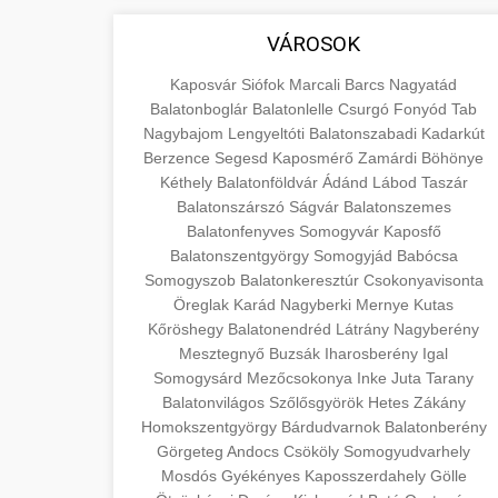
áruk és szolgáltatások alapvető
+
💶 6. EU-s Pénzek
aimarketingugynokseg.hu
VÁROSOK
fogalmait a közgazdaságtanban és az
üzleti életben. Ismerje meg a
Információk az EU finanszírozási
minőségi backlink szolgáltatás
Kaposvár
Siófok
Marcali
Barcs
Nagyatád
terméktípusokat és szolgáltatási
lehetőségeiről, pályázatokról és
Balatonboglár
Balatonlelle
Csurgó
Fonyód
Tab
+
🚀 7. SEO Ügynökség
kategóriákat.
Nagybajom
pénzügyi támogatási programokról.
Lengyeltóti
Balatonszabadi
Kadarkút
Berzence
Segesd
Kaposmérő
Zamárdi
Böhönye
Maradjon tájékozott a vállalkozások és
Szakértő keresőmotor-optimalizálási
Kéthely
Balatonföldvár
Ádánd
Lábod
Taszár
en.wikipedia.org
projektek számára elérhető
szolgáltatások webhelye
+
Balatonszárszó
Ságvár
Balatonszemes
💎 8. Mellplasztika
forrásokról.
láthatóságának és organikus
gazdasági koncepciók
Balatonfenyves
Somogyvár
Kaposfő
forgalmának javításához. Technikai
Balatonszentgyörgy
Somogyjád
Babócsa
Professzionális mellnagyobbítási
kozter.com - EU-s pénzek
Somogyszob
Balatonkeresztúr
Csokonyavisonta
SEO, tartalom optimalizálás és még sok
szolgáltatások tapasztalt sebészekkel.
+
✨ 9. Hasplasztika
Öreglak
Karád
Nagyberki
Mernye
Kutas
más.
Tudjon meg többet az eljárásokról, a
EU pályázati programok
Kőröshegy
Balatonendréd
Látrány
Nagyberény
gyógyulásról és a konzultációs
Szakértő hasplasztikai eljárások
Mesztegnyő
Buzsák
Iharosberény
Igal
onlinemarketing101.biz
lehetőségekről az esztétikai
Somogysárd
laposabb, feszesebb has eléréséhez.
Mezőcsokonya
Inke
Juta
Tarany
+
👁️ 10. Szemhéjplasztika
Balatonvilágos
fejlesztéshez.
Szőlősgyörök
Hetes
Zákány
Konzultáció minősített plasztikai
keresési optimalizálási szakértők
Homokszentgyörgy
Bárdudvarnok
Balatonberény
sebészekkel és átfogó utókezeléssel.
Professzionális blefaroplasztikai
Görgeteg
Andocs
Csököly
Somogyudvarhely
szeptest.com
eljárások megjelenése frissítéséhez.
Mosdós
Gyékényes
Kaposszerdahely
Gölle
📈 11. Paciensek
szeptest.com