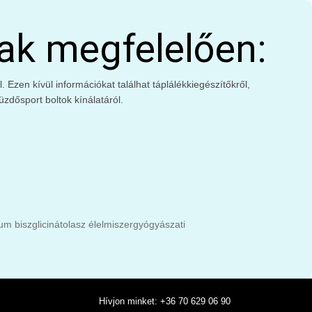
ak megfelelően:
Ezen kívül információkat találhat táplálékkiegészítőkről,
zdősport boltok kínálatáról.
m biszglicinát
olasz élelmiszer
gyógyászati
Hívjon minket: +36 70 629 06 90