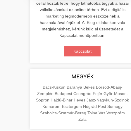
céllal hoztuk létre, hogy láthatóbbá tegyük a hazai
Professzionális elektromos roller
vállalkozásokat az online térben. Ezt
a digitális
javítási és karbantartási szolgáltatások.
📊 2. Online Marketing
marketing
legmodernebb eszközeinek a
+
Szakértő technikusaink minőségi
Ügynökség
használatával érjük el. A
Blog oldalunkon
való
szervízt nyújtanak minden jelentős
megjelenéshez, kérünk küld el üzenetedet a
márkához és modellhez.
Átfogó online marketing
Kapcsolat menüpontban.
szolgáltatások, beleértve a SEO-t,
🛴 3. Legjobb
+
Szervizközpont Látogatása
közösségi média kezelést és digitális
Kapcsolat
Elektromos Roller
hirdetéseket. Növekedés elérése
roller javítószerviz
adatvezérelt stratégiákkal.
Találja meg a piacon elérhető legjobb
elektromos rollereket. Hasonlítsa össze
MEGYÉK
🔗 4. Prémium
+
aimarketingugynokseg.hu
a legjobb modelleket, funkciókat és
Linképítés
Bács-Kiskun
Baranya
Békés
Borsod-Abaúj-
árakat megalapozott vásárlási
digitális ügynökségi szolgáltatások
Zemplén
Budapest
Csongrád
Fejér
Győr-Moson-
döntéshez.
Magas minőségű backlink beszerzési
Sopron
Hajdú-Bihar
Heves
Jász-Nagykun-Szolnok
szolgáltatások webhelye autoritásának
Komárom-Esztergom
Nógrád
Pest
Somogy
📦 5. Termékek és
+
Legjobb Modellek
és keresőmotoros rangsorolásának
Szabolcs-Szatmár-Bereg
Tolna
Vas
Veszprém
Szolgáltatások
Megtekintése
növeléséhez. Csak fehér kalapú
Zala
e-roller értékelések
technikák.
Oktatási forrás, amely magyarázza az