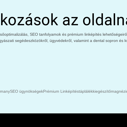
kozások az oldaln
őoptimalizálás, SEO tanfolyamok és prémium linképítés lehetőségeiről. 
gyászati segédeszközökről, ügyvédekről, valamint a dental sopron és kü
rmany
SEO ügynökségek
Prémium Linképítés
táplálékkiegészítő
magnéziu