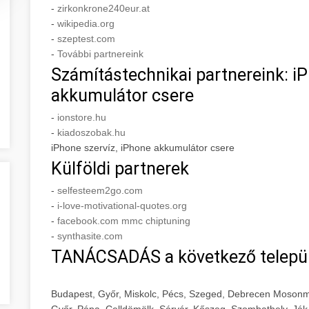
-
zirkonkrone240eur.at
-
wikipedia.org
-
szeptest.com
-
További partnereink
Számítástechnikai partnereink: iP
akkumulátor csere
-
ionstore.hu
-
kiadoszobak.hu
iPhone szervíz, iPhone akkumulátor csere
Külföldi partnerek
-
selfesteem2go.com
-
i-love-motivational-quotes.org
-
facebook.com mmc chiptuning
-
synthasite.com
TANÁCSADÁS a következő telepü
Budapest, Győr, Miskolc, Pécs, Szeged, Debrecen Mosonm
Győr, Pápa, Celldömölk, Sárvár, Kőszeg, Szombathely, Ják