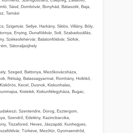
mló, Sásd, Dombóvár, Bonyhád, Bátaszék, Baja,
sz, Tamási
 Szigetvár, Sellye, Harkány, Siklós, Villány, Bóly,
ornya, Enying, Dunaföldvár, Solt, Szabadszállás,
, Székesfehérvár, Balatonföldvár, Siófok,
rém, Sátoraljaújhely
ely, Szeged, Battonya, Mezőkovácsháza,
ob, Rétság, Balassagyarmat, Romhány, Hollókő,
Kiskőrös, Kecel, Dusnok, Kiskunhalas,
unmajsa, Kistelek, Kiskunfélegyháza, Bugac,
Budakeszi, Szentendre, Dorog, Esztergom,
ya, Szendrő, Edelény, Kazincbarcika,
ny, Tiszafüred, Heves, Jászapáti, Kunhegyes,
 Tiszaföldvár, Túrkeve, Mezőtúr, Gyomaendrőd,