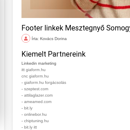
Footer linkek Mesztegnyő Somo
Írta: Kovács Dorina
Kiemelt Partnereink
Linkedin marketing
itt giaform.hu
cnc giaform.hu
-
giaform.hu forgácsolás
-
szeptest.com
-
attilaglazer.com
-
ameamed.com
-
bit.ly
-
onlinebor.hu
-
chiptuning.hu
-
bit.ly itt