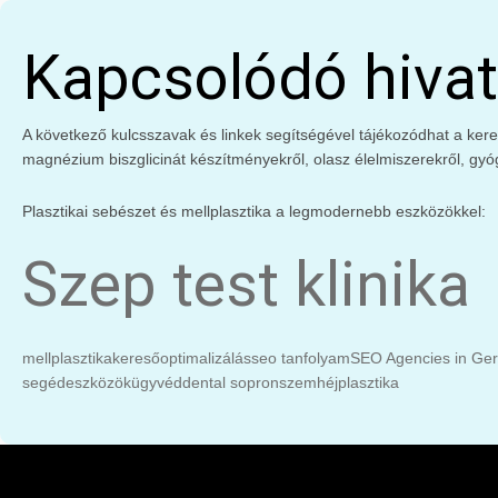
Kapcsolódó hivat
A következő kulcsszavak és linkek segítségével tájékozódhat a keres
magnézium biszglicinát készítményekről, olasz élelmiszerekről, gyó
Plasztikai sebészet és mellplasztika a legmodernebb eszközökkel:
Szep test klinika
mellplasztika
keresőoptimalizálás
seo tanfolyam
SEO Agencies in Ge
segédeszközök
ügyvéd
dental sopron
szemhéjplasztika