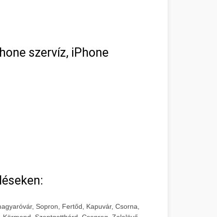
hone szervíz, iPhone
léseken:
agyaróvár, Sopron, Fertőd, Kapuvár, Csorna,
, Körmend, Szentgotthárd, Csepreg, Zalalövő,