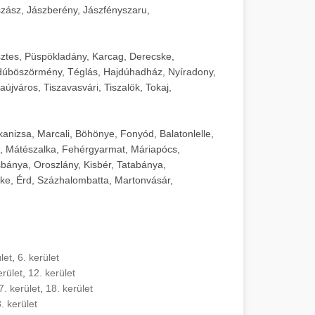
zász, Jászberény, Jászfényszaru,
sztes, Püspökladány, Karcag, Derecske,
dúböszörmény, Téglás, Hajdúhadház, Nyíradony,
újváros, Tiszavasvári, Tiszalök, Tokaj,
kanizsa, Marcali, Böhönye, Fonyód, Balatonlelle,
, Mátészalka, Fehérgyarmat, Máriapócs,
sbánya, Oroszlány, Kisbér, Tatabánya,
ke, Érd, Százhalombatta, Martonvásár,
let
,
6. kerület
erület
,
12. kerület
7. kerület
,
18. kerület
. kerület