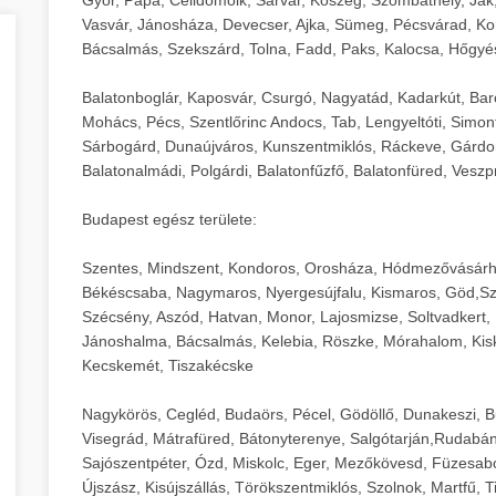
Vasvár, Jánosháza, Devecser, Ajka, Sümeg, Pécsvárad, Ko
Bácsalmás, Szekszárd, Tolna, Fadd, Paks, Kalocsa, Hőgyé
Balatonboglár, Kaposvár, Csurgó, Nagyatád, Kadarkút, Barcs,
Mohács, Pécs, Szentlőrinc Andocs, Tab, Lengyeltóti, Simont
Sárbogárd, Dunaújváros, Kunszentmiklós, Ráckeve, Gárdony
Balatonalmádi, Polgárdi, Balatonfűzfő, Balatonfüred, Veszp
Budapest egész területe:
Szentes, Mindszent, Kondoros, Orosháza, Hódmezővásárh
Békéscsaba, Nagymaros, Nyergesújfalu, Kismaros, Göd,Sz
Szécsény, Aszód, Hatvan, Monor, Lajosmizse, Soltvadkert, 
Jánoshalma, Bácsalmás, Kelebia, Röszke, Mórahalom, Kisk
Kecskemét, Tiszakécske
Nagykörös, Cegléd, Budaörs, Pécel, Gödöllő, Dunakeszi, 
Visegrád, Mátrafüred, Bátonyterenye, Salgótarján,Rudabán
Sajószentpéter, Ózd, Miskolc, Eger, Mezőkövesd, Füzesabo
Újszász, Kisújszállás, Törökszentmiklós, Szolnok, Martfű,