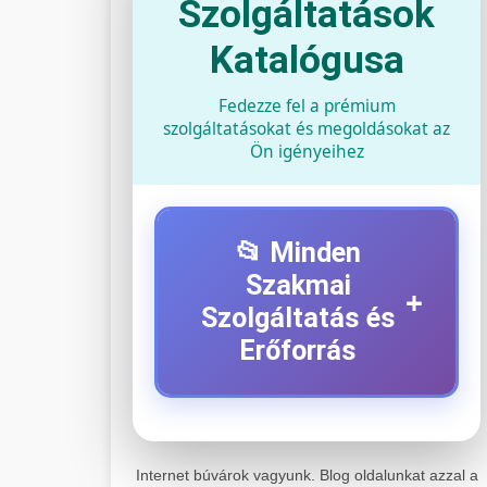
Szolgáltatások
Katalógusa
Fedezze fel a prémium
szolgáltatásokat és megoldásokat az
Ön igényeihez
📂 Minden
Szakmai
+
Szolgáltatás és
Erőforrás
⚡ 1. Legjobb Elektromos
+
Roller Szerviz
Internet búvárok vagyunk. Blog oldalunkat azzal a