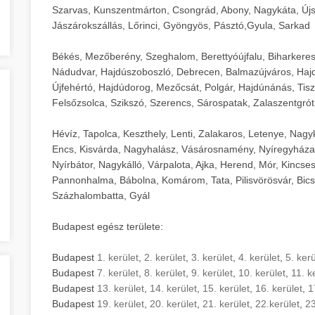
Szarvas, Kunszentmárton, Csongrád, Abony, Nagykáta, Újs
Jászárokszállás, Lőrinci, Gyöngyös, Pásztó,Gyula, Sarkad
Békés, Mezőberény, Szeghalom, Berettyóújfalu, Biharkere
Nádudvar, Hajdúszoboszló, Debrecen, Balmazújváros, Haj
Újfehértó, Hajdúdorog, Mezőcsát, Polgár, Hajdúnánás, Tisza
Felsőzsolca, Szikszó, Szerencs, Sárospatak, Zalaszentgrót
Hévíz, Tapolca, Keszthely, Lenti, Zalakaros, Letenye, Nagy
Encs, Kisvárda, Nagyhalász, Vásárosnamény, Nyíregyháza
Nyírbátor, Nagykálló, Várpalota, Ajka, Herend, Mór, Kincse
Pannonhalma, Bábolna, Komárom, Tata, Pilisvörösvár, Bics
Százhalombatta, Gyál
Budapest egész területe:
Budapest
1. kerület
,
2. kerület
,
3. kerület
,
4. kerület
,
5. kerü
Budapest
7. kerület
,
8. kerület
,
9. kerület
,
10. kerület
,
11. k
Budapest
13. kerület
,
14. kerület
,
15. kerület
,
16. kerület
,
1
Budapest
19. kerület
,
20. kerület
,
21. kerület
,
22.kerület
,
23