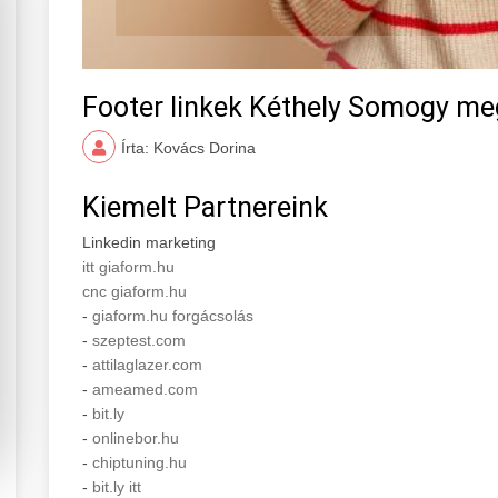
Footer linkek Kéthely Somogy me
Írta: Kovács Dorina
Kiemelt Partnereink
Linkedin marketing
itt giaform.hu
cnc giaform.hu
-
giaform.hu forgácsolás
-
szeptest.com
-
attilaglazer.com
-
ameamed.com
-
bit.ly
-
onlinebor.hu
-
chiptuning.hu
-
bit.ly itt