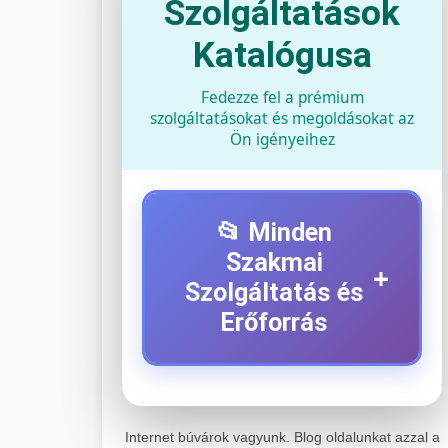
Szolgáltatások
Katalógusa
Fedezze fel a prémium
szolgáltatásokat és megoldásokat az
Ön igényeihez
📂 Minden
Szakmai
+
Szolgáltatás és
Erőforrás
⚡ 1. Legjobb Elektromos
+
Roller Szerviz
Internet búvárok vagyunk. Blog oldalunkat azzal a