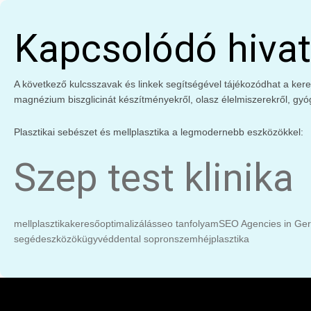
Kapcsolódó hivat
A következő kulcsszavak és linkek segítségével tájékozódhat a keres
magnézium biszglicinát készítményekről, olasz élelmiszerekről, gyó
Plasztikai sebészet és mellplasztika a legmodernebb eszközökkel:
Szep test klinika
mellplasztika
keresőoptimalizálás
seo tanfolyam
SEO Agencies in Ge
segédeszközök
ügyvéd
dental sopron
szemhéjplasztika