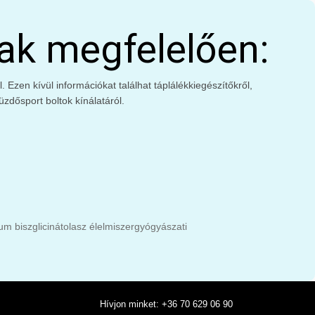
ak megfelelően:
Ezen kívül információkat találhat táplálékkiegészítőkről,
zdősport boltok kínálatáról.
m biszglicinát
olasz élelmiszer
gyógyászati
Hívjon minket: +36 70 629 06 90