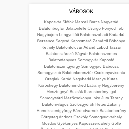
áruk és szolgáltatások alapvető
+
💶 6. EU-s Pénzek
aimarketingugynokseg.hu
VÁROSOK
fogalmait a közgazdaságtanban és az
üzleti életben. Ismerje meg a
Információk az EU finanszírozási
minőségi backlink szolgáltatás
Kaposvár
Siófok
Marcali
Barcs
Nagyatád
terméktípusokat és szolgáltatási
lehetőségeiről, pályázatokról és
Balatonboglár
Balatonlelle
Csurgó
Fonyód
Tab
+
🚀 7. SEO Ügynökség
kategóriákat.
Nagybajom
pénzügyi támogatási programokról.
Lengyeltóti
Balatonszabadi
Kadarkút
Berzence
Segesd
Kaposmérő
Zamárdi
Böhönye
Maradjon tájékozott a vállalkozások és
Szakértő keresőmotor-optimalizálási
Kéthely
Balatonföldvár
Ádánd
Lábod
Taszár
en.wikipedia.org
projektek számára elérhető
szolgáltatások webhelye
+
Balatonszárszó
Ságvár
Balatonszemes
💎 8. Mellplasztika
forrásokról.
láthatóságának és organikus
gazdasági koncepciók
Balatonfenyves
Somogyvár
Kaposfő
forgalmának javításához. Technikai
Balatonszentgyörgy
Somogyjád
Babócsa
Professzionális mellnagyobbítási
kozter.com - EU-s pénzek
Somogyszob
Balatonkeresztúr
Csokonyavisonta
SEO, tartalom optimalizálás és még sok
szolgáltatások tapasztalt sebészekkel.
+
✨ 9. Hasplasztika
Öreglak
Karád
Nagyberki
Mernye
Kutas
más.
Tudjon meg többet az eljárásokról, a
EU pályázati programok
Kőröshegy
Balatonendréd
Látrány
Nagyberény
gyógyulásról és a konzultációs
Szakértő hasplasztikai eljárások
Mesztegnyő
Buzsák
Iharosberény
Igal
onlinemarketing101.biz
lehetőségekről az esztétikai
Somogysárd
laposabb, feszesebb has eléréséhez.
Mezőcsokonya
Inke
Juta
Tarany
+
👁️ 10. Szemhéjplasztika
Balatonvilágos
fejlesztéshez.
Szőlősgyörök
Hetes
Zákány
Konzultáció minősített plasztikai
keresési optimalizálási szakértők
Homokszentgyörgy
Bárdudvarnok
Balatonberény
sebészekkel és átfogó utókezeléssel.
Professzionális blefaroplasztikai
Görgeteg
Andocs
Csököly
Somogyudvarhely
szeptest.com
eljárások megjelenése frissítéséhez.
Mosdós
Gyékényes
Kaposszerdahely
Gölle
📈 11. Paciensek
szeptest.com