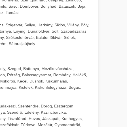
mló, Sásd, Dombóvár, Bonyhád, Bátaszék, Baja,
sz, Tamási
 Szigetvár, Sellye, Harkány, Siklós, Villány, Bóly,
ornya, Enying, Dunaföldvár, Solt, Szabadszállás,
, Székesfehérvár, Balatonföldvár, Siófok,
rém, Sátoraljaújhely
ely, Szeged, Battonya, Mezőkovácsháza,
ob, Rétság, Balassagyarmat, Romhány, Hollókő,
Kiskőrös, Kecel, Dusnok, Kiskunhalas,
unmajsa, Kistelek, Kiskunfélegyháza, Bugac,
Budakeszi, Szentendre, Dorog, Esztergom,
ya, Szendrő, Edelény, Kazincbarcika,
ny, Tiszafüred, Heves, Jászapáti, Kunhegyes,
 Tiszaföldvár, Túrkeve, Mezőtúr, Gyomaendrőd,