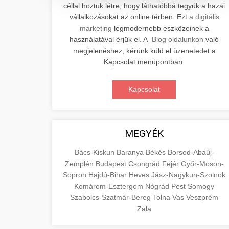
céllal hoztuk létre, hogy láthatóbbá tegyük a hazai
Professzionális elektromos roller
vállalkozásokat az online térben. Ezt
a digitális
javítási és karbantartási szolgáltatások.
📊 2. Online Marketing
marketing
legmodernebb eszközeinek a
+
Szakértő technikusaink minőségi
Ügynökség
használatával érjük el. A
Blog oldalunkon
való
szervízt nyújtanak minden jelentős
megjelenéshez, kérünk küld el üzenetedet a
márkához és modellhez.
Átfogó online marketing
Kapcsolat menüpontban.
szolgáltatások, beleértve a SEO-t,
🛴 3. Legjobb
+
Szervizközpont Látogatása
közösségi média kezelést és digitális
Kapcsolat
Elektromos Roller
hirdetéseket. Növekedés elérése
roller javítószerviz
adatvezérelt stratégiákkal.
Találja meg a piacon elérhető legjobb
elektromos rollereket. Hasonlítsa össze
MEGYÉK
🔗 4. Prémium
+
aimarketingugynokseg.hu
a legjobb modelleket, funkciókat és
Linképítés
Bács-Kiskun
Baranya
Békés
Borsod-Abaúj-
árakat megalapozott vásárlási
digitális ügynökségi szolgáltatások
Zemplén
Budapest
Csongrád
Fejér
Győr-Moson-
döntéshez.
Magas minőségű backlink beszerzési
Sopron
Hajdú-Bihar
Heves
Jász-Nagykun-Szolnok
szolgáltatások webhelye autoritásának
Komárom-Esztergom
Nógrád
Pest
Somogy
📦 5. Termékek és
+
Legjobb Modellek
és keresőmotoros rangsorolásának
Szabolcs-Szatmár-Bereg
Tolna
Vas
Veszprém
Szolgáltatások
Megtekintése
növeléséhez. Csak fehér kalapú
Zala
e-roller értékelések
technikák.
Oktatási forrás, amely magyarázza az