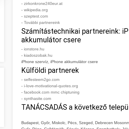
-
zirkonkrone240eur.at
-
wikipedia.org
-
szeptest.com
-
További partnereink
Számítástechnikai partnereink: iP
akkumulátor csere
-
ionstore.hu
-
kiadoszobak.hu
iPhone szervíz, iPhone akkumulátor csere
Külföldi partnerek
-
selfesteem2go.com
-
i-love-motivational-quotes.org
-
facebook.com mmc chiptuning
-
synthasite.com
TANÁCSADÁS a következő telepü
Budapest, Győr, Miskolc, Pécs, Szeged, Debrecen Mosonm
Győr, Pápa, Celldömölk, Sárvár, Kőszeg, Szombathely, Ják