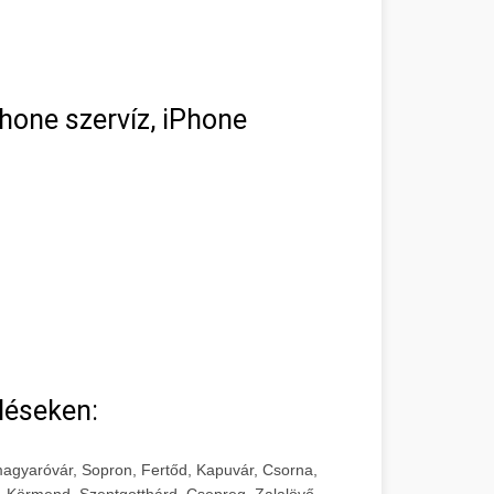
hone szervíz, iPhone
léseken:
agyaróvár, Sopron, Fertőd, Kapuvár, Csorna,
, Körmend, Szentgotthárd, Csepreg, Zalalövő,