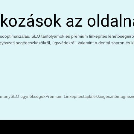
kozások az oldaln
őoptimalizálás, SEO tanfolyamok és prémium linképítés lehetőségeiről. 
gyászati segédeszközökről, ügyvédekről, valamint a dental sopron és kü
rmany
SEO ügynökségek
Prémium Linképítés
táplálékkiegészítő
magnéziu