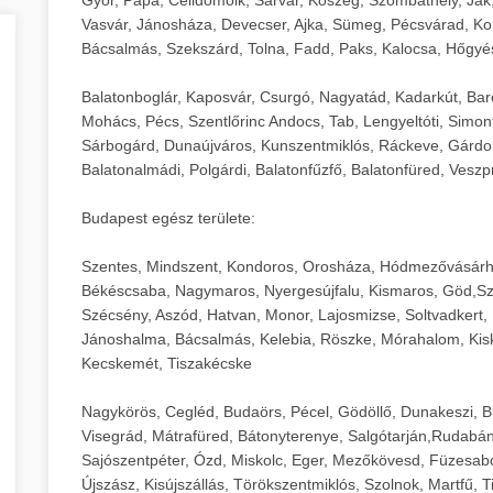
Vasvár, Jánosháza, Devecser, Ajka, Sümeg, Pécsvárad, Ko
Bácsalmás, Szekszárd, Tolna, Fadd, Paks, Kalocsa, Hőgyé
Balatonboglár, Kaposvár, Csurgó, Nagyatád, Kadarkút, Barcs,
Mohács, Pécs, Szentlőrinc Andocs, Tab, Lengyeltóti, Simont
Sárbogárd, Dunaújváros, Kunszentmiklós, Ráckeve, Gárdony
Balatonalmádi, Polgárdi, Balatonfűzfő, Balatonfüred, Veszp
Budapest egész területe:
Szentes, Mindszent, Kondoros, Orosháza, Hódmezővásárh
Békéscsaba, Nagymaros, Nyergesújfalu, Kismaros, Göd,Sz
Szécsény, Aszód, Hatvan, Monor, Lajosmizse, Soltvadkert, 
Jánoshalma, Bácsalmás, Kelebia, Röszke, Mórahalom, Kisk
Kecskemét, Tiszakécske
Nagykörös, Cegléd, Budaörs, Pécel, Gödöllő, Dunakeszi, 
Visegrád, Mátrafüred, Bátonyterenye, Salgótarján,Rudabán
Sajószentpéter, Ózd, Miskolc, Eger, Mezőkövesd, Füzesabo
Újszász, Kisújszállás, Törökszentmiklós, Szolnok, Martfű,