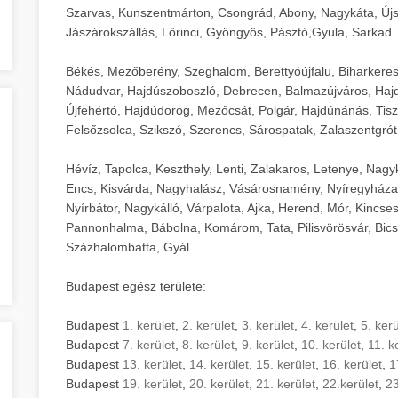
Szarvas, Kunszentmárton, Csongrád, Abony, Nagykáta, Újs
Jászárokszállás, Lőrinci, Gyöngyös, Pásztó,Gyula, Sarkad
Békés, Mezőberény, Szeghalom, Berettyóújfalu, Biharkere
Nádudvar, Hajdúszoboszló, Debrecen, Balmazújváros, Haj
Újfehértó, Hajdúdorog, Mezőcsát, Polgár, Hajdúnánás, Tisza
Felsőzsolca, Szikszó, Szerencs, Sárospatak, Zalaszentgrót
Hévíz, Tapolca, Keszthely, Lenti, Zalakaros, Letenye, Nagy
Encs, Kisvárda, Nagyhalász, Vásárosnamény, Nyíregyháza
Nyírbátor, Nagykálló, Várpalota, Ajka, Herend, Mór, Kincse
Pannonhalma, Bábolna, Komárom, Tata, Pilisvörösvár, Bics
Százhalombatta, Gyál
Budapest egész területe:
Budapest
1. kerület
,
2. kerület
,
3. kerület
,
4. kerület
,
5. kerü
Budapest
7. kerület
,
8. kerület
,
9. kerület
,
10. kerület
,
11. k
Budapest
13. kerület
,
14. kerület
,
15. kerület
,
16. kerület
,
1
Budapest
19. kerület
,
20. kerület
,
21. kerület
,
22.kerület
,
23