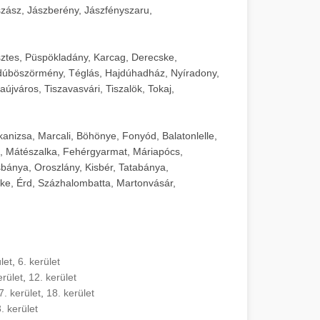
zász, Jászberény, Jászfényszaru,
sztes, Püspökladány, Karcag, Derecske,
dúböszörmény, Téglás, Hajdúhadház, Nyíradony,
újváros, Tiszavasvári, Tiszalök, Tokaj,
kanizsa, Marcali, Böhönye, Fonyód, Balatonlelle,
, Mátészalka, Fehérgyarmat, Máriapócs,
sbánya, Oroszlány, Kisbér, Tatabánya,
ke, Érd, Százhalombatta, Martonvásár,
let
,
6. kerület
erület
,
12. kerület
7. kerület
,
18. kerület
. kerület