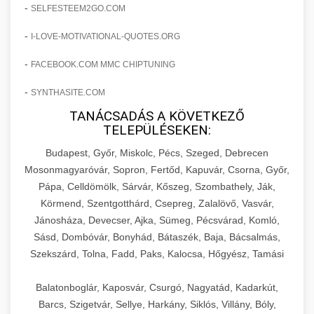
amelyek valós eredményeket hoznak.
-
SELFESTEEM2GO.COM
Teljes dokumentáció egy klinika átalakulási
-
I-LOVE-MOTIVATIONAL-QUOTES.ORG
szonyegtisztito.net
útjáról, bemutatva az utat a küzdő praxistól a
🎪 18. Szemhéjplasztika Iránti
+
virágzó vállalkozásig 150%-os növekedéssel.
marketing stratégiai tervrajz
Érdeklődés 150%-os Fokozása
-
FACEBOOK.COM MMC CHIPTUNING
-
szonyegtakaritas.org
SYNTHASITE.COM
Technikák és módszerek a páciensek
érdeklődésének és elkötelezettségének drámai
TANÁCSADÁS A KÖVETKEZŐ
klinika átalakulási történet
🎮 19. AI Google Ads és Meta
+
TELEPÜLÉSEKEN:
növeléséhez. Egy 150%-os fellendülési
Kampány Kezelés
esettanulmány gyakorlati betekintésekkel.
Budapest, Győr, Miskolc, Pécs, Szeged, Debrecen
Fejlett AI-alapú Google Ads és Meta hirdetési
Mosonmagyaróvár, Sopron, Fertőd, Kapuvár, Csorna, Győr,
weboldal-keszites.co
Pápa, Celldömölk, Sárvár, Kőszeg, Szombathely, Ják,
kampánykezelés. Optimalizálja hirdetési
+
🍞 20. Ipari Dagasztógép
Körmend, Szentgotthárd, Csepreg, Zalalövő, Vasvár,
költségvetését gépi tanulással és
elkötelezettség erősítési módszerek
Jánosháza, Devecser, Ajka, Sümeg, Pécsvárad, Komló,
automatizálással.
Professzionális ipari dagasztógépek és
Sásd, Dombóvár, Bonyhád, Bátaszék, Baja, Bácsalmás,
tésztakeverő gépek pékségek és kereskedelmi
+
🔪 21. Ipari Szeletelőgép
Szekszárd, Tolna, Fadd, Paks, Kalocsa, Hőgyész, Tamási
aikampany.hu
AI hirdetési automatizálás
konyhák számára. Masszív konstrukció
megbízható teljesítményhez.
Ipari hús- és sajtszeletelő gépek professzionális
Balatonboglár, Kaposvár, Csurgó, Nagyatád, Kadarkút,
élelmiszer-előkészítéshez. Precíziós vágás
Barcs, Szigetvár, Sellye, Harkány, Siklós, Villány, Bóly,
+
📦 22. Vákuumozó Gép