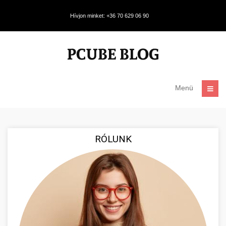
Hívjon minket: +36 70 629 06 90
Menü
RÓLUNK