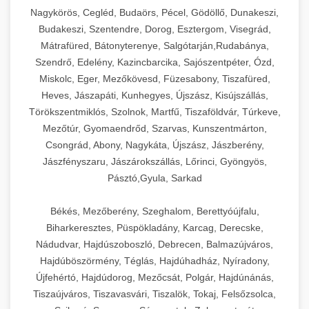
Ipari sajtreszelők és aprítógépek kereskedelmi
kereskedelmi hűtőegység
Nagykörös, Cegléd, Budaörs, Pécel, Gödöllő, Dunakeszi,
chef-iparikonyhagepek.hu
élelmiszer-előkészítéshez. Különböző reszelési
🍳 28. Nagykonyhai
Budakeszi, Szentendre, Dorog, Esztergom, Visegrád,
+
méretek különböző alkalmazásokhoz.
kereskedelmi mosogatógép
Berendezések
Mátrafüred, Bátonyterenye, Salgótarján,Rudabánya,
Szendrő, Edelény, Kazincbarcika, Sajószentpéter, Ózd,
chef-iparikonyhagepek.hu
Teljes körű nagykonyhai berendezések és
Miskolc, Eger, Mezőkövesd, Füzesabony, Tiszafüred,
professzionális vendéglátóipari kellékek.
Heves, Jászapáti, Kunhegyes, Újszász, Kisújszállás,
kereskedelmi sajtreszelő
Minden, ami szükséges éttermi és catering
Törökszentmiklós, Szolnok, Martfű, Tiszaföldvár, Túrkeve,
műveletekhez.
Mezőtúr, Gyomaendrőd, Szarvas, Kunszentmárton,
Csongrád, Abony, Nagykáta, Újszász, Jászberény,
chef-iparikonyhagepek.hu
Jászfényszaru, Jászárokszállás, Lőrinci, Gyöngyös,
Pásztó,Gyula, Sarkad
kereskedelmi konyhai megoldások
Békés, Mezőberény, Szeghalom, Berettyóújfalu,
Biharkeresztes, Püspökladány, Karcag, Derecske,
Nádudvar, Hajdúszoboszló, Debrecen, Balmazújváros,
Hajdúböszörmény, Téglás, Hajdúhadház, Nyíradony,
Újfehértó, Hajdúdorog, Mezőcsát, Polgár, Hajdúnánás,
Tiszaújváros, Tiszavasvári, Tiszalök, Tokaj, Felsőzsolca,