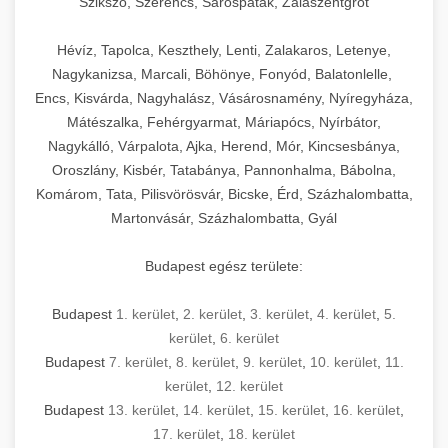
Szikszó, Szerencs, Sárospatak, Zalaszentgrót
Hévíz, Tapolca, Keszthely, Lenti, Zalakaros, Letenye,
Nagykanizsa, Marcali, Böhönye, Fonyód, Balatonlelle,
Encs, Kisvárda, Nagyhalász, Vásárosnamény, Nyíregyháza,
Mátészalka, Fehérgyarmat, Máriapócs, Nyírbátor,
Nagykálló, Várpalota, Ajka, Herend, Mór, Kincsesbánya,
Oroszlány, Kisbér, Tatabánya, Pannonhalma, Bábolna,
Komárom, Tata, Pilisvörösvár, Bicske, Érd, Százhalombatta,
Martonvásár, Százhalombatta, Gyál
Budapest egész területe:
Budapest
1. kerület
,
2. kerület
,
3. kerület
,
4. kerület
,
5.
kerület
,
6. kerület
Budapest
7. kerület
,
8. kerület
,
9. kerület
,
10. kerület
,
11.
kerület
,
12. kerület
Budapest
13. kerület
,
14. kerület
,
15. kerület
,
16. kerület
,
17. kerület
,
18. kerület