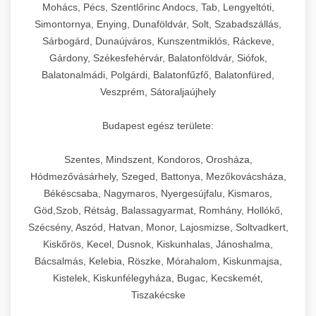
chef-iparikonyhagepek.hu
állítható vastagság beállítással.
Mohács, Pécs, Szentlőrinc Andocs, Tab, Lengyeltóti,
Simontornya, Enying, Dunaföldvár, Solt, Szabadszállás,
Kereskedelmi vákuumcsomagoló berendezések
kereskedelmi tésztakeverő
Sárbogárd, Dunaújváros, Kunszentmiklós, Ráckeve,
chef-iparikonyhagepek.hu
élelmiszerek tartósításához. Hosszabbítsa a
+
🎁 23. Vákuumfóliázó Gép
Gárdony, Székesfehérvár, Balatonföldvár, Siófok,
szavatossági időt és tartsa meg a termék
professzionális élelmiszer szeletelő
Balatonalmádi, Polgárdi, Balatonfűzfő, Balatonfüred,
frissességét.
Ipari vákuumfóliázó gépek professzionális
Veszprém, Sátoraljaújhely
élelmiszer-csomagolási műveletekhez.
+
🔥 24. Ipari Sütő és Gőzpároló
chef-iparikonyhagepek.hu
Hatékony lezárási és tartósítási megoldások.
Budapest egész területe:
Kereskedelmi légkeveréses sütők és gőzpárolók
vákuum lezáró berendezés
chef-iparikonyhagepek.hu
Szentes, Mindszent, Kondoros, Orosháza,
professzionális konyhák számára. Nagy
+
❄️ 25. Ipari Hűtőszekrény
Hódmezővásárhely, Szeged, Battonya, Mezőkovácsháza,
kapacitású sütő- és főzőberendezés precíz
kereskedelmi csomagoló gép
Békéscsaba, Nagymaros, Nyergesújfalu, Kismaros,
hőmérséklet-szabályozással.
Professzionális hűtőegységek és hűtőkamrák
Göd,Szob, Rétság, Balassagyarmat, Romhány, Hollókő,
kereskedelmi konyhák számára.
+
💧 26. Ipari Mosogatógép
Szécsény, Aszód, Hatvan, Monor, Lajosmizse, Soltvadkert,
chef-iparikonyhagepek.hu
Energiahatékony hűtési megoldások nagy
Kiskőrös, Kecel, Dusnok, Kiskunhalas, Jánoshalma,
kapacitással.
Kereskedelmi mosogatóberendezések nagy
kereskedelmi sütősütő
Bácsalmás, Kelebia, Röszke, Mórahalom, Kiskunmajsa,
forgalmú éttermi műveletekhez. Gyors tisztítási
Kistelek, Kiskunfélegyháza, Bugac, Kecskemét,
+
🧀 27. Ipari Sajtreszelő Gép
chef-iparikonyhagepek.hu
ciklusok fertőtlenítési képességekkel.
Tiszakécske