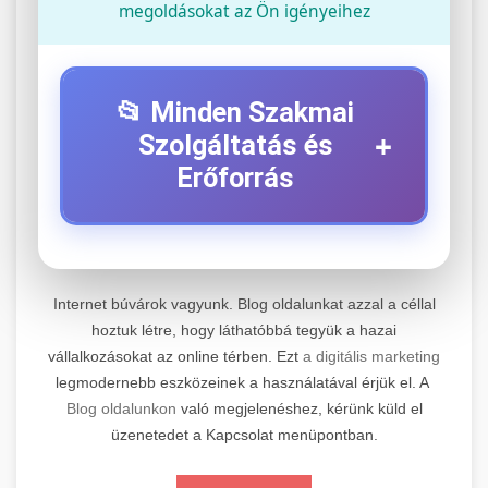
megoldásokat az Ön igényeihez
📂 Minden Szakmai
+
Szolgáltatás és
Erőforrás
⚡ 1. Legjobb Elektromos Roller
+
Szerviz
Internet búvárok vagyunk. Blog oldalunkat azzal a céllal
Professzionális elektromos roller javítási és
hoztuk létre, hogy láthatóbbá tegyük a hazai
vállalkozásokat az online térben. Ezt
a digitális marketing
karbantartási szolgáltatások. Szakértő
📊 2. Online Marketing
+
legmodernebb eszközeinek a használatával érjük el. A
technikusaink minőségi szervízt nyújtanak
Ügynökség
Blog oldalunkon
való megjelenéshez, kérünk küld el
minden jelentős márkához és modellhez.
üzenetedet a Kapcsolat menüpontban.
Átfogó online marketing szolgáltatások,
Szervizközpont Látogatása
beleértve a SEO-t, közösségi média kezelést és
+
🛴 3. Legjobb Elektromos Roller