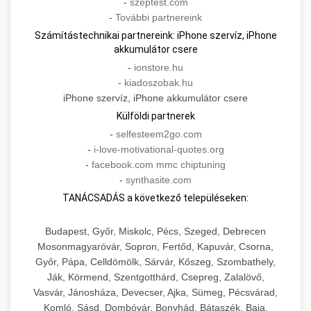
-
szeptest.com
-
További partnereink
Számítástechnikai partnereink: iPhone szervíz, iPhone
akkumulátor csere
-
ionstore.hu
-
kiadoszobak.hu
iPhone szervíz, iPhone akkumulátor csere
Külföldi partnerek
-
selfesteem2go.com
-
i-love-motivational-quotes.org
-
facebook.com mmc chiptuning
-
synthasite.com
TANÁCSADÁS a következő településeken:
Budapest, Győr, Miskolc, Pécs, Szeged, Debrecen
Mosonmagyaróvár, Sopron, Fertőd, Kapuvár, Csorna,
Győr, Pápa, Celldömölk, Sárvár, Kőszeg, Szombathely,
Ják, Körmend, Szentgotthárd, Csepreg, Zalalövő,
Vasvár, Jánosháza, Devecser, Ajka, Sümeg, Pécsvárad,
Komló, Sásd, Dombóvár, Bonyhád, Bátaszék, Baja,