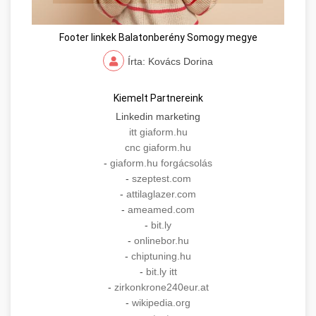
Footer linkek Balatonberény Somogy megye
Írta: Kovács Dorina
Kiemelt Partnereink
Linkedin marketing
itt giaform.hu
cnc giaform.hu
-
giaform.hu forgácsolás
-
szeptest.com
-
attilaglazer.com
-
ameamed.com
-
bit.ly
-
onlinebor.hu
-
chiptuning.hu
-
bit.ly itt
-
zirkonkrone240eur.at
-
wikipedia.org