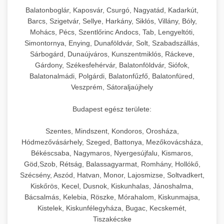
hőmérséklet-szabályozással.
Professzionális hűtőegységek és hűtőkamrák
Balatonboglár, Kaposvár, Csurgó, Nagyatád, Kadarkút,
kereskedelmi konyhák számára.
Barcs, Szigetvár, Sellye, Harkány, Siklós, Villány, Bóly,
+
💧 26. Ipari Mosogatógép
chef-iparikonyhagepek.hu
Energiahatékony hűtési megoldások nagy
Mohács, Pécs, Szentlőrinc Andocs, Tab, Lengyeltóti,
Simontornya, Enying, Dunaföldvár, Solt, Szabadszállás,
kapacitással.
Kereskedelmi mosogatóberendezések nagy
kereskedelmi sütősütő
Sárbogárd, Dunaújváros, Kunszentmiklós, Ráckeve,
forgalmú éttermi műveletekhez. Gyors tisztítási
+
🧀 27. Ipari Sajtreszelő Gép
Gárdony, Székesfehérvár, Balatonföldvár, Siófok,
chef-iparikonyhagepek.hu
ciklusok fertőtlenítési képességekkel.
Balatonalmádi, Polgárdi, Balatonfűzfő, Balatonfüred,
Ipari sajtreszelők és aprítógépek kereskedelmi
kereskedelmi hűtőegység
Veszprém, Sátoraljaújhely
chef-iparikonyhagepek.hu
élelmiszer-előkészítéshez. Különböző reszelési
🍳 28. Nagykonyhai
+
Budapest egész területe:
méretek különböző alkalmazásokhoz.
kereskedelmi mosogatógép
Berendezések
Szentes, Mindszent, Kondoros, Orosháza,
chef-iparikonyhagepek.hu
Teljes körű nagykonyhai berendezések és
Hódmezővásárhely, Szeged, Battonya, Mezőkovácsháza,
professzionális vendéglátóipari kellékek.
Békéscsaba, Nagymaros, Nyergesújfalu, Kismaros,
kereskedelmi sajtreszelő
Göd,Szob, Rétság, Balassagyarmat, Romhány, Hollókő,
Minden, ami szükséges éttermi és catering
Szécsény, Aszód, Hatvan, Monor, Lajosmizse, Soltvadkert,
műveletekhez.
Kiskőrös, Kecel, Dusnok, Kiskunhalas, Jánoshalma,
Bácsalmás, Kelebia, Röszke, Mórahalom, Kiskunmajsa,
chef-iparikonyhagepek.hu
Kistelek, Kiskunfélegyháza, Bugac, Kecskemét,
Tiszakécske
kereskedelmi konyhai megoldások