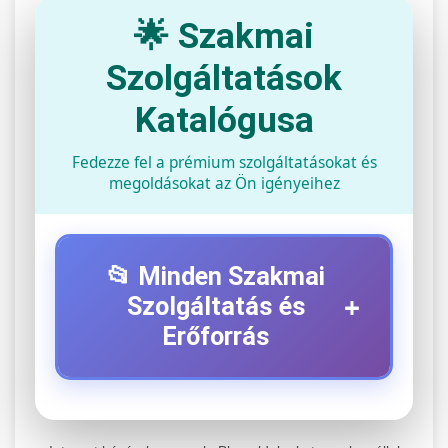
🌟 Szakmai
Szolgáltatások
Katalógusa
Fedezze fel a prémium szolgáltatásokat és
megoldásokat az Ön igényeihez
📂 Minden Szakmai
+
Szolgáltatás és
Erőforrás
⚡ 1. Legjobb Elektromos Roller
+
Szerviz