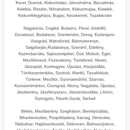
Kecel, Dusnok, Kiskunhalas, Jánoshalma, Bácsalmás,
Kelebia, Röszke, Mórahalom, Kiskunmajsa, Kistelek,
Kiskunfélegyháza, Bugac, Kecskemét, Tiszakécske
Nagykörös, Cegléd, Budaörs, Pécel, Gödöllő,
Dunakeszi, Budakeszi, Szentendre, Dorog, Esztergom,
Visegrád, Mátrafüred, Bátonyterenye,
Salgótarján,Rudabánya, Szendrő, Edelény,
Kazincbarcika, Sajószentpéter, Ózd, Miskolc, Eger,
Mezőkövesd, Füzesabony, Tiszafüred, Heves,
Jászapáti, Kunhegyes, Újszász, Kisújszállás,
Törökszentmiklós, Szolnok, Martfű, Tiszaföldvár,
Túrkeve, Mezőtúr, Gyomaendrőd, Szarvas,
Kunszentmárton, Csongrád, Abony, Nagykáta, Újszász,
Jászberény, Jászfényszaru, Jászárokszállás, Lőrinci,
Gyöngyös, Pásztó,Gyula, Sarkad
Békés, Mezőberény, Szeghalom, Berettyóújfalu,
Biharkeresztes, Püspökladány, Karcag, Derecske,
Nádudvar, Hajdúszoboszló, Debrecen, Balmazújváros,