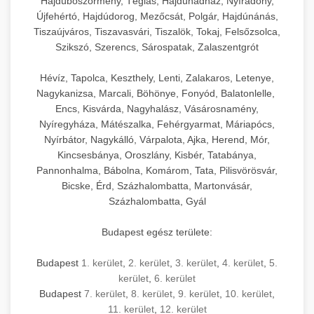
Hajdúböszörmény, Téglás, Hajdúhadház, Nyíradony,
Újfehértó, Hajdúdorog, Mezőcsát, Polgár, Hajdúnánás,
Tiszaújváros, Tiszavasvári, Tiszalök, Tokaj, Felsőzsolca,
Szikszó, Szerencs, Sárospatak, Zalaszentgrót
Hévíz, Tapolca, Keszthely, Lenti, Zalakaros, Letenye,
Nagykanizsa, Marcali, Böhönye, Fonyód, Balatonlelle,
Encs, Kisvárda, Nagyhalász, Vásárosnamény,
Nyíregyháza, Mátészalka, Fehérgyarmat, Máriapócs,
Nyírbátor, Nagykálló, Várpalota, Ajka, Herend, Mór,
Kincsesbánya, Oroszlány, Kisbér, Tatabánya,
Pannonhalma, Bábolna, Komárom, Tata, Pilisvörösvár,
Bicske, Érd, Százhalombatta, Martonvásár,
Százhalombatta, Gyál
Budapest egész területe:
Budapest
1. kerület
,
2. kerület
,
3. kerület
,
4. kerület
,
5.
kerület
,
6. kerület
Budapest
7. kerület
,
8. kerület
,
9. kerület
,
10. kerület
,
11. kerület
,
12. kerület