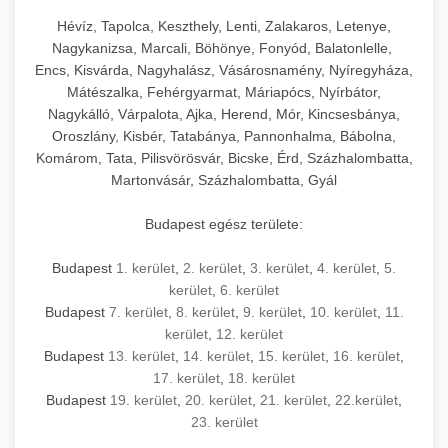
Hévíz, Tapolca, Keszthely, Lenti, Zalakaros, Letenye,
Nagykanizsa, Marcali, Böhönye, Fonyód, Balatonlelle,
Encs, Kisvárda, Nagyhalász, Vásárosnamény, Nyíregyháza,
Mátészalka, Fehérgyarmat, Máriapócs, Nyírbátor,
Nagykálló, Várpalota, Ajka, Herend, Mór, Kincsesbánya,
Oroszlány, Kisbér, Tatabánya, Pannonhalma, Bábolna,
Komárom, Tata, Pilisvörösvár, Bicske, Érd, Százhalombatta,
Martonvásár, Százhalombatta, Gyál
Budapest egész területe:
Budapest
1. kerület
,
2. kerület
,
3. kerület
,
4. kerület
,
5.
kerület
,
6. kerület
Budapest
7. kerület
,
8. kerület
,
9. kerület
,
10. kerület
,
11.
kerület
,
12. kerület
Budapest
13. kerület
,
14. kerület
,
15. kerület
,
16. kerület
,
17. kerület
,
18. kerület
Budapest
19. kerület
,
20. kerület
,
21. kerület
,
22.kerület
,
23. kerület