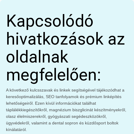
Kapcsolódó
hivatkozások az
oldalnak
megfelelően:
A következő kulcsszavak és linkek segítségével tájékozódhat a
keresőoptimalizálás, SEO tanfolyamok és prémium linképítés
lehetőségeiről. Ezen kívül információkat találhat
táplálékkiegészítőkről, magnézium biszglicinát készítményekről,
olasz élelmiszerekről, gyógyászati segédeszközökről,
ügyvédekről, valamint a dental sopron és küzdősport boltok
kínálatáról.