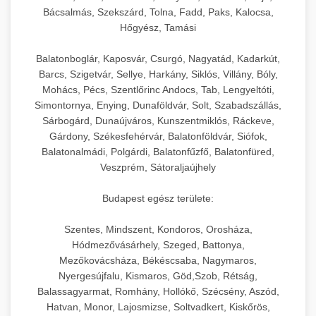
Bácsalmás, Szekszárd, Tolna, Fadd, Paks, Kalocsa,
Hőgyész, Tamási
Balatonboglár, Kaposvár, Csurgó, Nagyatád, Kadarkút,
Barcs, Szigetvár, Sellye, Harkány, Siklós, Villány, Bóly,
Mohács, Pécs, Szentlőrinc Andocs, Tab, Lengyeltóti,
Simontornya, Enying, Dunaföldvár, Solt, Szabadszállás,
Sárbogárd, Dunaújváros, Kunszentmiklós, Ráckeve,
Gárdony, Székesfehérvár, Balatonföldvár, Siófok,
Balatonalmádi, Polgárdi, Balatonfűzfő, Balatonfüred,
Veszprém, Sátoraljaújhely
Budapest egész területe:
Szentes, Mindszent, Kondoros, Orosháza,
Hódmezővásárhely, Szeged, Battonya,
Mezőkovácsháza, Békéscsaba, Nagymaros,
Nyergesújfalu, Kismaros, Göd,Szob, Rétság,
Balassagyarmat, Romhány, Hollókő, Szécsény, Aszód,
Hatvan, Monor, Lajosmizse, Soltvadkert, Kiskőrös,