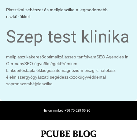
Plasztikai sebészet és mellplasztika a legmodernebb
eszközökkel:
Szep test klinika
mellplasztika
keresőoptimalizálás
seo tanfolyam
SEO Agencies in
Germany
SEO ügynökségek
Prémium
Linképítés
táplálékkiegészítő
magnézium biszglicinát
olasz
élelmiszer
gyógyászati segédeszközök
ügyvéd
dental
sopron
szemhéjplasztika
Hívjon minket: +36 70 629 06 90