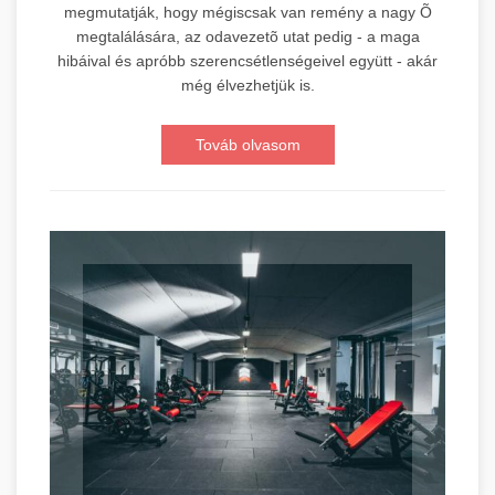
megmutatják, hogy mégiscsak van remény a nagy Õ
megtalálására, az odavezetõ utat pedig - a maga
hibáival és apróbb szerencsétlenségeivel együtt - akár
még élvezhetjük is.
Továb olvasom