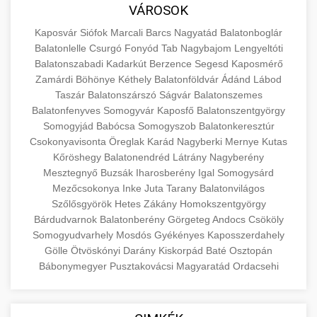
közgazdaságtanban és az üzleti életben.
VÁROSOK
minőségi backlink szolgáltatás
Ismerje meg a terméktípusokat és szolgáltatási
Információk az EU finanszírozási
Kaposvár
Siófok
Marcali
Barcs
Nagyatád
Balatonboglár
kategóriákat.
lehetőségeiről, pályázatokról és pénzügyi
Balatonlelle
Csurgó
Fonyód
Tab
Nagybajom
Lengyeltóti
+
🚀 7. SEO Ügynökség
támogatási programokról. Maradjon tájékozott
Balatonszabadi
Kadarkút
Berzence
Segesd
Kaposmérő
en.wikipedia.org
gazdasági koncepciók
Zamárdi
Böhönye
Kéthely
Balatonföldvár
Ádánd
Lábod
a vállalkozások és projektek számára elérhető
Szakértő keresőmotor-optimalizálási
Taszár
Balatonszárszó
Ságvár
Balatonszemes
forrásokról.
szolgáltatások webhelye láthatóságának és
+
💎 8. Mellplasztika
Balatonfenyves
Somogyvár
Kaposfő
Balatonszentgyörgy
organikus forgalmának javításához. Technikai
Somogyjád
Babócsa
Somogyszob
Balatonkeresztúr
kozter.com - EU-s pénzek
SEO, tartalom optimalizálás és még sok más.
Csokonyavisonta
Professzionális mellnagyobbítási szolgáltatások
Öreglak
Karád
Nagyberki
Mernye
Kutas
Kőröshegy
Balatonendréd
Látrány
Nagyberény
tapasztalt sebészekkel. Tudjon meg többet az
EU pályázati programok
+
✨ 9. Hasplasztika
Mesztegnyő
Buzsák
Iharosberény
Igal
Somogysárd
onlinemarketing101.biz
eljárásokról, a gyógyulásról és a konzultációs
Mezőcsokonya
Inke
Juta
Tarany
Balatonvilágos
lehetőségekről az esztétikai fejlesztéshez.
Szakértő hasplasztikai eljárások laposabb,
keresési optimalizálási szakértők
Szőlősgyörök
Hetes
Zákány
Homokszentgyörgy
feszesebb has eléréséhez. Konzultáció
Bárdudvarnok
Balatonberény
Görgeteg
Andocs
Csököly
+
👁️ 10. Szemhéjplasztika
szeptest.com
kozmetikai mellsebészet
Somogyudvarhely
Mosdós
Gyékényes
Kaposszerdahely
minősített plasztikai sebészekkel és átfogó
Gölle
Ötvöskónyi
Darány
Kiskorpád
Baté
Osztopán
utókezeléssel.
Professzionális blefaroplasztikai eljárások
Bábonymegyer
Pusztakovácsi
Magyaratád
Ordacsehi
megjelenése frissítéséhez. Felső és alsó
📈 11. Paciensek Számának
+
szeptest.com
has kontúrozó műtét
szemhéjműtét tapasztalt kozmetikai
150%-os Növelése
sebészekkel.