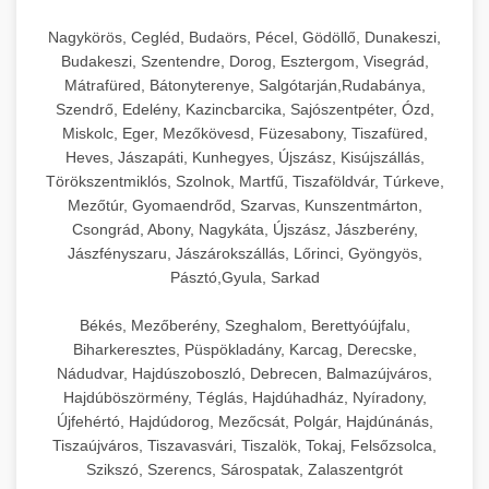
Nagykörös, Cegléd, Budaörs, Pécel, Gödöllő, Dunakeszi,
Budakeszi, Szentendre, Dorog, Esztergom, Visegrád,
Mátrafüred, Bátonyterenye, Salgótarján,Rudabánya,
Szendrő, Edelény, Kazincbarcika, Sajószentpéter, Ózd,
Miskolc, Eger, Mezőkövesd, Füzesabony, Tiszafüred,
Heves, Jászapáti, Kunhegyes, Újszász, Kisújszállás,
Törökszentmiklós, Szolnok, Martfű, Tiszaföldvár, Túrkeve,
Mezőtúr, Gyomaendrőd, Szarvas, Kunszentmárton,
Csongrád, Abony, Nagykáta, Újszász, Jászberény,
Jászfényszaru, Jászárokszállás, Lőrinci, Gyöngyös,
Pásztó,Gyula, Sarkad
Békés, Mezőberény, Szeghalom, Berettyóújfalu,
Biharkeresztes, Püspökladány, Karcag, Derecske,
Nádudvar, Hajdúszoboszló, Debrecen, Balmazújváros,
Hajdúböszörmény, Téglás, Hajdúhadház, Nyíradony,
Újfehértó, Hajdúdorog, Mezőcsát, Polgár, Hajdúnánás,
Tiszaújváros, Tiszavasvári, Tiszalök, Tokaj, Felsőzsolca,
Szikszó, Szerencs, Sárospatak, Zalaszentgrót