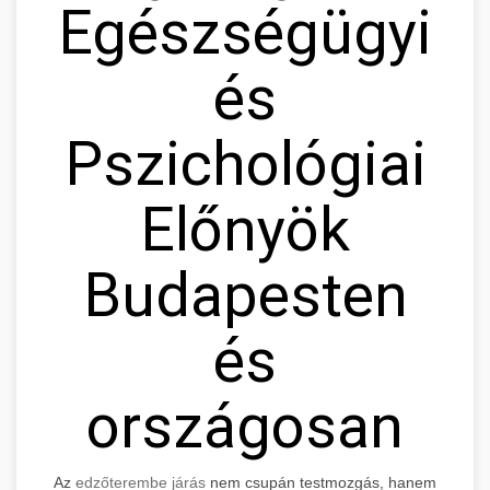
Egészségügyi
és
Pszichológiai
Előnyök
Budapesten
és
országosan
Az
edzőterembe járás
nem csupán testmozgás, hanem