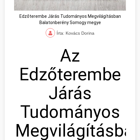
Edzőterembe Járás Tudományos Megvilágításban
Balatonberény Somogy megye
Írta: Kovács Dorina
Az
Edzőterembe
Járás
Tudományos
Megvilágításban