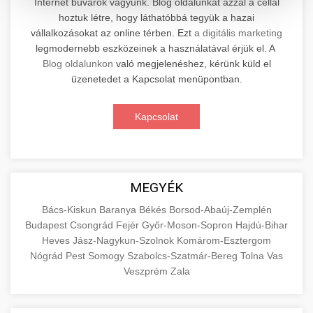
Internet búvárok vagyunk. Blog oldalunkat azzal a céllal
hoztuk létre, hogy láthatóbbá tegyük a hazai
Professzionális elektromos roller javítási és
vállalkozásokat az online térben. Ezt
a digitális marketing
karbantartási szolgáltatások. Szakértő
📊 2. Online Marketing
legmodernebb eszközeinek a használatával érjük el. A
+
technikusaink minőségi szervízt nyújtanak
Ügynökség
Blog oldalunkon
való megjelenéshez, kérünk küld el
minden jelentős márkához és modellhez.
üzenetedet a Kapcsolat menüpontban.
Átfogó online marketing szolgáltatások,
Szervizközpont Látogatása
beleértve a SEO-t, közösségi média kezelést és
+
Kapcsolat
🛴 3. Legjobb Elektromos Roller
digitális hirdetéseket. Növekedés elérése
roller javítószerviz
adatvezérelt stratégiákkal.
Találja meg a piacon elérhető legjobb
elektromos rollereket. Hasonlítsa össze a
+
🔗 4. Prémium Linképítés
aimarketingugynokseg.hu
MEGYÉK
legjobb modelleket, funkciókat és árakat
megalapozott vásárlási döntéshez.
Magas minőségű backlink beszerzési
digitális ügynökségi szolgáltatások
Bács-Kiskun
Baranya
Békés
Borsod-Abaúj-Zemplén
Budapest
Csongrád
Fejér
Győr-Moson-Sopron
Hajdú-Bihar
szolgáltatások webhelye autoritásának és
📦 5. Termékek és
+
Legjobb Modellek Megtekintése
Heves
Jász-Nagykun-Szolnok
Komárom-Esztergom
keresőmotoros rangsorolásának növeléséhez.
Szolgáltatások
Nógrád
Pest
Somogy
Szabolcs-Szatmár-Bereg
Tolna
Vas
Csak fehér kalapú technikák.
e-roller értékelések
Veszprém
Zala
Oktatási forrás, amely magyarázza az áruk és
aimarketingugynokseg.hu
szolgáltatások alapvető fogalmait a
+
💶 6. EU-s Pénzek