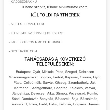
+
🍞 20. Ipari Dagasztógép
-
KIADOSZOBAK.HU
költségvetését gépi tanulással és
elkötelezettség erősítési módszerek
iPhone szervíz, iPhone akkumulátor csere
automatizálással.
Professzionális ipari dagasztógépek és
KÜLFÖLDI PARTNEREK
tésztakeverő gépek pékségek és kereskedelmi
+
🔪 21. Ipari Szeletelőgép
aikampany.hu
AI hirdetési automatizálás
-
SELFESTEEM2GO.COM
konyhák számára. Masszív konstrukció
megbízható teljesítményhez.
Ipari hús- és sajtszeletelő gépek professzionális
-
I-LOVE-MOTIVATIONAL-QUOTES.ORG
élelmiszer-előkészítéshez. Precíziós vágás
+
📦 22. Vákuumozó Gép
-
FACEBOOK.COM MMC CHIPTUNING
chef-iparikonyhagepek.hu
állítható vastagság beállítással.
-
SYNTHASITE.COM
Kereskedelmi vákuumcsomagoló berendezések
kereskedelmi tésztakeverő
chef-iparikonyhagepek.hu
élelmiszerek tartósításához. Hosszabbítsa a
TANÁCSADÁS A KÖVETKEZŐ
+
🎁 23. Vákuumfóliázó Gép
TELEPÜLÉSEKEN:
szavatossági időt és tartsa meg a termék
professzionális élelmiszer szeletelő
frissességét.
Budapest, Győr, Miskolc, Pécs, Szeged, Debrecen
Ipari vákuumfóliázó gépek professzionális
Mosonmagyaróvár, Sopron, Fertőd, Kapuvár, Csorna, Győr,
élelmiszer-csomagolási műveletekhez.
+
🔥 24. Ipari Sütő és Gőzpároló
Pápa, Celldömölk, Sárvár, Kőszeg, Szombathely, Ják,
chef-iparikonyhagepek.hu
Hatékony lezárási és tartósítási megoldások.
Körmend, Szentgotthárd, Csepreg, Zalalövő, Vasvár,
Kereskedelmi légkeveréses sütők és gőzpárolók
vákuum lezáró berendezés
Jánosháza, Devecser, Ajka, Sümeg, Pécsvárad, Komló,
chef-iparikonyhagepek.hu
professzionális konyhák számára. Nagy
Sásd, Dombóvár, Bonyhád, Bátaszék, Baja, Bácsalmás,
+
❄️ 25. Ipari Hűtőszekrény
Szekszárd, Tolna, Fadd, Paks, Kalocsa, Hőgyész, Tamási
kapacitású sütő- és főzőberendezés precíz
kereskedelmi csomagoló gép