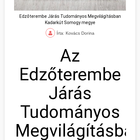
Edzőterembe Járás Tudományos Megvilágításban
Kadarkút Somogy megye
Írta: Kovács Dorina
Az
Edzőterembe
Járás
Tudományos
Megvilágításban