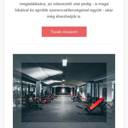
megtalálására, az odavezetõ utat pedig - a maga
hibáival és apróbb szerencsétlenségeivel együtt - akár
még élvezhetjük is.
Továb olvasom