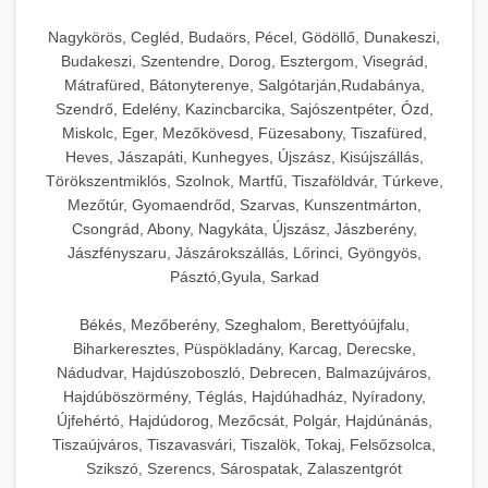
Nagykörös, Cegléd, Budaörs, Pécel, Gödöllő, Dunakeszi,
Budakeszi, Szentendre, Dorog, Esztergom, Visegrád,
Mátrafüred, Bátonyterenye, Salgótarján,Rudabánya,
Szendrő, Edelény, Kazincbarcika, Sajószentpéter, Ózd,
Miskolc, Eger, Mezőkövesd, Füzesabony, Tiszafüred,
Heves, Jászapáti, Kunhegyes, Újszász, Kisújszállás,
Törökszentmiklós, Szolnok, Martfű, Tiszaföldvár, Túrkeve,
Mezőtúr, Gyomaendrőd, Szarvas, Kunszentmárton,
Csongrád, Abony, Nagykáta, Újszász, Jászberény,
Jászfényszaru, Jászárokszállás, Lőrinci, Gyöngyös,
Pásztó,Gyula, Sarkad
Békés, Mezőberény, Szeghalom, Berettyóújfalu,
Biharkeresztes, Püspökladány, Karcag, Derecske,
Nádudvar, Hajdúszoboszló, Debrecen, Balmazújváros,
Hajdúböszörmény, Téglás, Hajdúhadház, Nyíradony,
Újfehértó, Hajdúdorog, Mezőcsát, Polgár, Hajdúnánás,
Tiszaújváros, Tiszavasvári, Tiszalök, Tokaj, Felsőzsolca,
Szikszó, Szerencs, Sárospatak, Zalaszentgrót