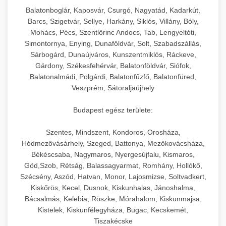
hőmérséklet-szabályozással.
Professzionális hűtőegységek és hűtőkamrák
Balatonboglár, Kaposvár, Csurgó, Nagyatád, Kadarkút,
kereskedelmi konyhák számára.
Barcs, Szigetvár, Sellye, Harkány, Siklós, Villány, Bóly,
+
💧 26. Ipari Mosogatógép
chef-iparikonyhagepek.hu
Energiahatékony hűtési megoldások nagy
Mohács, Pécs, Szentlőrinc Andocs, Tab, Lengyeltóti,
Simontornya, Enying, Dunaföldvár, Solt, Szabadszállás,
kapacitással.
Kereskedelmi mosogatóberendezések nagy
kereskedelmi sütősütő
Sárbogárd, Dunaújváros, Kunszentmiklós, Ráckeve,
forgalmú éttermi műveletekhez. Gyors tisztítási
+
🧀 27. Ipari Sajtreszelő Gép
Gárdony, Székesfehérvár, Balatonföldvár, Siófok,
chef-iparikonyhagepek.hu
ciklusok fertőtlenítési képességekkel.
Balatonalmádi, Polgárdi, Balatonfűzfő, Balatonfüred,
Ipari sajtreszelők és aprítógépek kereskedelmi
kereskedelmi hűtőegység
Veszprém, Sátoraljaújhely
chef-iparikonyhagepek.hu
élelmiszer-előkészítéshez. Különböző reszelési
🍳 28. Nagykonyhai
+
Budapest egész területe:
méretek különböző alkalmazásokhoz.
kereskedelmi mosogatógép
Berendezések
Szentes, Mindszent, Kondoros, Orosháza,
chef-iparikonyhagepek.hu
Teljes körű nagykonyhai berendezések és
Hódmezővásárhely, Szeged, Battonya, Mezőkovácsháza,
professzionális vendéglátóipari kellékek.
Békéscsaba, Nagymaros, Nyergesújfalu, Kismaros,
kereskedelmi sajtreszelő
Göd,Szob, Rétság, Balassagyarmat, Romhány, Hollókő,
Minden, ami szükséges éttermi és catering
Szécsény, Aszód, Hatvan, Monor, Lajosmizse, Soltvadkert,
műveletekhez.
Kiskőrös, Kecel, Dusnok, Kiskunhalas, Jánoshalma,
Bácsalmás, Kelebia, Röszke, Mórahalom, Kiskunmajsa,
chef-iparikonyhagepek.hu
Kistelek, Kiskunfélegyháza, Bugac, Kecskemét,
Tiszakécske
kereskedelmi konyhai megoldások