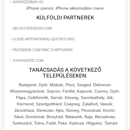
+
🍞 20. Ipari Dagasztógép
-
KIADOSZOBAK.HU
költségvetését gépi tanulással és
elkötelezettség erősítési módszerek
iPhone szervíz, iPhone akkumulátor csere
automatizálással.
Professzionális ipari dagasztógépek és
KÜLFÖLDI PARTNEREK
tésztakeverő gépek pékségek és kereskedelmi
+
🔪 21. Ipari Szeletelőgép
aikampany.hu
AI hirdetési automatizálás
-
SELFESTEEM2GO.COM
konyhák számára. Masszív konstrukció
megbízható teljesítményhez.
Ipari hús- és sajtszeletelő gépek professzionális
-
I-LOVE-MOTIVATIONAL-QUOTES.ORG
élelmiszer-előkészítéshez. Precíziós vágás
+
📦 22. Vákuumozó Gép
-
FACEBOOK.COM MMC CHIPTUNING
chef-iparikonyhagepek.hu
állítható vastagság beállítással.
-
SYNTHASITE.COM
Kereskedelmi vákuumcsomagoló berendezések
kereskedelmi tésztakeverő
chef-iparikonyhagepek.hu
élelmiszerek tartósításához. Hosszabbítsa a
TANÁCSADÁS A KÖVETKEZŐ
+
🎁 23. Vákuumfóliázó Gép
TELEPÜLÉSEKEN:
szavatossági időt és tartsa meg a termék
professzionális élelmiszer szeletelő
frissességét.
Budapest, Győr, Miskolc, Pécs, Szeged, Debrecen
Ipari vákuumfóliázó gépek professzionális
Mosonmagyaróvár, Sopron, Fertőd, Kapuvár, Csorna, Győr,
élelmiszer-csomagolási műveletekhez.
+
🔥 24. Ipari Sütő és Gőzpároló
Pápa, Celldömölk, Sárvár, Kőszeg, Szombathely, Ják,
chef-iparikonyhagepek.hu
Hatékony lezárási és tartósítási megoldások.
Körmend, Szentgotthárd, Csepreg, Zalalövő, Vasvár,
Kereskedelmi légkeveréses sütők és gőzpárolók
vákuum lezáró berendezés
Jánosháza, Devecser, Ajka, Sümeg, Pécsvárad, Komló,
chef-iparikonyhagepek.hu
professzionális konyhák számára. Nagy
Sásd, Dombóvár, Bonyhád, Bátaszék, Baja, Bácsalmás,
+
❄️ 25. Ipari Hűtőszekrény
Szekszárd, Tolna, Fadd, Paks, Kalocsa, Hőgyész, Tamási
kapacitású sütő- és főzőberendezés precíz
kereskedelmi csomagoló gép