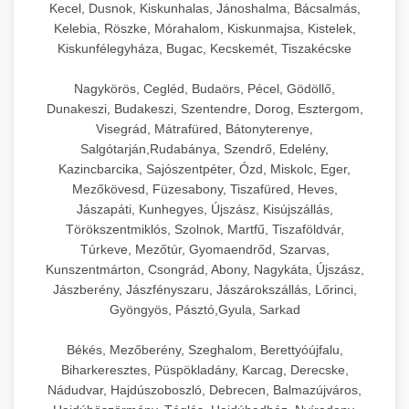
Kecel, Dusnok, Kiskunhalas, Jánoshalma, Bácsalmás,
Kelebia, Röszke, Mórahalom, Kiskunmajsa, Kistelek,
Kiskunfélegyháza, Bugac, Kecskemét, Tiszakécske
Nagykörös, Cegléd, Budaörs, Pécel, Gödöllő,
Dunakeszi, Budakeszi, Szentendre, Dorog, Esztergom,
Visegrád, Mátrafüred, Bátonyterenye,
Salgótarján,Rudabánya, Szendrő, Edelény,
Kazincbarcika, Sajószentpéter, Ózd, Miskolc, Eger,
Mezőkövesd, Füzesabony, Tiszafüred, Heves,
Jászapáti, Kunhegyes, Újszász, Kisújszállás,
Törökszentmiklós, Szolnok, Martfű, Tiszaföldvár,
Túrkeve, Mezőtúr, Gyomaendrőd, Szarvas,
Kunszentmárton, Csongrád, Abony, Nagykáta, Újszász,
Jászberény, Jászfényszaru, Jászárokszállás, Lőrinci,
Gyöngyös, Pásztó,Gyula, Sarkad
Békés, Mezőberény, Szeghalom, Berettyóújfalu,
Biharkeresztes, Püspökladány, Karcag, Derecske,
Nádudvar, Hajdúszoboszló, Debrecen, Balmazújváros,