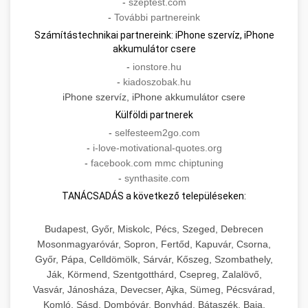
-
szeptest.com
-
További partnereink
Számítástechnikai partnereink: iPhone szervíz, iPhone
akkumulátor csere
-
ionstore.hu
-
kiadoszobak.hu
iPhone szervíz, iPhone akkumulátor csere
Külföldi partnerek
-
selfesteem2go.com
-
i-love-motivational-quotes.org
-
facebook.com mmc chiptuning
-
synthasite.com
TANÁCSADÁS a következő településeken:
Budapest, Győr, Miskolc, Pécs, Szeged, Debrecen
Mosonmagyaróvár, Sopron, Fertőd, Kapuvár, Csorna,
Győr, Pápa, Celldömölk, Sárvár, Kőszeg, Szombathely,
Ják, Körmend, Szentgotthárd, Csepreg, Zalalövő,
Vasvár, Jánosháza, Devecser, Ajka, Sümeg, Pécsvárad,
Komló, Sásd, Dombóvár, Bonyhád, Bátaszék, Baja,