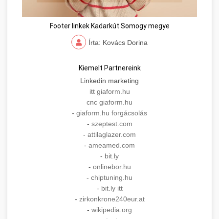
Footer linkek Kadarkút Somogy megye
Írta: Kovács Dorina
Kiemelt Partnereink
Linkedin marketing
itt giaform.hu
cnc giaform.hu
-
giaform.hu forgácsolás
-
szeptest.com
-
attilaglazer.com
-
ameamed.com
-
bit.ly
-
onlinebor.hu
-
chiptuning.hu
-
bit.ly itt
-
zirkonkrone240eur.at
-
wikipedia.org