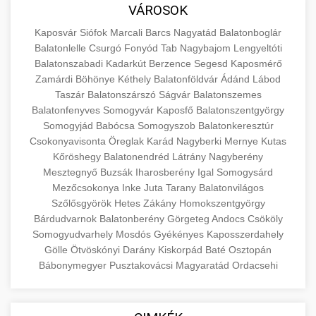
közgazdaságtanban és az üzleti életben.
VÁROSOK
minőségi backlink szolgáltatás
Ismerje meg a terméktípusokat és szolgáltatási
Információk az EU finanszírozási
Kaposvár
Siófok
Marcali
Barcs
Nagyatád
Balatonboglár
kategóriákat.
lehetőségeiről, pályázatokról és pénzügyi
Balatonlelle
Csurgó
Fonyód
Tab
Nagybajom
Lengyeltóti
+
🚀 7. SEO Ügynökség
támogatási programokról. Maradjon tájékozott
Balatonszabadi
Kadarkút
Berzence
Segesd
Kaposmérő
en.wikipedia.org
gazdasági koncepciók
Zamárdi
Böhönye
Kéthely
Balatonföldvár
Ádánd
Lábod
a vállalkozások és projektek számára elérhető
Szakértő keresőmotor-optimalizálási
Taszár
Balatonszárszó
Ságvár
Balatonszemes
forrásokról.
szolgáltatások webhelye láthatóságának és
+
💎 8. Mellplasztika
Balatonfenyves
Somogyvár
Kaposfő
Balatonszentgyörgy
organikus forgalmának javításához. Technikai
Somogyjád
Babócsa
Somogyszob
Balatonkeresztúr
kozter.com - EU-s pénzek
SEO, tartalom optimalizálás és még sok más.
Csokonyavisonta
Professzionális mellnagyobbítási szolgáltatások
Öreglak
Karád
Nagyberki
Mernye
Kutas
Kőröshegy
Balatonendréd
Látrány
Nagyberény
tapasztalt sebészekkel. Tudjon meg többet az
EU pályázati programok
+
✨ 9. Hasplasztika
Mesztegnyő
Buzsák
Iharosberény
Igal
Somogysárd
onlinemarketing101.biz
eljárásokról, a gyógyulásról és a konzultációs
Mezőcsokonya
Inke
Juta
Tarany
Balatonvilágos
lehetőségekről az esztétikai fejlesztéshez.
Szakértő hasplasztikai eljárások laposabb,
keresési optimalizálási szakértők
Szőlősgyörök
Hetes
Zákány
Homokszentgyörgy
feszesebb has eléréséhez. Konzultáció
Bárdudvarnok
Balatonberény
Görgeteg
Andocs
Csököly
+
👁️ 10. Szemhéjplasztika
szeptest.com
kozmetikai mellsebészet
Somogyudvarhely
Mosdós
Gyékényes
Kaposszerdahely
minősített plasztikai sebészekkel és átfogó
Gölle
Ötvöskónyi
Darány
Kiskorpád
Baté
Osztopán
utókezeléssel.
Professzionális blefaroplasztikai eljárások
Bábonymegyer
Pusztakovácsi
Magyaratád
Ordacsehi
megjelenése frissítéséhez. Felső és alsó
📈 11. Paciensek Számának
+
szeptest.com
has kontúrozó műtét
szemhéjműtét tapasztalt kozmetikai
150%-os Növelése
sebészekkel.