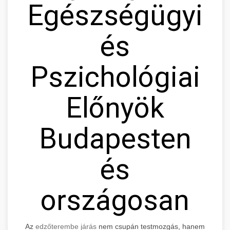
Egészségügyi
és
Pszichológiai
Előnyök
Budapesten
és
országosan
Az
edzőterembe járás
nem csupán testmozgás, hanem