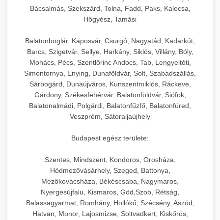
Bácsalmás, Szekszárd, Tolna, Fadd, Paks, Kalocsa,
Hőgyész, Tamási
Balatonboglár, Kaposvár, Csurgó, Nagyatád, Kadarkút,
Barcs, Szigetvár, Sellye, Harkány, Siklós, Villány, Bóly,
Mohács, Pécs, Szentlőrinc Andocs, Tab, Lengyeltóti,
Simontornya, Enying, Dunaföldvár, Solt, Szabadszállás,
Sárbogárd, Dunaújváros, Kunszentmiklós, Ráckeve,
Gárdony, Székesfehérvár, Balatonföldvár, Siófok,
Balatonalmádi, Polgárdi, Balatonfűzfő, Balatonfüred,
Veszprém, Sátoraljaújhely
Budapest egész területe:
Szentes, Mindszent, Kondoros, Orosháza,
Hódmezővásárhely, Szeged, Battonya,
Mezőkovácsháza, Békéscsaba, Nagymaros,
Nyergesújfalu, Kismaros, Göd,Szob, Rétság,
Balassagyarmat, Romhány, Hollókő, Szécsény, Aszód,
Hatvan, Monor, Lajosmizse, Soltvadkert, Kiskőrös,