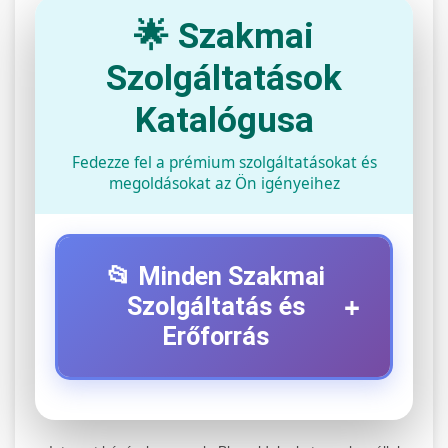
🌟 Szakmai
Szolgáltatások
Katalógusa
Fedezze fel a prémium szolgáltatásokat és
megoldásokat az Ön igényeihez
📂 Minden Szakmai
+
Szolgáltatás és
Erőforrás
⚡ 1. Legjobb Elektromos Roller
+
Szerviz