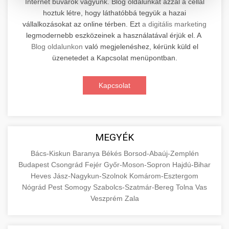
Internet búvárok vagyunk. Blog oldalunkat azzal a céllal
hoztuk létre, hogy láthatóbbá tegyük a hazai
Professzionális elektromos roller javítási és
vállalkozásokat az online térben. Ezt
a digitális marketing
karbantartási szolgáltatások. Szakértő
📊 2. Online Marketing
legmodernebb eszközeinek a használatával érjük el. A
+
technikusaink minőségi szervízt nyújtanak
Ügynökség
Blog oldalunkon
való megjelenéshez, kérünk küld el
minden jelentős márkához és modellhez.
üzenetedet a Kapcsolat menüpontban.
Átfogó online marketing szolgáltatások,
Szervizközpont Látogatása
beleértve a SEO-t, közösségi média kezelést és
+
Kapcsolat
🛴 3. Legjobb Elektromos Roller
digitális hirdetéseket. Növekedés elérése
roller javítószerviz
adatvezérelt stratégiákkal.
Találja meg a piacon elérhető legjobb
elektromos rollereket. Hasonlítsa össze a
+
🔗 4. Prémium Linképítés
aimarketingugynokseg.hu
MEGYÉK
legjobb modelleket, funkciókat és árakat
megalapozott vásárlási döntéshez.
Magas minőségű backlink beszerzési
digitális ügynökségi szolgáltatások
Bács-Kiskun
Baranya
Békés
Borsod-Abaúj-Zemplén
Budapest
Csongrád
Fejér
Győr-Moson-Sopron
Hajdú-Bihar
szolgáltatások webhelye autoritásának és
📦 5. Termékek és
+
Legjobb Modellek Megtekintése
Heves
Jász-Nagykun-Szolnok
Komárom-Esztergom
keresőmotoros rangsorolásának növeléséhez.
Szolgáltatások
Nógrád
Pest
Somogy
Szabolcs-Szatmár-Bereg
Tolna
Vas
Csak fehér kalapú technikák.
e-roller értékelések
Veszprém
Zala
Oktatási forrás, amely magyarázza az áruk és
aimarketingugynokseg.hu
szolgáltatások alapvető fogalmait a
+
💶 6. EU-s Pénzek