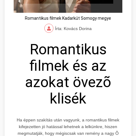
Romantikus filmek Kadarkút Somogy megye
Írta: Kovács Dorina
Romantikus
filmek és az
azokat övezõ
klisék
Ha éppen szakítás után vagyunk, a romantikus filmek
kifejezetten jó hatással lehetnek a lelkünkre, hiszen
megmutatják, hogy mégiscsak van remény a nagy Õ