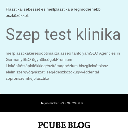
Plasztikai sebészet és mellplasztika a legmodernebb
eszközökkel:
Szep test klinika
mellplasztika
keresőoptimalizálás
seo tanfolyam
SEO Agencies in
Germany
SEO ügynökségek
Prémium
Linképítés
táplálékkiegészítő
magnézium biszglicinát
olasz
élelmiszer
gyógyászati segédeszközök
ügyvéd
dental
sopron
szemhéjplasztika
Hívjon minket: +36 70 629 06 90