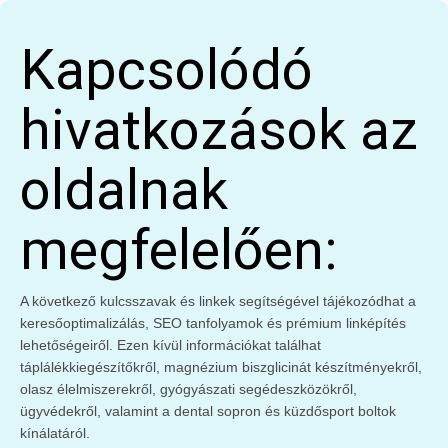
Kapcsolódó
hivatkozások az
oldalnak
megfelelően:
A következő kulcsszavak és linkek segítségével tájékozódhat a
keresőoptimalizálás, SEO tanfolyamok és prémium linképítés
lehetőségeiről. Ezen kívül információkat találhat
táplálékkiegészítőkről, magnézium biszglicinát készítményekről,
olasz élelmiszerekről, gyógyászati segédeszközökről,
ügyvédekről, valamint a dental sopron és küzdősport boltok
kínálatáról.