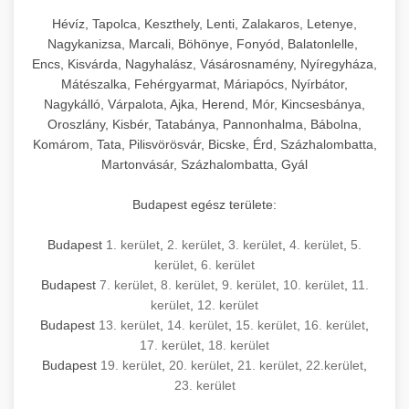
Hévíz, Tapolca, Keszthely, Lenti, Zalakaros, Letenye,
Nagykanizsa, Marcali, Böhönye, Fonyód, Balatonlelle,
Encs, Kisvárda, Nagyhalász, Vásárosnamény, Nyíregyháza,
Mátészalka, Fehérgyarmat, Máriapócs, Nyírbátor,
Nagykálló, Várpalota, Ajka, Herend, Mór, Kincsesbánya,
Oroszlány, Kisbér, Tatabánya, Pannonhalma, Bábolna,
Komárom, Tata, Pilisvörösvár, Bicske, Érd, Százhalombatta,
Martonvásár, Százhalombatta, Gyál
Budapest egész területe:
Budapest
1. kerület
,
2. kerület
,
3. kerület
,
4. kerület
,
5.
kerület
,
6. kerület
Budapest
7. kerület
,
8. kerület
,
9. kerület
,
10. kerület
,
11.
kerület
,
12. kerület
Budapest
13. kerület
,
14. kerület
,
15. kerület
,
16. kerület
,
17. kerület
,
18. kerület
Budapest
19. kerület
,
20. kerület
,
21. kerület
,
22.kerület
,
23. kerület