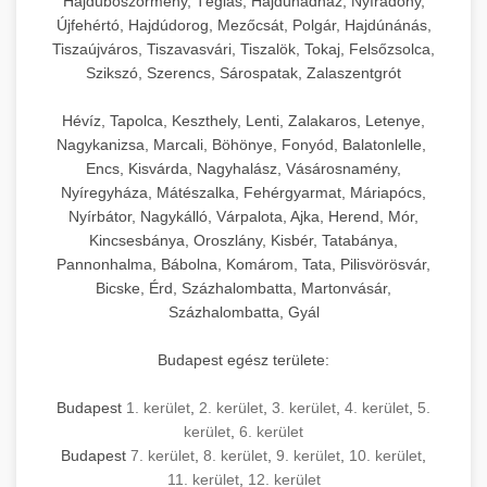
Hajdúböszörmény, Téglás, Hajdúhadház, Nyíradony,
Újfehértó, Hajdúdorog, Mezőcsát, Polgár, Hajdúnánás,
Tiszaújváros, Tiszavasvári, Tiszalök, Tokaj, Felsőzsolca,
Szikszó, Szerencs, Sárospatak, Zalaszentgrót
Hévíz, Tapolca, Keszthely, Lenti, Zalakaros, Letenye,
Nagykanizsa, Marcali, Böhönye, Fonyód, Balatonlelle,
Encs, Kisvárda, Nagyhalász, Vásárosnamény,
Nyíregyháza, Mátészalka, Fehérgyarmat, Máriapócs,
Nyírbátor, Nagykálló, Várpalota, Ajka, Herend, Mór,
Kincsesbánya, Oroszlány, Kisbér, Tatabánya,
Pannonhalma, Bábolna, Komárom, Tata, Pilisvörösvár,
Bicske, Érd, Százhalombatta, Martonvásár,
Százhalombatta, Gyál
Budapest egész területe:
Budapest
1. kerület
,
2. kerület
,
3. kerület
,
4. kerület
,
5.
kerület
,
6. kerület
Budapest
7. kerület
,
8. kerület
,
9. kerület
,
10. kerület
,
11. kerület
,
12. kerület