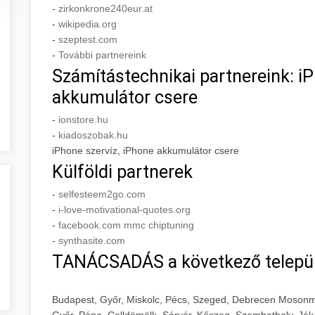
-
zirkonkrone240eur.at
-
wikipedia.org
-
szeptest.com
-
További partnereink
Számítástechnikai partnereink: iP
akkumulátor csere
-
ionstore.hu
-
kiadoszobak.hu
iPhone szervíz, iPhone akkumulátor csere
Külföldi partnerek
-
selfesteem2go.com
-
i-love-motivational-quotes.org
-
facebook.com mmc chiptuning
-
synthasite.com
TANÁCSADÁS a következő telepü
Budapest, Győr, Miskolc, Pécs, Szeged, Debrecen Mosonm
Győr, Pápa, Celldömölk, Sárvár, Kőszeg, Szombathely, Ják