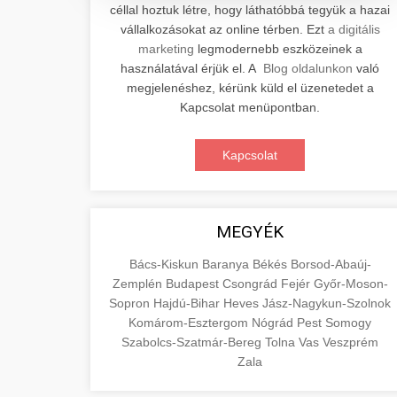
céllal hoztuk létre, hogy láthatóbbá tegyük a hazai
Professzionális elektromos roller
vállalkozásokat az online térben. Ezt
a digitális
javítási és karbantartási szolgáltatások.
📊 2. Online Marketing
marketing
legmodernebb eszközeinek a
+
Szakértő technikusaink minőségi
Ügynökség
használatával érjük el. A
Blog oldalunkon
való
szervízt nyújtanak minden jelentős
megjelenéshez, kérünk küld el üzenetedet a
márkához és modellhez.
Átfogó online marketing
Kapcsolat menüpontban.
szolgáltatások, beleértve a SEO-t,
🛴 3. Legjobb
+
Szervizközpont Látogatása
közösségi média kezelést és digitális
Kapcsolat
Elektromos Roller
hirdetéseket. Növekedés elérése
roller javítószerviz
adatvezérelt stratégiákkal.
Találja meg a piacon elérhető legjobb
elektromos rollereket. Hasonlítsa össze
MEGYÉK
🔗 4. Prémium
+
aimarketingugynokseg.hu
a legjobb modelleket, funkciókat és
Linképítés
Bács-Kiskun
Baranya
Békés
Borsod-Abaúj-
árakat megalapozott vásárlási
digitális ügynökségi szolgáltatások
Zemplén
Budapest
Csongrád
Fejér
Győr-Moson-
döntéshez.
Magas minőségű backlink beszerzési
Sopron
Hajdú-Bihar
Heves
Jász-Nagykun-Szolnok
szolgáltatások webhelye autoritásának
Komárom-Esztergom
Nógrád
Pest
Somogy
📦 5. Termékek és
+
Legjobb Modellek
és keresőmotoros rangsorolásának
Szabolcs-Szatmár-Bereg
Tolna
Vas
Veszprém
Szolgáltatások
Megtekintése
növeléséhez. Csak fehér kalapú
Zala
e-roller értékelések
technikák.
Oktatási forrás, amely magyarázza az