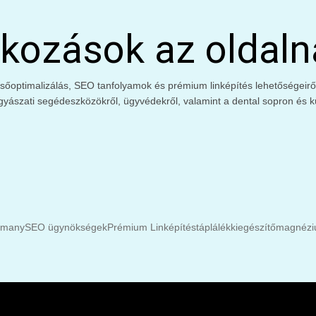
kozások az oldaln
őoptimalizálás, SEO tanfolyamok és prémium linképítés lehetőségeiről. 
gyászati segédeszközökről, ügyvédekről, valamint a dental sopron és kü
rmany
SEO ügynökségek
Prémium Linképítés
táplálékkiegészítő
magnéziu