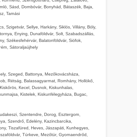
mló, Sásd, Dombóvár, Bonyhád, Bátaszék, Baja,
sz, Tamási
 Szigetvár, Sellye, Harkány, Siklós, Villány, Bóly,
ornya, Enying, Dunaföldvár, Solt, Szabadszállás,
, Székesfehérvár, Balatonföldvár, Siófok,
rém, Sátoraljaújhely
ely, Szeged, Battonya, Mezőkovácsháza,
ob, Rétság, Balassagyarmat, Romhány, Hollókő,
Kiskőrös, Kecel, Dusnok, Kiskunhalas,
unmajsa, Kistelek, Kiskunfélegyháza, Bugac,
Budakeszi, Szentendre, Dorog, Esztergom,
ya, Szendrő, Edelény, Kazincbarcika,
ny, Tiszafüred, Heves, Jászapáti, Kunhegyes,
 Tiszaföldvár, Túrkeve, Mezőtúr, Gyomaendrőd,