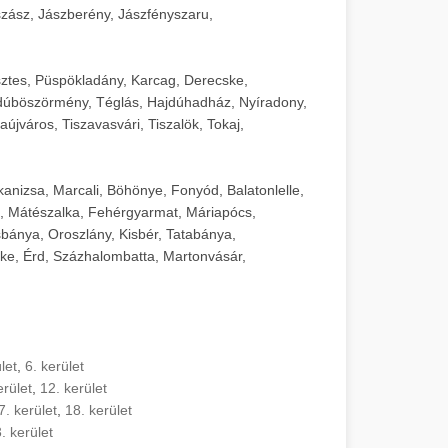
zász, Jászberény, Jászfényszaru,
sztes, Püspökladány, Karcag, Derecske,
dúböszörmény, Téglás, Hajdúhadház, Nyíradony,
újváros, Tiszavasvári, Tiszalök, Tokaj,
kanizsa, Marcali, Böhönye, Fonyód, Balatonlelle,
, Mátészalka, Fehérgyarmat, Máriapócs,
sbánya, Oroszlány, Kisbér, Tatabánya,
ke, Érd, Százhalombatta, Martonvásár,
let
,
6. kerület
erület
,
12. kerület
7. kerület
,
18. kerület
. kerület