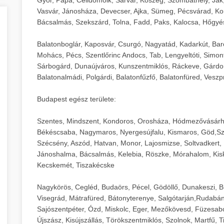
Vasvár, Jánosháza, Devecser, Ajka, Sümeg, Pécsvárad, Ko
Bácsalmás, Szekszárd, Tolna, Fadd, Paks, Kalocsa, Hőgyé
Balatonboglár, Kaposvár, Csurgó, Nagyatád, Kadarkút, Barcs,
Mohács, Pécs, Szentlőrinc Andocs, Tab, Lengyeltóti, Simont
Sárbogárd, Dunaújváros, Kunszentmiklós, Ráckeve, Gárdony
Balatonalmádi, Polgárdi, Balatonfűzfő, Balatonfüred, Veszp
Budapest egész területe:
Szentes, Mindszent, Kondoros, Orosháza, Hódmezővásárh
Békéscsaba, Nagymaros, Nyergesújfalu, Kismaros, Göd,Sz
Szécsény, Aszód, Hatvan, Monor, Lajosmizse, Soltvadkert, 
Jánoshalma, Bácsalmás, Kelebia, Röszke, Mórahalom, Kisk
Kecskemét, Tiszakécske
Nagykörös, Cegléd, Budaörs, Pécel, Gödöllő, Dunakeszi, 
Visegrád, Mátrafüred, Bátonyterenye, Salgótarján,Rudabán
Sajószentpéter, Ózd, Miskolc, Eger, Mezőkövesd, Füzesabo
Újszász, Kisújszállás, Törökszentmiklós, Szolnok, Martfű,