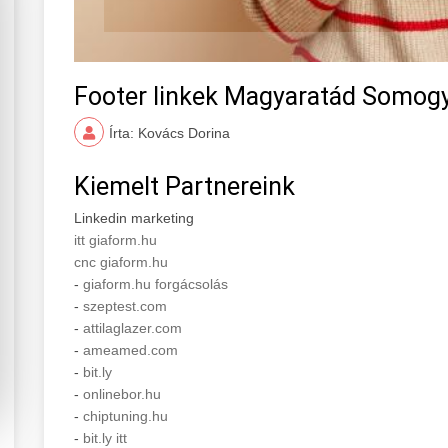
Footer linkek Magyaratád Somog
Írta: Kovács Dorina
Kiemelt Partnereink
Linkedin marketing
itt giaform.hu
cnc giaform.hu
-
giaform.hu forgácsolás
-
szeptest.com
-
attilaglazer.com
-
ameamed.com
-
bit.ly
-
onlinebor.hu
-
chiptuning.hu
-
bit.ly itt