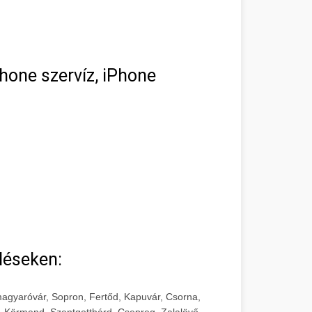
hone szervíz, iPhone
léseken:
agyaróvár, Sopron, Fertőd, Kapuvár, Csorna,
, Körmend, Szentgotthárd, Csepreg, Zalalövő,