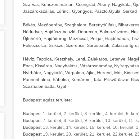
Szarvas, Kunszentmárton, Csongrád, Abony, Nagykáta, Újs
Jászárokszállás, Lőrinci, Gyöngyös, Pásztó,Gyula, Sarkad
Békés, Mezőberény, Szeghalom, Berettyóújfalu, Biharkere
Nádudvar, Hajdúszoboszló, Debrecen, Balmazújváros, Haj
Újfehértó, Hajdúdorog, Mezőcsát, Polgár, Hajdúnánás, Tisza
Felsőzsolca, Szikszó, Szerencs, Sárospatak, Zalaszentgrót
Hévíz, Tapolca, Keszthely, Lenti, Zalakaros, Letenye, Nagy
Encs, Kisvárda, Nagyhalász, Vásárosnamény, Nyíregyháza
Nyírbátor, Nagykálló, Várpalota, Ajka, Herend, Mór, Kincse
Pannonhalma, Bábolna, Komárom, Tata, Pilisvörösvár, Bics
Százhalombatta, Gyál
Budapest egész területe:
Budapest
1. kerület
,
2. kerület
,
3. kerület
,
4. kerület
,
5. kerü
Budapest
7. kerület
,
8. kerület
,
9. kerület
,
10. kerület
,
11. k
Budapest
13. kerület
,
14. kerület
,
15. kerület
,
16. kerület
,
1
Budapest
19. kerület
,
20. kerület
,
21. kerület
,
22.kerület
,
23