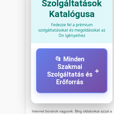
Szolgáltatások
Katalógusa
Fedezze fel a prémium
szolgáltatásokat és megoldásokat az
Ön igényeihez
📂 Minden
Szakmai
+
Szolgáltatás és
Erőforrás
⚡ 1. Legjobb Elektromos
+
Roller Szerviz
Internet búvárok vagyunk. Blog oldalunkat azzal a