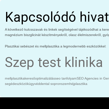
Kapcsolódó hivat
A következő kulcsszavak és linkek segítségével tájékozódhat a keres
magnézium biszglicinát készítményekről, olasz élelmiszerekről, gyó
Plasztikai sebészet és mellplasztika a legmodernebb eszközökkel:
Szep test klinika
mellplasztika
keresőoptimalizálás
seo tanfolyam
SEO Agencies in Ge
segédeszközök
ügyvéd
dental sopron
szemhéjplasztika