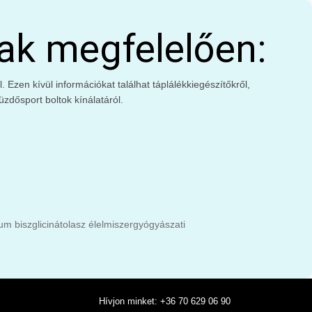
ak megfelelően:
Ezen kívül információkat találhat táplálékkiegészítőkről,
zdősport boltok kínálatáról.
m biszglicinát
olasz élelmiszer
gyógyászati
Hívjon minket: +36 70 629 06 90