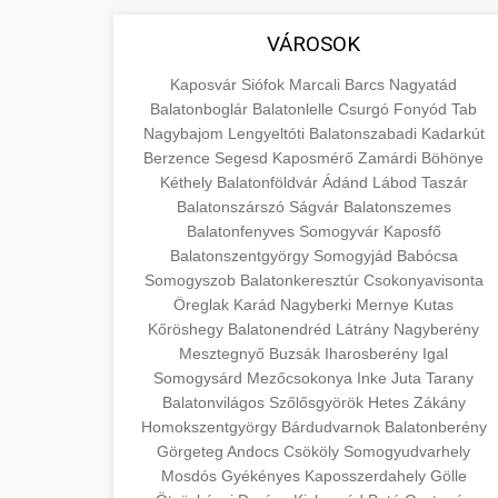
áruk és szolgáltatások alapvető
+
💶 6. EU-s Pénzek
aimarketingugynokseg.hu
VÁROSOK
fogalmait a közgazdaságtanban és az
üzleti életben. Ismerje meg a
Információk az EU finanszírozási
minőségi backlink szolgáltatás
Kaposvár
Siófok
Marcali
Barcs
Nagyatád
terméktípusokat és szolgáltatási
lehetőségeiről, pályázatokról és
Balatonboglár
Balatonlelle
Csurgó
Fonyód
Tab
+
🚀 7. SEO Ügynökség
kategóriákat.
Nagybajom
pénzügyi támogatási programokról.
Lengyeltóti
Balatonszabadi
Kadarkút
Berzence
Segesd
Kaposmérő
Zamárdi
Böhönye
Maradjon tájékozott a vállalkozások és
Szakértő keresőmotor-optimalizálási
Kéthely
Balatonföldvár
Ádánd
Lábod
Taszár
en.wikipedia.org
projektek számára elérhető
szolgáltatások webhelye
+
Balatonszárszó
Ságvár
Balatonszemes
💎 8. Mellplasztika
forrásokról.
láthatóságának és organikus
gazdasági koncepciók
Balatonfenyves
Somogyvár
Kaposfő
forgalmának javításához. Technikai
Balatonszentgyörgy
Somogyjád
Babócsa
Professzionális mellnagyobbítási
kozter.com - EU-s pénzek
Somogyszob
Balatonkeresztúr
Csokonyavisonta
SEO, tartalom optimalizálás és még sok
szolgáltatások tapasztalt sebészekkel.
+
✨ 9. Hasplasztika
Öreglak
Karád
Nagyberki
Mernye
Kutas
más.
Tudjon meg többet az eljárásokról, a
EU pályázati programok
Kőröshegy
Balatonendréd
Látrány
Nagyberény
gyógyulásról és a konzultációs
Szakértő hasplasztikai eljárások
Mesztegnyő
Buzsák
Iharosberény
Igal
onlinemarketing101.biz
lehetőségekről az esztétikai
Somogysárd
laposabb, feszesebb has eléréséhez.
Mezőcsokonya
Inke
Juta
Tarany
+
👁️ 10. Szemhéjplasztika
Balatonvilágos
fejlesztéshez.
Szőlősgyörök
Hetes
Zákány
Konzultáció minősített plasztikai
keresési optimalizálási szakértők
Homokszentgyörgy
Bárdudvarnok
Balatonberény
sebészekkel és átfogó utókezeléssel.
Professzionális blefaroplasztikai
Görgeteg
Andocs
Csököly
Somogyudvarhely
szeptest.com
eljárások megjelenése frissítéséhez.
Mosdós
Gyékényes
Kaposszerdahely
Gölle
📈 11. Paciensek
szeptest.com