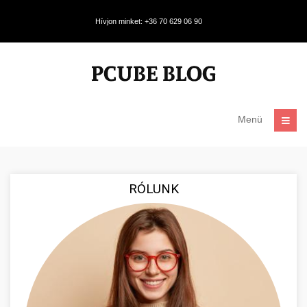
Hívjon minket: +36 70 629 06 90
Menü
RÓLUNK