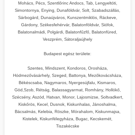
chef-iparikonyhagepek.hu
állítható vastagság beállítással.
Mohács, Pécs, Szentlőrinc Andocs, Tab, Lengyeltóti,
Simontornya, Enying, Dunaföldvár, Solt, Szabadszállás,
Kereskedelmi vákuumcsomagoló berendezések
kereskedelmi tésztakeverő
Sárbogárd, Dunaújváros, Kunszentmiklós, Ráckeve,
chef-iparikonyhagepek.hu
élelmiszerek tartósításához. Hosszabbítsa a
+
🎁 23. Vákuumfóliázó Gép
Gárdony, Székesfehérvár, Balatonföldvár, Siófok,
szavatossági időt és tartsa meg a termék
professzionális élelmiszer szeletelő
Balatonalmádi, Polgárdi, Balatonfűzfő, Balatonfüred,
frissességét.
Ipari vákuumfóliázó gépek professzionális
Veszprém, Sátoraljaújhely
élelmiszer-csomagolási műveletekhez.
+
🔥 24. Ipari Sütő és Gőzpároló
chef-iparikonyhagepek.hu
Hatékony lezárási és tartósítási megoldások.
Budapest egész területe:
Kereskedelmi légkeveréses sütők és gőzpárolók
vákuum lezáró berendezés
chef-iparikonyhagepek.hu
Szentes, Mindszent, Kondoros, Orosháza,
professzionális konyhák számára. Nagy
+
❄️ 25. Ipari Hűtőszekrény
Hódmezővásárhely, Szeged, Battonya, Mezőkovácsháza,
kapacitású sütő- és főzőberendezés precíz
kereskedelmi csomagoló gép
Békéscsaba, Nagymaros, Nyergesújfalu, Kismaros,
hőmérséklet-szabályozással.
Professzionális hűtőegységek és hűtőkamrák
Göd,Szob, Rétság, Balassagyarmat, Romhány, Hollókő,
kereskedelmi konyhák számára.
+
💧 26. Ipari Mosogatógép
Szécsény, Aszód, Hatvan, Monor, Lajosmizse, Soltvadkert,
chef-iparikonyhagepek.hu
Energiahatékony hűtési megoldások nagy
Kiskőrös, Kecel, Dusnok, Kiskunhalas, Jánoshalma,
kapacitással.
Kereskedelmi mosogatóberendezések nagy
kereskedelmi sütősütő
Bácsalmás, Kelebia, Röszke, Mórahalom, Kiskunmajsa,
forgalmú éttermi műveletekhez. Gyors tisztítási
Kistelek, Kiskunfélegyháza, Bugac, Kecskemét,
+
🧀 27. Ipari Sajtreszelő Gép
chef-iparikonyhagepek.hu
ciklusok fertőtlenítési képességekkel.
Tiszakécske