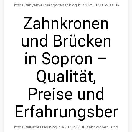
https://anyanyelvuangoltanar.blog.hu/2025/02/05/was_kostet
Zahnkronen
und Brücken
in Sopron –
Qualität,
Preise und
Erfahrungsberic
https://alkatreszes.blog.hu/2025/02/06/zahnkronen_und_bruck