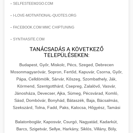
amelyek valós eredményeket hoznak.
-
SELFESTEEM2GO.COM
Teljes dokumentáció egy klinika átalakulási
-
I-LOVE-MOTIVATIONAL-QUOTES.ORG
szonyegtisztito.net
útjáról, bemutatva az utat a küzdő praxistól a
🎪 18. Szemhéjplasztika Iránti
+
virágzó vállalkozásig 150%-os növekedéssel.
marketing stratégiai tervrajz
Érdeklődés 150%-os Fokozása
-
FACEBOOK.COM MMC CHIPTUNING
-
szonyegtakaritas.org
SYNTHASITE.COM
Technikák és módszerek a páciensek
érdeklődésének és elkötelezettségének drámai
TANÁCSADÁS A KÖVETKEZŐ
klinika átalakulási történet
🎮 19. AI Google Ads és Meta
+
TELEPÜLÉSEKEN:
növeléséhez. Egy 150%-os fellendülési
Kampány Kezelés
esettanulmány gyakorlati betekintésekkel.
Budapest, Győr, Miskolc, Pécs, Szeged, Debrecen
Fejlett AI-alapú Google Ads és Meta hirdetési
Mosonmagyaróvár, Sopron, Fertőd, Kapuvár, Csorna, Győr,
weboldal-keszites.co
Pápa, Celldömölk, Sárvár, Kőszeg, Szombathely, Ják,
kampánykezelés. Optimalizálja hirdetési
+
🍞 20. Ipari Dagasztógép
Körmend, Szentgotthárd, Csepreg, Zalalövő, Vasvár,
költségvetését gépi tanulással és
elkötelezettség erősítési módszerek
Jánosháza, Devecser, Ajka, Sümeg, Pécsvárad, Komló,
automatizálással.
Professzionális ipari dagasztógépek és
Sásd, Dombóvár, Bonyhád, Bátaszék, Baja, Bácsalmás,
tésztakeverő gépek pékségek és kereskedelmi
+
🔪 21. Ipari Szeletelőgép
Szekszárd, Tolna, Fadd, Paks, Kalocsa, Hőgyész, Tamási
aikampany.hu
AI hirdetési automatizálás
konyhák számára. Masszív konstrukció
megbízható teljesítményhez.
Ipari hús- és sajtszeletelő gépek professzionális
Balatonboglár, Kaposvár, Csurgó, Nagyatád, Kadarkút,
élelmiszer-előkészítéshez. Precíziós vágás
Barcs, Szigetvár, Sellye, Harkány, Siklós, Villány, Bóly,
+
📦 22. Vákuumozó Gép