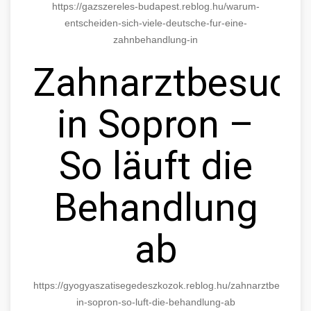
https://gazszereles-budapest.reblog.hu/warum-
entscheiden-sich-viele-deutsche-fur-eine-
zahnbehandlung-in
Zahnarztbesuch
in Sopron –
So läuft die
Behandlung
ab
https://gyogyaszatisegedeszkozok.reblog.hu/zahnarztbesuch-
in-sopron-so-luft-die-behandlung-ab