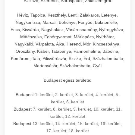
Szikszó, Szerencs, Sárospatak, Zalaszentgrót
Hévíz, Tapolca, Keszthely, Lenti, Zalakaros, Letenye,
Nagykanizsa, Marcali, Böhönye, Fonyód, Balatonlelle,
Encs, Kisvárda, Nagyhalász, Vásárosnamény, Nyíregyháza,
Mátészalka, Fehérgyarmat, Máriapócs, Nyírbátor,
Nagykálló, Várpalota, Ajka, Herend, Mór, Kincsesbánya,
Oroszlány, Kisbér, Tatabánya, Pannonhalma, Bábolna,
Komárom, Tata, Pilisvörösvár, Bicske, Érd, Százhalombatta,
Martonvásár, Százhalombatta, Gyál
Budapest egész területe:
Budapest
1. kerület
,
2. kerület
,
3. kerület
,
4. kerület
,
5.
kerület
,
6. kerület
Budapest
7. kerület
,
8. kerület
,
9. kerület
,
10. kerület
,
11.
kerület
,
12. kerület
Budapest
13. kerület
,
14. kerület
,
15. kerület
,
16. kerület
,
17. kerület
,
18. kerület