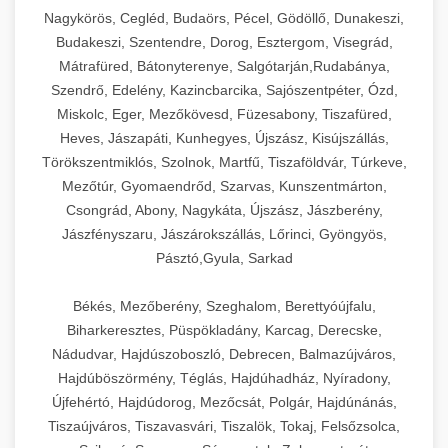
Ipari sajtreszelők és aprítógépek kereskedelmi
kereskedelmi hűtőegység
Nagykörös, Cegléd, Budaörs, Pécel, Gödöllő, Dunakeszi,
chef-iparikonyhagepek.hu
élelmiszer-előkészítéshez. Különböző reszelési
🍳 28. Nagykonyhai
Budakeszi, Szentendre, Dorog, Esztergom, Visegrád,
+
méretek különböző alkalmazásokhoz.
kereskedelmi mosogatógép
Berendezések
Mátrafüred, Bátonyterenye, Salgótarján,Rudabánya,
Szendrő, Edelény, Kazincbarcika, Sajószentpéter, Ózd,
chef-iparikonyhagepek.hu
Teljes körű nagykonyhai berendezések és
Miskolc, Eger, Mezőkövesd, Füzesabony, Tiszafüred,
professzionális vendéglátóipari kellékek.
Heves, Jászapáti, Kunhegyes, Újszász, Kisújszállás,
kereskedelmi sajtreszelő
Minden, ami szükséges éttermi és catering
Törökszentmiklós, Szolnok, Martfű, Tiszaföldvár, Túrkeve,
műveletekhez.
Mezőtúr, Gyomaendrőd, Szarvas, Kunszentmárton,
Csongrád, Abony, Nagykáta, Újszász, Jászberény,
chef-iparikonyhagepek.hu
Jászfényszaru, Jászárokszállás, Lőrinci, Gyöngyös,
Pásztó,Gyula, Sarkad
kereskedelmi konyhai megoldások
Békés, Mezőberény, Szeghalom, Berettyóújfalu,
Biharkeresztes, Püspökladány, Karcag, Derecske,
Nádudvar, Hajdúszoboszló, Debrecen, Balmazújváros,
Hajdúböszörmény, Téglás, Hajdúhadház, Nyíradony,
Újfehértó, Hajdúdorog, Mezőcsát, Polgár, Hajdúnánás,
Tiszaújváros, Tiszavasvári, Tiszalök, Tokaj, Felsőzsolca,