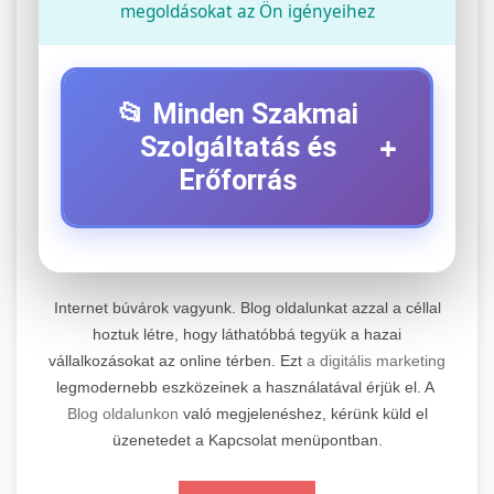
megoldásokat az Ön igényeihez
📂 Minden Szakmai
+
Szolgáltatás és
Erőforrás
⚡ 1. Legjobb Elektromos Roller
+
Szerviz
Internet búvárok vagyunk. Blog oldalunkat azzal a céllal
Professzionális elektromos roller javítási és
hoztuk létre, hogy láthatóbbá tegyük a hazai
vállalkozásokat az online térben. Ezt
a digitális marketing
karbantartási szolgáltatások. Szakértő
📊 2. Online Marketing
+
legmodernebb eszközeinek a használatával érjük el. A
technikusaink minőségi szervízt nyújtanak
Ügynökség
Blog oldalunkon
való megjelenéshez, kérünk küld el
minden jelentős márkához és modellhez.
üzenetedet a Kapcsolat menüpontban.
Átfogó online marketing szolgáltatások,
Szervizközpont Látogatása
beleértve a SEO-t, közösségi média kezelést és
+
🛴 3. Legjobb Elektromos Roller