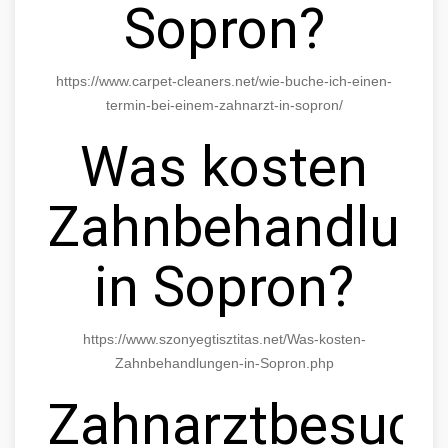
Sopron?
https://www.carpet-cleaners.net/wie-buche-ich-einen-
termin-bei-einem-zahnarzt-in-sopron/
Was kosten
Zahnbehandlun
in Sopron?
https://www.szonyegtisztitas.net/Was-kosten-
Zahnbehandlungen-in-Sopron.php
Zahnarztbesuc