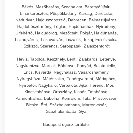
Békés, Mezőberény, Szeghalom, Berettyóújfalu,
Biharkeresztes, Püspökladány, Karcag, Derecske,
Nádudvar, Hajdúszoboszló, Debrecen, Balmazújváros,
Hajdúböszörmény, Téglás, Hajdúhadház, Nyíradony,
Újfehértó, Hajdúdorog, Mezőcsát, Polgár, Hajdúnánás,
Tiszaújváros, Tiszavasvári, Tiszalök, Tokaj, Felsőzsolca,
Szikszó, Szerencs, Sárospatak, Zalaszentgrót
Hévíz, Tapolca, Keszthely, Lenti, Zalakaros, Letenye,
Nagykanizsa, Marcali, Böhönye, Fonyód, Balatonlelle,
Encs, Kisvárda, Nagyhalász, Vásárosnamény,
Nyíregyháza, Mátészalka, Fehérgyarmat, Máriapócs,
Nyírbátor, Nagykálló, Várpalota, Ajka, Herend, Mór,
Kincsesbánya, Oroszlány, Kisbér, Tatabánya,
Pannonhalma, Bábolna, Komárom, Tata, Pilisvörösvár,
Bicske, Érd, Százhalombatta, Martonvásár,
Százhalombatta, Gyál
Budapest egész területe: