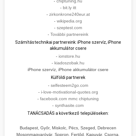
-
chiptuning.hu
-
bit.ly itt
-
zirkonkrone240eur.at
-
wikipedia.org
-
szeptest.com
-
További partnereink
Számítástechnikai partnereink: iPhone szervíz, iPhone
akkumulátor csere
-
ionstore.hu
-
kiadoszobak.hu
iPhone szervíz, iPhone akkumulátor csere
Külföldi partnerek
-
selfesteem2go.com
-
i-love-motivational-quotes.org
-
facebook.com mmc chiptuning
-
synthasite.com
TANÁCSADÁS a következő településeken:
Budapest, Győr, Miskolc, Pécs, Szeged, Debrecen
Mosonmagyaróvár, Sopron, Fertőd, Kapuvár, Csorna,