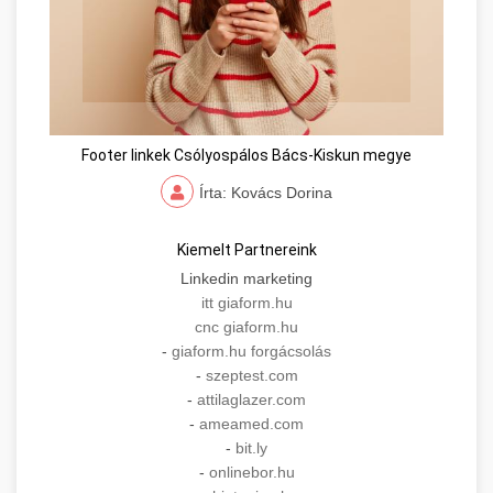
Footer linkek Csólyospálos Bács-Kiskun megye
Írta: Kovács Dorina
Kiemelt Partnereink
Linkedin marketing
itt giaform.hu
cnc giaform.hu
-
giaform.hu forgácsolás
-
szeptest.com
-
attilaglazer.com
-
ameamed.com
-
bit.ly
-
onlinebor.hu