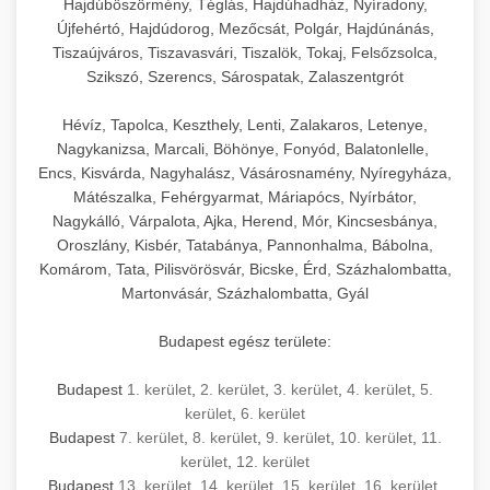
Hajdúböszörmény, Téglás, Hajdúhadház, Nyíradony,
Újfehértó, Hajdúdorog, Mezőcsát, Polgár, Hajdúnánás,
Tiszaújváros, Tiszavasvári, Tiszalök, Tokaj, Felsőzsolca,
Szikszó, Szerencs, Sárospatak, Zalaszentgrót
Hévíz, Tapolca, Keszthely, Lenti, Zalakaros, Letenye,
Nagykanizsa, Marcali, Böhönye, Fonyód, Balatonlelle,
Encs, Kisvárda, Nagyhalász, Vásárosnamény, Nyíregyháza,
Mátészalka, Fehérgyarmat, Máriapócs, Nyírbátor,
Nagykálló, Várpalota, Ajka, Herend, Mór, Kincsesbánya,
Oroszlány, Kisbér, Tatabánya, Pannonhalma, Bábolna,
Komárom, Tata, Pilisvörösvár, Bicske, Érd, Százhalombatta,
Martonvásár, Százhalombatta, Gyál
Budapest egész területe:
Budapest
1. kerület
,
2. kerület
,
3. kerület
,
4. kerület
,
5.
kerület
,
6. kerület
Budapest
7. kerület
,
8. kerület
,
9. kerület
,
10. kerület
,
11.
kerület
,
12. kerület
Budapest
13. kerület
,
14. kerület
,
15. kerület
,
16. kerület
,