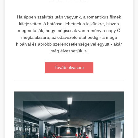
Ha éppen szakítás után vagyunk, a romantikus filmek
kifejezetten jó hatással lehetnek a lelkünkre, hiszen
megmutatják, hogy mégiscsak van remény a nagy Õ
megtalálására, az odavezetõ utat pedig - a maga
hibáival és apróbb szerencsétlenségeivel együtt - akár
még élvezhetjük is.
Továb olvasom