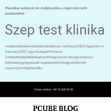
Plasztikai sebészet és mellplasztika a legmodernebb
eszközökkel:
Szep test klinika
mellplasztika
keresőoptimalizálás
seo tanfolyam
SEO Agencies in
Germany
SEO ügynökségek
Prémium
Linképítés
táplálékkiegészítő
magnézium biszglicinát
olasz
élelmiszer
gyógyászati segédeszközök
ügyvéd
dental
sopron
szemhéjplasztika
Hívjon minket: +36 70 629 06 90