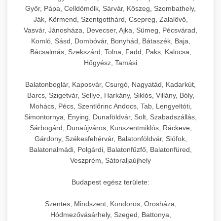
Győr, Pápa, Celldömölk, Sárvár, Kőszeg, Szombathely,
Ják, Körmend, Szentgotthárd, Csepreg, Zalalövő,
Vasvár, Jánosháza, Devecser, Ajka, Sümeg, Pécsvárad,
Komló, Sásd, Dombóvár, Bonyhád, Bátaszék, Baja,
Bácsalmás, Szekszárd, Tolna, Fadd, Paks, Kalocsa,
Hőgyész, Tamási
Balatonboglár, Kaposvár, Csurgó, Nagyatád, Kadarkút,
Barcs, Szigetvár, Sellye, Harkány, Siklós, Villány, Bóly,
Mohács, Pécs, Szentlőrinc Andocs, Tab, Lengyeltóti,
Simontornya, Enying, Dunaföldvár, Solt, Szabadszállás,
Sárbogárd, Dunaújváros, Kunszentmiklós, Ráckeve,
Gárdony, Székesfehérvár, Balatonföldvár, Siófok,
Balatonalmádi, Polgárdi, Balatonfűzfő, Balatonfüred,
Veszprém, Sátoraljaújhely
Budapest egész területe:
Szentes, Mindszent, Kondoros, Orosháza,
Hódmezővásárhely, Szeged, Battonya,