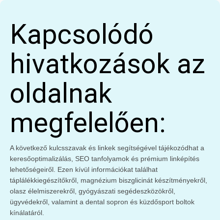
Kapcsolódó
hivatkozások az
oldalnak
megfelelően:
A következő kulcsszavak és linkek segítségével tájékozódhat a
keresőoptimalizálás, SEO tanfolyamok és prémium linképítés
lehetőségeiről. Ezen kívül információkat találhat
táplálékkiegészítőkről, magnézium biszglicinát készítményekről,
olasz élelmiszerekről, gyógyászati segédeszközökről,
ügyvédekről, valamint a dental sopron és küzdősport boltok
kínálatáról.