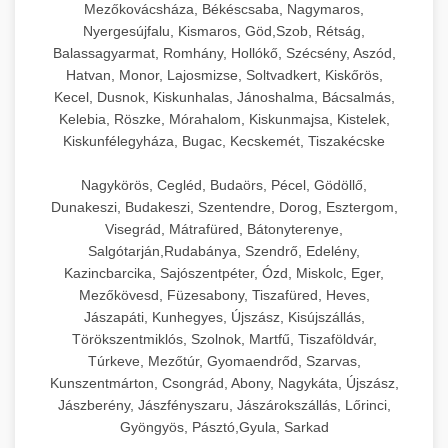
Mezőkovácsháza, Békéscsaba, Nagymaros,
Nyergesújfalu, Kismaros, Göd,Szob, Rétság,
Balassagyarmat, Romhány, Hollókő, Szécsény, Aszód,
Hatvan, Monor, Lajosmizse, Soltvadkert, Kiskőrös,
Kecel, Dusnok, Kiskunhalas, Jánoshalma, Bácsalmás,
Kelebia, Röszke, Mórahalom, Kiskunmajsa, Kistelek,
Kiskunfélegyháza, Bugac, Kecskemét, Tiszakécske
Nagykörös, Cegléd, Budaörs, Pécel, Gödöllő,
Dunakeszi, Budakeszi, Szentendre, Dorog, Esztergom,
Visegrád, Mátrafüred, Bátonyterenye,
Salgótarján,Rudabánya, Szendrő, Edelény,
Kazincbarcika, Sajószentpéter, Ózd, Miskolc, Eger,
Mezőkövesd, Füzesabony, Tiszafüred, Heves,
Jászapáti, Kunhegyes, Újszász, Kisújszállás,
Törökszentmiklós, Szolnok, Martfű, Tiszaföldvár,
Túrkeve, Mezőtúr, Gyomaendrőd, Szarvas,
Kunszentmárton, Csongrád, Abony, Nagykáta, Újszász,
Jászberény, Jászfényszaru, Jászárokszállás, Lőrinci,
Gyöngyös, Pásztó,Gyula, Sarkad