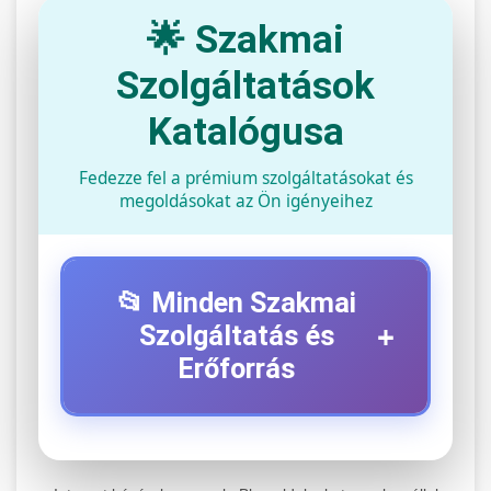
🌟 Szakmai
Szolgáltatások
Katalógusa
Fedezze fel a prémium szolgáltatásokat és
megoldásokat az Ön igényeihez
📂 Minden Szakmai
+
Szolgáltatás és
Erőforrás
⚡ 1. Legjobb Elektromos Roller
+
Szerviz