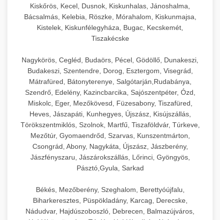
Kiskőrös, Kecel, Dusnok, Kiskunhalas, Jánoshalma,
Bácsalmás, Kelebia, Röszke, Mórahalom, Kiskunmajsa,
Kistelek, Kiskunfélegyháza, Bugac, Kecskemét,
Tiszakécske
Nagykörös, Cegléd, Budaörs, Pécel, Gödöllő, Dunakeszi,
Budakeszi, Szentendre, Dorog, Esztergom, Visegrád,
Mátrafüred, Bátonyterenye, Salgótarján,Rudabánya,
Szendrő, Edelény, Kazincbarcika, Sajószentpéter, Ózd,
Miskolc, Eger, Mezőkövesd, Füzesabony, Tiszafüred,
Heves, Jászapáti, Kunhegyes, Újszász, Kisújszállás,
Törökszentmiklós, Szolnok, Martfű, Tiszaföldvár, Túrkeve,
Mezőtúr, Gyomaendrőd, Szarvas, Kunszentmárton,
Csongrád, Abony, Nagykáta, Újszász, Jászberény,
Jászfényszaru, Jászárokszállás, Lőrinci, Gyöngyös,
Pásztó,Gyula, Sarkad
Békés, Mezőberény, Szeghalom, Berettyóújfalu,
Biharkeresztes, Püspökladány, Karcag, Derecske,
Nádudvar, Hajdúszoboszló, Debrecen, Balmazújváros,