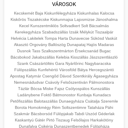
közgazdaságtanban és az üzleti életben.
VÁROSOK
minőségi backlink szolgáltatás
Ismerje meg a terméktípusokat és szolgáltatási
Információk az EU finanszírozási
Kecskemét
Baja
Kiskunfélegyháza
Kiskunhalas
Kalocsa
kategóriákat.
lehetőségeiről, pályázatokról és pénzügyi
Kiskőrös
Tiszakécske
Kiskunmajsa
Lajosmizse
Jánoshalma
+
🚀 7. SEO Ügynökség
támogatási programokról. Maradjon tájékozott
Kecel
Kunszentmiklós
Soltvadkert
Solt
Bácsalmás
en.wikipedia.org
gazdasági koncepciók
Kerekegyháza
Szabadszállás
Izsák
Mélykút
Tiszaalpár
a vállalkozások és projektek számára elérhető
Szakértő keresőmotor-optimalizálási
Helvécia
Lakitelek
Tompa
Harta
Dunavecse
Sükösd
Vaskút
forrásokról.
szolgáltatások webhelye láthatóságának és
+
💎 8. Mellplasztika
Akasztó
Orgovány
Ballószög
Dunapataj
Hajós
Madaras
organikus forgalmának javításához. Technikai
Dusnok
Tass
Szalkszentmárton
Érsekcsanád
Bugac
kozter.com - EU-s pénzek
SEO, tartalom optimalizálás és még sok más.
Bácsbokod
Professzionális mellnagyobbítási szolgáltatások
Jakabszállás
Kelebia
Kisszállás
Jászszentlászló
Szank
Császártöltés
Gara
Nyárlőrinc
Nagybaracska
tapasztalt sebészekkel. Tudjon meg többet az
EU pályázati programok
+
✨ 9. Hasplasztika
Fülöpszállás
Kunfehértó
Városföld
Bátya
Hercegszántó
onlinemarketing101.biz
eljárásokról, a gyógyulásról és a konzultációs
Apostag
Katymár
Csengőd
Dávod
Szentkirály
Ágasegyháza
lehetőségekről az esztétikai fejlesztéshez.
Szakértő hasplasztikai eljárások laposabb,
keresési optimalizálási szakértők
Nemesnádudvar
Csávoly
Felsőszentiván
Pálmonostora
feszesebb has eléréséhez. Konzultáció
Tázlár
Bócsa
Miske
Fajsz
Csólyospálos
Kunszállás
+
👁️ 10. Szemhéjplasztika
szeptest.com
kozmetikai mellsebészet
Ladánybene
Foktő
Bátmonostor
Kunbaja
Kunadacs
minősített plasztikai sebészekkel és átfogó
Petőfiszállás
Balotaszállás
Dunaegyháza
Csátalja
Szeremle
utókezeléssel.
Professzionális blefaroplasztikai eljárások
Borota
Homokmégy
Rém
Soltszentimre
Tataháza
Páhi
megjelenése frissítéséhez. Felső és alsó
Szakmár
Bácsborsód
Fülöpjakab
Tabdi
Uszód
Géderlak
📈 11. Paciensek Számának
+
szeptest.com
has kontúrozó műtét
szemhéjműtét tapasztalt kozmetikai
Kaskantyú
Gátér
Pirtó
Tiszaug
Felsőlajos
Harkakötöny
150%-os Növelése
Dunafalva
Csikéria
sebészekkel.
Dunaszentbenedek
Fülöpháza