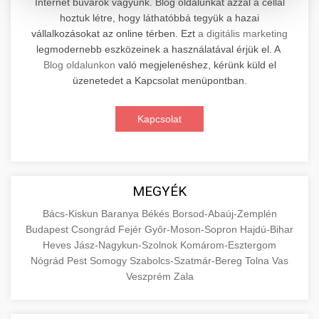
Internet búvárok vagyunk. Blog oldalunkat azzal a céllal
hoztuk létre, hogy láthatóbbá tegyük a hazai
Professzionális elektromos roller javítási és
vállalkozásokat az online térben. Ezt
a digitális marketing
karbantartási szolgáltatások. Szakértő
📊 2. Online Marketing
legmodernebb eszközeinek a használatával érjük el. A
+
technikusaink minőségi szervízt nyújtanak
Ügynökség
Blog oldalunkon
való megjelenéshez, kérünk küld el
minden jelentős márkához és modellhez.
üzenetedet a Kapcsolat menüpontban.
Átfogó online marketing szolgáltatások,
Szervizközpont Látogatása
beleértve a SEO-t, közösségi média kezelést és
+
Kapcsolat
🛴 3. Legjobb Elektromos Roller
digitális hirdetéseket. Növekedés elérése
roller javítószerviz
adatvezérelt stratégiákkal.
Találja meg a piacon elérhető legjobb
elektromos rollereket. Hasonlítsa össze a
+
🔗 4. Prémium Linképítés
aimarketingugynokseg.hu
MEGYÉK
legjobb modelleket, funkciókat és árakat
megalapozott vásárlási döntéshez.
Magas minőségű backlink beszerzési
digitális ügynökségi szolgáltatások
Bács-Kiskun
Baranya
Békés
Borsod-Abaúj-Zemplén
Budapest
Csongrád
Fejér
Győr-Moson-Sopron
Hajdú-Bihar
szolgáltatások webhelye autoritásának és
📦 5. Termékek és
+
Legjobb Modellek Megtekintése
Heves
Jász-Nagykun-Szolnok
Komárom-Esztergom
keresőmotoros rangsorolásának növeléséhez.
Szolgáltatások
Nógrád
Pest
Somogy
Szabolcs-Szatmár-Bereg
Tolna
Vas
Csak fehér kalapú technikák.
e-roller értékelések
Veszprém
Zala
Oktatási forrás, amely magyarázza az áruk és
aimarketingugynokseg.hu
szolgáltatások alapvető fogalmait a
+
💶 6. EU-s Pénzek