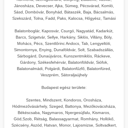
hőmérséklet-szabályozással.
Professzionális hűtőegységek és hűtőkamrák
Jánosháza, Devecser, Ajka, Sümeg, Pécsvárad, Komló,
kereskedelmi konyhák számára.
Sásd, Dombóvár, Bonyhád, Bátaszék, Baja, Bácsalmás,
+
💧 26. Ipari Mosogatógép
chef-iparikonyhagepek.hu
Energiahatékony hűtési megoldások nagy
Szekszárd, Tolna, Fadd, Paks, Kalocsa, Hőgyész, Tamási
kapacitással.
Kereskedelmi mosogatóberendezések nagy
kereskedelmi sütősütő
Balatonboglár, Kaposvár, Csurgó, Nagyatád, Kadarkút,
forgalmú éttermi műveletekhez. Gyors tisztítási
+
🧀 27. Ipari Sajtreszelő Gép
Barcs, Szigetvár, Sellye, Harkány, Siklós, Villány, Bóly,
chef-iparikonyhagepek.hu
ciklusok fertőtlenítési képességekkel.
Mohács, Pécs, Szentlőrinc Andocs, Tab, Lengyeltóti,
Ipari sajtreszelők és aprítógépek kereskedelmi
kereskedelmi hűtőegység
Simontornya, Enying, Dunaföldvár, Solt, Szabadszállás,
chef-iparikonyhagepek.hu
Sárbogárd, Dunaújváros, Kunszentmiklós, Ráckeve,
élelmiszer-előkészítéshez. Különböző reszelési
🍳 28. Nagykonyhai
+
Gárdony, Székesfehérvár, Balatonföldvár, Siófok,
méretek különböző alkalmazásokhoz.
kereskedelmi mosogatógép
Berendezések
Balatonalmádi, Polgárdi, Balatonfűzfő, Balatonfüred,
Veszprém, Sátoraljaújhely
chef-iparikonyhagepek.hu
Teljes körű nagykonyhai berendezések és
professzionális vendéglátóipari kellékek.
Budapest egész területe:
kereskedelmi sajtreszelő
Minden, ami szükséges éttermi és catering
Szentes, Mindszent, Kondoros, Orosháza,
műveletekhez.
Hódmezővásárhely, Szeged, Battonya, Mezőkovácsháza,
Békéscsaba, Nagymaros, Nyergesújfalu, Kismaros,
chef-iparikonyhagepek.hu
Göd,Szob, Rétság, Balassagyarmat, Romhány, Hollókő,
Szécsény, Aszód, Hatvan, Monor, Lajosmizse, Soltvadkert,
kereskedelmi konyhai megoldások