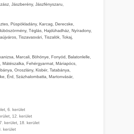
zász, Jászberény, Jászfényszaru,
sztes, Püspökladány, Karcag, Derecske,
dúböszörmény, Téglás, Hajdúhadház, Nyíradony,
újváros, Tiszavasvári, Tiszalök, Tokaj,
kanizsa, Marcali, Böhönye, Fonyód, Balatonlelle,
, Mátészalka, Fehérgyarmat, Máriapócs,
sbánya, Oroszlány, Kisbér, Tatabánya,
ke, Érd, Százhalombatta, Martonvásár,
let
,
6. kerület
erület
,
12. kerület
7. kerület
,
18. kerület
. kerület