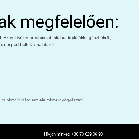
ak megfelelően:
Ezen kívül információkat találhat táplálékkiegészítőkről,
zdősport boltok kínálatáról.
m biszglicinát
olasz élelmiszer
gyógyászati
Hívjon minket: +36 70 629 06 90