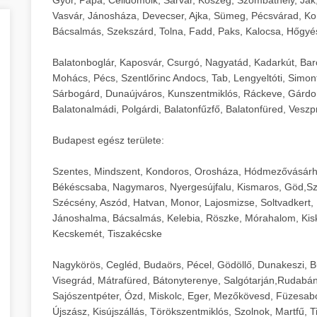
Vasvár, Jánosháza, Devecser, Ajka, Sümeg, Pécsvárad, Ko
Bácsalmás, Szekszárd, Tolna, Fadd, Paks, Kalocsa, Hőgyé
Balatonboglár, Kaposvár, Csurgó, Nagyatád, Kadarkút, Barcs,
Mohács, Pécs, Szentlőrinc Andocs, Tab, Lengyeltóti, Simont
Sárbogárd, Dunaújváros, Kunszentmiklós, Ráckeve, Gárdony
Balatonalmádi, Polgárdi, Balatonfűzfő, Balatonfüred, Veszp
Budapest egész területe:
Szentes, Mindszent, Kondoros, Orosháza, Hódmezővásárh
Békéscsaba, Nagymaros, Nyergesújfalu, Kismaros, Göd,Sz
Szécsény, Aszód, Hatvan, Monor, Lajosmizse, Soltvadkert, 
Jánoshalma, Bácsalmás, Kelebia, Röszke, Mórahalom, Kisk
Kecskemét, Tiszakécske
Nagykörös, Cegléd, Budaörs, Pécel, Gödöllő, Dunakeszi, 
Visegrád, Mátrafüred, Bátonyterenye, Salgótarján,Rudabán
Sajószentpéter, Ózd, Miskolc, Eger, Mezőkövesd, Füzesabo
Újszász, Kisújszállás, Törökszentmiklós, Szolnok, Martfű,