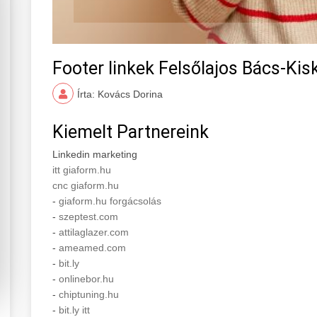
Footer linkek Felsőlajos Bács-Ki
Írta: Kovács Dorina
Kiemelt Partnereink
Linkedin marketing
itt giaform.hu
cnc giaform.hu
-
giaform.hu forgácsolás
-
szeptest.com
-
attilaglazer.com
-
ameamed.com
-
bit.ly
-
onlinebor.hu
-
chiptuning.hu
-
bit.ly itt