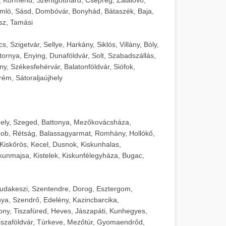
mló, Sásd, Dombóvár, Bonyhád, Bátaszék, Baja,
sz, Tamási
 Szigetvár, Sellye, Harkány, Siklós, Villány, Bóly,
ornya, Enying, Dunaföldvár, Solt, Szabadszállás,
, Székesfehérvár, Balatonföldvár, Siófok,
rém, Sátoraljaújhely
ely, Szeged, Battonya, Mezőkovácsháza,
ob, Rétság, Balassagyarmat, Romhány, Hollókő,
Kiskőrös, Kecel, Dusnok, Kiskunhalas,
unmajsa, Kistelek, Kiskunfélegyháza, Bugac,
Budakeszi, Szentendre, Dorog, Esztergom,
ya, Szendrő, Edelény, Kazincbarcika,
ny, Tiszafüred, Heves, Jászapáti, Kunhegyes,
 Tiszaföldvár, Túrkeve, Mezőtúr, Gyomaendrőd,