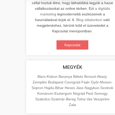
céllal hoztuk létre, hogy láthatóbbá tegyük a hazai
Professzionális elektromos roller
vállalkozásokat az online térben. Ezt
a digitális
javítási és karbantartási szolgáltatások.
📊 2. Online Marketing
marketing
legmodernebb eszközeinek a
+
Szakértő technikusaink minőségi
Ügynökség
használatával érjük el. A
Blog oldalunkon
való
szervízt nyújtanak minden jelentős
megjelenéshez, kérünk küld el üzenetedet a
márkához és modellhez.
Átfogó online marketing
Kapcsolat menüpontban.
szolgáltatások, beleértve a SEO-t,
🛴 3. Legjobb
+
Szervizközpont Látogatása
közösségi média kezelést és digitális
Kapcsolat
Elektromos Roller
hirdetéseket. Növekedés elérése
roller javítószerviz
adatvezérelt stratégiákkal.
Találja meg a piacon elérhető legjobb
elektromos rollereket. Hasonlítsa össze
MEGYÉK
🔗 4. Prémium
+
aimarketingugynokseg.hu
a legjobb modelleket, funkciókat és
Linképítés
Bács-Kiskun
Baranya
Békés
Borsod-Abaúj-
árakat megalapozott vásárlási
digitális ügynökségi szolgáltatások
Zemplén
Budapest
Csongrád
Fejér
Győr-Moson-
döntéshez.
Magas minőségű backlink beszerzési
Sopron
Hajdú-Bihar
Heves
Jász-Nagykun-Szolnok
szolgáltatások webhelye autoritásának
Komárom-Esztergom
Nógrád
Pest
Somogy
📦 5. Termékek és
+
Legjobb Modellek
és keresőmotoros rangsorolásának
Szabolcs-Szatmár-Bereg
Tolna
Vas
Veszprém
Szolgáltatások
Megtekintése
növeléséhez. Csak fehér kalapú
Zala
e-roller értékelések
technikák.
Oktatási forrás, amely magyarázza az