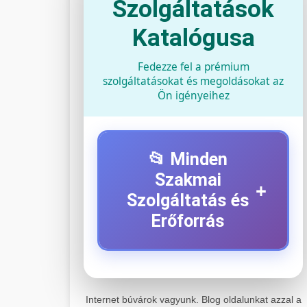
Szolgáltatások
Katalógusa
Fedezze fel a prémium
szolgáltatásokat és megoldásokat az
Ön igényeihez
📂 Minden
Szakmai
+
Szolgáltatás és
Erőforrás
⚡ 1. Legjobb Elektromos
+
Roller Szerviz
Internet búvárok vagyunk. Blog oldalunkat azzal a