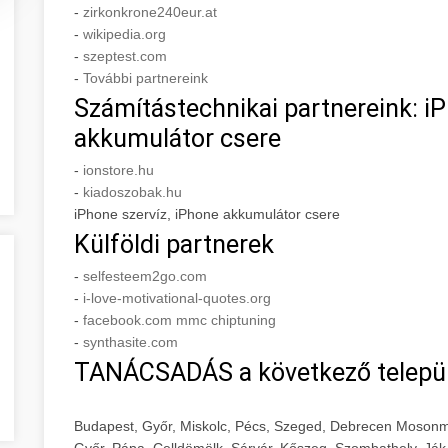
-
zirkonkrone240eur.at
-
wikipedia.org
-
szeptest.com
-
További partnereink
Számítástechnikai partnereink: iP
akkumulátor csere
-
ionstore.hu
-
kiadoszobak.hu
iPhone szervíz, iPhone akkumulátor csere
Külföldi partnerek
-
selfesteem2go.com
-
i-love-motivational-quotes.org
-
facebook.com mmc chiptuning
-
synthasite.com
TANÁCSADÁS a következő telepü
Budapest, Győr, Miskolc, Pécs, Szeged, Debrecen Mosonm
Győr, Pápa, Celldömölk, Sárvár, Kőszeg, Szombathely, Ják