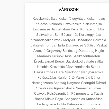
áruk és szolgáltatások alapvető
+
💶 6. EU-s Pénzek
aimarketingugynokseg.hu
VÁROSOK
fogalmait a közgazdaságtanban és az
üzleti életben. Ismerje meg a
Információk az EU finanszírozási
minőségi backlink szolgáltatás
Kecskemét
Baja
Kiskunfélegyháza
Kiskunhalas
terméktípusokat és szolgáltatási
lehetőségeiről, pályázatokról és
Kalocsa
Kiskőrös
Tiszakécske
Kiskunmajsa
+
🚀 7. SEO Ügynökség
kategóriákat.
Lajosmizse
pénzügyi támogatási programokról.
Jánoshalma
Kecel
Kunszentmiklós
Soltvadkert
Solt
Bácsalmás
Kerekegyháza
Maradjon tájékozott a vállalkozások és
Szakértő keresőmotor-optimalizálási
Szabadszállás
Izsák
Mélykút
Tiszaalpár
Helvécia
en.wikipedia.org
projektek számára elérhető
szolgáltatások webhelye
+
Lakitelek
Tompa
Harta
Dunavecse
Sükösd
Vaskút
💎 8. Mellplasztika
forrásokról.
láthatóságának és organikus
gazdasági koncepciók
Akasztó
Orgovány
Ballószög
Dunapataj
Hajós
forgalmának javításához. Technikai
Madaras
Dusnok
Tass
Szalkszentmárton
Professzionális mellnagyobbítási
kozter.com - EU-s pénzek
Érsekcsanád
Bugac
Bácsbokod
Jakabszállás
SEO, tartalom optimalizálás és még sok
szolgáltatások tapasztalt sebészekkel.
+
✨ 9. Hasplasztika
Kelebia
Kisszállás
Jászszentlászló
Szank
más.
Tudjon meg többet az eljárásokról, a
EU pályázati programok
Császártöltés
Gara
Nyárlőrinc
Nagybaracska
gyógyulásról és a konzultációs
Szakértő hasplasztikai eljárások
Fülöpszállás
Kunfehértó
Városföld
Bátya
onlinemarketing101.biz
lehetőségekről az esztétikai
Hercegszántó
laposabb, feszesebb has eléréséhez.
Apostag
Katymár
Csengőd
Dávod
+
👁️ 10. Szemhéjplasztika
Szentkirály
Ágasegyháza
fejlesztéshez.
Nemesnádudvar
Konzultáció minősített plasztikai
keresési optimalizálási szakértők
Csávoly
Felsőszentiván
Pálmonostora
Tázlár
sebészekkel és átfogó utókezeléssel.
Professzionális blefaroplasztikai
Bócsa
Miske
Fajsz
Csólyospálos
Kunszállás
szeptest.com
eljárások megjelenése frissítéséhez.
Ladánybene
Foktő
Bátmonostor
Kunbaja
📈 11. Paciensek
szeptest.com