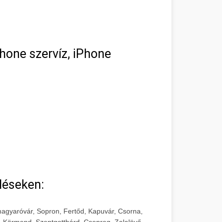
hone szervíz, iPhone
léseken:
agyaróvár, Sopron, Fertőd, Kapuvár, Csorna,
, Körmend, Szentgotthárd, Csepreg, Zalalövő,