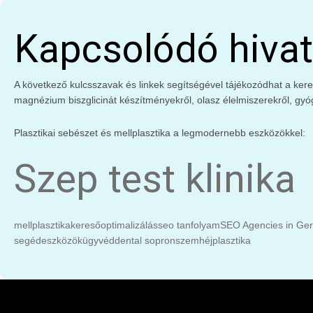
Kapcsolódó hivat
A következő kulcsszavak és linkek segítségével tájékozódhat a keres
magnézium biszglicinát készítményekről, olasz élelmiszerekről, gyó
Plasztikai sebészet és mellplasztika a legmodernebb eszközökkel:
Szep test klinika
mellplasztika
keresőoptimalizálás
seo tanfolyam
SEO Agencies in Ge
segédeszközök
ügyvéd
dental sopron
szemhéjplasztika