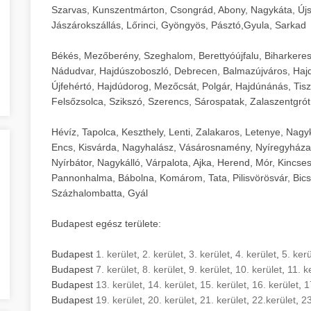
Szarvas, Kunszentmárton, Csongrád, Abony, Nagykáta, Újs
Jászárokszállás, Lőrinci, Gyöngyös, Pásztó,Gyula, Sarkad
Békés, Mezőberény, Szeghalom, Berettyóújfalu, Biharkere
Nádudvar, Hajdúszoboszló, Debrecen, Balmazújváros, Haj
Újfehértó, Hajdúdorog, Mezőcsát, Polgár, Hajdúnánás, Tisza
Felsőzsolca, Szikszó, Szerencs, Sárospatak, Zalaszentgrót
Hévíz, Tapolca, Keszthely, Lenti, Zalakaros, Letenye, Nagy
Encs, Kisvárda, Nagyhalász, Vásárosnamény, Nyíregyháza
Nyírbátor, Nagykálló, Várpalota, Ajka, Herend, Mór, Kincse
Pannonhalma, Bábolna, Komárom, Tata, Pilisvörösvár, Bics
Százhalombatta, Gyál
Budapest egész területe:
Budapest
1. kerület
,
2. kerület
,
3. kerület
,
4. kerület
,
5. kerü
Budapest
7. kerület
,
8. kerület
,
9. kerület
,
10. kerület
,
11. k
Budapest
13. kerület
,
14. kerület
,
15. kerület
,
16. kerület
,
1
Budapest
19. kerület
,
20. kerület
,
21. kerület
,
22.kerület
,
23