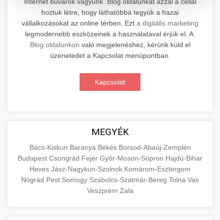
Internet búvárok vagyunk. Blog oldalunkat azzal a céllal
hoztuk létre, hogy láthatóbbá tegyük a hazai
Professzionális elektromos roller javítási és
vállalkozásokat az online térben. Ezt
a digitális marketing
karbantartási szolgáltatások. Szakértő
📊 2. Online Marketing
legmodernebb eszközeinek a használatával érjük el. A
+
technikusaink minőségi szervízt nyújtanak
Ügynökség
Blog oldalunkon
való megjelenéshez, kérünk küld el
minden jelentős márkához és modellhez.
üzenetedet a Kapcsolat menüpontban.
Átfogó online marketing szolgáltatások,
Szervizközpont Látogatása
beleértve a SEO-t, közösségi média kezelést és
+
Kapcsolat
🛴 3. Legjobb Elektromos Roller
digitális hirdetéseket. Növekedés elérése
roller javítószerviz
adatvezérelt stratégiákkal.
Találja meg a piacon elérhető legjobb
elektromos rollereket. Hasonlítsa össze a
+
🔗 4. Prémium Linképítés
aimarketingugynokseg.hu
MEGYÉK
legjobb modelleket, funkciókat és árakat
megalapozott vásárlási döntéshez.
Magas minőségű backlink beszerzési
digitális ügynökségi szolgáltatások
Bács-Kiskun
Baranya
Békés
Borsod-Abaúj-Zemplén
Budapest
Csongrád
Fejér
Győr-Moson-Sopron
Hajdú-Bihar
szolgáltatások webhelye autoritásának és
📦 5. Termékek és
+
Legjobb Modellek Megtekintése
Heves
Jász-Nagykun-Szolnok
Komárom-Esztergom
keresőmotoros rangsorolásának növeléséhez.
Szolgáltatások
Nógrád
Pest
Somogy
Szabolcs-Szatmár-Bereg
Tolna
Vas
Csak fehér kalapú technikák.
e-roller értékelések
Veszprém
Zala
Oktatási forrás, amely magyarázza az áruk és
aimarketingugynokseg.hu
szolgáltatások alapvető fogalmait a
+
💶 6. EU-s Pénzek