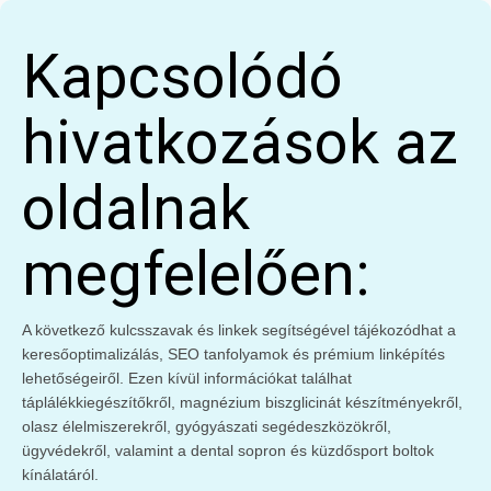
Kapcsolódó
hivatkozások az
oldalnak
megfelelően:
A következő kulcsszavak és linkek segítségével tájékozódhat a
keresőoptimalizálás, SEO tanfolyamok és prémium linképítés
lehetőségeiről. Ezen kívül információkat találhat
táplálékkiegészítőkről, magnézium biszglicinát készítményekről,
olasz élelmiszerekről, gyógyászati segédeszközökről,
ügyvédekről, valamint a dental sopron és küzdősport boltok
kínálatáról.