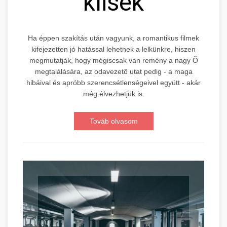
klisék
Ha éppen szakítás után vagyunk, a romantikus filmek
kifejezetten jó hatással lehetnek a lelkünkre, hiszen
megmutatják, hogy mégiscsak van remény a nagy Õ
megtalálására, az odavezetõ utat pedig - a maga
hibáival és apróbb szerencsétlenségeivel együtt - akár
még élvezhetjük is.
Továb olvasom