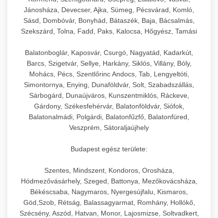
hőmérséklet-szabályozással.
Professzionális hűtőegységek és hűtőkamrák
Jánosháza, Devecser, Ajka, Sümeg, Pécsvárad, Komló,
kereskedelmi konyhák számára.
Sásd, Dombóvár, Bonyhád, Bátaszék, Baja, Bácsalmás,
+
💧 26. Ipari Mosogatógép
chef-iparikonyhagepek.hu
Energiahatékony hűtési megoldások nagy
Szekszárd, Tolna, Fadd, Paks, Kalocsa, Hőgyész, Tamási
kapacitással.
Kereskedelmi mosogatóberendezések nagy
kereskedelmi sütősütő
Balatonboglár, Kaposvár, Csurgó, Nagyatád, Kadarkút,
forgalmú éttermi műveletekhez. Gyors tisztítási
+
🧀 27. Ipari Sajtreszelő Gép
Barcs, Szigetvár, Sellye, Harkány, Siklós, Villány, Bóly,
chef-iparikonyhagepek.hu
ciklusok fertőtlenítési képességekkel.
Mohács, Pécs, Szentlőrinc Andocs, Tab, Lengyeltóti,
Ipari sajtreszelők és aprítógépek kereskedelmi
kereskedelmi hűtőegység
Simontornya, Enying, Dunaföldvár, Solt, Szabadszállás,
chef-iparikonyhagepek.hu
Sárbogárd, Dunaújváros, Kunszentmiklós, Ráckeve,
élelmiszer-előkészítéshez. Különböző reszelési
🍳 28. Nagykonyhai
+
Gárdony, Székesfehérvár, Balatonföldvár, Siófok,
méretek különböző alkalmazásokhoz.
kereskedelmi mosogatógép
Berendezések
Balatonalmádi, Polgárdi, Balatonfűzfő, Balatonfüred,
Veszprém, Sátoraljaújhely
chef-iparikonyhagepek.hu
Teljes körű nagykonyhai berendezések és
professzionális vendéglátóipari kellékek.
Budapest egész területe:
kereskedelmi sajtreszelő
Minden, ami szükséges éttermi és catering
Szentes, Mindszent, Kondoros, Orosháza,
műveletekhez.
Hódmezővásárhely, Szeged, Battonya, Mezőkovácsháza,
Békéscsaba, Nagymaros, Nyergesújfalu, Kismaros,
chef-iparikonyhagepek.hu
Göd,Szob, Rétság, Balassagyarmat, Romhány, Hollókő,
Szécsény, Aszód, Hatvan, Monor, Lajosmizse, Soltvadkert,
kereskedelmi konyhai megoldások