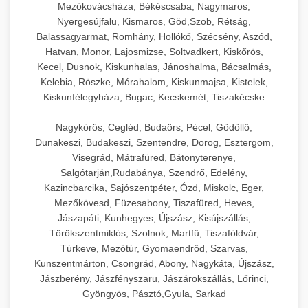
Mezőkovácsháza, Békéscsaba, Nagymaros,
Nyergesújfalu, Kismaros, Göd,Szob, Rétság,
Balassagyarmat, Romhány, Hollókő, Szécsény, Aszód,
Hatvan, Monor, Lajosmizse, Soltvadkert, Kiskőrös,
Kecel, Dusnok, Kiskunhalas, Jánoshalma, Bácsalmás,
Kelebia, Röszke, Mórahalom, Kiskunmajsa, Kistelek,
Kiskunfélegyháza, Bugac, Kecskemét, Tiszakécske
Nagykörös, Cegléd, Budaörs, Pécel, Gödöllő,
Dunakeszi, Budakeszi, Szentendre, Dorog, Esztergom,
Visegrád, Mátrafüred, Bátonyterenye,
Salgótarján,Rudabánya, Szendrő, Edelény,
Kazincbarcika, Sajószentpéter, Ózd, Miskolc, Eger,
Mezőkövesd, Füzesabony, Tiszafüred, Heves,
Jászapáti, Kunhegyes, Újszász, Kisújszállás,
Törökszentmiklós, Szolnok, Martfű, Tiszaföldvár,
Túrkeve, Mezőtúr, Gyomaendrőd, Szarvas,
Kunszentmárton, Csongrád, Abony, Nagykáta, Újszász,
Jászberény, Jászfényszaru, Jászárokszállás, Lőrinci,
Gyöngyös, Pásztó,Gyula, Sarkad