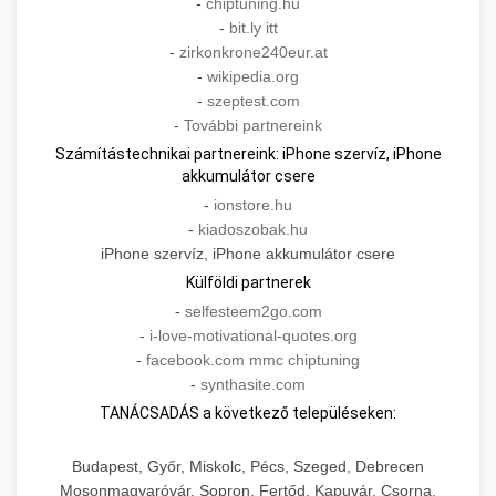
-
chiptuning.hu
-
bit.ly itt
-
zirkonkrone240eur.at
-
wikipedia.org
-
szeptest.com
-
További partnereink
Számítástechnikai partnereink: iPhone szervíz, iPhone
akkumulátor csere
-
ionstore.hu
-
kiadoszobak.hu
iPhone szervíz, iPhone akkumulátor csere
Külföldi partnerek
-
selfesteem2go.com
-
i-love-motivational-quotes.org
-
facebook.com mmc chiptuning
-
synthasite.com
TANÁCSADÁS a következő településeken:
Budapest, Győr, Miskolc, Pécs, Szeged, Debrecen
Mosonmagyaróvár, Sopron, Fertőd, Kapuvár, Csorna,