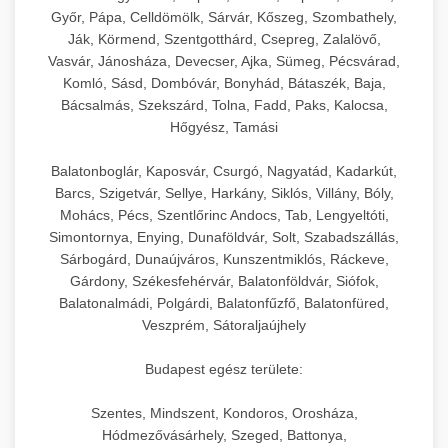
Győr, Pápa, Celldömölk, Sárvár, Kőszeg, Szombathely,
Ják, Körmend, Szentgotthárd, Csepreg, Zalalövő,
Vasvár, Jánosháza, Devecser, Ajka, Sümeg, Pécsvárad,
Komló, Sásd, Dombóvár, Bonyhád, Bátaszék, Baja,
Bácsalmás, Szekszárd, Tolna, Fadd, Paks, Kalocsa,
Hőgyész, Tamási
Balatonboglár, Kaposvár, Csurgó, Nagyatád, Kadarkút,
Barcs, Szigetvár, Sellye, Harkány, Siklós, Villány, Bóly,
Mohács, Pécs, Szentlőrinc Andocs, Tab, Lengyeltóti,
Simontornya, Enying, Dunaföldvár, Solt, Szabadszállás,
Sárbogárd, Dunaújváros, Kunszentmiklós, Ráckeve,
Gárdony, Székesfehérvár, Balatonföldvár, Siófok,
Balatonalmádi, Polgárdi, Balatonfűzfő, Balatonfüred,
Veszprém, Sátoraljaújhely
Budapest egész területe:
Szentes, Mindszent, Kondoros, Orosháza,
Hódmezővásárhely, Szeged, Battonya,