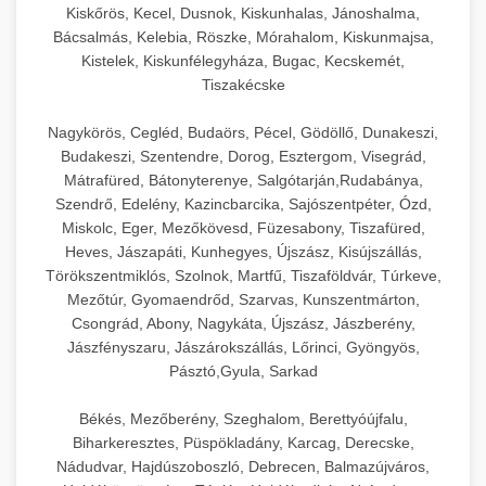
Kiskőrös, Kecel, Dusnok, Kiskunhalas, Jánoshalma,
Bácsalmás, Kelebia, Röszke, Mórahalom, Kiskunmajsa,
Kistelek, Kiskunfélegyháza, Bugac, Kecskemét,
Tiszakécske
Nagykörös, Cegléd, Budaörs, Pécel, Gödöllő, Dunakeszi,
Budakeszi, Szentendre, Dorog, Esztergom, Visegrád,
Mátrafüred, Bátonyterenye, Salgótarján,Rudabánya,
Szendrő, Edelény, Kazincbarcika, Sajószentpéter, Ózd,
Miskolc, Eger, Mezőkövesd, Füzesabony, Tiszafüred,
Heves, Jászapáti, Kunhegyes, Újszász, Kisújszállás,
Törökszentmiklós, Szolnok, Martfű, Tiszaföldvár, Túrkeve,
Mezőtúr, Gyomaendrőd, Szarvas, Kunszentmárton,
Csongrád, Abony, Nagykáta, Újszász, Jászberény,
Jászfényszaru, Jászárokszállás, Lőrinci, Gyöngyös,
Pásztó,Gyula, Sarkad
Békés, Mezőberény, Szeghalom, Berettyóújfalu,
Biharkeresztes, Püspökladány, Karcag, Derecske,
Nádudvar, Hajdúszoboszló, Debrecen, Balmazújváros,