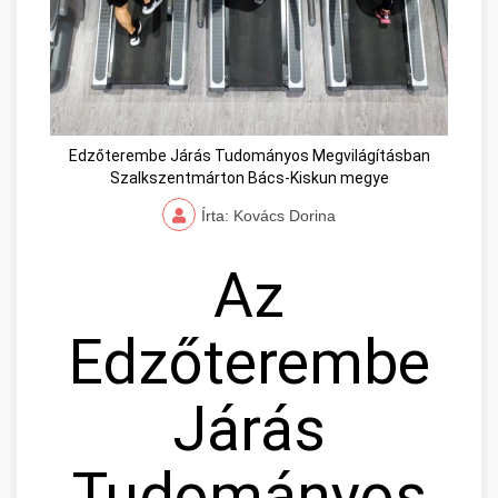
Edzőterembe Járás Tudományos Megvilágításban
Szalkszentmárton Bács-Kiskun megye
Írta: Kovács Dorina
Az
Edzőterembe
Járás
Tudományos