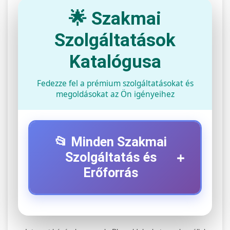
🌟 Szakmai
Szolgáltatások
Katalógusa
Fedezze fel a prémium szolgáltatásokat és
megoldásokat az Ön igényeihez
📂 Minden Szakmai
+
Szolgáltatás és
Erőforrás
⚡ 1. Legjobb Elektromos Roller
+
Szerviz