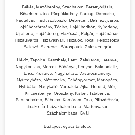
Békés, Mezőberény, Szeghalom, Berettyóújfalu,
Biharkeresztes, Püspökladány, Karcag, Derecske,
Nádudvar, Hajdúszoboszló, Debrecen, Balmazújváros,
Hajdúböszörmény, Téglás, Hajdúhadház, Nyíradony,
Újfehértó, Hajdúdorog, Mezőcsát, Polgár, Hajdúnánás,
Tiszaújváros, Tiszavasvári, Tiszalök, Tokaj, Felsőzsolca,
Szikszó, Szerencs, Sárospatak, Zalaszentgrót
Hévíz, Tapolca, Keszthely, Lenti, Zalakaros, Letenye,
Nagykanizsa, Marcali, Böhönye, Fonyód, Balatonlelle,
Encs, Kisvárda, Nagyhalász, Vásárosnamény,
Nyíregyháza, Mátészalka, Fehérgyarmat, Máriapócs,
Nyírbátor, Nagykálló, Várpalota, Ajka, Herend, Mór,
Kincsesbánya, Oroszlány, Kisbér, Tatabánya,
Pannonhalma, Bábolna, Komárom, Tata, Pilisvörösvár,
Bicske, Érd, Százhalombatta, Martonvásár,
Százhalombatta, Gyál
Budapest egész területe: