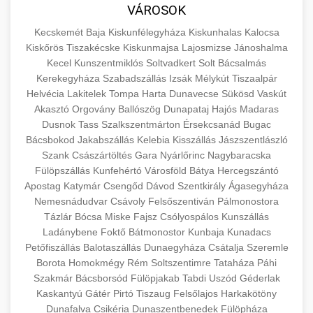
közgazdaságtanban és az üzleti életben.
VÁROSOK
minőségi backlink szolgáltatás
Ismerje meg a terméktípusokat és szolgáltatási
Információk az EU finanszírozási
Kecskemét
Baja
Kiskunfélegyháza
Kiskunhalas
Kalocsa
kategóriákat.
lehetőségeiről, pályázatokról és pénzügyi
Kiskőrös
Tiszakécske
Kiskunmajsa
Lajosmizse
Jánoshalma
+
🚀 7. SEO Ügynökség
támogatási programokról. Maradjon tájékozott
Kecel
Kunszentmiklós
Soltvadkert
Solt
Bácsalmás
en.wikipedia.org
gazdasági koncepciók
Kerekegyháza
Szabadszállás
Izsák
Mélykút
Tiszaalpár
a vállalkozások és projektek számára elérhető
Szakértő keresőmotor-optimalizálási
Helvécia
Lakitelek
Tompa
Harta
Dunavecse
Sükösd
Vaskút
forrásokról.
szolgáltatások webhelye láthatóságának és
+
💎 8. Mellplasztika
Akasztó
Orgovány
Ballószög
Dunapataj
Hajós
Madaras
organikus forgalmának javításához. Technikai
Dusnok
Tass
Szalkszentmárton
Érsekcsanád
Bugac
kozter.com - EU-s pénzek
SEO, tartalom optimalizálás és még sok más.
Bácsbokod
Professzionális mellnagyobbítási szolgáltatások
Jakabszállás
Kelebia
Kisszállás
Jászszentlászló
Szank
Császártöltés
Gara
Nyárlőrinc
Nagybaracska
tapasztalt sebészekkel. Tudjon meg többet az
EU pályázati programok
+
✨ 9. Hasplasztika
Fülöpszállás
Kunfehértó
Városföld
Bátya
Hercegszántó
onlinemarketing101.biz
eljárásokról, a gyógyulásról és a konzultációs
Apostag
Katymár
Csengőd
Dávod
Szentkirály
Ágasegyháza
lehetőségekről az esztétikai fejlesztéshez.
Szakértő hasplasztikai eljárások laposabb,
keresési optimalizálási szakértők
Nemesnádudvar
Csávoly
Felsőszentiván
Pálmonostora
feszesebb has eléréséhez. Konzultáció
Tázlár
Bócsa
Miske
Fajsz
Csólyospálos
Kunszállás
+
👁️ 10. Szemhéjplasztika
szeptest.com
kozmetikai mellsebészet
Ladánybene
Foktő
Bátmonostor
Kunbaja
Kunadacs
minősített plasztikai sebészekkel és átfogó
Petőfiszállás
Balotaszállás
Dunaegyháza
Csátalja
Szeremle
utókezeléssel.
Professzionális blefaroplasztikai eljárások
Borota
Homokmégy
Rém
Soltszentimre
Tataháza
Páhi
megjelenése frissítéséhez. Felső és alsó
Szakmár
Bácsborsód
Fülöpjakab
Tabdi
Uszód
Géderlak
📈 11. Paciensek Számának
+
szeptest.com
has kontúrozó műtét
szemhéjműtét tapasztalt kozmetikai
Kaskantyú
Gátér
Pirtó
Tiszaug
Felsőlajos
Harkakötöny
150%-os Növelése
Dunafalva
Csikéria
sebészekkel.
Dunaszentbenedek
Fülöpháza