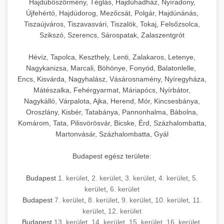
Hajdúböszörmény, Téglás, Hajdúhadház, Nyíradony,
Újfehértó, Hajdúdorog, Mezőcsát, Polgár, Hajdúnánás,
Tiszaújváros, Tiszavasvári, Tiszalök, Tokaj, Felsőzsolca,
Szikszó, Szerencs, Sárospatak, Zalaszentgrót
Hévíz, Tapolca, Keszthely, Lenti, Zalakaros, Letenye,
Nagykanizsa, Marcali, Böhönye, Fonyód, Balatonlelle,
Encs, Kisvárda, Nagyhalász, Vásárosnamény, Nyíregyháza,
Mátészalka, Fehérgyarmat, Máriapócs, Nyírbátor,
Nagykálló, Várpalota, Ajka, Herend, Mór, Kincsesbánya,
Oroszlány, Kisbér, Tatabánya, Pannonhalma, Bábolna,
Komárom, Tata, Pilisvörösvár, Bicske, Érd, Százhalombatta,
Martonvásár, Százhalombatta, Gyál
Budapest egész területe:
Budapest
1. kerület
,
2. kerület
,
3. kerület
,
4. kerület
,
5.
kerület
,
6. kerület
Budapest
7. kerület
,
8. kerület
,
9. kerület
,
10. kerület
,
11.
kerület
,
12. kerület
Budapest
13. kerület
,
14. kerület
,
15. kerület
,
16. kerület
,