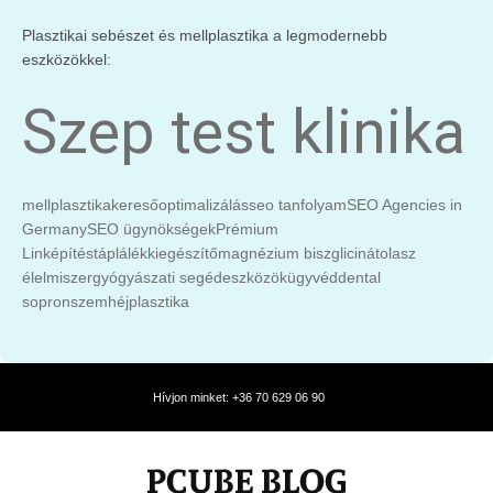
Plasztikai sebészet és mellplasztika a legmodernebb
eszközökkel:
Szep test klinika
mellplasztika
keresőoptimalizálás
seo tanfolyam
SEO Agencies in
Germany
SEO ügynökségek
Prémium
Linképítés
táplálékkiegészítő
magnézium biszglicinát
olasz
élelmiszer
gyógyászati segédeszközök
ügyvéd
dental
sopron
szemhéjplasztika
Hívjon minket: +36 70 629 06 90