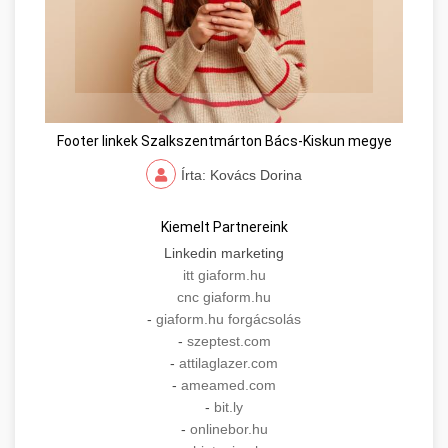
Footer linkek Szalkszentmárton Bács-Kiskun megye
Írta: Kovács Dorina
Kiemelt Partnereink
Linkedin marketing
itt giaform.hu
cnc giaform.hu
-
giaform.hu forgácsolás
-
szeptest.com
-
attilaglazer.com
-
ameamed.com
-
bit.ly
-
onlinebor.hu