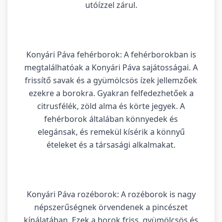
utóízzel zárul.
Konyári Páva fehérborok: A fehérborokban is
megtalálhatóak a Konyári Páva sajátosságai. A
frissítő savak és a gyümölcsös ízek jellemzőek
ezekre a borokra. Gyakran felfedezhetőek a
citrusfélék, zöld alma és körte jegyek. A
fehérborok általában könnyedek és
elegánsak, és remekül kísérik a könnyű
ételeket és a társasági alkalmakat.
Konyári Páva rozéborok: A rozéborok is nagy
népszerűségnek örvendenek a pincészet
kínálatában. Ezek a borok friss, gyümölcsös és