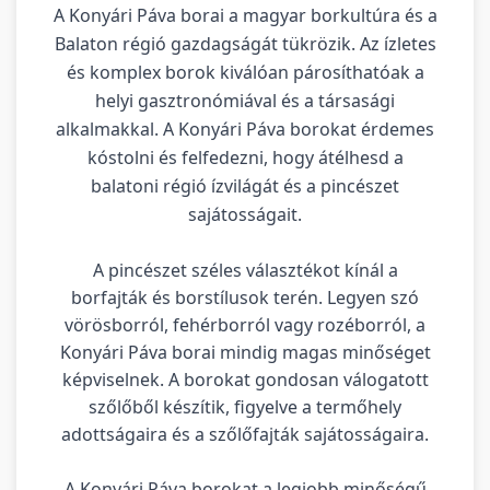
A Konyári Páva borai a magyar borkultúra és a
Balaton régió gazdagságát tükrözik. Az ízletes
és komplex borok kiválóan párosíthatóak a
helyi gasztronómiával és a társasági
alkalmakkal. A Konyári Páva borokat érdemes
kóstolni és felfedezni, hogy átélhesd a
balatoni régió ízvilágát és a pincészet
sajátosságait.
A pincészet széles választékot kínál a
borfajták és borstílusok terén. Legyen szó
vörösborról, fehérborról vagy rozéborról, a
Konyári Páva borai mindig magas minőséget
képviselnek. A borokat gondosan válogatott
szőlőből készítik, figyelve a termőhely
adottságaira és a szőlőfajták sajátosságaira.
A Konyári Páva borokat a legjobb minőségű