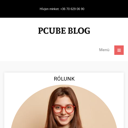
Hívjon minket: +36 70 629 06 90
Menü
RÓLUNK