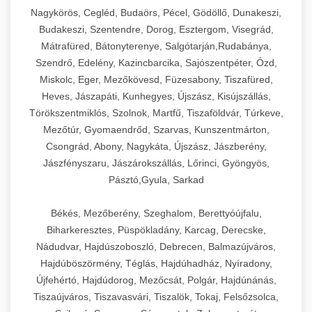
Ipari sajtreszelők és aprítógépek kereskedelmi
kereskedelmi hűtőegység
Nagykörös, Cegléd, Budaörs, Pécel, Gödöllő, Dunakeszi,
chef-iparikonyhagepek.hu
élelmiszer-előkészítéshez. Különböző reszelési
🍳 28. Nagykonyhai
Budakeszi, Szentendre, Dorog, Esztergom, Visegrád,
+
méretek különböző alkalmazásokhoz.
kereskedelmi mosogatógép
Berendezések
Mátrafüred, Bátonyterenye, Salgótarján,Rudabánya,
Szendrő, Edelény, Kazincbarcika, Sajószentpéter, Ózd,
chef-iparikonyhagepek.hu
Teljes körű nagykonyhai berendezések és
Miskolc, Eger, Mezőkövesd, Füzesabony, Tiszafüred,
professzionális vendéglátóipari kellékek.
Heves, Jászapáti, Kunhegyes, Újszász, Kisújszállás,
kereskedelmi sajtreszelő
Minden, ami szükséges éttermi és catering
Törökszentmiklós, Szolnok, Martfű, Tiszaföldvár, Túrkeve,
műveletekhez.
Mezőtúr, Gyomaendrőd, Szarvas, Kunszentmárton,
Csongrád, Abony, Nagykáta, Újszász, Jászberény,
chef-iparikonyhagepek.hu
Jászfényszaru, Jászárokszállás, Lőrinci, Gyöngyös,
Pásztó,Gyula, Sarkad
kereskedelmi konyhai megoldások
Békés, Mezőberény, Szeghalom, Berettyóújfalu,
Biharkeresztes, Püspökladány, Karcag, Derecske,
Nádudvar, Hajdúszoboszló, Debrecen, Balmazújváros,
Hajdúböszörmény, Téglás, Hajdúhadház, Nyíradony,
Újfehértó, Hajdúdorog, Mezőcsát, Polgár, Hajdúnánás,
Tiszaújváros, Tiszavasvári, Tiszalök, Tokaj, Felsőzsolca,