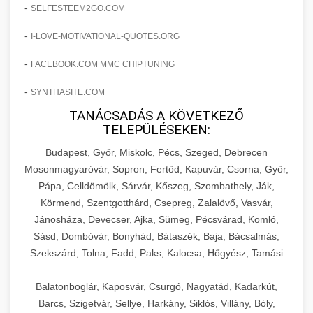
amelyek valós eredményeket hoznak.
-
SELFESTEEM2GO.COM
Teljes dokumentáció egy klinika átalakulási
-
I-LOVE-MOTIVATIONAL-QUOTES.ORG
szonyegtisztito.net
útjáról, bemutatva az utat a küzdő praxistól a
🎪 18. Szemhéjplasztika Iránti
+
virágzó vállalkozásig 150%-os növekedéssel.
marketing stratégiai tervrajz
Érdeklődés 150%-os Fokozása
-
FACEBOOK.COM MMC CHIPTUNING
-
szonyegtakaritas.org
SYNTHASITE.COM
Technikák és módszerek a páciensek
érdeklődésének és elkötelezettségének drámai
TANÁCSADÁS A KÖVETKEZŐ
klinika átalakulási történet
🎮 19. AI Google Ads és Meta
+
TELEPÜLÉSEKEN:
növeléséhez. Egy 150%-os fellendülési
Kampány Kezelés
esettanulmány gyakorlati betekintésekkel.
Budapest, Győr, Miskolc, Pécs, Szeged, Debrecen
Fejlett AI-alapú Google Ads és Meta hirdetési
Mosonmagyaróvár, Sopron, Fertőd, Kapuvár, Csorna, Győr,
weboldal-keszites.co
Pápa, Celldömölk, Sárvár, Kőszeg, Szombathely, Ják,
kampánykezelés. Optimalizálja hirdetési
+
🍞 20. Ipari Dagasztógép
Körmend, Szentgotthárd, Csepreg, Zalalövő, Vasvár,
költségvetését gépi tanulással és
elkötelezettség erősítési módszerek
Jánosháza, Devecser, Ajka, Sümeg, Pécsvárad, Komló,
automatizálással.
Professzionális ipari dagasztógépek és
Sásd, Dombóvár, Bonyhád, Bátaszék, Baja, Bácsalmás,
tésztakeverő gépek pékségek és kereskedelmi
+
🔪 21. Ipari Szeletelőgép
Szekszárd, Tolna, Fadd, Paks, Kalocsa, Hőgyész, Tamási
aikampany.hu
AI hirdetési automatizálás
konyhák számára. Masszív konstrukció
megbízható teljesítményhez.
Ipari hús- és sajtszeletelő gépek professzionális
Balatonboglár, Kaposvár, Csurgó, Nagyatád, Kadarkút,
élelmiszer-előkészítéshez. Precíziós vágás
Barcs, Szigetvár, Sellye, Harkány, Siklós, Villány, Bóly,
+
📦 22. Vákuumozó Gép