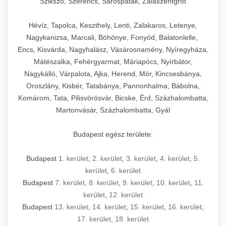
Szikszó, Szerencs, Sárospatak, Zalaszentgrót
Hévíz, Tapolca, Keszthely, Lenti, Zalakaros, Letenye,
Nagykanizsa, Marcali, Böhönye, Fonyód, Balatonlelle,
Encs, Kisvárda, Nagyhalász, Vásárosnamény, Nyíregyháza,
Mátészalka, Fehérgyarmat, Máriapócs, Nyírbátor,
Nagykálló, Várpalota, Ajka, Herend, Mór, Kincsesbánya,
Oroszlány, Kisbér, Tatabánya, Pannonhalma, Bábolna,
Komárom, Tata, Pilisvörösvár, Bicske, Érd, Százhalombatta,
Martonvásár, Százhalombatta, Gyál
Budapest egész területe:
Budapest
1. kerület
,
2. kerület
,
3. kerület
,
4. kerület
,
5.
kerület
,
6. kerület
Budapest
7. kerület
,
8. kerület
,
9. kerület
,
10. kerület
,
11.
kerület
,
12. kerület
Budapest
13. kerület
,
14. kerület
,
15. kerület
,
16. kerület
,
17. kerület
,
18. kerület