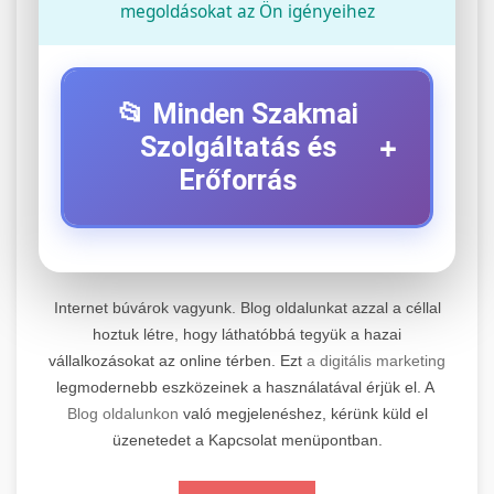
megoldásokat az Ön igényeihez
📂 Minden Szakmai
+
Szolgáltatás és
Erőforrás
⚡ 1. Legjobb Elektromos Roller
+
Szerviz
Internet búvárok vagyunk. Blog oldalunkat azzal a céllal
Professzionális elektromos roller javítási és
hoztuk létre, hogy láthatóbbá tegyük a hazai
vállalkozásokat az online térben. Ezt
a digitális marketing
karbantartási szolgáltatások. Szakértő
📊 2. Online Marketing
+
legmodernebb eszközeinek a használatával érjük el. A
technikusaink minőségi szervízt nyújtanak
Ügynökség
Blog oldalunkon
való megjelenéshez, kérünk küld el
minden jelentős márkához és modellhez.
üzenetedet a Kapcsolat menüpontban.
Átfogó online marketing szolgáltatások,
Szervizközpont Látogatása
beleértve a SEO-t, közösségi média kezelést és
+
🛴 3. Legjobb Elektromos Roller