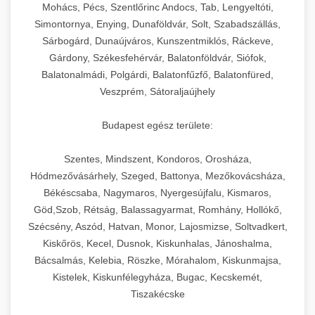
chef-iparikonyhagepek.hu
állítható vastagság beállítással.
Mohács, Pécs, Szentlőrinc Andocs, Tab, Lengyeltóti,
Simontornya, Enying, Dunaföldvár, Solt, Szabadszállás,
Kereskedelmi vákuumcsomagoló berendezések
kereskedelmi tésztakeverő
Sárbogárd, Dunaújváros, Kunszentmiklós, Ráckeve,
chef-iparikonyhagepek.hu
élelmiszerek tartósításához. Hosszabbítsa a
+
🎁 23. Vákuumfóliázó Gép
Gárdony, Székesfehérvár, Balatonföldvár, Siófok,
szavatossági időt és tartsa meg a termék
professzionális élelmiszer szeletelő
Balatonalmádi, Polgárdi, Balatonfűzfő, Balatonfüred,
frissességét.
Ipari vákuumfóliázó gépek professzionális
Veszprém, Sátoraljaújhely
élelmiszer-csomagolási műveletekhez.
+
🔥 24. Ipari Sütő és Gőzpároló
chef-iparikonyhagepek.hu
Hatékony lezárási és tartósítási megoldások.
Budapest egész területe:
Kereskedelmi légkeveréses sütők és gőzpárolók
vákuum lezáró berendezés
chef-iparikonyhagepek.hu
Szentes, Mindszent, Kondoros, Orosháza,
professzionális konyhák számára. Nagy
+
❄️ 25. Ipari Hűtőszekrény
Hódmezővásárhely, Szeged, Battonya, Mezőkovácsháza,
kapacitású sütő- és főzőberendezés precíz
kereskedelmi csomagoló gép
Békéscsaba, Nagymaros, Nyergesújfalu, Kismaros,
hőmérséklet-szabályozással.
Professzionális hűtőegységek és hűtőkamrák
Göd,Szob, Rétság, Balassagyarmat, Romhány, Hollókő,
kereskedelmi konyhák számára.
+
💧 26. Ipari Mosogatógép
Szécsény, Aszód, Hatvan, Monor, Lajosmizse, Soltvadkert,
chef-iparikonyhagepek.hu
Energiahatékony hűtési megoldások nagy
Kiskőrös, Kecel, Dusnok, Kiskunhalas, Jánoshalma,
kapacitással.
Kereskedelmi mosogatóberendezések nagy
kereskedelmi sütősütő
Bácsalmás, Kelebia, Röszke, Mórahalom, Kiskunmajsa,
forgalmú éttermi műveletekhez. Gyors tisztítási
Kistelek, Kiskunfélegyháza, Bugac, Kecskemét,
+
🧀 27. Ipari Sajtreszelő Gép
chef-iparikonyhagepek.hu
ciklusok fertőtlenítési képességekkel.
Tiszakécske