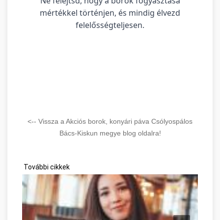
Ne felejtsd, hogy a borok fogyasztása
mértékkel történjen, és mindig élvezd
felelősségteljesen.
<-- Vissza a Akciós borok, konyári páva Csólyospálos
Bács-Kiskun megye blog oldalra!
További cikkek