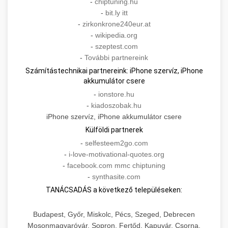
-
chiptuning.hu
-
bit.ly itt
-
zirkonkrone240eur.at
-
wikipedia.org
-
szeptest.com
-
További partnereink
Számítástechnikai partnereink: iPhone szervíz, iPhone
akkumulátor csere
-
ionstore.hu
-
kiadoszobak.hu
iPhone szervíz, iPhone akkumulátor csere
Külföldi partnerek
-
selfesteem2go.com
-
i-love-motivational-quotes.org
-
facebook.com mmc chiptuning
-
synthasite.com
TANÁCSADÁS a következő településeken:
Budapest, Győr, Miskolc, Pécs, Szeged, Debrecen
Mosonmagyaróvár, Sopron, Fertőd, Kapuvár, Csorna,