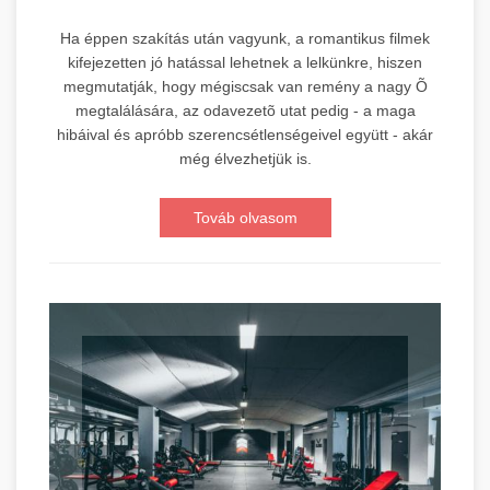
Ha éppen szakítás után vagyunk, a romantikus filmek
kifejezetten jó hatással lehetnek a lelkünkre, hiszen
megmutatják, hogy mégiscsak van remény a nagy Õ
megtalálására, az odavezetõ utat pedig - a maga
hibáival és apróbb szerencsétlenségeivel együtt - akár
még élvezhetjük is.
Továb olvasom