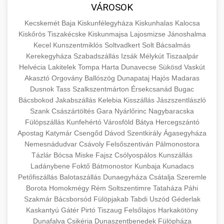
közgazdaságtanban és az üzleti életben.
VÁROSOK
minőségi backlink szolgáltatás
Ismerje meg a terméktípusokat és szolgáltatási
Információk az EU finanszírozási
Kecskemét
Baja
Kiskunfélegyháza
Kiskunhalas
Kalocsa
kategóriákat.
lehetőségeiről, pályázatokról és pénzügyi
Kiskőrös
Tiszakécske
Kiskunmajsa
Lajosmizse
Jánoshalma
+
🚀 7. SEO Ügynökség
támogatási programokról. Maradjon tájékozott
Kecel
Kunszentmiklós
Soltvadkert
Solt
Bácsalmás
en.wikipedia.org
gazdasági koncepciók
Kerekegyháza
Szabadszállás
Izsák
Mélykút
Tiszaalpár
a vállalkozások és projektek számára elérhető
Szakértő keresőmotor-optimalizálási
Helvécia
Lakitelek
Tompa
Harta
Dunavecse
Sükösd
Vaskút
forrásokról.
szolgáltatások webhelye láthatóságának és
+
💎 8. Mellplasztika
Akasztó
Orgovány
Ballószög
Dunapataj
Hajós
Madaras
organikus forgalmának javításához. Technikai
Dusnok
Tass
Szalkszentmárton
Érsekcsanád
Bugac
kozter.com - EU-s pénzek
SEO, tartalom optimalizálás és még sok más.
Bácsbokod
Professzionális mellnagyobbítási szolgáltatások
Jakabszállás
Kelebia
Kisszállás
Jászszentlászló
Szank
Császártöltés
Gara
Nyárlőrinc
Nagybaracska
tapasztalt sebészekkel. Tudjon meg többet az
EU pályázati programok
+
✨ 9. Hasplasztika
Fülöpszállás
Kunfehértó
Városföld
Bátya
Hercegszántó
onlinemarketing101.biz
eljárásokról, a gyógyulásról és a konzultációs
Apostag
Katymár
Csengőd
Dávod
Szentkirály
Ágasegyháza
lehetőségekről az esztétikai fejlesztéshez.
Szakértő hasplasztikai eljárások laposabb,
keresési optimalizálási szakértők
Nemesnádudvar
Csávoly
Felsőszentiván
Pálmonostora
feszesebb has eléréséhez. Konzultáció
Tázlár
Bócsa
Miske
Fajsz
Csólyospálos
Kunszállás
+
👁️ 10. Szemhéjplasztika
szeptest.com
kozmetikai mellsebészet
Ladánybene
Foktő
Bátmonostor
Kunbaja
Kunadacs
minősített plasztikai sebészekkel és átfogó
Petőfiszállás
Balotaszállás
Dunaegyháza
Csátalja
Szeremle
utókezeléssel.
Professzionális blefaroplasztikai eljárások
Borota
Homokmégy
Rém
Soltszentimre
Tataháza
Páhi
megjelenése frissítéséhez. Felső és alsó
Szakmár
Bácsborsód
Fülöpjakab
Tabdi
Uszód
Géderlak
📈 11. Paciensek Számának
+
szeptest.com
has kontúrozó műtét
szemhéjműtét tapasztalt kozmetikai
Kaskantyú
Gátér
Pirtó
Tiszaug
Felsőlajos
Harkakötöny
150%-os Növelése
Dunafalva
Csikéria
sebészekkel.
Dunaszentbenedek
Fülöpháza