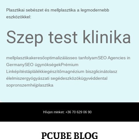
Plasztikai sebészet és mellplasztika a legmodernebb
eszközökkel:
Szep test klinika
mellplasztika
keresőoptimalizálás
seo tanfolyam
SEO Agencies in
Germany
SEO ügynökségek
Prémium
Linképítés
táplálékkiegészítő
magnézium biszglicinát
olasz
élelmiszer
gyógyászati segédeszközök
ügyvéd
dental
sopron
szemhéjplasztika
Hívjon minket: +36 70 629 06 90