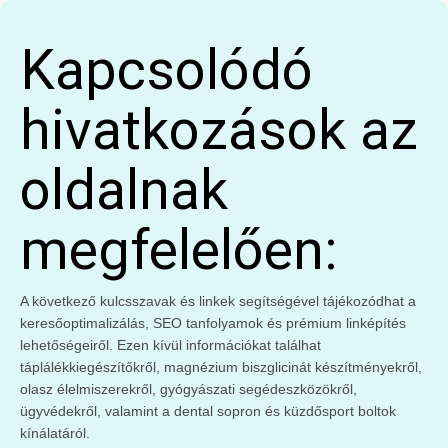
Kapcsolódó
hivatkozások az
oldalnak
megfelelően:
A következő kulcsszavak és linkek segítségével tájékozódhat a
keresőoptimalizálás, SEO tanfolyamok és prémium linképítés
lehetőségeiről. Ezen kívül információkat találhat
táplálékkiegészítőkről, magnézium biszglicinát készítményekről,
olasz élelmiszerekről, gyógyászati segédeszközökről,
ügyvédekről, valamint a dental sopron és küzdősport boltok
kínálatáról.