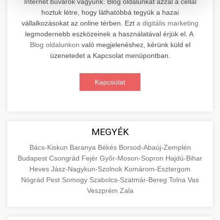
Internet búvárok vagyunk. Blog oldalunkat azzal a céllal
hoztuk létre, hogy láthatóbbá tegyük a hazai
Professzionális elektromos roller javítási és
vállalkozásokat az online térben. Ezt
a digitális marketing
karbantartási szolgáltatások. Szakértő
📊 2. Online Marketing
legmodernebb eszközeinek a használatával érjük el. A
+
technikusaink minőségi szervízt nyújtanak
Ügynökség
Blog oldalunkon
való megjelenéshez, kérünk küld el
minden jelentős márkához és modellhez.
üzenetedet a Kapcsolat menüpontban.
Átfogó online marketing szolgáltatások,
Szervizközpont Látogatása
beleértve a SEO-t, közösségi média kezelést és
+
Kapcsolat
🛴 3. Legjobb Elektromos Roller
digitális hirdetéseket. Növekedés elérése
roller javítószerviz
adatvezérelt stratégiákkal.
Találja meg a piacon elérhető legjobb
elektromos rollereket. Hasonlítsa össze a
+
🔗 4. Prémium Linképítés
aimarketingugynokseg.hu
MEGYÉK
legjobb modelleket, funkciókat és árakat
megalapozott vásárlási döntéshez.
Magas minőségű backlink beszerzési
digitális ügynökségi szolgáltatások
Bács-Kiskun
Baranya
Békés
Borsod-Abaúj-Zemplén
Budapest
Csongrád
Fejér
Győr-Moson-Sopron
Hajdú-Bihar
szolgáltatások webhelye autoritásának és
📦 5. Termékek és
+
Legjobb Modellek Megtekintése
Heves
Jász-Nagykun-Szolnok
Komárom-Esztergom
keresőmotoros rangsorolásának növeléséhez.
Szolgáltatások
Nógrád
Pest
Somogy
Szabolcs-Szatmár-Bereg
Tolna
Vas
Csak fehér kalapú technikák.
e-roller értékelések
Veszprém
Zala
Oktatási forrás, amely magyarázza az áruk és
aimarketingugynokseg.hu
szolgáltatások alapvető fogalmait a
+
💶 6. EU-s Pénzek