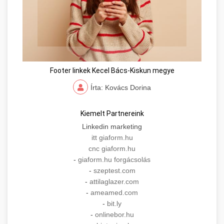
Footer linkek Kecel Bács-Kiskun megye
Írta: Kovács Dorina
Kiemelt Partnereink
Linkedin marketing
itt giaform.hu
cnc giaform.hu
-
giaform.hu forgácsolás
-
szeptest.com
-
attilaglazer.com
-
ameamed.com
-
bit.ly
-
onlinebor.hu