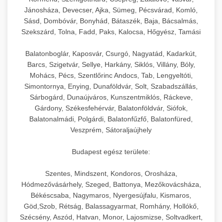
hőmérséklet-szabályozással.
Professzionális hűtőegységek és hűtőkamrák
Jánosháza, Devecser, Ajka, Sümeg, Pécsvárad, Komló,
kereskedelmi konyhák számára.
Sásd, Dombóvár, Bonyhád, Bátaszék, Baja, Bácsalmás,
+
💧 26. Ipari Mosogatógép
chef-iparikonyhagepek.hu
Energiahatékony hűtési megoldások nagy
Szekszárd, Tolna, Fadd, Paks, Kalocsa, Hőgyész, Tamási
kapacitással.
Kereskedelmi mosogatóberendezések nagy
kereskedelmi sütősütő
Balatonboglár, Kaposvár, Csurgó, Nagyatád, Kadarkút,
forgalmú éttermi műveletekhez. Gyors tisztítási
+
🧀 27. Ipari Sajtreszelő Gép
Barcs, Szigetvár, Sellye, Harkány, Siklós, Villány, Bóly,
chef-iparikonyhagepek.hu
ciklusok fertőtlenítési képességekkel.
Mohács, Pécs, Szentlőrinc Andocs, Tab, Lengyeltóti,
Ipari sajtreszelők és aprítógépek kereskedelmi
kereskedelmi hűtőegység
Simontornya, Enying, Dunaföldvár, Solt, Szabadszállás,
chef-iparikonyhagepek.hu
Sárbogárd, Dunaújváros, Kunszentmiklós, Ráckeve,
élelmiszer-előkészítéshez. Különböző reszelési
🍳 28. Nagykonyhai
+
Gárdony, Székesfehérvár, Balatonföldvár, Siófok,
méretek különböző alkalmazásokhoz.
kereskedelmi mosogatógép
Berendezések
Balatonalmádi, Polgárdi, Balatonfűzfő, Balatonfüred,
Veszprém, Sátoraljaújhely
chef-iparikonyhagepek.hu
Teljes körű nagykonyhai berendezések és
professzionális vendéglátóipari kellékek.
Budapest egész területe:
kereskedelmi sajtreszelő
Minden, ami szükséges éttermi és catering
Szentes, Mindszent, Kondoros, Orosháza,
műveletekhez.
Hódmezővásárhely, Szeged, Battonya, Mezőkovácsháza,
Békéscsaba, Nagymaros, Nyergesújfalu, Kismaros,
chef-iparikonyhagepek.hu
Göd,Szob, Rétság, Balassagyarmat, Romhány, Hollókő,
Szécsény, Aszód, Hatvan, Monor, Lajosmizse, Soltvadkert,
kereskedelmi konyhai megoldások