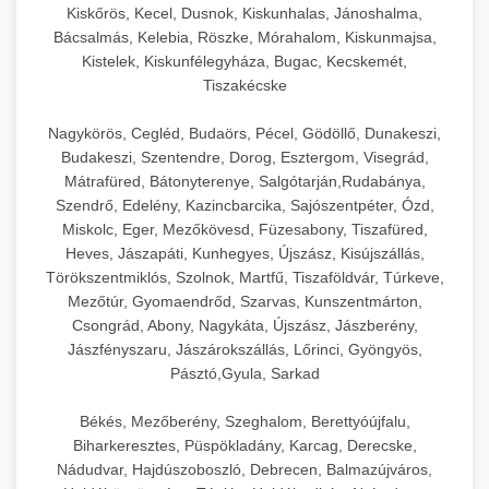
Kiskőrös, Kecel, Dusnok, Kiskunhalas, Jánoshalma,
Bácsalmás, Kelebia, Röszke, Mórahalom, Kiskunmajsa,
Kistelek, Kiskunfélegyháza, Bugac, Kecskemét,
Tiszakécske
Nagykörös, Cegléd, Budaörs, Pécel, Gödöllő, Dunakeszi,
Budakeszi, Szentendre, Dorog, Esztergom, Visegrád,
Mátrafüred, Bátonyterenye, Salgótarján,Rudabánya,
Szendrő, Edelény, Kazincbarcika, Sajószentpéter, Ózd,
Miskolc, Eger, Mezőkövesd, Füzesabony, Tiszafüred,
Heves, Jászapáti, Kunhegyes, Újszász, Kisújszállás,
Törökszentmiklós, Szolnok, Martfű, Tiszaföldvár, Túrkeve,
Mezőtúr, Gyomaendrőd, Szarvas, Kunszentmárton,
Csongrád, Abony, Nagykáta, Újszász, Jászberény,
Jászfényszaru, Jászárokszállás, Lőrinci, Gyöngyös,
Pásztó,Gyula, Sarkad
Békés, Mezőberény, Szeghalom, Berettyóújfalu,
Biharkeresztes, Püspökladány, Karcag, Derecske,
Nádudvar, Hajdúszoboszló, Debrecen, Balmazújváros,