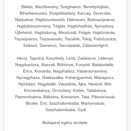
Békés, Mezőberény, Szeghalom, Berettyóújfalu,
Biharkeresztes, Püspökladány, Karcag, Derecske,
Nádudvar, Hajdúszoboszló, Debrecen, Balmazújváros,
Hajdúböszörmény, Téglás, Hajdúhadház, Nyíradony,
Újfehértó, Hajdúdorog, Mezőcsát, Polgár, Hajdúnánás,
Tiszaújváros, Tiszavasvári, Tiszalök, Tokaj, Felsőzsolca,
Szikszó, Szerencs, Sárospatak, Zalaszentgrót
Hévíz, Tapolca, Keszthely, Lenti, Zalakaros, Letenye,
Nagykanizsa, Marcali, Böhönye, Fonyód, Balatonlelle,
Encs, Kisvárda, Nagyhalász, Vásárosnamény,
Nyíregyháza, Mátészalka, Fehérgyarmat, Máriapócs,
Nyírbátor, Nagykálló, Várpalota, Ajka, Herend, Mór,
Kincsesbánya, Oroszlány, Kisbér, Tatabánya,
Pannonhalma, Bábolna, Komárom, Tata, Pilisvörösvár,
Bicske, Érd, Százhalombatta, Martonvásár,
Százhalombatta, Gyál
Budapest egész területe: