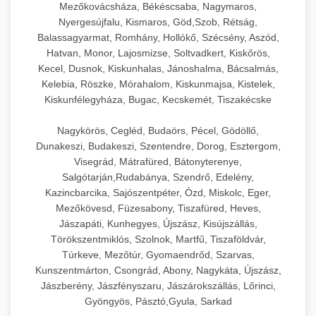
Mezőkovácsháza, Békéscsaba, Nagymaros,
Nyergesújfalu, Kismaros, Göd,Szob, Rétság,
Balassagyarmat, Romhány, Hollókő, Szécsény, Aszód,
Hatvan, Monor, Lajosmizse, Soltvadkert, Kiskőrös,
Kecel, Dusnok, Kiskunhalas, Jánoshalma, Bácsalmás,
Kelebia, Röszke, Mórahalom, Kiskunmajsa, Kistelek,
Kiskunfélegyháza, Bugac, Kecskemét, Tiszakécske
Nagykörös, Cegléd, Budaörs, Pécel, Gödöllő,
Dunakeszi, Budakeszi, Szentendre, Dorog, Esztergom,
Visegrád, Mátrafüred, Bátonyterenye,
Salgótarján,Rudabánya, Szendrő, Edelény,
Kazincbarcika, Sajószentpéter, Ózd, Miskolc, Eger,
Mezőkövesd, Füzesabony, Tiszafüred, Heves,
Jászapáti, Kunhegyes, Újszász, Kisújszállás,
Törökszentmiklós, Szolnok, Martfű, Tiszaföldvár,
Túrkeve, Mezőtúr, Gyomaendrőd, Szarvas,
Kunszentmárton, Csongrád, Abony, Nagykáta, Újszász,
Jászberény, Jászfényszaru, Jászárokszállás, Lőrinci,
Gyöngyös, Pásztó,Gyula, Sarkad