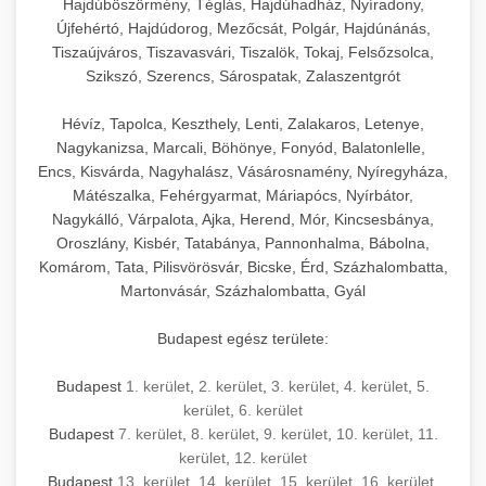
Hajdúböszörmény, Téglás, Hajdúhadház, Nyíradony,
Újfehértó, Hajdúdorog, Mezőcsát, Polgár, Hajdúnánás,
Tiszaújváros, Tiszavasvári, Tiszalök, Tokaj, Felsőzsolca,
Szikszó, Szerencs, Sárospatak, Zalaszentgrót
Hévíz, Tapolca, Keszthely, Lenti, Zalakaros, Letenye,
Nagykanizsa, Marcali, Böhönye, Fonyód, Balatonlelle,
Encs, Kisvárda, Nagyhalász, Vásárosnamény, Nyíregyháza,
Mátészalka, Fehérgyarmat, Máriapócs, Nyírbátor,
Nagykálló, Várpalota, Ajka, Herend, Mór, Kincsesbánya,
Oroszlány, Kisbér, Tatabánya, Pannonhalma, Bábolna,
Komárom, Tata, Pilisvörösvár, Bicske, Érd, Százhalombatta,
Martonvásár, Százhalombatta, Gyál
Budapest egész területe:
Budapest
1. kerület
,
2. kerület
,
3. kerület
,
4. kerület
,
5.
kerület
,
6. kerület
Budapest
7. kerület
,
8. kerület
,
9. kerület
,
10. kerület
,
11.
kerület
,
12. kerület
Budapest
13. kerület
,
14. kerület
,
15. kerület
,
16. kerület
,