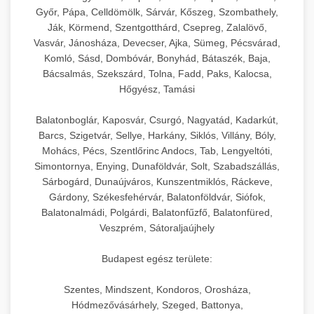
Győr, Pápa, Celldömölk, Sárvár, Kőszeg, Szombathely,
Ják, Körmend, Szentgotthárd, Csepreg, Zalalövő,
Vasvár, Jánosháza, Devecser, Ajka, Sümeg, Pécsvárad,
Komló, Sásd, Dombóvár, Bonyhád, Bátaszék, Baja,
Bácsalmás, Szekszárd, Tolna, Fadd, Paks, Kalocsa,
Hőgyész, Tamási
Balatonboglár, Kaposvár, Csurgó, Nagyatád, Kadarkút,
Barcs, Szigetvár, Sellye, Harkány, Siklós, Villány, Bóly,
Mohács, Pécs, Szentlőrinc Andocs, Tab, Lengyeltóti,
Simontornya, Enying, Dunaföldvár, Solt, Szabadszállás,
Sárbogárd, Dunaújváros, Kunszentmiklós, Ráckeve,
Gárdony, Székesfehérvár, Balatonföldvár, Siófok,
Balatonalmádi, Polgárdi, Balatonfűzfő, Balatonfüred,
Veszprém, Sátoraljaújhely
Budapest egész területe:
Szentes, Mindszent, Kondoros, Orosháza,
Hódmezővásárhely, Szeged, Battonya,