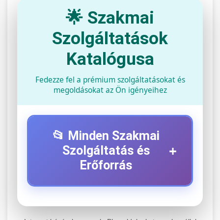
🌟 Szakmai
Szolgáltatások
Katalógusa
Fedezze fel a prémium szolgáltatásokat és
megoldásokat az Ön igényeihez
📂 Minden Szakmai
+
Szolgáltatás és
Erőforrás
⚡ 1. Legjobb Elektromos Roller
+
Szerviz