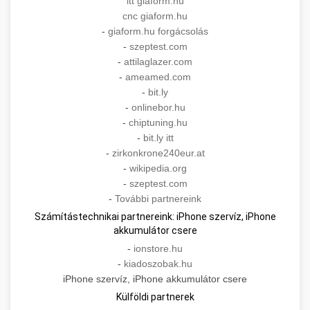
itt giaform.hu
cnc giaform.hu
-
giaform.hu forgácsolás
-
szeptest.com
-
attilaglazer.com
-
ameamed.com
-
bit.ly
-
onlinebor.hu
-
chiptuning.hu
-
bit.ly itt
-
zirkonkrone240eur.at
-
wikipedia.org
-
szeptest.com
-
További partnereink
Számítástechnikai partnereink: iPhone szervíz, iPhone
akkumulátor csere
-
ionstore.hu
-
kiadoszobak.hu
iPhone szervíz, iPhone akkumulátor csere
Külföldi partnerek