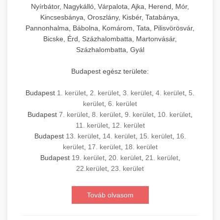
Nyírbátor, Nagykálló, Várpalota, Ajka, Herend, Mór,
Kincsesbánya, Oroszlány, Kisbér, Tatabánya,
Pannonhalma, Bábolna, Komárom, Tata, Pilisvörösvár,
Bicske, Érd, Százhalombatta, Martonvásár,
Százhalombatta, Gyál
Budapest egész területe:
Budapest
1. kerület
,
2. kerület
,
3. kerület
,
4. kerület
,
5.
kerület
,
6. kerület
Budapest
7. kerület
,
8. kerület
,
9. kerület
,
10. kerület
,
11. kerület
,
12. kerület
Budapest
13. kerület
,
14. kerület
,
15. kerület
,
16.
kerület
,
17. kerület
,
18. kerület
Budapest
19. kerület
,
20. kerület
,
21. kerület
,
22.kerület
,
23. kerület
Továb olvasom