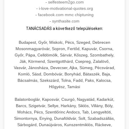
-
selfesteem2go.com
-
i-love-motivational-quotes.org
-
facebook.com mmc chiptuning
-
synthasite.com
TANÁCSADÁS a következő településeken:
Budapest, Győr, Miskolc, Pécs, Szeged, Debrecen
Mosonmagyaróvár, Sopron, Fertőd, Kapuvár, Csorna,
Győr, Pápa, Celldömölk, Sárvár, Kőszeg, Szombathely,
Ják, Körmend, Szentgotthárd, Csepreg, Zalalövő,
Vasvár, Jánosháza, Devecser, Ajka, Sümeg, Pécsvárad,
Komló, Sásd, Dombóvár, Bonyhád, Bátaszék, Baja,
Bácsalmás, Szekszárd, Tolna, Fadd, Paks, Kalocsa,
Hőgyész, Tamási
Balatonboglár, Kaposvár, Csurgó, Nagyatád, Kadarkút,
Barcs, Szigetvár, Sellye, Harkány, Siklós, Villány, Bóly,
Mohács, Pécs, Szentlőrinc Andocs, Tab, Lengyeltóti,
Simontornya, Enying, Dunaföldvár, Solt, Szabadszállás,
Sárbogárd, Dunaújváros, Kunszentmiklós, Ráckeve,