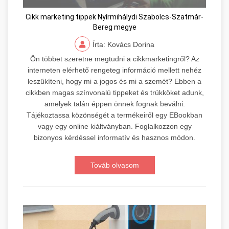
Cikk marketing tippek Nyírmihálydi Szabolcs-Szatmár-
Bereg megye
Írta: Kovács Dorina
Ön többet szeretne megtudni a cikkmarketingről? Az
interneten elérhető rengeteg információ mellett nehéz
leszűkíteni, hogy mi a jogos és mi a szemét? Ebben a
cikkben magas színvonalú tippeket és trükköket adunk,
amelyek talán éppen önnek fognak beválni.
Tájékoztassa közönségét a termékeiről egy EBookban
vagy egy online kiáltványban. Foglalkozzon egy
bizonyos kérdéssel informatív és hasznos módon.
Továb olvasom