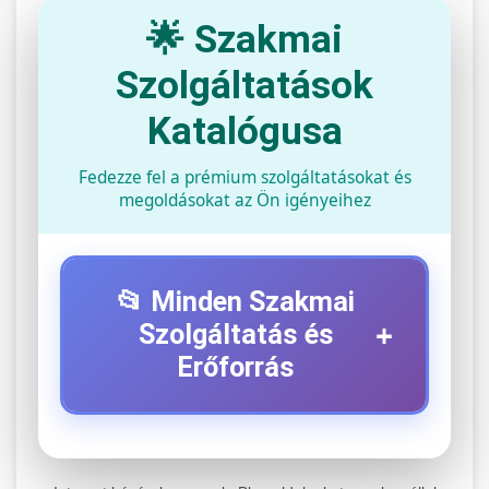
🌟 Szakmai
Szolgáltatások
Katalógusa
Fedezze fel a prémium szolgáltatásokat és
megoldásokat az Ön igényeihez
📂 Minden Szakmai
+
Szolgáltatás és
Erőforrás
⚡ 1. Legjobb Elektromos Roller
+
Szerviz