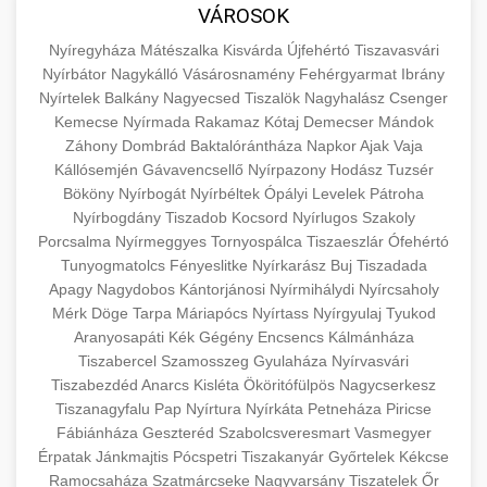
közgazdaságtanban és az üzleti életben.
VÁROSOK
minőségi backlink szolgáltatás
Ismerje meg a terméktípusokat és szolgáltatási
Információk az EU finanszírozási
Nyíregyháza
Mátészalka
Kisvárda
Újfehértó
Tiszavasvári
kategóriákat.
lehetőségeiről, pályázatokról és pénzügyi
Nyírbátor
Nagykálló
Vásárosnamény
Fehérgyarmat
Ibrány
+
🚀 7. SEO Ügynökség
támogatási programokról. Maradjon tájékozott
Nyírtelek
Balkány
Nagyecsed
Tiszalök
Nagyhalász
Csenger
en.wikipedia.org
gazdasági koncepciók
Kemecse
Nyírmada
Rakamaz
Kótaj
Demecser
Mándok
a vállalkozások és projektek számára elérhető
Szakértő keresőmotor-optimalizálási
Záhony
Dombrád
Baktalórántháza
Napkor
Ajak
Vaja
forrásokról.
szolgáltatások webhelye láthatóságának és
+
💎 8. Mellplasztika
Kállósemjén
Gávavencsellő
Nyírpazony
Hodász
Tuzsér
organikus forgalmának javításához. Technikai
Bököny
Nyírbogát
Nyírbéltek
Ópályi
Levelek
Pátroha
kozter.com - EU-s pénzek
SEO, tartalom optimalizálás és még sok más.
Professzionális mellnagyobbítási szolgáltatások
Nyírbogdány
Tiszadob
Kocsord
Nyírlugos
Szakoly
Porcsalma
Nyírmeggyes
Tornyospálca
Tiszaeszlár
Ófehértó
tapasztalt sebészekkel. Tudjon meg többet az
EU pályázati programok
+
✨ 9. Hasplasztika
Tunyogmatolcs
Fényeslitke
Nyírkarász
Buj
Tiszadada
onlinemarketing101.biz
eljárásokról, a gyógyulásról és a konzultációs
Apagy
Nagydobos
Kántorjánosi
Nyírmihálydi
Nyírcsaholy
lehetőségekről az esztétikai fejlesztéshez.
Szakértő hasplasztikai eljárások laposabb,
keresési optimalizálási szakértők
Mérk
Döge
Tarpa
Máriapócs
Nyírtass
Nyírgyulaj
Tyukod
feszesebb has eléréséhez. Konzultáció
Aranyosapáti
Kék
Gégény
Encsencs
Kálmánháza
+
👁️ 10. Szemhéjplasztika
szeptest.com
kozmetikai mellsebészet
Tiszabercel
Szamosszeg
Gyulaháza
Nyírvasvári
minősített plasztikai sebészekkel és átfogó
Tiszabezdéd
Anarcs
Kisléta
Ököritófülpös
Nagycserkesz
utókezeléssel.
Professzionális blefaroplasztikai eljárások
Tiszanagyfalu
Pap
Nyírtura
Nyírkáta
Petneháza
Piricse
megjelenése frissítéséhez. Felső és alsó
Fábiánháza
Geszteréd
Szabolcsveresmart
Vasmegyer
📈 11. Paciensek Számának
+
szeptest.com
has kontúrozó műtét
szemhéjműtét tapasztalt kozmetikai
Érpatak
Jánkmajtis
Pócspetri
Tiszakanyár
Győrtelek
Kékcse
150%-os Növelése
Ramocsaháza
Szatmárcseke
sebészekkel.
Nagyvarsány
Tiszatelek
Őr