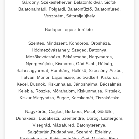
Gárdony, Székesfehérvár, Balatonföldvár, Siófok,
Balatonalmádi, Polgárdi, Balatonfűzfő, Balatonfüred,
Veszprém, Sátoraljaújhely
Budapest egész területe:
Szentes, Mindszent, Kondoros, Orosháza,
Hódmezővásárhely, Szeged, Battonya,
Mezőkovácsháza, Békéscsaba, Nagymaros,
Nyergesújfalu, Kismaros, Göd,Szob, Rétság,
Balassagyarmat, Romhány, Hollókő, Szécsény, Aszód,
Hatvan, Monor, Lajosmizse, Soltvadkert, Kiskőrös,
Kecel, Dusnok, Kiskunhalas, Jánoshalma, Bácsalmás,
Kelebia, Röszke, Mórahalom, Kiskunmajsa, Kistelek,
Kiskunfélegyháza, Bugac, Kecskemét, Tiszakécske
Nagykörös, Cegléd, Budaörs, Pécel, Gödöllő,
Dunakeszi, Budakeszi, Szentendre, Dorog, Esztergom,
Visegrád, Mátrafüred, Bátonyterenye,
Salgótarján,Rudabánya, Szendrő, Edelény,
Kazincbarcika, Sajószentpéter, Ózd, Miskolc, Eger,