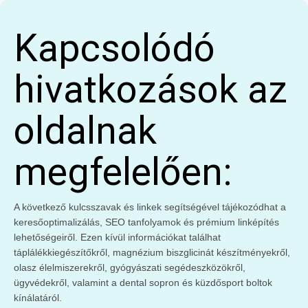
Kapcsolódó
hivatkozások az
oldalnak
megfelelően:
A következő kulcsszavak és linkek segítségével tájékozódhat a
keresőoptimalizálás, SEO tanfolyamok és prémium linképítés
lehetőségeiről. Ezen kívül információkat találhat
táplálékkiegészítőkről, magnézium biszglicinát készítményekről,
olasz élelmiszerekről, gyógyászati segédeszközökről,
ügyvédekről, valamint a dental sopron és küzdősport boltok
kínálatáról.