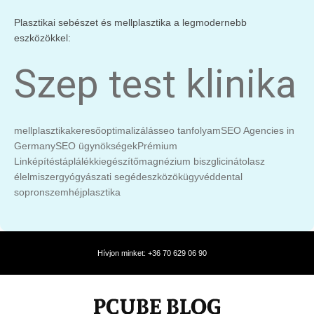
Plasztikai sebészet és mellplasztika a legmodernebb
eszközökkel:
Szep test klinika
mellplasztika
keresőoptimalizálás
seo tanfolyam
SEO Agencies in
Germany
SEO ügynökségek
Prémium
Linképítés
táplálékkiegészítő
magnézium biszglicinát
olasz
élelmiszer
gyógyászati segédeszközök
ügyvéd
dental
sopron
szemhéjplasztika
Hívjon minket: +36 70 629 06 90