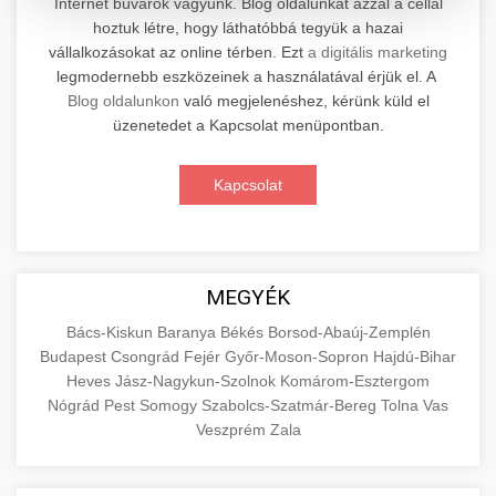
Internet búvárok vagyunk. Blog oldalunkat azzal a céllal
hoztuk létre, hogy láthatóbbá tegyük a hazai
Professzionális elektromos roller javítási és
vállalkozásokat az online térben. Ezt
a digitális marketing
karbantartási szolgáltatások. Szakértő
📊 2. Online Marketing
legmodernebb eszközeinek a használatával érjük el. A
+
technikusaink minőségi szervízt nyújtanak
Ügynökség
Blog oldalunkon
való megjelenéshez, kérünk küld el
minden jelentős márkához és modellhez.
üzenetedet a Kapcsolat menüpontban.
Átfogó online marketing szolgáltatások,
Szervizközpont Látogatása
beleértve a SEO-t, közösségi média kezelést és
+
Kapcsolat
🛴 3. Legjobb Elektromos Roller
digitális hirdetéseket. Növekedés elérése
roller javítószerviz
adatvezérelt stratégiákkal.
Találja meg a piacon elérhető legjobb
elektromos rollereket. Hasonlítsa össze a
+
🔗 4. Prémium Linképítés
aimarketingugynokseg.hu
MEGYÉK
legjobb modelleket, funkciókat és árakat
megalapozott vásárlási döntéshez.
Magas minőségű backlink beszerzési
digitális ügynökségi szolgáltatások
Bács-Kiskun
Baranya
Békés
Borsod-Abaúj-Zemplén
Budapest
Csongrád
Fejér
Győr-Moson-Sopron
Hajdú-Bihar
szolgáltatások webhelye autoritásának és
📦 5. Termékek és
+
Legjobb Modellek Megtekintése
Heves
Jász-Nagykun-Szolnok
Komárom-Esztergom
keresőmotoros rangsorolásának növeléséhez.
Szolgáltatások
Nógrád
Pest
Somogy
Szabolcs-Szatmár-Bereg
Tolna
Vas
Csak fehér kalapú technikák.
e-roller értékelések
Veszprém
Zala
Oktatási forrás, amely magyarázza az áruk és
aimarketingugynokseg.hu
szolgáltatások alapvető fogalmait a
+
💶 6. EU-s Pénzek