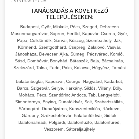
-
SYNTHASITE.COM
hőmérséklet-szabályozással.
Professzionális hűtőegységek és hűtőkamrák
TANÁCSADÁS A KÖVETKEZŐ
kereskedelmi konyhák számára.
+
💧 26. Ipari Mosogatógép
TELEPÜLÉSEKEN:
chef-iparikonyhagepek.hu
Energiahatékony hűtési megoldások nagy
Budapest, Győr, Miskolc, Pécs, Szeged, Debrecen
kapacitással.
Kereskedelmi mosogatóberendezések nagy
kereskedelmi sütősütő
Mosonmagyaróvár, Sopron, Fertőd, Kapuvár, Csorna, Győr,
forgalmú éttermi műveletekhez. Gyors tisztítási
+
🧀 27. Ipari Sajtreszelő Gép
Pápa, Celldömölk, Sárvár, Kőszeg, Szombathely, Ják,
chef-iparikonyhagepek.hu
ciklusok fertőtlenítési képességekkel.
Körmend, Szentgotthárd, Csepreg, Zalalövő, Vasvár,
Ipari sajtreszelők és aprítógépek kereskedelmi
kereskedelmi hűtőegység
Jánosháza, Devecser, Ajka, Sümeg, Pécsvárad, Komló,
chef-iparikonyhagepek.hu
Sásd, Dombóvár, Bonyhád, Bátaszék, Baja, Bácsalmás,
élelmiszer-előkészítéshez. Különböző reszelési
🍳 28. Nagykonyhai
+
Szekszárd, Tolna, Fadd, Paks, Kalocsa, Hőgyész, Tamási
méretek különböző alkalmazásokhoz.
kereskedelmi mosogatógép
Berendezések
Balatonboglár, Kaposvár, Csurgó, Nagyatád, Kadarkút,
chef-iparikonyhagepek.hu
Teljes körű nagykonyhai berendezések és
Barcs, Szigetvár, Sellye, Harkány, Siklós, Villány, Bóly,
professzionális vendéglátóipari kellékek.
Mohács, Pécs, Szentlőrinc Andocs, Tab, Lengyeltóti,
kereskedelmi sajtreszelő
Simontornya, Enying, Dunaföldvár, Solt, Szabadszállás,
Minden, ami szükséges éttermi és catering
Sárbogárd, Dunaújváros, Kunszentmiklós, Ráckeve,
műveletekhez.
Gárdony, Székesfehérvár, Balatonföldvár, Siófok,
Balatonalmádi, Polgárdi, Balatonfűzfő, Balatonfüred,
chef-iparikonyhagepek.hu
Veszprém, Sátoraljaújhely
kereskedelmi konyhai megoldások