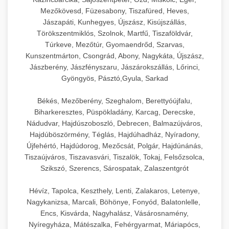
Mezőkövesd, Füzesabony, Tiszafüred, Heves,
Jászapáti, Kunhegyes, Újszász, Kisújszállás,
Törökszentmiklós, Szolnok, Martfű, Tiszaföldvár,
Túrkeve, Mezőtúr, Gyomaendrőd, Szarvas,
Kunszentmárton, Csongrád, Abony, Nagykáta, Újszász,
Jászberény, Jászfényszaru, Jászárokszállás, Lőrinci,
Gyöngyös, Pásztó,Gyula, Sarkad
Békés, Mezőberény, Szeghalom, Berettyóújfalu,
Biharkeresztes, Püspökladány, Karcag, Derecske,
Nádudvar, Hajdúszoboszló, Debrecen, Balmazújváros,
Hajdúböszörmény, Téglás, Hajdúhadház, Nyíradony,
Újfehértó, Hajdúdorog, Mezőcsát, Polgár, Hajdúnánás,
Tiszaújváros, Tiszavasvári, Tiszalök, Tokaj, Felsőzsolca,
Szikszó, Szerencs, Sárospatak, Zalaszentgrót
Hévíz, Tapolca, Keszthely, Lenti, Zalakaros, Letenye,
Nagykanizsa, Marcali, Böhönye, Fonyód, Balatonlelle,
Encs, Kisvárda, Nagyhalász, Vásárosnamény,
Nyíregyháza, Mátészalka, Fehérgyarmat, Máriapócs,