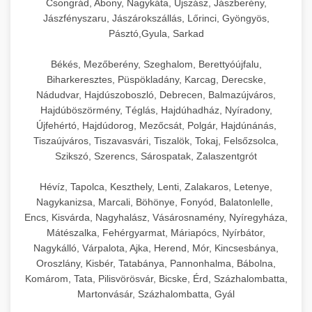
Csongrád, Abony, Nagykáta, Újszász, Jászberény,
Jászfényszaru, Jászárokszállás, Lőrinci, Gyöngyös,
Pásztó,Gyula, Sarkad
Békés, Mezőberény, Szeghalom, Berettyóújfalu,
Biharkeresztes, Püspökladány, Karcag, Derecske,
Nádudvar, Hajdúszoboszló, Debrecen, Balmazújváros,
Hajdúböszörmény, Téglás, Hajdúhadház, Nyíradony,
Újfehértó, Hajdúdorog, Mezőcsát, Polgár, Hajdúnánás,
Tiszaújváros, Tiszavasvári, Tiszalök, Tokaj, Felsőzsolca,
Szikszó, Szerencs, Sárospatak, Zalaszentgrót
Hévíz, Tapolca, Keszthely, Lenti, Zalakaros, Letenye,
Nagykanizsa, Marcali, Böhönye, Fonyód, Balatonlelle,
Encs, Kisvárda, Nagyhalász, Vásárosnamény, Nyíregyháza,
Mátészalka, Fehérgyarmat, Máriapócs, Nyírbátor,
Nagykálló, Várpalota, Ajka, Herend, Mór, Kincsesbánya,
Oroszlány, Kisbér, Tatabánya, Pannonhalma, Bábolna,
Komárom, Tata, Pilisvörösvár, Bicske, Érd, Százhalombatta,
Martonvásár, Százhalombatta, Gyál