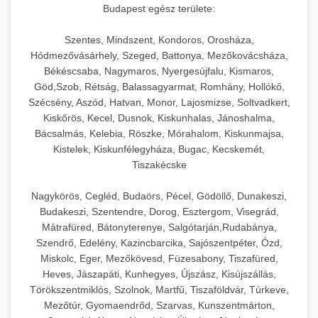
Budapest egész területe:
Szentes, Mindszent, Kondoros, Orosháza,
Hódmezővásárhely, Szeged, Battonya, Mezőkovácsháza,
Békéscsaba, Nagymaros, Nyergesújfalu, Kismaros,
Göd,Szob, Rétság, Balassagyarmat, Romhány, Hollókő,
Szécsény, Aszód, Hatvan, Monor, Lajosmizse, Soltvadkert,
Kiskőrös, Kecel, Dusnok, Kiskunhalas, Jánoshalma,
Bácsalmás, Kelebia, Röszke, Mórahalom, Kiskunmajsa,
Kistelek, Kiskunfélegyháza, Bugac, Kecskemét,
Tiszakécske
Nagykörös, Cegléd, Budaörs, Pécel, Gödöllő, Dunakeszi,
Budakeszi, Szentendre, Dorog, Esztergom, Visegrád,
Mátrafüred, Bátonyterenye, Salgótarján,Rudabánya,
Szendrő, Edelény, Kazincbarcika, Sajószentpéter, Ózd,
Miskolc, Eger, Mezőkövesd, Füzesabony, Tiszafüred,
Heves, Jászapáti, Kunhegyes, Újszász, Kisújszállás,
Törökszentmiklós, Szolnok, Martfű, Tiszaföldvár, Túrkeve,
Mezőtúr, Gyomaendrőd, Szarvas, Kunszentmárton,