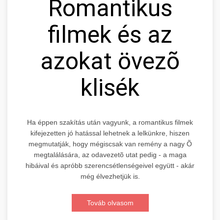
Romantikus
filmek és az
azokat övezõ
klisék
Ha éppen szakítás után vagyunk, a romantikus filmek
kifejezetten jó hatással lehetnek a lelkünkre, hiszen
megmutatják, hogy mégiscsak van remény a nagy Õ
megtalálására, az odavezetõ utat pedig - a maga
hibáival és apróbb szerencsétlenségeivel együtt - akár
még élvezhetjük is.
Továb olvasom