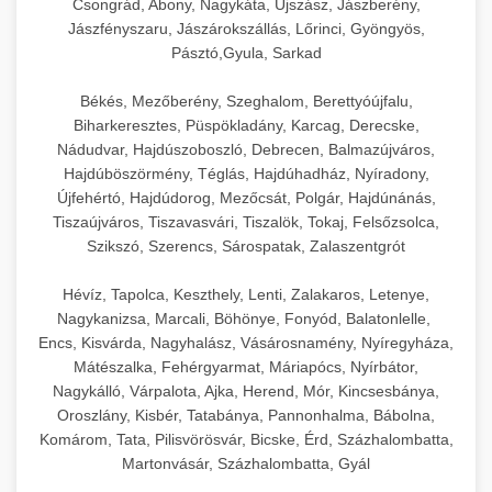
Csongrád, Abony, Nagykáta, Újszász, Jászberény,
Jászfényszaru, Jászárokszállás, Lőrinci, Gyöngyös,
Pásztó,Gyula, Sarkad
Békés, Mezőberény, Szeghalom, Berettyóújfalu,
Biharkeresztes, Püspökladány, Karcag, Derecske,
Nádudvar, Hajdúszoboszló, Debrecen, Balmazújváros,
Hajdúböszörmény, Téglás, Hajdúhadház, Nyíradony,
Újfehértó, Hajdúdorog, Mezőcsát, Polgár, Hajdúnánás,
Tiszaújváros, Tiszavasvári, Tiszalök, Tokaj, Felsőzsolca,
Szikszó, Szerencs, Sárospatak, Zalaszentgrót
Hévíz, Tapolca, Keszthely, Lenti, Zalakaros, Letenye,
Nagykanizsa, Marcali, Böhönye, Fonyód, Balatonlelle,
Encs, Kisvárda, Nagyhalász, Vásárosnamény, Nyíregyháza,
Mátészalka, Fehérgyarmat, Máriapócs, Nyírbátor,
Nagykálló, Várpalota, Ajka, Herend, Mór, Kincsesbánya,
Oroszlány, Kisbér, Tatabánya, Pannonhalma, Bábolna,
Komárom, Tata, Pilisvörösvár, Bicske, Érd, Százhalombatta,
Martonvásár, Százhalombatta, Gyál