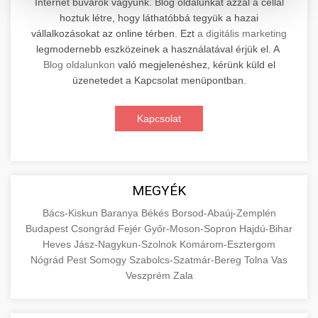
Internet búvárok vagyunk. Blog oldalunkat azzal a céllal
hoztuk létre, hogy láthatóbbá tegyük a hazai
Professzionális elektromos roller javítási és
vállalkozásokat az online térben. Ezt
a digitális marketing
karbantartási szolgáltatások. Szakértő
📊 2. Online Marketing
legmodernebb eszközeinek a használatával érjük el. A
+
technikusaink minőségi szervízt nyújtanak
Ügynökség
Blog oldalunkon
való megjelenéshez, kérünk küld el
minden jelentős márkához és modellhez.
üzenetedet a Kapcsolat menüpontban.
Átfogó online marketing szolgáltatások,
Szervizközpont Látogatása
beleértve a SEO-t, közösségi média kezelést és
+
Kapcsolat
🛴 3. Legjobb Elektromos Roller
digitális hirdetéseket. Növekedés elérése
roller javítószerviz
adatvezérelt stratégiákkal.
Találja meg a piacon elérhető legjobb
elektromos rollereket. Hasonlítsa össze a
+
🔗 4. Prémium Linképítés
aimarketingugynokseg.hu
MEGYÉK
legjobb modelleket, funkciókat és árakat
megalapozott vásárlási döntéshez.
Magas minőségű backlink beszerzési
digitális ügynökségi szolgáltatások
Bács-Kiskun
Baranya
Békés
Borsod-Abaúj-Zemplén
Budapest
Csongrád
Fejér
Győr-Moson-Sopron
Hajdú-Bihar
szolgáltatások webhelye autoritásának és
📦 5. Termékek és
+
Legjobb Modellek Megtekintése
Heves
Jász-Nagykun-Szolnok
Komárom-Esztergom
keresőmotoros rangsorolásának növeléséhez.
Szolgáltatások
Nógrád
Pest
Somogy
Szabolcs-Szatmár-Bereg
Tolna
Vas
Csak fehér kalapú technikák.
e-roller értékelések
Veszprém
Zala
Oktatási forrás, amely magyarázza az áruk és
aimarketingugynokseg.hu
szolgáltatások alapvető fogalmait a
+
💶 6. EU-s Pénzek