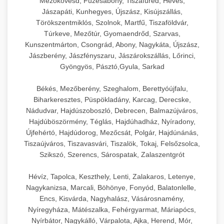
Mezőkövesd, Füzesabony, Tiszafüred, Heves,
Jászapáti, Kunhegyes, Újszász, Kisújszállás,
Törökszentmiklós, Szolnok, Martfű, Tiszaföldvár,
Túrkeve, Mezőtúr, Gyomaendrőd, Szarvas,
Kunszentmárton, Csongrád, Abony, Nagykáta, Újszász,
Jászberény, Jászfényszaru, Jászárokszállás, Lőrinci,
Gyöngyös, Pásztó,Gyula, Sarkad
Békés, Mezőberény, Szeghalom, Berettyóújfalu,
Biharkeresztes, Püspökladány, Karcag, Derecske,
Nádudvar, Hajdúszoboszló, Debrecen, Balmazújváros,
Hajdúböszörmény, Téglás, Hajdúhadház, Nyíradony,
Újfehértó, Hajdúdorog, Mezőcsát, Polgár, Hajdúnánás,
Tiszaújváros, Tiszavasvári, Tiszalök, Tokaj, Felsőzsolca,
Szikszó, Szerencs, Sárospatak, Zalaszentgrót
Hévíz, Tapolca, Keszthely, Lenti, Zalakaros, Letenye,
Nagykanizsa, Marcali, Böhönye, Fonyód, Balatonlelle,
Encs, Kisvárda, Nagyhalász, Vásárosnamény,
Nyíregyháza, Mátészalka, Fehérgyarmat, Máriapócs,
Nyírbátor, Nagykálló, Várpalota, Ajka, Herend, Mór,