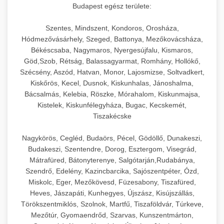
Budapest egész területe:
Szentes, Mindszent, Kondoros, Orosháza,
Hódmezővásárhely, Szeged, Battonya, Mezőkovácsháza,
Békéscsaba, Nagymaros, Nyergesújfalu, Kismaros,
Göd,Szob, Rétság, Balassagyarmat, Romhány, Hollókő,
Szécsény, Aszód, Hatvan, Monor, Lajosmizse, Soltvadkert,
Kiskőrös, Kecel, Dusnok, Kiskunhalas, Jánoshalma,
Bácsalmás, Kelebia, Röszke, Mórahalom, Kiskunmajsa,
Kistelek, Kiskunfélegyháza, Bugac, Kecskemét,
Tiszakécske
Nagykörös, Cegléd, Budaörs, Pécel, Gödöllő, Dunakeszi,
Budakeszi, Szentendre, Dorog, Esztergom, Visegrád,
Mátrafüred, Bátonyterenye, Salgótarján,Rudabánya,
Szendrő, Edelény, Kazincbarcika, Sajószentpéter, Ózd,
Miskolc, Eger, Mezőkövesd, Füzesabony, Tiszafüred,
Heves, Jászapáti, Kunhegyes, Újszász, Kisújszállás,
Törökszentmiklós, Szolnok, Martfű, Tiszaföldvár, Túrkeve,
Mezőtúr, Gyomaendrőd, Szarvas, Kunszentmárton,