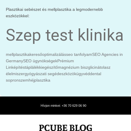
Plasztikai sebészet és mellplasztika a legmodernebb
eszközökkel:
Szep test klinika
mellplasztika
keresőoptimalizálás
seo tanfolyam
SEO Agencies in
Germany
SEO ügynökségek
Prémium
Linképítés
táplálékkiegészítő
magnézium biszglicinát
olasz
élelmiszer
gyógyászati segédeszközök
ügyvéd
dental
sopron
szemhéjplasztika
Hívjon minket: +36 70 629 06 90