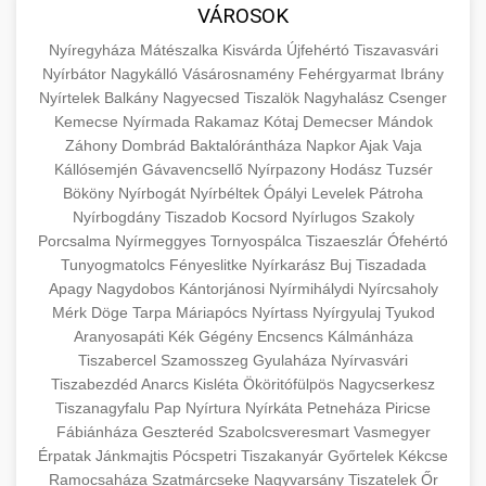
közgazdaságtanban és az üzleti életben.
VÁROSOK
minőségi backlink szolgáltatás
Ismerje meg a terméktípusokat és szolgáltatási
Információk az EU finanszírozási
Nyíregyháza
Mátészalka
Kisvárda
Újfehértó
Tiszavasvári
kategóriákat.
lehetőségeiről, pályázatokról és pénzügyi
Nyírbátor
Nagykálló
Vásárosnamény
Fehérgyarmat
Ibrány
+
🚀 7. SEO Ügynökség
támogatási programokról. Maradjon tájékozott
Nyírtelek
Balkány
Nagyecsed
Tiszalök
Nagyhalász
Csenger
en.wikipedia.org
gazdasági koncepciók
Kemecse
Nyírmada
Rakamaz
Kótaj
Demecser
Mándok
a vállalkozások és projektek számára elérhető
Szakértő keresőmotor-optimalizálási
Záhony
Dombrád
Baktalórántháza
Napkor
Ajak
Vaja
forrásokról.
szolgáltatások webhelye láthatóságának és
+
💎 8. Mellplasztika
Kállósemjén
Gávavencsellő
Nyírpazony
Hodász
Tuzsér
organikus forgalmának javításához. Technikai
Bököny
Nyírbogát
Nyírbéltek
Ópályi
Levelek
Pátroha
kozter.com - EU-s pénzek
SEO, tartalom optimalizálás és még sok más.
Professzionális mellnagyobbítási szolgáltatások
Nyírbogdány
Tiszadob
Kocsord
Nyírlugos
Szakoly
Porcsalma
Nyírmeggyes
Tornyospálca
Tiszaeszlár
Ófehértó
tapasztalt sebészekkel. Tudjon meg többet az
EU pályázati programok
+
✨ 9. Hasplasztika
Tunyogmatolcs
Fényeslitke
Nyírkarász
Buj
Tiszadada
onlinemarketing101.biz
eljárásokról, a gyógyulásról és a konzultációs
Apagy
Nagydobos
Kántorjánosi
Nyírmihálydi
Nyírcsaholy
lehetőségekről az esztétikai fejlesztéshez.
Szakértő hasplasztikai eljárások laposabb,
keresési optimalizálási szakértők
Mérk
Döge
Tarpa
Máriapócs
Nyírtass
Nyírgyulaj
Tyukod
feszesebb has eléréséhez. Konzultáció
Aranyosapáti
Kék
Gégény
Encsencs
Kálmánháza
+
👁️ 10. Szemhéjplasztika
szeptest.com
kozmetikai mellsebészet
Tiszabercel
Szamosszeg
Gyulaháza
Nyírvasvári
minősített plasztikai sebészekkel és átfogó
Tiszabezdéd
Anarcs
Kisléta
Ököritófülpös
Nagycserkesz
utókezeléssel.
Professzionális blefaroplasztikai eljárások
Tiszanagyfalu
Pap
Nyírtura
Nyírkáta
Petneháza
Piricse
megjelenése frissítéséhez. Felső és alsó
Fábiánháza
Geszteréd
Szabolcsveresmart
Vasmegyer
📈 11. Paciensek Számának
+
szeptest.com
has kontúrozó műtét
szemhéjműtét tapasztalt kozmetikai
Érpatak
Jánkmajtis
Pócspetri
Tiszakanyár
Győrtelek
Kékcse
150%-os Növelése
Ramocsaháza
Szatmárcseke
sebészekkel.
Nagyvarsány
Tiszatelek
Őr