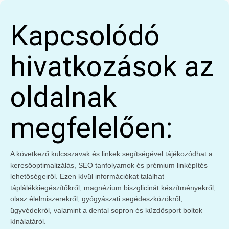
Kapcsolódó
hivatkozások az
oldalnak
megfelelően:
A következő kulcsszavak és linkek segítségével tájékozódhat a
keresőoptimalizálás, SEO tanfolyamok és prémium linképítés
lehetőségeiről. Ezen kívül információkat találhat
táplálékkiegészítőkről, magnézium biszglicinát készítményekről,
olasz élelmiszerekről, gyógyászati segédeszközökről,
ügyvédekről, valamint a dental sopron és küzdősport boltok
kínálatáról.