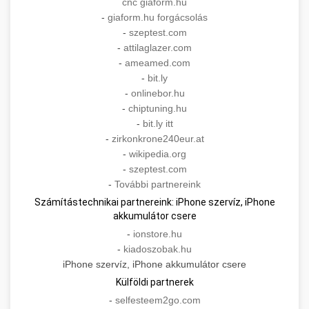
cnc giaform.hu
-
giaform.hu forgácsolás
-
szeptest.com
-
attilaglazer.com
-
ameamed.com
-
bit.ly
-
onlinebor.hu
-
chiptuning.hu
-
bit.ly itt
-
zirkonkrone240eur.at
-
wikipedia.org
-
szeptest.com
-
További partnereink
Számítástechnikai partnereink: iPhone szervíz, iPhone
akkumulátor csere
-
ionstore.hu
-
kiadoszobak.hu
iPhone szervíz, iPhone akkumulátor csere
Külföldi partnerek
-
selfesteem2go.com