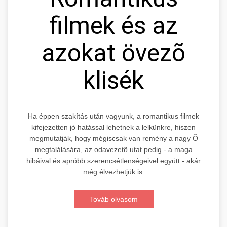
filmek és az
azokat övezõ
klisék
Ha éppen szakítás után vagyunk, a romantikus filmek
kifejezetten jó hatással lehetnek a lelkünkre, hiszen
megmutatják, hogy mégiscsak van remény a nagy Õ
megtalálására, az odavezetõ utat pedig - a maga
hibáival és apróbb szerencsétlenségeivel együtt - akár
még élvezhetjük is.
Továb olvasom