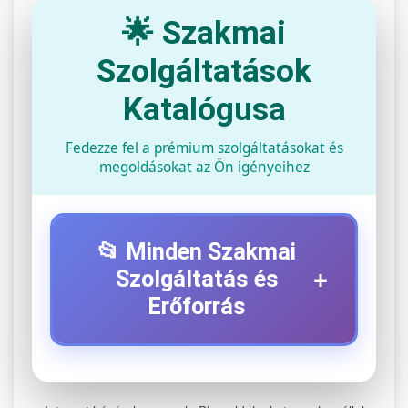
🌟 Szakmai
Szolgáltatások
Katalógusa
Fedezze fel a prémium szolgáltatásokat és
megoldásokat az Ön igényeihez
📂 Minden Szakmai
+
Szolgáltatás és
Erőforrás
⚡ 1. Legjobb Elektromos Roller
+
Szerviz