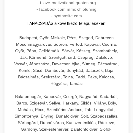
-
i-love-motivational-quotes.org
-
facebook.com mmc chiptuning
-
synthasite.com
TANÁCSADÁS a következő településeken:
Budapest, Győr, Miskolc, Pécs, Szeged, Debrecen
Mosonmagyaróvár, Sopron, Fertőd, Kapuvár, Csorna,
Győr, Pápa, Celldömölk, Sárvár, Kőszeg, Szombathely,
Ják, Körmend, Szentgotthárd, Csepreg, Zalalövő,
Vasvár, Jánosháza, Devecser, Ajka, Sümeg, Pécsvárad,
Komló, Sásd, Dombóvár, Bonyhád, Bátaszék, Baja,
Bácsalmás, Szekszárd, Tolna, Fadd, Paks, Kalocsa,
Hőgyész, Tamási
Balatonboglár, Kaposvár, Csurgó, Nagyatád, Kadarkút,
Barcs, Szigetvár, Sellye, Harkány, Siklós, Villány, Bóly,
Mohács, Pécs, Szentlőrinc Andocs, Tab, Lengyeltóti,
Simontornya, Enying, Dunaföldvár, Solt, Szabadszállás,
Sárbogárd, Dunaújváros, Kunszentmiklós, Ráckeve,
Gárdony, Székesfehérvár, Balatonföldvár, Siófok,