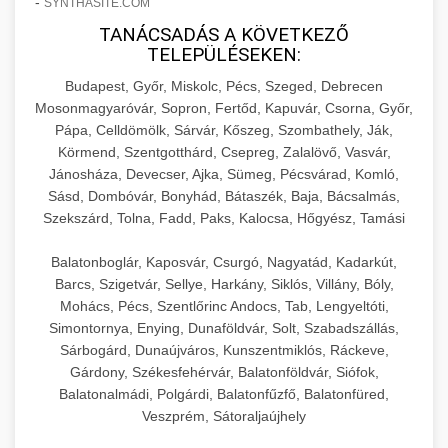
-
SYNTHASITE.COM
hőmérséklet-szabályozással.
Professzionális hűtőegységek és hűtőkamrák
TANÁCSADÁS A KÖVETKEZŐ
kereskedelmi konyhák számára.
+
💧 26. Ipari Mosogatógép
TELEPÜLÉSEKEN:
chef-iparikonyhagepek.hu
Energiahatékony hűtési megoldások nagy
Budapest, Győr, Miskolc, Pécs, Szeged, Debrecen
kapacitással.
Kereskedelmi mosogatóberendezések nagy
kereskedelmi sütősütő
Mosonmagyaróvár, Sopron, Fertőd, Kapuvár, Csorna, Győr,
forgalmú éttermi műveletekhez. Gyors tisztítási
+
🧀 27. Ipari Sajtreszelő Gép
Pápa, Celldömölk, Sárvár, Kőszeg, Szombathely, Ják,
chef-iparikonyhagepek.hu
ciklusok fertőtlenítési képességekkel.
Körmend, Szentgotthárd, Csepreg, Zalalövő, Vasvár,
Ipari sajtreszelők és aprítógépek kereskedelmi
kereskedelmi hűtőegység
Jánosháza, Devecser, Ajka, Sümeg, Pécsvárad, Komló,
chef-iparikonyhagepek.hu
Sásd, Dombóvár, Bonyhád, Bátaszék, Baja, Bácsalmás,
élelmiszer-előkészítéshez. Különböző reszelési
🍳 28. Nagykonyhai
+
Szekszárd, Tolna, Fadd, Paks, Kalocsa, Hőgyész, Tamási
méretek különböző alkalmazásokhoz.
kereskedelmi mosogatógép
Berendezések
Balatonboglár, Kaposvár, Csurgó, Nagyatád, Kadarkút,
chef-iparikonyhagepek.hu
Teljes körű nagykonyhai berendezések és
Barcs, Szigetvár, Sellye, Harkány, Siklós, Villány, Bóly,
professzionális vendéglátóipari kellékek.
Mohács, Pécs, Szentlőrinc Andocs, Tab, Lengyeltóti,
kereskedelmi sajtreszelő
Simontornya, Enying, Dunaföldvár, Solt, Szabadszállás,
Minden, ami szükséges éttermi és catering
Sárbogárd, Dunaújváros, Kunszentmiklós, Ráckeve,
műveletekhez.
Gárdony, Székesfehérvár, Balatonföldvár, Siófok,
Balatonalmádi, Polgárdi, Balatonfűzfő, Balatonfüred,
chef-iparikonyhagepek.hu
Veszprém, Sátoraljaújhely
kereskedelmi konyhai megoldások