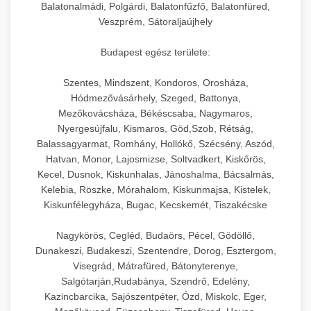
Balatonalmádi, Polgárdi, Balatonfűzfő, Balatonfüred,
Veszprém, Sátoraljaújhely
Budapest egész területe:
Szentes, Mindszent, Kondoros, Orosháza,
Hódmezővásárhely, Szeged, Battonya,
Mezőkovácsháza, Békéscsaba, Nagymaros,
Nyergesújfalu, Kismaros, Göd,Szob, Rétság,
Balassagyarmat, Romhány, Hollókő, Szécsény, Aszód,
Hatvan, Monor, Lajosmizse, Soltvadkert, Kiskőrös,
Kecel, Dusnok, Kiskunhalas, Jánoshalma, Bácsalmás,
Kelebia, Röszke, Mórahalom, Kiskunmajsa, Kistelek,
Kiskunfélegyháza, Bugac, Kecskemét, Tiszakécske
Nagykörös, Cegléd, Budaörs, Pécel, Gödöllő,
Dunakeszi, Budakeszi, Szentendre, Dorog, Esztergom,
Visegrád, Mátrafüred, Bátonyterenye,
Salgótarján,Rudabánya, Szendrő, Edelény,
Kazincbarcika, Sajószentpéter, Ózd, Miskolc, Eger,