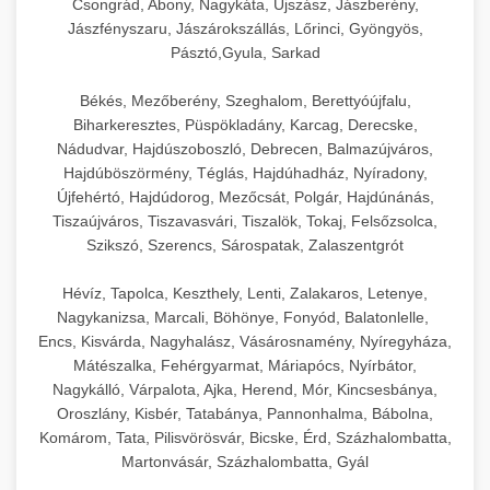
Csongrád, Abony, Nagykáta, Újszász, Jászberény,
Jászfényszaru, Jászárokszállás, Lőrinci, Gyöngyös,
Pásztó,Gyula, Sarkad
Békés, Mezőberény, Szeghalom, Berettyóújfalu,
Biharkeresztes, Püspökladány, Karcag, Derecske,
Nádudvar, Hajdúszoboszló, Debrecen, Balmazújváros,
Hajdúböszörmény, Téglás, Hajdúhadház, Nyíradony,
Újfehértó, Hajdúdorog, Mezőcsát, Polgár, Hajdúnánás,
Tiszaújváros, Tiszavasvári, Tiszalök, Tokaj, Felsőzsolca,
Szikszó, Szerencs, Sárospatak, Zalaszentgrót
Hévíz, Tapolca, Keszthely, Lenti, Zalakaros, Letenye,
Nagykanizsa, Marcali, Böhönye, Fonyód, Balatonlelle,
Encs, Kisvárda, Nagyhalász, Vásárosnamény, Nyíregyháza,
Mátészalka, Fehérgyarmat, Máriapócs, Nyírbátor,
Nagykálló, Várpalota, Ajka, Herend, Mór, Kincsesbánya,
Oroszlány, Kisbér, Tatabánya, Pannonhalma, Bábolna,
Komárom, Tata, Pilisvörösvár, Bicske, Érd, Százhalombatta,
Martonvásár, Százhalombatta, Gyál