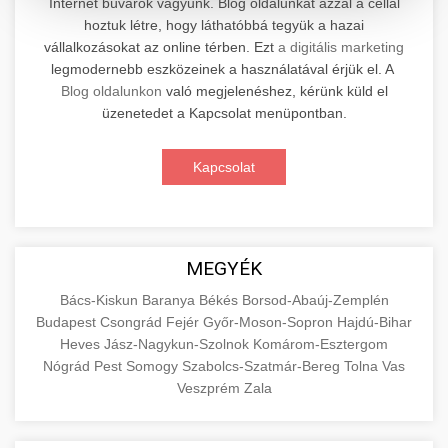
Internet búvárok vagyunk. Blog oldalunkat azzal a céllal
hoztuk létre, hogy láthatóbbá tegyük a hazai
Professzionális elektromos roller javítási és
vállalkozásokat az online térben. Ezt
a digitális marketing
karbantartási szolgáltatások. Szakértő
📊 2. Online Marketing
legmodernebb eszközeinek a használatával érjük el. A
+
technikusaink minőségi szervízt nyújtanak
Ügynökség
Blog oldalunkon
való megjelenéshez, kérünk küld el
minden jelentős márkához és modellhez.
üzenetedet a Kapcsolat menüpontban.
Átfogó online marketing szolgáltatások,
Szervizközpont Látogatása
beleértve a SEO-t, közösségi média kezelést és
+
Kapcsolat
🛴 3. Legjobb Elektromos Roller
digitális hirdetéseket. Növekedés elérése
roller javítószerviz
adatvezérelt stratégiákkal.
Találja meg a piacon elérhető legjobb
elektromos rollereket. Hasonlítsa össze a
+
🔗 4. Prémium Linképítés
aimarketingugynokseg.hu
MEGYÉK
legjobb modelleket, funkciókat és árakat
megalapozott vásárlási döntéshez.
Magas minőségű backlink beszerzési
digitális ügynökségi szolgáltatások
Bács-Kiskun
Baranya
Békés
Borsod-Abaúj-Zemplén
Budapest
Csongrád
Fejér
Győr-Moson-Sopron
Hajdú-Bihar
szolgáltatások webhelye autoritásának és
📦 5. Termékek és
+
Legjobb Modellek Megtekintése
Heves
Jász-Nagykun-Szolnok
Komárom-Esztergom
keresőmotoros rangsorolásának növeléséhez.
Szolgáltatások
Nógrád
Pest
Somogy
Szabolcs-Szatmár-Bereg
Tolna
Vas
Csak fehér kalapú technikák.
e-roller értékelések
Veszprém
Zala
Oktatási forrás, amely magyarázza az áruk és
aimarketingugynokseg.hu
szolgáltatások alapvető fogalmait a
+
💶 6. EU-s Pénzek