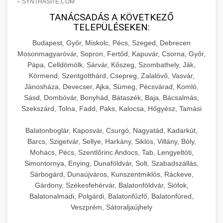
-
SYNTHASITE.COM
hőmérséklet-szabályozással.
Professzionális hűtőegységek és hűtőkamrák
TANÁCSADÁS A KÖVETKEZŐ
kereskedelmi konyhák számára.
+
💧 26. Ipari Mosogatógép
TELEPÜLÉSEKEN:
chef-iparikonyhagepek.hu
Energiahatékony hűtési megoldások nagy
Budapest, Győr, Miskolc, Pécs, Szeged, Debrecen
kapacitással.
Kereskedelmi mosogatóberendezések nagy
kereskedelmi sütősütő
Mosonmagyaróvár, Sopron, Fertőd, Kapuvár, Csorna, Győr,
forgalmú éttermi műveletekhez. Gyors tisztítási
+
🧀 27. Ipari Sajtreszelő Gép
Pápa, Celldömölk, Sárvár, Kőszeg, Szombathely, Ják,
chef-iparikonyhagepek.hu
ciklusok fertőtlenítési képességekkel.
Körmend, Szentgotthárd, Csepreg, Zalalövő, Vasvár,
Ipari sajtreszelők és aprítógépek kereskedelmi
kereskedelmi hűtőegység
Jánosháza, Devecser, Ajka, Sümeg, Pécsvárad, Komló,
chef-iparikonyhagepek.hu
Sásd, Dombóvár, Bonyhád, Bátaszék, Baja, Bácsalmás,
élelmiszer-előkészítéshez. Különböző reszelési
🍳 28. Nagykonyhai
+
Szekszárd, Tolna, Fadd, Paks, Kalocsa, Hőgyész, Tamási
méretek különböző alkalmazásokhoz.
kereskedelmi mosogatógép
Berendezések
Balatonboglár, Kaposvár, Csurgó, Nagyatád, Kadarkút,
chef-iparikonyhagepek.hu
Teljes körű nagykonyhai berendezések és
Barcs, Szigetvár, Sellye, Harkány, Siklós, Villány, Bóly,
professzionális vendéglátóipari kellékek.
Mohács, Pécs, Szentlőrinc Andocs, Tab, Lengyeltóti,
kereskedelmi sajtreszelő
Simontornya, Enying, Dunaföldvár, Solt, Szabadszállás,
Minden, ami szükséges éttermi és catering
Sárbogárd, Dunaújváros, Kunszentmiklós, Ráckeve,
műveletekhez.
Gárdony, Székesfehérvár, Balatonföldvár, Siófok,
Balatonalmádi, Polgárdi, Balatonfűzfő, Balatonfüred,
chef-iparikonyhagepek.hu
Veszprém, Sátoraljaújhely
kereskedelmi konyhai megoldások