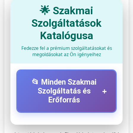
🌟 Szakmai
Szolgáltatások
Katalógusa
Fedezze fel a prémium szolgáltatásokat és
megoldásokat az Ön igényeihez
📂 Minden Szakmai
+
Szolgáltatás és
Erőforrás
⚡ 1. Legjobb Elektromos Roller
+
Szerviz