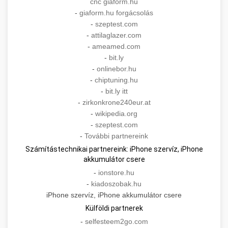
cnc giaform.hu
-
giaform.hu forgácsolás
-
szeptest.com
-
attilaglazer.com
-
ameamed.com
-
bit.ly
-
onlinebor.hu
-
chiptuning.hu
-
bit.ly itt
-
zirkonkrone240eur.at
-
wikipedia.org
-
szeptest.com
-
További partnereink
Számítástechnikai partnereink: iPhone szervíz, iPhone
akkumulátor csere
-
ionstore.hu
-
kiadoszobak.hu
iPhone szervíz, iPhone akkumulátor csere
Külföldi partnerek
-
selfesteem2go.com