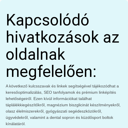
Kapcsolódó
hivatkozások az
oldalnak
megfelelően:
A következő kulcsszavak és linkek segítségével tájékozódhat a
keresőoptimalizálás, SEO tanfolyamok és prémium linképítés
lehetőségeiről. Ezen kívül információkat találhat
táplálékkiegészítőkről, magnézium biszglicinát készítményekről,
olasz élelmiszerekről, gyógyászati segédeszközökről,
ügyvédekről, valamint a dental sopron és küzdősport boltok
kínálatáról.