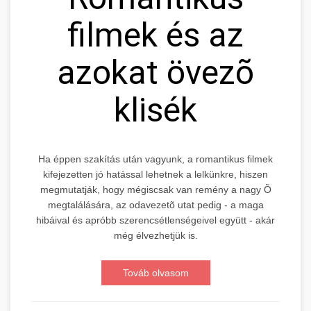
filmek és az
azokat övezõ
klisék
Ha éppen szakítás után vagyunk, a romantikus filmek
kifejezetten jó hatással lehetnek a lelkünkre, hiszen
megmutatják, hogy mégiscsak van remény a nagy Õ
megtalálására, az odavezetõ utat pedig - a maga
hibáival és apróbb szerencsétlenségeivel együtt - akár
még élvezhetjük is.
Továb olvasom