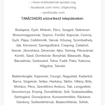
-
i-love-motivational-quotes.org
-
facebook.com mmc chiptuning
-
synthasite.com
TANÁCSADÁS a következő településeken:
Budapest, Győr, Miskolc, Pécs, Szeged, Debrecen
Mosonmagyaróvár, Sopron, Fertőd, Kapuvár, Csorna,
Győr, Pápa, Celldömölk, Sárvár, Kőszeg, Szombathely,
Ják, Körmend, Szentgotthárd, Csepreg, Zalalövő,
Vasvár, Jánosháza, Devecser, Ajka, Sümeg, Pécsvárad,
Komló, Sásd, Dombóvár, Bonyhád, Bátaszék, Baja,
Bácsalmás, Szekszárd, Tolna, Fadd, Paks, Kalocsa,
Hőgyész, Tamási
Balatonboglár, Kaposvár, Csurgó, Nagyatád, Kadarkút,
Barcs, Szigetvár, Sellye, Harkány, Siklós, Villány, Bóly,
Mohács, Pécs, Szentlőrinc Andocs, Tab, Lengyeltóti,
Simontornya, Enying, Dunaföldvár, Solt, Szabadszállás,
Sárbogárd, Dunaújváros, Kunszentmiklós, Ráckeve,
Gárdony, Székesfehérvár, Balatonföldvár, Siófok,