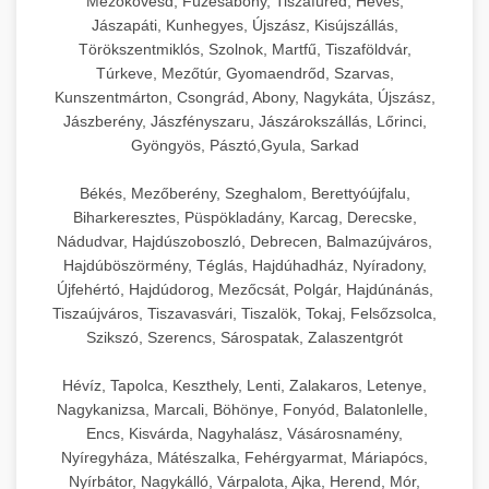
Mezőkövesd, Füzesabony, Tiszafüred, Heves,
Jászapáti, Kunhegyes, Újszász, Kisújszállás,
Törökszentmiklós, Szolnok, Martfű, Tiszaföldvár,
Túrkeve, Mezőtúr, Gyomaendrőd, Szarvas,
Kunszentmárton, Csongrád, Abony, Nagykáta, Újszász,
Jászberény, Jászfényszaru, Jászárokszállás, Lőrinci,
Gyöngyös, Pásztó,Gyula, Sarkad
Békés, Mezőberény, Szeghalom, Berettyóújfalu,
Biharkeresztes, Püspökladány, Karcag, Derecske,
Nádudvar, Hajdúszoboszló, Debrecen, Balmazújváros,
Hajdúböszörmény, Téglás, Hajdúhadház, Nyíradony,
Újfehértó, Hajdúdorog, Mezőcsát, Polgár, Hajdúnánás,
Tiszaújváros, Tiszavasvári, Tiszalök, Tokaj, Felsőzsolca,
Szikszó, Szerencs, Sárospatak, Zalaszentgrót
Hévíz, Tapolca, Keszthely, Lenti, Zalakaros, Letenye,
Nagykanizsa, Marcali, Böhönye, Fonyód, Balatonlelle,
Encs, Kisvárda, Nagyhalász, Vásárosnamény,
Nyíregyháza, Mátészalka, Fehérgyarmat, Máriapócs,
Nyírbátor, Nagykálló, Várpalota, Ajka, Herend, Mór,