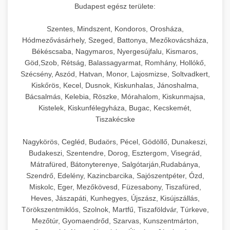
Budapest egész területe:
Szentes, Mindszent, Kondoros, Orosháza,
Hódmezővásárhely, Szeged, Battonya, Mezőkovácsháza,
Békéscsaba, Nagymaros, Nyergesújfalu, Kismaros,
Göd,Szob, Rétság, Balassagyarmat, Romhány, Hollókő,
Szécsény, Aszód, Hatvan, Monor, Lajosmizse, Soltvadkert,
Kiskőrös, Kecel, Dusnok, Kiskunhalas, Jánoshalma,
Bácsalmás, Kelebia, Röszke, Mórahalom, Kiskunmajsa,
Kistelek, Kiskunfélegyháza, Bugac, Kecskemét,
Tiszakécske
Nagykörös, Cegléd, Budaörs, Pécel, Gödöllő, Dunakeszi,
Budakeszi, Szentendre, Dorog, Esztergom, Visegrád,
Mátrafüred, Bátonyterenye, Salgótarján,Rudabánya,
Szendrő, Edelény, Kazincbarcika, Sajószentpéter, Ózd,
Miskolc, Eger, Mezőkövesd, Füzesabony, Tiszafüred,
Heves, Jászapáti, Kunhegyes, Újszász, Kisújszállás,
Törökszentmiklós, Szolnok, Martfű, Tiszaföldvár, Túrkeve,
Mezőtúr, Gyomaendrőd, Szarvas, Kunszentmárton,