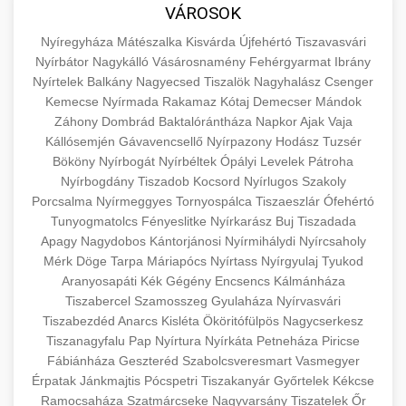
közgazdaságtanban és az üzleti életben.
VÁROSOK
minőségi backlink szolgáltatás
Ismerje meg a terméktípusokat és szolgáltatási
Információk az EU finanszírozási
Nyíregyháza
Mátészalka
Kisvárda
Újfehértó
Tiszavasvári
kategóriákat.
lehetőségeiről, pályázatokról és pénzügyi
Nyírbátor
Nagykálló
Vásárosnamény
Fehérgyarmat
Ibrány
+
🚀 7. SEO Ügynökség
támogatási programokról. Maradjon tájékozott
Nyírtelek
Balkány
Nagyecsed
Tiszalök
Nagyhalász
Csenger
en.wikipedia.org
gazdasági koncepciók
Kemecse
Nyírmada
Rakamaz
Kótaj
Demecser
Mándok
a vállalkozások és projektek számára elérhető
Szakértő keresőmotor-optimalizálási
Záhony
Dombrád
Baktalórántháza
Napkor
Ajak
Vaja
forrásokról.
szolgáltatások webhelye láthatóságának és
+
💎 8. Mellplasztika
Kállósemjén
Gávavencsellő
Nyírpazony
Hodász
Tuzsér
organikus forgalmának javításához. Technikai
Bököny
Nyírbogát
Nyírbéltek
Ópályi
Levelek
Pátroha
kozter.com - EU-s pénzek
SEO, tartalom optimalizálás és még sok más.
Professzionális mellnagyobbítási szolgáltatások
Nyírbogdány
Tiszadob
Kocsord
Nyírlugos
Szakoly
Porcsalma
Nyírmeggyes
Tornyospálca
Tiszaeszlár
Ófehértó
tapasztalt sebészekkel. Tudjon meg többet az
EU pályázati programok
+
✨ 9. Hasplasztika
Tunyogmatolcs
Fényeslitke
Nyírkarász
Buj
Tiszadada
onlinemarketing101.biz
eljárásokról, a gyógyulásról és a konzultációs
Apagy
Nagydobos
Kántorjánosi
Nyírmihálydi
Nyírcsaholy
lehetőségekről az esztétikai fejlesztéshez.
Szakértő hasplasztikai eljárások laposabb,
keresési optimalizálási szakértők
Mérk
Döge
Tarpa
Máriapócs
Nyírtass
Nyírgyulaj
Tyukod
feszesebb has eléréséhez. Konzultáció
Aranyosapáti
Kék
Gégény
Encsencs
Kálmánháza
+
👁️ 10. Szemhéjplasztika
szeptest.com
kozmetikai mellsebészet
Tiszabercel
Szamosszeg
Gyulaháza
Nyírvasvári
minősített plasztikai sebészekkel és átfogó
Tiszabezdéd
Anarcs
Kisléta
Ököritófülpös
Nagycserkesz
utókezeléssel.
Professzionális blefaroplasztikai eljárások
Tiszanagyfalu
Pap
Nyírtura
Nyírkáta
Petneháza
Piricse
megjelenése frissítéséhez. Felső és alsó
Fábiánháza
Geszteréd
Szabolcsveresmart
Vasmegyer
📈 11. Paciensek Számának
+
szeptest.com
has kontúrozó műtét
szemhéjműtét tapasztalt kozmetikai
Érpatak
Jánkmajtis
Pócspetri
Tiszakanyár
Győrtelek
Kékcse
150%-os Növelése
Ramocsaháza
Szatmárcseke
sebészekkel.
Nagyvarsány
Tiszatelek
Őr