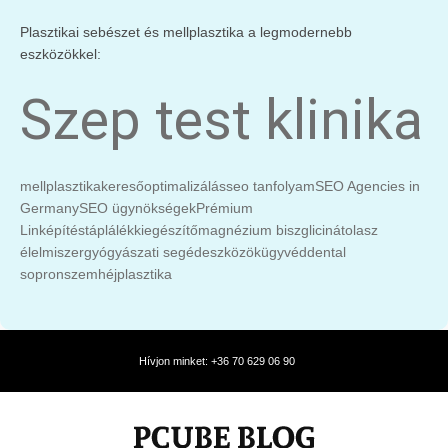
Plasztikai sebészet és mellplasztika a legmodernebb
eszközökkel:
Szep test klinika
mellplasztika
keresőoptimalizálás
seo tanfolyam
SEO Agencies in
Germany
SEO ügynökségek
Prémium
Linképítés
táplálékkiegészítő
magnézium biszglicinát
olasz
élelmiszer
gyógyászati segédeszközök
ügyvéd
dental
sopron
szemhéjplasztika
Hívjon minket: +36 70 629 06 90