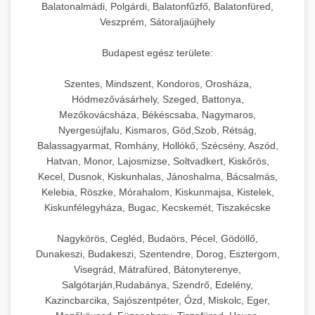
Balatonalmádi, Polgárdi, Balatonfűzfő, Balatonfüred,
Veszprém, Sátoraljaújhely
Budapest egész területe:
Szentes, Mindszent, Kondoros, Orosháza,
Hódmezővásárhely, Szeged, Battonya,
Mezőkovácsháza, Békéscsaba, Nagymaros,
Nyergesújfalu, Kismaros, Göd,Szob, Rétság,
Balassagyarmat, Romhány, Hollókő, Szécsény, Aszód,
Hatvan, Monor, Lajosmizse, Soltvadkert, Kiskőrös,
Kecel, Dusnok, Kiskunhalas, Jánoshalma, Bácsalmás,
Kelebia, Röszke, Mórahalom, Kiskunmajsa, Kistelek,
Kiskunfélegyháza, Bugac, Kecskemét, Tiszakécske
Nagykörös, Cegléd, Budaörs, Pécel, Gödöllő,
Dunakeszi, Budakeszi, Szentendre, Dorog, Esztergom,
Visegrád, Mátrafüred, Bátonyterenye,
Salgótarján,Rudabánya, Szendrő, Edelény,
Kazincbarcika, Sajószentpéter, Ózd, Miskolc, Eger,