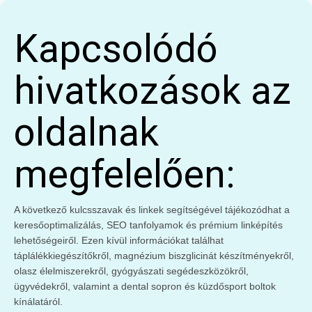
Kapcsolódó
hivatkozások az
oldalnak
megfelelően:
A következő kulcsszavak és linkek segítségével tájékozódhat a
keresőoptimalizálás, SEO tanfolyamok és prémium linképítés
lehetőségeiről. Ezen kívül információkat találhat
táplálékkiegészítőkről, magnézium biszglicinát készítményekről,
olasz élelmiszerekről, gyógyászati segédeszközökről,
ügyvédekről, valamint a dental sopron és küzdősport boltok
kínálatáról.