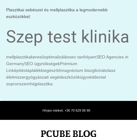
Plasztikai sebészet és mellplasztika a legmodernebb
eszközökkel:
Szep test klinika
mellplasztika
keresőoptimalizálás
seo tanfolyam
SEO Agencies in
Germany
SEO ügynökségek
Prémium
Linképítés
táplálékkiegészítő
magnézium biszglicinát
olasz
élelmiszer
gyógyászati segédeszközök
ügyvéd
dental
sopron
szemhéjplasztika
Hívjon minket: +36 70 629 06 90