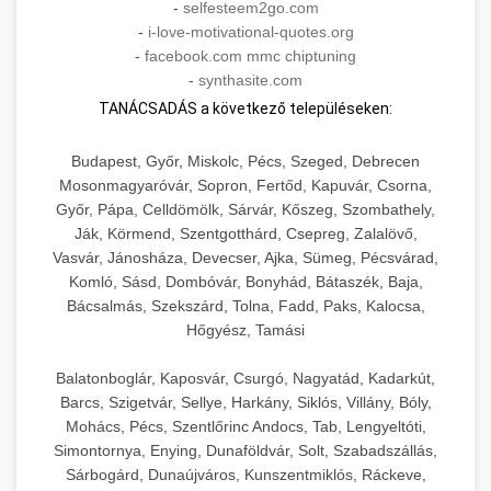
-
selfesteem2go.com
-
i-love-motivational-quotes.org
-
facebook.com mmc chiptuning
-
synthasite.com
TANÁCSADÁS a következő településeken:
Budapest, Győr, Miskolc, Pécs, Szeged, Debrecen
Mosonmagyaróvár, Sopron, Fertőd, Kapuvár, Csorna,
Győr, Pápa, Celldömölk, Sárvár, Kőszeg, Szombathely,
Ják, Körmend, Szentgotthárd, Csepreg, Zalalövő,
Vasvár, Jánosháza, Devecser, Ajka, Sümeg, Pécsvárad,
Komló, Sásd, Dombóvár, Bonyhád, Bátaszék, Baja,
Bácsalmás, Szekszárd, Tolna, Fadd, Paks, Kalocsa,
Hőgyész, Tamási
Balatonboglár, Kaposvár, Csurgó, Nagyatád, Kadarkút,
Barcs, Szigetvár, Sellye, Harkány, Siklós, Villány, Bóly,
Mohács, Pécs, Szentlőrinc Andocs, Tab, Lengyeltóti,
Simontornya, Enying, Dunaföldvár, Solt, Szabadszállás,
Sárbogárd, Dunaújváros, Kunszentmiklós, Ráckeve,