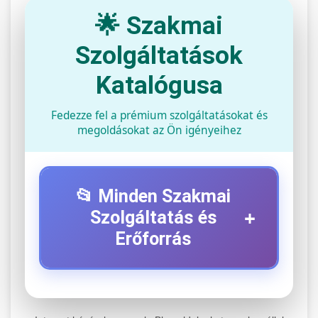
🌟 Szakmai
Szolgáltatások
Katalógusa
Fedezze fel a prémium szolgáltatásokat és
megoldásokat az Ön igényeihez
📂 Minden Szakmai
+
Szolgáltatás és
Erőforrás
⚡ 1. Legjobb Elektromos Roller
+
Szerviz