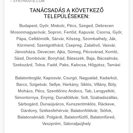
-
SYNTHASITE.COM
hőmérséklet-szabályozással.
Professzionális hűtőegységek és hűtőkamrák
TANÁCSADÁS A KÖVETKEZŐ
kereskedelmi konyhák számára.
+
💧 26. Ipari Mosogatógép
TELEPÜLÉSEKEN:
chef-iparikonyhagepek.hu
Energiahatékony hűtési megoldások nagy
Budapest, Győr, Miskolc, Pécs, Szeged, Debrecen
kapacitással.
Kereskedelmi mosogatóberendezések nagy
kereskedelmi sütősütő
Mosonmagyaróvár, Sopron, Fertőd, Kapuvár, Csorna, Győr,
forgalmú éttermi műveletekhez. Gyors tisztítási
+
🧀 27. Ipari Sajtreszelő Gép
Pápa, Celldömölk, Sárvár, Kőszeg, Szombathely, Ják,
chef-iparikonyhagepek.hu
ciklusok fertőtlenítési képességekkel.
Körmend, Szentgotthárd, Csepreg, Zalalövő, Vasvár,
Ipari sajtreszelők és aprítógépek kereskedelmi
kereskedelmi hűtőegység
Jánosháza, Devecser, Ajka, Sümeg, Pécsvárad, Komló,
chef-iparikonyhagepek.hu
Sásd, Dombóvár, Bonyhád, Bátaszék, Baja, Bácsalmás,
élelmiszer-előkészítéshez. Különböző reszelési
🍳 28. Nagykonyhai
+
Szekszárd, Tolna, Fadd, Paks, Kalocsa, Hőgyész, Tamási
méretek különböző alkalmazásokhoz.
kereskedelmi mosogatógép
Berendezések
Balatonboglár, Kaposvár, Csurgó, Nagyatád, Kadarkút,
chef-iparikonyhagepek.hu
Teljes körű nagykonyhai berendezések és
Barcs, Szigetvár, Sellye, Harkány, Siklós, Villány, Bóly,
professzionális vendéglátóipari kellékek.
Mohács, Pécs, Szentlőrinc Andocs, Tab, Lengyeltóti,
kereskedelmi sajtreszelő
Simontornya, Enying, Dunaföldvár, Solt, Szabadszállás,
Minden, ami szükséges éttermi és catering
Sárbogárd, Dunaújváros, Kunszentmiklós, Ráckeve,
műveletekhez.
Gárdony, Székesfehérvár, Balatonföldvár, Siófok,
Balatonalmádi, Polgárdi, Balatonfűzfő, Balatonfüred,
chef-iparikonyhagepek.hu
Veszprém, Sátoraljaújhely
kereskedelmi konyhai megoldások