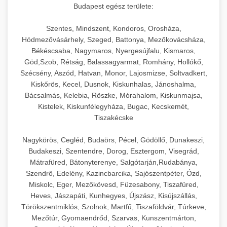
Budapest egész területe:
Szentes, Mindszent, Kondoros, Orosháza,
Hódmezővásárhely, Szeged, Battonya, Mezőkovácsháza,
Békéscsaba, Nagymaros, Nyergesújfalu, Kismaros,
Göd,Szob, Rétság, Balassagyarmat, Romhány, Hollókő,
Szécsény, Aszód, Hatvan, Monor, Lajosmizse, Soltvadkert,
Kiskőrös, Kecel, Dusnok, Kiskunhalas, Jánoshalma,
Bácsalmás, Kelebia, Röszke, Mórahalom, Kiskunmajsa,
Kistelek, Kiskunfélegyháza, Bugac, Kecskemét,
Tiszakécske
Nagykörös, Cegléd, Budaörs, Pécel, Gödöllő, Dunakeszi,
Budakeszi, Szentendre, Dorog, Esztergom, Visegrád,
Mátrafüred, Bátonyterenye, Salgótarján,Rudabánya,
Szendrő, Edelény, Kazincbarcika, Sajószentpéter, Ózd,
Miskolc, Eger, Mezőkövesd, Füzesabony, Tiszafüred,
Heves, Jászapáti, Kunhegyes, Újszász, Kisújszállás,
Törökszentmiklós, Szolnok, Martfű, Tiszaföldvár, Túrkeve,
Mezőtúr, Gyomaendrőd, Szarvas, Kunszentmárton,