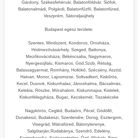
Gárdony, Székesfehérvár, Balatonföldvár, Siófok,
Balatonalmádi, Polgárdi, Balatonfűzfő, Balatonfüred,
Veszprém, Sátoraljaújhely
Budapest egész területe:
Szentes, Mindszent, Kondoros, Orosháza,
Hódmezővásárhely, Szeged, Battonya,
Mezőkovácsháza, Békéscsaba, Nagymaros,
Nyergesújfalu, Kismaros, Göd,Szob, Rétság,
Balassagyarmat, Romhány, Hollókő, Szécsény, Aszód,
Hatvan, Monor, Lajosmizse, Soltvadkert, Kiskőrös,
Kecel, Dusnok, Kiskunhalas, Jánoshalma, Bácsalmás,
Kelebia, Röszke, Mórahalom, Kiskunmajsa, Kistelek,
Kiskunfélegyháza, Bugac, Kecskemét, Tiszakécske
Nagykörös, Cegléd, Budaörs, Pécel, Gödöllő,
Dunakeszi, Budakeszi, Szentendre, Dorog, Esztergom,
Visegrád, Mátrafüred, Bátonyterenye,
Salgótarján,Rudabánya, Szendrő, Edelény,
Kazincbarcika, Sajószentpéter, Ózd, Miskolc, Eger,