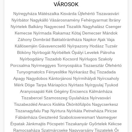
közgazdaságtanban és az üzleti életben.
VÁROSOK
minőségi backlink szolgáltatás
Ismerje meg a terméktípusokat és szolgáltatási
Információk az EU finanszírozási
Nyíregyháza
Mátészalka
Kisvárda
Újfehértó
Tiszavasvári
kategóriákat.
lehetőségeiről, pályázatokról és pénzügyi
Nyírbátor
Nagykálló
Vásárosnamény
Fehérgyarmat
Ibrány
+
🚀 7. SEO Ügynökség
támogatási programokról. Maradjon tájékozott
Nyírtelek
Balkány
Nagyecsed
Tiszalök
Nagyhalász
Csenger
en.wikipedia.org
gazdasági koncepciók
Kemecse
Nyírmada
Rakamaz
Kótaj
Demecser
Mándok
a vállalkozások és projektek számára elérhető
Szakértő keresőmotor-optimalizálási
Záhony
Dombrád
Baktalórántháza
Napkor
Ajak
Vaja
forrásokról.
szolgáltatások webhelye láthatóságának és
+
💎 8. Mellplasztika
Kállósemjén
Gávavencsellő
Nyírpazony
Hodász
Tuzsér
organikus forgalmának javításához. Technikai
Bököny
Nyírbogát
Nyírbéltek
Ópályi
Levelek
Pátroha
kozter.com - EU-s pénzek
SEO, tartalom optimalizálás és még sok más.
Professzionális mellnagyobbítási szolgáltatások
Nyírbogdány
Tiszadob
Kocsord
Nyírlugos
Szakoly
Porcsalma
Nyírmeggyes
Tornyospálca
Tiszaeszlár
Ófehértó
tapasztalt sebészekkel. Tudjon meg többet az
EU pályázati programok
+
✨ 9. Hasplasztika
Tunyogmatolcs
Fényeslitke
Nyírkarász
Buj
Tiszadada
onlinemarketing101.biz
eljárásokról, a gyógyulásról és a konzultációs
Apagy
Nagydobos
Kántorjánosi
Nyírmihálydi
Nyírcsaholy
lehetőségekről az esztétikai fejlesztéshez.
Szakértő hasplasztikai eljárások laposabb,
keresési optimalizálási szakértők
Mérk
Döge
Tarpa
Máriapócs
Nyírtass
Nyírgyulaj
Tyukod
feszesebb has eléréséhez. Konzultáció
Aranyosapáti
Kék
Gégény
Encsencs
Kálmánháza
+
👁️ 10. Szemhéjplasztika
szeptest.com
kozmetikai mellsebészet
Tiszabercel
Szamosszeg
Gyulaháza
Nyírvasvári
minősített plasztikai sebészekkel és átfogó
Tiszabezdéd
Anarcs
Kisléta
Ököritófülpös
Nagycserkesz
utókezeléssel.
Professzionális blefaroplasztikai eljárások
Tiszanagyfalu
Pap
Nyírtura
Nyírkáta
Petneháza
Piricse
megjelenése frissítéséhez. Felső és alsó
Fábiánháza
Geszteréd
Szabolcsveresmart
Vasmegyer
📈 11. Paciensek Számának
+
szeptest.com
has kontúrozó műtét
szemhéjműtét tapasztalt kozmetikai
Érpatak
Jánkmajtis
Pócspetri
Tiszakanyár
Győrtelek
Kékcse
150%-os Növelése
Ramocsaháza
Szatmárcseke
sebészekkel.
Nagyvarsány
Tiszatelek
Őr