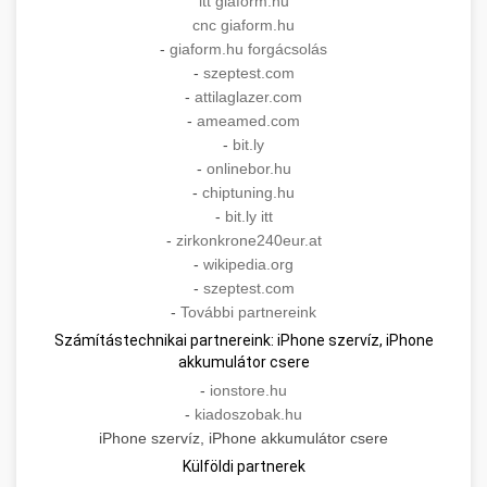
itt giaform.hu
cnc giaform.hu
-
giaform.hu forgácsolás
-
szeptest.com
-
attilaglazer.com
-
ameamed.com
-
bit.ly
-
onlinebor.hu
-
chiptuning.hu
-
bit.ly itt
-
zirkonkrone240eur.at
-
wikipedia.org
-
szeptest.com
-
További partnereink
Számítástechnikai partnereink: iPhone szervíz, iPhone
akkumulátor csere
-
ionstore.hu
-
kiadoszobak.hu
iPhone szervíz, iPhone akkumulátor csere
Külföldi partnerek