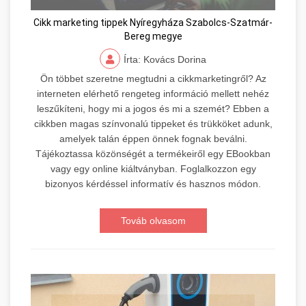
Cikk marketing tippek Nyíregyháza Szabolcs-Szatmár-
Bereg megye
Írta: Kovács Dorina
Ön többet szeretne megtudni a cikkmarketingről? Az
interneten elérhető rengeteg információ mellett nehéz
leszűkíteni, hogy mi a jogos és mi a szemét? Ebben a
cikkben magas színvonalú tippeket és trükköket adunk,
amelyek talán éppen önnek fognak beválni.
Tájékoztassa közönségét a termékeiről egy EBookban
vagy egy online kiáltványban. Foglalkozzon egy
bizonyos kérdéssel informatív és hasznos módon.
Továb olvasom