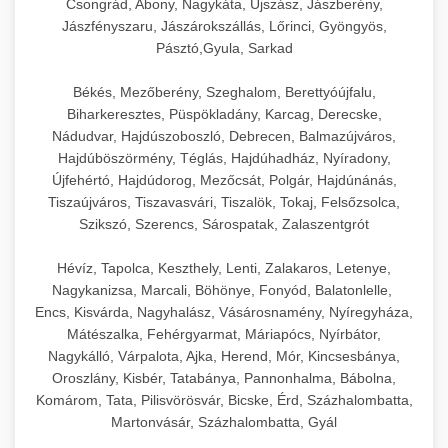
Csongrád, Abony, Nagykáta, Újszász, Jászberény,
Jászfényszaru, Jászárokszállás, Lőrinci, Gyöngyös,
Pásztó,Gyula, Sarkad
Békés, Mezőberény, Szeghalom, Berettyóújfalu,
Biharkeresztes, Püspökladány, Karcag, Derecske,
Nádudvar, Hajdúszoboszló, Debrecen, Balmazújváros,
Hajdúböszörmény, Téglás, Hajdúhadház, Nyíradony,
Újfehértó, Hajdúdorog, Mezőcsát, Polgár, Hajdúnánás,
Tiszaújváros, Tiszavasvári, Tiszalök, Tokaj, Felsőzsolca,
Szikszó, Szerencs, Sárospatak, Zalaszentgrót
Hévíz, Tapolca, Keszthely, Lenti, Zalakaros, Letenye,
Nagykanizsa, Marcali, Böhönye, Fonyód, Balatonlelle,
Encs, Kisvárda, Nagyhalász, Vásárosnamény, Nyíregyháza,
Mátészalka, Fehérgyarmat, Máriapócs, Nyírbátor,
Nagykálló, Várpalota, Ajka, Herend, Mór, Kincsesbánya,
Oroszlány, Kisbér, Tatabánya, Pannonhalma, Bábolna,
Komárom, Tata, Pilisvörösvár, Bicske, Érd, Százhalombatta,
Martonvásár, Százhalombatta, Gyál