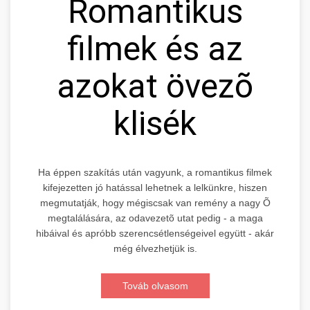
Romantikus
filmek és az
azokat övezõ
klisék
Ha éppen szakítás után vagyunk, a romantikus filmek
kifejezetten jó hatással lehetnek a lelkünkre, hiszen
megmutatják, hogy mégiscsak van remény a nagy Õ
megtalálására, az odavezetõ utat pedig - a maga
hibáival és apróbb szerencsétlenségeivel együtt - akár
még élvezhetjük is.
Továb olvasom