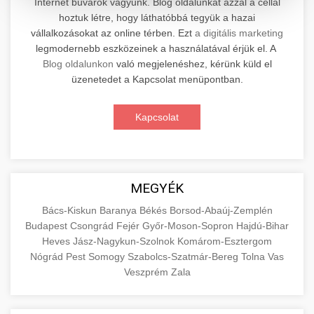
Internet búvárok vagyunk. Blog oldalunkat azzal a céllal
hoztuk létre, hogy láthatóbbá tegyük a hazai
Professzionális elektromos roller javítási és
vállalkozásokat az online térben. Ezt
a digitális marketing
karbantartási szolgáltatások. Szakértő
📊 2. Online Marketing
legmodernebb eszközeinek a használatával érjük el. A
+
technikusaink minőségi szervízt nyújtanak
Ügynökség
Blog oldalunkon
való megjelenéshez, kérünk küld el
minden jelentős márkához és modellhez.
üzenetedet a Kapcsolat menüpontban.
Átfogó online marketing szolgáltatások,
Szervizközpont Látogatása
beleértve a SEO-t, közösségi média kezelést és
+
Kapcsolat
🛴 3. Legjobb Elektromos Roller
digitális hirdetéseket. Növekedés elérése
roller javítószerviz
adatvezérelt stratégiákkal.
Találja meg a piacon elérhető legjobb
elektromos rollereket. Hasonlítsa össze a
+
🔗 4. Prémium Linképítés
aimarketingugynokseg.hu
MEGYÉK
legjobb modelleket, funkciókat és árakat
megalapozott vásárlási döntéshez.
Magas minőségű backlink beszerzési
digitális ügynökségi szolgáltatások
Bács-Kiskun
Baranya
Békés
Borsod-Abaúj-Zemplén
Budapest
Csongrád
Fejér
Győr-Moson-Sopron
Hajdú-Bihar
szolgáltatások webhelye autoritásának és
📦 5. Termékek és
+
Legjobb Modellek Megtekintése
Heves
Jász-Nagykun-Szolnok
Komárom-Esztergom
keresőmotoros rangsorolásának növeléséhez.
Szolgáltatások
Nógrád
Pest
Somogy
Szabolcs-Szatmár-Bereg
Tolna
Vas
Csak fehér kalapú technikák.
e-roller értékelések
Veszprém
Zala
Oktatási forrás, amely magyarázza az áruk és
aimarketingugynokseg.hu
szolgáltatások alapvető fogalmait a
+
💶 6. EU-s Pénzek