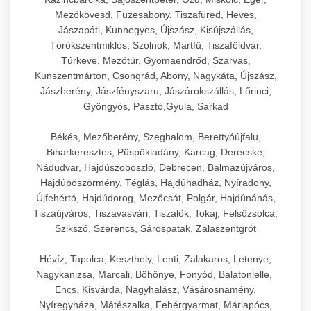
Mezőkövesd, Füzesabony, Tiszafüred, Heves,
Jászapáti, Kunhegyes, Újszász, Kisújszállás,
Törökszentmiklós, Szolnok, Martfű, Tiszaföldvár,
Túrkeve, Mezőtúr, Gyomaendrőd, Szarvas,
Kunszentmárton, Csongrád, Abony, Nagykáta, Újszász,
Jászberény, Jászfényszaru, Jászárokszállás, Lőrinci,
Gyöngyös, Pásztó,Gyula, Sarkad
Békés, Mezőberény, Szeghalom, Berettyóújfalu,
Biharkeresztes, Püspökladány, Karcag, Derecske,
Nádudvar, Hajdúszoboszló, Debrecen, Balmazújváros,
Hajdúböszörmény, Téglás, Hajdúhadház, Nyíradony,
Újfehértó, Hajdúdorog, Mezőcsát, Polgár, Hajdúnánás,
Tiszaújváros, Tiszavasvári, Tiszalök, Tokaj, Felsőzsolca,
Szikszó, Szerencs, Sárospatak, Zalaszentgrót
Hévíz, Tapolca, Keszthely, Lenti, Zalakaros, Letenye,
Nagykanizsa, Marcali, Böhönye, Fonyód, Balatonlelle,
Encs, Kisvárda, Nagyhalász, Vásárosnamény,
Nyíregyháza, Mátészalka, Fehérgyarmat, Máriapócs,