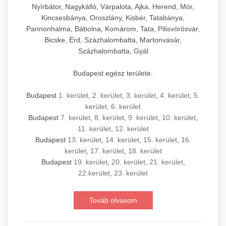
Nyírbátor, Nagykálló, Várpalota, Ajka, Herend, Mór,
Kincsesbánya, Oroszlány, Kisbér, Tatabánya,
Pannonhalma, Bábolna, Komárom, Tata, Pilisvörösvár,
Bicske, Érd, Százhalombatta, Martonvásár,
Százhalombatta, Gyál
Budapest egész területe:
Budapest
1. kerület
,
2. kerület
,
3. kerület
,
4. kerület
,
5.
kerület
,
6. kerület
Budapest
7. kerület
,
8. kerület
,
9. kerület
,
10. kerület
,
11. kerület
,
12. kerület
Budapest
13. kerület
,
14. kerület
,
15. kerület
,
16.
kerület
,
17. kerület
,
18. kerület
Budapest
19. kerület
,
20. kerület
,
21. kerület
,
22.kerület
,
23. kerület
Továb olvasom