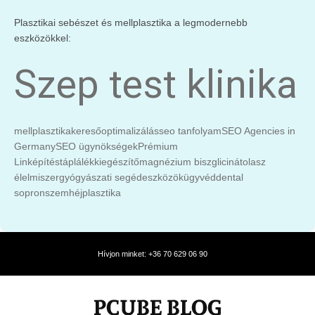
Plasztikai sebészet és mellplasztika a legmodernebb
eszközökkel:
Szep test klinika
mellplasztika
keresőoptimalizálás
seo tanfolyam
SEO Agencies in
Germany
SEO ügynökségek
Prémium
Linképítés
táplálékkiegészítő
magnézium biszglicinát
olasz
élelmiszer
gyógyászati segédeszközök
ügyvéd
dental
sopron
szemhéjplasztika
Hívjon minket: +36 70 629 06 90