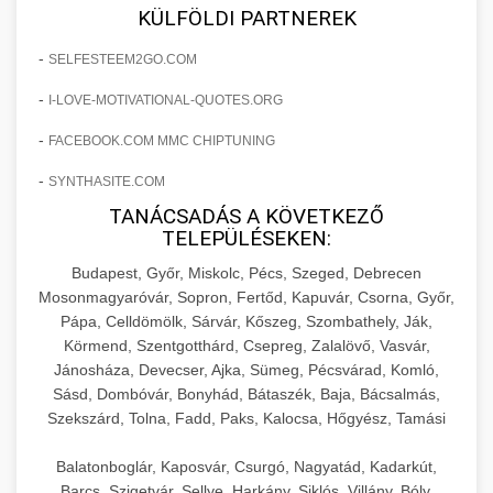
+
🍞 20. Ipari Dagasztógép
KÜLFÖLDI PARTNEREK
költségvetését gépi tanulással és
elkötelezettség erősítési módszerek
automatizálással.
Professzionális ipari dagasztógépek és
-
SELFESTEEM2GO.COM
tésztakeverő gépek pékségek és kereskedelmi
+
🔪 21. Ipari Szeletelőgép
-
I-LOVE-MOTIVATIONAL-QUOTES.ORG
aikampany.hu
AI hirdetési automatizálás
konyhák számára. Masszív konstrukció
megbízható teljesítményhez.
-
FACEBOOK.COM MMC CHIPTUNING
Ipari hús- és sajtszeletelő gépek professzionális
élelmiszer-előkészítéshez. Precíziós vágás
+
-
SYNTHASITE.COM
📦 22. Vákuumozó Gép
chef-iparikonyhagepek.hu
állítható vastagság beállítással.
TANÁCSADÁS A KÖVETKEZŐ
Kereskedelmi vákuumcsomagoló berendezések
kereskedelmi tésztakeverő
TELEPÜLÉSEKEN:
chef-iparikonyhagepek.hu
élelmiszerek tartósításához. Hosszabbítsa a
+
Budapest, Győr, Miskolc, Pécs, Szeged, Debrecen
🎁 23. Vákuumfóliázó Gép
szavatossági időt és tartsa meg a termék
professzionális élelmiszer szeletelő
Mosonmagyaróvár, Sopron, Fertőd, Kapuvár, Csorna, Győr,
frissességét.
Pápa, Celldömölk, Sárvár, Kőszeg, Szombathely, Ják,
Ipari vákuumfóliázó gépek professzionális
Körmend, Szentgotthárd, Csepreg, Zalalövő, Vasvár,
élelmiszer-csomagolási műveletekhez.
+
🔥 24. Ipari Sütő és Gőzpároló
Jánosháza, Devecser, Ajka, Sümeg, Pécsvárad, Komló,
chef-iparikonyhagepek.hu
Hatékony lezárási és tartósítási megoldások.
Sásd, Dombóvár, Bonyhád, Bátaszék, Baja, Bácsalmás,
Kereskedelmi légkeveréses sütők és gőzpárolók
vákuum lezáró berendezés
Szekszárd, Tolna, Fadd, Paks, Kalocsa, Hőgyész, Tamási
chef-iparikonyhagepek.hu
professzionális konyhák számára. Nagy
+
❄️ 25. Ipari Hűtőszekrény
Balatonboglár, Kaposvár, Csurgó, Nagyatád, Kadarkút,
kapacitású sütő- és főzőberendezés precíz
kereskedelmi csomagoló gép
Barcs, Szigetvár, Sellye, Harkány, Siklós, Villány, Bóly,