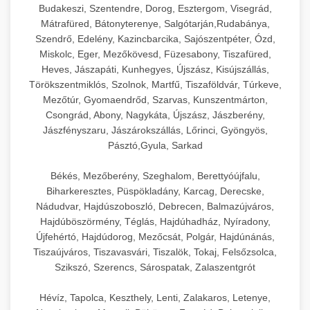
Budakeszi, Szentendre, Dorog, Esztergom, Visegrád,
Mátrafüred, Bátonyterenye, Salgótarján,Rudabánya,
Szendrő, Edelény, Kazincbarcika, Sajószentpéter, Ózd,
Miskolc, Eger, Mezőkövesd, Füzesabony, Tiszafüred,
Heves, Jászapáti, Kunhegyes, Újszász, Kisújszállás,
Törökszentmiklós, Szolnok, Martfű, Tiszaföldvár, Túrkeve,
Mezőtúr, Gyomaendrőd, Szarvas, Kunszentmárton,
Csongrád, Abony, Nagykáta, Újszász, Jászberény,
Jászfényszaru, Jászárokszállás, Lőrinci, Gyöngyös,
Pásztó,Gyula, Sarkad
Békés, Mezőberény, Szeghalom, Berettyóújfalu,
Biharkeresztes, Püspökladány, Karcag, Derecske,
Nádudvar, Hajdúszoboszló, Debrecen, Balmazújváros,
Hajdúböszörmény, Téglás, Hajdúhadház, Nyíradony,
Újfehértó, Hajdúdorog, Mezőcsát, Polgár, Hajdúnánás,
Tiszaújváros, Tiszavasvári, Tiszalök, Tokaj, Felsőzsolca,
Szikszó, Szerencs, Sárospatak, Zalaszentgrót
Hévíz, Tapolca, Keszthely, Lenti, Zalakaros, Letenye,