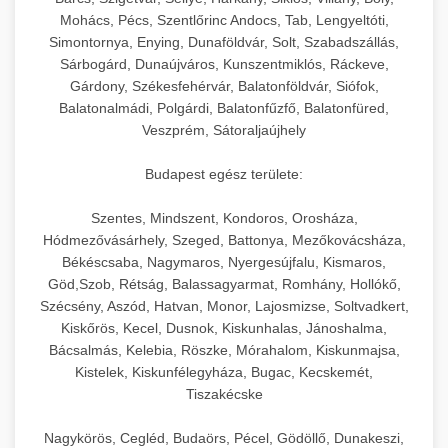
hőmérséklet-szabályozással.
Professzionális hűtőegységek és hűtőkamrák
Mohács, Pécs, Szentlőrinc Andocs, Tab, Lengyeltóti,
kereskedelmi konyhák számára.
Simontornya, Enying, Dunaföldvár, Solt, Szabadszállás,
+
💧 26. Ipari Mosogatógép
chef-iparikonyhagepek.hu
Energiahatékony hűtési megoldások nagy
Sárbogárd, Dunaújváros, Kunszentmiklós, Ráckeve,
Gárdony, Székesfehérvár, Balatonföldvár, Siófok,
kapacitással.
Kereskedelmi mosogatóberendezések nagy
kereskedelmi sütősütő
Balatonalmádi, Polgárdi, Balatonfűzfő, Balatonfüred,
forgalmú éttermi műveletekhez. Gyors tisztítási
+
🧀 27. Ipari Sajtreszelő Gép
Veszprém, Sátoraljaújhely
chef-iparikonyhagepek.hu
ciklusok fertőtlenítési képességekkel.
Ipari sajtreszelők és aprítógépek kereskedelmi
kereskedelmi hűtőegység
Budapest egész területe:
chef-iparikonyhagepek.hu
élelmiszer-előkészítéshez. Különböző reszelési
🍳 28. Nagykonyhai
+
Szentes, Mindszent, Kondoros, Orosháza,
méretek különböző alkalmazásokhoz.
kereskedelmi mosogatógép
Berendezések
Hódmezővásárhely, Szeged, Battonya, Mezőkovácsháza,
Békéscsaba, Nagymaros, Nyergesújfalu, Kismaros,
chef-iparikonyhagepek.hu
Teljes körű nagykonyhai berendezések és
Göd,Szob, Rétság, Balassagyarmat, Romhány, Hollókő,
professzionális vendéglátóipari kellékek.
Szécsény, Aszód, Hatvan, Monor, Lajosmizse, Soltvadkert,
kereskedelmi sajtreszelő
Kiskőrös, Kecel, Dusnok, Kiskunhalas, Jánoshalma,
Minden, ami szükséges éttermi és catering
Bácsalmás, Kelebia, Röszke, Mórahalom, Kiskunmajsa,
műveletekhez.
Kistelek, Kiskunfélegyháza, Bugac, Kecskemét,
Tiszakécske
chef-iparikonyhagepek.hu
Nagykörös, Cegléd, Budaörs, Pécel, Gödöllő, Dunakeszi,
kereskedelmi konyhai megoldások