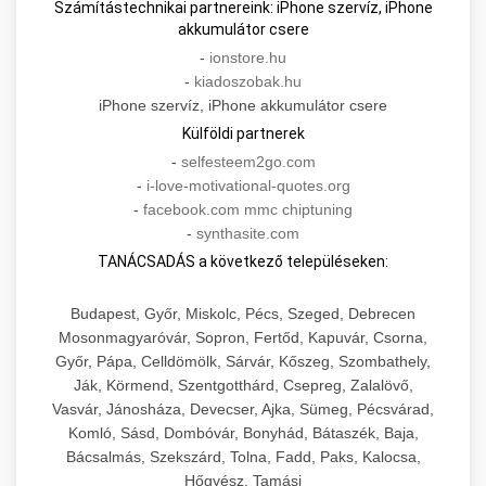
Számítástechnikai partnereink: iPhone szervíz, iPhone
akkumulátor csere
-
ionstore.hu
-
kiadoszobak.hu
iPhone szervíz, iPhone akkumulátor csere
Külföldi partnerek
-
selfesteem2go.com
-
i-love-motivational-quotes.org
-
facebook.com mmc chiptuning
-
synthasite.com
TANÁCSADÁS a következő településeken:
Budapest, Győr, Miskolc, Pécs, Szeged, Debrecen
Mosonmagyaróvár, Sopron, Fertőd, Kapuvár, Csorna,
Győr, Pápa, Celldömölk, Sárvár, Kőszeg, Szombathely,
Ják, Körmend, Szentgotthárd, Csepreg, Zalalövő,
Vasvár, Jánosháza, Devecser, Ajka, Sümeg, Pécsvárad,
Komló, Sásd, Dombóvár, Bonyhád, Bátaszék, Baja,
Bácsalmás, Szekszárd, Tolna, Fadd, Paks, Kalocsa,
Hőgyész, Tamási