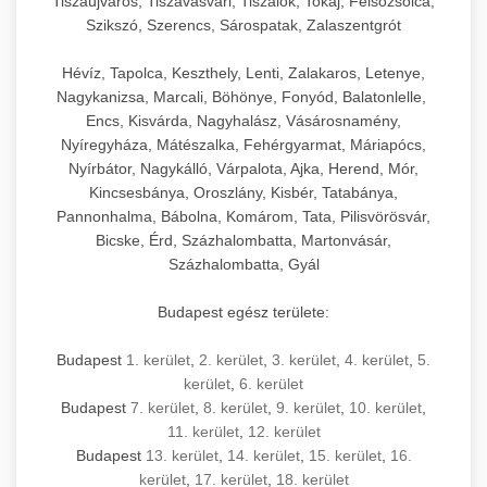
Tiszaújváros, Tiszavasvári, Tiszalök, Tokaj, Felsőzsolca,
Szikszó, Szerencs, Sárospatak, Zalaszentgrót
Hévíz, Tapolca, Keszthely, Lenti, Zalakaros, Letenye,
Nagykanizsa, Marcali, Böhönye, Fonyód, Balatonlelle,
Encs, Kisvárda, Nagyhalász, Vásárosnamény,
Nyíregyháza, Mátészalka, Fehérgyarmat, Máriapócs,
Nyírbátor, Nagykálló, Várpalota, Ajka, Herend, Mór,
Kincsesbánya, Oroszlány, Kisbér, Tatabánya,
Pannonhalma, Bábolna, Komárom, Tata, Pilisvörösvár,
Bicske, Érd, Százhalombatta, Martonvásár,
Százhalombatta, Gyál
Budapest egész területe:
Budapest
1. kerület
,
2. kerület
,
3. kerület
,
4. kerület
,
5.
kerület
,
6. kerület
Budapest
7. kerület
,
8. kerület
,
9. kerület
,
10. kerület
,
11. kerület
,
12. kerület
Budapest
13. kerület
,
14. kerület
,
15. kerület
,
16.
kerület
,
17. kerület
,
18. kerület