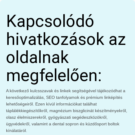
Kapcsolódó
hivatkozások az
oldalnak
megfelelően:
A következő kulcsszavak és linkek segítségével tájékozódhat a
keresőoptimalizálás, SEO tanfolyamok és prémium linképítés
lehetőségeiről. Ezen kívül információkat találhat
táplálékkiegészítőkről, magnézium biszglicinát készítményekről,
olasz élelmiszerekről, gyógyászati segédeszközökről,
ügyvédekről, valamint a dental sopron és küzdősport boltok
kínálatáról.