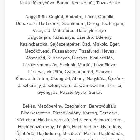
Kiskunfélegyháza, Bugac, Kecskemét, Tiszakécske
Nagykörös, Cegléd, Budaörs, Pécel, Gödöllő,
Dunakeszi, Budakeszi, Szentendre, Dorog, Esztergom,
Visegrád, Mátrafüred, Bátonyterenye,
Salgótarján,Rudabánya, Szendrő, Edelény,
Kazincbarcika, Sajószentpéter, Ózd, Miskolc, Eger,
Mezőkövesd, Füzesabony, Tiszafüred, Heves,
Jászapáti, Kunhegyes, Újszász, Kisújszállás,
Törökszentmiklós, Szolnok, Martfű, Tiszaföldvár,
Túrkeve, Mezőtúr, Gyomaendrőd, Szarvas,
Kunszentmárton, Csongrád, Abony, Nagykáta, Újszász,
Jászberény, Jászfényszaru, Jászárokszállás, Lőrinci,
Gyöngyös, Pásztó,Gyula, Sarkad
Békés, Mezőberény, Szeghalom, Berettyóújfalu,
Biharkeresztes, Püspökladány, Karcag, Derecske,
Nádudvar, Hajdúszoboszló, Debrecen, Balmazújváros,
Hajdúböszörmény, Téglás, Hajdúhadház, Nyíradony,
Újfehértó, Hajdúdorog, Mezőcsát, Polgár, Hajdúnánás,