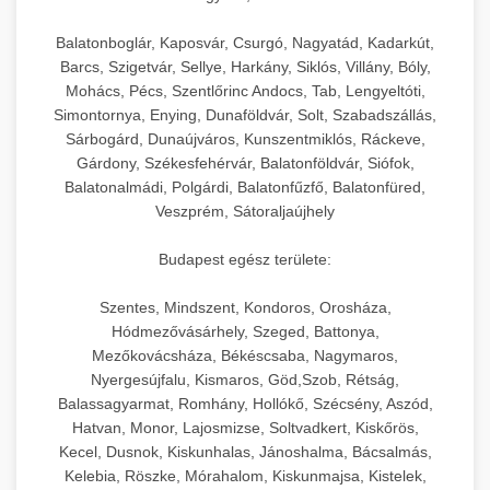
Balatonboglár, Kaposvár, Csurgó, Nagyatád, Kadarkút,
Barcs, Szigetvár, Sellye, Harkány, Siklós, Villány, Bóly,
Mohács, Pécs, Szentlőrinc Andocs, Tab, Lengyeltóti,
Simontornya, Enying, Dunaföldvár, Solt, Szabadszállás,
Sárbogárd, Dunaújváros, Kunszentmiklós, Ráckeve,
Gárdony, Székesfehérvár, Balatonföldvár, Siófok,
Balatonalmádi, Polgárdi, Balatonfűzfő, Balatonfüred,
Veszprém, Sátoraljaújhely
Budapest egész területe:
Szentes, Mindszent, Kondoros, Orosháza,
Hódmezővásárhely, Szeged, Battonya,
Mezőkovácsháza, Békéscsaba, Nagymaros,
Nyergesújfalu, Kismaros, Göd,Szob, Rétság,
Balassagyarmat, Romhány, Hollókő, Szécsény, Aszód,
Hatvan, Monor, Lajosmizse, Soltvadkert, Kiskőrös,
Kecel, Dusnok, Kiskunhalas, Jánoshalma, Bácsalmás,
Kelebia, Röszke, Mórahalom, Kiskunmajsa, Kistelek,