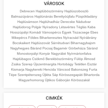
közgazdaságtanban és az üzleti életben.
VÁROSOK
minőségi backlink szolgáltatás
Ismerje meg a terméktípusokat és szolgáltatási
Információk az EU finanszírozási
Debrecen
Hajdúböszörmény
Hajdúszoboszló
kategóriákat.
lehetőségeiről, pályázatokról és pénzügyi
Balmazújváros
Hajdúnánás
Berettyóújfalu
Püspökladány
+
🚀 7. SEO Ügynökség
támogatási programokról. Maradjon tájékozott
Hajdúsámson
Hajdúhadház
Derecske
Nádudvar
en.wikipedia.org
gazdasági koncepciók
Hajdúdorog
Polgár
Nyíradony
Létavértes
Téglás
Kaba
a vállalkozások és projektek számára elérhető
Szakértő keresőmotor-optimalizálási
Hosszúpályi
Komádi
Vámospércs
Egyek
Tiszacsege
Ebes
forrásokról.
szolgáltatások webhelye láthatóságának és
+
💎 8. Mellplasztika
Mikepércs
Földes
Biharkeresztes
Nyíracsád
Nyírábrány
organikus forgalmának javításához. Technikai
Bocskaikert
Hajdúszovát
Sárrétudvari
Biharnagybajom
kozter.com - EU-s pénzek
SEO, tartalom optimalizálás és még sok más.
Nagyhegyes
Professzionális mellnagyobbítási szolgáltatások
Báránd
Pocsaj
Bagamér
Görbeháza
Sáránd
Monostorpályi
Konyár
Nagyrábé
Nyírmártonfalva
tapasztalt sebészekkel. Tudjon meg többet az
EU pályázati programok
+
✨ 9. Hasplasztika
Hajdúbagos
Csökmő
Berekböszörmény
Fülöp
Álmosd
onlinemarketing101.biz
eljárásokról, a gyógyulásról és a konzultációs
Zsáka
Szerep
Újszentmargita
Hortobágy
Tetétlen
Esztár
lehetőségekről az esztétikai fejlesztéshez.
Szakértő hasplasztikai eljárások laposabb,
keresési optimalizálási szakértők
Kismarja
Nagykereki
Hencida
Váncsod
Bakonszeg
Furta
feszesebb has eléréséhez. Konzultáció
Tépe
Szentpéterszeg
Újléta
Sáp
Körösszegapáti
Bihartorda
+
👁️ 10. Szemhéjplasztika
szeptest.com
kozmetikai mellsebészet
Magyarhomorog
Újtikos
Gáborján
Körösszakál
minősített plasztikai sebészekkel és átfogó
utókezeléssel.
Professzionális blefaroplasztikai eljárások
megjelenése frissítéséhez. Felső és alsó
📈 11. Paciensek Számának
CIMKÉK
+
szeptest.com
has kontúrozó műtét
szemhéjműtét tapasztalt kozmetikai
150%-os Növelése
sebészekkel.