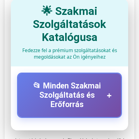
🌟 Szakmai
Szolgáltatások
Katalógusa
Fedezze fel a prémium szolgáltatásokat és
megoldásokat az Ön igényeihez
📂 Minden Szakmai
+
Szolgáltatás és
Erőforrás
⚡ 1. Legjobb Elektromos Roller
+
Szerviz