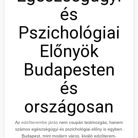
és
Pszichológiai
Előnyök
Budapesten
és
országosan
Az
edzőterembe járás
nem csupán testmozgás, hanem
számos egészségügyi és pszichológiai előny is egyben.
Budapest, mint modern város, kiváló edzőterem-