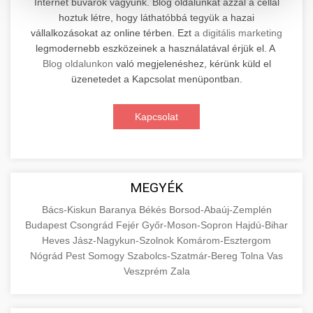
Internet búvárok vagyunk. Blog oldalunkat azzal a céllal
hoztuk létre, hogy láthatóbbá tegyük a hazai
Professzionális elektromos roller javítási és
vállalkozásokat az online térben. Ezt
a digitális marketing
karbantartási szolgáltatások. Szakértő
📊 2. Online Marketing
legmodernebb eszközeinek a használatával érjük el. A
+
technikusaink minőségi szervízt nyújtanak
Ügynökség
Blog oldalunkon
való megjelenéshez, kérünk küld el
minden jelentős márkához és modellhez.
üzenetedet a Kapcsolat menüpontban.
Átfogó online marketing szolgáltatások,
Szervizközpont Látogatása
beleértve a SEO-t, közösségi média kezelést és
+
Kapcsolat
🛴 3. Legjobb Elektromos Roller
digitális hirdetéseket. Növekedés elérése
roller javítószerviz
adatvezérelt stratégiákkal.
Találja meg a piacon elérhető legjobb
elektromos rollereket. Hasonlítsa össze a
+
🔗 4. Prémium Linképítés
aimarketingugynokseg.hu
MEGYÉK
legjobb modelleket, funkciókat és árakat
megalapozott vásárlási döntéshez.
Magas minőségű backlink beszerzési
digitális ügynökségi szolgáltatások
Bács-Kiskun
Baranya
Békés
Borsod-Abaúj-Zemplén
Budapest
Csongrád
Fejér
Győr-Moson-Sopron
Hajdú-Bihar
szolgáltatások webhelye autoritásának és
📦 5. Termékek és
+
Legjobb Modellek Megtekintése
Heves
Jász-Nagykun-Szolnok
Komárom-Esztergom
keresőmotoros rangsorolásának növeléséhez.
Szolgáltatások
Nógrád
Pest
Somogy
Szabolcs-Szatmár-Bereg
Tolna
Vas
Csak fehér kalapú technikák.
e-roller értékelések
Veszprém
Zala
Oktatási forrás, amely magyarázza az áruk és
aimarketingugynokseg.hu
szolgáltatások alapvető fogalmait a
+
💶 6. EU-s Pénzek