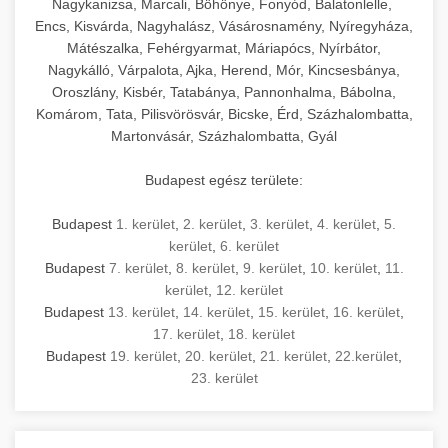
Nagykanizsa, Marcali, Böhönye, Fonyód, Balatonlelle,
Encs, Kisvárda, Nagyhalász, Vásárosnamény, Nyíregyháza,
Mátészalka, Fehérgyarmat, Máriapócs, Nyírbátor,
Nagykálló, Várpalota, Ajka, Herend, Mór, Kincsesbánya,
Oroszlány, Kisbér, Tatabánya, Pannonhalma, Bábolna,
Komárom, Tata, Pilisvörösvár, Bicske, Érd, Százhalombatta,
Martonvásár, Százhalombatta, Gyál
Budapest egész területe:
Budapest
1. kerület
,
2. kerület
,
3. kerület
,
4. kerület
,
5.
kerület
,
6. kerület
Budapest
7. kerület
,
8. kerület
,
9. kerület
,
10. kerület
,
11.
kerület
,
12. kerület
Budapest
13. kerület
,
14. kerület
,
15. kerület
,
16. kerület
,
17. kerület
,
18. kerület
Budapest
19. kerület
,
20. kerület
,
21. kerület
,
22.kerület
,
23. kerület