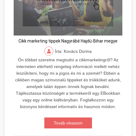
Cikk marketing tippek Nagyrábé Hajdú-Bihar megye
Írta: Kovács Dorina
Ön többet szeretne megtudni a cikkmarketingről? Az
interneten elérhető rengeteg információ mellett nehéz
leszűkíteni, hogy mi a jogos és mi a szemét? Ebben a
cikkben magas színvonalú tippeket és trükköket adunk,
amelyek talán éppen önnek fognak beválni.
Tájékoztassa közönségét a termékeiről egy EBookban
vagy egy online kiáltványban. Foglalkozzon egy
bizonyos kérdéssel informatív és hasznos módon.
Továb olvasom