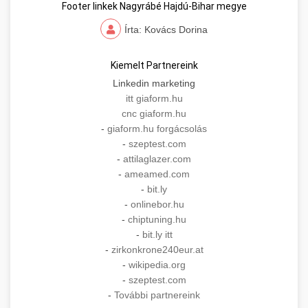
Footer linkek Nagyrábé Hajdú-Bihar megye
Írta: Kovács Dorina
Kiemelt Partnereink
Linkedin marketing
itt giaform.hu
cnc giaform.hu
-
giaform.hu forgácsolás
-
szeptest.com
-
attilaglazer.com
-
ameamed.com
-
bit.ly
-
onlinebor.hu
-
chiptuning.hu
-
bit.ly itt
-
zirkonkrone240eur.at
-
wikipedia.org
-
szeptest.com
-
További partnereink