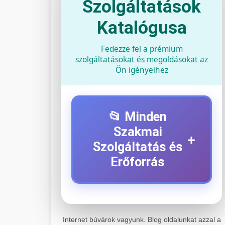
Szolgáltatások
Katalógusa
Fedezze fel a prémium
szolgáltatásokat és megoldásokat az
Ön igényeihez
📂 Minden
Szakmai
+
Szolgáltatás és
Erőforrás
⚡ 1. Legjobb Elektromos
+
Roller Szerviz
Internet búvárok vagyunk. Blog oldalunkat azzal a