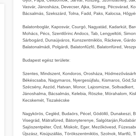
Vasvár, Jánosháza, Devecser, Ajka, Sümeg, Pécsvárad, Ko
Bácsalmás, Szekszárd, Tolna, Fadd, Paks, Kalocsa, Hőgyé
Balatonboglár, Kaposvár, Csurgó, Nagyatád, Kadarkút, Barcs,
Mohács, Pécs, Szentlőrinc Andocs, Tab, Lengyeltóti, Simont
Sárbogárd, Dunaújváros, Kunszentmiklós, Ráckeve, Gárdony
Balatonalmádi, Polgárdi, Balatonfűzfő, Balatonfüred, Veszp
Budapest egész területe:
Szentes, Mindszent, Kondoros, Orosháza, Hódmezővásárh
Békéscsaba, Nagymaros, Nyergesújfalu, Kismaros, Göd,Sz
Szécsény, Aszód, Hatvan, Monor, Lajosmizse, Soltvadkert, 
Jánoshalma, Bácsalmás, Kelebia, Röszke, Mórahalom, Kisk
Kecskemét, Tiszakécske
Nagykörös, Cegléd, Budaörs, Pécel, Gödöllő, Dunakeszi, 
Visegrád, Mátrafüred, Bátonyterenye, Salgótarján,Rudabán
Sajószentpéter, Ózd, Miskolc, Eger, Mezőkövesd, Füzesabo
Újszász, Kisújszállás, Törökszentmiklós, Szolnok, Martfű,