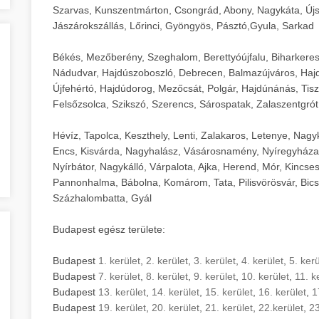
Szarvas, Kunszentmárton, Csongrád, Abony, Nagykáta, Újs
Jászárokszállás, Lőrinci, Gyöngyös, Pásztó,Gyula, Sarkad
Békés, Mezőberény, Szeghalom, Berettyóújfalu, Biharkere
Nádudvar, Hajdúszoboszló, Debrecen, Balmazújváros, Haj
Újfehértó, Hajdúdorog, Mezőcsát, Polgár, Hajdúnánás, Tisza
Felsőzsolca, Szikszó, Szerencs, Sárospatak, Zalaszentgrót
Hévíz, Tapolca, Keszthely, Lenti, Zalakaros, Letenye, Nagy
Encs, Kisvárda, Nagyhalász, Vásárosnamény, Nyíregyháza
Nyírbátor, Nagykálló, Várpalota, Ajka, Herend, Mór, Kincse
Pannonhalma, Bábolna, Komárom, Tata, Pilisvörösvár, Bics
Százhalombatta, Gyál
Budapest egész területe:
Budapest
1. kerület
,
2. kerület
,
3. kerület
,
4. kerület
,
5. kerü
Budapest
7. kerület
,
8. kerület
,
9. kerület
,
10. kerület
,
11. k
Budapest
13. kerület
,
14. kerület
,
15. kerület
,
16. kerület
,
1
Budapest
19. kerület
,
20. kerület
,
21. kerület
,
22.kerület
,
23