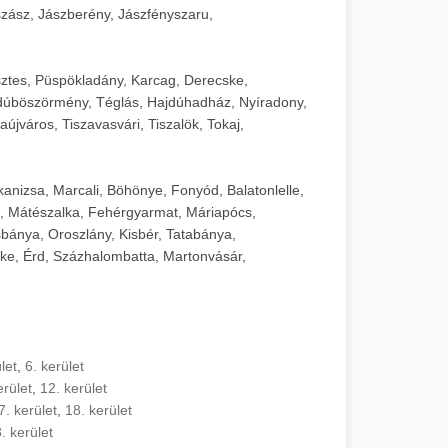
zász, Jászberény, Jászfényszaru,
sztes, Püspökladány, Karcag, Derecske,
dúböszörmény, Téglás, Hajdúhadház, Nyíradony,
újváros, Tiszavasvári, Tiszalök, Tokaj,
kanizsa, Marcali, Böhönye, Fonyód, Balatonlelle,
, Mátészalka, Fehérgyarmat, Máriapócs,
sbánya, Oroszlány, Kisbér, Tatabánya,
ke, Érd, Százhalombatta, Martonvásár,
let
,
6. kerület
erület
,
12. kerület
7. kerület
,
18. kerület
. kerület