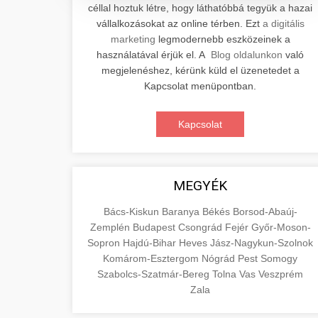
céllal hoztuk létre, hogy láthatóbbá tegyük a hazai
Professzionális elektromos roller
vállalkozásokat az online térben. Ezt
a digitális
javítási és karbantartási szolgáltatások.
📊 2. Online Marketing
marketing
legmodernebb eszközeinek a
+
Szakértő technikusaink minőségi
Ügynökség
használatával érjük el. A
Blog oldalunkon
való
szervízt nyújtanak minden jelentős
megjelenéshez, kérünk küld el üzenetedet a
márkához és modellhez.
Átfogó online marketing
Kapcsolat menüpontban.
szolgáltatások, beleértve a SEO-t,
🛴 3. Legjobb
+
Szervizközpont Látogatása
közösségi média kezelést és digitális
Kapcsolat
Elektromos Roller
hirdetéseket. Növekedés elérése
roller javítószerviz
adatvezérelt stratégiákkal.
Találja meg a piacon elérhető legjobb
elektromos rollereket. Hasonlítsa össze
MEGYÉK
🔗 4. Prémium
+
aimarketingugynokseg.hu
a legjobb modelleket, funkciókat és
Linképítés
Bács-Kiskun
Baranya
Békés
Borsod-Abaúj-
árakat megalapozott vásárlási
digitális ügynökségi szolgáltatások
Zemplén
Budapest
Csongrád
Fejér
Győr-Moson-
döntéshez.
Magas minőségű backlink beszerzési
Sopron
Hajdú-Bihar
Heves
Jász-Nagykun-Szolnok
szolgáltatások webhelye autoritásának
Komárom-Esztergom
Nógrád
Pest
Somogy
📦 5. Termékek és
+
Legjobb Modellek
és keresőmotoros rangsorolásának
Szabolcs-Szatmár-Bereg
Tolna
Vas
Veszprém
Szolgáltatások
Megtekintése
növeléséhez. Csak fehér kalapú
Zala
e-roller értékelések
technikák.
Oktatási forrás, amely magyarázza az