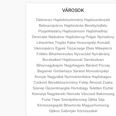
áruk és szolgáltatások alapvető
+
💶 6. EU-s Pénzek
aimarketingugynokseg.hu
VÁROSOK
fogalmait a közgazdaságtanban és az
üzleti életben. Ismerje meg a
Információk az EU finanszírozási
minőségi backlink szolgáltatás
Debrecen
Hajdúböszörmény
Hajdúszoboszló
terméktípusokat és szolgáltatási
lehetőségeiről, pályázatokról és
Balmazújváros
Hajdúnánás
Berettyóújfalu
+
🚀 7. SEO Ügynökség
kategóriákat.
Püspökladány
pénzügyi támogatási programokról.
Hajdúsámson
Hajdúhadház
Derecske
Nádudvar
Hajdúdorog
Polgár
Nyíradony
Maradjon tájékozott a vállalkozások és
Szakértő keresőmotor-optimalizálási
Létavértes
Téglás
Kaba
Hosszúpályi
Komádi
en.wikipedia.org
projektek számára elérhető
szolgáltatások webhelye
+
Vámospércs
Egyek
Tiszacsege
Ebes
Mikepércs
💎 8. Mellplasztika
forrásokról.
láthatóságának és organikus
gazdasági koncepciók
Földes
Biharkeresztes
Nyíracsád
Nyírábrány
forgalmának javításához. Technikai
Bocskaikert
Hajdúszovát
Sárrétudvari
Professzionális mellnagyobbítási
kozter.com - EU-s pénzek
Biharnagybajom
Nagyhegyes
Báránd
Pocsaj
SEO, tartalom optimalizálás és még sok
szolgáltatások tapasztalt sebészekkel.
+
✨ 9. Hasplasztika
Bagamér
Görbeháza
Sáránd
Monostorpályi
más.
Tudjon meg többet az eljárásokról, a
EU pályázati programok
Konyár
Nagyrábé
Nyírmártonfalva
Hajdúbagos
gyógyulásról és a konzultációs
Szakértő hasplasztikai eljárások
Csökmő
Berekböszörmény
Fülöp
Álmosd
Zsáka
onlinemarketing101.biz
lehetőségekről az esztétikai
Szerep
laposabb, feszesebb has eléréséhez.
Újszentmargita
Hortobágy
Tetétlen
Esztár
+
👁️ 10. Szemhéjplasztika
Kismarja
Nagykereki
fejlesztéshez.
Hencida
Váncsod
Bakonszeg
Konzultáció minősített plasztikai
keresési optimalizálási szakértők
Furta
Tépe
Szentpéterszeg
Újléta
Sáp
sebészekkel és átfogó utókezeléssel.
Professzionális blefaroplasztikai
Körösszegapáti
Bihartorda
Magyarhomorog
szeptest.com
eljárások megjelenése frissítéséhez.
Újtikos
Gáborján
Körösszakál
📈 11. Paciensek
szeptest.com