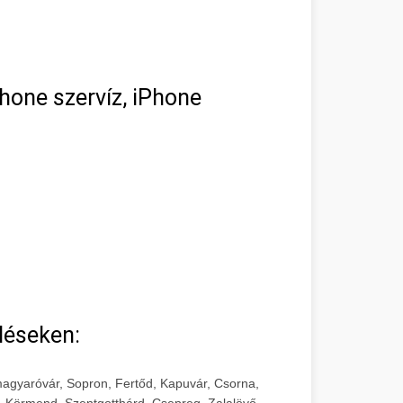
hone szervíz, iPhone
léseken:
agyaróvár, Sopron, Fertőd, Kapuvár, Csorna,
, Körmend, Szentgotthárd, Csepreg, Zalalövő,