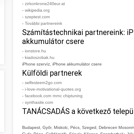
-
zirkonkrone240eur.at
-
wikipedia.org
-
szeptest.com
-
További partnereink
Számítástechnikai partnereink: iP
akkumulátor csere
-
ionstore.hu
-
kiadoszobak.hu
iPhone szervíz, iPhone akkumulátor csere
Külföldi partnerek
-
selfesteem2go.com
-
i-love-motivational-quotes.org
-
facebook.com mmc chiptuning
-
synthasite.com
TANÁCSADÁS a következő telepü
Budapest, Győr, Miskolc, Pécs, Szeged, Debrecen Mosonm
Győr, Pápa, Celldömölk, Sárvár, Kőszeg, Szombathely, Ják