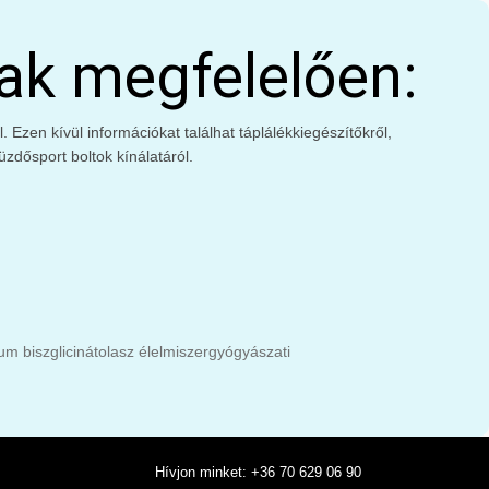
ak megfelelően:
Ezen kívül információkat találhat táplálékkiegészítőkről,
zdősport boltok kínálatáról.
m biszglicinát
olasz élelmiszer
gyógyászati
Hívjon minket: +36 70 629 06 90