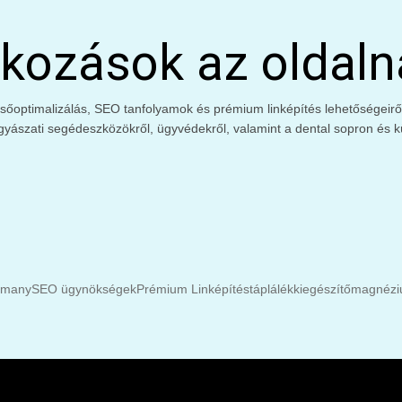
kozások az oldaln
őoptimalizálás, SEO tanfolyamok és prémium linképítés lehetőségeiről. 
gyászati segédeszközökről, ügyvédekről, valamint a dental sopron és kü
rmany
SEO ügynökségek
Prémium Linképítés
táplálékkiegészítő
magnéziu