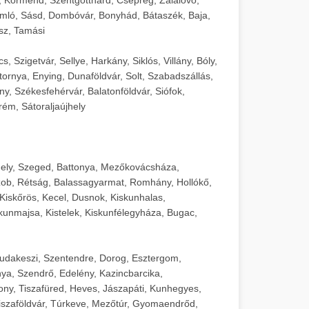
mló, Sásd, Dombóvár, Bonyhád, Bátaszék, Baja,
sz, Tamási
 Szigetvár, Sellye, Harkány, Siklós, Villány, Bóly,
ornya, Enying, Dunaföldvár, Solt, Szabadszállás,
, Székesfehérvár, Balatonföldvár, Siófok,
rém, Sátoraljaújhely
ely, Szeged, Battonya, Mezőkovácsháza,
ob, Rétság, Balassagyarmat, Romhány, Hollókő,
Kiskőrös, Kecel, Dusnok, Kiskunhalas,
unmajsa, Kistelek, Kiskunfélegyháza, Bugac,
Budakeszi, Szentendre, Dorog, Esztergom,
ya, Szendrő, Edelény, Kazincbarcika,
ny, Tiszafüred, Heves, Jászapáti, Kunhegyes,
 Tiszaföldvár, Túrkeve, Mezőtúr, Gyomaendrőd,