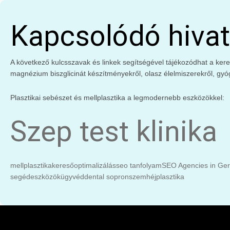
Kapcsolódó hivat
A következő kulcsszavak és linkek segítségével tájékozódhat a keres
magnézium biszglicinát készítményekről, olasz élelmiszerekről, gyó
Plasztikai sebészet és mellplasztika a legmodernebb eszközökkel:
Szep test klinika
mellplasztika
keresőoptimalizálás
seo tanfolyam
SEO Agencies in Ge
segédeszközök
ügyvéd
dental sopron
szemhéjplasztika