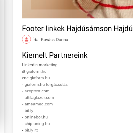
Footer linkek Hajdúsámson Hajdú
Írta: Kovács Dorina
Kiemelt Partnereink
Linkedin marketing
itt giaform.hu
cnc giaform.hu
-
giaform.hu forgácsolás
-
szeptest.com
-
attilaglazer.com
-
ameamed.com
-
bit.ly
-
onlinebor.hu
-
chiptuning.hu
-
bit.ly itt