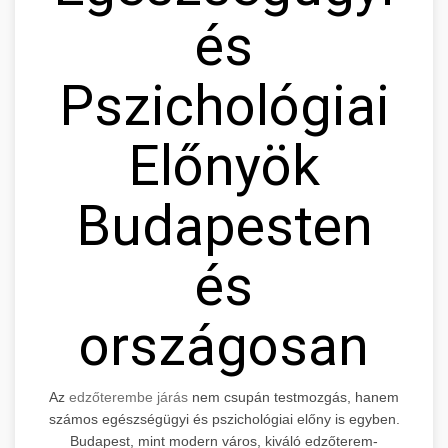
és
Pszichológiai
Előnyök
Budapesten
és
országosan
Az
edzőterembe járás
nem csupán testmozgás, hanem
számos egészségügyi és pszichológiai előny is egyben.
Budapest, mint modern város, kiváló edzőterem-