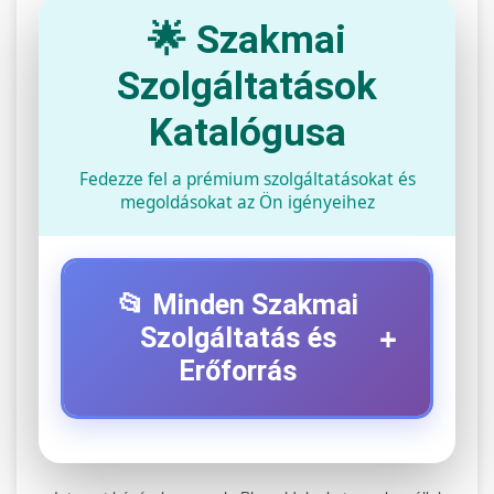
🌟 Szakmai
Szolgáltatások
Katalógusa
Fedezze fel a prémium szolgáltatásokat és
megoldásokat az Ön igényeihez
📂 Minden Szakmai
+
Szolgáltatás és
Erőforrás
⚡ 1. Legjobb Elektromos Roller
+
Szerviz