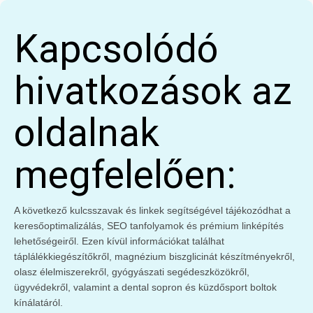
Kapcsolódó
hivatkozások az
oldalnak
megfelelően:
A következő kulcsszavak és linkek segítségével tájékozódhat a
keresőoptimalizálás, SEO tanfolyamok és prémium linképítés
lehetőségeiről. Ezen kívül információkat találhat
táplálékkiegészítőkről, magnézium biszglicinát készítményekről,
olasz élelmiszerekről, gyógyászati segédeszközökről,
ügyvédekről, valamint a dental sopron és küzdősport boltok
kínálatáról.