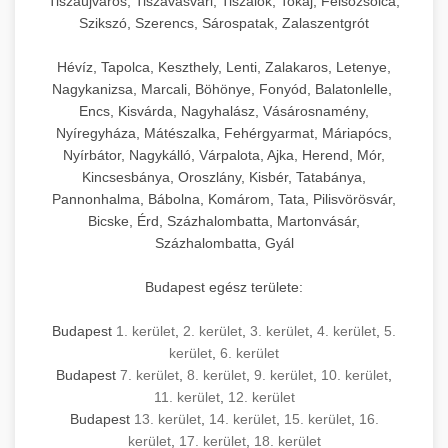
Tiszaújváros, Tiszavasvári, Tiszalök, Tokaj, Felsőzsolca,
Szikszó, Szerencs, Sárospatak, Zalaszentgrót
Hévíz, Tapolca, Keszthely, Lenti, Zalakaros, Letenye,
Nagykanizsa, Marcali, Böhönye, Fonyód, Balatonlelle,
Encs, Kisvárda, Nagyhalász, Vásárosnamény,
Nyíregyháza, Mátészalka, Fehérgyarmat, Máriapócs,
Nyírbátor, Nagykálló, Várpalota, Ajka, Herend, Mór,
Kincsesbánya, Oroszlány, Kisbér, Tatabánya,
Pannonhalma, Bábolna, Komárom, Tata, Pilisvörösvár,
Bicske, Érd, Százhalombatta, Martonvásár,
Százhalombatta, Gyál
Budapest egész területe:
Budapest
1. kerület
,
2. kerület
,
3. kerület
,
4. kerület
,
5.
kerület
,
6. kerület
Budapest
7. kerület
,
8. kerület
,
9. kerület
,
10. kerület
,
11. kerület
,
12. kerület
Budapest
13. kerület
,
14. kerület
,
15. kerület
,
16.
kerület
,
17. kerület
,
18. kerület