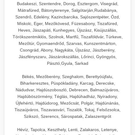
Budakeszi, Szentendre, Dorog, Esztergom, Visegrád,
Mátrafüred, Bátonyterenye, Salgótarján,Rudabánya,
Szendrő, Edelény, Kazincbarcika, Sajószentpéter, Ózd,
Miskolc, Eger, Mezőkövesd, Füzesabony, Tiszafüred,
Heves, Jászapáti, Kunhegyes, Újszász, Kisújszállás,
Törökszentmiklós, Szolnok, Martfű, Tiszaföldvár, Túrkeve,
Mezőtúr, Gyomaendrőd, Szarvas, Kunszentmárton,
Csongrád, Abony, Nagykáta, Újszász, Jászberény,
Jászfényszaru, Jászárokszállás, Lőrinci, Gyöngyös,
Pásztó,Gyula, Sarkad
Békés, Mezőberény, Szeghalom, Berettyóújfalu,
Biharkeresztes, Püspökladány, Karcag, Derecske,
Nádudvar, Hajdúszoboszló, Debrecen, Balmazújváros,
Hajdúböszörmény, Téglás, Hajdúhadház, Nyíradony,
Újfehértó, Hajdúdorog, Mezőcsát, Polgár, Hajdúnánás,
Tiszaújváros, Tiszavasvári, Tiszalök, Tokaj, Felsőzsolca,
Szikszó, Szerencs, Sárospatak, Zalaszentgrót
Hévíz, Tapolca, Keszthely, Lenti, Zalakaros, Letenye,