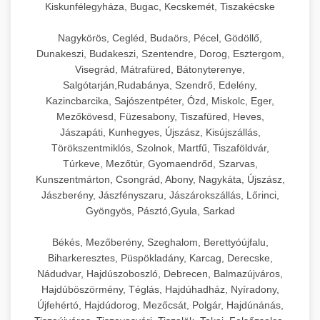
Kiskunfélegyháza, Bugac, Kecskemét, Tiszakécske
Nagykörös, Cegléd, Budaörs, Pécel, Gödöllő,
Dunakeszi, Budakeszi, Szentendre, Dorog, Esztergom,
Visegrád, Mátrafüred, Bátonyterenye,
Salgótarján,Rudabánya, Szendrő, Edelény,
Kazincbarcika, Sajószentpéter, Ózd, Miskolc, Eger,
Mezőkövesd, Füzesabony, Tiszafüred, Heves,
Jászapáti, Kunhegyes, Újszász, Kisújszállás,
Törökszentmiklós, Szolnok, Martfű, Tiszaföldvár,
Túrkeve, Mezőtúr, Gyomaendrőd, Szarvas,
Kunszentmárton, Csongrád, Abony, Nagykáta, Újszász,
Jászberény, Jászfényszaru, Jászárokszállás, Lőrinci,
Gyöngyös, Pásztó,Gyula, Sarkad
Békés, Mezőberény, Szeghalom, Berettyóújfalu,
Biharkeresztes, Püspökladány, Karcag, Derecske,
Nádudvar, Hajdúszoboszló, Debrecen, Balmazújváros,
Hajdúböszörmény, Téglás, Hajdúhadház, Nyíradony,
Újfehértó, Hajdúdorog, Mezőcsát, Polgár, Hajdúnánás,