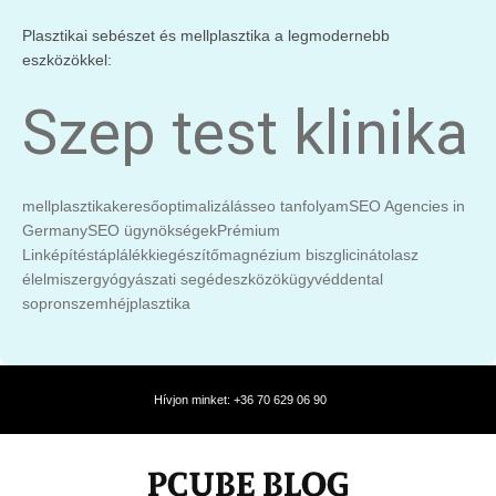
Plasztikai sebészet és mellplasztika a legmodernebb
eszközökkel:
Szep test klinika
mellplasztika
keresőoptimalizálás
seo tanfolyam
SEO Agencies in
Germany
SEO ügynökségek
Prémium
Linképítés
táplálékkiegészítő
magnézium biszglicinát
olasz
élelmiszer
gyógyászati segédeszközök
ügyvéd
dental
sopron
szemhéjplasztika
Hívjon minket: +36 70 629 06 90