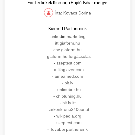
Footer linkek Kismarja Hajdú-Bihar megye
Írta: Kovács Dorina
Kiemelt Partnereink
Linkedin marketing
itt giaform.hu
cnc giaform.hu
-
giaform.hu forgácsolás
-
szeptest.com
-
attilaglazer.com
-
ameamed.com
-
bit.ly
-
onlinebor.hu
-
chiptuning.hu
-
bit.ly itt
-
zirkonkrone240eur.at
-
wikipedia.org
-
szeptest.com
-
További partnereink