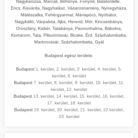
Nagykanizsa, Marcali, Böhönye, Fonyód, Balatonlelle,
Encs, Kisvárda, Nagyhalász, Vásárosnamény, Nyíregyháza,
Mátészalka, Fehérgyarmat, Máriapócs, Nyírbátor,
Nagykálló, Várpalota, Ajka, Herend, Mór, Kincsesbánya,
Oroszlány, Kisbér, Tatabánya, Pannonhalma, Bábolna,
Komárom, Tata, Pilisvörösvár, Bicske, Érd, Százhalombatta,
Martonvásár, Százhalombatta, Gyál
Budapest egész területe:
Budapest
1. kerület
,
2. kerület
,
3. kerület
,
4. kerület
,
5.
kerület
,
6. kerület
Budapest
7. kerület
,
8. kerület
,
9. kerület
,
10. kerület
,
11.
kerület
,
12. kerület
Budapest
13. kerület
,
14. kerület
,
15. kerület
,
16. kerület
,
17. kerület
,
18. kerület
Budapest
19. kerület
,
20. kerület
,
21. kerület
,
22.kerület
,
23. kerület