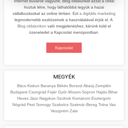
Internet búvárok vagyunk. Blog oldalunkat azzal a céllal
hoztuk létre, hogy láthatóbbá tegyük a hazai
Professzionális elektromos roller javítási és
vállalkozásokat az online térben. Ezt
a digitális marketing
karbantartási szolgáltatások. Szakértő
📊 2. Online Marketing
legmodernebb eszközeinek a használatával érjük el. A
+
technikusaink minőségi szervízt nyújtanak
Ügynökség
Blog oldalunkon
való megjelenéshez, kérünk küld el
minden jelentős márkához és modellhez.
üzenetedet a Kapcsolat menüpontban.
Átfogó online marketing szolgáltatások,
Szervizközpont Látogatása
beleértve a SEO-t, közösségi média kezelést és
+
Kapcsolat
🛴 3. Legjobb Elektromos Roller
digitális hirdetéseket. Növekedés elérése
roller javítószerviz
adatvezérelt stratégiákkal.
Találja meg a piacon elérhető legjobb
elektromos rollereket. Hasonlítsa össze a
+
🔗 4. Prémium Linképítés
aimarketingugynokseg.hu
MEGYÉK
legjobb modelleket, funkciókat és árakat
megalapozott vásárlási döntéshez.
Magas minőségű backlink beszerzési
digitális ügynökségi szolgáltatások
Bács-Kiskun
Baranya
Békés
Borsod-Abaúj-Zemplén
Budapest
Csongrád
Fejér
Győr-Moson-Sopron
Hajdú-Bihar
szolgáltatások webhelye autoritásának és
📦 5. Termékek és
+
Legjobb Modellek Megtekintése
Heves
Jász-Nagykun-Szolnok
Komárom-Esztergom
keresőmotoros rangsorolásának növeléséhez.
Szolgáltatások
Nógrád
Pest
Somogy
Szabolcs-Szatmár-Bereg
Tolna
Vas
Csak fehér kalapú technikák.
e-roller értékelések
Veszprém
Zala
Oktatási forrás, amely magyarázza az áruk és
aimarketingugynokseg.hu
szolgáltatások alapvető fogalmait a
+
💶 6. EU-s Pénzek