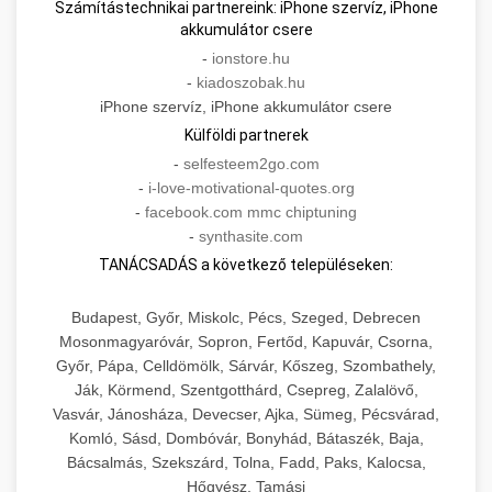
Számítástechnikai partnereink: iPhone szervíz, iPhone
akkumulátor csere
-
ionstore.hu
-
kiadoszobak.hu
iPhone szervíz, iPhone akkumulátor csere
Külföldi partnerek
-
selfesteem2go.com
-
i-love-motivational-quotes.org
-
facebook.com mmc chiptuning
-
synthasite.com
TANÁCSADÁS a következő településeken:
Budapest, Győr, Miskolc, Pécs, Szeged, Debrecen
Mosonmagyaróvár, Sopron, Fertőd, Kapuvár, Csorna,
Győr, Pápa, Celldömölk, Sárvár, Kőszeg, Szombathely,
Ják, Körmend, Szentgotthárd, Csepreg, Zalalövő,
Vasvár, Jánosháza, Devecser, Ajka, Sümeg, Pécsvárad,
Komló, Sásd, Dombóvár, Bonyhád, Bátaszék, Baja,
Bácsalmás, Szekszárd, Tolna, Fadd, Paks, Kalocsa,
Hőgyész, Tamási