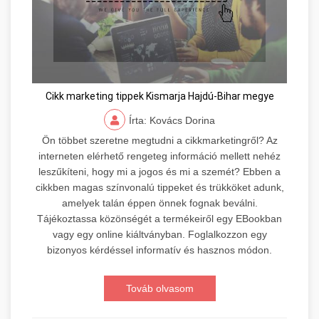
Cikk marketing tippek Kismarja Hajdú-Bihar megye
Írta: Kovács Dorina
Ön többet szeretne megtudni a cikkmarketingről? Az
interneten elérhető rengeteg információ mellett nehéz
leszűkíteni, hogy mi a jogos és mi a szemét? Ebben a
cikkben magas színvonalú tippeket és trükköket adunk,
amelyek talán éppen önnek fognak beválni.
Tájékoztassa közönségét a termékeiről egy EBookban
vagy egy online kiáltványban. Foglalkozzon egy
bizonyos kérdéssel informatív és hasznos módon.
Továb olvasom