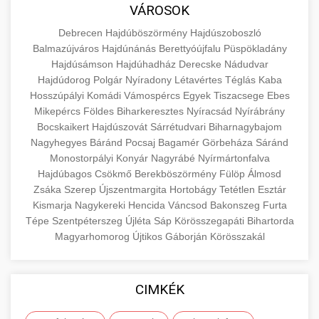
közgazdaságtanban és az üzleti életben.
VÁROSOK
minőségi backlink szolgáltatás
Ismerje meg a terméktípusokat és szolgáltatási
Információk az EU finanszírozási
Debrecen
Hajdúböszörmény
Hajdúszoboszló
kategóriákat.
lehetőségeiről, pályázatokról és pénzügyi
Balmazújváros
Hajdúnánás
Berettyóújfalu
Püspökladány
+
🚀 7. SEO Ügynökség
támogatási programokról. Maradjon tájékozott
Hajdúsámson
Hajdúhadház
Derecske
Nádudvar
en.wikipedia.org
gazdasági koncepciók
Hajdúdorog
Polgár
Nyíradony
Létavértes
Téglás
Kaba
a vállalkozások és projektek számára elérhető
Szakértő keresőmotor-optimalizálási
Hosszúpályi
Komádi
Vámospércs
Egyek
Tiszacsege
Ebes
forrásokról.
szolgáltatások webhelye láthatóságának és
+
💎 8. Mellplasztika
Mikepércs
Földes
Biharkeresztes
Nyíracsád
Nyírábrány
organikus forgalmának javításához. Technikai
Bocskaikert
Hajdúszovát
Sárrétudvari
Biharnagybajom
kozter.com - EU-s pénzek
SEO, tartalom optimalizálás és még sok más.
Nagyhegyes
Professzionális mellnagyobbítási szolgáltatások
Báránd
Pocsaj
Bagamér
Görbeháza
Sáránd
Monostorpályi
Konyár
Nagyrábé
Nyírmártonfalva
tapasztalt sebészekkel. Tudjon meg többet az
EU pályázati programok
+
✨ 9. Hasplasztika
Hajdúbagos
Csökmő
Berekböszörmény
Fülöp
Álmosd
onlinemarketing101.biz
eljárásokról, a gyógyulásról és a konzultációs
Zsáka
Szerep
Újszentmargita
Hortobágy
Tetétlen
Esztár
lehetőségekről az esztétikai fejlesztéshez.
Szakértő hasplasztikai eljárások laposabb,
keresési optimalizálási szakértők
Kismarja
Nagykereki
Hencida
Váncsod
Bakonszeg
Furta
feszesebb has eléréséhez. Konzultáció
Tépe
Szentpéterszeg
Újléta
Sáp
Körösszegapáti
Bihartorda
+
👁️ 10. Szemhéjplasztika
szeptest.com
kozmetikai mellsebészet
Magyarhomorog
Újtikos
Gáborján
Körösszakál
minősített plasztikai sebészekkel és átfogó
utókezeléssel.
Professzionális blefaroplasztikai eljárások
megjelenése frissítéséhez. Felső és alsó
📈 11. Paciensek Számának
CIMKÉK
+
szeptest.com
has kontúrozó műtét
szemhéjműtét tapasztalt kozmetikai
150%-os Növelése
sebészekkel.