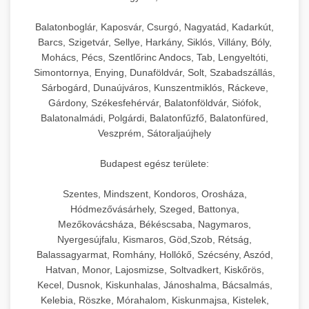
Balatonboglár, Kaposvár, Csurgó, Nagyatád, Kadarkút,
Barcs, Szigetvár, Sellye, Harkány, Siklós, Villány, Bóly,
Mohács, Pécs, Szentlőrinc Andocs, Tab, Lengyeltóti,
Simontornya, Enying, Dunaföldvár, Solt, Szabadszállás,
Sárbogárd, Dunaújváros, Kunszentmiklós, Ráckeve,
Gárdony, Székesfehérvár, Balatonföldvár, Siófok,
Balatonalmádi, Polgárdi, Balatonfűzfő, Balatonfüred,
Veszprém, Sátoraljaújhely
Budapest egész területe:
Szentes, Mindszent, Kondoros, Orosháza,
Hódmezővásárhely, Szeged, Battonya,
Mezőkovácsháza, Békéscsaba, Nagymaros,
Nyergesújfalu, Kismaros, Göd,Szob, Rétság,
Balassagyarmat, Romhány, Hollókő, Szécsény, Aszód,
Hatvan, Monor, Lajosmizse, Soltvadkert, Kiskőrös,
Kecel, Dusnok, Kiskunhalas, Jánoshalma, Bácsalmás,
Kelebia, Röszke, Mórahalom, Kiskunmajsa, Kistelek,