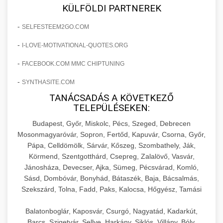
+
🍞 20. Ipari Dagasztógép
KÜLFÖLDI PARTNEREK
költségvetését gépi tanulással és
elkötelezettség erősítési módszerek
automatizálással.
Professzionális ipari dagasztógépek és
-
SELFESTEEM2GO.COM
tésztakeverő gépek pékségek és kereskedelmi
+
🔪 21. Ipari Szeletelőgép
-
I-LOVE-MOTIVATIONAL-QUOTES.ORG
aikampany.hu
AI hirdetési automatizálás
konyhák számára. Masszív konstrukció
megbízható teljesítményhez.
-
FACEBOOK.COM MMC CHIPTUNING
Ipari hús- és sajtszeletelő gépek professzionális
élelmiszer-előkészítéshez. Precíziós vágás
+
-
SYNTHASITE.COM
📦 22. Vákuumozó Gép
chef-iparikonyhagepek.hu
állítható vastagság beállítással.
TANÁCSADÁS A KÖVETKEZŐ
Kereskedelmi vákuumcsomagoló berendezések
kereskedelmi tésztakeverő
TELEPÜLÉSEKEN:
chef-iparikonyhagepek.hu
élelmiszerek tartósításához. Hosszabbítsa a
+
Budapest, Győr, Miskolc, Pécs, Szeged, Debrecen
🎁 23. Vákuumfóliázó Gép
szavatossági időt és tartsa meg a termék
professzionális élelmiszer szeletelő
Mosonmagyaróvár, Sopron, Fertőd, Kapuvár, Csorna, Győr,
frissességét.
Pápa, Celldömölk, Sárvár, Kőszeg, Szombathely, Ják,
Ipari vákuumfóliázó gépek professzionális
Körmend, Szentgotthárd, Csepreg, Zalalövő, Vasvár,
élelmiszer-csomagolási műveletekhez.
+
🔥 24. Ipari Sütő és Gőzpároló
Jánosháza, Devecser, Ajka, Sümeg, Pécsvárad, Komló,
chef-iparikonyhagepek.hu
Hatékony lezárási és tartósítási megoldások.
Sásd, Dombóvár, Bonyhád, Bátaszék, Baja, Bácsalmás,
Kereskedelmi légkeveréses sütők és gőzpárolók
vákuum lezáró berendezés
Szekszárd, Tolna, Fadd, Paks, Kalocsa, Hőgyész, Tamási
chef-iparikonyhagepek.hu
professzionális konyhák számára. Nagy
+
❄️ 25. Ipari Hűtőszekrény
Balatonboglár, Kaposvár, Csurgó, Nagyatád, Kadarkút,
kapacitású sütő- és főzőberendezés precíz
kereskedelmi csomagoló gép
Barcs, Szigetvár, Sellye, Harkány, Siklós, Villány, Bóly,