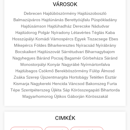
közgazdaságtanban és az üzleti életben.
VÁROSOK
minőségi backlink szolgáltatás
Ismerje meg a terméktípusokat és szolgáltatási
Információk az EU finanszírozási
Debrecen
Hajdúböszörmény
Hajdúszoboszló
kategóriákat.
lehetőségeiről, pályázatokról és pénzügyi
Balmazújváros
Hajdúnánás
Berettyóújfalu
Püspökladány
+
🚀 7. SEO Ügynökség
támogatási programokról. Maradjon tájékozott
Hajdúsámson
Hajdúhadház
Derecske
Nádudvar
en.wikipedia.org
gazdasági koncepciók
Hajdúdorog
Polgár
Nyíradony
Létavértes
Téglás
Kaba
a vállalkozások és projektek számára elérhető
Szakértő keresőmotor-optimalizálási
Hosszúpályi
Komádi
Vámospércs
Egyek
Tiszacsege
Ebes
forrásokról.
szolgáltatások webhelye láthatóságának és
+
💎 8. Mellplasztika
Mikepércs
Földes
Biharkeresztes
Nyíracsád
Nyírábrány
organikus forgalmának javításához. Technikai
Bocskaikert
Hajdúszovát
Sárrétudvari
Biharnagybajom
kozter.com - EU-s pénzek
SEO, tartalom optimalizálás és még sok más.
Nagyhegyes
Professzionális mellnagyobbítási szolgáltatások
Báránd
Pocsaj
Bagamér
Görbeháza
Sáránd
Monostorpályi
Konyár
Nagyrábé
Nyírmártonfalva
tapasztalt sebészekkel. Tudjon meg többet az
EU pályázati programok
+
✨ 9. Hasplasztika
Hajdúbagos
Csökmő
Berekböszörmény
Fülöp
Álmosd
onlinemarketing101.biz
eljárásokról, a gyógyulásról és a konzultációs
Zsáka
Szerep
Újszentmargita
Hortobágy
Tetétlen
Esztár
lehetőségekről az esztétikai fejlesztéshez.
Szakértő hasplasztikai eljárások laposabb,
keresési optimalizálási szakértők
Kismarja
Nagykereki
Hencida
Váncsod
Bakonszeg
Furta
feszesebb has eléréséhez. Konzultáció
Tépe
Szentpéterszeg
Újléta
Sáp
Körösszegapáti
Bihartorda
+
👁️ 10. Szemhéjplasztika
szeptest.com
kozmetikai mellsebészet
Magyarhomorog
Újtikos
Gáborján
Körösszakál
minősített plasztikai sebészekkel és átfogó
utókezeléssel.
Professzionális blefaroplasztikai eljárások
megjelenése frissítéséhez. Felső és alsó
📈 11. Paciensek Számának
CIMKÉK
+
szeptest.com
has kontúrozó műtét
szemhéjműtét tapasztalt kozmetikai
150%-os Növelése
sebészekkel.