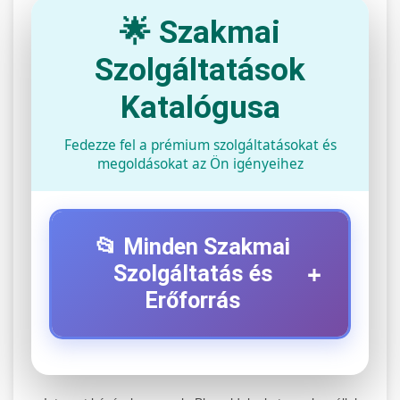
🌟 Szakmai
Szolgáltatások
Katalógusa
Fedezze fel a prémium szolgáltatásokat és
megoldásokat az Ön igényeihez
📂 Minden Szakmai
+
Szolgáltatás és
Erőforrás
⚡ 1. Legjobb Elektromos Roller
+
Szerviz