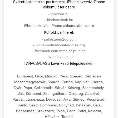
Számítástechnikai partnereink: iPhone szervíz, iPhone
akkumulátor csere
-
ionstore.hu
-
kiadoszobak.hu
iPhone szervíz, iPhone akkumulátor csere
Külföldi partnerek
-
selfesteem2go.com
-
i-love-motivational-quotes.org
-
facebook.com mmc chiptuning
-
synthasite.com
TANÁCSADÁS a következő településeken:
Budapest, Győr, Miskolc, Pécs, Szeged, Debrecen
Mosonmagyaróvár, Sopron, Fertőd, Kapuvár, Csorna,
Győr, Pápa, Celldömölk, Sárvár, Kőszeg, Szombathely,
Ják, Körmend, Szentgotthárd, Csepreg, Zalalövő,
Vasvár, Jánosháza, Devecser, Ajka, Sümeg, Pécsvárad,
Komló, Sásd, Dombóvár, Bonyhád, Bátaszék, Baja,
Bácsalmás, Szekszárd, Tolna, Fadd, Paks, Kalocsa,
Hőgyész, Tamási