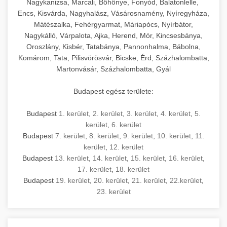
Nagykanizsa, Marcali, Böhönye, Fonyód, Balatonlelle,
Encs, Kisvárda, Nagyhalász, Vásárosnamény, Nyíregyháza,
Mátészalka, Fehérgyarmat, Máriapócs, Nyírbátor,
Nagykálló, Várpalota, Ajka, Herend, Mór, Kincsesbánya,
Oroszlány, Kisbér, Tatabánya, Pannonhalma, Bábolna,
Komárom, Tata, Pilisvörösvár, Bicske, Érd, Százhalombatta,
Martonvásár, Százhalombatta, Gyál
Budapest egész területe:
Budapest
1. kerület
,
2. kerület
,
3. kerület
,
4. kerület
,
5.
kerület
,
6. kerület
Budapest
7. kerület
,
8. kerület
,
9. kerület
,
10. kerület
,
11.
kerület
,
12. kerület
Budapest
13. kerület
,
14. kerület
,
15. kerület
,
16. kerület
,
17. kerület
,
18. kerület
Budapest
19. kerület
,
20. kerület
,
21. kerület
,
22.kerület
,
23. kerület