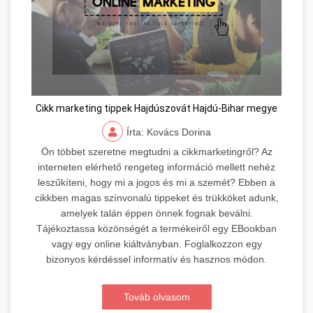
Cikk marketing tippek Hajdúszovát Hajdú-Bihar megye
Írta: Kovács Dorina
Ön többet szeretne megtudni a cikkmarketingről? Az
interneten elérhető rengeteg információ mellett nehéz
leszűkíteni, hogy mi a jogos és mi a szemét? Ebben a
cikkben magas színvonalú tippeket és trükköket adunk,
amelyek talán éppen önnek fognak beválni.
Tájékoztassa közönségét a termékeiről egy EBookban
vagy egy online kiáltványban. Foglalkozzon egy
bizonyos kérdéssel informatív és hasznos módon.
Továb olvasom