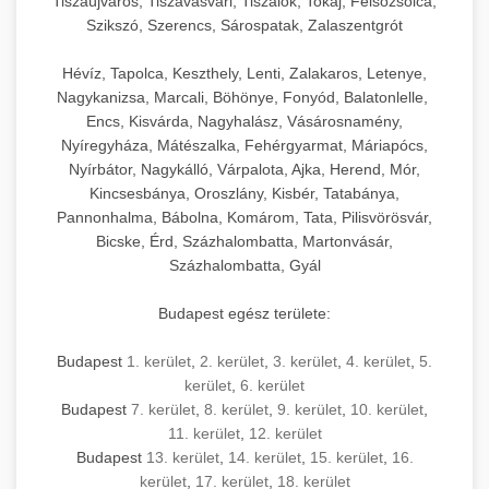
Tiszaújváros, Tiszavasvári, Tiszalök, Tokaj, Felsőzsolca,
Szikszó, Szerencs, Sárospatak, Zalaszentgrót
Hévíz, Tapolca, Keszthely, Lenti, Zalakaros, Letenye,
Nagykanizsa, Marcali, Böhönye, Fonyód, Balatonlelle,
Encs, Kisvárda, Nagyhalász, Vásárosnamény,
Nyíregyháza, Mátészalka, Fehérgyarmat, Máriapócs,
Nyírbátor, Nagykálló, Várpalota, Ajka, Herend, Mór,
Kincsesbánya, Oroszlány, Kisbér, Tatabánya,
Pannonhalma, Bábolna, Komárom, Tata, Pilisvörösvár,
Bicske, Érd, Százhalombatta, Martonvásár,
Százhalombatta, Gyál
Budapest egész területe:
Budapest
1. kerület
,
2. kerület
,
3. kerület
,
4. kerület
,
5.
kerület
,
6. kerület
Budapest
7. kerület
,
8. kerület
,
9. kerület
,
10. kerület
,
11. kerület
,
12. kerület
Budapest
13. kerület
,
14. kerület
,
15. kerület
,
16.
kerület
,
17. kerület
,
18. kerület