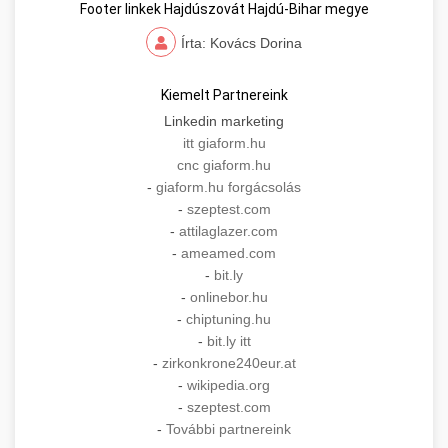
Footer linkek Hajdúszovát Hajdú-Bihar megye
Írta: Kovács Dorina
Kiemelt Partnereink
Linkedin marketing
itt giaform.hu
cnc giaform.hu
-
giaform.hu forgácsolás
-
szeptest.com
-
attilaglazer.com
-
ameamed.com
-
bit.ly
-
onlinebor.hu
-
chiptuning.hu
-
bit.ly itt
-
zirkonkrone240eur.at
-
wikipedia.org
-
szeptest.com
-
További partnereink