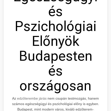
és
Pszichológiai
Előnyök
Budapesten
és
országosan
Az
edzőterembe járás
nem csupán testmozgás, hanem
számos egészségügyi és pszichológiai előny is egyben.
Budapest, mint modern város, kiváló edzőterem-