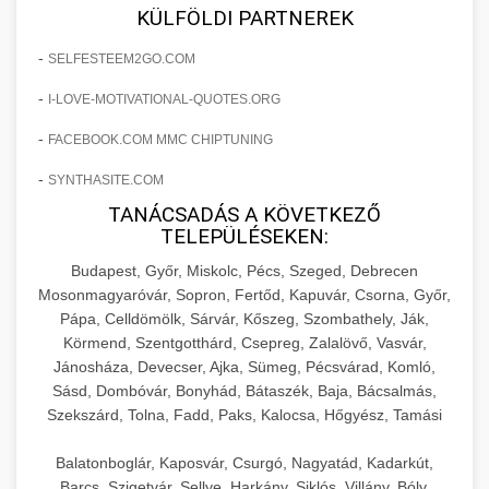
+
🍞 20. Ipari Dagasztógép
KÜLFÖLDI PARTNEREK
költségvetését gépi tanulással és
elkötelezettség erősítési módszerek
automatizálással.
Professzionális ipari dagasztógépek és
-
SELFESTEEM2GO.COM
tésztakeverő gépek pékségek és kereskedelmi
+
🔪 21. Ipari Szeletelőgép
-
I-LOVE-MOTIVATIONAL-QUOTES.ORG
aikampany.hu
AI hirdetési automatizálás
konyhák számára. Masszív konstrukció
megbízható teljesítményhez.
-
FACEBOOK.COM MMC CHIPTUNING
Ipari hús- és sajtszeletelő gépek professzionális
élelmiszer-előkészítéshez. Precíziós vágás
+
-
SYNTHASITE.COM
📦 22. Vákuumozó Gép
chef-iparikonyhagepek.hu
állítható vastagság beállítással.
TANÁCSADÁS A KÖVETKEZŐ
Kereskedelmi vákuumcsomagoló berendezések
kereskedelmi tésztakeverő
TELEPÜLÉSEKEN:
chef-iparikonyhagepek.hu
élelmiszerek tartósításához. Hosszabbítsa a
+
Budapest, Győr, Miskolc, Pécs, Szeged, Debrecen
🎁 23. Vákuumfóliázó Gép
szavatossági időt és tartsa meg a termék
professzionális élelmiszer szeletelő
Mosonmagyaróvár, Sopron, Fertőd, Kapuvár, Csorna, Győr,
frissességét.
Pápa, Celldömölk, Sárvár, Kőszeg, Szombathely, Ják,
Ipari vákuumfóliázó gépek professzionális
Körmend, Szentgotthárd, Csepreg, Zalalövő, Vasvár,
élelmiszer-csomagolási műveletekhez.
+
🔥 24. Ipari Sütő és Gőzpároló
Jánosháza, Devecser, Ajka, Sümeg, Pécsvárad, Komló,
chef-iparikonyhagepek.hu
Hatékony lezárási és tartósítási megoldások.
Sásd, Dombóvár, Bonyhád, Bátaszék, Baja, Bácsalmás,
Kereskedelmi légkeveréses sütők és gőzpárolók
vákuum lezáró berendezés
Szekszárd, Tolna, Fadd, Paks, Kalocsa, Hőgyész, Tamási
chef-iparikonyhagepek.hu
professzionális konyhák számára. Nagy
+
❄️ 25. Ipari Hűtőszekrény
Balatonboglár, Kaposvár, Csurgó, Nagyatád, Kadarkút,
kapacitású sütő- és főzőberendezés precíz
kereskedelmi csomagoló gép
Barcs, Szigetvár, Sellye, Harkány, Siklós, Villány, Bóly,