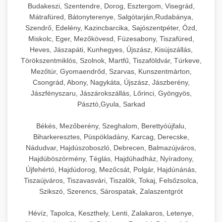
Budakeszi, Szentendre, Dorog, Esztergom, Visegrád,
Mátrafüred, Bátonyterenye, Salgótarján,Rudabánya,
Szendrő, Edelény, Kazincbarcika, Sajószentpéter, Ózd,
Miskolc, Eger, Mezőkövesd, Füzesabony, Tiszafüred,
Heves, Jászapáti, Kunhegyes, Újszász, Kisújszállás,
Törökszentmiklós, Szolnok, Martfű, Tiszaföldvár, Túrkeve,
Mezőtúr, Gyomaendrőd, Szarvas, Kunszentmárton,
Csongrád, Abony, Nagykáta, Újszász, Jászberény,
Jászfényszaru, Jászárokszállás, Lőrinci, Gyöngyös,
Pásztó,Gyula, Sarkad
Békés, Mezőberény, Szeghalom, Berettyóújfalu,
Biharkeresztes, Püspökladány, Karcag, Derecske,
Nádudvar, Hajdúszoboszló, Debrecen, Balmazújváros,
Hajdúböszörmény, Téglás, Hajdúhadház, Nyíradony,
Újfehértó, Hajdúdorog, Mezőcsát, Polgár, Hajdúnánás,
Tiszaújváros, Tiszavasvári, Tiszalök, Tokaj, Felsőzsolca,
Szikszó, Szerencs, Sárospatak, Zalaszentgrót
Hévíz, Tapolca, Keszthely, Lenti, Zalakaros, Letenye,