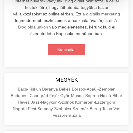
Internet búvárok vagyunk. Blog oldalunkat azzal a céllal
hoztuk létre, hogy láthatóbbá tegyük a hazai
Professzionális elektromos roller javítási és
vállalkozásokat az online térben. Ezt
a digitális marketing
karbantartási szolgáltatások. Szakértő
📊 2. Online Marketing
legmodernebb eszközeinek a használatával érjük el. A
+
technikusaink minőségi szervízt nyújtanak
Ügynökség
Blog oldalunkon
való megjelenéshez, kérünk küld el
minden jelentős márkához és modellhez.
üzenetedet a Kapcsolat menüpontban.
Átfogó online marketing szolgáltatások,
Szervizközpont Látogatása
beleértve a SEO-t, közösségi média kezelést és
+
Kapcsolat
🛴 3. Legjobb Elektromos Roller
digitális hirdetéseket. Növekedés elérése
roller javítószerviz
adatvezérelt stratégiákkal.
Találja meg a piacon elérhető legjobb
elektromos rollereket. Hasonlítsa össze a
+
🔗 4. Prémium Linképítés
aimarketingugynokseg.hu
MEGYÉK
legjobb modelleket, funkciókat és árakat
megalapozott vásárlási döntéshez.
Magas minőségű backlink beszerzési
digitális ügynökségi szolgáltatások
Bács-Kiskun
Baranya
Békés
Borsod-Abaúj-Zemplén
Budapest
Csongrád
Fejér
Győr-Moson-Sopron
Hajdú-Bihar
szolgáltatások webhelye autoritásának és
📦 5. Termékek és
+
Legjobb Modellek Megtekintése
Heves
Jász-Nagykun-Szolnok
Komárom-Esztergom
keresőmotoros rangsorolásának növeléséhez.
Szolgáltatások
Nógrád
Pest
Somogy
Szabolcs-Szatmár-Bereg
Tolna
Vas
Csak fehér kalapú technikák.
e-roller értékelések
Veszprém
Zala
Oktatási forrás, amely magyarázza az áruk és
aimarketingugynokseg.hu
szolgáltatások alapvető fogalmait a
+
💶 6. EU-s Pénzek