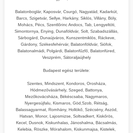
Balatonboglár, Kaposvár, Csurgó, Nagyatád, Kadarkút,
Barcs, Szigetvár, Sellye, Harkány, Siklós, Villány, Bóly,
Mohács, Pécs, Szentlőrinc Andocs, Tab, Lengyeltóti,
Simontornya, Enying, Dunaföldvár, Solt, Szabadszállás,
Sárbogárd, Dunaújváros, Kunszentmiklós, Ráckeve,
Gárdony, Székesfehérvár, Balatonföldvár, Siófok,
Balatonalmádi, Polgárdi, Balatonfűzfő, Balatonfüred,
Veszprém, Sátoraljaújhely
Budapest egész területe:
Szentes, Mindszent, Kondoros, Orosháza,
Hódmezővásárhely, Szeged, Battonya,
Mezőkovácsháza, Békéscsaba, Nagymaros,
Nyergesújfalu, Kismaros, Göd,Szob, Rétság,
Balassagyarmat, Romhány, Hollókő, Szécsény, Aszód,
Hatvan, Monor, Lajosmizse, Soltvadkert, Kiskőrös,
Kecel, Dusnok, Kiskunhalas, Jánoshalma, Bácsalmás,
Kelebia, Röszke, Mórahalom, Kiskunmajsa, Kistelek,