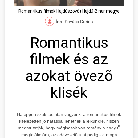
Romantikus filmek Hajdúszovát Hajdú-Bihar megye
Írta: Kovács Dorina
Romantikus
filmek és az
azokat övezõ
klisék
Ha éppen szakítás után vagyunk, a romantikus filmek
kifejezetten jó hatással lehetnek a lelkünkre, hiszen
megmutatják, hogy mégiscsak van remény a nagy Õ
megtalálására, az odavezetõ utat pedig - a maga