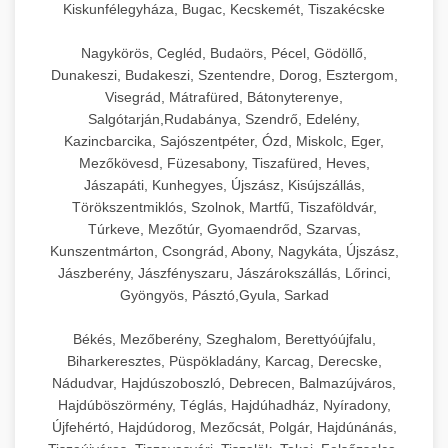
Kiskunfélegyháza, Bugac, Kecskemét, Tiszakécske
Nagykörös, Cegléd, Budaörs, Pécel, Gödöllő,
Dunakeszi, Budakeszi, Szentendre, Dorog, Esztergom,
Visegrád, Mátrafüred, Bátonyterenye,
Salgótarján,Rudabánya, Szendrő, Edelény,
Kazincbarcika, Sajószentpéter, Ózd, Miskolc, Eger,
Mezőkövesd, Füzesabony, Tiszafüred, Heves,
Jászapáti, Kunhegyes, Újszász, Kisújszállás,
Törökszentmiklós, Szolnok, Martfű, Tiszaföldvár,
Túrkeve, Mezőtúr, Gyomaendrőd, Szarvas,
Kunszentmárton, Csongrád, Abony, Nagykáta, Újszász,
Jászberény, Jászfényszaru, Jászárokszállás, Lőrinci,
Gyöngyös, Pásztó,Gyula, Sarkad
Békés, Mezőberény, Szeghalom, Berettyóújfalu,
Biharkeresztes, Püspökladány, Karcag, Derecske,
Nádudvar, Hajdúszoboszló, Debrecen, Balmazújváros,
Hajdúböszörmény, Téglás, Hajdúhadház, Nyíradony,
Újfehértó, Hajdúdorog, Mezőcsát, Polgár, Hajdúnánás,