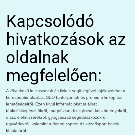
Kapcsolódó
hivatkozások az
oldalnak
megfelelően:
A következő kulcsszavak és linkek segítségével tájékozódhat a
keresőoptimalizálás, SEO tanfolyamok és prémium linképítés
lehetőségeiről. Ezen kívül információkat találhat
táplálékkiegészítőkről, magnézium biszglicinát készítményekről,
olasz élelmiszerekről, gyógyászati segédeszközökről,
ügyvédekről, valamint a dental sopron és küzdősport boltok
kínálatáról.