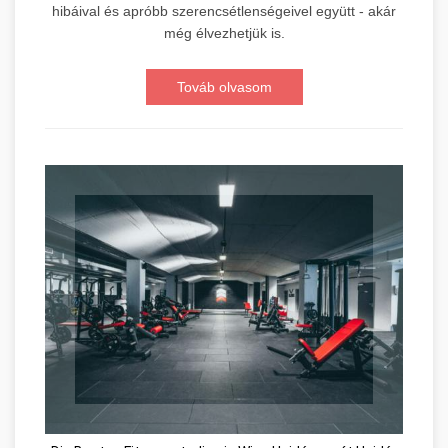
hibáival és apróbb szerencsétlenségeivel együtt - akár
még élvezhetjük is.
Továb olvasom