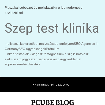
Plasztikai sebészet és mellplasztika a legmodernebb
eszközökkel:
Szep test klinika
mellplasztika
keresőoptimalizálás
seo tanfolyam
SEO Agencies in
Germany
SEO ügynökségek
Prémium
Linképítés
táplálékkiegészítő
magnézium biszglicinát
olasz
élelmiszer
gyógyászati segédeszközök
ügyvéd
dental
sopron
szemhéjplasztika
Hívjon minket: +36 70 629 06 90