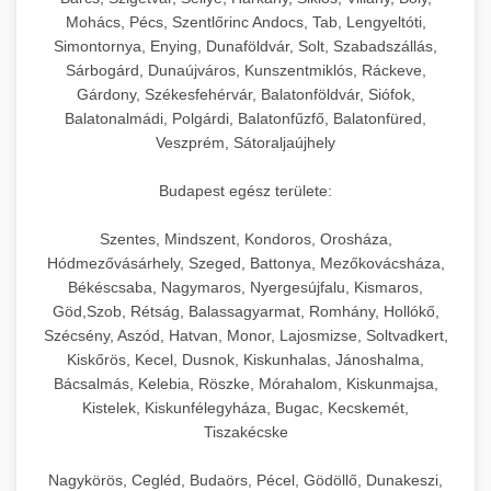
hőmérséklet-szabályozással.
Professzionális hűtőegységek és hűtőkamrák
Mohács, Pécs, Szentlőrinc Andocs, Tab, Lengyeltóti,
kereskedelmi konyhák számára.
Simontornya, Enying, Dunaföldvár, Solt, Szabadszállás,
+
💧 26. Ipari Mosogatógép
chef-iparikonyhagepek.hu
Energiahatékony hűtési megoldások nagy
Sárbogárd, Dunaújváros, Kunszentmiklós, Ráckeve,
Gárdony, Székesfehérvár, Balatonföldvár, Siófok,
kapacitással.
Kereskedelmi mosogatóberendezések nagy
kereskedelmi sütősütő
Balatonalmádi, Polgárdi, Balatonfűzfő, Balatonfüred,
forgalmú éttermi műveletekhez. Gyors tisztítási
+
🧀 27. Ipari Sajtreszelő Gép
Veszprém, Sátoraljaújhely
chef-iparikonyhagepek.hu
ciklusok fertőtlenítési képességekkel.
Ipari sajtreszelők és aprítógépek kereskedelmi
kereskedelmi hűtőegység
Budapest egész területe:
chef-iparikonyhagepek.hu
élelmiszer-előkészítéshez. Különböző reszelési
🍳 28. Nagykonyhai
+
Szentes, Mindszent, Kondoros, Orosháza,
méretek különböző alkalmazásokhoz.
kereskedelmi mosogatógép
Berendezések
Hódmezővásárhely, Szeged, Battonya, Mezőkovácsháza,
Békéscsaba, Nagymaros, Nyergesújfalu, Kismaros,
chef-iparikonyhagepek.hu
Teljes körű nagykonyhai berendezések és
Göd,Szob, Rétság, Balassagyarmat, Romhány, Hollókő,
professzionális vendéglátóipari kellékek.
Szécsény, Aszód, Hatvan, Monor, Lajosmizse, Soltvadkert,
kereskedelmi sajtreszelő
Kiskőrös, Kecel, Dusnok, Kiskunhalas, Jánoshalma,
Minden, ami szükséges éttermi és catering
Bácsalmás, Kelebia, Röszke, Mórahalom, Kiskunmajsa,
műveletekhez.
Kistelek, Kiskunfélegyháza, Bugac, Kecskemét,
Tiszakécske
chef-iparikonyhagepek.hu
Nagykörös, Cegléd, Budaörs, Pécel, Gödöllő, Dunakeszi,
kereskedelmi konyhai megoldások