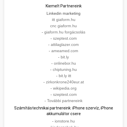
Kiemelt Partnereink
Linkedin marketing
itt giaform.hu
cnc giaform.hu
-
giaform.hu forgácsolás
-
szeptest.com
-
attilaglazer.com
-
ameamed.com
-
bit.ly
-
onlinebor.hu
-
chiptuning.hu
-
bit.ly itt
-
zirkonkrone240eur.at
-
wikipedia.org
-
szeptest.com
-
További partnereink
Számítástechnikai partnereink: iPhone szervíz, iPhone
akkumulátor csere
-
ionstore.hu