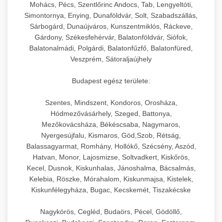
Mohács, Pécs, Szentlőrinc Andocs, Tab, Lengyeltóti,
Simontornya, Enying, Dunaföldvár, Solt, Szabadszállás,
Sárbogárd, Dunaújváros, Kunszentmiklós, Ráckeve,
Gárdony, Székesfehérvár, Balatonföldvár, Siófok,
Balatonalmádi, Polgárdi, Balatonfűzfő, Balatonfüred,
Veszprém, Sátoraljaújhely
Budapest egész területe:
Szentes, Mindszent, Kondoros, Orosháza,
Hódmezővásárhely, Szeged, Battonya,
Mezőkovácsháza, Békéscsaba, Nagymaros,
Nyergesújfalu, Kismaros, Göd,Szob, Rétság,
Balassagyarmat, Romhány, Hollókő, Szécsény, Aszód,
Hatvan, Monor, Lajosmizse, Soltvadkert, Kiskőrös,
Kecel, Dusnok, Kiskunhalas, Jánoshalma, Bácsalmás,
Kelebia, Röszke, Mórahalom, Kiskunmajsa, Kistelek,
Kiskunfélegyháza, Bugac, Kecskemét, Tiszakécske
Nagykörös, Cegléd, Budaörs, Pécel, Gödöllő,