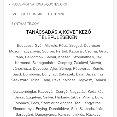
hőmérséklet-szabályozással.
Professzionális hűtőegységek és hűtőkamrák
-
I-LOVE-MOTIVATIONAL-QUOTES.ORG
kereskedelmi konyhák számára.
+
💧 26. Ipari Mosogatógép
-
FACEBOOK.COM MMC CHIPTUNING
chef-iparikonyhagepek.hu
Energiahatékony hűtési megoldások nagy
kapacitással.
-
Kereskedelmi mosogatóberendezések nagy
kereskedelmi sütősütő
SYNTHASITE.COM
forgalmú éttermi műveletekhez. Gyors tisztítási
TANÁCSADÁS A KÖVETKEZŐ
+
🧀 27. Ipari Sajtreszelő Gép
chef-iparikonyhagepek.hu
TELEPÜLÉSEKEN:
ciklusok fertőtlenítési képességekkel.
Ipari sajtreszelők és aprítógépek kereskedelmi
kereskedelmi hűtőegység
Budapest, Győr, Miskolc, Pécs, Szeged, Debrecen
chef-iparikonyhagepek.hu
Mosonmagyaróvár, Sopron, Fertőd, Kapuvár, Csorna, Győr,
élelmiszer-előkészítéshez. Különböző reszelési
🍳 28. Nagykonyhai
+
Pápa, Celldömölk, Sárvár, Kőszeg, Szombathely, Ják,
méretek különböző alkalmazásokhoz.
kereskedelmi mosogatógép
Berendezések
Körmend, Szentgotthárd, Csepreg, Zalalövő, Vasvár,
Jánosháza, Devecser, Ajka, Sümeg, Pécsvárad, Komló,
chef-iparikonyhagepek.hu
Teljes körű nagykonyhai berendezések és
Sásd, Dombóvár, Bonyhád, Bátaszék, Baja, Bácsalmás,
professzionális vendéglátóipari kellékek.
Szekszárd, Tolna, Fadd, Paks, Kalocsa, Hőgyész, Tamási
kereskedelmi sajtreszelő
Minden, ami szükséges éttermi és catering
Balatonboglár, Kaposvár, Csurgó, Nagyatád, Kadarkút,
műveletekhez.
Barcs, Szigetvár, Sellye, Harkány, Siklós, Villány, Bóly,
Mohács, Pécs, Szentlőrinc Andocs, Tab, Lengyeltóti,
chef-iparikonyhagepek.hu
Simontornya, Enying, Dunaföldvár, Solt, Szabadszállás,
Sárbogárd, Dunaújváros, Kunszentmiklós, Ráckeve,
kereskedelmi konyhai megoldások