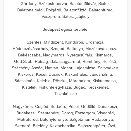
Gárdony, Székesfehérvár, Balatonföldvár, Siófok,
Balatonalmádi, Polgárdi, Balatonfűzfő, Balatonfüred,
Veszprém, Sátoraljaújhely
Budapest egész területe:
Szentes, Mindszent, Kondoros, Orosháza,
Hódmezővásárhely, Szeged, Battonya, Mezőkovácsháza,
Békéscsaba, Nagymaros, Nyergesújfalu, Kismaros,
Göd,Szob, Rétság, Balassagyarmat, Romhány, Hollókő,
Szécsény, Aszód, Hatvan, Monor, Lajosmizse, Soltvadkert,
Kiskőrös, Kecel, Dusnok, Kiskunhalas, Jánoshalma,
Bácsalmás, Kelebia, Röszke, Mórahalom, Kiskunmajsa,
Kistelek, Kiskunfélegyháza, Bugac, Kecskemét,
Tiszakécske
Nagykörös, Cegléd, Budaörs, Pécel, Gödöllő, Dunakeszi,
Budakeszi, Szentendre, Dorog, Esztergom, Visegrád,
Mátrafüred, Bátonyterenye, Salgótarján,Rudabánya,
Szendrő, Edelény, Kazincbarcika, Sajószentpéter, Ózd,