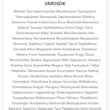
közgazdaságtanban és az üzleti életben.
VÁROSOK
minőségi backlink szolgáltatás
Ismerje meg a terméktípusokat és szolgáltatási
Információk az EU finanszírozási
Miskolc
Ózd
Kazincbarcika
Mezőkövesd
Tiszaújváros
kategóriákat.
lehetőségeiről, pályázatokról és pénzügyi
Sátoraljaújhely
Sárospatak
Sajószentpéter
Edelény
+
🚀 7. SEO Ügynökség
támogatási programokról. Maradjon tájékozott
Szerencs
Putnok
Felsőzsolca
Encs
Mezőcsát
Alsózsolca
en.wikipedia.org
gazdasági koncepciók
Szikszó
Tiszalúc
Nyékládháza
Emőd
Onga
Tokaj
a vállalkozások és projektek számára elérhető
Szakértő keresőmotor-optimalizálási
Szirmabesenyő
Mályi
Szendrő
Mezőkeresztes
Arló
forrásokról.
szolgáltatások webhelye láthatóságának és
+
💎 8. Mellplasztika
Taktaharkány
Hernádnémeti
Borsodnádasd
Abaújszántó
organikus forgalmának javításához. Technikai
Múcsony
Sajókaza
Cigánd
Sajólád
Tarcal
Sajóbábony
kozter.com - EU-s pénzek
SEO, tartalom optimalizálás és még sok más.
Gesztely
Professzionális mellnagyobbítási szolgáltatások
Bőcs
Megyaszó
Arnót
Rudabánya
Tiszakeszi
Bekecs
Forró
Szentistván
Tiszakarád
Prügy
Ónod
tapasztalt sebészekkel. Tudjon meg többet az
EU pályázati programok
+
✨ 9. Hasplasztika
Mezőzombor
Boldva
Sajószöged
Mád
Sajóvámos
Harsány
onlinemarketing101.biz
eljárásokról, a gyógyulásról és a konzultációs
Kistokaj
Gönc
Szendrőlád
Bogács
Sály
Farkaslyuk
Tállya
lehetőségekről az esztétikai fejlesztéshez.
Szakértő hasplasztikai eljárások laposabb,
keresési optimalizálási szakértők
Hejőbába
Taktaszada
Aszaló
Kesznyéten
Karcsa
Halmaj
feszesebb has eléréséhez. Konzultáció
Tolcsva
Járdánháza
Izsófalva
Méra
Monok
Ricse
+
👁️ 10. Szemhéjplasztika
szeptest.com
kozmetikai mellsebészet
Hernádkak
Olaszliszka
Kurityán
Szomolya
Bükkábrány
minősített plasztikai sebészekkel és átfogó
Ormosbánya
Kisgyőr
Hangony
Mezőnyárád
Alsóvadász
utókezeléssel.
Professzionális blefaroplasztikai eljárások
Sajókeresztúr
Legyesbénye
Dédestapolcsány
Sajópetri
megjelenése frissítéséhez. Felső és alsó
Tiszapalkonya
Bükkaranyos
Pácin
Vilmány
Tibolddaróc
📈 11. Paciensek Számának
+
szeptest.com
has kontúrozó műtét
szemhéjműtét tapasztalt kozmetikai
Tiszatarján
Novajidrány
Bánhorváti
Bodroghalom
Köröm
150%-os Növelése
Bánréve
Sajóörös
Vajdácska
sebészekkel.
Tard
Taktakenéz
Igrici
Kenézlő