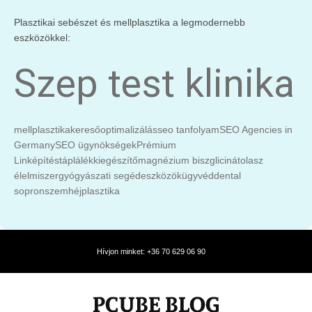
Plasztikai sebészet és mellplasztika a legmodernebb
eszközökkel:
Szep test klinika
mellplasztika
keresőoptimalizálás
seo tanfolyam
SEO Agencies in
Germany
SEO ügynökségek
Prémium
Linképítés
táplálékkiegészítő
magnézium biszglicinát
olasz
élelmiszer
gyógyászati segédeszközök
ügyvéd
dental
sopron
szemhéjplasztika
Hívjon minket: +36 70 629 06 90