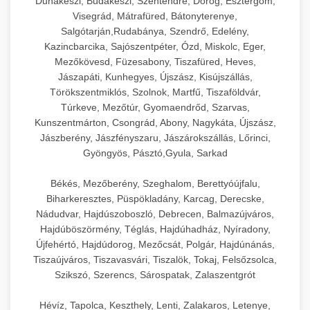
Dunakeszi, Budakeszi, Szentendre, Dorog, Esztergom,
Visegrád, Mátrafüred, Bátonyterenye,
Salgótarján,Rudabánya, Szendrő, Edelény,
Kazincbarcika, Sajószentpéter, Ózd, Miskolc, Eger,
Mezőkövesd, Füzesabony, Tiszafüred, Heves,
Jászapáti, Kunhegyes, Újszász, Kisújszállás,
Törökszentmiklós, Szolnok, Martfű, Tiszaföldvár,
Túrkeve, Mezőtúr, Gyomaendrőd, Szarvas,
Kunszentmárton, Csongrád, Abony, Nagykáta, Újszász,
Jászberény, Jászfényszaru, Jászárokszállás, Lőrinci,
Gyöngyös, Pásztó,Gyula, Sarkad
Békés, Mezőberény, Szeghalom, Berettyóújfalu,
Biharkeresztes, Püspökladány, Karcag, Derecske,
Nádudvar, Hajdúszoboszló, Debrecen, Balmazújváros,
Hajdúböszörmény, Téglás, Hajdúhadház, Nyíradony,
Újfehértó, Hajdúdorog, Mezőcsát, Polgár, Hajdúnánás,
Tiszaújváros, Tiszavasvári, Tiszalök, Tokaj, Felsőzsolca,
Szikszó, Szerencs, Sárospatak, Zalaszentgrót
Hévíz, Tapolca, Keszthely, Lenti, Zalakaros, Letenye,