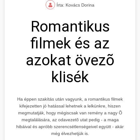
Írta: Kovács Dorina
Romantikus
filmek és az
azokat övezõ
klisék
Ha éppen szakítás után vagyunk, a romantikus filmek
kifejezetten jó hatással lehetnek a lelkünkre, hiszen
megmutatják, hogy mégiscsak van remény a nagy Õ
megtalálására, az odavezetõ utat pedig - a maga
hibáival és apróbb szerencsétlenségeivel együtt - akár
még élvezhetjük is.