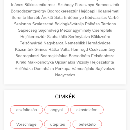
Ináncs
Bükkszentkereszt
Szuhogy
Parasznya
Borsodszirák
Esettanulmány, amely bemutatja a
Borsodszentgyörgy
Bodrogkeresztúr
Hejőpapi
Hidasnémeti
szeptest.com
szemhéj kozmetikai eljárás
pácienskonsultációk 150%-os növekedését
🏥 12. Klinika Sikere -
Berente
Berzék
Ároktő
Sáta
Erdőbénye
Bódvaszilas
Varbó
+
stratégiai marketing révén. Ismerje meg a
Részletes Esettanulmány
Szalonna
Szalaszend
Boldogkőváralja
Pálháza
Tardona
bevált módszereket a klinika növekedéséhez.
Sajóecseg
Sajóhídvég
Mezőnagymihály
Cserépfalu
Hejőkeresztúr
Részletes elemzés a sikeres klinikai
Szuhakálló
Serényfalva
Bükkzsérc
Felsőnyárád
Nagybarca
Nemesbikk
Hernádvécse
gildedeu.org
stratégiákról, amelyek jelentős páciensszerzési
🤖 13. 150%-kal Több
Kázsmárk
Girincs
Rátka
Vatta
Homrogd
Csokvaomány
+
javulást és praxis bővítést eredményeztek.
klinikai páciensek növekedése
Bejelentkezés AI Marketinggel
Bodrogolaszi
Bodrogkisfalud
Borsodbóta
Felsődobsza
Királd
Makkoshotyka
Újcsanálos
Vizsoly
Hejőszalonta
checkmydentist.com
Fedezze fel, hogyan növelték az AI-vezérelt
Hollóháza
Domaháza
Perkupa
Vámosújfalu
Sajóvelezd
marketing stratégiák a páciensregisztrációkat
Nagycsécs
orvosi praxis sikere
🎯 14. Praxis Felfuttatása - Az
+
150%-kal. A modern technológia találkozik az
Út a Sikerhez
orvosi praxis növekedésével.
CIMKÉK
Átfogó útmutató orvosi praxisa méretezéséhez.
life3.net
AI marketing eredmények
Bevált stratégiák páciensszerzéshez,
📊 15. Szemhéjplasztika és a
aszfaltozás
angyal
okostelefon
+
megtartáshoz és praxis fejlesztéshez.
150%-os Páciens Növekedés
Vorschläge
útépítés
befektető
munkavedelemestuzvedelem.org
Valós eredmények, amelyek drámai