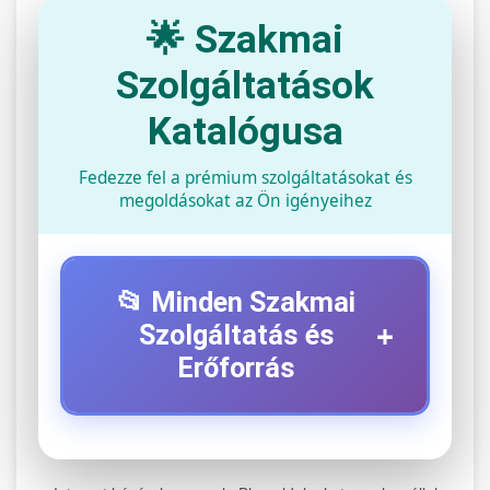
🌟 Szakmai
Szolgáltatások
Katalógusa
Fedezze fel a prémium szolgáltatásokat és
megoldásokat az Ön igényeihez
📂 Minden Szakmai
+
Szolgáltatás és
Erőforrás
⚡ 1. Legjobb Elektromos Roller
+
Szerviz