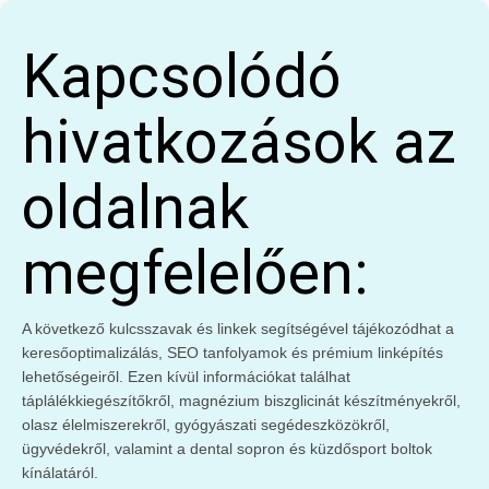
Kapcsolódó
hivatkozások az
oldalnak
megfelelően:
A következő kulcsszavak és linkek segítségével tájékozódhat a
keresőoptimalizálás, SEO tanfolyamok és prémium linképítés
lehetőségeiről. Ezen kívül információkat találhat
táplálékkiegészítőkről, magnézium biszglicinát készítményekről,
olasz élelmiszerekről, gyógyászati segédeszközökről,
ügyvédekről, valamint a dental sopron és küzdősport boltok
kínálatáról.