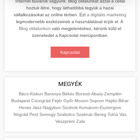
Internet búvárok vagyunk. Blog oldalunkat azzal a céllal
hoztuk létre, hogy láthatóbbá tegyük a hazai
Professzionális elektromos roller javítási és
vállalkozásokat az online térben. Ezt
a digitális marketing
karbantartási szolgáltatások. Szakértő
📊 2. Online Marketing
legmodernebb eszközeinek a használatával érjük el. A
+
technikusaink minőségi szervízt nyújtanak
Ügynökség
Blog oldalunkon
való megjelenéshez, kérünk küld el
minden jelentős márkához és modellhez.
üzenetedet a Kapcsolat menüpontban.
Átfogó online marketing szolgáltatások,
Szervizközpont Látogatása
beleértve a SEO-t, közösségi média kezelést és
+
Kapcsolat
🛴 3. Legjobb Elektromos Roller
digitális hirdetéseket. Növekedés elérése
roller javítószerviz
adatvezérelt stratégiákkal.
Találja meg a piacon elérhető legjobb
elektromos rollereket. Hasonlítsa össze a
+
🔗 4. Prémium Linképítés
aimarketingugynokseg.hu
MEGYÉK
legjobb modelleket, funkciókat és árakat
megalapozott vásárlási döntéshez.
Magas minőségű backlink beszerzési
digitális ügynökségi szolgáltatások
Bács-Kiskun
Baranya
Békés
Borsod-Abaúj-Zemplén
Budapest
Csongrád
Fejér
Győr-Moson-Sopron
Hajdú-Bihar
szolgáltatások webhelye autoritásának és
📦 5. Termékek és
+
Legjobb Modellek Megtekintése
Heves
Jász-Nagykun-Szolnok
Komárom-Esztergom
keresőmotoros rangsorolásának növeléséhez.
Szolgáltatások
Nógrád
Pest
Somogy
Szabolcs-Szatmár-Bereg
Tolna
Vas
Csak fehér kalapú technikák.
e-roller értékelések
Veszprém
Zala
Oktatási forrás, amely magyarázza az áruk és
aimarketingugynokseg.hu
szolgáltatások alapvető fogalmait a
+
💶 6. EU-s Pénzek