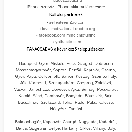
-
kiadoszobak.hu
iPhone szervíz, iPhone akkumulátor csere
Külföldi partnerek
-
selfesteem2go.com
-
i-love-motivational-quotes.org
-
facebook.com mmc chiptuning
-
synthasite.com
TANÁCSADÁS a következő településeken:
Budapest, Győr, Miskolc, Pécs, Szeged, Debrecen
Mosonmagyaróvár, Sopron, Fertőd, Kapuvár, Csorna,
Győr, Pápa, Celldömölk, Sárvár, Kőszeg, Szombathely,
Ják, Körmend, Szentgotthárd, Csepreg, Zalalövő,
Vasvár, Jánosháza, Devecser, Ajka, Sümeg, Pécsvárad,
Komló, Sásd, Dombóvár, Bonyhád, Bátaszék, Baja,
Bácsalmás, Szekszárd, Tolna, Fadd, Paks, Kalocsa,
Hőgyész, Tamási
Balatonboglár, Kaposvár, Csurgó, Nagyatád, Kadarkút,
Barcs, Szigetvár, Sellye, Harkány, Siklós, Villány, Bóly,