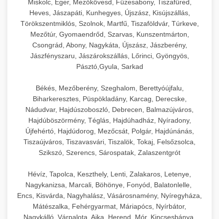
Miskolc, Eger, Mezőkövesd, Füzesabony, Tiszafüred,
Heves, Jászapáti, Kunhegyes, Újszász, Kisújszállás,
Törökszentmiklós, Szolnok, Martfű, Tiszaföldvár, Túrkeve,
Mezőtúr, Gyomaendrőd, Szarvas, Kunszentmárton,
Csongrád, Abony, Nagykáta, Újszász, Jászberény,
Jászfényszaru, Jászárokszállás, Lőrinci, Gyöngyös,
Pásztó,Gyula, Sarkad
Békés, Mezőberény, Szeghalom, Berettyóújfalu,
Biharkeresztes, Püspökladány, Karcag, Derecske,
Nádudvar, Hajdúszoboszló, Debrecen, Balmazújváros,
Hajdúböszörmény, Téglás, Hajdúhadház, Nyíradony,
Újfehértó, Hajdúdorog, Mezőcsát, Polgár, Hajdúnánás,
Tiszaújváros, Tiszavasvári, Tiszalök, Tokaj, Felsőzsolca,
Szikszó, Szerencs, Sárospatak, Zalaszentgrót
Hévíz, Tapolca, Keszthely, Lenti, Zalakaros, Letenye,
Nagykanizsa, Marcali, Böhönye, Fonyód, Balatonlelle,
Encs, Kisvárda, Nagyhalász, Vásárosnamény, Nyíregyháza,
Mátészalka, Fehérgyarmat, Máriapócs, Nyírbátor,
Nagykálló, Várpalota, Ajka, Herend, Mór, Kincsesbánya,