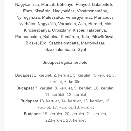
Nagykanizsa, Marcali, Böhönye, Fonyód, Balatonlelle,
Encs, Kisvárda, Nagyhalász, Vásárosnamény,
Nyíregyháza, Mátészalka, Fehérgyarmat, Máriapócs,
Nyírbátor, Nagykálló, Várpalota, Ajka, Herend, Mór,
Kincsesbánya, Oroszlány, Kisbér, Tatabánya,
Pannonhalma, Bábolna, Komárom, Tata, Pilisvörösvár,
Bicske, Érd, Százhalombatta, Martonvásár,
Százhalombatta, Gyál
Budapest egész területe:
Budapest
1. kerület
,
2. kerület
,
3. kerület
,
4. kerület
,
5.
kerület
,
6. kerület
Budapest
7. kerület
,
8. kerület
,
9. kerület
,
10. kerület
,
11. kerület
,
12. kerület
Budapest
13. kerület
,
14. kerület
,
15. kerület
,
16.
kerület
,
17. kerület
,
18. kerület
Budapest
19. kerület
,
20. kerület
,
21. kerület
,
22.kerület
,
23. kerület