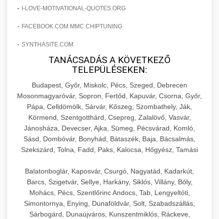
hőmérséklet-szabályozással.
Professzionális hűtőegységek és hűtőkamrák
-
I-LOVE-MOTIVATIONAL-QUOTES.ORG
kereskedelmi konyhák számára.
+
💧 26. Ipari Mosogatógép
-
FACEBOOK.COM MMC CHIPTUNING
chef-iparikonyhagepek.hu
Energiahatékony hűtési megoldások nagy
kapacitással.
-
Kereskedelmi mosogatóberendezések nagy
kereskedelmi sütősütő
SYNTHASITE.COM
forgalmú éttermi műveletekhez. Gyors tisztítási
TANÁCSADÁS A KÖVETKEZŐ
+
🧀 27. Ipari Sajtreszelő Gép
chef-iparikonyhagepek.hu
TELEPÜLÉSEKEN:
ciklusok fertőtlenítési képességekkel.
Ipari sajtreszelők és aprítógépek kereskedelmi
kereskedelmi hűtőegység
Budapest, Győr, Miskolc, Pécs, Szeged, Debrecen
chef-iparikonyhagepek.hu
Mosonmagyaróvár, Sopron, Fertőd, Kapuvár, Csorna, Győr,
élelmiszer-előkészítéshez. Különböző reszelési
🍳 28. Nagykonyhai
+
Pápa, Celldömölk, Sárvár, Kőszeg, Szombathely, Ják,
méretek különböző alkalmazásokhoz.
kereskedelmi mosogatógép
Berendezések
Körmend, Szentgotthárd, Csepreg, Zalalövő, Vasvár,
Jánosháza, Devecser, Ajka, Sümeg, Pécsvárad, Komló,
chef-iparikonyhagepek.hu
Teljes körű nagykonyhai berendezések és
Sásd, Dombóvár, Bonyhád, Bátaszék, Baja, Bácsalmás,
professzionális vendéglátóipari kellékek.
Szekszárd, Tolna, Fadd, Paks, Kalocsa, Hőgyész, Tamási
kereskedelmi sajtreszelő
Minden, ami szükséges éttermi és catering
Balatonboglár, Kaposvár, Csurgó, Nagyatád, Kadarkút,
műveletekhez.
Barcs, Szigetvár, Sellye, Harkány, Siklós, Villány, Bóly,
Mohács, Pécs, Szentlőrinc Andocs, Tab, Lengyeltóti,
chef-iparikonyhagepek.hu
Simontornya, Enying, Dunaföldvár, Solt, Szabadszállás,
Sárbogárd, Dunaújváros, Kunszentmiklós, Ráckeve,
kereskedelmi konyhai megoldások