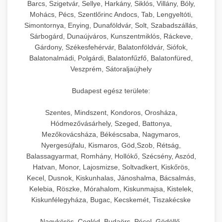
Barcs, Szigetvár, Sellye, Harkány, Siklós, Villány, Bóly,
Mohács, Pécs, Szentlőrinc Andocs, Tab, Lengyeltóti,
Simontornya, Enying, Dunaföldvár, Solt, Szabadszállás,
Sárbogárd, Dunaújváros, Kunszentmiklós, Ráckeve,
Gárdony, Székesfehérvár, Balatonföldvár, Siófok,
Balatonalmádi, Polgárdi, Balatonfűzfő, Balatonfüred,
Veszprém, Sátoraljaújhely
Budapest egész területe:
Szentes, Mindszent, Kondoros, Orosháza,
Hódmezővásárhely, Szeged, Battonya,
Mezőkovácsháza, Békéscsaba, Nagymaros,
Nyergesújfalu, Kismaros, Göd,Szob, Rétság,
Balassagyarmat, Romhány, Hollókő, Szécsény, Aszód,
Hatvan, Monor, Lajosmizse, Soltvadkert, Kiskőrös,
Kecel, Dusnok, Kiskunhalas, Jánoshalma, Bácsalmás,
Kelebia, Röszke, Mórahalom, Kiskunmajsa, Kistelek,
Kiskunfélegyháza, Bugac, Kecskemét, Tiszakécske
Nagykörös, Cegléd, Budaörs, Pécel, Gödöllő,