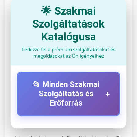
🌟 Szakmai
Szolgáltatások
Katalógusa
Fedezze fel a prémium szolgáltatásokat és
megoldásokat az Ön igényeihez
📂 Minden Szakmai
+
Szolgáltatás és
Erőforrás
⚡ 1. Legjobb Elektromos Roller
+
Szerviz