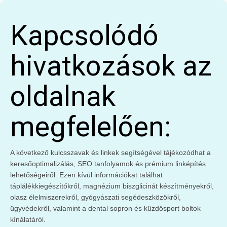
Kapcsolódó
hivatkozások az
oldalnak
megfelelően:
A következő kulcsszavak és linkek segítségével tájékozódhat a
keresőoptimalizálás, SEO tanfolyamok és prémium linképítés
lehetőségeiről. Ezen kívül információkat találhat
táplálékkiegészítőkről, magnézium biszglicinát készítményekről,
olasz élelmiszerekről, gyógyászati segédeszközökről,
ügyvédekről, valamint a dental sopron és küzdősport boltok
kínálatáról.