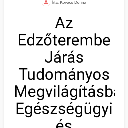
Írta: Kovács Dorina
Az
Edzőterembe
Járás
Tudományos
Megvilágításban
Egészségügyi
és