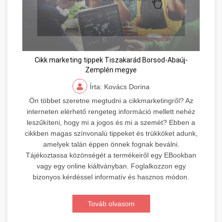
Cikk marketing tippek Tiszakarád Borsod-Abaúj-
Zemplén megye
Írta: Kovács Dorina
Ön többet szeretne megtudni a cikkmarketingről? Az
interneten elérhető rengeteg információ mellett nehéz
leszűkíteni, hogy mi a jogos és mi a szemét? Ebben a
cikkben magas színvonalú tippeket és trükköket adunk,
amelyek talán éppen önnek fognak beválni.
Tájékoztassa közönségét a termékeiről egy EBookban
vagy egy online kiáltványban. Foglalkozzon egy
bizonyos kérdéssel informatív és hasznos módon.
Továb olvasom