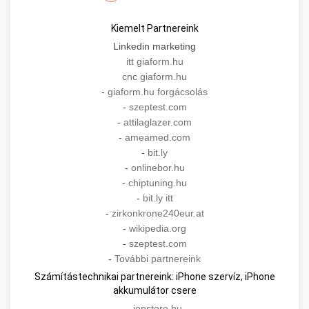
Kiemelt Partnereink
Linkedin marketing
itt giaform.hu
cnc giaform.hu
-
giaform.hu forgácsolás
-
szeptest.com
-
attilaglazer.com
-
ameamed.com
-
bit.ly
-
onlinebor.hu
-
chiptuning.hu
-
bit.ly itt
-
zirkonkrone240eur.at
-
wikipedia.org
-
szeptest.com
-
További partnereink
Számítástechnikai partnereink: iPhone szervíz, iPhone
akkumulátor csere
-
ionstore.hu