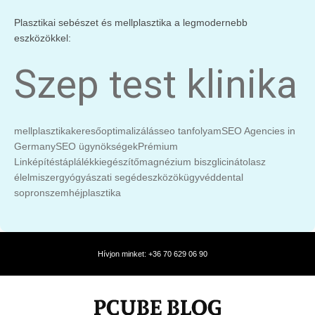
Plasztikai sebészet és mellplasztika a legmodernebb
eszközökkel:
Szep test klinika
mellplasztika
keresőoptimalizálás
seo tanfolyam
SEO Agencies in
Germany
SEO ügynökségek
Prémium
Linképítés
táplálékkiegészítő
magnézium biszglicinát
olasz
élelmiszer
gyógyászati segédeszközök
ügyvéd
dental
sopron
szemhéjplasztika
Hívjon minket: +36 70 629 06 90