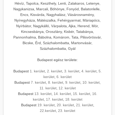
Hévíz, Tapolca, Keszthely, Lenti, Zalakaros, Letenye,
Nagykanizsa, Marcali, Böhönye, Fonyód, Balatonlelle,
Encs, Kisvárda, Nagyhalász, Vásárosnamény,
Nyíregyháza, Mátészalka, Fehérgyarmat, Máriapócs,
Nyírbátor, Nagykálló, Várpalota, Ajka, Herend, Mór,
Kincsesbánya, Oroszlány, Kisbér, Tatabánya,
Pannonhalma, Bábolna, Komárom, Tata, Pilisvörösvár,
Bicske, Érd, Százhalombatta, Martonvásár,
Százhalombatta, Gyál
Budapest egész területe:
Budapest
1. kerület
,
2. kerület
,
3. kerület
,
4. kerület
,
5.
kerület
,
6. kerület
Budapest
7. kerület
,
8. kerület
,
9. kerület
,
10. kerület
,
11. kerület
,
12. kerület
Budapest
13. kerület
,
14. kerület
,
15. kerület
,
16.
kerület
,
17. kerület
,
18. kerület
Budapest
19. kerület
,
20. kerület
,
21. kerület
,
22.kerület
,
23. kerület