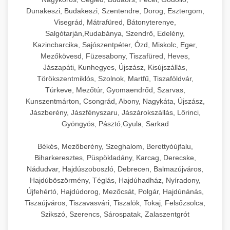
Dunakeszi, Budakeszi, Szentendre, Dorog, Esztergom,
Visegrád, Mátrafüred, Bátonyterenye,
Salgótarján,Rudabánya, Szendrő, Edelény,
Kazincbarcika, Sajószentpéter, Ózd, Miskolc, Eger,
Mezőkövesd, Füzesabony, Tiszafüred, Heves,
Jászapáti, Kunhegyes, Újszász, Kisújszállás,
Törökszentmiklós, Szolnok, Martfű, Tiszaföldvár,
Túrkeve, Mezőtúr, Gyomaendrőd, Szarvas,
Kunszentmárton, Csongrád, Abony, Nagykáta, Újszász,
Jászberény, Jászfényszaru, Jászárokszállás, Lőrinci,
Gyöngyös, Pásztó,Gyula, Sarkad
Békés, Mezőberény, Szeghalom, Berettyóújfalu,
Biharkeresztes, Püspökladány, Karcag, Derecske,
Nádudvar, Hajdúszoboszló, Debrecen, Balmazújváros,
Hajdúböszörmény, Téglás, Hajdúhadház, Nyíradony,
Újfehértó, Hajdúdorog, Mezőcsát, Polgár, Hajdúnánás,
Tiszaújváros, Tiszavasvári, Tiszalök, Tokaj, Felsőzsolca,
Szikszó, Szerencs, Sárospatak, Zalaszentgrót