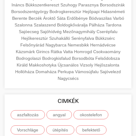
Ináncs
Bükkszentkereszt
Szuhogy
Parasznya
Borsodszirák
Esettanulmány, amely bemutatja a
Borsodszentgyörgy
Bodrogkeresztúr
Hejőpapi
Hidasnémeti
szeptest.com
szemhéj kozmetikai eljárás
pácienskonsultációk 150%-os növekedését
🏥 12. Klinika Sikere -
Berente
Berzék
Ároktő
Sáta
Erdőbénye
Bódvaszilas
Varbó
+
stratégiai marketing révén. Ismerje meg a
Részletes Esettanulmány
Szalonna
Szalaszend
Boldogkőváralja
Pálháza
Tardona
bevált módszereket a klinika növekedéséhez.
Sajóecseg
Sajóhídvég
Mezőnagymihály
Cserépfalu
Hejőkeresztúr
Részletes elemzés a sikeres klinikai
Szuhakálló
Serényfalva
Bükkzsérc
Felsőnyárád
Nagybarca
Nemesbikk
Hernádvécse
gildedeu.org
stratégiákról, amelyek jelentős páciensszerzési
🤖 13. 150%-kal Több
Kázsmárk
Girincs
Rátka
Vatta
Homrogd
Csokvaomány
+
javulást és praxis bővítést eredményeztek.
klinikai páciensek növekedése
Bejelentkezés AI Marketinggel
Bodrogolaszi
Bodrogkisfalud
Borsodbóta
Felsődobsza
Királd
Makkoshotyka
Újcsanálos
Vizsoly
Hejőszalonta
checkmydentist.com
Fedezze fel, hogyan növelték az AI-vezérelt
Hollóháza
Domaháza
Perkupa
Vámosújfalu
Sajóvelezd
marketing stratégiák a páciensregisztrációkat
Nagycsécs
orvosi praxis sikere
🎯 14. Praxis Felfuttatása - Az
+
150%-kal. A modern technológia találkozik az
Út a Sikerhez
orvosi praxis növekedésével.
CIMKÉK
Átfogó útmutató orvosi praxisa méretezéséhez.
life3.net
AI marketing eredmények
Bevált stratégiák páciensszerzéshez,
📊 15. Szemhéjplasztika és a
aszfaltozás
angyal
okostelefon
+
megtartáshoz és praxis fejlesztéshez.
150%-os Páciens Növekedés
Vorschläge
útépítés
befektető
munkavedelemestuzvedelem.org
Valós eredmények, amelyek drámai