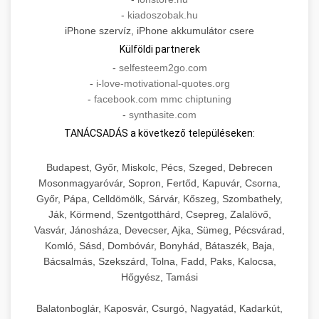
-
kiadoszobak.hu
iPhone szervíz, iPhone akkumulátor csere
Külföldi partnerek
-
selfesteem2go.com
-
i-love-motivational-quotes.org
-
facebook.com mmc chiptuning
-
synthasite.com
TANÁCSADÁS a következő településeken:
Budapest, Győr, Miskolc, Pécs, Szeged, Debrecen
Mosonmagyaróvár, Sopron, Fertőd, Kapuvár, Csorna,
Győr, Pápa, Celldömölk, Sárvár, Kőszeg, Szombathely,
Ják, Körmend, Szentgotthárd, Csepreg, Zalalövő,
Vasvár, Jánosháza, Devecser, Ajka, Sümeg, Pécsvárad,
Komló, Sásd, Dombóvár, Bonyhád, Bátaszék, Baja,
Bácsalmás, Szekszárd, Tolna, Fadd, Paks, Kalocsa,
Hőgyész, Tamási
Balatonboglár, Kaposvár, Csurgó, Nagyatád, Kadarkút,