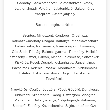
Gárdony, Székesfehérvár, Balatonföldvár, Siófok,
Balatonalmádi, Polgárdi, Balatonfűzfő, Balatonfüred,
Veszprém, Sátoraljaújhely
Budapest egész területe:
Szentes, Mindszent, Kondoros, Orosháza,
Hódmezővásárhely, Szeged, Battonya, Mezőkovácsháza,
Békéscsaba, Nagymaros, Nyergesújfalu, Kismaros,
Göd,Szob, Rétság, Balassagyarmat, Romhány, Hollókő,
Szécsény, Aszód, Hatvan, Monor, Lajosmizse, Soltvadkert,
Kiskőrös, Kecel, Dusnok, Kiskunhalas, Jánoshalma,
Bácsalmás, Kelebia, Röszke, Mórahalom, Kiskunmajsa,
Kistelek, Kiskunfélegyháza, Bugac, Kecskemét,
Tiszakécske
Nagykörös, Cegléd, Budaörs, Pécel, Gödöllő, Dunakeszi,
Budakeszi, Szentendre, Dorog, Esztergom, Visegrád,
Mátrafüred, Bátonyterenye, Salgótarján,Rudabánya,
Szendrő, Edelény, Kazincbarcika, Sajószentpéter, Ózd,