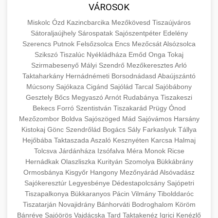
közgazdaságtanban és az üzleti életben.
VÁROSOK
minőségi backlink szolgáltatás
Ismerje meg a terméktípusokat és szolgáltatási
Információk az EU finanszírozási
Miskolc
Ózd
Kazincbarcika
Mezőkövesd
Tiszaújváros
kategóriákat.
lehetőségeiről, pályázatokról és pénzügyi
Sátoraljaújhely
Sárospatak
Sajószentpéter
Edelény
+
🚀 7. SEO Ügynökség
támogatási programokról. Maradjon tájékozott
Szerencs
Putnok
Felsőzsolca
Encs
Mezőcsát
Alsózsolca
en.wikipedia.org
gazdasági koncepciók
Szikszó
Tiszalúc
Nyékládháza
Emőd
Onga
Tokaj
a vállalkozások és projektek számára elérhető
Szakértő keresőmotor-optimalizálási
Szirmabesenyő
Mályi
Szendrő
Mezőkeresztes
Arló
forrásokról.
szolgáltatások webhelye láthatóságának és
+
💎 8. Mellplasztika
Taktaharkány
Hernádnémeti
Borsodnádasd
Abaújszántó
organikus forgalmának javításához. Technikai
Múcsony
Sajókaza
Cigánd
Sajólád
Tarcal
Sajóbábony
kozter.com - EU-s pénzek
SEO, tartalom optimalizálás és még sok más.
Gesztely
Professzionális mellnagyobbítási szolgáltatások
Bőcs
Megyaszó
Arnót
Rudabánya
Tiszakeszi
Bekecs
Forró
Szentistván
Tiszakarád
Prügy
Ónod
tapasztalt sebészekkel. Tudjon meg többet az
EU pályázati programok
+
✨ 9. Hasplasztika
Mezőzombor
Boldva
Sajószöged
Mád
Sajóvámos
Harsány
onlinemarketing101.biz
eljárásokról, a gyógyulásról és a konzultációs
Kistokaj
Gönc
Szendrőlád
Bogács
Sály
Farkaslyuk
Tállya
lehetőségekről az esztétikai fejlesztéshez.
Szakértő hasplasztikai eljárások laposabb,
keresési optimalizálási szakértők
Hejőbába
Taktaszada
Aszaló
Kesznyéten
Karcsa
Halmaj
feszesebb has eléréséhez. Konzultáció
Tolcsva
Járdánháza
Izsófalva
Méra
Monok
Ricse
+
👁️ 10. Szemhéjplasztika
szeptest.com
kozmetikai mellsebészet
Hernádkak
Olaszliszka
Kurityán
Szomolya
Bükkábrány
minősített plasztikai sebészekkel és átfogó
Ormosbánya
Kisgyőr
Hangony
Mezőnyárád
Alsóvadász
utókezeléssel.
Professzionális blefaroplasztikai eljárások
Sajókeresztúr
Legyesbénye
Dédestapolcsány
Sajópetri
megjelenése frissítéséhez. Felső és alsó
Tiszapalkonya
Bükkaranyos
Pácin
Vilmány
Tibolddaróc
📈 11. Paciensek Számának
+
szeptest.com
has kontúrozó műtét
szemhéjműtét tapasztalt kozmetikai
Tiszatarján
Novajidrány
Bánhorváti
Bodroghalom
Köröm
150%-os Növelése
Bánréve
Sajóörös
Vajdácska
sebészekkel.
Tard
Taktakenéz
Igrici
Kenézlő