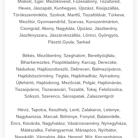
Miskolc, Eger, Mezőkövesd, Füzesabony, Tiszafüred,
Heves, Jászapáti, Kunhegyes, Újszász, Kisújszállás,
Törökszentmiklós, Szolnok, Martfű, Tiszaföldvár, Túrkeve,
Mezőtúr, Gyomaendrőd, Szarvas, Kunszentmárton,
Csongrád, Abony, Nagykáta, Újszász, Jászberény,
Jászfényszaru, Jászárokszállás, Lőrinci, Gyöngyös,
Pásztó,Gyula, Sarkad
Békés, Mezőberény, Szeghalom, Berettyóújfalu,
Biharkeresztes, Püspökladány, Karcag, Derecske,
Nádudvar, Hajdúszoboszló, Debrecen, Balmazújváros,
Hajdúböszörmény, Téglás, Hajdúhadház, Nyíradony,
Újfehértó, Hajdúdorog, Mezőcsát, Polgár, Hajdúnánás,
Tiszaújváros, Tiszavasvári, Tiszalök, Tokaj, Felsőzsolca,
Szikszó, Szerencs, Sárospatak, Zalaszentgrót
Hévíz, Tapolca, Keszthely, Lenti, Zalakaros, Letenye,
Nagykanizsa, Marcali, Böhönye, Fonyód, Balatonlelle,
Encs, Kisvárda, Nagyhalász, Vásárosnamény, Nyíregyháza,
Mátészalka, Fehérgyarmat, Máriapócs, Nyírbátor,
Nagykálló, Várpalota, Ajka, Herend, Mór, Kincsesbánya,