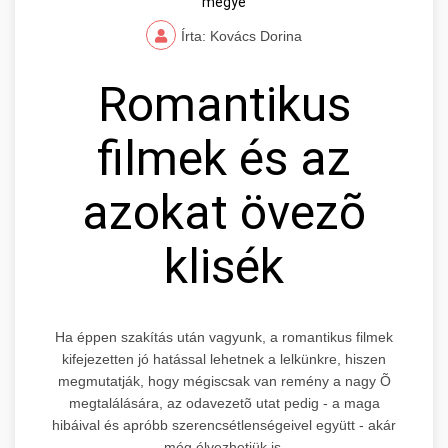
megye
Írta: Kovács Dorina
Romantikus
filmek és az
azokat övezõ
klisék
Ha éppen szakítás után vagyunk, a romantikus filmek
kifejezetten jó hatással lehetnek a lelkünkre, hiszen
megmutatják, hogy mégiscsak van remény a nagy Õ
megtalálására, az odavezetõ utat pedig - a maga
hibáival és apróbb szerencsétlenségeivel együtt - akár
még élvezhetjük is.