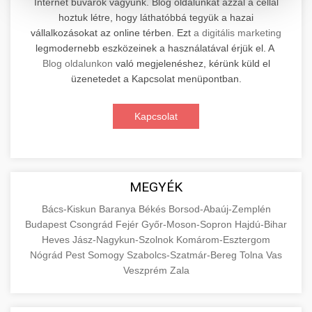
Internet búvárok vagyunk. Blog oldalunkat azzal a céllal
hoztuk létre, hogy láthatóbbá tegyük a hazai
Professzionális elektromos roller javítási és
vállalkozásokat az online térben. Ezt
a digitális marketing
karbantartási szolgáltatások. Szakértő
📊 2. Online Marketing
legmodernebb eszközeinek a használatával érjük el. A
+
technikusaink minőségi szervízt nyújtanak
Ügynökség
Blog oldalunkon
való megjelenéshez, kérünk küld el
minden jelentős márkához és modellhez.
üzenetedet a Kapcsolat menüpontban.
Átfogó online marketing szolgáltatások,
Szervizközpont Látogatása
beleértve a SEO-t, közösségi média kezelést és
+
Kapcsolat
🛴 3. Legjobb Elektromos Roller
digitális hirdetéseket. Növekedés elérése
roller javítószerviz
adatvezérelt stratégiákkal.
Találja meg a piacon elérhető legjobb
elektromos rollereket. Hasonlítsa össze a
+
🔗 4. Prémium Linképítés
aimarketingugynokseg.hu
MEGYÉK
legjobb modelleket, funkciókat és árakat
megalapozott vásárlási döntéshez.
Magas minőségű backlink beszerzési
digitális ügynökségi szolgáltatások
Bács-Kiskun
Baranya
Békés
Borsod-Abaúj-Zemplén
Budapest
Csongrád
Fejér
Győr-Moson-Sopron
Hajdú-Bihar
szolgáltatások webhelye autoritásának és
📦 5. Termékek és
+
Legjobb Modellek Megtekintése
Heves
Jász-Nagykun-Szolnok
Komárom-Esztergom
keresőmotoros rangsorolásának növeléséhez.
Szolgáltatások
Nógrád
Pest
Somogy
Szabolcs-Szatmár-Bereg
Tolna
Vas
Csak fehér kalapú technikák.
e-roller értékelések
Veszprém
Zala
Oktatási forrás, amely magyarázza az áruk és
aimarketingugynokseg.hu
szolgáltatások alapvető fogalmait a
+
💶 6. EU-s Pénzek