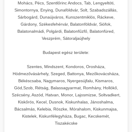
chef-iparikonyhagepek.hu
állítható vastagság beállítással.
Mohács, Pécs, Szentlőrinc Andocs, Tab, Lengyeltóti,
Simontornya, Enying, Dunaföldvár, Solt, Szabadszállás,
Kereskedelmi vákuumcsomagoló berendezések
kereskedelmi tésztakeverő
Sárbogárd, Dunaújváros, Kunszentmiklós, Ráckeve,
chef-iparikonyhagepek.hu
élelmiszerek tartósításához. Hosszabbítsa a
+
🎁 23. Vákuumfóliázó Gép
Gárdony, Székesfehérvár, Balatonföldvár, Siófok,
szavatossági időt és tartsa meg a termék
professzionális élelmiszer szeletelő
Balatonalmádi, Polgárdi, Balatonfűzfő, Balatonfüred,
frissességét.
Ipari vákuumfóliázó gépek professzionális
Veszprém, Sátoraljaújhely
élelmiszer-csomagolási műveletekhez.
+
🔥 24. Ipari Sütő és Gőzpároló
chef-iparikonyhagepek.hu
Hatékony lezárási és tartósítási megoldások.
Budapest egész területe:
Kereskedelmi légkeveréses sütők és gőzpárolók
vákuum lezáró berendezés
chef-iparikonyhagepek.hu
Szentes, Mindszent, Kondoros, Orosháza,
professzionális konyhák számára. Nagy
+
❄️ 25. Ipari Hűtőszekrény
Hódmezővásárhely, Szeged, Battonya, Mezőkovácsháza,
kapacitású sütő- és főzőberendezés precíz
kereskedelmi csomagoló gép
Békéscsaba, Nagymaros, Nyergesújfalu, Kismaros,
hőmérséklet-szabályozással.
Professzionális hűtőegységek és hűtőkamrák
Göd,Szob, Rétság, Balassagyarmat, Romhány, Hollókő,
kereskedelmi konyhák számára.
+
💧 26. Ipari Mosogatógép
Szécsény, Aszód, Hatvan, Monor, Lajosmizse, Soltvadkert,
chef-iparikonyhagepek.hu
Energiahatékony hűtési megoldások nagy
Kiskőrös, Kecel, Dusnok, Kiskunhalas, Jánoshalma,
kapacitással.
Kereskedelmi mosogatóberendezések nagy
kereskedelmi sütősütő
Bácsalmás, Kelebia, Röszke, Mórahalom, Kiskunmajsa,
forgalmú éttermi műveletekhez. Gyors tisztítási
Kistelek, Kiskunfélegyháza, Bugac, Kecskemét,
+
🧀 27. Ipari Sajtreszelő Gép
chef-iparikonyhagepek.hu
ciklusok fertőtlenítési képességekkel.
Tiszakécske