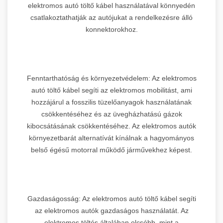
elektromos autó töltő kábel használatával könnyedén
csatlakoztathatják az autójukat a rendelkezésre álló
konnektorokhoz.
Fenntarthatóság és környezetvédelem: Az elektromos
autó töltő kábel segíti az elektromos mobilitást, ami
hozzájárul a fosszilis tüzelőanyagok használatának
csökkentéséhez és az üvegházhatású gázok
kibocsátásának csökkentéséhez. Az elektromos autók
környezetbarát alternatívát kínálnak a hagyományos
belső égésű motorral működő járművekhez képest.
Gazdaságosság: Az elektromos autó töltő kábel segíti
az elektromos autók gazdaságos használatát. Az
elektromos töltés általában olcsóbb, mint a