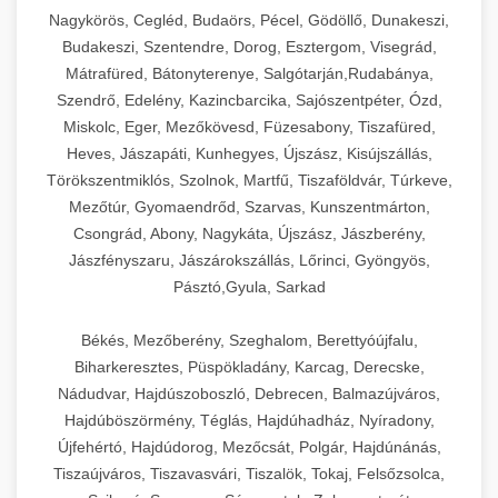
Ipari sajtreszelők és aprítógépek kereskedelmi
kereskedelmi hűtőegység
Nagykörös, Cegléd, Budaörs, Pécel, Gödöllő, Dunakeszi,
chef-iparikonyhagepek.hu
élelmiszer-előkészítéshez. Különböző reszelési
🍳 28. Nagykonyhai
Budakeszi, Szentendre, Dorog, Esztergom, Visegrád,
+
méretek különböző alkalmazásokhoz.
kereskedelmi mosogatógép
Berendezések
Mátrafüred, Bátonyterenye, Salgótarján,Rudabánya,
Szendrő, Edelény, Kazincbarcika, Sajószentpéter, Ózd,
chef-iparikonyhagepek.hu
Teljes körű nagykonyhai berendezések és
Miskolc, Eger, Mezőkövesd, Füzesabony, Tiszafüred,
professzionális vendéglátóipari kellékek.
Heves, Jászapáti, Kunhegyes, Újszász, Kisújszállás,
kereskedelmi sajtreszelő
Minden, ami szükséges éttermi és catering
Törökszentmiklós, Szolnok, Martfű, Tiszaföldvár, Túrkeve,
műveletekhez.
Mezőtúr, Gyomaendrőd, Szarvas, Kunszentmárton,
Csongrád, Abony, Nagykáta, Újszász, Jászberény,
chef-iparikonyhagepek.hu
Jászfényszaru, Jászárokszállás, Lőrinci, Gyöngyös,
Pásztó,Gyula, Sarkad
kereskedelmi konyhai megoldások
Békés, Mezőberény, Szeghalom, Berettyóújfalu,
Biharkeresztes, Püspökladány, Karcag, Derecske,
Nádudvar, Hajdúszoboszló, Debrecen, Balmazújváros,
Hajdúböszörmény, Téglás, Hajdúhadház, Nyíradony,
Újfehértó, Hajdúdorog, Mezőcsát, Polgár, Hajdúnánás,
Tiszaújváros, Tiszavasvári, Tiszalök, Tokaj, Felsőzsolca,