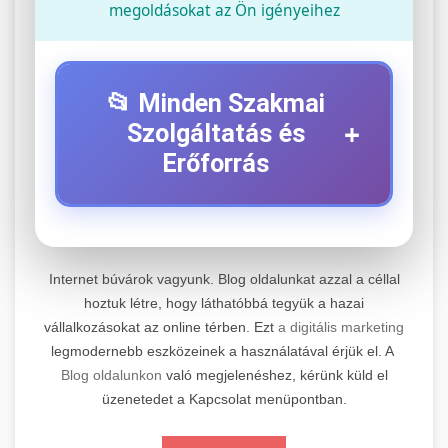
megoldásokat az Ön igényeihez
📂 Minden Szakmai
+
Szolgáltatás és
Erőforrás
⚡ 1. Legjobb Elektromos Roller
+
Szerviz
Internet búvárok vagyunk. Blog oldalunkat azzal a céllal
Professzionális elektromos roller javítási és
hoztuk létre, hogy láthatóbbá tegyük a hazai
vállalkozásokat az online térben. Ezt
a digitális marketing
karbantartási szolgáltatások. Szakértő
📊 2. Online Marketing
+
legmodernebb eszközeinek a használatával érjük el. A
technikusaink minőségi szervízt nyújtanak
Ügynökség
Blog oldalunkon
való megjelenéshez, kérünk küld el
minden jelentős márkához és modellhez.
üzenetedet a Kapcsolat menüpontban.
Átfogó online marketing szolgáltatások,
Szervizközpont Látogatása
beleértve a SEO-t, közösségi média kezelést és
+
🛴 3. Legjobb Elektromos Roller