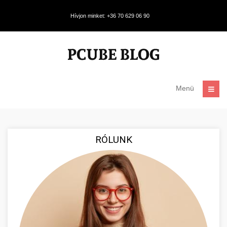
Hívjon minket: +36 70 629 06 90
Menü
RÓLUNK