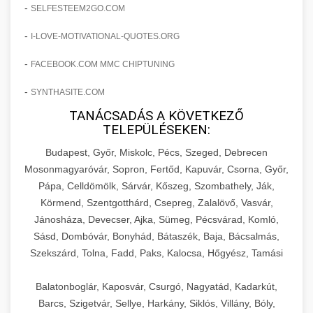
amelyek valós eredményeket hoznak.
-
SELFESTEEM2GO.COM
Teljes dokumentáció egy klinika átalakulási
-
I-LOVE-MOTIVATIONAL-QUOTES.ORG
szonyegtisztito.net
útjáról, bemutatva az utat a küzdő praxistól a
🎪 18. Szemhéjplasztika Iránti
+
virágzó vállalkozásig 150%-os növekedéssel.
marketing stratégiai tervrajz
Érdeklődés 150%-os Fokozása
-
FACEBOOK.COM MMC CHIPTUNING
-
szonyegtakaritas.org
SYNTHASITE.COM
Technikák és módszerek a páciensek
érdeklődésének és elkötelezettségének drámai
TANÁCSADÁS A KÖVETKEZŐ
klinika átalakulási történet
🎮 19. AI Google Ads és Meta
+
TELEPÜLÉSEKEN:
növeléséhez. Egy 150%-os fellendülési
Kampány Kezelés
esettanulmány gyakorlati betekintésekkel.
Budapest, Győr, Miskolc, Pécs, Szeged, Debrecen
Fejlett AI-alapú Google Ads és Meta hirdetési
Mosonmagyaróvár, Sopron, Fertőd, Kapuvár, Csorna, Győr,
weboldal-keszites.co
Pápa, Celldömölk, Sárvár, Kőszeg, Szombathely, Ják,
kampánykezelés. Optimalizálja hirdetési
+
🍞 20. Ipari Dagasztógép
Körmend, Szentgotthárd, Csepreg, Zalalövő, Vasvár,
költségvetését gépi tanulással és
elkötelezettség erősítési módszerek
Jánosháza, Devecser, Ajka, Sümeg, Pécsvárad, Komló,
automatizálással.
Professzionális ipari dagasztógépek és
Sásd, Dombóvár, Bonyhád, Bátaszék, Baja, Bácsalmás,
tésztakeverő gépek pékségek és kereskedelmi
+
🔪 21. Ipari Szeletelőgép
Szekszárd, Tolna, Fadd, Paks, Kalocsa, Hőgyész, Tamási
aikampany.hu
AI hirdetési automatizálás
konyhák számára. Masszív konstrukció
megbízható teljesítményhez.
Ipari hús- és sajtszeletelő gépek professzionális
Balatonboglár, Kaposvár, Csurgó, Nagyatád, Kadarkút,
élelmiszer-előkészítéshez. Precíziós vágás
Barcs, Szigetvár, Sellye, Harkány, Siklós, Villány, Bóly,
+
📦 22. Vákuumozó Gép