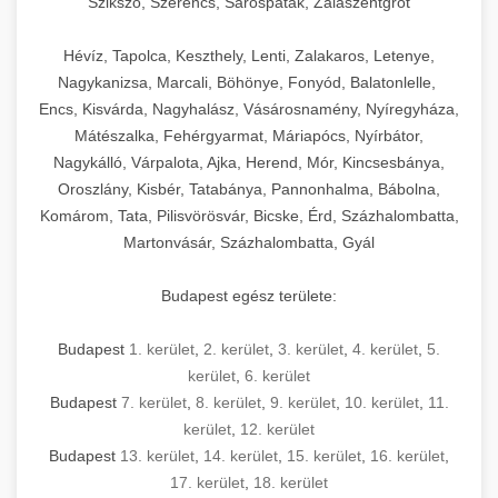
Szikszó, Szerencs, Sárospatak, Zalaszentgrót
Hévíz, Tapolca, Keszthely, Lenti, Zalakaros, Letenye,
Nagykanizsa, Marcali, Böhönye, Fonyód, Balatonlelle,
Encs, Kisvárda, Nagyhalász, Vásárosnamény, Nyíregyháza,
Mátészalka, Fehérgyarmat, Máriapócs, Nyírbátor,
Nagykálló, Várpalota, Ajka, Herend, Mór, Kincsesbánya,
Oroszlány, Kisbér, Tatabánya, Pannonhalma, Bábolna,
Komárom, Tata, Pilisvörösvár, Bicske, Érd, Százhalombatta,
Martonvásár, Százhalombatta, Gyál
Budapest egész területe:
Budapest
1. kerület
,
2. kerület
,
3. kerület
,
4. kerület
,
5.
kerület
,
6. kerület
Budapest
7. kerület
,
8. kerület
,
9. kerület
,
10. kerület
,
11.
kerület
,
12. kerület
Budapest
13. kerület
,
14. kerület
,
15. kerület
,
16. kerület
,
17. kerület
,
18. kerület