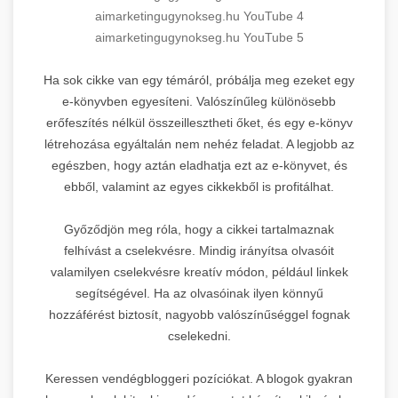
aimarketingugynokseg.hu YouTube 4
aimarketingugynokseg.hu YouTube 5
Ha sok cikke van egy témáról, próbálja meg ezeket egy
e-könyvben egyesíteni. Valószínűleg különösebb
erőfeszítés nélkül összeillesztheti őket, és egy e-könyv
létrehozása egyáltalán nem nehéz feladat. A legjobb az
egészben, hogy aztán eladhatja ezt az e-könyvet, és
ebből, valamint az egyes cikkekből is profitálhat.
Győződjön meg róla, hogy a cikkei tartalmaznak
felhívást a cselekvésre. Mindig irányítsa olvasóit
valamilyen cselekvésre kreatív módon, például linkek
segítségével. Ha az olvasóinak ilyen könnyű
hozzáférést biztosít, nagyobb valószínűséggel fognak
cselekedni.
Keressen vendégbloggeri pozíciókat. A blogok gyakran