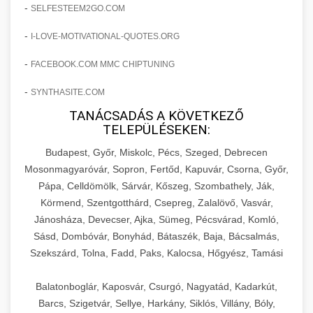
amelyek valós eredményeket hoznak.
-
SELFESTEEM2GO.COM
Teljes dokumentáció egy klinika átalakulási
-
I-LOVE-MOTIVATIONAL-QUOTES.ORG
szonyegtisztito.net
útjáról, bemutatva az utat a küzdő praxistól a
🎪 18. Szemhéjplasztika Iránti
+
virágzó vállalkozásig 150%-os növekedéssel.
marketing stratégiai tervrajz
Érdeklődés 150%-os Fokozása
-
FACEBOOK.COM MMC CHIPTUNING
-
szonyegtakaritas.org
SYNTHASITE.COM
Technikák és módszerek a páciensek
érdeklődésének és elkötelezettségének drámai
TANÁCSADÁS A KÖVETKEZŐ
klinika átalakulási történet
🎮 19. AI Google Ads és Meta
+
TELEPÜLÉSEKEN:
növeléséhez. Egy 150%-os fellendülési
Kampány Kezelés
esettanulmány gyakorlati betekintésekkel.
Budapest, Győr, Miskolc, Pécs, Szeged, Debrecen
Fejlett AI-alapú Google Ads és Meta hirdetési
Mosonmagyaróvár, Sopron, Fertőd, Kapuvár, Csorna, Győr,
weboldal-keszites.co
Pápa, Celldömölk, Sárvár, Kőszeg, Szombathely, Ják,
kampánykezelés. Optimalizálja hirdetési
+
🍞 20. Ipari Dagasztógép
Körmend, Szentgotthárd, Csepreg, Zalalövő, Vasvár,
költségvetését gépi tanulással és
elkötelezettség erősítési módszerek
Jánosháza, Devecser, Ajka, Sümeg, Pécsvárad, Komló,
automatizálással.
Professzionális ipari dagasztógépek és
Sásd, Dombóvár, Bonyhád, Bátaszék, Baja, Bácsalmás,
tésztakeverő gépek pékségek és kereskedelmi
+
🔪 21. Ipari Szeletelőgép
Szekszárd, Tolna, Fadd, Paks, Kalocsa, Hőgyész, Tamási
aikampany.hu
AI hirdetési automatizálás
konyhák számára. Masszív konstrukció
megbízható teljesítményhez.
Ipari hús- és sajtszeletelő gépek professzionális
Balatonboglár, Kaposvár, Csurgó, Nagyatád, Kadarkút,
élelmiszer-előkészítéshez. Precíziós vágás
Barcs, Szigetvár, Sellye, Harkány, Siklós, Villány, Bóly,
+
📦 22. Vákuumozó Gép