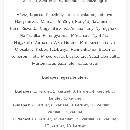
Szikszó, Szerencs, Sárospatak, Zalaszentgrót
Hévíz, Tapolca, Keszthely, Lenti, Zalakaros, Letenye,
Nagykanizsa, Marcali, Böhönye, Fonyód, Balatonlelle,
Encs, Kisvárda, Nagyhalász, Vásárosnamény, Nyíregyháza,
Mátészalka, Fehérgyarmat, Máriapócs, Nyírbátor,
Nagykálló, Várpalota, Ajka, Herend, Mór, Kincsesbánya,
Oroszlány, Kisbér, Tatabánya, Pannonhalma, Bábolna,
Komárom, Tata, Pilisvörösvár, Bicske, Érd, Százhalombatta,
Martonvásár, Százhalombatta, Gyál
Budapest egész területe:
Budapest
1. kerület
,
2. kerület
,
3. kerület
,
4. kerület
,
5.
kerület
,
6. kerület
Budapest
7. kerület
,
8. kerület
,
9. kerület
,
10. kerület
,
11.
kerület
,
12. kerület
Budapest
13. kerület
,
14. kerület
,
15. kerület
,
16. kerület
,
17. kerület
,
18. kerület