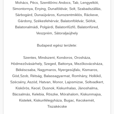
chef-iparikonyhagepek.hu
állítható vastagság beállítással.
Mohács, Pécs, Szentlőrinc Andocs, Tab, Lengyeltóti,
Simontornya, Enying, Dunaföldvár, Solt, Szabadszállás,
Kereskedelmi vákuumcsomagoló berendezések
kereskedelmi tésztakeverő
Sárbogárd, Dunaújváros, Kunszentmiklós, Ráckeve,
chef-iparikonyhagepek.hu
élelmiszerek tartósításához. Hosszabbítsa a
+
🎁 23. Vákuumfóliázó Gép
Gárdony, Székesfehérvár, Balatonföldvár, Siófok,
szavatossági időt és tartsa meg a termék
professzionális élelmiszer szeletelő
Balatonalmádi, Polgárdi, Balatonfűzfő, Balatonfüred,
frissességét.
Ipari vákuumfóliázó gépek professzionális
Veszprém, Sátoraljaújhely
élelmiszer-csomagolási műveletekhez.
+
🔥 24. Ipari Sütő és Gőzpároló
chef-iparikonyhagepek.hu
Hatékony lezárási és tartósítási megoldások.
Budapest egész területe:
Kereskedelmi légkeveréses sütők és gőzpárolók
vákuum lezáró berendezés
chef-iparikonyhagepek.hu
Szentes, Mindszent, Kondoros, Orosháza,
professzionális konyhák számára. Nagy
+
❄️ 25. Ipari Hűtőszekrény
Hódmezővásárhely, Szeged, Battonya, Mezőkovácsháza,
kapacitású sütő- és főzőberendezés precíz
kereskedelmi csomagoló gép
Békéscsaba, Nagymaros, Nyergesújfalu, Kismaros,
hőmérséklet-szabályozással.
Professzionális hűtőegységek és hűtőkamrák
Göd,Szob, Rétság, Balassagyarmat, Romhány, Hollókő,
kereskedelmi konyhák számára.
+
💧 26. Ipari Mosogatógép
Szécsény, Aszód, Hatvan, Monor, Lajosmizse, Soltvadkert,
chef-iparikonyhagepek.hu
Energiahatékony hűtési megoldások nagy
Kiskőrös, Kecel, Dusnok, Kiskunhalas, Jánoshalma,
kapacitással.
Kereskedelmi mosogatóberendezések nagy
kereskedelmi sütősütő
Bácsalmás, Kelebia, Röszke, Mórahalom, Kiskunmajsa,
forgalmú éttermi műveletekhez. Gyors tisztítási
Kistelek, Kiskunfélegyháza, Bugac, Kecskemét,
+
🧀 27. Ipari Sajtreszelő Gép
chef-iparikonyhagepek.hu
ciklusok fertőtlenítési képességekkel.
Tiszakécske