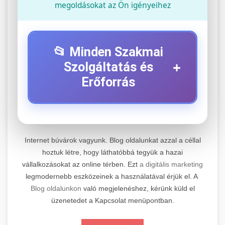
megoldásokat az Ön igényeihez
📂 Minden Szakmai
+
Szolgáltatás és
Erőforrás
⚡ 1. Legjobb Elektromos Roller
+
Szerviz
Internet búvárok vagyunk. Blog oldalunkat azzal a céllal
Professzionális elektromos roller javítási és
hoztuk létre, hogy láthatóbbá tegyük a hazai
vállalkozásokat az online térben. Ezt
a digitális marketing
karbantartási szolgáltatások. Szakértő
📊 2. Online Marketing
+
legmodernebb eszközeinek a használatával érjük el. A
technikusaink minőségi szervízt nyújtanak
Ügynökség
Blog oldalunkon
való megjelenéshez, kérünk küld el
minden jelentős márkához és modellhez.
üzenetedet a Kapcsolat menüpontban.
Átfogó online marketing szolgáltatások,
Szervizközpont Látogatása
beleértve a SEO-t, közösségi média kezelést és
+
🛴 3. Legjobb Elektromos Roller