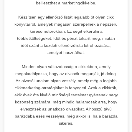
beilleszthet a marketingcikkeibe.
Készítsen egy ellenőrző listát legalább öt olyan cikk
könyvtárról, amelyek magasan szerepelnek a népszerű
keresőmotorokban. Ez segít elkerülni a
többletköltségeket. Időt és pénzt takarít meg, miután
időt szánt a kezdeti ellenőrzőlista létrehozására,
amelyet használhat.
Minden olyan változatosság a cikkekben, amely
megakadályozza, hogy az olvasók megunják, jó dolog.
Az olvasói unalom olyan veszély, amely még a legjobb
cikkmarketing-stratégiákat is fenyegeti. Azok a cikkírók,
akik évek óta kiváló minőségű tartalmat gyártanak nagy
közönség számára, még mindig hajlamosak arra, hogy
elveszítsék az unatkozó olvasókat. A hosszú távú
barázdába esés veszélyes, még akkor is, ha a barázda
sikeres.