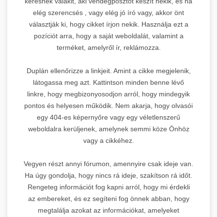
keresnek valakit, aki vendégposztot készít nekik, és ha
elég szerencsés , vagy elég jó író vagy, akkor önt
választják ki, hogy cikket írjon nekik. Használja ezt a
pozíciót arra, hogy a saját weboldalát, valamint a
terméket, amelyről ír, reklámozza.
Duplán ellenőrizze a linkjeit. Amint a cikke megjelenik,
látogassa meg azt. Kattintson minden benne lévő
linkre, hogy megbizonyosodjon arról, hogy mindegyik
pontos és helyesen működik. Nem akarja, hogy olvasói
egy 404-es képernyőre vagy egy véletlenszerű
weboldalra kerüljenek, amelynek semmi köze Önhöz
vagy a cikkéhez.
Vegyen részt annyi fórumon, amennyire csak ideje van.
Ha úgy gondolja, hogy nincs rá ideje, szakítson rá időt.
Rengeteg információt fog kapni arról, hogy mi érdekli
az embereket, és ez segíteni fog önnek abban, hogy
megtalálja azokat az információkat, amelyeket