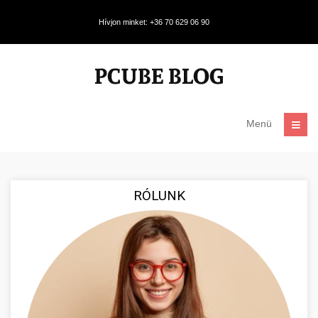
Hívjon minket: +36 70 629 06 90
Menü
RÓLUNK