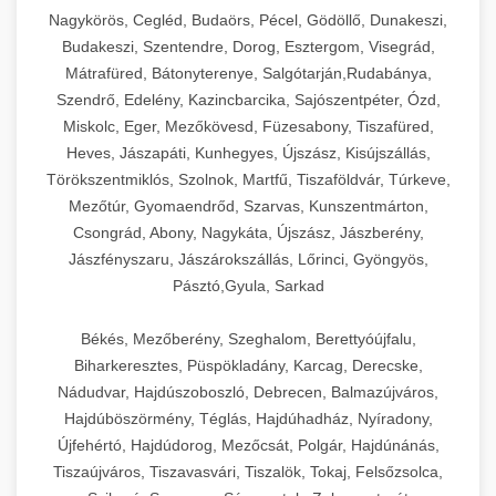
Ipari sajtreszelők és aprítógépek kereskedelmi
kereskedelmi hűtőegység
Nagykörös, Cegléd, Budaörs, Pécel, Gödöllő, Dunakeszi,
chef-iparikonyhagepek.hu
élelmiszer-előkészítéshez. Különböző reszelési
🍳 28. Nagykonyhai
Budakeszi, Szentendre, Dorog, Esztergom, Visegrád,
+
méretek különböző alkalmazásokhoz.
kereskedelmi mosogatógép
Berendezések
Mátrafüred, Bátonyterenye, Salgótarján,Rudabánya,
Szendrő, Edelény, Kazincbarcika, Sajószentpéter, Ózd,
chef-iparikonyhagepek.hu
Teljes körű nagykonyhai berendezések és
Miskolc, Eger, Mezőkövesd, Füzesabony, Tiszafüred,
professzionális vendéglátóipari kellékek.
Heves, Jászapáti, Kunhegyes, Újszász, Kisújszállás,
kereskedelmi sajtreszelő
Minden, ami szükséges éttermi és catering
Törökszentmiklós, Szolnok, Martfű, Tiszaföldvár, Túrkeve,
műveletekhez.
Mezőtúr, Gyomaendrőd, Szarvas, Kunszentmárton,
Csongrád, Abony, Nagykáta, Újszász, Jászberény,
chef-iparikonyhagepek.hu
Jászfényszaru, Jászárokszállás, Lőrinci, Gyöngyös,
Pásztó,Gyula, Sarkad
kereskedelmi konyhai megoldások
Békés, Mezőberény, Szeghalom, Berettyóújfalu,
Biharkeresztes, Püspökladány, Karcag, Derecske,
Nádudvar, Hajdúszoboszló, Debrecen, Balmazújváros,
Hajdúböszörmény, Téglás, Hajdúhadház, Nyíradony,
Újfehértó, Hajdúdorog, Mezőcsát, Polgár, Hajdúnánás,
Tiszaújváros, Tiszavasvári, Tiszalök, Tokaj, Felsőzsolca,