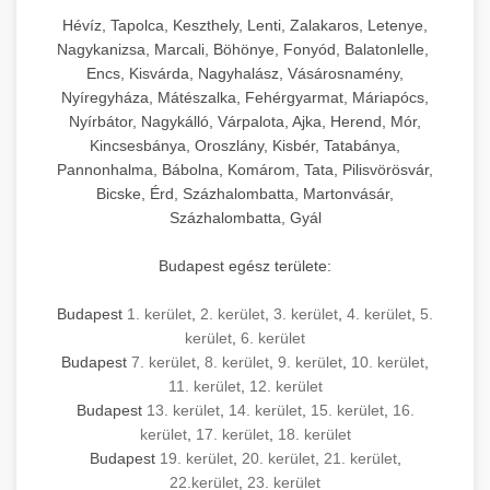
Hévíz, Tapolca, Keszthely, Lenti, Zalakaros, Letenye,
Nagykanizsa, Marcali, Böhönye, Fonyód, Balatonlelle,
Encs, Kisvárda, Nagyhalász, Vásárosnamény,
Nyíregyháza, Mátészalka, Fehérgyarmat, Máriapócs,
Nyírbátor, Nagykálló, Várpalota, Ajka, Herend, Mór,
Kincsesbánya, Oroszlány, Kisbér, Tatabánya,
Pannonhalma, Bábolna, Komárom, Tata, Pilisvörösvár,
Bicske, Érd, Százhalombatta, Martonvásár,
Százhalombatta, Gyál
Budapest egész területe:
Budapest
1. kerület
,
2. kerület
,
3. kerület
,
4. kerület
,
5.
kerület
,
6. kerület
Budapest
7. kerület
,
8. kerület
,
9. kerület
,
10. kerület
,
11. kerület
,
12. kerület
Budapest
13. kerület
,
14. kerület
,
15. kerület
,
16.
kerület
,
17. kerület
,
18. kerület
Budapest
19. kerület
,
20. kerület
,
21. kerület
,
22.kerület
,
23. kerület