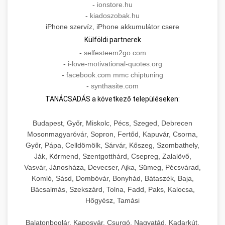
-
ionstore.hu
-
kiadoszobak.hu
iPhone szervíz, iPhone akkumulátor csere
Külföldi partnerek
-
selfesteem2go.com
-
i-love-motivational-quotes.org
-
facebook.com mmc chiptuning
-
synthasite.com
TANÁCSADÁS a következő településeken:
Budapest, Győr, Miskolc, Pécs, Szeged, Debrecen
Mosonmagyaróvár, Sopron, Fertőd, Kapuvár, Csorna,
Győr, Pápa, Celldömölk, Sárvár, Kőszeg, Szombathely,
Ják, Körmend, Szentgotthárd, Csepreg, Zalalövő,
Vasvár, Jánosháza, Devecser, Ajka, Sümeg, Pécsvárad,
Komló, Sásd, Dombóvár, Bonyhád, Bátaszék, Baja,
Bácsalmás, Szekszárd, Tolna, Fadd, Paks, Kalocsa,
Hőgyész, Tamási
Balatonboglár, Kaposvár, Csurgó, Nagyatád, Kadarkút,