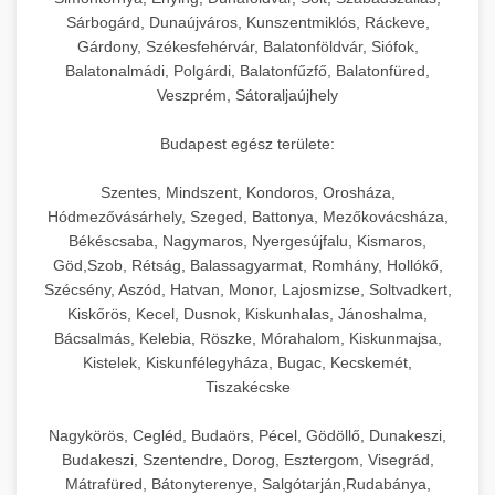
hőmérséklet-szabályozással.
Professzionális hűtőegységek és hűtőkamrák
Sárbogárd, Dunaújváros, Kunszentmiklós, Ráckeve,
kereskedelmi konyhák számára.
Gárdony, Székesfehérvár, Balatonföldvár, Siófok,
+
💧 26. Ipari Mosogatógép
chef-iparikonyhagepek.hu
Energiahatékony hűtési megoldások nagy
Balatonalmádi, Polgárdi, Balatonfűzfő, Balatonfüred,
Veszprém, Sátoraljaújhely
kapacitással.
Kereskedelmi mosogatóberendezések nagy
kereskedelmi sütősütő
forgalmú éttermi műveletekhez. Gyors tisztítási
+
🧀 27. Ipari Sajtreszelő Gép
Budapest egész területe:
chef-iparikonyhagepek.hu
ciklusok fertőtlenítési képességekkel.
Ipari sajtreszelők és aprítógépek kereskedelmi
kereskedelmi hűtőegység
Szentes, Mindszent, Kondoros, Orosháza,
chef-iparikonyhagepek.hu
Hódmezővásárhely, Szeged, Battonya, Mezőkovácsháza,
élelmiszer-előkészítéshez. Különböző reszelési
🍳 28. Nagykonyhai
+
Békéscsaba, Nagymaros, Nyergesújfalu, Kismaros,
méretek különböző alkalmazásokhoz.
kereskedelmi mosogatógép
Berendezések
Göd,Szob, Rétság, Balassagyarmat, Romhány, Hollókő,
Szécsény, Aszód, Hatvan, Monor, Lajosmizse, Soltvadkert,
chef-iparikonyhagepek.hu
Teljes körű nagykonyhai berendezések és
Kiskőrös, Kecel, Dusnok, Kiskunhalas, Jánoshalma,
professzionális vendéglátóipari kellékek.
Bácsalmás, Kelebia, Röszke, Mórahalom, Kiskunmajsa,
kereskedelmi sajtreszelő
Kistelek, Kiskunfélegyháza, Bugac, Kecskemét,
Minden, ami szükséges éttermi és catering
Tiszakécske
műveletekhez.
Nagykörös, Cegléd, Budaörs, Pécel, Gödöllő, Dunakeszi,
chef-iparikonyhagepek.hu
Budakeszi, Szentendre, Dorog, Esztergom, Visegrád,
Mátrafüred, Bátonyterenye, Salgótarján,Rudabánya,
kereskedelmi konyhai megoldások