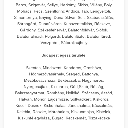
Barcs, Szigetvár, Sellye, Harkány, Siklós, Villány, Bóly,
Mohács, Pécs, Szentlőrinc Andocs, Tab, Lengyeltóti,
Simontornya, Enying, Dunaföldvár, Solt, Szabadszállás,
Sárbogárd, Dunaújváros, Kunszentmiklós, Ráckeve,
Gárdony, Székesfehérvár, Balatonföldvár, Siófok,
Balatonalmádi, Polgárdi, Balatonfűzfő, Balatonfüred,
Veszprém, Sátoraljaújhely
Budapest egész területe:
Szentes, Mindszent, Kondoros, Orosháza,
Hódmezővásárhely, Szeged, Battonya,
Mezőkovácsháza, Békéscsaba, Nagymaros,
Nyergesújfalu, Kismaros, Göd,Szob, Rétság,
Balassagyarmat, Romhány, Hollókő, Szécsény, Aszód,
Hatvan, Monor, Lajosmizse, Soltvadkert, Kiskőrös,
Kecel, Dusnok, Kiskunhalas, Jánoshalma, Bácsalmás,
Kelebia, Röszke, Mórahalom, Kiskunmajsa, Kistelek,
Kiskunfélegyháza, Bugac, Kecskemét, Tiszakécske