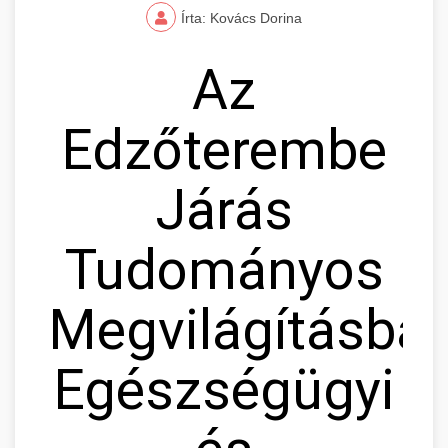
Írta: Kovács Dorina
Az
Edzőterembe
Járás
Tudományos
Megvilágításban
Egészségügyi