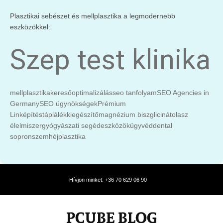
Plasztikai sebészet és mellplasztika a legmodernebb
eszközökkel:
Szep test klinika
mellplasztika
keresőoptimalizálás
seo tanfolyam
SEO Agencies in
Germany
SEO ügynökségek
Prémium
Linképítés
táplálékkiegészítő
magnézium biszglicinát
olasz
élelmiszer
gyógyászati segédeszközök
ügyvéd
dental
sopron
szemhéjplasztika
Hívjon minket: +36 70 629 06 90