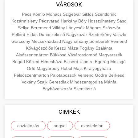
közgazdaságtanban és az üzleti életben.
VÁROSOK
minőségi backlink szolgáltatás
Ismerje meg a terméktípusokat és szolgáltatási
Információk az EU finanszírozási
Pécs
Komló
Mohács
Szigetvár
Siklós
Szentlőrinc
kategóriákat.
lehetőségeiről, pályázatokról és pénzügyi
Kozármisleny
Pécsvárad
Harkány
Bóly
Hosszúhetény
Sásd
+
🚀 7. SEO Ügynökség
támogatási programokról. Maradjon tájékozott
Sellye
Beremend
Villány
Lánycsók
Mágocs
Szászvár
en.wikipedia.org
gazdasági koncepciók
Pellérd
Hidas
Dunaszekcső
Nagykozár
Szederkény
Vajszló
a vállalkozások és projektek számára elérhető
Szakértő keresőmotor-optimalizálási
Görcsöny
Mecseknádasd
Nagyharsány
Somberek
Véménd
forrásokról.
szolgáltatások webhelye láthatóságának és
+
💎 8. Mellplasztika
Kővágószőlős
Keszü
Máza
Pogány
Szalánta
organikus forgalmának javításához. Technikai
Alsószentmárton
Bükkösd
Vásárosdombó
Magyarszék
kozter.com - EU-s pénzek
SEO, tartalom optimalizálás és még sok más.
Bogád
Professzionális mellnagyobbítási szolgáltatások
Kölked
Himesháza
Bicsérd
Újpetre
Egerág
Mozsgó
Orfű
Magyarbóly
Hobol
Majs
Királyegyháza
tapasztalt sebészekkel. Tudjon meg többet az
EU pályázati programok
+
✨ 9. Hasplasztika
Felsőszentmárton
Palotabozsok
Versend
Gödre
Berkesd
onlinemarketing101.biz
eljárásokról, a gyógyulásról és a konzultációs
Vokány
Szajk
Geresdlak
Mindszentgodisa
Mánfa
lehetőségekről az esztétikai fejlesztéshez.
Szakértő hasplasztikai eljárások laposabb,
keresési optimalizálási szakértők
Egyházaskozár
Szentlászló
feszesebb has eléréséhez. Konzultáció
+
👁️ 10. Szemhéjplasztika
szeptest.com
kozmetikai mellsebészet
minősített plasztikai sebészekkel és átfogó
CIMKÉK
utókezeléssel.
Professzionális blefaroplasztikai eljárások
megjelenése frissítéséhez. Felső és alsó
📈 11. Paciensek Számának
aszfaltozás
angyal
okostelefon
+
szeptest.com
has kontúrozó műtét
szemhéjműtét tapasztalt kozmetikai
150%-os Növelése
sebészekkel.