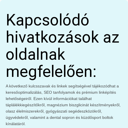
Kapcsolódó
hivatkozások az
oldalnak
megfelelően:
A következő kulcsszavak és linkek segítségével tájékozódhat a
keresőoptimalizálás, SEO tanfolyamok és prémium linképítés
lehetőségeiről. Ezen kívül információkat találhat
táplálékkiegészítőkről, magnézium biszglicinát készítményekről,
olasz élelmiszerekről, gyógyászati segédeszközökről,
ügyvédekről, valamint a dental sopron és küzdősport boltok
kínálatáról.