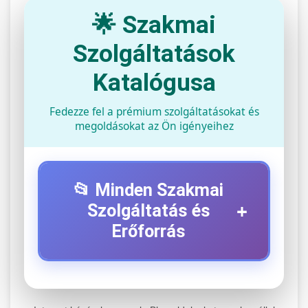
🌟 Szakmai
Szolgáltatások
Katalógusa
Fedezze fel a prémium szolgáltatásokat és
megoldásokat az Ön igényeihez
📂 Minden Szakmai
+
Szolgáltatás és
Erőforrás
⚡ 1. Legjobb Elektromos Roller
+
Szerviz