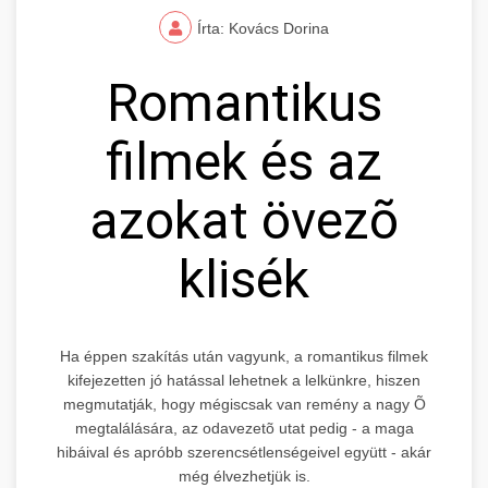
Írta: Kovács Dorina
Romantikus
filmek és az
azokat övezõ
klisék
Ha éppen szakítás után vagyunk, a romantikus filmek
kifejezetten jó hatással lehetnek a lelkünkre, hiszen
megmutatják, hogy mégiscsak van remény a nagy Õ
megtalálására, az odavezetõ utat pedig - a maga
hibáival és apróbb szerencsétlenségeivel együtt - akár
még élvezhetjük is.