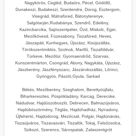
Nagykörös, Cegléd, Budaörs, Pécel, Gödöllő,
Dunakeszi, Budakeszi, Szentendre, Dorog, Esztergom,
Visegrád, Mátrafüred, Bátonyterenye,
Salgótarján,Rudabánya, Szendrő, Edelény,
Kazincbarcika, Sajószentpéter, Ózd, Miskolc, Eger,
Mezőkövesd, Füzesabony, Tiszafüred, Heves,
Jászapáti, Kunhegyes, Újszász, Kisújszállás,
Törökszentmiklós, Szolnok, Martfű, Tiszaföldvár,
Túrkeve, Mezőtúr, Gyomaendrőd, Szarvas,
Kunszentmárton, Csongrád, Abony, Nagykáta, Újszász,
Jászberény, Jászfényszaru, Jászárokszállás, Lőrinci,
Gyöngyös, Pásztó,Gyula, Sarkad
Békés, Mezőberény, Szeghalom, Berettyóújfalu,
Biharkeresztes, Püspökladány, Karcag, Derecske,
Nádudvar, Hajdúszoboszló, Debrecen, Balmazújváros,
Hajdúböszörmény, Téglás, Hajdúhadház, Nyíradony,
Újfehértó, Hajdúdorog, Mezőcsát, Polgár, Hajdúnánás,
Tiszaújváros, Tiszavasvári, Tiszalök, Tokaj, Felsőzsolca,
Szikszó, Szerencs, Sárospatak, Zalaszentgrót