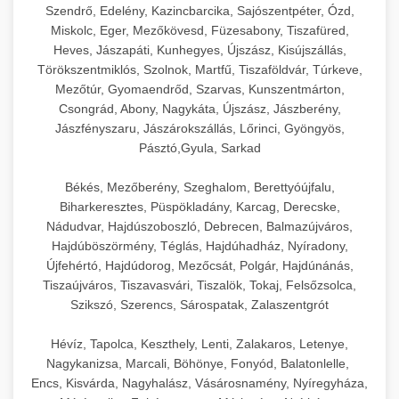
Szendrő, Edelény, Kazincbarcika, Sajószentpéter, Ózd,
Miskolc, Eger, Mezőkövesd, Füzesabony, Tiszafüred,
Heves, Jászapáti, Kunhegyes, Újszász, Kisújszállás,
Törökszentmiklós, Szolnok, Martfű, Tiszaföldvár, Túrkeve,
Mezőtúr, Gyomaendrőd, Szarvas, Kunszentmárton,
Csongrád, Abony, Nagykáta, Újszász, Jászberény,
Jászfényszaru, Jászárokszállás, Lőrinci, Gyöngyös,
Pásztó,Gyula, Sarkad
Békés, Mezőberény, Szeghalom, Berettyóújfalu,
Biharkeresztes, Püspökladány, Karcag, Derecske,
Nádudvar, Hajdúszoboszló, Debrecen, Balmazújváros,
Hajdúböszörmény, Téglás, Hajdúhadház, Nyíradony,
Újfehértó, Hajdúdorog, Mezőcsát, Polgár, Hajdúnánás,
Tiszaújváros, Tiszavasvári, Tiszalök, Tokaj, Felsőzsolca,
Szikszó, Szerencs, Sárospatak, Zalaszentgrót
Hévíz, Tapolca, Keszthely, Lenti, Zalakaros, Letenye,
Nagykanizsa, Marcali, Böhönye, Fonyód, Balatonlelle,
Encs, Kisvárda, Nagyhalász, Vásárosnamény, Nyíregyháza,