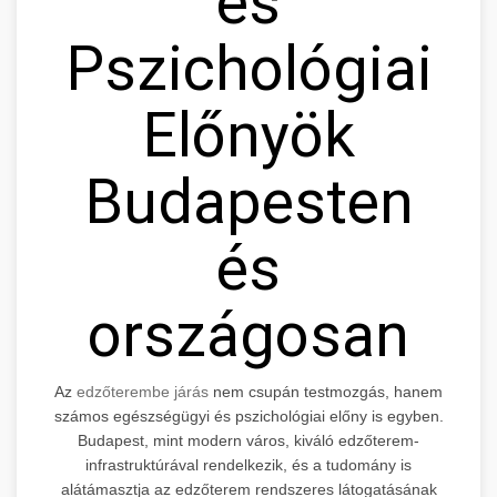
és
Pszichológiai
Előnyök
Budapesten
és
országosan
Az
edzőterembe járás
nem csupán testmozgás, hanem
számos egészségügyi és pszichológiai előny is egyben.
Budapest, mint modern város, kiváló edzőterem-
infrastruktúrával rendelkezik, és a tudomány is
alátámasztja az edzőterem rendszeres látogatásának