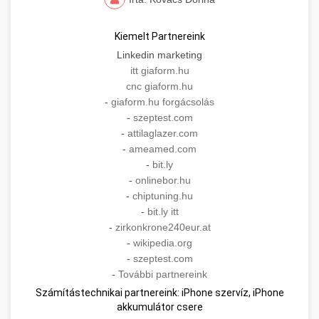
Kiemelt Partnereink
Linkedin marketing
itt giaform.hu
cnc giaform.hu
-
giaform.hu forgácsolás
-
szeptest.com
-
attilaglazer.com
-
ameamed.com
-
bit.ly
-
onlinebor.hu
-
chiptuning.hu
-
bit.ly itt
-
zirkonkrone240eur.at
-
wikipedia.org
-
szeptest.com
-
További partnereink
Számítástechnikai partnereink: iPhone szervíz, iPhone
akkumulátor csere