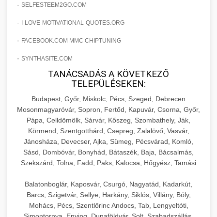
+
🍞 20. Ipari Dagasztógép
-
SELFESTEEM2GO.COM
költségvetését gépi tanulással és
elkötelezettség erősítési módszerek
automatizálással.
-
Professzionális ipari dagasztógépek és
I-LOVE-MOTIVATIONAL-QUOTES.ORG
tésztakeverő gépek pékségek és kereskedelmi
+
-
🔪 21. Ipari Szeletelőgép
FACEBOOK.COM MMC CHIPTUNING
aikampany.hu
AI hirdetési automatizálás
konyhák számára. Masszív konstrukció
-
SYNTHASITE.COM
megbízható teljesítményhez.
Ipari hús- és sajtszeletelő gépek professzionális
TANÁCSADÁS A KÖVETKEZŐ
élelmiszer-előkészítéshez. Precíziós vágás
+
📦 22. Vákuumozó Gép
TELEPÜLÉSEKEN:
chef-iparikonyhagepek.hu
állítható vastagság beállítással.
Budapest, Győr, Miskolc, Pécs, Szeged, Debrecen
Kereskedelmi vákuumcsomagoló berendezések
kereskedelmi tésztakeverő
Mosonmagyaróvár, Sopron, Fertőd, Kapuvár, Csorna, Győr,
chef-iparikonyhagepek.hu
élelmiszerek tartósításához. Hosszabbítsa a
+
Pápa, Celldömölk, Sárvár, Kőszeg, Szombathely, Ják,
🎁 23. Vákuumfóliázó Gép
szavatossági időt és tartsa meg a termék
professzionális élelmiszer szeletelő
Körmend, Szentgotthárd, Csepreg, Zalalövő, Vasvár,
frissességét.
Jánosháza, Devecser, Ajka, Sümeg, Pécsvárad, Komló,
Ipari vákuumfóliázó gépek professzionális
Sásd, Dombóvár, Bonyhád, Bátaszék, Baja, Bácsalmás,
élelmiszer-csomagolási műveletekhez.
+
🔥 24. Ipari Sütő és Gőzpároló
Szekszárd, Tolna, Fadd, Paks, Kalocsa, Hőgyész, Tamási
chef-iparikonyhagepek.hu
Hatékony lezárási és tartósítási megoldások.
Kereskedelmi légkeveréses sütők és gőzpárolók
vákuum lezáró berendezés
Balatonboglár, Kaposvár, Csurgó, Nagyatád, Kadarkút,
chef-iparikonyhagepek.hu
professzionális konyhák számára. Nagy
Barcs, Szigetvár, Sellye, Harkány, Siklós, Villány, Bóly,
+
❄️ 25. Ipari Hűtőszekrény
Mohács, Pécs, Szentlőrinc Andocs, Tab, Lengyeltóti,
kapacitású sütő- és főzőberendezés precíz
kereskedelmi csomagoló gép
Simontornya, Enying, Dunaföldvár, Solt, Szabadszállás,