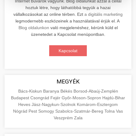
Internet búvárok vagyunk. Blog oldalunkat azzal a céllal
hoztuk létre, hogy láthatóbbá tegyük a hazai
Professzionális elektromos roller javítási és
vállalkozásokat az online térben. Ezt
a digitális marketing
karbantartási szolgáltatások. Szakértő
📊 2. Online Marketing
legmodernebb eszközeinek a használatával érjük el. A
+
technikusaink minőségi szervízt nyújtanak
Ügynökség
Blog oldalunkon
való megjelenéshez, kérünk küld el
minden jelentős márkához és modellhez.
üzenetedet a Kapcsolat menüpontban.
Átfogó online marketing szolgáltatások,
Szervizközpont Látogatása
beleértve a SEO-t, közösségi média kezelést és
+
Kapcsolat
🛴 3. Legjobb Elektromos Roller
digitális hirdetéseket. Növekedés elérése
roller javítószerviz
adatvezérelt stratégiákkal.
Találja meg a piacon elérhető legjobb
elektromos rollereket. Hasonlítsa össze a
+
🔗 4. Prémium Linképítés
aimarketingugynokseg.hu
MEGYÉK
legjobb modelleket, funkciókat és árakat
megalapozott vásárlási döntéshez.
Magas minőségű backlink beszerzési
digitális ügynökségi szolgáltatások
Bács-Kiskun
Baranya
Békés
Borsod-Abaúj-Zemplén
Budapest
Csongrád
Fejér
Győr-Moson-Sopron
Hajdú-Bihar
szolgáltatások webhelye autoritásának és
📦 5. Termékek és
+
Legjobb Modellek Megtekintése
Heves
Jász-Nagykun-Szolnok
Komárom-Esztergom
keresőmotoros rangsorolásának növeléséhez.
Szolgáltatások
Nógrád
Pest
Somogy
Szabolcs-Szatmár-Bereg
Tolna
Vas
Csak fehér kalapú technikák.
e-roller értékelések
Veszprém
Zala
Oktatási forrás, amely magyarázza az áruk és
aimarketingugynokseg.hu
szolgáltatások alapvető fogalmait a
+
💶 6. EU-s Pénzek