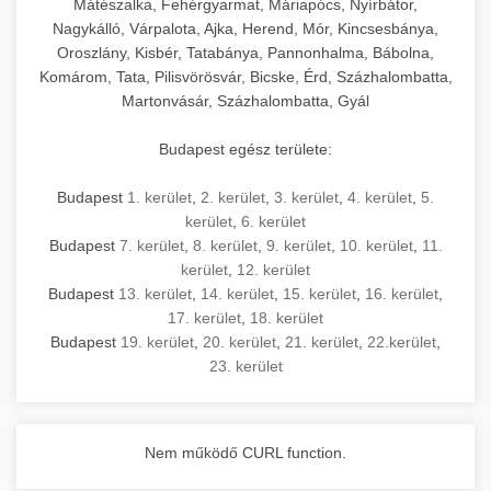
Mátészalka, Fehérgyarmat, Máriapócs, Nyírbátor,
Nagykálló, Várpalota, Ajka, Herend, Mór, Kincsesbánya,
Oroszlány, Kisbér, Tatabánya, Pannonhalma, Bábolna,
Komárom, Tata, Pilisvörösvár, Bicske, Érd, Százhalombatta,
Martonvásár, Százhalombatta, Gyál
Budapest egész területe:
Budapest
1. kerület
,
2. kerület
,
3. kerület
,
4. kerület
,
5.
kerület
,
6. kerület
Budapest
7. kerület
,
8. kerület
,
9. kerület
,
10. kerület
,
11.
kerület
,
12. kerület
Budapest
13. kerület
,
14. kerület
,
15. kerület
,
16. kerület
,
17. kerület
,
18. kerület
Budapest
19. kerület
,
20. kerület
,
21. kerület
,
22.kerület
,
23. kerület
Nem működő CURL function.