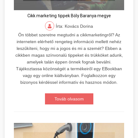
Cikk marketing tippek Bóly Baranya megye
Írta: Kovács Dorina
Ön többet szeretne megtudni a cikkmarketingről? Az
interneten elérhető rengeteg információ mellett nehéz
leszűkíteni, hogy mi a jogos és mi a szemét? Ebben a
cikkben magas színvonalú tippeket és trükköket adunk,
amelyek talán éppen önnek fognak beválni.
Tájékoztassa közönségét a termékeiről egy EBookban
vagy egy online kiáltványban. Foglalkozzon egy
bizonyos kérdéssel informatív és hasznos módon.
Továb olvasom