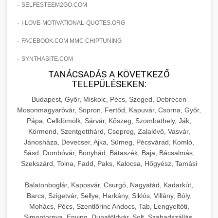
+
🍞 20. Ipari Dagasztógép
-
SELFESTEEM2GO.COM
költségvetését gépi tanulással és
elkötelezettség erősítési módszerek
automatizálással.
-
Professzionális ipari dagasztógépek és
I-LOVE-MOTIVATIONAL-QUOTES.ORG
tésztakeverő gépek pékségek és kereskedelmi
+
-
🔪 21. Ipari Szeletelőgép
FACEBOOK.COM MMC CHIPTUNING
aikampany.hu
AI hirdetési automatizálás
konyhák számára. Masszív konstrukció
-
SYNTHASITE.COM
megbízható teljesítményhez.
Ipari hús- és sajtszeletelő gépek professzionális
TANÁCSADÁS A KÖVETKEZŐ
élelmiszer-előkészítéshez. Precíziós vágás
+
📦 22. Vákuumozó Gép
TELEPÜLÉSEKEN:
chef-iparikonyhagepek.hu
állítható vastagság beállítással.
Budapest, Győr, Miskolc, Pécs, Szeged, Debrecen
Kereskedelmi vákuumcsomagoló berendezések
kereskedelmi tésztakeverő
Mosonmagyaróvár, Sopron, Fertőd, Kapuvár, Csorna, Győr,
chef-iparikonyhagepek.hu
élelmiszerek tartósításához. Hosszabbítsa a
+
Pápa, Celldömölk, Sárvár, Kőszeg, Szombathely, Ják,
🎁 23. Vákuumfóliázó Gép
szavatossági időt és tartsa meg a termék
professzionális élelmiszer szeletelő
Körmend, Szentgotthárd, Csepreg, Zalalövő, Vasvár,
frissességét.
Jánosháza, Devecser, Ajka, Sümeg, Pécsvárad, Komló,
Ipari vákuumfóliázó gépek professzionális
Sásd, Dombóvár, Bonyhád, Bátaszék, Baja, Bácsalmás,
élelmiszer-csomagolási műveletekhez.
+
🔥 24. Ipari Sütő és Gőzpároló
Szekszárd, Tolna, Fadd, Paks, Kalocsa, Hőgyész, Tamási
chef-iparikonyhagepek.hu
Hatékony lezárási és tartósítási megoldások.
Kereskedelmi légkeveréses sütők és gőzpárolók
vákuum lezáró berendezés
Balatonboglár, Kaposvár, Csurgó, Nagyatád, Kadarkút,
chef-iparikonyhagepek.hu
professzionális konyhák számára. Nagy
Barcs, Szigetvár, Sellye, Harkány, Siklós, Villány, Bóly,
+
❄️ 25. Ipari Hűtőszekrény
Mohács, Pécs, Szentlőrinc Andocs, Tab, Lengyeltóti,
kapacitású sütő- és főzőberendezés precíz
kereskedelmi csomagoló gép
Simontornya, Enying, Dunaföldvár, Solt, Szabadszállás,