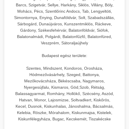
Barcs, Szigetvár, Sellye, Harkány, Siklós, Villány, Bóly,
Mohács, Pécs, Szentlőrinc Andocs, Tab, Lengyeltóti,
Simontornya, Enying, Dunaföldvár, Solt, Szabadszállás,
Sárbogárd, Dunaújváros, Kunszentmiklós, Ráckeve,
Gárdony, Székesfehérvár, Balatonföldvár, Siófok,
Balatonalmádi, Polgárdi, Balatonfűzfő, Balatonfüred,
Veszprém, Sátoraljaújhely
Budapest egész területe:
Szentes, Mindszent, Kondoros, Orosháza,
Hódmezővásárhely, Szeged, Battonya,
Mezőkovácsháza, Békéscsaba, Nagymaros,
Nyergesújfalu, Kismaros, Göd,Szob, Rétság,
Balassagyarmat, Romhány, Hollókő, Szécsény, Aszód,
Hatvan, Monor, Lajosmizse, Soltvadkert, Kiskőrös,
Kecel, Dusnok, Kiskunhalas, Jánoshalma, Bácsalmás,
Kelebia, Röszke, Mórahalom, Kiskunmajsa, Kistelek,
Kiskunfélegyháza, Bugac, Kecskemét, Tiszakécske