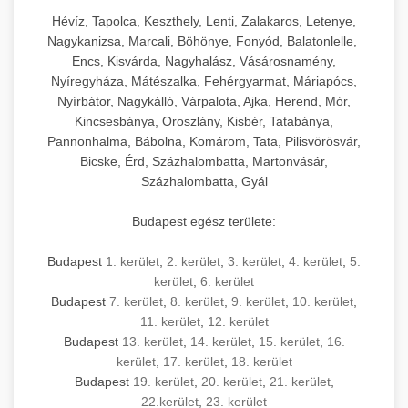
Hévíz, Tapolca, Keszthely, Lenti, Zalakaros, Letenye,
Nagykanizsa, Marcali, Böhönye, Fonyód, Balatonlelle,
Encs, Kisvárda, Nagyhalász, Vásárosnamény,
Nyíregyháza, Mátészalka, Fehérgyarmat, Máriapócs,
Nyírbátor, Nagykálló, Várpalota, Ajka, Herend, Mór,
Kincsesbánya, Oroszlány, Kisbér, Tatabánya,
Pannonhalma, Bábolna, Komárom, Tata, Pilisvörösvár,
Bicske, Érd, Százhalombatta, Martonvásár,
Százhalombatta, Gyál
Budapest egész területe:
Budapest
1. kerület
,
2. kerület
,
3. kerület
,
4. kerület
,
5.
kerület
,
6. kerület
Budapest
7. kerület
,
8. kerület
,
9. kerület
,
10. kerület
,
11. kerület
,
12. kerület
Budapest
13. kerület
,
14. kerület
,
15. kerület
,
16.
kerület
,
17. kerület
,
18. kerület
Budapest
19. kerület
,
20. kerület
,
21. kerület
,
22.kerület
,
23. kerület