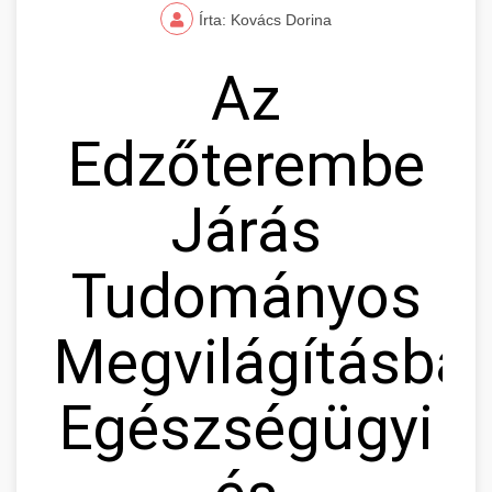
Írta: Kovács Dorina
Az
Edzőterembe
Járás
Tudományos
Megvilágításban
Egészségügyi