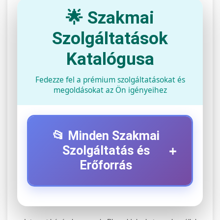
🌟 Szakmai
Szolgáltatások
Katalógusa
Fedezze fel a prémium szolgáltatásokat és
megoldásokat az Ön igényeihez
📂 Minden Szakmai
+
Szolgáltatás és
Erőforrás
⚡ 1. Legjobb Elektromos Roller
+
Szerviz