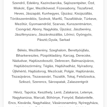
Szendrő, Edelény, Kazincbarcika, Sajószentpéter, Ózd,
Miskolc, Eger, Mezőkövesd, Füzesabony, Tiszafüred,
Heves, Jászapáti, Kunhegyes, Újszász, Kisújszállás,
Törökszentmiklós, Szolnok, Martfű, Tiszaföldvár, Túrkeve,
Mezőtúr, Gyomaendrőd, Szarvas, Kunszentmárton,
Csongrád, Abony, Nagykáta, Újszász, Jászberény,
Jászfényszaru, Jászárokszállás, Lőrinci, Gyöngyös,
Pásztó,Gyula, Sarkad
Békés, Mezőberény, Szeghalom, Berettyóújfalu,
Biharkeresztes, Püspökladány, Karcag, Derecske,
Nádudvar, Hajdúszoboszló, Debrecen, Balmazújváros,
Hajdúböszörmény, Téglás, Hajdúhadház, Nyíradony,
Újfehértó, Hajdúdorog, Mezőcsát, Polgár, Hajdúnánás,
Tiszaújváros, Tiszavasvári, Tiszalök, Tokaj, Felsőzsolca,
Szikszó, Szerencs, Sárospatak, Zalaszentgrót
Hévíz, Tapolca, Keszthely, Lenti, Zalakaros, Letenye,
Nagykanizsa, Marcali, Böhönye, Fonyód, Balatonlelle,
Encs, Kisvárda, Nagyhalász, Vásárosnamény, Nyíregyháza,