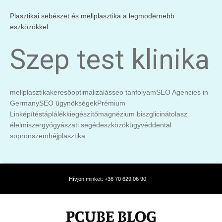
Plasztikai sebészet és mellplasztika a legmodernebb
eszközökkel:
Szep test klinika
mellplasztika
keresőoptimalizálás
seo tanfolyam
SEO Agencies in
Germany
SEO ügynökségek
Prémium
Linképítés
táplálékkiegészítő
magnézium biszglicinát
olasz
élelmiszer
gyógyászati segédeszközök
ügyvéd
dental
sopron
szemhéjplasztika
Hívjon minket: +36 70 629 06 90