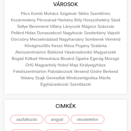
közgazdaságtanban és az üzleti életben.
VÁROSOK
minőségi backlink szolgáltatás
Ismerje meg a terméktípusokat és szolgáltatási
Információk az EU finanszírozási
Pécs
Komló
Mohács
Szigetvár
Siklós
Szentlőrinc
kategóriákat.
lehetőségeiről, pályázatokról és pénzügyi
Kozármisleny
Pécsvárad
Harkány
Bóly
Hosszúhetény
Sásd
+
🚀 7. SEO Ügynökség
támogatási programokról. Maradjon tájékozott
Sellye
Beremend
Villány
Lánycsók
Mágocs
Szászvár
en.wikipedia.org
gazdasági koncepciók
Pellérd
Hidas
Dunaszekcső
Nagykozár
Szederkény
Vajszló
a vállalkozások és projektek számára elérhető
Szakértő keresőmotor-optimalizálási
Görcsöny
Mecseknádasd
Nagyharsány
Somberek
Véménd
forrásokról.
szolgáltatások webhelye láthatóságának és
+
💎 8. Mellplasztika
Kővágószőlős
Keszü
Máza
Pogány
Szalánta
organikus forgalmának javításához. Technikai
Alsószentmárton
Bükkösd
Vásárosdombó
Magyarszék
kozter.com - EU-s pénzek
SEO, tartalom optimalizálás és még sok más.
Bogád
Professzionális mellnagyobbítási szolgáltatások
Kölked
Himesháza
Bicsérd
Újpetre
Egerág
Mozsgó
Orfű
Magyarbóly
Hobol
Majs
Királyegyháza
tapasztalt sebészekkel. Tudjon meg többet az
EU pályázati programok
+
✨ 9. Hasplasztika
Felsőszentmárton
Palotabozsok
Versend
Gödre
Berkesd
onlinemarketing101.biz
eljárásokról, a gyógyulásról és a konzultációs
Vokány
Szajk
Geresdlak
Mindszentgodisa
Mánfa
lehetőségekről az esztétikai fejlesztéshez.
Szakértő hasplasztikai eljárások laposabb,
keresési optimalizálási szakértők
Egyházaskozár
Szentlászló
feszesebb has eléréséhez. Konzultáció
+
👁️ 10. Szemhéjplasztika
szeptest.com
kozmetikai mellsebészet
minősített plasztikai sebészekkel és átfogó
CIMKÉK
utókezeléssel.
Professzionális blefaroplasztikai eljárások
megjelenése frissítéséhez. Felső és alsó
📈 11. Paciensek Számának
aszfaltozás
angyal
okostelefon
+
szeptest.com
has kontúrozó műtét
szemhéjműtét tapasztalt kozmetikai
150%-os Növelése
sebészekkel.