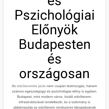
és
Pszichológiai
Előnyök
Budapesten
és
országosan
Az
edzőterembe járás
nem csupán testmozgás, hanem
számos egészségügyi és pszichológiai előny is egyben.
Budapest, mint modern város, kiváló edzőterem-
infrastruktúrával rendelkezik, és a tudomány is
alátámasztja az edzőterem rendszeres látogatásának