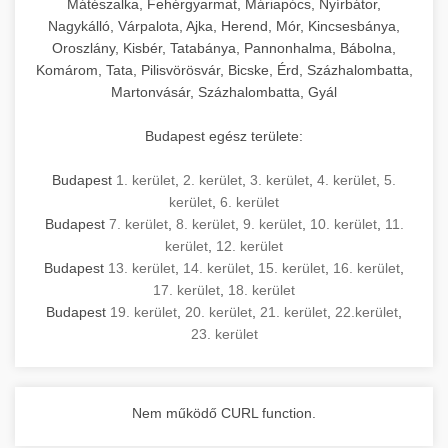
Mátészalka, Fehérgyarmat, Máriapócs, Nyírbátor,
Nagykálló, Várpalota, Ajka, Herend, Mór, Kincsesbánya,
Oroszlány, Kisbér, Tatabánya, Pannonhalma, Bábolna,
Komárom, Tata, Pilisvörösvár, Bicske, Érd, Százhalombatta,
Martonvásár, Százhalombatta, Gyál
Budapest egész területe:
Budapest
1. kerület
,
2. kerület
,
3. kerület
,
4. kerület
,
5.
kerület
,
6. kerület
Budapest
7. kerület
,
8. kerület
,
9. kerület
,
10. kerület
,
11.
kerület
,
12. kerület
Budapest
13. kerület
,
14. kerület
,
15. kerület
,
16. kerület
,
17. kerület
,
18. kerület
Budapest
19. kerület
,
20. kerület
,
21. kerület
,
22.kerület
,
23. kerület
Nem működő CURL function.