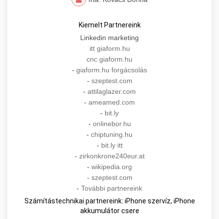
Kiemelt Partnereink
Linkedin marketing
itt giaform.hu
cnc giaform.hu
-
giaform.hu forgácsolás
-
szeptest.com
-
attilaglazer.com
-
ameamed.com
-
bit.ly
-
onlinebor.hu
-
chiptuning.hu
-
bit.ly itt
-
zirkonkrone240eur.at
-
wikipedia.org
-
szeptest.com
-
További partnereink
Számítástechnikai partnereink: iPhone szervíz, iPhone
akkumulátor csere