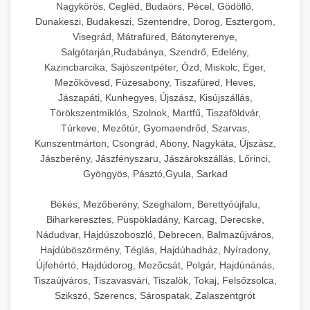
Nagykörös, Cegléd, Budaörs, Pécel, Gödöllő,
Dunakeszi, Budakeszi, Szentendre, Dorog, Esztergom,
Visegrád, Mátrafüred, Bátonyterenye,
Salgótarján,Rudabánya, Szendrő, Edelény,
Kazincbarcika, Sajószentpéter, Ózd, Miskolc, Eger,
Mezőkövesd, Füzesabony, Tiszafüred, Heves,
Jászapáti, Kunhegyes, Újszász, Kisújszállás,
Törökszentmiklós, Szolnok, Martfű, Tiszaföldvár,
Túrkeve, Mezőtúr, Gyomaendrőd, Szarvas,
Kunszentmárton, Csongrád, Abony, Nagykáta, Újszász,
Jászberény, Jászfényszaru, Jászárokszállás, Lőrinci,
Gyöngyös, Pásztó,Gyula, Sarkad
Békés, Mezőberény, Szeghalom, Berettyóújfalu,
Biharkeresztes, Püspökladány, Karcag, Derecske,
Nádudvar, Hajdúszoboszló, Debrecen, Balmazújváros,
Hajdúböszörmény, Téglás, Hajdúhadház, Nyíradony,
Újfehértó, Hajdúdorog, Mezőcsát, Polgár, Hajdúnánás,
Tiszaújváros, Tiszavasvári, Tiszalök, Tokaj, Felsőzsolca,
Szikszó, Szerencs, Sárospatak, Zalaszentgrót