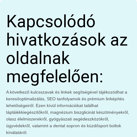
Kapcsolódó
hivatkozások az
oldalnak
megfelelően:
A következő kulcsszavak és linkek segítségével tájékozódhat a
keresőoptimalizálás, SEO tanfolyamok és prémium linképítés
lehetőségeiről. Ezen kívül információkat találhat
táplálékkiegészítőkről, magnézium biszglicinát készítményekről,
olasz élelmiszerekről, gyógyászati segédeszközökről,
ügyvédekről, valamint a dental sopron és küzdősport boltok
kínálatáról.