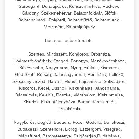
hőmérséklet-szabályozással.
Professzionális hűtőegységek és hűtőkamrák
Sárbogárd, Dunaújváros, Kunszentmiklós, Ráckeve,
kereskedelmi konyhák számára.
Gárdony, Székesfehérvár, Balatonföldvár, Siófok,
+
💧 26. Ipari Mosogatógép
chef-iparikonyhagepek.hu
Energiahatékony hűtési megoldások nagy
Balatonalmádi, Polgárdi, Balatonfűzfő, Balatonfüred,
Veszprém, Sátoraljaújhely
kapacitással.
Kereskedelmi mosogatóberendezések nagy
kereskedelmi sütősütő
forgalmú éttermi műveletekhez. Gyors tisztítási
+
🧀 27. Ipari Sajtreszelő Gép
Budapest egész területe:
chef-iparikonyhagepek.hu
ciklusok fertőtlenítési képességekkel.
Ipari sajtreszelők és aprítógépek kereskedelmi
kereskedelmi hűtőegység
Szentes, Mindszent, Kondoros, Orosháza,
chef-iparikonyhagepek.hu
Hódmezővásárhely, Szeged, Battonya, Mezőkovácsháza,
élelmiszer-előkészítéshez. Különböző reszelési
🍳 28. Nagykonyhai
+
Békéscsaba, Nagymaros, Nyergesújfalu, Kismaros,
méretek különböző alkalmazásokhoz.
kereskedelmi mosogatógép
Berendezések
Göd,Szob, Rétság, Balassagyarmat, Romhány, Hollókő,
Szécsény, Aszód, Hatvan, Monor, Lajosmizse, Soltvadkert,
chef-iparikonyhagepek.hu
Teljes körű nagykonyhai berendezések és
Kiskőrös, Kecel, Dusnok, Kiskunhalas, Jánoshalma,
professzionális vendéglátóipari kellékek.
Bácsalmás, Kelebia, Röszke, Mórahalom, Kiskunmajsa,
kereskedelmi sajtreszelő
Kistelek, Kiskunfélegyháza, Bugac, Kecskemét,
Minden, ami szükséges éttermi és catering
Tiszakécske
műveletekhez.
Nagykörös, Cegléd, Budaörs, Pécel, Gödöllő, Dunakeszi,
chef-iparikonyhagepek.hu
Budakeszi, Szentendre, Dorog, Esztergom, Visegrád,
Mátrafüred, Bátonyterenye, Salgótarján,Rudabánya,
kereskedelmi konyhai megoldások