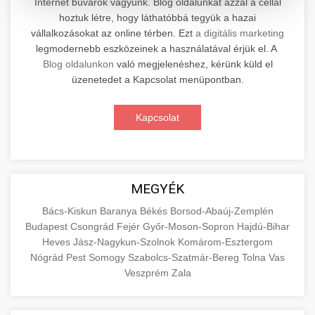
Internet búvárok vagyunk. Blog oldalunkat azzal a céllal
hoztuk létre, hogy láthatóbbá tegyük a hazai
Professzionális elektromos roller javítási és
vállalkozásokat az online térben. Ezt
a digitális marketing
karbantartási szolgáltatások. Szakértő
📊 2. Online Marketing
legmodernebb eszközeinek a használatával érjük el. A
+
technikusaink minőségi szervízt nyújtanak
Ügynökség
Blog oldalunkon
való megjelenéshez, kérünk küld el
minden jelentős márkához és modellhez.
üzenetedet a Kapcsolat menüpontban.
Átfogó online marketing szolgáltatások,
Szervizközpont Látogatása
beleértve a SEO-t, közösségi média kezelést és
+
Kapcsolat
🛴 3. Legjobb Elektromos Roller
digitális hirdetéseket. Növekedés elérése
roller javítószerviz
adatvezérelt stratégiákkal.
Találja meg a piacon elérhető legjobb
elektromos rollereket. Hasonlítsa össze a
+
🔗 4. Prémium Linképítés
aimarketingugynokseg.hu
MEGYÉK
legjobb modelleket, funkciókat és árakat
megalapozott vásárlási döntéshez.
Magas minőségű backlink beszerzési
digitális ügynökségi szolgáltatások
Bács-Kiskun
Baranya
Békés
Borsod-Abaúj-Zemplén
Budapest
Csongrád
Fejér
Győr-Moson-Sopron
Hajdú-Bihar
szolgáltatások webhelye autoritásának és
📦 5. Termékek és
+
Legjobb Modellek Megtekintése
Heves
Jász-Nagykun-Szolnok
Komárom-Esztergom
keresőmotoros rangsorolásának növeléséhez.
Szolgáltatások
Nógrád
Pest
Somogy
Szabolcs-Szatmár-Bereg
Tolna
Vas
Csak fehér kalapú technikák.
e-roller értékelések
Veszprém
Zala
Oktatási forrás, amely magyarázza az áruk és
aimarketingugynokseg.hu
szolgáltatások alapvető fogalmait a
+
💶 6. EU-s Pénzek