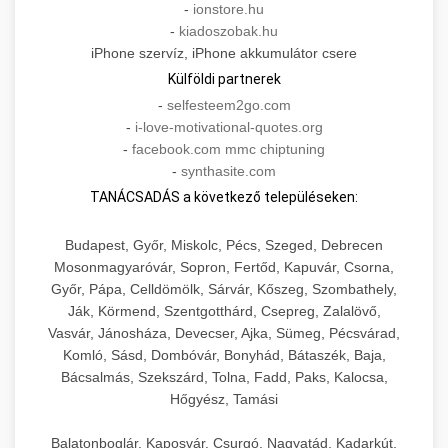
-
ionstore.hu
-
kiadoszobak.hu
iPhone szervíz, iPhone akkumulátor csere
Külföldi partnerek
-
selfesteem2go.com
-
i-love-motivational-quotes.org
-
facebook.com mmc chiptuning
-
synthasite.com
TANÁCSADÁS a következő településeken:
Budapest, Győr, Miskolc, Pécs, Szeged, Debrecen
Mosonmagyaróvár, Sopron, Fertőd, Kapuvár, Csorna,
Győr, Pápa, Celldömölk, Sárvár, Kőszeg, Szombathely,
Ják, Körmend, Szentgotthárd, Csepreg, Zalalövő,
Vasvár, Jánosháza, Devecser, Ajka, Sümeg, Pécsvárad,
Komló, Sásd, Dombóvár, Bonyhád, Bátaszék, Baja,
Bácsalmás, Szekszárd, Tolna, Fadd, Paks, Kalocsa,
Hőgyész, Tamási
Balatonboglár, Kaposvár, Csurgó, Nagyatád, Kadarkút,