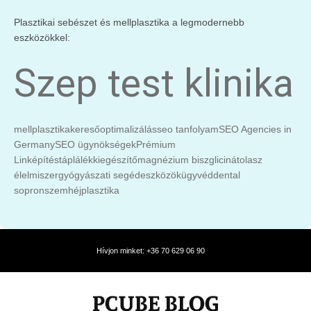
Plasztikai sebészet és mellplasztika a legmodernebb
eszközökkel:
Szep test klinika
mellplasztika
keresőoptimalizálás
seo tanfolyam
SEO Agencies in
Germany
SEO ügynökségek
Prémium
Linképítés
táplálékkiegészítő
magnézium biszglicinát
olasz
élelmiszer
gyógyászati segédeszközök
ügyvéd
dental
sopron
szemhéjplasztika
Hívjon minket: +36 70 629 06 90