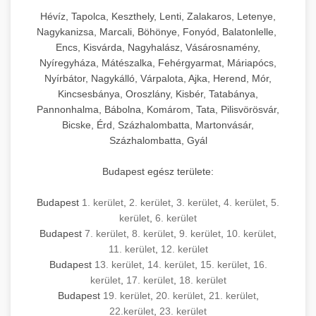
Hévíz, Tapolca, Keszthely, Lenti, Zalakaros, Letenye,
Nagykanizsa, Marcali, Böhönye, Fonyód, Balatonlelle,
Encs, Kisvárda, Nagyhalász, Vásárosnamény,
Nyíregyháza, Mátészalka, Fehérgyarmat, Máriapócs,
Nyírbátor, Nagykálló, Várpalota, Ajka, Herend, Mór,
Kincsesbánya, Oroszlány, Kisbér, Tatabánya,
Pannonhalma, Bábolna, Komárom, Tata, Pilisvörösvár,
Bicske, Érd, Százhalombatta, Martonvásár,
Százhalombatta, Gyál
Budapest egész területe:
Budapest
1. kerület
,
2. kerület
,
3. kerület
,
4. kerület
,
5.
kerület
,
6. kerület
Budapest
7. kerület
,
8. kerület
,
9. kerület
,
10. kerület
,
11. kerület
,
12. kerület
Budapest
13. kerület
,
14. kerület
,
15. kerület
,
16.
kerület
,
17. kerület
,
18. kerület
Budapest
19. kerület
,
20. kerület
,
21. kerület
,
22.kerület
,
23. kerület