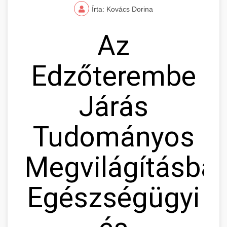
Írta: Kovács Dorina
Az
Edzőterembe
Járás
Tudományos
Megvilágításban
Egészségügyi