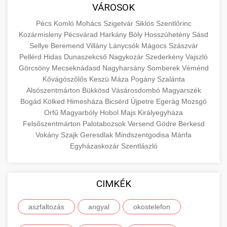
közgazdaságtanban és az üzleti életben.
VÁROSOK
minőségi backlink szolgáltatás
Ismerje meg a terméktípusokat és szolgáltatási
Információk az EU finanszírozási
Pécs
Komló
Mohács
Szigetvár
Siklós
Szentlőrinc
kategóriákat.
lehetőségeiről, pályázatokról és pénzügyi
Kozármisleny
Pécsvárad
Harkány
Bóly
Hosszúhetény
Sásd
+
🚀 7. SEO Ügynökség
támogatási programokról. Maradjon tájékozott
Sellye
Beremend
Villány
Lánycsók
Mágocs
Szászvár
en.wikipedia.org
gazdasági koncepciók
Pellérd
Hidas
Dunaszekcső
Nagykozár
Szederkény
Vajszló
a vállalkozások és projektek számára elérhető
Szakértő keresőmotor-optimalizálási
Görcsöny
Mecseknádasd
Nagyharsány
Somberek
Véménd
forrásokról.
szolgáltatások webhelye láthatóságának és
+
💎 8. Mellplasztika
Kővágószőlős
Keszü
Máza
Pogány
Szalánta
organikus forgalmának javításához. Technikai
Alsószentmárton
Bükkösd
Vásárosdombó
Magyarszék
kozter.com - EU-s pénzek
SEO, tartalom optimalizálás és még sok más.
Bogád
Professzionális mellnagyobbítási szolgáltatások
Kölked
Himesháza
Bicsérd
Újpetre
Egerág
Mozsgó
Orfű
Magyarbóly
Hobol
Majs
Királyegyháza
tapasztalt sebészekkel. Tudjon meg többet az
EU pályázati programok
+
✨ 9. Hasplasztika
Felsőszentmárton
Palotabozsok
Versend
Gödre
Berkesd
onlinemarketing101.biz
eljárásokról, a gyógyulásról és a konzultációs
Vokány
Szajk
Geresdlak
Mindszentgodisa
Mánfa
lehetőségekről az esztétikai fejlesztéshez.
Szakértő hasplasztikai eljárások laposabb,
keresési optimalizálási szakértők
Egyházaskozár
Szentlászló
feszesebb has eléréséhez. Konzultáció
+
👁️ 10. Szemhéjplasztika
szeptest.com
kozmetikai mellsebészet
minősített plasztikai sebészekkel és átfogó
CIMKÉK
utókezeléssel.
Professzionális blefaroplasztikai eljárások
megjelenése frissítéséhez. Felső és alsó
📈 11. Paciensek Számának
aszfaltozás
angyal
okostelefon
+
szeptest.com
has kontúrozó műtét
szemhéjműtét tapasztalt kozmetikai
150%-os Növelése
sebészekkel.