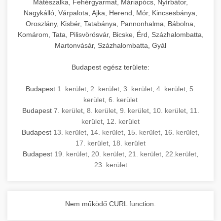
Mátészalka, Fehérgyarmat, Máriapócs, Nyírbátor,
Nagykálló, Várpalota, Ajka, Herend, Mór, Kincsesbánya,
Oroszlány, Kisbér, Tatabánya, Pannonhalma, Bábolna,
Komárom, Tata, Pilisvörösvár, Bicske, Érd, Százhalombatta,
Martonvásár, Százhalombatta, Gyál
Budapest egész területe:
Budapest
1. kerület
,
2. kerület
,
3. kerület
,
4. kerület
,
5.
kerület
,
6. kerület
Budapest
7. kerület
,
8. kerület
,
9. kerület
,
10. kerület
,
11.
kerület
,
12. kerület
Budapest
13. kerület
,
14. kerület
,
15. kerület
,
16. kerület
,
17. kerület
,
18. kerület
Budapest
19. kerület
,
20. kerület
,
21. kerület
,
22.kerület
,
23. kerület
Nem működő CURL function.