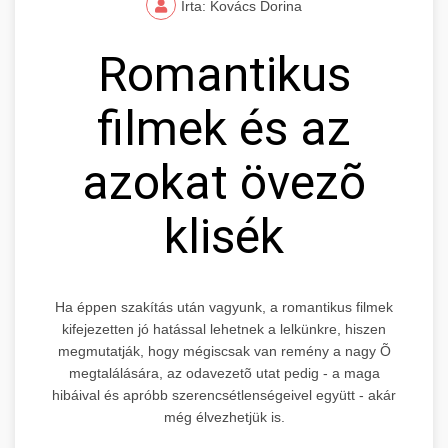
Írta: Kovács Dorina
Romantikus
filmek és az
azokat övezõ
klisék
Ha éppen szakítás után vagyunk, a romantikus filmek
kifejezetten jó hatással lehetnek a lelkünkre, hiszen
megmutatják, hogy mégiscsak van remény a nagy Õ
megtalálására, az odavezetõ utat pedig - a maga
hibáival és apróbb szerencsétlenségeivel együtt - akár
még élvezhetjük is.