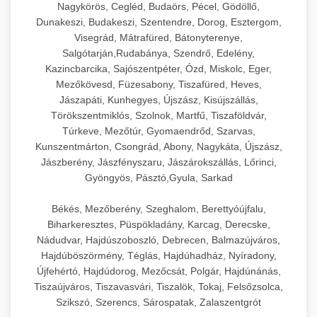
Nagykörös, Cegléd, Budaörs, Pécel, Gödöllő,
Dunakeszi, Budakeszi, Szentendre, Dorog, Esztergom,
Visegrád, Mátrafüred, Bátonyterenye,
Salgótarján,Rudabánya, Szendrő, Edelény,
Kazincbarcika, Sajószentpéter, Ózd, Miskolc, Eger,
Mezőkövesd, Füzesabony, Tiszafüred, Heves,
Jászapáti, Kunhegyes, Újszász, Kisújszállás,
Törökszentmiklós, Szolnok, Martfű, Tiszaföldvár,
Túrkeve, Mezőtúr, Gyomaendrőd, Szarvas,
Kunszentmárton, Csongrád, Abony, Nagykáta, Újszász,
Jászberény, Jászfényszaru, Jászárokszállás, Lőrinci,
Gyöngyös, Pásztó,Gyula, Sarkad
Békés, Mezőberény, Szeghalom, Berettyóújfalu,
Biharkeresztes, Püspökladány, Karcag, Derecske,
Nádudvar, Hajdúszoboszló, Debrecen, Balmazújváros,
Hajdúböszörmény, Téglás, Hajdúhadház, Nyíradony,
Újfehértó, Hajdúdorog, Mezőcsát, Polgár, Hajdúnánás,
Tiszaújváros, Tiszavasvári, Tiszalök, Tokaj, Felsőzsolca,
Szikszó, Szerencs, Sárospatak, Zalaszentgrót