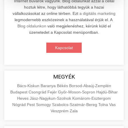
Internet búvárok vagyunk. Blog oldalunkat azzal a céllal
hoztuk létre, hogy láthatóbbá tegyük a hazai
Professzionális elektromos roller javítási és
vállalkozásokat az online térben. Ezt
a digitális marketing
karbantartási szolgáltatások. Szakértő
📊 2. Online Marketing
legmodernebb eszközeinek a használatával érjük el. A
+
technikusaink minőségi szervízt nyújtanak
Ügynökség
Blog oldalunkon
való megjelenéshez, kérünk küld el
minden jelentős márkához és modellhez.
üzenetedet a Kapcsolat menüpontban.
Átfogó online marketing szolgáltatások,
Szervizközpont Látogatása
beleértve a SEO-t, közösségi média kezelést és
+
Kapcsolat
🛴 3. Legjobb Elektromos Roller
digitális hirdetéseket. Növekedés elérése
roller javítószerviz
adatvezérelt stratégiákkal.
Találja meg a piacon elérhető legjobb
elektromos rollereket. Hasonlítsa össze a
+
🔗 4. Prémium Linképítés
aimarketingugynokseg.hu
MEGYÉK
legjobb modelleket, funkciókat és árakat
megalapozott vásárlási döntéshez.
Magas minőségű backlink beszerzési
digitális ügynökségi szolgáltatások
Bács-Kiskun
Baranya
Békés
Borsod-Abaúj-Zemplén
Budapest
Csongrád
Fejér
Győr-Moson-Sopron
Hajdú-Bihar
szolgáltatások webhelye autoritásának és
📦 5. Termékek és
+
Legjobb Modellek Megtekintése
Heves
Jász-Nagykun-Szolnok
Komárom-Esztergom
keresőmotoros rangsorolásának növeléséhez.
Szolgáltatások
Nógrád
Pest
Somogy
Szabolcs-Szatmár-Bereg
Tolna
Vas
Csak fehér kalapú technikák.
e-roller értékelések
Veszprém
Zala
Oktatási forrás, amely magyarázza az áruk és
aimarketingugynokseg.hu
szolgáltatások alapvető fogalmait a
+
💶 6. EU-s Pénzek