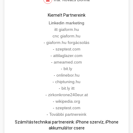
Kiemelt Partnereink
Linkedin marketing
itt giaform.hu
cnc giaform.hu
-
giaform.hu forgácsolás
-
szeptest.com
-
attilaglazer.com
-
ameamed.com
-
bit.ly
-
onlinebor.hu
-
chiptuning.hu
-
bit.ly itt
-
zirkonkrone240eur.at
-
wikipedia.org
-
szeptest.com
-
További partnereink
Számítástechnikai partnereink: iPhone szervíz, iPhone
akkumulátor csere