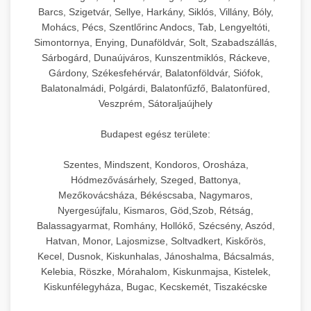
Barcs, Szigetvár, Sellye, Harkány, Siklós, Villány, Bóly,
Mohács, Pécs, Szentlőrinc Andocs, Tab, Lengyeltóti,
Simontornya, Enying, Dunaföldvár, Solt, Szabadszállás,
Sárbogárd, Dunaújváros, Kunszentmiklós, Ráckeve,
Gárdony, Székesfehérvár, Balatonföldvár, Siófok,
Balatonalmádi, Polgárdi, Balatonfűzfő, Balatonfüred,
Veszprém, Sátoraljaújhely
Budapest egész területe:
Szentes, Mindszent, Kondoros, Orosháza,
Hódmezővásárhely, Szeged, Battonya,
Mezőkovácsháza, Békéscsaba, Nagymaros,
Nyergesújfalu, Kismaros, Göd,Szob, Rétság,
Balassagyarmat, Romhány, Hollókő, Szécsény, Aszód,
Hatvan, Monor, Lajosmizse, Soltvadkert, Kiskőrös,
Kecel, Dusnok, Kiskunhalas, Jánoshalma, Bácsalmás,
Kelebia, Röszke, Mórahalom, Kiskunmajsa, Kistelek,
Kiskunfélegyháza, Bugac, Kecskemét, Tiszakécske