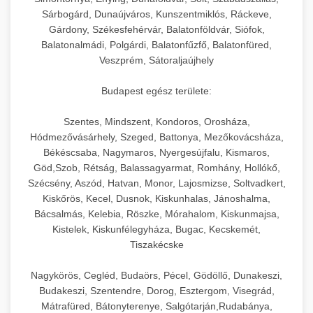
hőmérséklet-szabályozással.
Professzionális hűtőegységek és hűtőkamrák
Sárbogárd, Dunaújváros, Kunszentmiklós, Ráckeve,
kereskedelmi konyhák számára.
Gárdony, Székesfehérvár, Balatonföldvár, Siófok,
+
💧 26. Ipari Mosogatógép
chef-iparikonyhagepek.hu
Energiahatékony hűtési megoldások nagy
Balatonalmádi, Polgárdi, Balatonfűzfő, Balatonfüred,
Veszprém, Sátoraljaújhely
kapacitással.
Kereskedelmi mosogatóberendezések nagy
kereskedelmi sütősütő
forgalmú éttermi műveletekhez. Gyors tisztítási
+
🧀 27. Ipari Sajtreszelő Gép
Budapest egész területe:
chef-iparikonyhagepek.hu
ciklusok fertőtlenítési képességekkel.
Ipari sajtreszelők és aprítógépek kereskedelmi
kereskedelmi hűtőegység
Szentes, Mindszent, Kondoros, Orosháza,
chef-iparikonyhagepek.hu
Hódmezővásárhely, Szeged, Battonya, Mezőkovácsháza,
élelmiszer-előkészítéshez. Különböző reszelési
🍳 28. Nagykonyhai
+
Békéscsaba, Nagymaros, Nyergesújfalu, Kismaros,
méretek különböző alkalmazásokhoz.
kereskedelmi mosogatógép
Berendezések
Göd,Szob, Rétság, Balassagyarmat, Romhány, Hollókő,
Szécsény, Aszód, Hatvan, Monor, Lajosmizse, Soltvadkert,
chef-iparikonyhagepek.hu
Teljes körű nagykonyhai berendezések és
Kiskőrös, Kecel, Dusnok, Kiskunhalas, Jánoshalma,
professzionális vendéglátóipari kellékek.
Bácsalmás, Kelebia, Röszke, Mórahalom, Kiskunmajsa,
kereskedelmi sajtreszelő
Kistelek, Kiskunfélegyháza, Bugac, Kecskemét,
Minden, ami szükséges éttermi és catering
Tiszakécske
műveletekhez.
Nagykörös, Cegléd, Budaörs, Pécel, Gödöllő, Dunakeszi,
chef-iparikonyhagepek.hu
Budakeszi, Szentendre, Dorog, Esztergom, Visegrád,
Mátrafüred, Bátonyterenye, Salgótarján,Rudabánya,
kereskedelmi konyhai megoldások