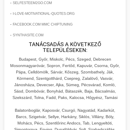
+
🍞 20. Ipari Dagasztógép
-
SELFESTEEM2GO.COM
költségvetését gépi tanulással és
elkötelezettség erősítési módszerek
automatizálással.
-
Professzionális ipari dagasztógépek és
I-LOVE-MOTIVATIONAL-QUOTES.ORG
tésztakeverő gépek pékségek és kereskedelmi
+
-
🔪 21. Ipari Szeletelőgép
FACEBOOK.COM MMC CHIPTUNING
aikampany.hu
AI hirdetési automatizálás
konyhák számára. Masszív konstrukció
-
SYNTHASITE.COM
megbízható teljesítményhez.
Ipari hús- és sajtszeletelő gépek professzionális
TANÁCSADÁS A KÖVETKEZŐ
élelmiszer-előkészítéshez. Precíziós vágás
+
📦 22. Vákuumozó Gép
TELEPÜLÉSEKEN:
chef-iparikonyhagepek.hu
állítható vastagság beállítással.
Budapest, Győr, Miskolc, Pécs, Szeged, Debrecen
Kereskedelmi vákuumcsomagoló berendezések
kereskedelmi tésztakeverő
Mosonmagyaróvár, Sopron, Fertőd, Kapuvár, Csorna, Győr,
chef-iparikonyhagepek.hu
élelmiszerek tartósításához. Hosszabbítsa a
+
Pápa, Celldömölk, Sárvár, Kőszeg, Szombathely, Ják,
🎁 23. Vákuumfóliázó Gép
szavatossági időt és tartsa meg a termék
professzionális élelmiszer szeletelő
Körmend, Szentgotthárd, Csepreg, Zalalövő, Vasvár,
frissességét.
Jánosháza, Devecser, Ajka, Sümeg, Pécsvárad, Komló,
Ipari vákuumfóliázó gépek professzionális
Sásd, Dombóvár, Bonyhád, Bátaszék, Baja, Bácsalmás,
élelmiszer-csomagolási műveletekhez.
+
🔥 24. Ipari Sütő és Gőzpároló
Szekszárd, Tolna, Fadd, Paks, Kalocsa, Hőgyész, Tamási
chef-iparikonyhagepek.hu
Hatékony lezárási és tartósítási megoldások.
Kereskedelmi légkeveréses sütők és gőzpárolók
vákuum lezáró berendezés
Balatonboglár, Kaposvár, Csurgó, Nagyatád, Kadarkút,
chef-iparikonyhagepek.hu
professzionális konyhák számára. Nagy
Barcs, Szigetvár, Sellye, Harkány, Siklós, Villány, Bóly,
+
❄️ 25. Ipari Hűtőszekrény
Mohács, Pécs, Szentlőrinc Andocs, Tab, Lengyeltóti,
kapacitású sütő- és főzőberendezés precíz
kereskedelmi csomagoló gép
Simontornya, Enying, Dunaföldvár, Solt, Szabadszállás,