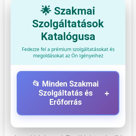
🌟 Szakmai
Szolgáltatások
Katalógusa
Fedezze fel a prémium szolgáltatásokat és
megoldásokat az Ön igényeihez
📂 Minden Szakmai
+
Szolgáltatás és
Erőforrás
⚡ 1. Legjobb Elektromos Roller
+
Szerviz