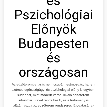
és
Pszichológiai
Előnyök
Budapesten
és
országosan
Az
edzőterembe járás
nem csupán testmozgás, hanem
számos egészségügyi és pszichológiai előny is egyben.
Budapest, mint modern város, kiváló edzőterem-
infrastruktúrával rendelkezik, és a tudomány is
alátámasztja az edzőterem rendszeres látogatásának