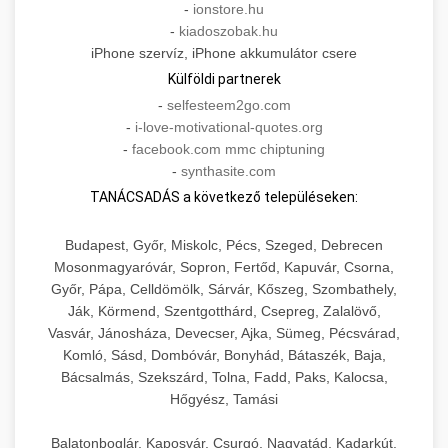
-
ionstore.hu
-
kiadoszobak.hu
iPhone szervíz, iPhone akkumulátor csere
Külföldi partnerek
-
selfesteem2go.com
-
i-love-motivational-quotes.org
-
facebook.com mmc chiptuning
-
synthasite.com
TANÁCSADÁS a következő településeken:
Budapest, Győr, Miskolc, Pécs, Szeged, Debrecen
Mosonmagyaróvár, Sopron, Fertőd, Kapuvár, Csorna,
Győr, Pápa, Celldömölk, Sárvár, Kőszeg, Szombathely,
Ják, Körmend, Szentgotthárd, Csepreg, Zalalövő,
Vasvár, Jánosháza, Devecser, Ajka, Sümeg, Pécsvárad,
Komló, Sásd, Dombóvár, Bonyhád, Bátaszék, Baja,
Bácsalmás, Szekszárd, Tolna, Fadd, Paks, Kalocsa,
Hőgyész, Tamási
Balatonboglár, Kaposvár, Csurgó, Nagyatád, Kadarkút,