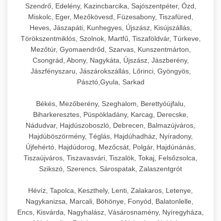
Szendrő, Edelény, Kazincbarcika, Sajószentpéter, Ózd,
Miskolc, Eger, Mezőkövesd, Füzesabony, Tiszafüred,
Heves, Jászapáti, Kunhegyes, Újszász, Kisújszállás,
Törökszentmiklós, Szolnok, Martfű, Tiszaföldvár, Túrkeve,
Mezőtúr, Gyomaendrőd, Szarvas, Kunszentmárton,
Csongrád, Abony, Nagykáta, Újszász, Jászberény,
Jászfényszaru, Jászárokszállás, Lőrinci, Gyöngyös,
Pásztó,Gyula, Sarkad
Békés, Mezőberény, Szeghalom, Berettyóújfalu,
Biharkeresztes, Püspökladány, Karcag, Derecske,
Nádudvar, Hajdúszoboszló, Debrecen, Balmazújváros,
Hajdúböszörmény, Téglás, Hajdúhadház, Nyíradony,
Újfehértó, Hajdúdorog, Mezőcsát, Polgár, Hajdúnánás,
Tiszaújváros, Tiszavasvári, Tiszalök, Tokaj, Felsőzsolca,
Szikszó, Szerencs, Sárospatak, Zalaszentgrót
Hévíz, Tapolca, Keszthely, Lenti, Zalakaros, Letenye,
Nagykanizsa, Marcali, Böhönye, Fonyód, Balatonlelle,
Encs, Kisvárda, Nagyhalász, Vásárosnamény, Nyíregyháza,