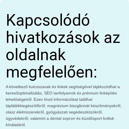
Kapcsolódó
hivatkozások az
oldalnak
megfelelően:
A következő kulcsszavak és linkek segítségével tájékozódhat a
keresőoptimalizálás, SEO tanfolyamok és prémium linképítés
lehetőségeiről. Ezen kívül információkat találhat
táplálékkiegészítőkről, magnézium biszglicinát készítményekről,
olasz élelmiszerekről, gyógyászati segédeszközökről,
ügyvédekről, valamint a dental sopron és küzdősport boltok
kínálatáról.