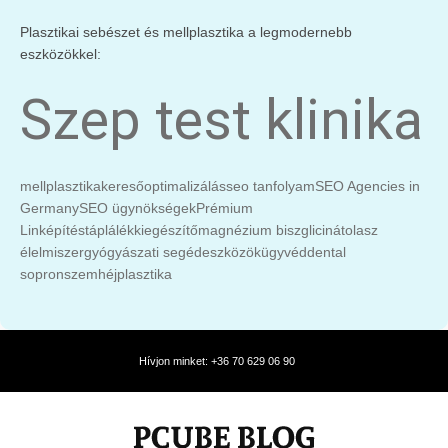
Plasztikai sebészet és mellplasztika a legmodernebb
eszközökkel:
Szep test klinika
mellplasztika
keresőoptimalizálás
seo tanfolyam
SEO Agencies in
Germany
SEO ügynökségek
Prémium
Linképítés
táplálékkiegészítő
magnézium biszglicinát
olasz
élelmiszer
gyógyászati segédeszközök
ügyvéd
dental
sopron
szemhéjplasztika
Hívjon minket: +36 70 629 06 90