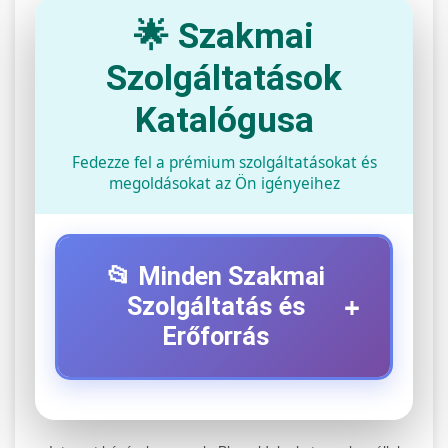
🌟 Szakmai
Szolgáltatások
Katalógusa
Fedezze fel a prémium szolgáltatásokat és
megoldásokat az Ön igényeihez
📂 Minden Szakmai
+
Szolgáltatás és
Erőforrás
⚡ 1. Legjobb Elektromos Roller
+
Szerviz