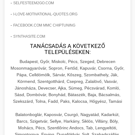
+
🍞 20. Ipari Dagasztógép
-
SELFESTEEM2GO.COM
költségvetését gépi tanulással és
elkötelezettség erősítési módszerek
automatizálással.
-
Professzionális ipari dagasztógépek és
I-LOVE-MOTIVATIONAL-QUOTES.ORG
tésztakeverő gépek pékségek és kereskedelmi
+
-
🔪 21. Ipari Szeletelőgép
FACEBOOK.COM MMC CHIPTUNING
aikampany.hu
AI hirdetési automatizálás
konyhák számára. Masszív konstrukció
-
SYNTHASITE.COM
megbízható teljesítményhez.
Ipari hús- és sajtszeletelő gépek professzionális
TANÁCSADÁS A KÖVETKEZŐ
élelmiszer-előkészítéshez. Precíziós vágás
+
📦 22. Vákuumozó Gép
TELEPÜLÉSEKEN:
chef-iparikonyhagepek.hu
állítható vastagság beállítással.
Budapest, Győr, Miskolc, Pécs, Szeged, Debrecen
Kereskedelmi vákuumcsomagoló berendezések
kereskedelmi tésztakeverő
Mosonmagyaróvár, Sopron, Fertőd, Kapuvár, Csorna, Győr,
chef-iparikonyhagepek.hu
élelmiszerek tartósításához. Hosszabbítsa a
+
Pápa, Celldömölk, Sárvár, Kőszeg, Szombathely, Ják,
🎁 23. Vákuumfóliázó Gép
szavatossági időt és tartsa meg a termék
professzionális élelmiszer szeletelő
Körmend, Szentgotthárd, Csepreg, Zalalövő, Vasvár,
frissességét.
Jánosháza, Devecser, Ajka, Sümeg, Pécsvárad, Komló,
Ipari vákuumfóliázó gépek professzionális
Sásd, Dombóvár, Bonyhád, Bátaszék, Baja, Bácsalmás,
élelmiszer-csomagolási műveletekhez.
+
🔥 24. Ipari Sütő és Gőzpároló
Szekszárd, Tolna, Fadd, Paks, Kalocsa, Hőgyész, Tamási
chef-iparikonyhagepek.hu
Hatékony lezárási és tartósítási megoldások.
Kereskedelmi légkeveréses sütők és gőzpárolók
vákuum lezáró berendezés
Balatonboglár, Kaposvár, Csurgó, Nagyatád, Kadarkút,
chef-iparikonyhagepek.hu
professzionális konyhák számára. Nagy
Barcs, Szigetvár, Sellye, Harkány, Siklós, Villány, Bóly,
+
❄️ 25. Ipari Hűtőszekrény
Mohács, Pécs, Szentlőrinc Andocs, Tab, Lengyeltóti,
kapacitású sütő- és főzőberendezés precíz
kereskedelmi csomagoló gép
Simontornya, Enying, Dunaföldvár, Solt, Szabadszállás,