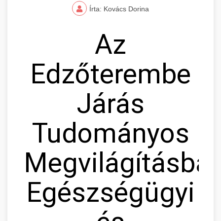
Írta: Kovács Dorina
Az
Edzőterembe
Járás
Tudományos
Megvilágításban
Egészségügyi