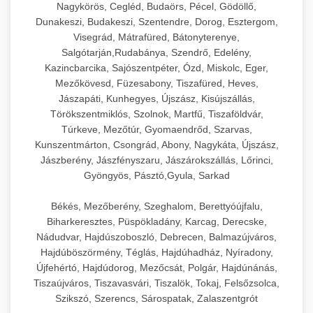
Nagykörös, Cegléd, Budaörs, Pécel, Gödöllő,
Dunakeszi, Budakeszi, Szentendre, Dorog, Esztergom,
Visegrád, Mátrafüred, Bátonyterenye,
Salgótarján,Rudabánya, Szendrő, Edelény,
Kazincbarcika, Sajószentpéter, Ózd, Miskolc, Eger,
Mezőkövesd, Füzesabony, Tiszafüred, Heves,
Jászapáti, Kunhegyes, Újszász, Kisújszállás,
Törökszentmiklós, Szolnok, Martfű, Tiszaföldvár,
Túrkeve, Mezőtúr, Gyomaendrőd, Szarvas,
Kunszentmárton, Csongrád, Abony, Nagykáta, Újszász,
Jászberény, Jászfényszaru, Jászárokszállás, Lőrinci,
Gyöngyös, Pásztó,Gyula, Sarkad
Békés, Mezőberény, Szeghalom, Berettyóújfalu,
Biharkeresztes, Püspökladány, Karcag, Derecske,
Nádudvar, Hajdúszoboszló, Debrecen, Balmazújváros,
Hajdúböszörmény, Téglás, Hajdúhadház, Nyíradony,
Újfehértó, Hajdúdorog, Mezőcsát, Polgár, Hajdúnánás,
Tiszaújváros, Tiszavasvári, Tiszalök, Tokaj, Felsőzsolca,
Szikszó, Szerencs, Sárospatak, Zalaszentgrót