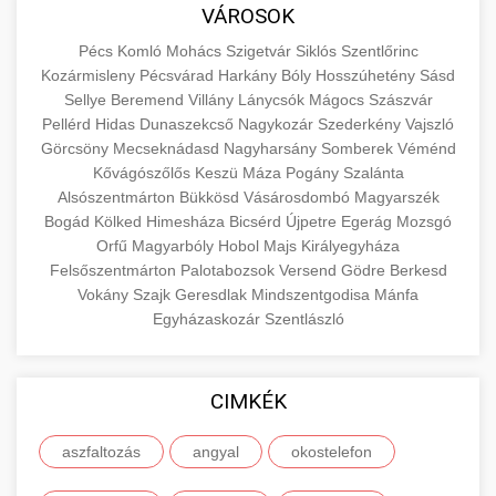
közgazdaságtanban és az üzleti életben.
VÁROSOK
minőségi backlink szolgáltatás
Ismerje meg a terméktípusokat és szolgáltatási
Információk az EU finanszírozási
Pécs
Komló
Mohács
Szigetvár
Siklós
Szentlőrinc
kategóriákat.
lehetőségeiről, pályázatokról és pénzügyi
Kozármisleny
Pécsvárad
Harkány
Bóly
Hosszúhetény
Sásd
+
🚀 7. SEO Ügynökség
támogatási programokról. Maradjon tájékozott
Sellye
Beremend
Villány
Lánycsók
Mágocs
Szászvár
en.wikipedia.org
gazdasági koncepciók
Pellérd
Hidas
Dunaszekcső
Nagykozár
Szederkény
Vajszló
a vállalkozások és projektek számára elérhető
Szakértő keresőmotor-optimalizálási
Görcsöny
Mecseknádasd
Nagyharsány
Somberek
Véménd
forrásokról.
szolgáltatások webhelye láthatóságának és
+
💎 8. Mellplasztika
Kővágószőlős
Keszü
Máza
Pogány
Szalánta
organikus forgalmának javításához. Technikai
Alsószentmárton
Bükkösd
Vásárosdombó
Magyarszék
kozter.com - EU-s pénzek
SEO, tartalom optimalizálás és még sok más.
Bogád
Professzionális mellnagyobbítási szolgáltatások
Kölked
Himesháza
Bicsérd
Újpetre
Egerág
Mozsgó
Orfű
Magyarbóly
Hobol
Majs
Királyegyháza
tapasztalt sebészekkel. Tudjon meg többet az
EU pályázati programok
+
✨ 9. Hasplasztika
Felsőszentmárton
Palotabozsok
Versend
Gödre
Berkesd
onlinemarketing101.biz
eljárásokról, a gyógyulásról és a konzultációs
Vokány
Szajk
Geresdlak
Mindszentgodisa
Mánfa
lehetőségekről az esztétikai fejlesztéshez.
Szakértő hasplasztikai eljárások laposabb,
keresési optimalizálási szakértők
Egyházaskozár
Szentlászló
feszesebb has eléréséhez. Konzultáció
+
👁️ 10. Szemhéjplasztika
szeptest.com
kozmetikai mellsebészet
minősített plasztikai sebészekkel és átfogó
CIMKÉK
utókezeléssel.
Professzionális blefaroplasztikai eljárások
megjelenése frissítéséhez. Felső és alsó
📈 11. Paciensek Számának
aszfaltozás
angyal
okostelefon
+
szeptest.com
has kontúrozó műtét
szemhéjműtét tapasztalt kozmetikai
150%-os Növelése
sebészekkel.