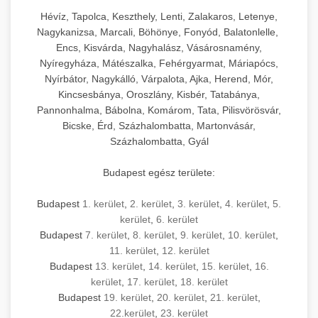
Hévíz, Tapolca, Keszthely, Lenti, Zalakaros, Letenye,
Nagykanizsa, Marcali, Böhönye, Fonyód, Balatonlelle,
Encs, Kisvárda, Nagyhalász, Vásárosnamény,
Nyíregyháza, Mátészalka, Fehérgyarmat, Máriapócs,
Nyírbátor, Nagykálló, Várpalota, Ajka, Herend, Mór,
Kincsesbánya, Oroszlány, Kisbér, Tatabánya,
Pannonhalma, Bábolna, Komárom, Tata, Pilisvörösvár,
Bicske, Érd, Százhalombatta, Martonvásár,
Százhalombatta, Gyál
Budapest egész területe:
Budapest
1. kerület
,
2. kerület
,
3. kerület
,
4. kerület
,
5.
kerület
,
6. kerület
Budapest
7. kerület
,
8. kerület
,
9. kerület
,
10. kerület
,
11. kerület
,
12. kerület
Budapest
13. kerület
,
14. kerület
,
15. kerület
,
16.
kerület
,
17. kerület
,
18. kerület
Budapest
19. kerület
,
20. kerület
,
21. kerület
,
22.kerület
,
23. kerület