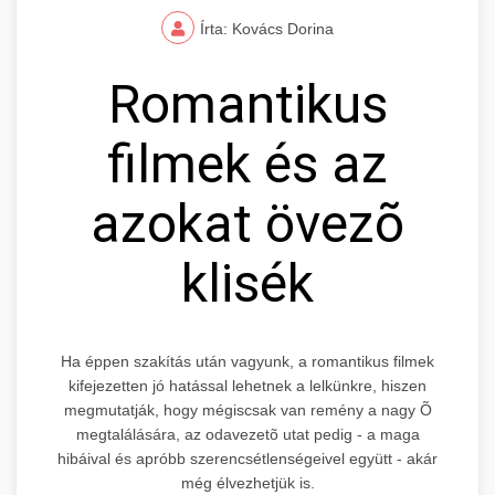
Írta: Kovács Dorina
Romantikus
filmek és az
azokat övezõ
klisék
Ha éppen szakítás után vagyunk, a romantikus filmek
kifejezetten jó hatással lehetnek a lelkünkre, hiszen
megmutatják, hogy mégiscsak van remény a nagy Õ
megtalálására, az odavezetõ utat pedig - a maga
hibáival és apróbb szerencsétlenségeivel együtt - akár
még élvezhetjük is.