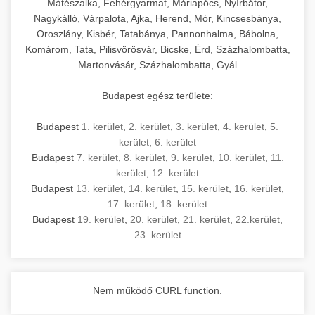
Mátészalka, Fehérgyarmat, Máriapócs, Nyírbátor,
Nagykálló, Várpalota, Ajka, Herend, Mór, Kincsesbánya,
Oroszlány, Kisbér, Tatabánya, Pannonhalma, Bábolna,
Komárom, Tata, Pilisvörösvár, Bicske, Érd, Százhalombatta,
Martonvásár, Százhalombatta, Gyál
Budapest egész területe:
Budapest
1. kerület
,
2. kerület
,
3. kerület
,
4. kerület
,
5.
kerület
,
6. kerület
Budapest
7. kerület
,
8. kerület
,
9. kerület
,
10. kerület
,
11.
kerület
,
12. kerület
Budapest
13. kerület
,
14. kerület
,
15. kerület
,
16. kerület
,
17. kerület
,
18. kerület
Budapest
19. kerület
,
20. kerület
,
21. kerület
,
22.kerület
,
23. kerület
Nem működő CURL function.