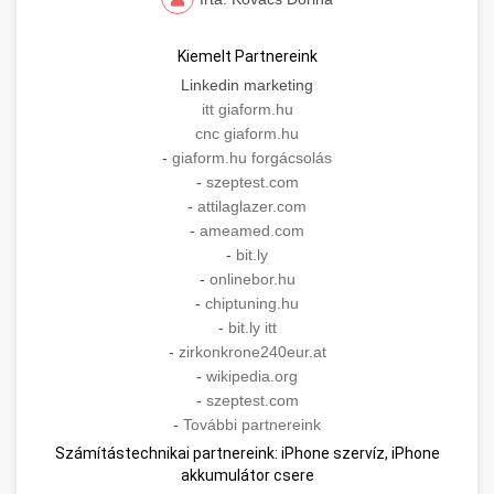
Kiemelt Partnereink
Linkedin marketing
itt giaform.hu
cnc giaform.hu
-
giaform.hu forgácsolás
-
szeptest.com
-
attilaglazer.com
-
ameamed.com
-
bit.ly
-
onlinebor.hu
-
chiptuning.hu
-
bit.ly itt
-
zirkonkrone240eur.at
-
wikipedia.org
-
szeptest.com
-
További partnereink
Számítástechnikai partnereink: iPhone szervíz, iPhone
akkumulátor csere