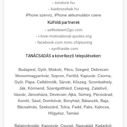
-
ionstore.hu
-
kiadoszobak.hu
iPhone szervíz, iPhone akkumulátor csere
Külföldi partnerek
-
selfesteem2go.com
-
i-love-motivational-quotes.org
-
facebook.com mmc chiptuning
-
synthasite.com
TANÁCSADÁS a következő településeken:
Budapest, Győr, Miskolc, Pécs, Szeged, Debrecen
Mosonmagyaróvár, Sopron, Fertőd, Kapuvár, Csorna,
Győr, Pápa, Celldömölk, Sárvár, Kőszeg, Szombathely,
Ják, Körmend, Szentgotthárd, Csepreg, Zalalövő,
Vasvár, Jánosháza, Devecser, Ajka, Sümeg, Pécsvárad,
Komló, Sásd, Dombóvár, Bonyhád, Bátaszék, Baja,
Bácsalmás, Szekszárd, Tolna, Fadd, Paks, Kalocsa,
Hőgyész, Tamási
Balatonboglár, Kaposvár, Csurgó, Nagyatád, Kadarkút,