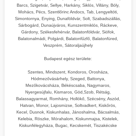
Barcs, Szigetvár, Sellye, Harkány, Siklós, Villány, Bóly,
Mohács, Pécs, Szentlőrinc Andocs, Tab, Lengyeltóti,
Simontornya, Enying, Dunaföldvár, Solt, Szabadszállás,
Sárbogárd, Dunaújváros, Kunszentmiklós, Ráckeve,
Gárdony, Székesfehérvár, Balatonföldvár, Siófok,
Balatonalmádi, Polgárdi, Balatonfűzfő, Balatonfüred,
Veszprém, Sátoraljaújhely
Budapest egész területe:
Szentes, Mindszent, Kondoros, Orosháza,
Hódmezővásárhely, Szeged, Battonya,
Mezőkovácsháza, Békéscsaba, Nagymaros,
Nyergesújfalu, Kismaros, Göd,Szob, Rétság,
Balassagyarmat, Romhány, Hollókő, Szécsény, Aszód,
Hatvan, Monor, Lajosmizse, Soltvadkert, Kiskőrös,
Kecel, Dusnok, Kiskunhalas, Jánoshalma, Bácsalmás,
Kelebia, Röszke, Mórahalom, Kiskunmajsa, Kistelek,
Kiskunfélegyháza, Bugac, Kecskemét, Tiszakécske