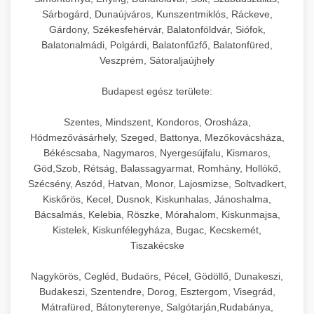
hőmérséklet-szabályozással.
Professzionális hűtőegységek és hűtőkamrák
Sárbogárd, Dunaújváros, Kunszentmiklós, Ráckeve,
kereskedelmi konyhák számára.
Gárdony, Székesfehérvár, Balatonföldvár, Siófok,
+
💧 26. Ipari Mosogatógép
chef-iparikonyhagepek.hu
Energiahatékony hűtési megoldások nagy
Balatonalmádi, Polgárdi, Balatonfűzfő, Balatonfüred,
Veszprém, Sátoraljaújhely
kapacitással.
Kereskedelmi mosogatóberendezések nagy
kereskedelmi sütősütő
forgalmú éttermi műveletekhez. Gyors tisztítási
+
🧀 27. Ipari Sajtreszelő Gép
Budapest egész területe:
chef-iparikonyhagepek.hu
ciklusok fertőtlenítési képességekkel.
Ipari sajtreszelők és aprítógépek kereskedelmi
kereskedelmi hűtőegység
Szentes, Mindszent, Kondoros, Orosháza,
chef-iparikonyhagepek.hu
Hódmezővásárhely, Szeged, Battonya, Mezőkovácsháza,
élelmiszer-előkészítéshez. Különböző reszelési
🍳 28. Nagykonyhai
+
Békéscsaba, Nagymaros, Nyergesújfalu, Kismaros,
méretek különböző alkalmazásokhoz.
kereskedelmi mosogatógép
Berendezések
Göd,Szob, Rétság, Balassagyarmat, Romhány, Hollókő,
Szécsény, Aszód, Hatvan, Monor, Lajosmizse, Soltvadkert,
chef-iparikonyhagepek.hu
Teljes körű nagykonyhai berendezések és
Kiskőrös, Kecel, Dusnok, Kiskunhalas, Jánoshalma,
professzionális vendéglátóipari kellékek.
Bácsalmás, Kelebia, Röszke, Mórahalom, Kiskunmajsa,
kereskedelmi sajtreszelő
Kistelek, Kiskunfélegyháza, Bugac, Kecskemét,
Minden, ami szükséges éttermi és catering
Tiszakécske
műveletekhez.
Nagykörös, Cegléd, Budaörs, Pécel, Gödöllő, Dunakeszi,
chef-iparikonyhagepek.hu
Budakeszi, Szentendre, Dorog, Esztergom, Visegrád,
Mátrafüred, Bátonyterenye, Salgótarján,Rudabánya,
kereskedelmi konyhai megoldások