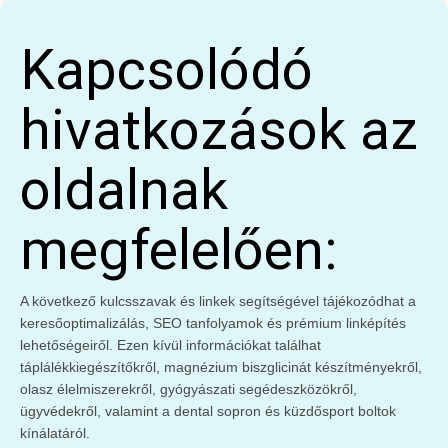
Kapcsolódó
hivatkozások az
oldalnak
megfelelően:
A következő kulcsszavak és linkek segítségével tájékozódhat a
keresőoptimalizálás, SEO tanfolyamok és prémium linképítés
lehetőségeiről. Ezen kívül információkat találhat
táplálékkiegészítőkről, magnézium biszglicinát készítményekről,
olasz élelmiszerekről, gyógyászati segédeszközökről,
ügyvédekről, valamint a dental sopron és küzdősport boltok
kínálatáról.