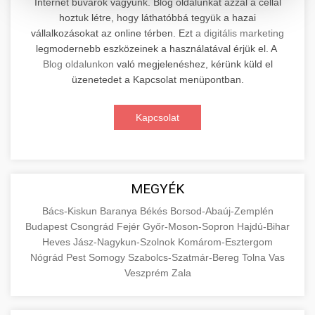
Internet búvárok vagyunk. Blog oldalunkat azzal a céllal
hoztuk létre, hogy láthatóbbá tegyük a hazai
Professzionális elektromos roller javítási és
vállalkozásokat az online térben. Ezt
a digitális marketing
karbantartási szolgáltatások. Szakértő
📊 2. Online Marketing
legmodernebb eszközeinek a használatával érjük el. A
+
technikusaink minőségi szervízt nyújtanak
Ügynökség
Blog oldalunkon
való megjelenéshez, kérünk küld el
minden jelentős márkához és modellhez.
üzenetedet a Kapcsolat menüpontban.
Átfogó online marketing szolgáltatások,
Szervizközpont Látogatása
beleértve a SEO-t, közösségi média kezelést és
+
Kapcsolat
🛴 3. Legjobb Elektromos Roller
digitális hirdetéseket. Növekedés elérése
roller javítószerviz
adatvezérelt stratégiákkal.
Találja meg a piacon elérhető legjobb
elektromos rollereket. Hasonlítsa össze a
+
🔗 4. Prémium Linképítés
aimarketingugynokseg.hu
MEGYÉK
legjobb modelleket, funkciókat és árakat
megalapozott vásárlási döntéshez.
Magas minőségű backlink beszerzési
digitális ügynökségi szolgáltatások
Bács-Kiskun
Baranya
Békés
Borsod-Abaúj-Zemplén
Budapest
Csongrád
Fejér
Győr-Moson-Sopron
Hajdú-Bihar
szolgáltatások webhelye autoritásának és
📦 5. Termékek és
+
Legjobb Modellek Megtekintése
Heves
Jász-Nagykun-Szolnok
Komárom-Esztergom
keresőmotoros rangsorolásának növeléséhez.
Szolgáltatások
Nógrád
Pest
Somogy
Szabolcs-Szatmár-Bereg
Tolna
Vas
Csak fehér kalapú technikák.
e-roller értékelések
Veszprém
Zala
Oktatási forrás, amely magyarázza az áruk és
aimarketingugynokseg.hu
szolgáltatások alapvető fogalmait a
+
💶 6. EU-s Pénzek