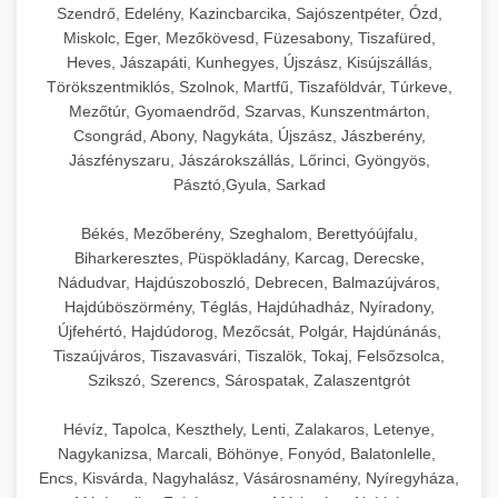
Szendrő, Edelény, Kazincbarcika, Sajószentpéter, Ózd,
Miskolc, Eger, Mezőkövesd, Füzesabony, Tiszafüred,
Heves, Jászapáti, Kunhegyes, Újszász, Kisújszállás,
Törökszentmiklós, Szolnok, Martfű, Tiszaföldvár, Túrkeve,
Mezőtúr, Gyomaendrőd, Szarvas, Kunszentmárton,
Csongrád, Abony, Nagykáta, Újszász, Jászberény,
Jászfényszaru, Jászárokszállás, Lőrinci, Gyöngyös,
Pásztó,Gyula, Sarkad
Békés, Mezőberény, Szeghalom, Berettyóújfalu,
Biharkeresztes, Püspökladány, Karcag, Derecske,
Nádudvar, Hajdúszoboszló, Debrecen, Balmazújváros,
Hajdúböszörmény, Téglás, Hajdúhadház, Nyíradony,
Újfehértó, Hajdúdorog, Mezőcsát, Polgár, Hajdúnánás,
Tiszaújváros, Tiszavasvári, Tiszalök, Tokaj, Felsőzsolca,
Szikszó, Szerencs, Sárospatak, Zalaszentgrót
Hévíz, Tapolca, Keszthely, Lenti, Zalakaros, Letenye,
Nagykanizsa, Marcali, Böhönye, Fonyód, Balatonlelle,
Encs, Kisvárda, Nagyhalász, Vásárosnamény, Nyíregyháza,