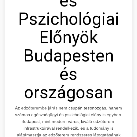
és
Pszichológiai
Előnyök
Budapesten
és
országosan
Az
edzőterembe járás
nem csupán testmozgás, hanem
számos egészségügyi és pszichológiai előny is egyben.
Budapest, mint modern város, kiváló edzőterem-
infrastruktúrával rendelkezik, és a tudomány is
alátámasztja az edzőterem rendszeres látogatásának