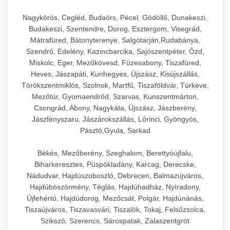
Nagykörös, Cegléd, Budaörs, Pécel, Gödöllő, Dunakeszi,
Budakeszi, Szentendre, Dorog, Esztergom, Visegrád,
Mátrafüred, Bátonyterenye, Salgótarján,Rudabánya,
Szendrő, Edelény, Kazincbarcika, Sajószentpéter, Ózd,
Miskolc, Eger, Mezőkövesd, Füzesabony, Tiszafüred,
Heves, Jászapáti, Kunhegyes, Újszász, Kisújszállás,
Törökszentmiklós, Szolnok, Martfű, Tiszaföldvár, Túrkeve,
Mezőtúr, Gyomaendrőd, Szarvas, Kunszentmárton,
Csongrád, Abony, Nagykáta, Újszász, Jászberény,
Jászfényszaru, Jászárokszállás, Lőrinci, Gyöngyös,
Pásztó,Gyula, Sarkad
Békés, Mezőberény, Szeghalom, Berettyóújfalu,
Biharkeresztes, Püspökladány, Karcag, Derecske,
Nádudvar, Hajdúszoboszló, Debrecen, Balmazújváros,
Hajdúböszörmény, Téglás, Hajdúhadház, Nyíradony,
Újfehértó, Hajdúdorog, Mezőcsát, Polgár, Hajdúnánás,
Tiszaújváros, Tiszavasvári, Tiszalök, Tokaj, Felsőzsolca,
Szikszó, Szerencs, Sárospatak, Zalaszentgrót