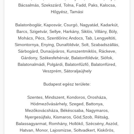
Bácsalmás, Szekszárd, Tolna, Fadd, Paks, Kalocsa,
Hőgyész, Tamási
Balatonboglár, Kaposvár, Csurgó, Nagyatád, Kadarkút,
Barcs, Szigetvár, Sellye, Harkány, Siklós, Villány, Bóly,
Mohács, Pécs, Szentlőrinc Andocs, Tab, Lengyeltóti,
Simontornya, Enying, Dunaföldvár, Solt, Szabadszállás,
Sárbogárd, Dunaújváros, Kunszentmiklós, Ráckeve,
Gárdony, Székesfehérvár, Balatonföldvár, Siófok,
Balatonalmádi, Polgárdi, Balatonfűzfő, Balatonfüred,
Veszprém, Sátoraljaújhely
Budapest egész területe:
Szentes, Mindszent, Kondoros, Orosháza,
Hódmezővásárhely, Szeged, Battonya,
Mezőkovácsháza, Békéscsaba, Nagymaros,
Nyergesújfalu, Kismaros, Göd,Szob, Rétság,
Balassagyarmat, Romhány, Hollókő, Szécsény, Aszód,
Hatvan, Monor, Lajosmizse, Soltvadkert, Kiskőrös,