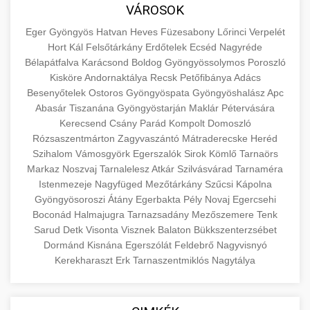
közgazdaságtanban és az üzleti életben.
VÁROSOK
minőségi backlink szolgáltatás
Ismerje meg a terméktípusokat és szolgáltatási
Információk az EU finanszírozási
Eger
Gyöngyös
Hatvan
Heves
Füzesabony
Lőrinci
Verpelét
kategóriákat.
lehetőségeiről, pályázatokról és pénzügyi
Hort
Kál
Felsőtárkány
Erdőtelek
Ecséd
Nagyréde
+
🚀 7. SEO Ügynökség
támogatási programokról. Maradjon tájékozott
Bélapátfalva
Karácsond
Boldog
Gyöngyössolymos
Poroszló
en.wikipedia.org
gazdasági koncepciók
Kisköre
Andornaktálya
Recsk
Petőfibánya
Adács
a vállalkozások és projektek számára elérhető
Szakértő keresőmotor-optimalizálási
Besenyőtelek
Ostoros
Gyöngyöspata
Gyöngyöshalász
Apc
forrásokról.
szolgáltatások webhelye láthatóságának és
+
💎 8. Mellplasztika
Abasár
Tiszanána
Gyöngyöstarján
Maklár
Pétervására
organikus forgalmának javításához. Technikai
Kerecsend
Csány
Parád
Kompolt
Domoszló
kozter.com - EU-s pénzek
SEO, tartalom optimalizálás és még sok más.
Rózsaszentmárton
Professzionális mellnagyobbítási szolgáltatások
Zagyvaszántó
Mátraderecske
Heréd
Szihalom
Vámosgyörk
Egerszalók
Sirok
Kömlő
Tarnaörs
tapasztalt sebészekkel. Tudjon meg többet az
EU pályázati programok
+
✨ 9. Hasplasztika
Markaz
Noszvaj
Tarnalelesz
Atkár
Szilvásvárad
Tarnaméra
onlinemarketing101.biz
eljárásokról, a gyógyulásról és a konzultációs
Istenmezeje
Nagyfüged
Mezőtárkány
Szűcsi
Kápolna
lehetőségekről az esztétikai fejlesztéshez.
Szakértő hasplasztikai eljárások laposabb,
keresési optimalizálási szakértők
Gyöngyösoroszi
Átány
Egerbakta
Pély
Novaj
Egercsehi
feszesebb has eléréséhez. Konzultáció
Boconád
Halmajugra
Tarnazsadány
Mezőszemere
Tenk
+
👁️ 10. Szemhéjplasztika
szeptest.com
kozmetikai mellsebészet
Sarud
Detk
Visonta
Visznek
Balaton
Bükkszenterzsébet
minősített plasztikai sebészekkel és átfogó
Dormánd
Kisnána
Egerszólát
Feldebrő
Nagyvisnyó
utókezeléssel.
Professzionális blefaroplasztikai eljárások
Kerekharaszt
Erk
Tarnaszentmiklós
Nagytálya
megjelenése frissítéséhez. Felső és alsó
📈 11. Paciensek Számának
+
szeptest.com
has kontúrozó műtét
szemhéjműtét tapasztalt kozmetikai
150%-os Növelése
sebészekkel.