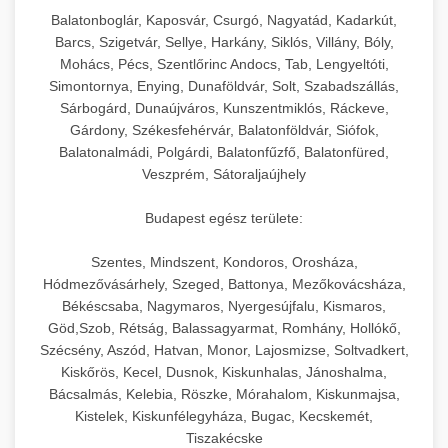
hőmérséklet-szabályozással.
Professzionális hűtőegységek és hűtőkamrák
Balatonboglár, Kaposvár, Csurgó, Nagyatád, Kadarkút,
kereskedelmi konyhák számára.
Barcs, Szigetvár, Sellye, Harkány, Siklós, Villány, Bóly,
+
💧 26. Ipari Mosogatógép
chef-iparikonyhagepek.hu
Energiahatékony hűtési megoldások nagy
Mohács, Pécs, Szentlőrinc Andocs, Tab, Lengyeltóti,
Simontornya, Enying, Dunaföldvár, Solt, Szabadszállás,
kapacitással.
Kereskedelmi mosogatóberendezések nagy
kereskedelmi sütősütő
Sárbogárd, Dunaújváros, Kunszentmiklós, Ráckeve,
forgalmú éttermi műveletekhez. Gyors tisztítási
+
🧀 27. Ipari Sajtreszelő Gép
Gárdony, Székesfehérvár, Balatonföldvár, Siófok,
chef-iparikonyhagepek.hu
ciklusok fertőtlenítési képességekkel.
Balatonalmádi, Polgárdi, Balatonfűzfő, Balatonfüred,
Ipari sajtreszelők és aprítógépek kereskedelmi
kereskedelmi hűtőegység
Veszprém, Sátoraljaújhely
chef-iparikonyhagepek.hu
élelmiszer-előkészítéshez. Különböző reszelési
🍳 28. Nagykonyhai
+
Budapest egész területe:
méretek különböző alkalmazásokhoz.
kereskedelmi mosogatógép
Berendezések
Szentes, Mindszent, Kondoros, Orosháza,
chef-iparikonyhagepek.hu
Teljes körű nagykonyhai berendezések és
Hódmezővásárhely, Szeged, Battonya, Mezőkovácsháza,
professzionális vendéglátóipari kellékek.
Békéscsaba, Nagymaros, Nyergesújfalu, Kismaros,
kereskedelmi sajtreszelő
Göd,Szob, Rétság, Balassagyarmat, Romhány, Hollókő,
Minden, ami szükséges éttermi és catering
Szécsény, Aszód, Hatvan, Monor, Lajosmizse, Soltvadkert,
műveletekhez.
Kiskőrös, Kecel, Dusnok, Kiskunhalas, Jánoshalma,
Bácsalmás, Kelebia, Röszke, Mórahalom, Kiskunmajsa,
chef-iparikonyhagepek.hu
Kistelek, Kiskunfélegyháza, Bugac, Kecskemét,
Tiszakécske
kereskedelmi konyhai megoldások