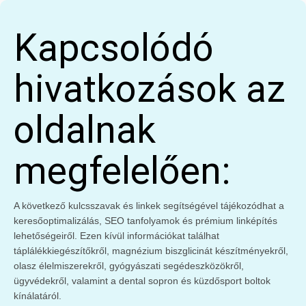
Kapcsolódó
hivatkozások az
oldalnak
megfelelően:
A következő kulcsszavak és linkek segítségével tájékozódhat a
keresőoptimalizálás, SEO tanfolyamok és prémium linképítés
lehetőségeiről. Ezen kívül információkat találhat
táplálékkiegészítőkről, magnézium biszglicinát készítményekről,
olasz élelmiszerekről, gyógyászati segédeszközökről,
ügyvédekről, valamint a dental sopron és küzdősport boltok
kínálatáról.