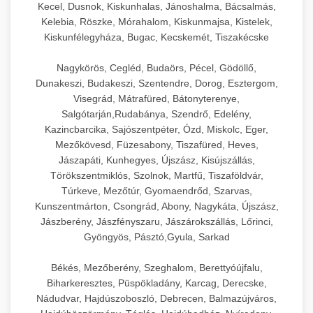
Kecel, Dusnok, Kiskunhalas, Jánoshalma, Bácsalmás,
Kelebia, Röszke, Mórahalom, Kiskunmajsa, Kistelek,
Kiskunfélegyháza, Bugac, Kecskemét, Tiszakécske
Nagykörös, Cegléd, Budaörs, Pécel, Gödöllő,
Dunakeszi, Budakeszi, Szentendre, Dorog, Esztergom,
Visegrád, Mátrafüred, Bátonyterenye,
Salgótarján,Rudabánya, Szendrő, Edelény,
Kazincbarcika, Sajószentpéter, Ózd, Miskolc, Eger,
Mezőkövesd, Füzesabony, Tiszafüred, Heves,
Jászapáti, Kunhegyes, Újszász, Kisújszállás,
Törökszentmiklós, Szolnok, Martfű, Tiszaföldvár,
Túrkeve, Mezőtúr, Gyomaendrőd, Szarvas,
Kunszentmárton, Csongrád, Abony, Nagykáta, Újszász,
Jászberény, Jászfényszaru, Jászárokszállás, Lőrinci,
Gyöngyös, Pásztó,Gyula, Sarkad
Békés, Mezőberény, Szeghalom, Berettyóújfalu,
Biharkeresztes, Püspökladány, Karcag, Derecske,
Nádudvar, Hajdúszoboszló, Debrecen, Balmazújváros,