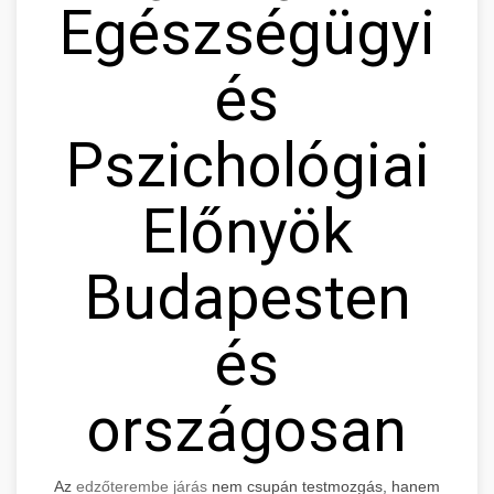
Egészségügyi
és
Pszichológiai
Előnyök
Budapesten
és
országosan
Az
edzőterembe járás
nem csupán testmozgás, hanem