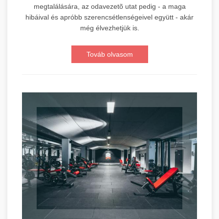
megtalálására, az odavezetõ utat pedig - a maga
hibáival és apróbb szerencsétlenségeivel együtt - akár
még élvezhetjük is.
Továb olvasom