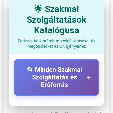
🌟 Szakmai
Szolgáltatások
Katalógusa
Fedezze fel a prémium szolgáltatásokat és
megoldásokat az Ön igényeihez
📂 Minden Szakmai
+
Szolgáltatás és
Erőforrás
⚡ 1. Legjobb Elektromos Roller
+
Szerviz