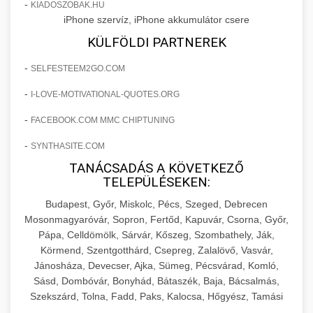
+
🍞 20. Ipari Dagasztógép
-
KIADOSZOBAK.HU
költségvetését gépi tanulással és
elkötelezettség erősítési módszerek
iPhone szervíz, iPhone akkumulátor csere
automatizálással.
Professzionális ipari dagasztógépek és
KÜLFÖLDI PARTNEREK
tésztakeverő gépek pékségek és kereskedelmi
+
🔪 21. Ipari Szeletelőgép
aikampany.hu
AI hirdetési automatizálás
-
SELFESTEEM2GO.COM
konyhák számára. Masszív konstrukció
megbízható teljesítményhez.
Ipari hús- és sajtszeletelő gépek professzionális
-
I-LOVE-MOTIVATIONAL-QUOTES.ORG
élelmiszer-előkészítéshez. Precíziós vágás
+
📦 22. Vákuumozó Gép
-
FACEBOOK.COM MMC CHIPTUNING
chef-iparikonyhagepek.hu
állítható vastagság beállítással.
-
SYNTHASITE.COM
Kereskedelmi vákuumcsomagoló berendezések
kereskedelmi tésztakeverő
chef-iparikonyhagepek.hu
élelmiszerek tartósításához. Hosszabbítsa a
TANÁCSADÁS A KÖVETKEZŐ
+
🎁 23. Vákuumfóliázó Gép
TELEPÜLÉSEKEN:
szavatossági időt és tartsa meg a termék
professzionális élelmiszer szeletelő
frissességét.
Budapest, Győr, Miskolc, Pécs, Szeged, Debrecen
Ipari vákuumfóliázó gépek professzionális
Mosonmagyaróvár, Sopron, Fertőd, Kapuvár, Csorna, Győr,
élelmiszer-csomagolási műveletekhez.
+
🔥 24. Ipari Sütő és Gőzpároló
Pápa, Celldömölk, Sárvár, Kőszeg, Szombathely, Ják,
chef-iparikonyhagepek.hu
Hatékony lezárási és tartósítási megoldások.
Körmend, Szentgotthárd, Csepreg, Zalalövő, Vasvár,
Kereskedelmi légkeveréses sütők és gőzpárolók
vákuum lezáró berendezés
Jánosháza, Devecser, Ajka, Sümeg, Pécsvárad, Komló,
chef-iparikonyhagepek.hu
professzionális konyhák számára. Nagy
Sásd, Dombóvár, Bonyhád, Bátaszék, Baja, Bácsalmás,
+
❄️ 25. Ipari Hűtőszekrény
Szekszárd, Tolna, Fadd, Paks, Kalocsa, Hőgyész, Tamási
kapacitású sütő- és főzőberendezés precíz
kereskedelmi csomagoló gép