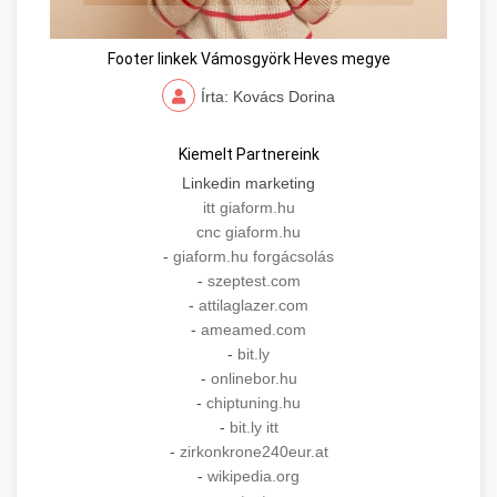
Footer linkek Vámosgyörk Heves megye
Írta: Kovács Dorina
Kiemelt Partnereink
Linkedin marketing
itt giaform.hu
cnc giaform.hu
-
giaform.hu forgácsolás
-
szeptest.com
-
attilaglazer.com
-
ameamed.com
-
bit.ly
-
onlinebor.hu
-
chiptuning.hu
-
bit.ly itt
-
zirkonkrone240eur.at
-
wikipedia.org