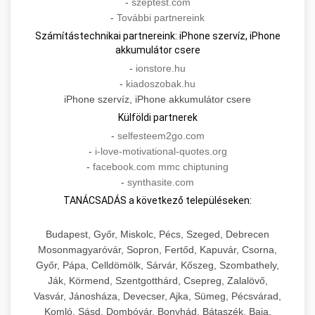
-
szeptest.com
-
További partnereink
Számítástechnikai partnereink: iPhone szervíz, iPhone
akkumulátor csere
-
ionstore.hu
-
kiadoszobak.hu
iPhone szervíz, iPhone akkumulátor csere
Külföldi partnerek
-
selfesteem2go.com
-
i-love-motivational-quotes.org
-
facebook.com mmc chiptuning
-
synthasite.com
TANÁCSADÁS a következő településeken:
Budapest, Győr, Miskolc, Pécs, Szeged, Debrecen
Mosonmagyaróvár, Sopron, Fertőd, Kapuvár, Csorna,
Győr, Pápa, Celldömölk, Sárvár, Kőszeg, Szombathely,
Ják, Körmend, Szentgotthárd, Csepreg, Zalalövő,
Vasvár, Jánosháza, Devecser, Ajka, Sümeg, Pécsvárad,
Komló, Sásd, Dombóvár, Bonyhád, Bátaszék, Baja,