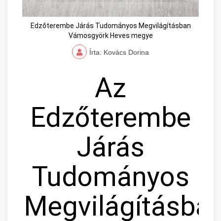
Edzőterembe Járás Tudományos Megvilágításban
Vámosgyörk Heves megye
Írta: Kovács Dorina
Az
Edzőterembe
Járás
Tudományos
Megvilágításban