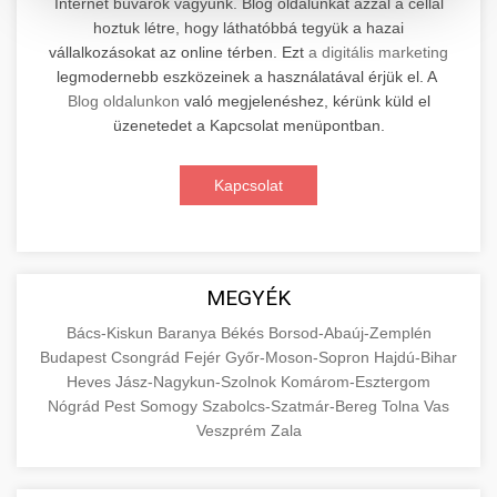
Internet búvárok vagyunk. Blog oldalunkat azzal a céllal
hoztuk létre, hogy láthatóbbá tegyük a hazai
Professzionális elektromos roller javítási és
vállalkozásokat az online térben. Ezt
a digitális marketing
karbantartási szolgáltatások. Szakértő
📊 2. Online Marketing
legmodernebb eszközeinek a használatával érjük el. A
+
technikusaink minőségi szervízt nyújtanak
Ügynökség
Blog oldalunkon
való megjelenéshez, kérünk küld el
minden jelentős márkához és modellhez.
üzenetedet a Kapcsolat menüpontban.
Átfogó online marketing szolgáltatások,
Szervizközpont Látogatása
beleértve a SEO-t, közösségi média kezelést és
+
Kapcsolat
🛴 3. Legjobb Elektromos Roller
digitális hirdetéseket. Növekedés elérése
roller javítószerviz
adatvezérelt stratégiákkal.
Találja meg a piacon elérhető legjobb
elektromos rollereket. Hasonlítsa össze a
+
🔗 4. Prémium Linképítés
aimarketingugynokseg.hu
MEGYÉK
legjobb modelleket, funkciókat és árakat
megalapozott vásárlási döntéshez.
Magas minőségű backlink beszerzési
digitális ügynökségi szolgáltatások
Bács-Kiskun
Baranya
Békés
Borsod-Abaúj-Zemplén
Budapest
Csongrád
Fejér
Győr-Moson-Sopron
Hajdú-Bihar
szolgáltatások webhelye autoritásának és
📦 5. Termékek és
+
Legjobb Modellek Megtekintése
Heves
Jász-Nagykun-Szolnok
Komárom-Esztergom
keresőmotoros rangsorolásának növeléséhez.
Szolgáltatások
Nógrád
Pest
Somogy
Szabolcs-Szatmár-Bereg
Tolna
Vas
Csak fehér kalapú technikák.
e-roller értékelések
Veszprém
Zala
Oktatási forrás, amely magyarázza az áruk és
aimarketingugynokseg.hu
szolgáltatások alapvető fogalmait a
+
💶 6. EU-s Pénzek