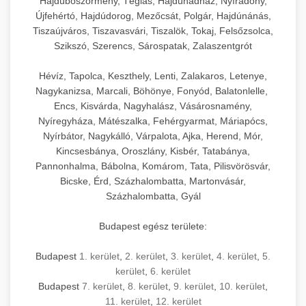
Hajdúböszörmény, Téglás, Hajdúhadház, Nyíradony,
Újfehértó, Hajdúdorog, Mezőcsát, Polgár, Hajdúnánás,
Tiszaújváros, Tiszavasvári, Tiszalök, Tokaj, Felsőzsolca,
Szikszó, Szerencs, Sárospatak, Zalaszentgrót
Hévíz, Tapolca, Keszthely, Lenti, Zalakaros, Letenye,
Nagykanizsa, Marcali, Böhönye, Fonyód, Balatonlelle,
Encs, Kisvárda, Nagyhalász, Vásárosnamény,
Nyíregyháza, Mátészalka, Fehérgyarmat, Máriapócs,
Nyírbátor, Nagykálló, Várpalota, Ajka, Herend, Mór,
Kincsesbánya, Oroszlány, Kisbér, Tatabánya,
Pannonhalma, Bábolna, Komárom, Tata, Pilisvörösvár,
Bicske, Érd, Százhalombatta, Martonvásár,
Százhalombatta, Gyál
Budapest egész területe:
Budapest
1. kerület
,
2. kerület
,
3. kerület
,
4. kerület
,
5.
kerület
,
6. kerület
Budapest
7. kerület
,
8. kerület
,
9. kerület
,
10. kerület
,
11. kerület
,
12. kerület