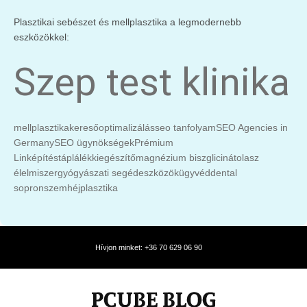
Plasztikai sebészet és mellplasztika a legmodernebb
eszközökkel:
Szep test klinika
mellplasztika
keresőoptimalizálás
seo tanfolyam
SEO Agencies in
Germany
SEO ügynökségek
Prémium
Linképítés
táplálékkiegészítő
magnézium biszglicinát
olasz
élelmiszer
gyógyászati segédeszközök
ügyvéd
dental
sopron
szemhéjplasztika
Hívjon minket: +36 70 629 06 90