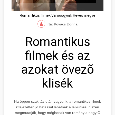
Romantikus filmek Vámosgyörk Heves megye
Írta: Kovács Dorina
Romantikus
filmek és az
azokat övezõ
klisék
Ha éppen szakítás után vagyunk, a romantikus filmek
kifejezetten jó hatással lehetnek a lelkünkre, hiszen
megmutatják, hogy mégiscsak van remény a nagy Õ