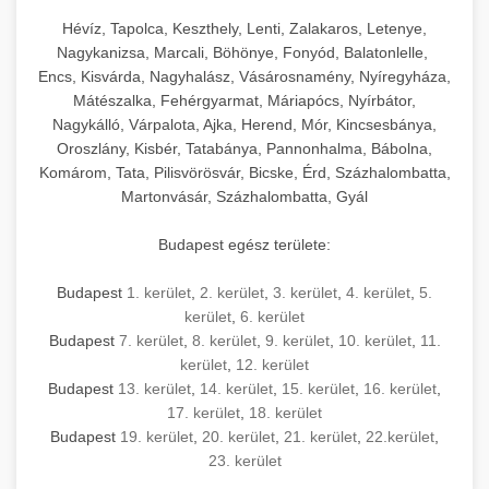
Hévíz, Tapolca, Keszthely, Lenti, Zalakaros, Letenye,
Nagykanizsa, Marcali, Böhönye, Fonyód, Balatonlelle,
Encs, Kisvárda, Nagyhalász, Vásárosnamény, Nyíregyháza,
Mátészalka, Fehérgyarmat, Máriapócs, Nyírbátor,
Nagykálló, Várpalota, Ajka, Herend, Mór, Kincsesbánya,
Oroszlány, Kisbér, Tatabánya, Pannonhalma, Bábolna,
Komárom, Tata, Pilisvörösvár, Bicske, Érd, Százhalombatta,
Martonvásár, Százhalombatta, Gyál
Budapest egész területe:
Budapest
1. kerület
,
2. kerület
,
3. kerület
,
4. kerület
,
5.
kerület
,
6. kerület
Budapest
7. kerület
,
8. kerület
,
9. kerület
,
10. kerület
,
11.
kerület
,
12. kerület
Budapest
13. kerület
,
14. kerület
,
15. kerület
,
16. kerület
,
17. kerület
,
18. kerület
Budapest
19. kerület
,
20. kerület
,
21. kerület
,
22.kerület
,
23. kerület