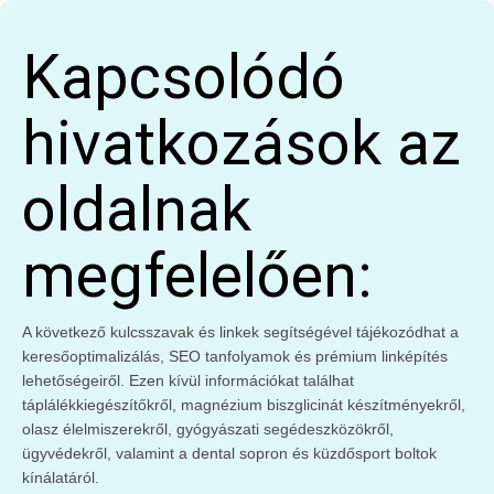
Kapcsolódó
hivatkozások az
oldalnak
megfelelően:
A következő kulcsszavak és linkek segítségével tájékozódhat a
keresőoptimalizálás, SEO tanfolyamok és prémium linképítés
lehetőségeiről. Ezen kívül információkat találhat
táplálékkiegészítőkről, magnézium biszglicinát készítményekről,
olasz élelmiszerekről, gyógyászati segédeszközökről,
ügyvédekről, valamint a dental sopron és küzdősport boltok
kínálatáról.