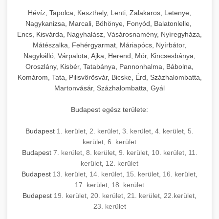
Hévíz, Tapolca, Keszthely, Lenti, Zalakaros, Letenye,
Nagykanizsa, Marcali, Böhönye, Fonyód, Balatonlelle,
Encs, Kisvárda, Nagyhalász, Vásárosnamény, Nyíregyháza,
Mátészalka, Fehérgyarmat, Máriapócs, Nyírbátor,
Nagykálló, Várpalota, Ajka, Herend, Mór, Kincsesbánya,
Oroszlány, Kisbér, Tatabánya, Pannonhalma, Bábolna,
Komárom, Tata, Pilisvörösvár, Bicske, Érd, Százhalombatta,
Martonvásár, Százhalombatta, Gyál
Budapest egész területe:
Budapest
1. kerület
,
2. kerület
,
3. kerület
,
4. kerület
,
5.
kerület
,
6. kerület
Budapest
7. kerület
,
8. kerület
,
9. kerület
,
10. kerület
,
11.
kerület
,
12. kerület
Budapest
13. kerület
,
14. kerület
,
15. kerület
,
16. kerület
,
17. kerület
,
18. kerület
Budapest
19. kerület
,
20. kerület
,
21. kerület
,
22.kerület
,
23. kerület