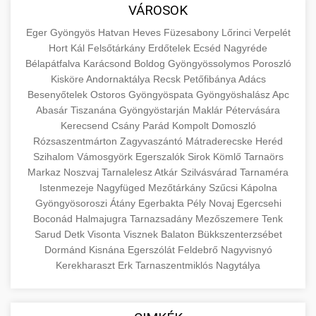
közgazdaságtanban és az üzleti életben.
VÁROSOK
minőségi backlink szolgáltatás
Ismerje meg a terméktípusokat és szolgáltatási
Információk az EU finanszírozási
Eger
Gyöngyös
Hatvan
Heves
Füzesabony
Lőrinci
Verpelét
kategóriákat.
lehetőségeiről, pályázatokról és pénzügyi
Hort
Kál
Felsőtárkány
Erdőtelek
Ecséd
Nagyréde
+
🚀 7. SEO Ügynökség
támogatási programokról. Maradjon tájékozott
Bélapátfalva
Karácsond
Boldog
Gyöngyössolymos
Poroszló
en.wikipedia.org
gazdasági koncepciók
Kisköre
Andornaktálya
Recsk
Petőfibánya
Adács
a vállalkozások és projektek számára elérhető
Szakértő keresőmotor-optimalizálási
Besenyőtelek
Ostoros
Gyöngyöspata
Gyöngyöshalász
Apc
forrásokról.
szolgáltatások webhelye láthatóságának és
+
💎 8. Mellplasztika
Abasár
Tiszanána
Gyöngyöstarján
Maklár
Pétervására
organikus forgalmának javításához. Technikai
Kerecsend
Csány
Parád
Kompolt
Domoszló
kozter.com - EU-s pénzek
SEO, tartalom optimalizálás és még sok más.
Rózsaszentmárton
Professzionális mellnagyobbítási szolgáltatások
Zagyvaszántó
Mátraderecske
Heréd
Szihalom
Vámosgyörk
Egerszalók
Sirok
Kömlő
Tarnaörs
tapasztalt sebészekkel. Tudjon meg többet az
EU pályázati programok
+
✨ 9. Hasplasztika
Markaz
Noszvaj
Tarnalelesz
Atkár
Szilvásvárad
Tarnaméra
onlinemarketing101.biz
eljárásokról, a gyógyulásról és a konzultációs
Istenmezeje
Nagyfüged
Mezőtárkány
Szűcsi
Kápolna
lehetőségekről az esztétikai fejlesztéshez.
Szakértő hasplasztikai eljárások laposabb,
keresési optimalizálási szakértők
Gyöngyösoroszi
Átány
Egerbakta
Pély
Novaj
Egercsehi
feszesebb has eléréséhez. Konzultáció
Boconád
Halmajugra
Tarnazsadány
Mezőszemere
Tenk
+
👁️ 10. Szemhéjplasztika
szeptest.com
kozmetikai mellsebészet
Sarud
Detk
Visonta
Visznek
Balaton
Bükkszenterzsébet
minősített plasztikai sebészekkel és átfogó
Dormánd
Kisnána
Egerszólát
Feldebrő
Nagyvisnyó
utókezeléssel.
Professzionális blefaroplasztikai eljárások
Kerekharaszt
Erk
Tarnaszentmiklós
Nagytálya
megjelenése frissítéséhez. Felső és alsó
📈 11. Paciensek Számának
+
szeptest.com
has kontúrozó műtét
szemhéjműtét tapasztalt kozmetikai
150%-os Növelése
sebészekkel.