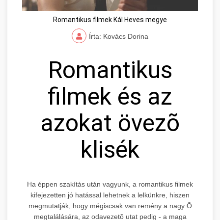
Romantikus filmek Kál Heves megye
Írta: Kovács Dorina
Romantikus
filmek és az
azokat övezõ
klisék
Ha éppen szakítás után vagyunk, a romantikus filmek
kifejezetten jó hatással lehetnek a lelkünkre, hiszen
megmutatják, hogy mégiscsak van remény a nagy Õ
megtalálására, az odavezetõ utat pedig - a maga