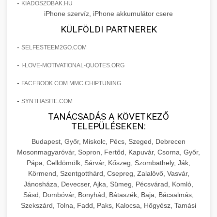
+
🍞 20. Ipari Dagasztógép
-
KIADOSZOBAK.HU
költségvetését gépi tanulással és
elkötelezettség erősítési módszerek
iPhone szervíz, iPhone akkumulátor csere
automatizálással.
Professzionális ipari dagasztógépek és
KÜLFÖLDI PARTNEREK
tésztakeverő gépek pékségek és kereskedelmi
+
🔪 21. Ipari Szeletelőgép
aikampany.hu
AI hirdetési automatizálás
-
SELFESTEEM2GO.COM
konyhák számára. Masszív konstrukció
megbízható teljesítményhez.
Ipari hús- és sajtszeletelő gépek professzionális
-
I-LOVE-MOTIVATIONAL-QUOTES.ORG
élelmiszer-előkészítéshez. Precíziós vágás
+
📦 22. Vákuumozó Gép
-
FACEBOOK.COM MMC CHIPTUNING
chef-iparikonyhagepek.hu
állítható vastagság beállítással.
-
SYNTHASITE.COM
Kereskedelmi vákuumcsomagoló berendezések
kereskedelmi tésztakeverő
chef-iparikonyhagepek.hu
élelmiszerek tartósításához. Hosszabbítsa a
TANÁCSADÁS A KÖVETKEZŐ
+
🎁 23. Vákuumfóliázó Gép
TELEPÜLÉSEKEN:
szavatossági időt és tartsa meg a termék
professzionális élelmiszer szeletelő
frissességét.
Budapest, Győr, Miskolc, Pécs, Szeged, Debrecen
Ipari vákuumfóliázó gépek professzionális
Mosonmagyaróvár, Sopron, Fertőd, Kapuvár, Csorna, Győr,
élelmiszer-csomagolási műveletekhez.
+
🔥 24. Ipari Sütő és Gőzpároló
Pápa, Celldömölk, Sárvár, Kőszeg, Szombathely, Ják,
chef-iparikonyhagepek.hu
Hatékony lezárási és tartósítási megoldások.
Körmend, Szentgotthárd, Csepreg, Zalalövő, Vasvár,
Kereskedelmi légkeveréses sütők és gőzpárolók
vákuum lezáró berendezés
Jánosháza, Devecser, Ajka, Sümeg, Pécsvárad, Komló,
chef-iparikonyhagepek.hu
professzionális konyhák számára. Nagy
Sásd, Dombóvár, Bonyhád, Bátaszék, Baja, Bácsalmás,
+
❄️ 25. Ipari Hűtőszekrény
Szekszárd, Tolna, Fadd, Paks, Kalocsa, Hőgyész, Tamási
kapacitású sütő- és főzőberendezés precíz
kereskedelmi csomagoló gép