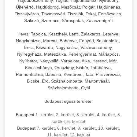
Hajdúböszörmény, Téglás, Hajdúhadház, Nyíradony,
Újfehértó, Hajdúdorog, Mezőcsát, Polgár, Hajdúnánás,
Tiszaújváros, Tiszavasvári, Tiszalök, Tokaj, Felsőzsolca,
Szikszó, Szerencs, Sárospatak, Zalaszentgrót
Hévíz, Tapolca, Keszthely, Lenti, Zalakaros, Letenye,
Nagykanizsa, Marcali, Böhönye, Fonyód, Balatonlelle,
Encs, Kisvárda, Nagyhalász, Vásárosnamény,
Nyíregyháza, Mátészalka, Fehérgyarmat, Máriapócs,
Nyírbátor, Nagykálló, Várpalota, Ajka, Herend, Mór,
Kincsesbánya, Oroszlány, Kisbér, Tatabánya,
Pannonhalma, Bábolna, Komárom, Tata, Pilisvörösvár,
Bicske, Érd, Százhalombatta, Martonvásár,
Százhalombatta, Gyál
Budapest egész területe:
Budapest
1. kerület
,
2. kerület
,
3. kerület
,
4. kerület
,
5.
kerület
,
6. kerület
Budapest
7. kerület
,
8. kerület
,
9. kerület
,
10. kerület
,
11. kerület
,
12. kerület