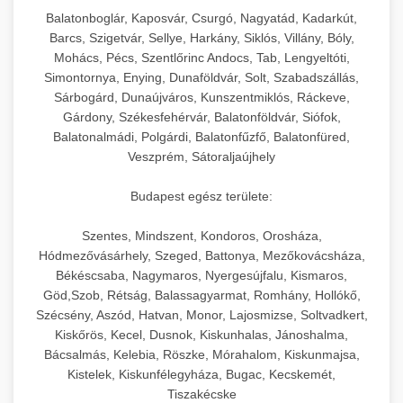
hőmérséklet-szabályozással.
Professzionális hűtőegységek és hűtőkamrák
Balatonboglár, Kaposvár, Csurgó, Nagyatád, Kadarkút,
kereskedelmi konyhák számára.
Barcs, Szigetvár, Sellye, Harkány, Siklós, Villány, Bóly,
+
💧 26. Ipari Mosogatógép
chef-iparikonyhagepek.hu
Energiahatékony hűtési megoldások nagy
Mohács, Pécs, Szentlőrinc Andocs, Tab, Lengyeltóti,
Simontornya, Enying, Dunaföldvár, Solt, Szabadszállás,
kapacitással.
Kereskedelmi mosogatóberendezések nagy
kereskedelmi sütősütő
Sárbogárd, Dunaújváros, Kunszentmiklós, Ráckeve,
forgalmú éttermi műveletekhez. Gyors tisztítási
+
🧀 27. Ipari Sajtreszelő Gép
Gárdony, Székesfehérvár, Balatonföldvár, Siófok,
chef-iparikonyhagepek.hu
ciklusok fertőtlenítési képességekkel.
Balatonalmádi, Polgárdi, Balatonfűzfő, Balatonfüred,
Ipari sajtreszelők és aprítógépek kereskedelmi
kereskedelmi hűtőegység
Veszprém, Sátoraljaújhely
chef-iparikonyhagepek.hu
élelmiszer-előkészítéshez. Különböző reszelési
🍳 28. Nagykonyhai
+
Budapest egész területe:
méretek különböző alkalmazásokhoz.
kereskedelmi mosogatógép
Berendezések
Szentes, Mindszent, Kondoros, Orosháza,
chef-iparikonyhagepek.hu
Teljes körű nagykonyhai berendezések és
Hódmezővásárhely, Szeged, Battonya, Mezőkovácsháza,
professzionális vendéglátóipari kellékek.
Békéscsaba, Nagymaros, Nyergesújfalu, Kismaros,
kereskedelmi sajtreszelő
Göd,Szob, Rétság, Balassagyarmat, Romhány, Hollókő,
Minden, ami szükséges éttermi és catering
Szécsény, Aszód, Hatvan, Monor, Lajosmizse, Soltvadkert,
műveletekhez.
Kiskőrös, Kecel, Dusnok, Kiskunhalas, Jánoshalma,
Bácsalmás, Kelebia, Röszke, Mórahalom, Kiskunmajsa,
chef-iparikonyhagepek.hu
Kistelek, Kiskunfélegyháza, Bugac, Kecskemét,
Tiszakécske
kereskedelmi konyhai megoldások