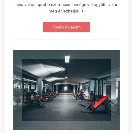
hibáival és apróbb szerencsétlenségeivel együtt - akár
még élvezhetjük is.
Továb olvasom