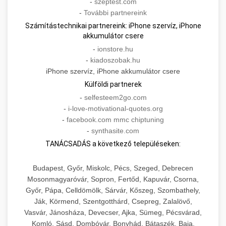
-
szeptest.com
-
További partnereink
Számítástechnikai partnereink: iPhone szervíz, iPhone
akkumulátor csere
-
ionstore.hu
-
kiadoszobak.hu
iPhone szervíz, iPhone akkumulátor csere
Külföldi partnerek
-
selfesteem2go.com
-
i-love-motivational-quotes.org
-
facebook.com mmc chiptuning
-
synthasite.com
TANÁCSADÁS a következő településeken:
Budapest, Győr, Miskolc, Pécs, Szeged, Debrecen
Mosonmagyaróvár, Sopron, Fertőd, Kapuvár, Csorna,
Győr, Pápa, Celldömölk, Sárvár, Kőszeg, Szombathely,
Ják, Körmend, Szentgotthárd, Csepreg, Zalalövő,
Vasvár, Jánosháza, Devecser, Ajka, Sümeg, Pécsvárad,
Komló, Sásd, Dombóvár, Bonyhád, Bátaszék, Baja,