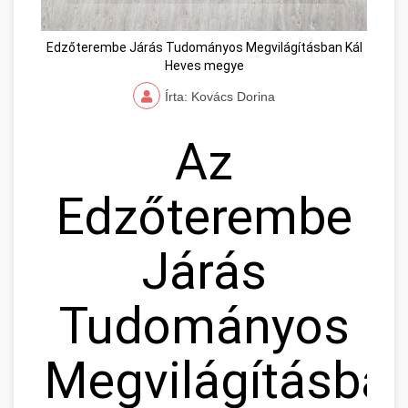
Edzőterembe Járás Tudományos Megvilágításban Kál
Heves megye
Írta: Kovács Dorina
Az
Edzőterembe
Járás
Tudományos
Megvilágításban