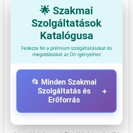
🌟 Szakmai
Szolgáltatások
Katalógusa
Fedezze fel a prémium szolgáltatásokat és
megoldásokat az Ön igényeihez
📂 Minden Szakmai
+
Szolgáltatás és
Erőforrás
⚡ 1. Legjobb Elektromos Roller
+
Szerviz