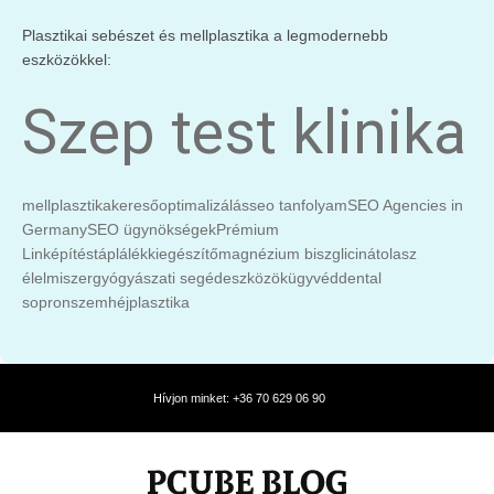
Plasztikai sebészet és mellplasztika a legmodernebb
eszközökkel:
Szep test klinika
mellplasztika
keresőoptimalizálás
seo tanfolyam
SEO Agencies in
Germany
SEO ügynökségek
Prémium
Linképítés
táplálékkiegészítő
magnézium biszglicinát
olasz
élelmiszer
gyógyászati segédeszközök
ügyvéd
dental
sopron
szemhéjplasztika
Hívjon minket: +36 70 629 06 90