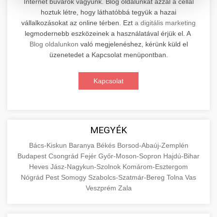
Internet búvárok vagyunk. Blog oldalunkat azzal a céllal
hoztuk létre, hogy láthatóbbá tegyük a hazai
Professzionális elektromos roller javítási és
vállalkozásokat az online térben. Ezt
a digitális marketing
karbantartási szolgáltatások. Szakértő
📊 2. Online Marketing
legmodernebb eszközeinek a használatával érjük el. A
+
technikusaink minőségi szervízt nyújtanak
Ügynökség
Blog oldalunkon
való megjelenéshez, kérünk küld el
minden jelentős márkához és modellhez.
üzenetedet a Kapcsolat menüpontban.
Átfogó online marketing szolgáltatások,
Szervizközpont Látogatása
beleértve a SEO-t, közösségi média kezelést és
+
Kapcsolat
🛴 3. Legjobb Elektromos Roller
digitális hirdetéseket. Növekedés elérése
roller javítószerviz
adatvezérelt stratégiákkal.
Találja meg a piacon elérhető legjobb
elektromos rollereket. Hasonlítsa össze a
+
🔗 4. Prémium Linképítés
aimarketingugynokseg.hu
MEGYÉK
legjobb modelleket, funkciókat és árakat
megalapozott vásárlási döntéshez.
Magas minőségű backlink beszerzési
digitális ügynökségi szolgáltatások
Bács-Kiskun
Baranya
Békés
Borsod-Abaúj-Zemplén
Budapest
Csongrád
Fejér
Győr-Moson-Sopron
Hajdú-Bihar
szolgáltatások webhelye autoritásának és
📦 5. Termékek és
+
Legjobb Modellek Megtekintése
Heves
Jász-Nagykun-Szolnok
Komárom-Esztergom
keresőmotoros rangsorolásának növeléséhez.
Szolgáltatások
Nógrád
Pest
Somogy
Szabolcs-Szatmár-Bereg
Tolna
Vas
Csak fehér kalapú technikák.
e-roller értékelések
Veszprém
Zala
Oktatási forrás, amely magyarázza az áruk és
aimarketingugynokseg.hu
szolgáltatások alapvető fogalmait a
+
💶 6. EU-s Pénzek