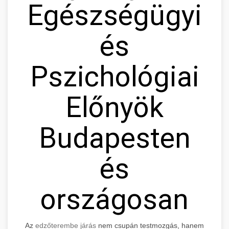
Egészségügyi
és
Pszichológiai
Előnyök
Budapesten
és
országosan
Az
edzőterembe járás
nem csupán testmozgás, hanem