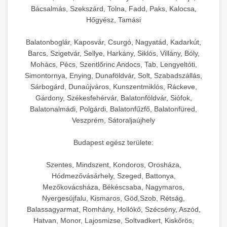
Bácsalmás, Szekszárd, Tolna, Fadd, Paks, Kalocsa,
Hőgyész, Tamási
Balatonboglár, Kaposvár, Csurgó, Nagyatád, Kadarkút,
Barcs, Szigetvár, Sellye, Harkány, Siklós, Villány, Bóly,
Mohács, Pécs, Szentlőrinc Andocs, Tab, Lengyeltóti,
Simontornya, Enying, Dunaföldvár, Solt, Szabadszállás,
Sárbogárd, Dunaújváros, Kunszentmiklós, Ráckeve,
Gárdony, Székesfehérvár, Balatonföldvár, Siófok,
Balatonalmádi, Polgárdi, Balatonfűzfő, Balatonfüred,
Veszprém, Sátoraljaújhely
Budapest egész területe:
Szentes, Mindszent, Kondoros, Orosháza,
Hódmezővásárhely, Szeged, Battonya,
Mezőkovácsháza, Békéscsaba, Nagymaros,
Nyergesújfalu, Kismaros, Göd,Szob, Rétság,
Balassagyarmat, Romhány, Hollókő, Szécsény, Aszód,
Hatvan, Monor, Lajosmizse, Soltvadkert, Kiskőrös,