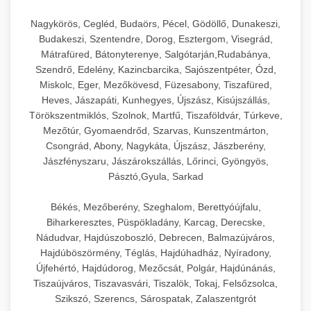
Nagykörös, Cegléd, Budaörs, Pécel, Gödöllő, Dunakeszi,
Budakeszi, Szentendre, Dorog, Esztergom, Visegrád,
Mátrafüred, Bátonyterenye, Salgótarján,Rudabánya,
Szendrő, Edelény, Kazincbarcika, Sajószentpéter, Ózd,
Miskolc, Eger, Mezőkövesd, Füzesabony, Tiszafüred,
Heves, Jászapáti, Kunhegyes, Újszász, Kisújszállás,
Törökszentmiklós, Szolnok, Martfű, Tiszaföldvár, Túrkeve,
Mezőtúr, Gyomaendrőd, Szarvas, Kunszentmárton,
Csongrád, Abony, Nagykáta, Újszász, Jászberény,
Jászfényszaru, Jászárokszállás, Lőrinci, Gyöngyös,
Pásztó,Gyula, Sarkad
Békés, Mezőberény, Szeghalom, Berettyóújfalu,
Biharkeresztes, Püspökladány, Karcag, Derecske,
Nádudvar, Hajdúszoboszló, Debrecen, Balmazújváros,
Hajdúböszörmény, Téglás, Hajdúhadház, Nyíradony,
Újfehértó, Hajdúdorog, Mezőcsát, Polgár, Hajdúnánás,
Tiszaújváros, Tiszavasvári, Tiszalök, Tokaj, Felsőzsolca,
Szikszó, Szerencs, Sárospatak, Zalaszentgrót