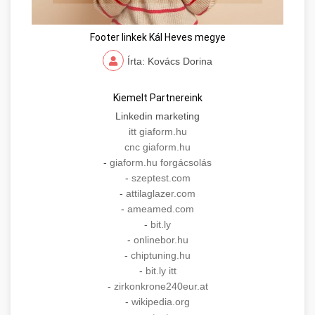
Footer linkek Kál Heves megye
Írta: Kovács Dorina
Kiemelt Partnereink
Linkedin marketing
itt giaform.hu
cnc giaform.hu
-
giaform.hu forgácsolás
-
szeptest.com
-
attilaglazer.com
-
ameamed.com
-
bit.ly
-
onlinebor.hu
-
chiptuning.hu
-
bit.ly itt
-
zirkonkrone240eur.at
-
wikipedia.org