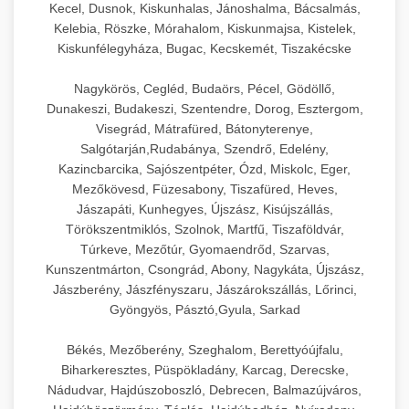
Kecel, Dusnok, Kiskunhalas, Jánoshalma, Bácsalmás,
Kelebia, Röszke, Mórahalom, Kiskunmajsa, Kistelek,
Kiskunfélegyháza, Bugac, Kecskemét, Tiszakécske
Nagykörös, Cegléd, Budaörs, Pécel, Gödöllő,
Dunakeszi, Budakeszi, Szentendre, Dorog, Esztergom,
Visegrád, Mátrafüred, Bátonyterenye,
Salgótarján,Rudabánya, Szendrő, Edelény,
Kazincbarcika, Sajószentpéter, Ózd, Miskolc, Eger,
Mezőkövesd, Füzesabony, Tiszafüred, Heves,
Jászapáti, Kunhegyes, Újszász, Kisújszállás,
Törökszentmiklós, Szolnok, Martfű, Tiszaföldvár,
Túrkeve, Mezőtúr, Gyomaendrőd, Szarvas,
Kunszentmárton, Csongrád, Abony, Nagykáta, Újszász,
Jászberény, Jászfényszaru, Jászárokszállás, Lőrinci,
Gyöngyös, Pásztó,Gyula, Sarkad
Békés, Mezőberény, Szeghalom, Berettyóújfalu,
Biharkeresztes, Püspökladány, Karcag, Derecske,
Nádudvar, Hajdúszoboszló, Debrecen, Balmazújváros,