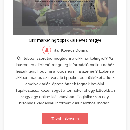
Cikk marketing tippek Kál Heves megye
Írta: Kovács Dorina
Ön többet szeretne megtudni a cikkmarketingről? Az
interneten elérhető rengeteg információ mellett nehéz
leszűkíteni, hogy mi a jogos és mi a szemét? Ebben a
cikkben magas színvonalú tippeket és trükköket adunk,
amelyek talán éppen önnek fognak beválni.
Tájékoztassa közönségét a termékeiről egy EBookban
vagy egy online kiáltványban. Foglalkozzon egy
bizonyos kérdéssel informatív és hasznos módon.
Továb olvasom