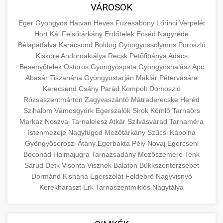
közgazdaságtanban és az üzleti életben.
VÁROSOK
minőségi backlink szolgáltatás
Ismerje meg a terméktípusokat és szolgáltatási
Információk az EU finanszírozási
Eger
Gyöngyös
Hatvan
Heves
Füzesabony
Lőrinci
Verpelét
kategóriákat.
lehetőségeiről, pályázatokról és pénzügyi
Hort
Kál
Felsőtárkány
Erdőtelek
Ecséd
Nagyréde
+
🚀 7. SEO Ügynökség
támogatási programokról. Maradjon tájékozott
Bélapátfalva
Karácsond
Boldog
Gyöngyössolymos
Poroszló
en.wikipedia.org
gazdasági koncepciók
Kisköre
Andornaktálya
Recsk
Petőfibánya
Adács
a vállalkozások és projektek számára elérhető
Szakértő keresőmotor-optimalizálási
Besenyőtelek
Ostoros
Gyöngyöspata
Gyöngyöshalász
Apc
forrásokról.
szolgáltatások webhelye láthatóságának és
+
💎 8. Mellplasztika
Abasár
Tiszanána
Gyöngyöstarján
Maklár
Pétervására
organikus forgalmának javításához. Technikai
Kerecsend
Csány
Parád
Kompolt
Domoszló
kozter.com - EU-s pénzek
SEO, tartalom optimalizálás és még sok más.
Rózsaszentmárton
Professzionális mellnagyobbítási szolgáltatások
Zagyvaszántó
Mátraderecske
Heréd
Szihalom
Vámosgyörk
Egerszalók
Sirok
Kömlő
Tarnaörs
tapasztalt sebészekkel. Tudjon meg többet az
EU pályázati programok
+
✨ 9. Hasplasztika
Markaz
Noszvaj
Tarnalelesz
Atkár
Szilvásvárad
Tarnaméra
onlinemarketing101.biz
eljárásokról, a gyógyulásról és a konzultációs
Istenmezeje
Nagyfüged
Mezőtárkány
Szűcsi
Kápolna
lehetőségekről az esztétikai fejlesztéshez.
Szakértő hasplasztikai eljárások laposabb,
keresési optimalizálási szakértők
Gyöngyösoroszi
Átány
Egerbakta
Pély
Novaj
Egercsehi
feszesebb has eléréséhez. Konzultáció
Boconád
Halmajugra
Tarnazsadány
Mezőszemere
Tenk
+
👁️ 10. Szemhéjplasztika
szeptest.com
kozmetikai mellsebészet
Sarud
Detk
Visonta
Visznek
Balaton
Bükkszenterzsébet
minősített plasztikai sebészekkel és átfogó
Dormánd
Kisnána
Egerszólát
Feldebrő
Nagyvisnyó
utókezeléssel.
Professzionális blefaroplasztikai eljárások
Kerekharaszt
Erk
Tarnaszentmiklós
Nagytálya
megjelenése frissítéséhez. Felső és alsó
📈 11. Paciensek Számának
+
szeptest.com
has kontúrozó műtét
szemhéjműtét tapasztalt kozmetikai
150%-os Növelése
sebészekkel.