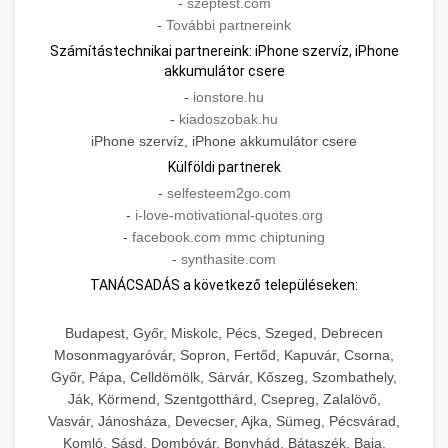
-
szeptest.com
-
További partnereink
Számítástechnikai partnereink: iPhone szervíz, iPhone
akkumulátor csere
-
ionstore.hu
-
kiadoszobak.hu
iPhone szervíz, iPhone akkumulátor csere
Külföldi partnerek
-
selfesteem2go.com
-
i-love-motivational-quotes.org
-
facebook.com mmc chiptuning
-
synthasite.com
TANÁCSADÁS a következő településeken:
Budapest, Győr, Miskolc, Pécs, Szeged, Debrecen
Mosonmagyaróvár, Sopron, Fertőd, Kapuvár, Csorna,
Győr, Pápa, Celldömölk, Sárvár, Kőszeg, Szombathely,
Ják, Körmend, Szentgotthárd, Csepreg, Zalalövő,
Vasvár, Jánosháza, Devecser, Ajka, Sümeg, Pécsvárad,
Komló, Sásd, Dombóvár, Bonyhád, Bátaszék, Baja,