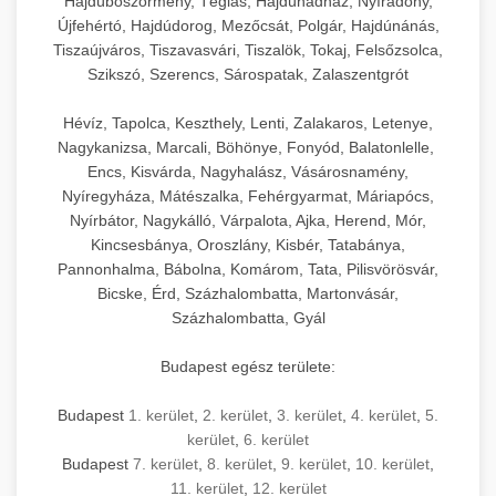
Hajdúböszörmény, Téglás, Hajdúhadház, Nyíradony,
Újfehértó, Hajdúdorog, Mezőcsát, Polgár, Hajdúnánás,
Tiszaújváros, Tiszavasvári, Tiszalök, Tokaj, Felsőzsolca,
Szikszó, Szerencs, Sárospatak, Zalaszentgrót
Hévíz, Tapolca, Keszthely, Lenti, Zalakaros, Letenye,
Nagykanizsa, Marcali, Böhönye, Fonyód, Balatonlelle,
Encs, Kisvárda, Nagyhalász, Vásárosnamény,
Nyíregyháza, Mátészalka, Fehérgyarmat, Máriapócs,
Nyírbátor, Nagykálló, Várpalota, Ajka, Herend, Mór,
Kincsesbánya, Oroszlány, Kisbér, Tatabánya,
Pannonhalma, Bábolna, Komárom, Tata, Pilisvörösvár,
Bicske, Érd, Százhalombatta, Martonvásár,
Százhalombatta, Gyál
Budapest egész területe:
Budapest
1. kerület
,
2. kerület
,
3. kerület
,
4. kerület
,
5.
kerület
,
6. kerület
Budapest
7. kerület
,
8. kerület
,
9. kerület
,
10. kerület
,
11. kerület
,
12. kerület