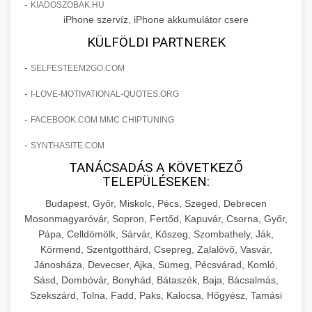
+
🍞 20. Ipari Dagasztógép
-
KIADOSZOBAK.HU
költségvetését gépi tanulással és
elkötelezettség erősítési módszerek
iPhone szervíz, iPhone akkumulátor csere
automatizálással.
Professzionális ipari dagasztógépek és
KÜLFÖLDI PARTNEREK
tésztakeverő gépek pékségek és kereskedelmi
+
🔪 21. Ipari Szeletelőgép
aikampany.hu
AI hirdetési automatizálás
-
SELFESTEEM2GO.COM
konyhák számára. Masszív konstrukció
megbízható teljesítményhez.
Ipari hús- és sajtszeletelő gépek professzionális
-
I-LOVE-MOTIVATIONAL-QUOTES.ORG
élelmiszer-előkészítéshez. Precíziós vágás
+
📦 22. Vákuumozó Gép
-
FACEBOOK.COM MMC CHIPTUNING
chef-iparikonyhagepek.hu
állítható vastagság beállítással.
-
SYNTHASITE.COM
Kereskedelmi vákuumcsomagoló berendezések
kereskedelmi tésztakeverő
chef-iparikonyhagepek.hu
élelmiszerek tartósításához. Hosszabbítsa a
TANÁCSADÁS A KÖVETKEZŐ
+
🎁 23. Vákuumfóliázó Gép
TELEPÜLÉSEKEN:
szavatossági időt és tartsa meg a termék
professzionális élelmiszer szeletelő
frissességét.
Budapest, Győr, Miskolc, Pécs, Szeged, Debrecen
Ipari vákuumfóliázó gépek professzionális
Mosonmagyaróvár, Sopron, Fertőd, Kapuvár, Csorna, Győr,
élelmiszer-csomagolási műveletekhez.
+
🔥 24. Ipari Sütő és Gőzpároló
Pápa, Celldömölk, Sárvár, Kőszeg, Szombathely, Ják,
chef-iparikonyhagepek.hu
Hatékony lezárási és tartósítási megoldások.
Körmend, Szentgotthárd, Csepreg, Zalalövő, Vasvár,
Kereskedelmi légkeveréses sütők és gőzpárolók
vákuum lezáró berendezés
Jánosháza, Devecser, Ajka, Sümeg, Pécsvárad, Komló,
chef-iparikonyhagepek.hu
professzionális konyhák számára. Nagy
Sásd, Dombóvár, Bonyhád, Bátaszék, Baja, Bácsalmás,
+
❄️ 25. Ipari Hűtőszekrény
Szekszárd, Tolna, Fadd, Paks, Kalocsa, Hőgyész, Tamási
kapacitású sütő- és főzőberendezés precíz
kereskedelmi csomagoló gép