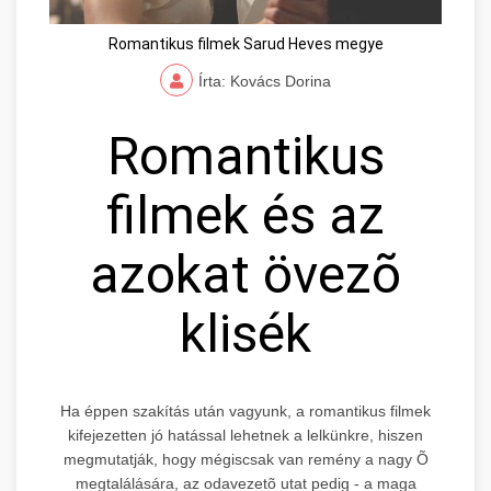
Romantikus filmek Sarud Heves megye
Írta: Kovács Dorina
Romantikus
filmek és az
azokat övezõ
klisék
Ha éppen szakítás után vagyunk, a romantikus filmek
kifejezetten jó hatással lehetnek a lelkünkre, hiszen
megmutatják, hogy mégiscsak van remény a nagy Õ
megtalálására, az odavezetõ utat pedig - a maga