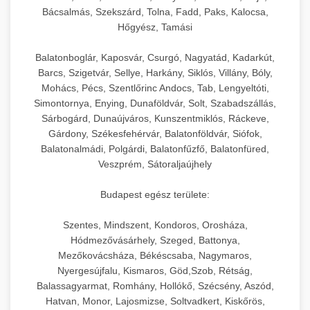
Bácsalmás, Szekszárd, Tolna, Fadd, Paks, Kalocsa,
Hőgyész, Tamási
Balatonboglár, Kaposvár, Csurgó, Nagyatád, Kadarkút,
Barcs, Szigetvár, Sellye, Harkány, Siklós, Villány, Bóly,
Mohács, Pécs, Szentlőrinc Andocs, Tab, Lengyeltóti,
Simontornya, Enying, Dunaföldvár, Solt, Szabadszállás,
Sárbogárd, Dunaújváros, Kunszentmiklós, Ráckeve,
Gárdony, Székesfehérvár, Balatonföldvár, Siófok,
Balatonalmádi, Polgárdi, Balatonfűzfő, Balatonfüred,
Veszprém, Sátoraljaújhely
Budapest egész területe:
Szentes, Mindszent, Kondoros, Orosháza,
Hódmezővásárhely, Szeged, Battonya,
Mezőkovácsháza, Békéscsaba, Nagymaros,
Nyergesújfalu, Kismaros, Göd,Szob, Rétság,
Balassagyarmat, Romhány, Hollókő, Szécsény, Aszód,
Hatvan, Monor, Lajosmizse, Soltvadkert, Kiskőrös,