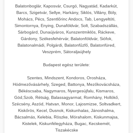
hőmérséklet-szabályozással.
Professzionális hűtőegységek és hűtőkamrák
Balatonboglár, Kaposvár, Csurgó, Nagyatád, Kadarkút,
kereskedelmi konyhák számára.
Barcs, Szigetvár, Sellye, Harkány, Siklós, Villány, Bóly,
+
💧 26. Ipari Mosogatógép
chef-iparikonyhagepek.hu
Energiahatékony hűtési megoldások nagy
Mohács, Pécs, Szentlőrinc Andocs, Tab, Lengyeltóti,
Simontornya, Enying, Dunaföldvár, Solt, Szabadszállás,
kapacitással.
Kereskedelmi mosogatóberendezések nagy
kereskedelmi sütősütő
Sárbogárd, Dunaújváros, Kunszentmiklós, Ráckeve,
forgalmú éttermi műveletekhez. Gyors tisztítási
+
🧀 27. Ipari Sajtreszelő Gép
Gárdony, Székesfehérvár, Balatonföldvár, Siófok,
chef-iparikonyhagepek.hu
ciklusok fertőtlenítési képességekkel.
Balatonalmádi, Polgárdi, Balatonfűzfő, Balatonfüred,
Ipari sajtreszelők és aprítógépek kereskedelmi
kereskedelmi hűtőegység
Veszprém, Sátoraljaújhely
chef-iparikonyhagepek.hu
élelmiszer-előkészítéshez. Különböző reszelési
🍳 28. Nagykonyhai
+
Budapest egész területe:
méretek különböző alkalmazásokhoz.
kereskedelmi mosogatógép
Berendezések
Szentes, Mindszent, Kondoros, Orosháza,
chef-iparikonyhagepek.hu
Teljes körű nagykonyhai berendezések és
Hódmezővásárhely, Szeged, Battonya, Mezőkovácsháza,
professzionális vendéglátóipari kellékek.
Békéscsaba, Nagymaros, Nyergesújfalu, Kismaros,
kereskedelmi sajtreszelő
Göd,Szob, Rétság, Balassagyarmat, Romhány, Hollókő,
Minden, ami szükséges éttermi és catering
Szécsény, Aszód, Hatvan, Monor, Lajosmizse, Soltvadkert,
műveletekhez.
Kiskőrös, Kecel, Dusnok, Kiskunhalas, Jánoshalma,
Bácsalmás, Kelebia, Röszke, Mórahalom, Kiskunmajsa,
chef-iparikonyhagepek.hu
Kistelek, Kiskunfélegyháza, Bugac, Kecskemét,
Tiszakécske
kereskedelmi konyhai megoldások