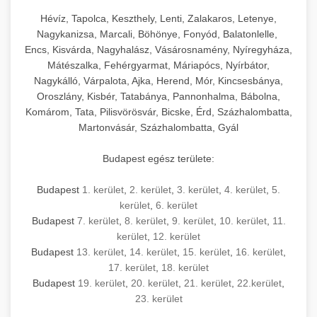
Hévíz, Tapolca, Keszthely, Lenti, Zalakaros, Letenye,
Nagykanizsa, Marcali, Böhönye, Fonyód, Balatonlelle,
Encs, Kisvárda, Nagyhalász, Vásárosnamény, Nyíregyháza,
Mátészalka, Fehérgyarmat, Máriapócs, Nyírbátor,
Nagykálló, Várpalota, Ajka, Herend, Mór, Kincsesbánya,
Oroszlány, Kisbér, Tatabánya, Pannonhalma, Bábolna,
Komárom, Tata, Pilisvörösvár, Bicske, Érd, Százhalombatta,
Martonvásár, Százhalombatta, Gyál
Budapest egész területe:
Budapest
1. kerület
,
2. kerület
,
3. kerület
,
4. kerület
,
5.
kerület
,
6. kerület
Budapest
7. kerület
,
8. kerület
,
9. kerület
,
10. kerület
,
11.
kerület
,
12. kerület
Budapest
13. kerület
,
14. kerület
,
15. kerület
,
16. kerület
,
17. kerület
,
18. kerület
Budapest
19. kerület
,
20. kerület
,
21. kerület
,
22.kerület
,
23. kerület