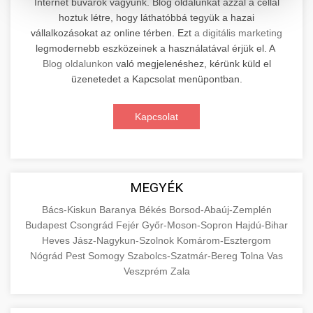
Internet búvárok vagyunk. Blog oldalunkat azzal a céllal
hoztuk létre, hogy láthatóbbá tegyük a hazai
Professzionális elektromos roller javítási és
vállalkozásokat az online térben. Ezt
a digitális marketing
karbantartási szolgáltatások. Szakértő
📊 2. Online Marketing
legmodernebb eszközeinek a használatával érjük el. A
+
technikusaink minőségi szervízt nyújtanak
Ügynökség
Blog oldalunkon
való megjelenéshez, kérünk küld el
minden jelentős márkához és modellhez.
üzenetedet a Kapcsolat menüpontban.
Átfogó online marketing szolgáltatások,
Szervizközpont Látogatása
beleértve a SEO-t, közösségi média kezelést és
+
Kapcsolat
🛴 3. Legjobb Elektromos Roller
digitális hirdetéseket. Növekedés elérése
roller javítószerviz
adatvezérelt stratégiákkal.
Találja meg a piacon elérhető legjobb
elektromos rollereket. Hasonlítsa össze a
+
🔗 4. Prémium Linképítés
aimarketingugynokseg.hu
MEGYÉK
legjobb modelleket, funkciókat és árakat
megalapozott vásárlási döntéshez.
Magas minőségű backlink beszerzési
digitális ügynökségi szolgáltatások
Bács-Kiskun
Baranya
Békés
Borsod-Abaúj-Zemplén
Budapest
Csongrád
Fejér
Győr-Moson-Sopron
Hajdú-Bihar
szolgáltatások webhelye autoritásának és
📦 5. Termékek és
+
Legjobb Modellek Megtekintése
Heves
Jász-Nagykun-Szolnok
Komárom-Esztergom
keresőmotoros rangsorolásának növeléséhez.
Szolgáltatások
Nógrád
Pest
Somogy
Szabolcs-Szatmár-Bereg
Tolna
Vas
Csak fehér kalapú technikák.
e-roller értékelések
Veszprém
Zala
Oktatási forrás, amely magyarázza az áruk és
aimarketingugynokseg.hu
szolgáltatások alapvető fogalmait a
+
💶 6. EU-s Pénzek