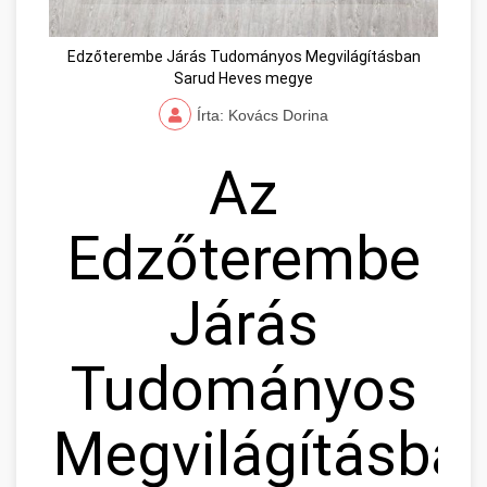
Edzőterembe Járás Tudományos Megvilágításban
Sarud Heves megye
Írta: Kovács Dorina
Az
Edzőterembe
Járás
Tudományos
Megvilágításban