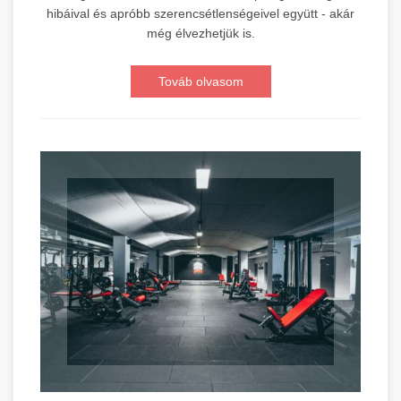
hibáival és apróbb szerencsétlenségeivel együtt - akár
még élvezhetjük is.
Továb olvasom