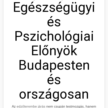
Egészségügyi
és
Pszichológiai
Előnyök
Budapesten
és
országosan
Az
edzőterembe járás
nem csupán testmozgás, hanem