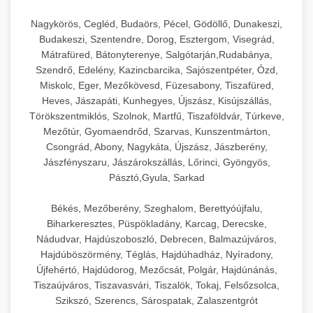
Nagykörös, Cegléd, Budaörs, Pécel, Gödöllő, Dunakeszi,
Budakeszi, Szentendre, Dorog, Esztergom, Visegrád,
Mátrafüred, Bátonyterenye, Salgótarján,Rudabánya,
Szendrő, Edelény, Kazincbarcika, Sajószentpéter, Ózd,
Miskolc, Eger, Mezőkövesd, Füzesabony, Tiszafüred,
Heves, Jászapáti, Kunhegyes, Újszász, Kisújszállás,
Törökszentmiklós, Szolnok, Martfű, Tiszaföldvár, Túrkeve,
Mezőtúr, Gyomaendrőd, Szarvas, Kunszentmárton,
Csongrád, Abony, Nagykáta, Újszász, Jászberény,
Jászfényszaru, Jászárokszállás, Lőrinci, Gyöngyös,
Pásztó,Gyula, Sarkad
Békés, Mezőberény, Szeghalom, Berettyóújfalu,
Biharkeresztes, Püspökladány, Karcag, Derecske,
Nádudvar, Hajdúszoboszló, Debrecen, Balmazújváros,
Hajdúböszörmény, Téglás, Hajdúhadház, Nyíradony,
Újfehértó, Hajdúdorog, Mezőcsát, Polgár, Hajdúnánás,
Tiszaújváros, Tiszavasvári, Tiszalök, Tokaj, Felsőzsolca,
Szikszó, Szerencs, Sárospatak, Zalaszentgrót