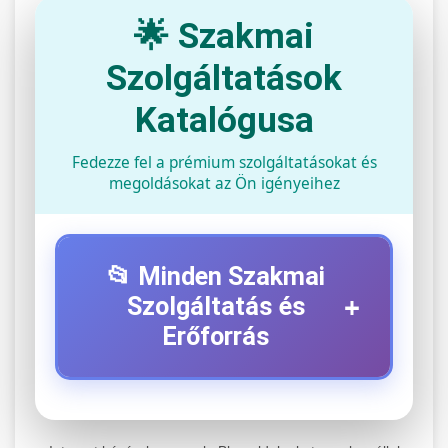
🌟 Szakmai
Szolgáltatások
Katalógusa
Fedezze fel a prémium szolgáltatásokat és
megoldásokat az Ön igényeihez
📂 Minden Szakmai
+
Szolgáltatás és
Erőforrás
⚡ 1. Legjobb Elektromos Roller
+
Szerviz