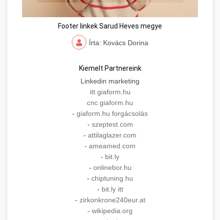
Footer linkek Sarud Heves megye
Írta: Kovács Dorina
Kiemelt Partnereink
Linkedin marketing
itt giaform.hu
cnc giaform.hu
-
giaform.hu forgácsolás
-
szeptest.com
-
attilaglazer.com
-
ameamed.com
-
bit.ly
-
onlinebor.hu
-
chiptuning.hu
-
bit.ly itt
-
zirkonkrone240eur.at
-
wikipedia.org