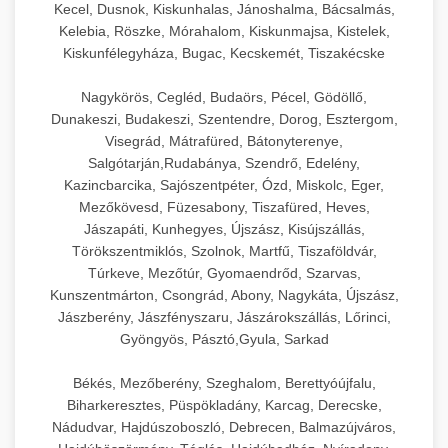
Kecel, Dusnok, Kiskunhalas, Jánoshalma, Bácsalmás,
Kelebia, Röszke, Mórahalom, Kiskunmajsa, Kistelek,
Kiskunfélegyháza, Bugac, Kecskemét, Tiszakécske
Nagykörös, Cegléd, Budaörs, Pécel, Gödöllő,
Dunakeszi, Budakeszi, Szentendre, Dorog, Esztergom,
Visegrád, Mátrafüred, Bátonyterenye,
Salgótarján,Rudabánya, Szendrő, Edelény,
Kazincbarcika, Sajószentpéter, Ózd, Miskolc, Eger,
Mezőkövesd, Füzesabony, Tiszafüred, Heves,
Jászapáti, Kunhegyes, Újszász, Kisújszállás,
Törökszentmiklós, Szolnok, Martfű, Tiszaföldvár,
Túrkeve, Mezőtúr, Gyomaendrőd, Szarvas,
Kunszentmárton, Csongrád, Abony, Nagykáta, Újszász,
Jászberény, Jászfényszaru, Jászárokszállás, Lőrinci,
Gyöngyös, Pásztó,Gyula, Sarkad
Békés, Mezőberény, Szeghalom, Berettyóújfalu,
Biharkeresztes, Püspökladány, Karcag, Derecske,
Nádudvar, Hajdúszoboszló, Debrecen, Balmazújváros,