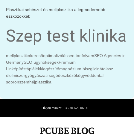
Plasztikai sebészet és mellplasztika a legmodernebb
eszközökkel:
Szep test klinika
mellplasztika
keresőoptimalizálás
seo tanfolyam
SEO Agencies in
Germany
SEO ügynökségek
Prémium
Linképítés
táplálékkiegészítő
magnézium biszglicinát
olasz
élelmiszer
gyógyászati segédeszközök
ügyvéd
dental
sopron
szemhéjplasztika
Hívjon minket: +36 70 629 06 90