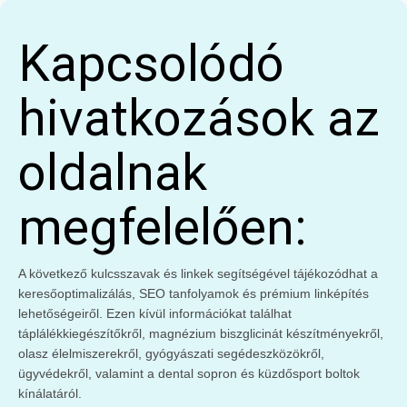
Kapcsolódó
hivatkozások az
oldalnak
megfelelően:
A következő kulcsszavak és linkek segítségével tájékozódhat a
keresőoptimalizálás, SEO tanfolyamok és prémium linképítés
lehetőségeiről. Ezen kívül információkat találhat
táplálékkiegészítőkről, magnézium biszglicinát készítményekről,
olasz élelmiszerekről, gyógyászati segédeszközökről,
ügyvédekről, valamint a dental sopron és küzdősport boltok
kínálatáról.