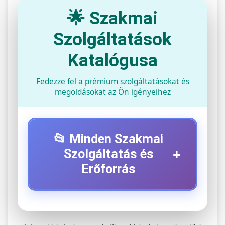
🌟 Szakmai
Szolgáltatások
Katalógusa
Fedezze fel a prémium szolgáltatásokat és
megoldásokat az Ön igényeihez
📂 Minden Szakmai
+
Szolgáltatás és
Erőforrás
⚡ 1. Legjobb Elektromos Roller
+
Szerviz