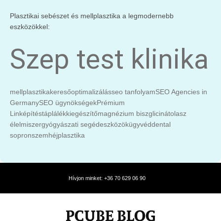
Plasztikai sebészet és mellplasztika a legmodernebb
eszközökkel:
Szep test klinika
mellplasztika
keresőoptimalizálás
seo tanfolyam
SEO Agencies in
Germany
SEO ügynökségek
Prémium
Linképítés
táplálékkiegészítő
magnézium biszglicinát
olasz
élelmiszer
gyógyászati segédeszközök
ügyvéd
dental
sopron
szemhéjplasztika
Hívjon minket: +36 70 629 06 90