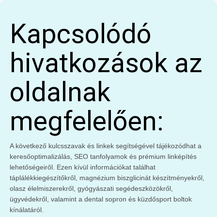
Kapcsolódó
hivatkozások az
oldalnak
megfelelően:
A következő kulcsszavak és linkek segítségével tájékozódhat a
keresőoptimalizálás, SEO tanfolyamok és prémium linképítés
lehetőségeiről. Ezen kívül információkat találhat
táplálékkiegészítőkről, magnézium biszglicinát készítményekről,
olasz élelmiszerekről, gyógyászati segédeszközökről,
ügyvédekről, valamint a dental sopron és küzdősport boltok
kínálatáról.