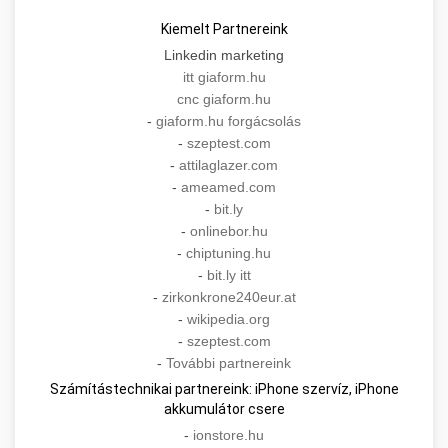
Kiemelt Partnereink
Linkedin marketing
itt giaform.hu
cnc giaform.hu
-
giaform.hu forgácsolás
-
szeptest.com
-
attilaglazer.com
-
ameamed.com
-
bit.ly
-
onlinebor.hu
-
chiptuning.hu
-
bit.ly itt
-
zirkonkrone240eur.at
-
wikipedia.org
-
szeptest.com
-
További partnereink
Számítástechnikai partnereink: iPhone szervíz, iPhone
akkumulátor csere
-
ionstore.hu