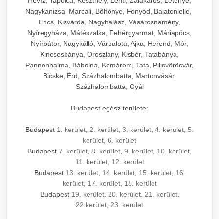
Hévíz, Tapolca, Keszthely, Lenti, Zalakaros, Letenye,
Nagykanizsa, Marcali, Böhönye, Fonyód, Balatonlelle,
Encs, Kisvárda, Nagyhalász, Vásárosnamény,
Nyíregyháza, Mátészalka, Fehérgyarmat, Máriapócs,
Nyírbátor, Nagykálló, Várpalota, Ajka, Herend, Mór,
Kincsesbánya, Oroszlány, Kisbér, Tatabánya,
Pannonhalma, Bábolna, Komárom, Tata, Pilisvörösvár,
Bicske, Érd, Százhalombatta, Martonvásár,
Százhalombatta, Gyál
Budapest egész területe:
Budapest
1. kerület
,
2. kerület
,
3. kerület
,
4. kerület
,
5.
kerület
,
6. kerület
Budapest
7. kerület
,
8. kerület
,
9. kerület
,
10. kerület
,
11. kerület
,
12. kerület
Budapest
13. kerület
,
14. kerület
,
15. kerület
,
16.
kerület
,
17. kerület
,
18. kerület
Budapest
19. kerület
,
20. kerület
,
21. kerület
,
22.kerület
,
23. kerület