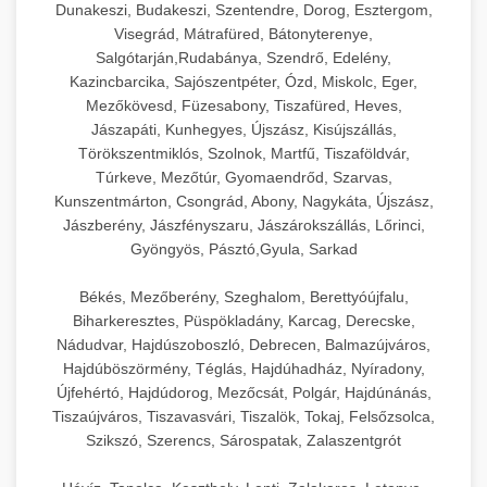
Dunakeszi, Budakeszi, Szentendre, Dorog, Esztergom,
Visegrád, Mátrafüred, Bátonyterenye,
Salgótarján,Rudabánya, Szendrő, Edelény,
Kazincbarcika, Sajószentpéter, Ózd, Miskolc, Eger,
Mezőkövesd, Füzesabony, Tiszafüred, Heves,
Jászapáti, Kunhegyes, Újszász, Kisújszállás,
Törökszentmiklós, Szolnok, Martfű, Tiszaföldvár,
Túrkeve, Mezőtúr, Gyomaendrőd, Szarvas,
Kunszentmárton, Csongrád, Abony, Nagykáta, Újszász,
Jászberény, Jászfényszaru, Jászárokszállás, Lőrinci,
Gyöngyös, Pásztó,Gyula, Sarkad
Békés, Mezőberény, Szeghalom, Berettyóújfalu,
Biharkeresztes, Püspökladány, Karcag, Derecske,
Nádudvar, Hajdúszoboszló, Debrecen, Balmazújváros,
Hajdúböszörmény, Téglás, Hajdúhadház, Nyíradony,
Újfehértó, Hajdúdorog, Mezőcsát, Polgár, Hajdúnánás,
Tiszaújváros, Tiszavasvári, Tiszalök, Tokaj, Felsőzsolca,
Szikszó, Szerencs, Sárospatak, Zalaszentgrót