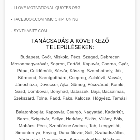
+
🍞 20. Ipari Dagasztógép
költségvetését gépi tanulással és
-
elkötelezettség erősítési módszerek
I-LOVE-MOTIVATIONAL-QUOTES.ORG
automatizálással.
Professzionális ipari dagasztógépek és
-
FACEBOOK.COM MMC CHIPTUNING
tésztakeverő gépek pékségek és kereskedelmi
+
🔪 21. Ipari Szeletelőgép
aikampany.hu
AI hirdetési automatizálás
-
konyhák számára. Masszív konstrukció
SYNTHASITE.COM
megbízható teljesítményhez.
TANÁCSADÁS A KÖVETKEZŐ
Ipari hús- és sajtszeletelő gépek professzionális
TELEPÜLÉSEKEN:
élelmiszer-előkészítéshez. Precíziós vágás
+
📦 22. Vákuumozó Gép
chef-iparikonyhagepek.hu
állítható vastagság beállítással.
Budapest, Győr, Miskolc, Pécs, Szeged, Debrecen
Mosonmagyaróvár, Sopron, Fertőd, Kapuvár, Csorna, Győr,
Kereskedelmi vákuumcsomagoló berendezések
kereskedelmi tésztakeverő
Pápa, Celldömölk, Sárvár, Kőszeg, Szombathely, Ják,
chef-iparikonyhagepek.hu
élelmiszerek tartósításához. Hosszabbítsa a
+
Körmend, Szentgotthárd, Csepreg, Zalalövő, Vasvár,
🎁 23. Vákuumfóliázó Gép
szavatossági időt és tartsa meg a termék
professzionális élelmiszer szeletelő
Jánosháza, Devecser, Ajka, Sümeg, Pécsvárad, Komló,
frissességét.
Sásd, Dombóvár, Bonyhád, Bátaszék, Baja, Bácsalmás,
Ipari vákuumfóliázó gépek professzionális
Szekszárd, Tolna, Fadd, Paks, Kalocsa, Hőgyész, Tamási
élelmiszer-csomagolási műveletekhez.
+
🔥 24. Ipari Sütő és Gőzpároló
chef-iparikonyhagepek.hu
Hatékony lezárási és tartósítási megoldások.
Balatonboglár, Kaposvár, Csurgó, Nagyatád, Kadarkút,
Kereskedelmi légkeveréses sütők és gőzpárolók
vákuum lezáró berendezés
Barcs, Szigetvár, Sellye, Harkány, Siklós, Villány, Bóly,
chef-iparikonyhagepek.hu
professzionális konyhák számára. Nagy
Mohács, Pécs, Szentlőrinc Andocs, Tab, Lengyeltóti,
+
❄️ 25. Ipari Hűtőszekrény
Simontornya, Enying, Dunaföldvár, Solt, Szabadszállás,
kapacitású sütő- és főzőberendezés precíz
kereskedelmi csomagoló gép
Sárbogárd, Dunaújváros, Kunszentmiklós, Ráckeve,