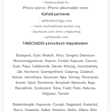
-
kiadoszobak.hu
iPhone szervíz, iPhone akkumulátor csere
Külföldi partnerek
-
selfesteem2go.com
-
i-love-motivational-quotes.org
-
facebook.com mmc chiptuning
-
synthasite.com
TANÁCSADÁS a következő településeken:
Budapest, Győr, Miskolc, Pécs, Szeged, Debrecen
Mosonmagyaróvár, Sopron, Fertőd, Kapuvár, Csorna,
Győr, Pápa, Celldömölk, Sárvár, Kőszeg, Szombathely,
Ják, Körmend, Szentgotthárd, Csepreg, Zalalövő,
Vasvár, Jánosháza, Devecser, Ajka, Sümeg, Pécsvárad,
Komló, Sásd, Dombóvár, Bonyhád, Bátaszék, Baja,
Bácsalmás, Szekszárd, Tolna, Fadd, Paks, Kalocsa,
Hőgyész, Tamási
Balatonboglár, Kaposvár, Csurgó, Nagyatád, Kadarkút,
Barcs, Szigetvár, Sellye, Harkány, Siklós, Villány, Bóly,