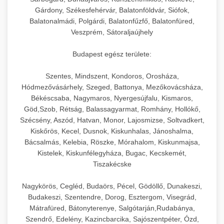
hőmérséklet-szabályozással.
Professzionális hűtőegységek és hűtőkamrák
Gárdony, Székesfehérvár, Balatonföldvár, Siófok,
kereskedelmi konyhák számára.
Balatonalmádi, Polgárdi, Balatonfűzfő, Balatonfüred,
+
💧 26. Ipari Mosogatógép
chef-iparikonyhagepek.hu
Energiahatékony hűtési megoldások nagy
Veszprém, Sátoraljaújhely
kapacitással.
Kereskedelmi mosogatóberendezések nagy
kereskedelmi sütősütő
Budapest egész területe:
forgalmú éttermi műveletekhez. Gyors tisztítási
+
🧀 27. Ipari Sajtreszelő Gép
chef-iparikonyhagepek.hu
ciklusok fertőtlenítési képességekkel.
Szentes, Mindszent, Kondoros, Orosháza,
Ipari sajtreszelők és aprítógépek kereskedelmi
kereskedelmi hűtőegység
Hódmezővásárhely, Szeged, Battonya, Mezőkovácsháza,
chef-iparikonyhagepek.hu
Békéscsaba, Nagymaros, Nyergesújfalu, Kismaros,
élelmiszer-előkészítéshez. Különböző reszelési
🍳 28. Nagykonyhai
+
Göd,Szob, Rétság, Balassagyarmat, Romhány, Hollókő,
méretek különböző alkalmazásokhoz.
kereskedelmi mosogatógép
Berendezések
Szécsény, Aszód, Hatvan, Monor, Lajosmizse, Soltvadkert,
Kiskőrös, Kecel, Dusnok, Kiskunhalas, Jánoshalma,
chef-iparikonyhagepek.hu
Teljes körű nagykonyhai berendezések és
Bácsalmás, Kelebia, Röszke, Mórahalom, Kiskunmajsa,
professzionális vendéglátóipari kellékek.
Kistelek, Kiskunfélegyháza, Bugac, Kecskemét,
kereskedelmi sajtreszelő
Tiszakécske
Minden, ami szükséges éttermi és catering
műveletekhez.
Nagykörös, Cegléd, Budaörs, Pécel, Gödöllő, Dunakeszi,
Budakeszi, Szentendre, Dorog, Esztergom, Visegrád,
chef-iparikonyhagepek.hu
Mátrafüred, Bátonyterenye, Salgótarján,Rudabánya,
Szendrő, Edelény, Kazincbarcika, Sajószentpéter, Ózd,
kereskedelmi konyhai megoldások