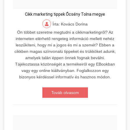
Cikk marketing tippek Őcsény Tolna megye
Írta: Kovács Dorina
Ön többet szeretne megtudni a cikkmarketingről? Az
interneten elérhető rengeteg információ mellett nehéz
leszűkíteni, hogy mi a jogos és mi a szemét? Ebben a
cikkben magas színvonalú tippeket és trükköket adunk,
amelyek talán éppen önnek fognak beválni.
Tájékoztassa közönségét a termékeiről egy EBookban
vagy egy online kiáltványban. Foglalkozzon egy
bizonyos kérdéssel informatív és hasznos módon.
Továb olvasom