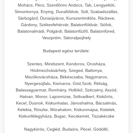
Mohács, Pécs, Szentlőrinc Andocs, Tab, Lengyeltóti,
Simontornya, Enying, Dunaföldvár, Solt, Szabadszállás,
Sárbogárd, Dunaújváros, Kunszentmiklós, Ráckeve,
Gárdony, Székesfehérvár, Balatonföldvár, Siófok,
Balatonalmádi, Polgárdi, Balatonfűzfő, Balatonfüred,
Veszprém, Sátoraljaújhely
Budapest egész területe:
Szentes, Mindszent, Kondoros, Orosháza,
Hódmezővásárhely, Szeged, Battonya,
Mezőkovácsháza, Békéscsaba, Nagymaros,
Nyergesújfalu, Kismaros, Göd,Szob, Rétság,
Balassagyarmat, Romhány, Hollókő, Szécsény, Aszód,
Hatvan, Monor, Lajosmizse, Soltvadkert, Kiskőrös,
Kecel, Dusnok, Kiskunhalas, Jánoshalma, Bácsalmás,
Kelebia, Röszke, Mórahalom, Kiskunmajsa, Kistelek,
Kiskunfélegyháza, Bugac, Kecskemét, Tiszakécske
Nagykörös, Cegléd, Budaörs, Pécel, Gödöllő,