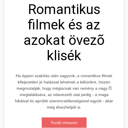
Romantikus
filmek és az
azokat övezõ
klisék
Ha éppen szakítás után vagyunk, a romantikus filmek
kifejezetten jó hatással lehetnek a lelkünkre, hiszen
megmutatják, hogy mégiscsak van remény a nagy Õ
megtalálására, az odavezetõ utat pedig - a maga
hibáival és apróbb szerencsétlenségeivel együtt - akár
még élvezhetjük is.
Továb olvasom