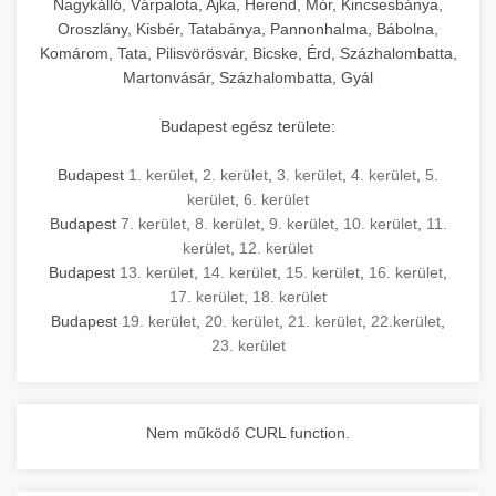
Nagykálló, Várpalota, Ajka, Herend, Mór, Kincsesbánya,
Oroszlány, Kisbér, Tatabánya, Pannonhalma, Bábolna,
Komárom, Tata, Pilisvörösvár, Bicske, Érd, Százhalombatta,
Martonvásár, Százhalombatta, Gyál
Budapest egész területe:
Budapest
1. kerület
,
2. kerület
,
3. kerület
,
4. kerület
,
5.
kerület
,
6. kerület
Budapest
7. kerület
,
8. kerület
,
9. kerület
,
10. kerület
,
11.
kerület
,
12. kerület
Budapest
13. kerület
,
14. kerület
,
15. kerület
,
16. kerület
,
17. kerület
,
18. kerület
Budapest
19. kerület
,
20. kerület
,
21. kerület
,
22.kerület
,
23. kerület
Nem működő CURL function.