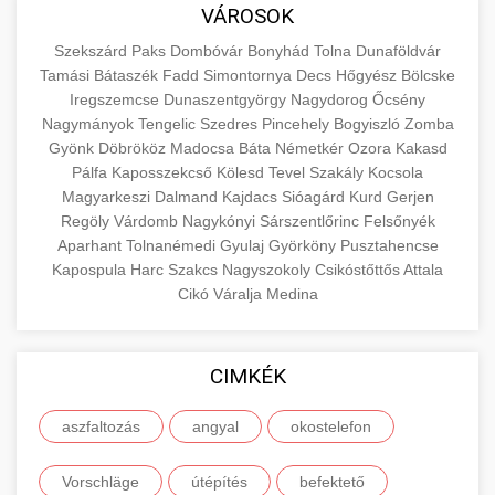
közgazdaságtanban és az üzleti életben.
VÁROSOK
minőségi backlink szolgáltatás
Ismerje meg a terméktípusokat és szolgáltatási
Információk az EU finanszírozási
Szekszárd
Paks
Dombóvár
Bonyhád
Tolna
Dunaföldvár
kategóriákat.
lehetőségeiről, pályázatokról és pénzügyi
Tamási
Bátaszék
Fadd
Simontornya
Decs
Hőgyész
Bölcske
+
🚀 7. SEO Ügynökség
támogatási programokról. Maradjon tájékozott
Iregszemcse
Dunaszentgyörgy
Nagydorog
Őcsény
en.wikipedia.org
gazdasági koncepciók
Nagymányok
Tengelic
Szedres
Pincehely
Bogyiszló
Zomba
a vállalkozások és projektek számára elérhető
Szakértő keresőmotor-optimalizálási
Gyönk
Döbrököz
Madocsa
Báta
Németkér
Ozora
Kakasd
forrásokról.
szolgáltatások webhelye láthatóságának és
+
💎 8. Mellplasztika
Pálfa
Kaposszekcső
Kölesd
Tevel
Szakály
Kocsola
organikus forgalmának javításához. Technikai
Magyarkeszi
Dalmand
Kajdacs
Sióagárd
Kurd
Gerjen
kozter.com - EU-s pénzek
SEO, tartalom optimalizálás és még sok más.
Regöly
Professzionális mellnagyobbítási szolgáltatások
Várdomb
Nagykónyi
Sárszentlőrinc
Felsőnyék
Aparhant
Tolnanémedi
Gyulaj
Györköny
Pusztahencse
tapasztalt sebészekkel. Tudjon meg többet az
EU pályázati programok
+
✨ 9. Hasplasztika
Kapospula
Harc
Szakcs
Nagyszokoly
Csikóstőttős
Attala
onlinemarketing101.biz
eljárásokról, a gyógyulásról és a konzultációs
Cikó
Váralja
Medina
lehetőségekről az esztétikai fejlesztéshez.
Szakértő hasplasztikai eljárások laposabb,
keresési optimalizálási szakértők
feszesebb has eléréséhez. Konzultáció
+
👁️ 10. Szemhéjplasztika
szeptest.com
kozmetikai mellsebészet
minősített plasztikai sebészekkel és átfogó
CIMKÉK
utókezeléssel.
Professzionális blefaroplasztikai eljárások
aszfaltozás
angyal
okostelefon
megjelenése frissítéséhez. Felső és alsó
📈 11. Paciensek Számának
+
szeptest.com
has kontúrozó műtét
szemhéjműtét tapasztalt kozmetikai
150%-os Növelése
Vorschläge
útépítés
befektető
sebészekkel.