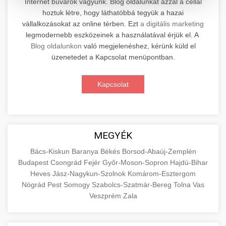
Internet búvárok vagyunk. Blog oldalunkat azzal a céllal
hoztuk létre, hogy láthatóbbá tegyük a hazai
Professzionális elektromos roller javítási és
vállalkozásokat az online térben. Ezt
a digitális marketing
karbantartási szolgáltatások. Szakértő
📊 2. Online Marketing
legmodernebb eszközeinek a használatával érjük el. A
+
technikusaink minőségi szervízt nyújtanak
Ügynökség
Blog oldalunkon
való megjelenéshez, kérünk küld el
minden jelentős márkához és modellhez.
üzenetedet a Kapcsolat menüpontban.
Átfogó online marketing szolgáltatások,
Szervizközpont Látogatása
beleértve a SEO-t, közösségi média kezelést és
+
Kapcsolat
🛴 3. Legjobb Elektromos Roller
digitális hirdetéseket. Növekedés elérése
roller javítószerviz
adatvezérelt stratégiákkal.
Találja meg a piacon elérhető legjobb
elektromos rollereket. Hasonlítsa össze a
+
🔗 4. Prémium Linképítés
aimarketingugynokseg.hu
MEGYÉK
legjobb modelleket, funkciókat és árakat
megalapozott vásárlási döntéshez.
Magas minőségű backlink beszerzési
digitális ügynökségi szolgáltatások
Bács-Kiskun
Baranya
Békés
Borsod-Abaúj-Zemplén
Budapest
Csongrád
Fejér
Győr-Moson-Sopron
Hajdú-Bihar
szolgáltatások webhelye autoritásának és
📦 5. Termékek és
+
Legjobb Modellek Megtekintése
Heves
Jász-Nagykun-Szolnok
Komárom-Esztergom
keresőmotoros rangsorolásának növeléséhez.
Szolgáltatások
Nógrád
Pest
Somogy
Szabolcs-Szatmár-Bereg
Tolna
Vas
Csak fehér kalapú technikák.
e-roller értékelések
Veszprém
Zala
Oktatási forrás, amely magyarázza az áruk és
aimarketingugynokseg.hu
szolgáltatások alapvető fogalmait a
+
💶 6. EU-s Pénzek