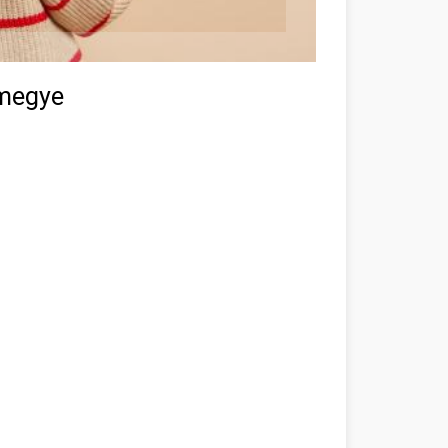
 megye