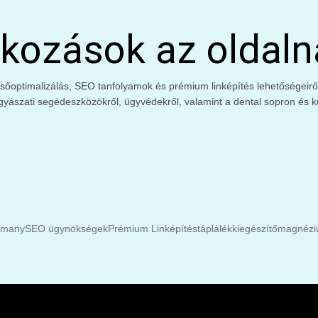
kozások az oldaln
őoptimalizálás, SEO tanfolyamok és prémium linképítés lehetőségeiről. 
gyászati segédeszközökről, ügyvédekről, valamint a dental sopron és kü
rmany
SEO ügynökségek
Prémium Linképítés
táplálékkiegészítő
magnéziu