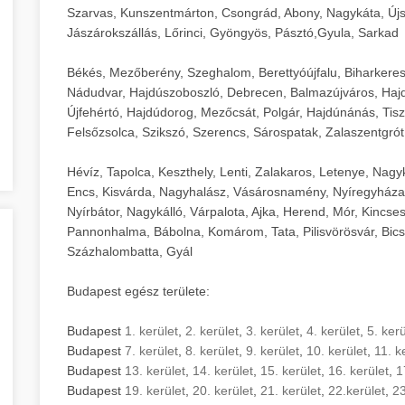
Szarvas, Kunszentmárton, Csongrád, Abony, Nagykáta, Újs
Jászárokszállás, Lőrinci, Gyöngyös, Pásztó,Gyula, Sarkad
Békés, Mezőberény, Szeghalom, Berettyóújfalu, Biharkere
Nádudvar, Hajdúszoboszló, Debrecen, Balmazújváros, Haj
Újfehértó, Hajdúdorog, Mezőcsát, Polgár, Hajdúnánás, Tisza
Felsőzsolca, Szikszó, Szerencs, Sárospatak, Zalaszentgrót
Hévíz, Tapolca, Keszthely, Lenti, Zalakaros, Letenye, Nagy
Encs, Kisvárda, Nagyhalász, Vásárosnamény, Nyíregyháza
Nyírbátor, Nagykálló, Várpalota, Ajka, Herend, Mór, Kincse
Pannonhalma, Bábolna, Komárom, Tata, Pilisvörösvár, Bics
Százhalombatta, Gyál
Budapest egész területe:
Budapest
1. kerület
,
2. kerület
,
3. kerület
,
4. kerület
,
5. kerü
Budapest
7. kerület
,
8. kerület
,
9. kerület
,
10. kerület
,
11. k
Budapest
13. kerület
,
14. kerület
,
15. kerület
,
16. kerület
,
1
Budapest
19. kerület
,
20. kerület
,
21. kerület
,
22.kerület
,
23