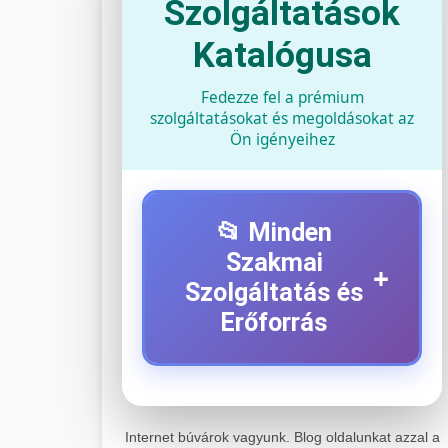
Szolgáltatások
Katalógusa
Fedezze fel a prémium
szolgáltatásokat és megoldásokat az
Ön igényeihez
📂 Minden
Szakmai
+
Szolgáltatás és
Erőforrás
⚡ 1. Legjobb Elektromos
+
Roller Szerviz
Internet búvárok vagyunk. Blog oldalunkat azzal a