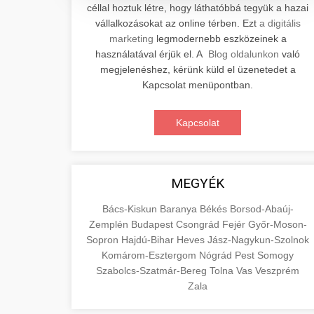
céllal hoztuk létre, hogy láthatóbbá tegyük a hazai
Professzionális elektromos roller
vállalkozásokat az online térben. Ezt
a digitális
javítási és karbantartási szolgáltatások.
📊 2. Online Marketing
marketing
legmodernebb eszközeinek a
+
Szakértő technikusaink minőségi
Ügynökség
használatával érjük el. A
Blog oldalunkon
való
szervízt nyújtanak minden jelentős
megjelenéshez, kérünk küld el üzenetedet a
márkához és modellhez.
Átfogó online marketing
Kapcsolat menüpontban.
szolgáltatások, beleértve a SEO-t,
🛴 3. Legjobb
+
Szervizközpont Látogatása
közösségi média kezelést és digitális
Kapcsolat
Elektromos Roller
hirdetéseket. Növekedés elérése
roller javítószerviz
adatvezérelt stratégiákkal.
Találja meg a piacon elérhető legjobb
elektromos rollereket. Hasonlítsa össze
MEGYÉK
🔗 4. Prémium
+
aimarketingugynokseg.hu
a legjobb modelleket, funkciókat és
Linképítés
Bács-Kiskun
Baranya
Békés
Borsod-Abaúj-
árakat megalapozott vásárlási
digitális ügynökségi szolgáltatások
Zemplén
Budapest
Csongrád
Fejér
Győr-Moson-
döntéshez.
Magas minőségű backlink beszerzési
Sopron
Hajdú-Bihar
Heves
Jász-Nagykun-Szolnok
szolgáltatások webhelye autoritásának
Komárom-Esztergom
Nógrád
Pest
Somogy
📦 5. Termékek és
+
Legjobb Modellek
és keresőmotoros rangsorolásának
Szabolcs-Szatmár-Bereg
Tolna
Vas
Veszprém
Szolgáltatások
Megtekintése
növeléséhez. Csak fehér kalapú
Zala
e-roller értékelések
technikák.
Oktatási forrás, amely magyarázza az