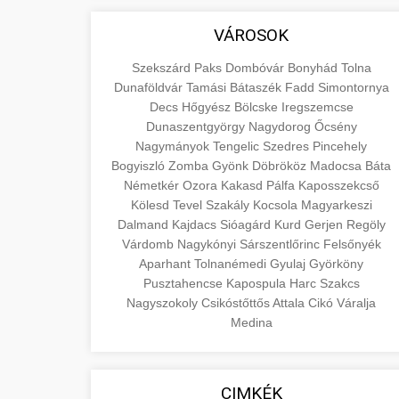
áruk és szolgáltatások alapvető
+
💶 6. EU-s Pénzek
aimarketingugynokseg.hu
VÁROSOK
fogalmait a közgazdaságtanban és az
üzleti életben. Ismerje meg a
Információk az EU finanszírozási
minőségi backlink szolgáltatás
Szekszárd
Paks
Dombóvár
Bonyhád
Tolna
terméktípusokat és szolgáltatási
lehetőségeiről, pályázatokról és
Dunaföldvár
Tamási
Bátaszék
Fadd
Simontornya
+
🚀 7. SEO Ügynökség
kategóriákat.
pénzügyi támogatási programokról.
Decs
Hőgyész
Bölcske
Iregszemcse
Dunaszentgyörgy
Nagydorog
Őcsény
Maradjon tájékozott a vállalkozások és
Szakértő keresőmotor-optimalizálási
Nagymányok
Tengelic
Szedres
Pincehely
en.wikipedia.org
projektek számára elérhető
szolgáltatások webhelye
+
Bogyiszló
Zomba
Gyönk
Döbrököz
Madocsa
Báta
💎 8. Mellplasztika
forrásokról.
láthatóságának és organikus
gazdasági koncepciók
Németkér
Ozora
Kakasd
Pálfa
Kaposszekcső
forgalmának javításához. Technikai
Kölesd
Tevel
Szakály
Kocsola
Magyarkeszi
Professzionális mellnagyobbítási
kozter.com - EU-s pénzek
Dalmand
Kajdacs
Sióagárd
Kurd
Gerjen
Regöly
SEO, tartalom optimalizálás és még sok
szolgáltatások tapasztalt sebészekkel.
+
✨ 9. Hasplasztika
Várdomb
Nagykónyi
Sárszentlőrinc
Felsőnyék
más.
Tudjon meg többet az eljárásokról, a
EU pályázati programok
Aparhant
Tolnanémedi
Gyulaj
Györköny
gyógyulásról és a konzultációs
Szakértő hasplasztikai eljárások
Pusztahencse
Kapospula
Harc
Szakcs
onlinemarketing101.biz
lehetőségekről az esztétikai
Nagyszokoly
laposabb, feszesebb has eléréséhez.
Csikóstőttős
Attala
Cikó
Váralja
+
👁️ 10. Szemhéjplasztika
fejlesztéshez.
Medina
Konzultáció minősített plasztikai
keresési optimalizálási szakértők
sebészekkel és átfogó utókezeléssel.
Professzionális blefaroplasztikai
szeptest.com
eljárások megjelenése frissítéséhez.
📈 11. Paciensek
CIMKÉK
szeptest.com