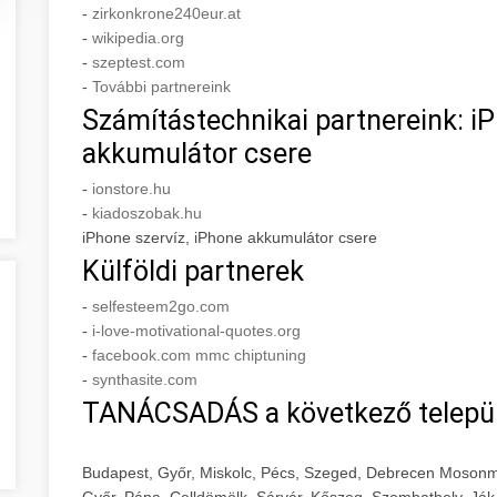
-
zirkonkrone240eur.at
-
wikipedia.org
-
szeptest.com
-
További partnereink
Számítástechnikai partnereink: iP
akkumulátor csere
-
ionstore.hu
-
kiadoszobak.hu
iPhone szervíz, iPhone akkumulátor csere
Külföldi partnerek
-
selfesteem2go.com
-
i-love-motivational-quotes.org
-
facebook.com mmc chiptuning
-
synthasite.com
TANÁCSADÁS a következő telepü
Budapest, Győr, Miskolc, Pécs, Szeged, Debrecen Mosonm
Győr, Pápa, Celldömölk, Sárvár, Kőszeg, Szombathely, Ják