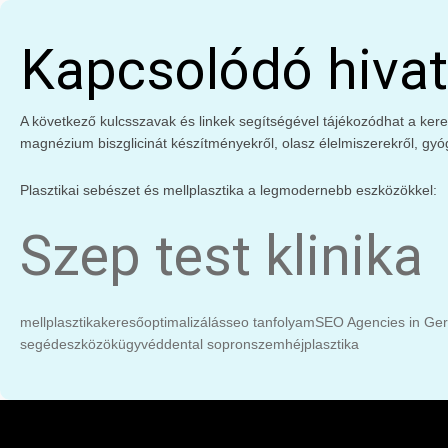
Kapcsolódó hivat
A következő kulcsszavak és linkek segítségével tájékozódhat a keres
magnézium biszglicinát készítményekről, olasz élelmiszerekről, gyó
Plasztikai sebészet és mellplasztika a legmodernebb eszközökkel:
Szep test klinika
mellplasztika
keresőoptimalizálás
seo tanfolyam
SEO Agencies in Ge
segédeszközök
ügyvéd
dental sopron
szemhéjplasztika