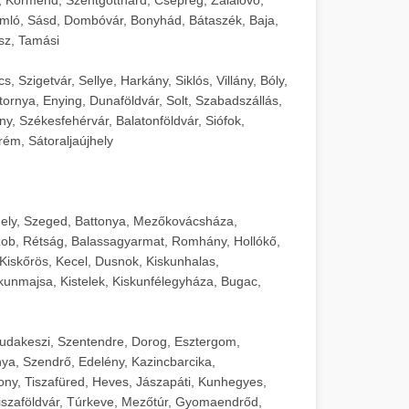
mló, Sásd, Dombóvár, Bonyhád, Bátaszék, Baja,
sz, Tamási
 Szigetvár, Sellye, Harkány, Siklós, Villány, Bóly,
ornya, Enying, Dunaföldvár, Solt, Szabadszállás,
, Székesfehérvár, Balatonföldvár, Siófok,
rém, Sátoraljaújhely
ely, Szeged, Battonya, Mezőkovácsháza,
ob, Rétság, Balassagyarmat, Romhány, Hollókő,
Kiskőrös, Kecel, Dusnok, Kiskunhalas,
unmajsa, Kistelek, Kiskunfélegyháza, Bugac,
Budakeszi, Szentendre, Dorog, Esztergom,
ya, Szendrő, Edelény, Kazincbarcika,
ny, Tiszafüred, Heves, Jászapáti, Kunhegyes,
 Tiszaföldvár, Túrkeve, Mezőtúr, Gyomaendrőd,