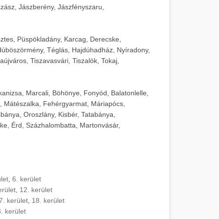
zász, Jászberény, Jászfényszaru,
sztes, Püspökladány, Karcag, Derecske,
dúböszörmény, Téglás, Hajdúhadház, Nyíradony,
újváros, Tiszavasvári, Tiszalök, Tokaj,
kanizsa, Marcali, Böhönye, Fonyód, Balatonlelle,
, Mátészalka, Fehérgyarmat, Máriapócs,
sbánya, Oroszlány, Kisbér, Tatabánya,
ke, Érd, Százhalombatta, Martonvásár,
let
,
6. kerület
erület
,
12. kerület
7. kerület
,
18. kerület
. kerület