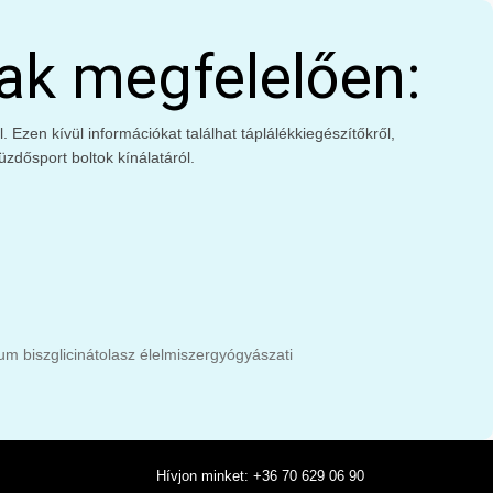
ak megfelelően:
Ezen kívül információkat találhat táplálékkiegészítőkről,
zdősport boltok kínálatáról.
m biszglicinát
olasz élelmiszer
gyógyászati
Hívjon minket: +36 70 629 06 90