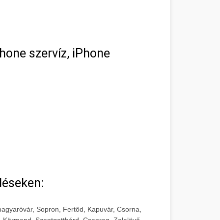
hone szervíz, iPhone
léseken:
agyaróvár, Sopron, Fertőd, Kapuvár, Csorna,
, Körmend, Szentgotthárd, Csepreg, Zalalövő,