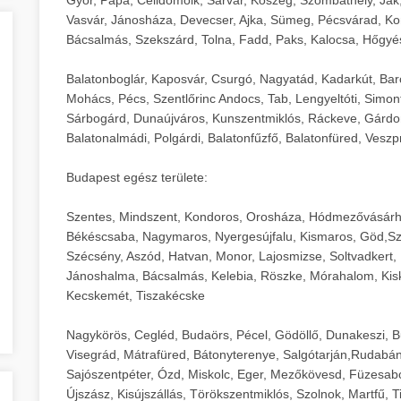
Vasvár, Jánosháza, Devecser, Ajka, Sümeg, Pécsvárad, Ko
Bácsalmás, Szekszárd, Tolna, Fadd, Paks, Kalocsa, Hőgyé
Balatonboglár, Kaposvár, Csurgó, Nagyatád, Kadarkút, Barcs,
Mohács, Pécs, Szentlőrinc Andocs, Tab, Lengyeltóti, Simont
Sárbogárd, Dunaújváros, Kunszentmiklós, Ráckeve, Gárdony
Balatonalmádi, Polgárdi, Balatonfűzfő, Balatonfüred, Veszp
Budapest egész területe:
Szentes, Mindszent, Kondoros, Orosháza, Hódmezővásárh
Békéscsaba, Nagymaros, Nyergesújfalu, Kismaros, Göd,Sz
Szécsény, Aszód, Hatvan, Monor, Lajosmizse, Soltvadkert, 
Jánoshalma, Bácsalmás, Kelebia, Röszke, Mórahalom, Kisk
Kecskemét, Tiszakécske
Nagykörös, Cegléd, Budaörs, Pécel, Gödöllő, Dunakeszi, 
Visegrád, Mátrafüred, Bátonyterenye, Salgótarján,Rudabán
Sajószentpéter, Ózd, Miskolc, Eger, Mezőkövesd, Füzesabo
Újszász, Kisújszállás, Törökszentmiklós, Szolnok, Martfű,