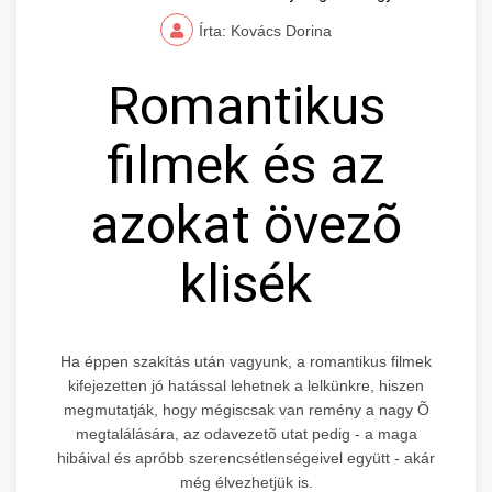
Írta: Kovács Dorina
Romantikus
filmek és az
azokat övezõ
klisék
Ha éppen szakítás után vagyunk, a romantikus filmek
kifejezetten jó hatással lehetnek a lelkünkre, hiszen
megmutatják, hogy mégiscsak van remény a nagy Õ
megtalálására, az odavezetõ utat pedig - a maga
hibáival és apróbb szerencsétlenségeivel együtt - akár
még élvezhetjük is.