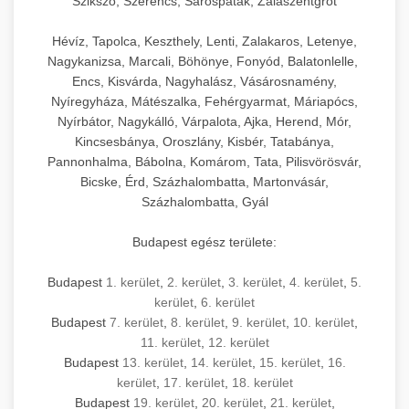
Szikszó, Szerencs, Sárospatak, Zalaszentgrót
Hévíz, Tapolca, Keszthely, Lenti, Zalakaros, Letenye,
Nagykanizsa, Marcali, Böhönye, Fonyód, Balatonlelle,
Encs, Kisvárda, Nagyhalász, Vásárosnamény,
Nyíregyháza, Mátészalka, Fehérgyarmat, Máriapócs,
Nyírbátor, Nagykálló, Várpalota, Ajka, Herend, Mór,
Kincsesbánya, Oroszlány, Kisbér, Tatabánya,
Pannonhalma, Bábolna, Komárom, Tata, Pilisvörösvár,
Bicske, Érd, Százhalombatta, Martonvásár,
Százhalombatta, Gyál
Budapest egész területe:
Budapest
1. kerület
,
2. kerület
,
3. kerület
,
4. kerület
,
5.
kerület
,
6. kerület
Budapest
7. kerület
,
8. kerület
,
9. kerület
,
10. kerület
,
11. kerület
,
12. kerület
Budapest
13. kerület
,
14. kerület
,
15. kerület
,
16.
kerület
,
17. kerület
,
18. kerület
Budapest
19. kerület
,
20. kerület
,
21. kerület
,