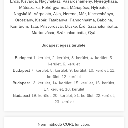
Encs, Kisvárda, Nagyhalász, Vásárosnamény, Nyíregyháza,
Mátészalka, Fehérgyarmat, Máriapócs, Nyírbátor,
Nagykálló, Várpalota, Ajka, Herend, Mór, Kincsesbánya,
Oroszlány, Kisbér, Tatabánya, Pannonhalma, Bábolna,
Komárom, Tata, Pilisvörösvár, Bicske, Érd, Százhalombatta,
Martonvásár, Százhalombatta, Gyál
Budapest egész területe:
Budapest
1. kerület
,
2. kerület
,
3. kerület
,
4. kerület
,
5.
kerület
,
6. kerület
Budapest
7. kerület
,
8. kerület
,
9. kerület
,
10. kerület
,
11.
kerület
,
12. kerület
Budapest
13. kerület
,
14. kerület
,
15. kerület
,
16. kerület
,
17. kerület
,
18. kerület
Budapest
19. kerület
,
20. kerület
,
21. kerület
,
22.kerület
,
23. kerület
Nem működő CURL function.