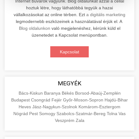
Internet búvárok vagyunk. Blog oldalunkat azzal a céllal
hoztuk létre, hogy láthatóbbá tegyük a hazai
Professzionális elektromos roller javítási és
vállalkozásokat az online térben. Ezt
a digitális marketing
karbantartási szolgáltatások. Szakértő
📊 2. Online Marketing
legmodernebb eszközeinek a használatával érjük el. A
+
technikusaink minőségi szervízt nyújtanak
Ügynökség
Blog oldalunkon
való megjelenéshez, kérünk küld el
minden jelentős márkához és modellhez.
üzenetedet a Kapcsolat menüpontban.
Átfogó online marketing szolgáltatások,
Szervizközpont Látogatása
beleértve a SEO-t, közösségi média kezelést és
+
Kapcsolat
🛴 3. Legjobb Elektromos Roller
digitális hirdetéseket. Növekedés elérése
roller javítószerviz
adatvezérelt stratégiákkal.
Találja meg a piacon elérhető legjobb
elektromos rollereket. Hasonlítsa össze a
+
🔗 4. Prémium Linképítés
aimarketingugynokseg.hu
MEGYÉK
legjobb modelleket, funkciókat és árakat
megalapozott vásárlási döntéshez.
Magas minőségű backlink beszerzési
digitális ügynökségi szolgáltatások
Bács-Kiskun
Baranya
Békés
Borsod-Abaúj-Zemplén
Budapest
Csongrád
Fejér
Győr-Moson-Sopron
Hajdú-Bihar
szolgáltatások webhelye autoritásának és
📦 5. Termékek és
+
Legjobb Modellek Megtekintése
Heves
Jász-Nagykun-Szolnok
Komárom-Esztergom
keresőmotoros rangsorolásának növeléséhez.
Szolgáltatások
Nógrád
Pest
Somogy
Szabolcs-Szatmár-Bereg
Tolna
Vas
Csak fehér kalapú technikák.
e-roller értékelések
Veszprém
Zala
Oktatási forrás, amely magyarázza az áruk és
aimarketingugynokseg.hu
szolgáltatások alapvető fogalmait a
+
💶 6. EU-s Pénzek