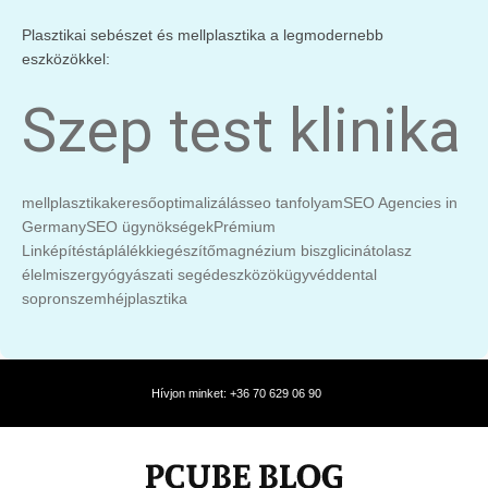
Plasztikai sebészet és mellplasztika a legmodernebb
eszközökkel:
Szep test klinika
mellplasztika
keresőoptimalizálás
seo tanfolyam
SEO Agencies in
Germany
SEO ügynökségek
Prémium
Linképítés
táplálékkiegészítő
magnézium biszglicinát
olasz
élelmiszer
gyógyászati segédeszközök
ügyvéd
dental
sopron
szemhéjplasztika
Hívjon minket: +36 70 629 06 90