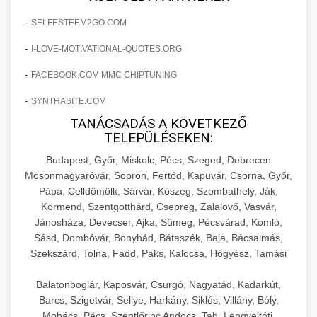
+
🍞 20. Ipari Dagasztógép
költségvetését gépi tanulással és
elkötelezettség erősítési módszerek
-
SELFESTEEM2GO.COM
automatizálással.
Professzionális ipari dagasztógépek és
-
I-LOVE-MOTIVATIONAL-QUOTES.ORG
tésztakeverő gépek pékségek és kereskedelmi
+
🔪 21. Ipari Szeletelőgép
aikampany.hu
AI hirdetési automatizálás
konyhák számára. Masszív konstrukció
-
FACEBOOK.COM MMC CHIPTUNING
megbízható teljesítményhez.
Ipari hús- és sajtszeletelő gépek professzionális
-
SYNTHASITE.COM
élelmiszer-előkészítéshez. Precíziós vágás
+
📦 22. Vákuumozó Gép
TANÁCSADÁS A KÖVETKEZŐ
chef-iparikonyhagepek.hu
állítható vastagság beállítással.
TELEPÜLÉSEKEN:
Kereskedelmi vákuumcsomagoló berendezések
kereskedelmi tésztakeverő
Budapest, Győr, Miskolc, Pécs, Szeged, Debrecen
chef-iparikonyhagepek.hu
élelmiszerek tartósításához. Hosszabbítsa a
+
Mosonmagyaróvár, Sopron, Fertőd, Kapuvár, Csorna, Győr,
🎁 23. Vákuumfóliázó Gép
szavatossági időt és tartsa meg a termék
professzionális élelmiszer szeletelő
Pápa, Celldömölk, Sárvár, Kőszeg, Szombathely, Ják,
frissességét.
Körmend, Szentgotthárd, Csepreg, Zalalövő, Vasvár,
Ipari vákuumfóliázó gépek professzionális
Jánosháza, Devecser, Ajka, Sümeg, Pécsvárad, Komló,
élelmiszer-csomagolási műveletekhez.
+
🔥 24. Ipari Sütő és Gőzpároló
Sásd, Dombóvár, Bonyhád, Bátaszék, Baja, Bácsalmás,
chef-iparikonyhagepek.hu
Hatékony lezárási és tartósítási megoldások.
Szekszárd, Tolna, Fadd, Paks, Kalocsa, Hőgyész, Tamási
Kereskedelmi légkeveréses sütők és gőzpárolók
vákuum lezáró berendezés
chef-iparikonyhagepek.hu
professzionális konyhák számára. Nagy
Balatonboglár, Kaposvár, Csurgó, Nagyatád, Kadarkút,
+
❄️ 25. Ipari Hűtőszekrény
Barcs, Szigetvár, Sellye, Harkány, Siklós, Villány, Bóly,
kapacitású sütő- és főzőberendezés precíz
kereskedelmi csomagoló gép
Mohács, Pécs, Szentlőrinc Andocs, Tab, Lengyeltóti,