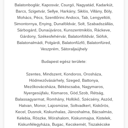
Balatonboglár, Kaposvár, Csurgó, Nagyatád, Kadarkút,
Barcs, Szigetvár, Sellye, Harkány, Siklós, Villány, Bóly,
Mohács, Pécs, Szentlőrinc Andocs, Tab, Lengyeltóti,
Simontornya, Enying, Dunaföldvár, Solt, Szabadszállás,
Sárbogárd, Dunaújváros, Kunszentmiklós, Ráckeve,
Gárdony, Székesfehérvár, Balatonföldvár, Siófok,
Balatonalmádi, Polgárdi, Balatonfűzfő, Balatonfüred,
Veszprém, Sátoraljaújhely
Budapest egész területe:
Szentes, Mindszent, Kondoros, Orosháza,
Hódmezővásárhely, Szeged, Battonya,
Mezőkovácsháza, Békéscsaba, Nagymaros,
Nyergesújfalu, Kismaros, Göd,Szob, Rétság,
Balassagyarmat, Romhány, Hollókő, Szécsény, Aszód,
Hatvan, Monor, Lajosmizse, Soltvadkert, Kiskőrös,
Kecel, Dusnok, Kiskunhalas, Jánoshalma, Bácsalmás,
Kelebia, Röszke, Mórahalom, Kiskunmajsa, Kistelek,
Kiskunfélegyháza, Bugac, Kecskemét, Tiszakécske