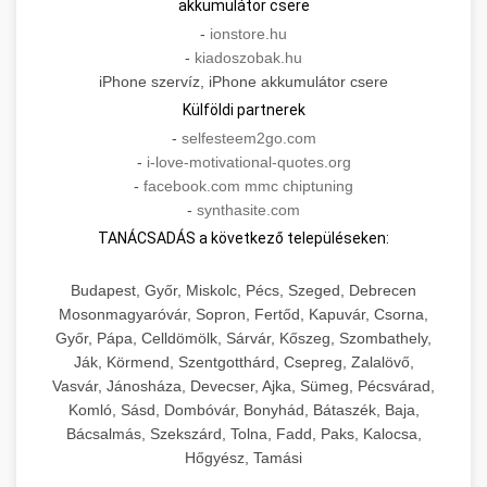
akkumulátor csere
-
ionstore.hu
-
kiadoszobak.hu
iPhone szervíz, iPhone akkumulátor csere
Külföldi partnerek
-
selfesteem2go.com
-
i-love-motivational-quotes.org
-
facebook.com mmc chiptuning
-
synthasite.com
TANÁCSADÁS a következő településeken:
Budapest, Győr, Miskolc, Pécs, Szeged, Debrecen
Mosonmagyaróvár, Sopron, Fertőd, Kapuvár, Csorna,
Győr, Pápa, Celldömölk, Sárvár, Kőszeg, Szombathely,
Ják, Körmend, Szentgotthárd, Csepreg, Zalalövő,
Vasvár, Jánosháza, Devecser, Ajka, Sümeg, Pécsvárad,
Komló, Sásd, Dombóvár, Bonyhád, Bátaszék, Baja,
Bácsalmás, Szekszárd, Tolna, Fadd, Paks, Kalocsa,
Hőgyész, Tamási