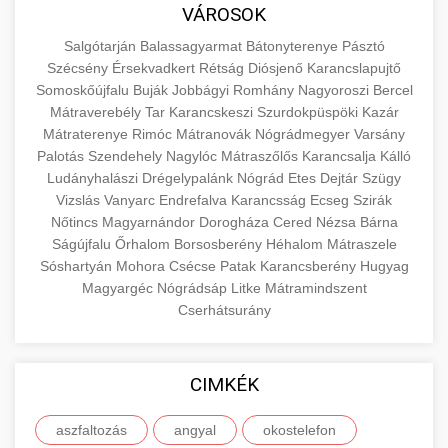
közgazdaságtanban és az üzleti életben.
VÁROSOK
minőségi backlink szolgáltatás
Ismerje meg a terméktípusokat és szolgáltatási
Információk az EU finanszírozási
Salgótarján
Balassagyarmat
Bátonyterenye
Pásztó
kategóriákat.
lehetőségeiről, pályázatokról és pénzügyi
Szécsény
Érsekvadkert
Rétság
Diósjenő
Karancslapujtő
+
🚀 7. SEO Ügynökség
támogatási programokról. Maradjon tájékozott
Somoskőújfalu
Buják
Jobbágyi
Romhány
Nagyoroszi
Bercel
en.wikipedia.org
gazdasági koncepciók
Mátraverebély
Tar
Karancskeszi
Szurdokpüspöki
Kazár
a vállalkozások és projektek számára elérhető
Szakértő keresőmotor-optimalizálási
Mátraterenye
Rimóc
Mátranovák
Nógrádmegyer
Varsány
forrásokról.
szolgáltatások webhelye láthatóságának és
+
💎 8. Mellplasztika
Palotás
Szendehely
Nagylóc
Mátraszőlős
Karancsalja
Kálló
organikus forgalmának javításához. Technikai
Ludányhalászi
Drégelypalánk
Nógrád
Etes
Dejtár
Szügy
kozter.com - EU-s pénzek
SEO, tartalom optimalizálás és még sok más.
Vizslás
Professzionális mellnagyobbítási szolgáltatások
Vanyarc
Endrefalva
Karancsság
Ecseg
Szirák
Nőtincs
Magyarnándor
Dorogháza
Cered
Nézsa
Bárna
tapasztalt sebészekkel. Tudjon meg többet az
EU pályázati programok
+
✨ 9. Hasplasztika
Ságújfalu
Őrhalom
Borsosberény
Héhalom
Mátraszele
onlinemarketing101.biz
eljárásokról, a gyógyulásról és a konzultációs
Sóshartyán
Mohora
Csécse
Patak
Karancsberény
Hugyag
lehetőségekről az esztétikai fejlesztéshez.
Szakértő hasplasztikai eljárások laposabb,
keresési optimalizálási szakértők
Magyargéc
Nógrádsáp
Litke
Mátramindszent
feszesebb has eléréséhez. Konzultáció
Cserhátsurány
+
👁️ 10. Szemhéjplasztika
szeptest.com
kozmetikai mellsebészet
minősített plasztikai sebészekkel és átfogó
utókezeléssel.
Professzionális blefaroplasztikai eljárások
CIMKÉK
megjelenése frissítéséhez. Felső és alsó
📈 11. Paciensek Számának
+
szeptest.com
has kontúrozó műtét
szemhéjműtét tapasztalt kozmetikai
150%-os Növelése
aszfaltozás
angyal
okostelefon
sebészekkel.