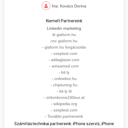
Írta: Kovács Dorina
Kiemelt Partnereink
Linkedin marketing
itt giaform.hu
cnc giaform.hu
-
giaform.hu forgácsolás
-
szeptest.com
-
attilaglazer.com
-
ameamed.com
-
bit.ly
-
onlinebor.hu
-
chiptuning.hu
-
bit.ly itt
-
zirkonkrone240eur.at
-
wikipedia.org
-
szeptest.com
-
További partnereink
Számítástechnikai partnereink: iPhone szervíz, iPhone