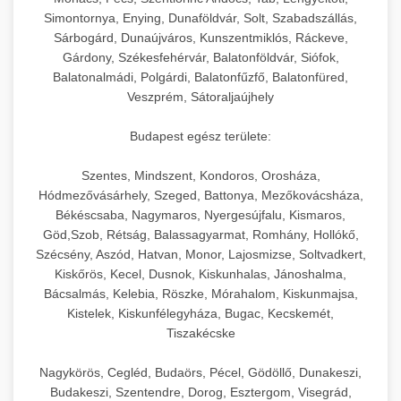
hőmérséklet-szabályozással.
Professzionális hűtőegységek és hűtőkamrák
Simontornya, Enying, Dunaföldvár, Solt, Szabadszállás,
kereskedelmi konyhák számára.
Sárbogárd, Dunaújváros, Kunszentmiklós, Ráckeve,
+
💧 26. Ipari Mosogatógép
chef-iparikonyhagepek.hu
Energiahatékony hűtési megoldások nagy
Gárdony, Székesfehérvár, Balatonföldvár, Siófok,
Balatonalmádi, Polgárdi, Balatonfűzfő, Balatonfüred,
kapacitással.
Kereskedelmi mosogatóberendezések nagy
kereskedelmi sütősütő
Veszprém, Sátoraljaújhely
forgalmú éttermi műveletekhez. Gyors tisztítási
+
🧀 27. Ipari Sajtreszelő Gép
chef-iparikonyhagepek.hu
ciklusok fertőtlenítési képességekkel.
Budapest egész területe:
Ipari sajtreszelők és aprítógépek kereskedelmi
kereskedelmi hűtőegység
chef-iparikonyhagepek.hu
Szentes, Mindszent, Kondoros, Orosháza,
élelmiszer-előkészítéshez. Különböző reszelési
🍳 28. Nagykonyhai
+
Hódmezővásárhely, Szeged, Battonya, Mezőkovácsháza,
méretek különböző alkalmazásokhoz.
kereskedelmi mosogatógép
Berendezések
Békéscsaba, Nagymaros, Nyergesújfalu, Kismaros,
Göd,Szob, Rétság, Balassagyarmat, Romhány, Hollókő,
chef-iparikonyhagepek.hu
Teljes körű nagykonyhai berendezések és
Szécsény, Aszód, Hatvan, Monor, Lajosmizse, Soltvadkert,
professzionális vendéglátóipari kellékek.
Kiskőrös, Kecel, Dusnok, Kiskunhalas, Jánoshalma,
kereskedelmi sajtreszelő
Bácsalmás, Kelebia, Röszke, Mórahalom, Kiskunmajsa,
Minden, ami szükséges éttermi és catering
Kistelek, Kiskunfélegyháza, Bugac, Kecskemét,
műveletekhez.
Tiszakécske
chef-iparikonyhagepek.hu
Nagykörös, Cegléd, Budaörs, Pécel, Gödöllő, Dunakeszi,
Budakeszi, Szentendre, Dorog, Esztergom, Visegrád,
kereskedelmi konyhai megoldások