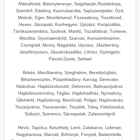
Mátrafüred, Bátonyterenye, Salgótarján,Rudabánya,
Szendrő, Edelény, Kazincbarcika, Sajószentpéter, Ózd,
Miskolc, Eger, Mezőkövesd, Füzesabony, Tiszafüred,
Heves, Jászapáti, Kunhegyes, Újszász, Kisújszállás,
Törökszentmiklós, Szolnok, Martfű, Tiszaföldvár, Túrkeve,
Mezőtúr, Gyomaendrőd, Szarvas, Kunszentmárton,
Csongrád, Abony, Nagykáta, Újszász, Jászberény,
Jászfényszaru, Jászárokszállás, Lőrinci, Gyöngyös,
Pásztó,Gyula, Sarkad
Békés, Mezőberény, Szeghalom, Berettyóújfalu,
Biharkeresztes, Püspökladány, Karcag, Derecske,
Nádudvar, Hajdúszoboszló, Debrecen, Balmazújváros,
Hajdúböszörmény, Téglás, Hajdúhadház, Nyíradony,
Újfehértó, Hajdúdorog, Mezőcsát, Polgár, Hajdúnánás,
Tiszaújváros, Tiszavasvári, Tiszalök, Tokaj, Felsőzsolca,
Szikszó, Szerencs, Sárospatak, Zalaszentgrót
Hévíz, Tapolca, Keszthely, Lenti, Zalakaros, Letenye,
Nagykanizsa, Marcali, Böhönye, Fonyód, Balatonlelle,