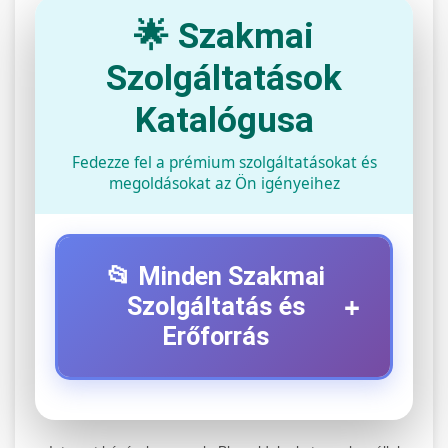
🌟 Szakmai
Szolgáltatások
Katalógusa
Fedezze fel a prémium szolgáltatásokat és
megoldásokat az Ön igényeihez
📂 Minden Szakmai
+
Szolgáltatás és
Erőforrás
⚡ 1. Legjobb Elektromos Roller
+
Szerviz