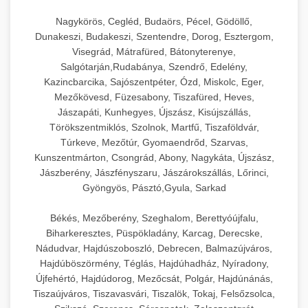
Nagykörös, Cegléd, Budaörs, Pécel, Gödöllő,
Dunakeszi, Budakeszi, Szentendre, Dorog, Esztergom,
Visegrád, Mátrafüred, Bátonyterenye,
Salgótarján,Rudabánya, Szendrő, Edelény,
Kazincbarcika, Sajószentpéter, Ózd, Miskolc, Eger,
Mezőkövesd, Füzesabony, Tiszafüred, Heves,
Jászapáti, Kunhegyes, Újszász, Kisújszállás,
Törökszentmiklós, Szolnok, Martfű, Tiszaföldvár,
Túrkeve, Mezőtúr, Gyomaendrőd, Szarvas,
Kunszentmárton, Csongrád, Abony, Nagykáta, Újszász,
Jászberény, Jászfényszaru, Jászárokszállás, Lőrinci,
Gyöngyös, Pásztó,Gyula, Sarkad
Békés, Mezőberény, Szeghalom, Berettyóújfalu,
Biharkeresztes, Püspökladány, Karcag, Derecske,
Nádudvar, Hajdúszoboszló, Debrecen, Balmazújváros,
Hajdúböszörmény, Téglás, Hajdúhadház, Nyíradony,
Újfehértó, Hajdúdorog, Mezőcsát, Polgár, Hajdúnánás,
Tiszaújváros, Tiszavasvári, Tiszalök, Tokaj, Felsőzsolca,