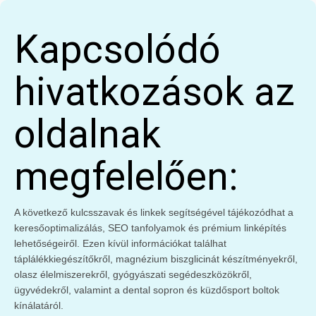
Kapcsolódó
hivatkozások az
oldalnak
megfelelően:
A következő kulcsszavak és linkek segítségével tájékozódhat a
keresőoptimalizálás, SEO tanfolyamok és prémium linképítés
lehetőségeiről. Ezen kívül információkat találhat
táplálékkiegészítőkről, magnézium biszglicinát készítményekről,
olasz élelmiszerekről, gyógyászati segédeszközökről,
ügyvédekről, valamint a dental sopron és küzdősport boltok
kínálatáról.