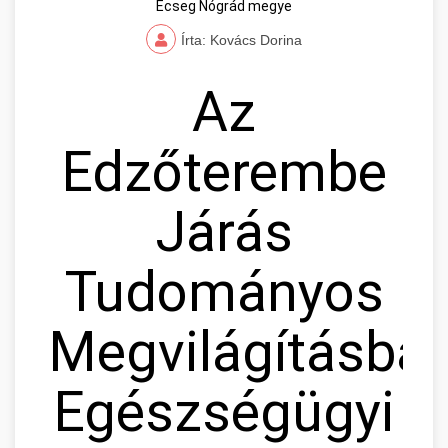
Ecseg Nógrád megye
Írta: Kovács Dorina
Az
Edzőterembe
Járás
Tudományos
Megvilágításban
Egészségügyi