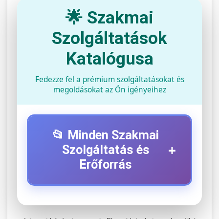
🌟 Szakmai
Szolgáltatások
Katalógusa
Fedezze fel a prémium szolgáltatásokat és
megoldásokat az Ön igényeihez
📂 Minden Szakmai
+
Szolgáltatás és
Erőforrás
⚡ 1. Legjobb Elektromos Roller
+
Szerviz