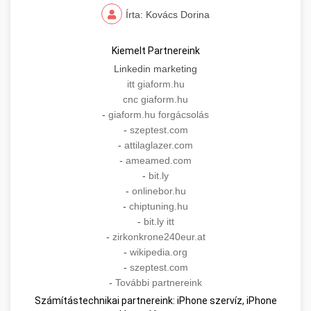
Írta: Kovács Dorina
Kiemelt Partnereink
Linkedin marketing
itt giaform.hu
cnc giaform.hu
-
giaform.hu forgácsolás
-
szeptest.com
-
attilaglazer.com
-
ameamed.com
-
bit.ly
-
onlinebor.hu
-
chiptuning.hu
-
bit.ly itt
-
zirkonkrone240eur.at
-
wikipedia.org
-
szeptest.com
-
További partnereink
Számítástechnikai partnereink: iPhone szervíz, iPhone