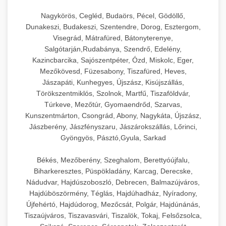
Nagykörös, Cegléd, Budaörs, Pécel, Gödöllő,
Dunakeszi, Budakeszi, Szentendre, Dorog, Esztergom,
Visegrád, Mátrafüred, Bátonyterenye,
Salgótarján,Rudabánya, Szendrő, Edelény,
Kazincbarcika, Sajószentpéter, Ózd, Miskolc, Eger,
Mezőkövesd, Füzesabony, Tiszafüred, Heves,
Jászapáti, Kunhegyes, Újszász, Kisújszállás,
Törökszentmiklós, Szolnok, Martfű, Tiszaföldvár,
Túrkeve, Mezőtúr, Gyomaendrőd, Szarvas,
Kunszentmárton, Csongrád, Abony, Nagykáta, Újszász,
Jászberény, Jászfényszaru, Jászárokszállás, Lőrinci,
Gyöngyös, Pásztó,Gyula, Sarkad
Békés, Mezőberény, Szeghalom, Berettyóújfalu,
Biharkeresztes, Püspökladány, Karcag, Derecske,
Nádudvar, Hajdúszoboszló, Debrecen, Balmazújváros,
Hajdúböszörmény, Téglás, Hajdúhadház, Nyíradony,
Újfehértó, Hajdúdorog, Mezőcsát, Polgár, Hajdúnánás,
Tiszaújváros, Tiszavasvári, Tiszalök, Tokaj, Felsőzsolca,