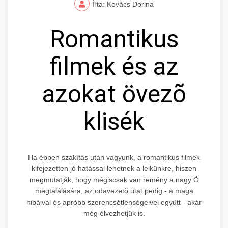
Írta: Kovács Dorina
Romantikus
filmek és az
azokat övezõ
klisék
Ha éppen szakítás után vagyunk, a romantikus filmek
kifejezetten jó hatással lehetnek a lelkünkre, hiszen
megmutatják, hogy mégiscsak van remény a nagy Õ
megtalálására, az odavezetõ utat pedig - a maga
hibáival és apróbb szerencsétlenségeivel együtt - akár
még élvezhetjük is.