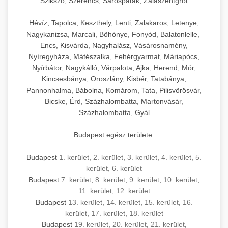
Szikszó, Szerencs, Sárospatak, Zalaszentgrót
Hévíz, Tapolca, Keszthely, Lenti, Zalakaros, Letenye,
Nagykanizsa, Marcali, Böhönye, Fonyód, Balatonlelle,
Encs, Kisvárda, Nagyhalász, Vásárosnamény,
Nyíregyháza, Mátészalka, Fehérgyarmat, Máriapócs,
Nyírbátor, Nagykálló, Várpalota, Ajka, Herend, Mór,
Kincsesbánya, Oroszlány, Kisbér, Tatabánya,
Pannonhalma, Bábolna, Komárom, Tata, Pilisvörösvár,
Bicske, Érd, Százhalombatta, Martonvásár,
Százhalombatta, Gyál
Budapest egész területe:
Budapest
1. kerület
,
2. kerület
,
3. kerület
,
4. kerület
,
5.
kerület
,
6. kerület
Budapest
7. kerület
,
8. kerület
,
9. kerület
,
10. kerület
,
11. kerület
,
12. kerület
Budapest
13. kerület
,
14. kerület
,
15. kerület
,
16.
kerület
,
17. kerület
,
18. kerület
Budapest
19. kerület
,
20. kerület
,
21. kerület
,