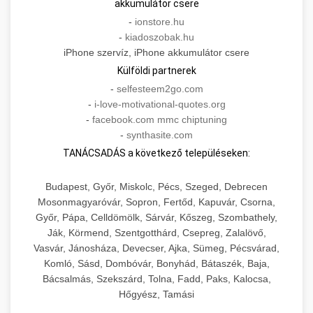
akkumulátor csere
-
ionstore.hu
-
kiadoszobak.hu
iPhone szervíz, iPhone akkumulátor csere
Külföldi partnerek
-
selfesteem2go.com
-
i-love-motivational-quotes.org
-
facebook.com mmc chiptuning
-
synthasite.com
TANÁCSADÁS a következő településeken:
Budapest, Győr, Miskolc, Pécs, Szeged, Debrecen
Mosonmagyaróvár, Sopron, Fertőd, Kapuvár, Csorna,
Győr, Pápa, Celldömölk, Sárvár, Kőszeg, Szombathely,
Ják, Körmend, Szentgotthárd, Csepreg, Zalalövő,
Vasvár, Jánosháza, Devecser, Ajka, Sümeg, Pécsvárad,
Komló, Sásd, Dombóvár, Bonyhád, Bátaszék, Baja,
Bácsalmás, Szekszárd, Tolna, Fadd, Paks, Kalocsa,
Hőgyész, Tamási