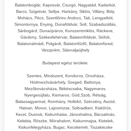
Balatonboglár, Kaposvár, Csurgó, Nagyatád, Kadarkút,
Barcs, Szigetvár, Sellye, Harkány, Siklós, Villány, Bóly,
Mohács, Pécs, Szentlőrinc Andocs, Tab, Lengyeltóti,
Simontornya, Enying, Dunaföldvár, Solt, Szabadszállás,
Sárbogárd, Dunaújváros, Kunszentmiklós, Ráckeve,
Gárdony, Székesfehérvár, Balatonföldvár, Siófok,
Balatonalmádi, Polgárdi, Balatonfűzfő, Balatonfüred,
Veszprém, Sátoraljaújhely
Budapest egész területe:
Szentes, Mindszent, Kondoros, Orosháza,
Hódmezővásárhely, Szeged, Battonya,
Mezőkovácsháza, Békéscsaba, Nagymaros,
Nyergesújfalu, Kismaros, Göd,Szob, Rétság,
Balassagyarmat, Romhány, Hollókő, Szécsény, Aszód,
Hatvan, Monor, Lajosmizse, Soltvadkert, Kiskőrös,
Kecel, Dusnok, Kiskunhalas, Jánoshalma, Bácsalmás,
Kelebia, Röszke, Mórahalom, Kiskunmajsa, Kistelek,
Kiskunfélegyháza, Bugac, Kecskemét, Tiszakécske