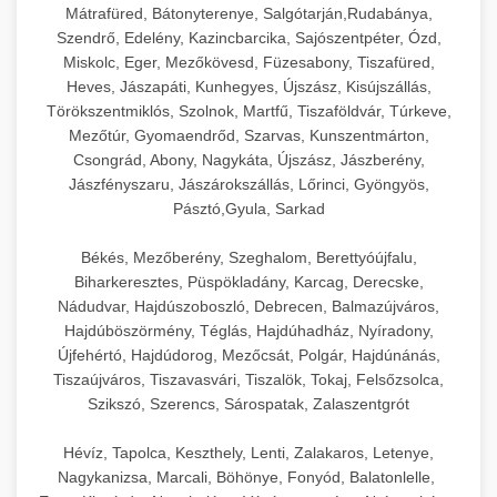
Mátrafüred, Bátonyterenye, Salgótarján,Rudabánya,
Szendrő, Edelény, Kazincbarcika, Sajószentpéter, Ózd,
Miskolc, Eger, Mezőkövesd, Füzesabony, Tiszafüred,
Heves, Jászapáti, Kunhegyes, Újszász, Kisújszállás,
Törökszentmiklós, Szolnok, Martfű, Tiszaföldvár, Túrkeve,
Mezőtúr, Gyomaendrőd, Szarvas, Kunszentmárton,
Csongrád, Abony, Nagykáta, Újszász, Jászberény,
Jászfényszaru, Jászárokszállás, Lőrinci, Gyöngyös,
Pásztó,Gyula, Sarkad
Békés, Mezőberény, Szeghalom, Berettyóújfalu,
Biharkeresztes, Püspökladány, Karcag, Derecske,
Nádudvar, Hajdúszoboszló, Debrecen, Balmazújváros,
Hajdúböszörmény, Téglás, Hajdúhadház, Nyíradony,
Újfehértó, Hajdúdorog, Mezőcsát, Polgár, Hajdúnánás,
Tiszaújváros, Tiszavasvári, Tiszalök, Tokaj, Felsőzsolca,
Szikszó, Szerencs, Sárospatak, Zalaszentgrót
Hévíz, Tapolca, Keszthely, Lenti, Zalakaros, Letenye,
Nagykanizsa, Marcali, Böhönye, Fonyód, Balatonlelle,