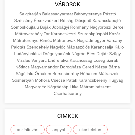
közgazdaságtanban és az üzleti életben.
VÁROSOK
minőségi backlink szolgáltatás
Ismerje meg a terméktípusokat és szolgáltatási
Információk az EU finanszírozási
Salgótarján
Balassagyarmat
Bátonyterenye
Pásztó
kategóriákat.
lehetőségeiről, pályázatokról és pénzügyi
Szécsény
Érsekvadkert
Rétság
Diósjenő
Karancslapujtő
+
🚀 7. SEO Ügynökség
támogatási programokról. Maradjon tájékozott
Somoskőújfalu
Buják
Jobbágyi
Romhány
Nagyoroszi
Bercel
en.wikipedia.org
gazdasági koncepciók
Mátraverebély
Tar
Karancskeszi
Szurdokpüspöki
Kazár
a vállalkozások és projektek számára elérhető
Szakértő keresőmotor-optimalizálási
Mátraterenye
Rimóc
Mátranovák
Nógrádmegyer
Varsány
forrásokról.
szolgáltatások webhelye láthatóságának és
+
💎 8. Mellplasztika
Palotás
Szendehely
Nagylóc
Mátraszőlős
Karancsalja
Kálló
organikus forgalmának javításához. Technikai
Ludányhalászi
Drégelypalánk
Nógrád
Etes
Dejtár
Szügy
kozter.com - EU-s pénzek
SEO, tartalom optimalizálás és még sok más.
Vizslás
Professzionális mellnagyobbítási szolgáltatások
Vanyarc
Endrefalva
Karancsság
Ecseg
Szirák
Nőtincs
Magyarnándor
Dorogháza
Cered
Nézsa
Bárna
tapasztalt sebészekkel. Tudjon meg többet az
EU pályázati programok
+
✨ 9. Hasplasztika
Ságújfalu
Őrhalom
Borsosberény
Héhalom
Mátraszele
onlinemarketing101.biz
eljárásokról, a gyógyulásról és a konzultációs
Sóshartyán
Mohora
Csécse
Patak
Karancsberény
Hugyag
lehetőségekről az esztétikai fejlesztéshez.
Szakértő hasplasztikai eljárások laposabb,
keresési optimalizálási szakértők
Magyargéc
Nógrádsáp
Litke
Mátramindszent
feszesebb has eléréséhez. Konzultáció
Cserhátsurány
+
👁️ 10. Szemhéjplasztika
szeptest.com
kozmetikai mellsebészet
minősített plasztikai sebészekkel és átfogó
utókezeléssel.
Professzionális blefaroplasztikai eljárások
CIMKÉK
megjelenése frissítéséhez. Felső és alsó
📈 11. Paciensek Számának
+
szeptest.com
has kontúrozó műtét
szemhéjműtét tapasztalt kozmetikai
150%-os Növelése
aszfaltozás
angyal
okostelefon
sebészekkel.