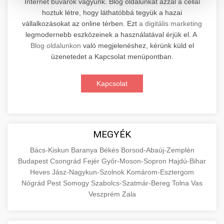
Internet búvárok vagyunk. Blog oldalunkat azzal a céllal
hoztuk létre, hogy láthatóbbá tegyük a hazai
Professzionális elektromos roller javítási és
vállalkozásokat az online térben. Ezt
a digitális marketing
karbantartási szolgáltatások. Szakértő
📊 2. Online Marketing
legmodernebb eszközeinek a használatával érjük el. A
+
technikusaink minőségi szervízt nyújtanak
Ügynökség
Blog oldalunkon
való megjelenéshez, kérünk küld el
minden jelentős márkához és modellhez.
üzenetedet a Kapcsolat menüpontban.
Átfogó online marketing szolgáltatások,
Szervizközpont Látogatása
beleértve a SEO-t, közösségi média kezelést és
+
Kapcsolat
🛴 3. Legjobb Elektromos Roller
digitális hirdetéseket. Növekedés elérése
roller javítószerviz
adatvezérelt stratégiákkal.
Találja meg a piacon elérhető legjobb
elektromos rollereket. Hasonlítsa össze a
+
🔗 4. Prémium Linképítés
aimarketingugynokseg.hu
MEGYÉK
legjobb modelleket, funkciókat és árakat
megalapozott vásárlási döntéshez.
Magas minőségű backlink beszerzési
digitális ügynökségi szolgáltatások
Bács-Kiskun
Baranya
Békés
Borsod-Abaúj-Zemplén
Budapest
Csongrád
Fejér
Győr-Moson-Sopron
Hajdú-Bihar
szolgáltatások webhelye autoritásának és
📦 5. Termékek és
+
Legjobb Modellek Megtekintése
Heves
Jász-Nagykun-Szolnok
Komárom-Esztergom
keresőmotoros rangsorolásának növeléséhez.
Szolgáltatások
Nógrád
Pest
Somogy
Szabolcs-Szatmár-Bereg
Tolna
Vas
Csak fehér kalapú technikák.
e-roller értékelések
Veszprém
Zala
Oktatási forrás, amely magyarázza az áruk és
aimarketingugynokseg.hu
szolgáltatások alapvető fogalmait a
+
💶 6. EU-s Pénzek