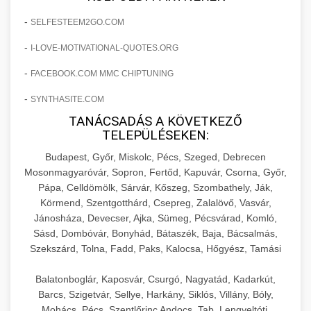
+
🍞 20. Ipari Dagasztógép
költségvetését gépi tanulással és
elkötelezettség erősítési módszerek
-
SELFESTEEM2GO.COM
automatizálással.
Professzionális ipari dagasztógépek és
-
I-LOVE-MOTIVATIONAL-QUOTES.ORG
tésztakeverő gépek pékségek és kereskedelmi
+
🔪 21. Ipari Szeletelőgép
aikampany.hu
AI hirdetési automatizálás
konyhák számára. Masszív konstrukció
-
FACEBOOK.COM MMC CHIPTUNING
megbízható teljesítményhez.
Ipari hús- és sajtszeletelő gépek professzionális
-
SYNTHASITE.COM
élelmiszer-előkészítéshez. Precíziós vágás
+
📦 22. Vákuumozó Gép
TANÁCSADÁS A KÖVETKEZŐ
chef-iparikonyhagepek.hu
állítható vastagság beállítással.
TELEPÜLÉSEKEN:
Kereskedelmi vákuumcsomagoló berendezések
kereskedelmi tésztakeverő
Budapest, Győr, Miskolc, Pécs, Szeged, Debrecen
chef-iparikonyhagepek.hu
élelmiszerek tartósításához. Hosszabbítsa a
+
Mosonmagyaróvár, Sopron, Fertőd, Kapuvár, Csorna, Győr,
🎁 23. Vákuumfóliázó Gép
szavatossági időt és tartsa meg a termék
professzionális élelmiszer szeletelő
Pápa, Celldömölk, Sárvár, Kőszeg, Szombathely, Ják,
frissességét.
Körmend, Szentgotthárd, Csepreg, Zalalövő, Vasvár,
Ipari vákuumfóliázó gépek professzionális
Jánosháza, Devecser, Ajka, Sümeg, Pécsvárad, Komló,
élelmiszer-csomagolási műveletekhez.
+
🔥 24. Ipari Sütő és Gőzpároló
Sásd, Dombóvár, Bonyhád, Bátaszék, Baja, Bácsalmás,
chef-iparikonyhagepek.hu
Hatékony lezárási és tartósítási megoldások.
Szekszárd, Tolna, Fadd, Paks, Kalocsa, Hőgyész, Tamási
Kereskedelmi légkeveréses sütők és gőzpárolók
vákuum lezáró berendezés
chef-iparikonyhagepek.hu
professzionális konyhák számára. Nagy
Balatonboglár, Kaposvár, Csurgó, Nagyatád, Kadarkút,
+
❄️ 25. Ipari Hűtőszekrény
Barcs, Szigetvár, Sellye, Harkány, Siklós, Villány, Bóly,
kapacitású sütő- és főzőberendezés precíz
kereskedelmi csomagoló gép
Mohács, Pécs, Szentlőrinc Andocs, Tab, Lengyeltóti,