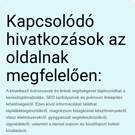
Kapcsolódó
hivatkozások az
oldalnak
megfelelően:
A következő kulcsszavak és linkek segítségével tájékozódhat a
keresőoptimalizálás, SEO tanfolyamok és prémium linképítés
lehetőségeiről. Ezen kívül információkat találhat
táplálékkiegészítőkről, magnézium biszglicinát készítményekről,
olasz élelmiszerekről, gyógyászati segédeszközökről,
ügyvédekről, valamint a dental sopron és küzdősport boltok
kínálatáról.