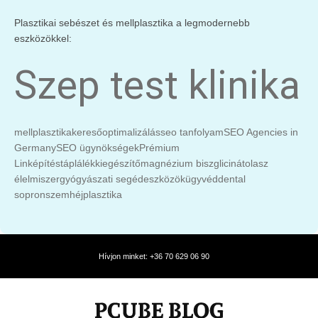
Plasztikai sebészet és mellplasztika a legmodernebb
eszközökkel:
Szep test klinika
mellplasztika
keresőoptimalizálás
seo tanfolyam
SEO Agencies in
Germany
SEO ügynökségek
Prémium
Linképítés
táplálékkiegészítő
magnézium biszglicinát
olasz
élelmiszer
gyógyászati segédeszközök
ügyvéd
dental
sopron
szemhéjplasztika
Hívjon minket: +36 70 629 06 90