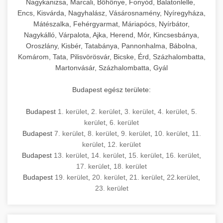
Nagykanizsa, Marcali, Böhönye, Fonyód, Balatonlelle,
Encs, Kisvárda, Nagyhalász, Vásárosnamény, Nyíregyháza,
Mátészalka, Fehérgyarmat, Máriapócs, Nyírbátor,
Nagykálló, Várpalota, Ajka, Herend, Mór, Kincsesbánya,
Oroszlány, Kisbér, Tatabánya, Pannonhalma, Bábolna,
Komárom, Tata, Pilisvörösvár, Bicske, Érd, Százhalombatta,
Martonvásár, Százhalombatta, Gyál
Budapest egész területe:
Budapest
1. kerület
,
2. kerület
,
3. kerület
,
4. kerület
,
5.
kerület
,
6. kerület
Budapest
7. kerület
,
8. kerület
,
9. kerület
,
10. kerület
,
11.
kerület
,
12. kerület
Budapest
13. kerület
,
14. kerület
,
15. kerület
,
16. kerület
,
17. kerület
,
18. kerület
Budapest
19. kerület
,
20. kerület
,
21. kerület
,
22.kerület
,
23. kerület