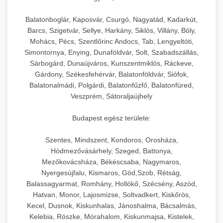
Balatonboglár, Kaposvár, Csurgó, Nagyatád, Kadarkút,
Barcs, Szigetvár, Sellye, Harkány, Siklós, Villány, Bóly,
Mohács, Pécs, Szentlőrinc Andocs, Tab, Lengyeltóti,
Simontornya, Enying, Dunaföldvár, Solt, Szabadszállás,
Sárbogárd, Dunaújváros, Kunszentmiklós, Ráckeve,
Gárdony, Székesfehérvár, Balatonföldvár, Siófok,
Balatonalmádi, Polgárdi, Balatonfűzfő, Balatonfüred,
Veszprém, Sátoraljaújhely
Budapest egész területe:
Szentes, Mindszent, Kondoros, Orosháza,
Hódmezővásárhely, Szeged, Battonya,
Mezőkovácsháza, Békéscsaba, Nagymaros,
Nyergesújfalu, Kismaros, Göd,Szob, Rétság,
Balassagyarmat, Romhány, Hollókő, Szécsény, Aszód,
Hatvan, Monor, Lajosmizse, Soltvadkert, Kiskőrös,
Kecel, Dusnok, Kiskunhalas, Jánoshalma, Bácsalmás,
Kelebia, Röszke, Mórahalom, Kiskunmajsa, Kistelek,