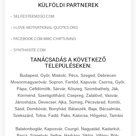
+
🍞 20. Ipari Dagasztógép
KÜLFÖLDI PARTNEREK
költségvetését gépi tanulással és
elkötelezettség erősítési módszerek
automatizálással.
Professzionális ipari dagasztógépek és
-
SELFESTEEM2GO.COM
tésztakeverő gépek pékségek és kereskedelmi
+
🔪 21. Ipari Szeletelőgép
-
I-LOVE-MOTIVATIONAL-QUOTES.ORG
aikampany.hu
AI hirdetési automatizálás
konyhák számára. Masszív konstrukció
megbízható teljesítményhez.
-
FACEBOOK.COM MMC CHIPTUNING
Ipari hús- és sajtszeletelő gépek professzionális
élelmiszer-előkészítéshez. Precíziós vágás
+
-
SYNTHASITE.COM
📦 22. Vákuumozó Gép
chef-iparikonyhagepek.hu
állítható vastagság beállítással.
TANÁCSADÁS A KÖVETKEZŐ
Kereskedelmi vákuumcsomagoló berendezések
kereskedelmi tésztakeverő
TELEPÜLÉSEKEN:
chef-iparikonyhagepek.hu
élelmiszerek tartósításához. Hosszabbítsa a
+
Budapest, Győr, Miskolc, Pécs, Szeged, Debrecen
🎁 23. Vákuumfóliázó Gép
szavatossági időt és tartsa meg a termék
professzionális élelmiszer szeletelő
Mosonmagyaróvár, Sopron, Fertőd, Kapuvár, Csorna, Győr,
frissességét.
Pápa, Celldömölk, Sárvár, Kőszeg, Szombathely, Ják,
Ipari vákuumfóliázó gépek professzionális
Körmend, Szentgotthárd, Csepreg, Zalalövő, Vasvár,
élelmiszer-csomagolási műveletekhez.
+
🔥 24. Ipari Sütő és Gőzpároló
Jánosháza, Devecser, Ajka, Sümeg, Pécsvárad, Komló,
chef-iparikonyhagepek.hu
Hatékony lezárási és tartósítási megoldások.
Sásd, Dombóvár, Bonyhád, Bátaszék, Baja, Bácsalmás,
Kereskedelmi légkeveréses sütők és gőzpárolók
vákuum lezáró berendezés
Szekszárd, Tolna, Fadd, Paks, Kalocsa, Hőgyész, Tamási
chef-iparikonyhagepek.hu
professzionális konyhák számára. Nagy
+
❄️ 25. Ipari Hűtőszekrény
Balatonboglár, Kaposvár, Csurgó, Nagyatád, Kadarkút,
kapacitású sütő- és főzőberendezés precíz
kereskedelmi csomagoló gép
Barcs, Szigetvár, Sellye, Harkány, Siklós, Villány, Bóly,