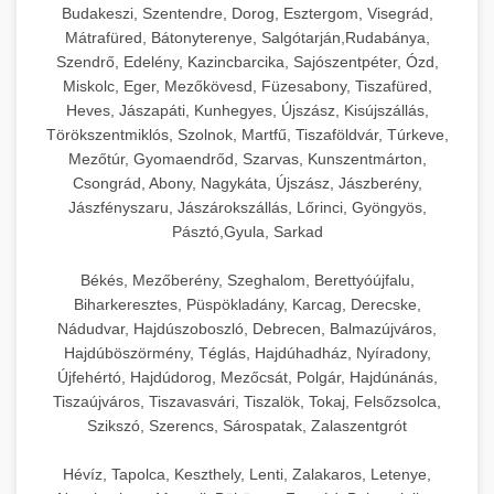
Budakeszi, Szentendre, Dorog, Esztergom, Visegrád,
Mátrafüred, Bátonyterenye, Salgótarján,Rudabánya,
Szendrő, Edelény, Kazincbarcika, Sajószentpéter, Ózd,
Miskolc, Eger, Mezőkövesd, Füzesabony, Tiszafüred,
Heves, Jászapáti, Kunhegyes, Újszász, Kisújszállás,
Törökszentmiklós, Szolnok, Martfű, Tiszaföldvár, Túrkeve,
Mezőtúr, Gyomaendrőd, Szarvas, Kunszentmárton,
Csongrád, Abony, Nagykáta, Újszász, Jászberény,
Jászfényszaru, Jászárokszállás, Lőrinci, Gyöngyös,
Pásztó,Gyula, Sarkad
Békés, Mezőberény, Szeghalom, Berettyóújfalu,
Biharkeresztes, Püspökladány, Karcag, Derecske,
Nádudvar, Hajdúszoboszló, Debrecen, Balmazújváros,
Hajdúböszörmény, Téglás, Hajdúhadház, Nyíradony,
Újfehértó, Hajdúdorog, Mezőcsát, Polgár, Hajdúnánás,
Tiszaújváros, Tiszavasvári, Tiszalök, Tokaj, Felsőzsolca,
Szikszó, Szerencs, Sárospatak, Zalaszentgrót
Hévíz, Tapolca, Keszthely, Lenti, Zalakaros, Letenye,