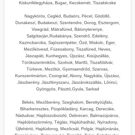
Kiskunfélegyháza, Bugac, Kecskemét, Tiszakécske
Nagykörös, Cegléd, Budaörs, Pécel, Gödöllő,
Dunakeszi, Budakeszi, Szentendre, Dorog, Esztergom,
Visegrád, Mátrafüred, Bátonyterenye,
Salgótarján,Rudabánya, Szendrő, Edelény,
Kazincbarcika, Sajószentpéter, Ózd, Miskolc, Eger,
Mezőkövesd, Füzesabony, Tiszafüred, Heves,
Jászapáti, Kunhegyes, Újszász, Kisújszállás,
Törökszentmiklós, Szolnok, Martfű, Tiszaföldvár,
Túrkeve, Mezőtúr, Gyomaendrőd, Szarvas,
Kunszentmárton, Csongrád, Abony, Nagykáta, Újszász,
Jászberény, Jászfényszaru, Jászárokszállás, Lőrinci,
Gyöngyös, Pásztó,Gyula, Sarkad
Békés, Mezőberény, Szeghalom, Berettyóújfalu,
Biharkeresztes, Püspökladány, Karcag, Derecske,
Nádudvar, Hajdúszoboszló, Debrecen, Balmazújváros,
Hajdúböszörmény, Téglás, Hajdúhadház, Nyíradony,
Újfehértó, Hajdúdorog, Mezőcsát, Polgár, Hajdúnánás,