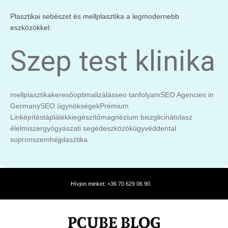
Plasztikai sebészet és mellplasztika a legmodernebb
eszközökkel:
Szep test klinika
mellplasztika
keresőoptimalizálás
seo tanfolyam
SEO Agencies in
Germany
SEO ügynökségek
Prémium
Linképítés
táplálékkiegészítő
magnézium biszglicinát
olasz
élelmiszer
gyógyászati segédeszközök
ügyvéd
dental
sopron
szemhéjplasztika
Hívjon minket: +36 70 629 06 90