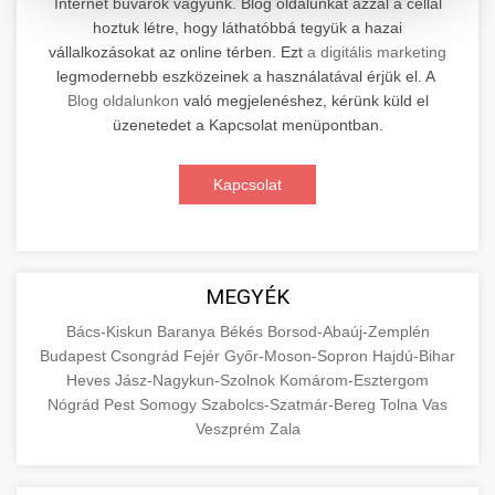
Internet búvárok vagyunk. Blog oldalunkat azzal a céllal
hoztuk létre, hogy láthatóbbá tegyük a hazai
Professzionális elektromos roller javítási és
vállalkozásokat az online térben. Ezt
a digitális marketing
karbantartási szolgáltatások. Szakértő
📊 2. Online Marketing
legmodernebb eszközeinek a használatával érjük el. A
+
technikusaink minőségi szervízt nyújtanak
Ügynökség
Blog oldalunkon
való megjelenéshez, kérünk küld el
minden jelentős márkához és modellhez.
üzenetedet a Kapcsolat menüpontban.
Átfogó online marketing szolgáltatások,
Szervizközpont Látogatása
beleértve a SEO-t, közösségi média kezelést és
+
Kapcsolat
🛴 3. Legjobb Elektromos Roller
digitális hirdetéseket. Növekedés elérése
roller javítószerviz
adatvezérelt stratégiákkal.
Találja meg a piacon elérhető legjobb
elektromos rollereket. Hasonlítsa össze a
+
🔗 4. Prémium Linképítés
aimarketingugynokseg.hu
MEGYÉK
legjobb modelleket, funkciókat és árakat
megalapozott vásárlási döntéshez.
Magas minőségű backlink beszerzési
digitális ügynökségi szolgáltatások
Bács-Kiskun
Baranya
Békés
Borsod-Abaúj-Zemplén
Budapest
Csongrád
Fejér
Győr-Moson-Sopron
Hajdú-Bihar
szolgáltatások webhelye autoritásának és
📦 5. Termékek és
+
Legjobb Modellek Megtekintése
Heves
Jász-Nagykun-Szolnok
Komárom-Esztergom
keresőmotoros rangsorolásának növeléséhez.
Szolgáltatások
Nógrád
Pest
Somogy
Szabolcs-Szatmár-Bereg
Tolna
Vas
Csak fehér kalapú technikák.
e-roller értékelések
Veszprém
Zala
Oktatási forrás, amely magyarázza az áruk és
aimarketingugynokseg.hu
szolgáltatások alapvető fogalmait a
+
💶 6. EU-s Pénzek