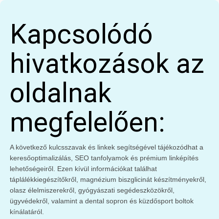
Kapcsolódó
hivatkozások az
oldalnak
megfelelően:
A következő kulcsszavak és linkek segítségével tájékozódhat a
keresőoptimalizálás, SEO tanfolyamok és prémium linképítés
lehetőségeiről. Ezen kívül információkat találhat
táplálékkiegészítőkről, magnézium biszglicinát készítményekről,
olasz élelmiszerekről, gyógyászati segédeszközökről,
ügyvédekről, valamint a dental sopron és küzdősport boltok
kínálatáról.