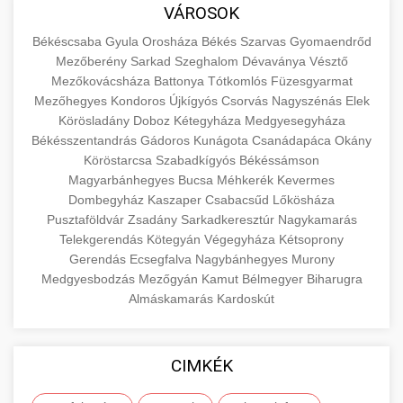
közgazdaságtanban és az üzleti életben.
VÁROSOK
minőségi backlink szolgáltatás
Ismerje meg a terméktípusokat és szolgáltatási
Információk az EU finanszírozási
Békéscsaba
Gyula
Orosháza
Békés
Szarvas
Gyomaendrőd
kategóriákat.
lehetőségeiről, pályázatokról és pénzügyi
Mezőberény
Sarkad
Szeghalom
Dévaványa
Vésztő
+
🚀 7. SEO Ügynökség
támogatási programokról. Maradjon tájékozott
Mezőkovácsháza
Battonya
Tótkomlós
Füzesgyarmat
en.wikipedia.org
gazdasági koncepciók
Mezőhegyes
Kondoros
Újkígyós
Csorvás
Nagyszénás
Elek
a vállalkozások és projektek számára elérhető
Szakértő keresőmotor-optimalizálási
Körösladány
Doboz
Kétegyháza
Medgyesegyháza
forrásokról.
szolgáltatások webhelye láthatóságának és
+
💎 8. Mellplasztika
Békésszentandrás
Gádoros
Kunágota
Csanádapáca
Okány
organikus forgalmának javításához. Technikai
Köröstarcsa
Szabadkígyós
Békéssámson
kozter.com - EU-s pénzek
SEO, tartalom optimalizálás és még sok más.
Professzionális mellnagyobbítási szolgáltatások
Magyarbánhegyes
Bucsa
Méhkerék
Kevermes
Dombegyház
Kaszaper
Csabacsűd
Lőkösháza
tapasztalt sebészekkel. Tudjon meg többet az
EU pályázati programok
+
✨ 9. Hasplasztika
Pusztaföldvár
Zsadány
Sarkadkeresztúr
Nagykamarás
onlinemarketing101.biz
eljárásokról, a gyógyulásról és a konzultációs
Telekgerendás
Kötegyán
Végegyháza
Kétsoprony
lehetőségekről az esztétikai fejlesztéshez.
Szakértő hasplasztikai eljárások laposabb,
keresési optimalizálási szakértők
Gerendás
Ecsegfalva
Nagybánhegyes
Murony
feszesebb has eléréséhez. Konzultáció
Medgyesbodzás
Mezőgyán
Kamut
Bélmegyer
Biharugra
+
👁️ 10. Szemhéjplasztika
szeptest.com
kozmetikai mellsebészet
Almáskamarás
Kardoskút
minősített plasztikai sebészekkel és átfogó
utókezeléssel.
Professzionális blefaroplasztikai eljárások
megjelenése frissítéséhez. Felső és alsó
📈 11. Paciensek Számának
CIMKÉK
+
szeptest.com
has kontúrozó műtét
szemhéjműtét tapasztalt kozmetikai
150%-os Növelése
sebészekkel.