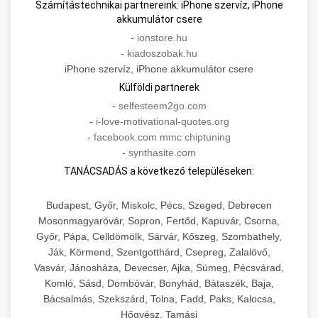
Számítástechnikai partnereink: iPhone szervíz, iPhone
akkumulátor csere
-
ionstore.hu
-
kiadoszobak.hu
iPhone szervíz, iPhone akkumulátor csere
Külföldi partnerek
-
selfesteem2go.com
-
i-love-motivational-quotes.org
-
facebook.com mmc chiptuning
-
synthasite.com
TANÁCSADÁS a következő településeken:
Budapest, Győr, Miskolc, Pécs, Szeged, Debrecen
Mosonmagyaróvár, Sopron, Fertőd, Kapuvár, Csorna,
Győr, Pápa, Celldömölk, Sárvár, Kőszeg, Szombathely,
Ják, Körmend, Szentgotthárd, Csepreg, Zalalövő,
Vasvár, Jánosháza, Devecser, Ajka, Sümeg, Pécsvárad,
Komló, Sásd, Dombóvár, Bonyhád, Bátaszék, Baja,
Bácsalmás, Szekszárd, Tolna, Fadd, Paks, Kalocsa,
Hőgyész, Tamási