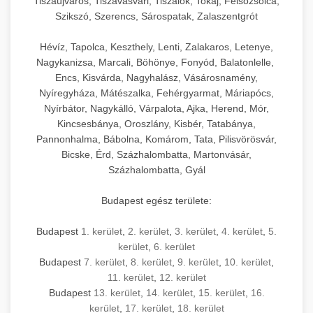
Tiszaújváros, Tiszavasvári, Tiszalök, Tokaj, Felsőzsolca,
Szikszó, Szerencs, Sárospatak, Zalaszentgrót
Hévíz, Tapolca, Keszthely, Lenti, Zalakaros, Letenye,
Nagykanizsa, Marcali, Böhönye, Fonyód, Balatonlelle,
Encs, Kisvárda, Nagyhalász, Vásárosnamény,
Nyíregyháza, Mátészalka, Fehérgyarmat, Máriapócs,
Nyírbátor, Nagykálló, Várpalota, Ajka, Herend, Mór,
Kincsesbánya, Oroszlány, Kisbér, Tatabánya,
Pannonhalma, Bábolna, Komárom, Tata, Pilisvörösvár,
Bicske, Érd, Százhalombatta, Martonvásár,
Százhalombatta, Gyál
Budapest egész területe:
Budapest
1. kerület
,
2. kerület
,
3. kerület
,
4. kerület
,
5.
kerület
,
6. kerület
Budapest
7. kerület
,
8. kerület
,
9. kerület
,
10. kerület
,
11. kerület
,
12. kerület
Budapest
13. kerület
,
14. kerület
,
15. kerület
,
16.
kerület
,
17. kerület
,
18. kerület