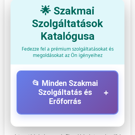
🌟 Szakmai
Szolgáltatások
Katalógusa
Fedezze fel a prémium szolgáltatásokat és
megoldásokat az Ön igényeihez
📂 Minden Szakmai
+
Szolgáltatás és
Erőforrás
⚡ 1. Legjobb Elektromos Roller
+
Szerviz