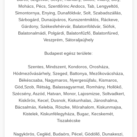
hőmérséklet-szabályozással.
Professzionális hűtőegységek és hűtőkamrák
Mohács, Pécs, Szentlőrinc Andocs, Tab, Lengyeltóti,
kereskedelmi konyhák számára.
Simontornya, Enying, Dunaföldvár, Solt, Szabadszállás,
+
💧 26. Ipari Mosogatógép
chef-iparikonyhagepek.hu
Energiahatékony hűtési megoldások nagy
Sárbogárd, Dunaújváros, Kunszentmiklós, Ráckeve,
Gárdony, Székesfehérvár, Balatonföldvár, Siófok,
kapacitással.
Kereskedelmi mosogatóberendezések nagy
kereskedelmi sütősütő
Balatonalmádi, Polgárdi, Balatonfűzfő, Balatonfüred,
forgalmú éttermi műveletekhez. Gyors tisztítási
+
🧀 27. Ipari Sajtreszelő Gép
Veszprém, Sátoraljaújhely
chef-iparikonyhagepek.hu
ciklusok fertőtlenítési képességekkel.
Ipari sajtreszelők és aprítógépek kereskedelmi
kereskedelmi hűtőegység
Budapest egész területe:
chef-iparikonyhagepek.hu
élelmiszer-előkészítéshez. Különböző reszelési
🍳 28. Nagykonyhai
+
Szentes, Mindszent, Kondoros, Orosháza,
méretek különböző alkalmazásokhoz.
kereskedelmi mosogatógép
Berendezések
Hódmezővásárhely, Szeged, Battonya, Mezőkovácsháza,
Békéscsaba, Nagymaros, Nyergesújfalu, Kismaros,
chef-iparikonyhagepek.hu
Teljes körű nagykonyhai berendezések és
Göd,Szob, Rétság, Balassagyarmat, Romhány, Hollókő,
professzionális vendéglátóipari kellékek.
Szécsény, Aszód, Hatvan, Monor, Lajosmizse, Soltvadkert,
kereskedelmi sajtreszelő
Kiskőrös, Kecel, Dusnok, Kiskunhalas, Jánoshalma,
Minden, ami szükséges éttermi és catering
Bácsalmás, Kelebia, Röszke, Mórahalom, Kiskunmajsa,
műveletekhez.
Kistelek, Kiskunfélegyháza, Bugac, Kecskemét,
Tiszakécske
chef-iparikonyhagepek.hu
Nagykörös, Cegléd, Budaörs, Pécel, Gödöllő, Dunakeszi,
kereskedelmi konyhai megoldások