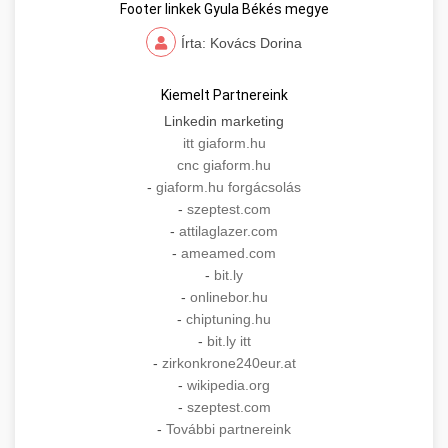
Footer linkek Gyula Békés megye
Írta: Kovács Dorina
Kiemelt Partnereink
Linkedin marketing
itt giaform.hu
cnc giaform.hu
-
giaform.hu forgácsolás
-
szeptest.com
-
attilaglazer.com
-
ameamed.com
-
bit.ly
-
onlinebor.hu
-
chiptuning.hu
-
bit.ly itt
-
zirkonkrone240eur.at
-
wikipedia.org
-
szeptest.com
-
További partnereink