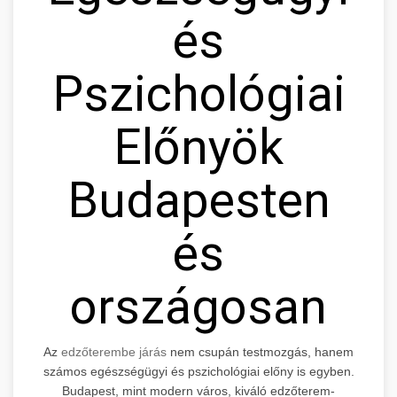
és
Pszichológiai
Előnyök
Budapesten
és
országosan
Az
edzőterembe járás
nem csupán testmozgás, hanem
számos egészségügyi és pszichológiai előny is egyben.
Budapest, mint modern város, kiváló edzőterem-