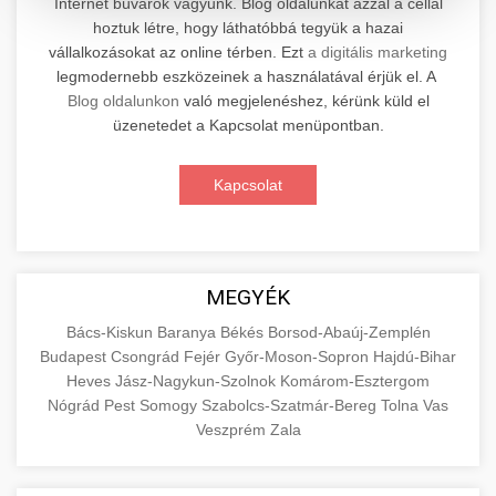
Internet búvárok vagyunk. Blog oldalunkat azzal a céllal
hoztuk létre, hogy láthatóbbá tegyük a hazai
Professzionális elektromos roller javítási és
vállalkozásokat az online térben. Ezt
a digitális marketing
karbantartási szolgáltatások. Szakértő
📊 2. Online Marketing
legmodernebb eszközeinek a használatával érjük el. A
+
technikusaink minőségi szervízt nyújtanak
Ügynökség
Blog oldalunkon
való megjelenéshez, kérünk küld el
minden jelentős márkához és modellhez.
üzenetedet a Kapcsolat menüpontban.
Átfogó online marketing szolgáltatások,
Szervizközpont Látogatása
beleértve a SEO-t, közösségi média kezelést és
+
Kapcsolat
🛴 3. Legjobb Elektromos Roller
digitális hirdetéseket. Növekedés elérése
roller javítószerviz
adatvezérelt stratégiákkal.
Találja meg a piacon elérhető legjobb
elektromos rollereket. Hasonlítsa össze a
+
🔗 4. Prémium Linképítés
aimarketingugynokseg.hu
MEGYÉK
legjobb modelleket, funkciókat és árakat
megalapozott vásárlási döntéshez.
Magas minőségű backlink beszerzési
digitális ügynökségi szolgáltatások
Bács-Kiskun
Baranya
Békés
Borsod-Abaúj-Zemplén
Budapest
Csongrád
Fejér
Győr-Moson-Sopron
Hajdú-Bihar
szolgáltatások webhelye autoritásának és
📦 5. Termékek és
+
Legjobb Modellek Megtekintése
Heves
Jász-Nagykun-Szolnok
Komárom-Esztergom
keresőmotoros rangsorolásának növeléséhez.
Szolgáltatások
Nógrád
Pest
Somogy
Szabolcs-Szatmár-Bereg
Tolna
Vas
Csak fehér kalapú technikák.
e-roller értékelések
Veszprém
Zala
Oktatási forrás, amely magyarázza az áruk és
aimarketingugynokseg.hu
szolgáltatások alapvető fogalmait a
+
💶 6. EU-s Pénzek