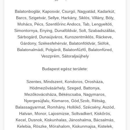
Balatonboglár, Kaposvár, Csurgó, Nagyatád, Kadarkút,
Barcs, Szigetvár, Sellye, Harkány, Siklós, Villány, Bóly,
Mohács, Pécs, Szentlőrinc Andocs, Tab, Lengyeltóti,
Simontornya, Enying, Dunaföldvár, Solt, Szabadszállás,
Sárbogárd, Dunaújváros, Kunszentmiklós, Ráckeve,
Gárdony, Székesfehérvár, Balatonföldvár, Siófok,
Balatonalmádi, Polgárdi, Balatonfűzfő, Balatonfüred,
Veszprém, Sátoraljaújhely
Budapest egész területe:
Szentes, Mindszent, Kondoros, Orosháza,
Hódmezővásárhely, Szeged, Battonya,
Mezőkovácsháza, Békéscsaba, Nagymaros,
Nyergesújfalu, Kismaros, Göd,Szob, Rétság,
Balassagyarmat, Romhány, Hollókő, Szécsény, Aszód,
Hatvan, Monor, Lajosmizse, Soltvadkert, Kiskőrös,
Kecel, Dusnok, Kiskunhalas, Jánoshalma, Bácsalmás,
Kelebia, Röszke, Mórahalom, Kiskunmajsa, Kistelek,