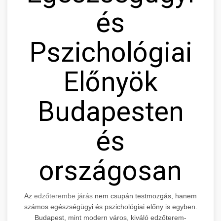
és
Pszichológiai
Előnyök
Budapesten
és
országosan
Az
edzőterembe járás
nem csupán testmozgás, hanem
számos egészségügyi és pszichológiai előny is egyben.
Budapest, mint modern város, kiváló edzőterem-