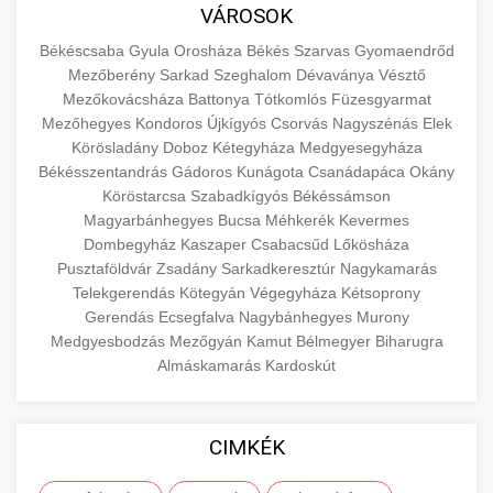
közgazdaságtanban és az üzleti életben.
VÁROSOK
minőségi backlink szolgáltatás
Ismerje meg a terméktípusokat és szolgáltatási
Információk az EU finanszírozási
Békéscsaba
Gyula
Orosháza
Békés
Szarvas
Gyomaendrőd
kategóriákat.
lehetőségeiről, pályázatokról és pénzügyi
Mezőberény
Sarkad
Szeghalom
Dévaványa
Vésztő
+
🚀 7. SEO Ügynökség
támogatási programokról. Maradjon tájékozott
Mezőkovácsháza
Battonya
Tótkomlós
Füzesgyarmat
en.wikipedia.org
gazdasági koncepciók
Mezőhegyes
Kondoros
Újkígyós
Csorvás
Nagyszénás
Elek
a vállalkozások és projektek számára elérhető
Szakértő keresőmotor-optimalizálási
Körösladány
Doboz
Kétegyháza
Medgyesegyháza
forrásokról.
szolgáltatások webhelye láthatóságának és
+
💎 8. Mellplasztika
Békésszentandrás
Gádoros
Kunágota
Csanádapáca
Okány
organikus forgalmának javításához. Technikai
Köröstarcsa
Szabadkígyós
Békéssámson
kozter.com - EU-s pénzek
SEO, tartalom optimalizálás és még sok más.
Professzionális mellnagyobbítási szolgáltatások
Magyarbánhegyes
Bucsa
Méhkerék
Kevermes
Dombegyház
Kaszaper
Csabacsűd
Lőkösháza
tapasztalt sebészekkel. Tudjon meg többet az
EU pályázati programok
+
✨ 9. Hasplasztika
Pusztaföldvár
Zsadány
Sarkadkeresztúr
Nagykamarás
onlinemarketing101.biz
eljárásokról, a gyógyulásról és a konzultációs
Telekgerendás
Kötegyán
Végegyháza
Kétsoprony
lehetőségekről az esztétikai fejlesztéshez.
Szakértő hasplasztikai eljárások laposabb,
keresési optimalizálási szakértők
Gerendás
Ecsegfalva
Nagybánhegyes
Murony
feszesebb has eléréséhez. Konzultáció
Medgyesbodzás
Mezőgyán
Kamut
Bélmegyer
Biharugra
+
👁️ 10. Szemhéjplasztika
szeptest.com
kozmetikai mellsebészet
Almáskamarás
Kardoskút
minősített plasztikai sebészekkel és átfogó
utókezeléssel.
Professzionális blefaroplasztikai eljárások
megjelenése frissítéséhez. Felső és alsó
📈 11. Paciensek Számának
CIMKÉK
+
szeptest.com
has kontúrozó műtét
szemhéjműtét tapasztalt kozmetikai
150%-os Növelése
sebészekkel.