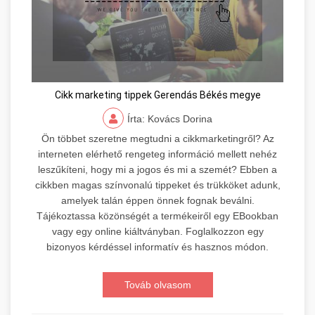
Cikk marketing tippek Gerendás Békés megye
Írta: Kovács Dorina
Ön többet szeretne megtudni a cikkmarketingről? Az
interneten elérhető rengeteg információ mellett nehéz
leszűkíteni, hogy mi a jogos és mi a szemét? Ebben a
cikkben magas színvonalú tippeket és trükköket adunk,
amelyek talán éppen önnek fognak beválni.
Tájékoztassa közönségét a termékeiről egy EBookban
vagy egy online kiáltványban. Foglalkozzon egy
bizonyos kérdéssel informatív és hasznos módon.
Továb olvasom