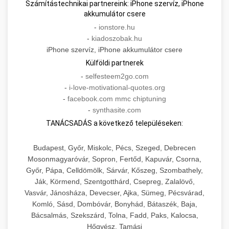
Számítástechnikai partnereink: iPhone szervíz, iPhone
akkumulátor csere
-
ionstore.hu
-
kiadoszobak.hu
iPhone szervíz, iPhone akkumulátor csere
Külföldi partnerek
-
selfesteem2go.com
-
i-love-motivational-quotes.org
-
facebook.com mmc chiptuning
-
synthasite.com
TANÁCSADÁS a következő településeken:
Budapest, Győr, Miskolc, Pécs, Szeged, Debrecen
Mosonmagyaróvár, Sopron, Fertőd, Kapuvár, Csorna,
Győr, Pápa, Celldömölk, Sárvár, Kőszeg, Szombathely,
Ják, Körmend, Szentgotthárd, Csepreg, Zalalövő,
Vasvár, Jánosháza, Devecser, Ajka, Sümeg, Pécsvárad,
Komló, Sásd, Dombóvár, Bonyhád, Bátaszék, Baja,
Bácsalmás, Szekszárd, Tolna, Fadd, Paks, Kalocsa,
Hőgyész, Tamási