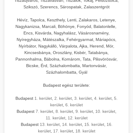
Tiszaújváros, Tiszavasvári, Tiszalök, Tokaj, Felsőzsolca,
Szikszó, Szerencs, Sárospatak, Zalaszentgrót
Hévíz, Tapolca, Keszthely, Lenti, Zalakaros, Letenye,
Nagykanizsa, Marcali, Böhönye, Fonyód, Balatonlelle,
Encs, Kisvárda, Nagyhalász, Vásárosnamény,
Nyíregyháza, Mátészalka, Fehérgyarmat, Máriapócs,
Nyírbátor, Nagykálló, Várpalota, Ajka, Herend, Mór,
Kincsesbánya, Oroszlány, Kisbér, Tatabánya,
Pannonhalma, Bábolna, Komárom, Tata, Pilisvörösvár,
Bicske, Érd, Százhalombatta, Martonvásár,
Százhalombatta, Gyál
Budapest egész területe:
Budapest
1. kerület
,
2. kerület
,
3. kerület
,
4. kerület
,
5.
kerület
,
6. kerület
Budapest
7. kerület
,
8. kerület
,
9. kerület
,
10. kerület
,
11. kerület
,
12. kerület
Budapest
13. kerület
,
14. kerület
,
15. kerület
,
16.
kerület
,
17. kerület
,
18. kerület