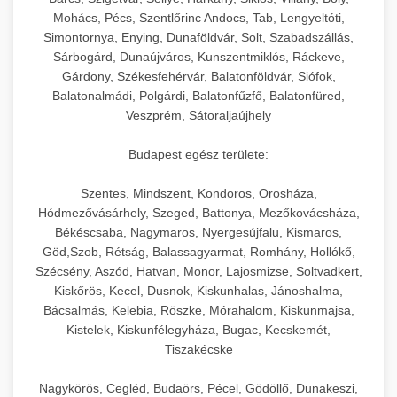
hőmérséklet-szabályozással.
Professzionális hűtőegységek és hűtőkamrák
Mohács, Pécs, Szentlőrinc Andocs, Tab, Lengyeltóti,
kereskedelmi konyhák számára.
Simontornya, Enying, Dunaföldvár, Solt, Szabadszállás,
+
💧 26. Ipari Mosogatógép
chef-iparikonyhagepek.hu
Energiahatékony hűtési megoldások nagy
Sárbogárd, Dunaújváros, Kunszentmiklós, Ráckeve,
Gárdony, Székesfehérvár, Balatonföldvár, Siófok,
kapacitással.
Kereskedelmi mosogatóberendezések nagy
kereskedelmi sütősütő
Balatonalmádi, Polgárdi, Balatonfűzfő, Balatonfüred,
forgalmú éttermi műveletekhez. Gyors tisztítási
+
🧀 27. Ipari Sajtreszelő Gép
Veszprém, Sátoraljaújhely
chef-iparikonyhagepek.hu
ciklusok fertőtlenítési képességekkel.
Ipari sajtreszelők és aprítógépek kereskedelmi
kereskedelmi hűtőegység
Budapest egész területe:
chef-iparikonyhagepek.hu
élelmiszer-előkészítéshez. Különböző reszelési
🍳 28. Nagykonyhai
+
Szentes, Mindszent, Kondoros, Orosháza,
méretek különböző alkalmazásokhoz.
kereskedelmi mosogatógép
Berendezések
Hódmezővásárhely, Szeged, Battonya, Mezőkovácsháza,
Békéscsaba, Nagymaros, Nyergesújfalu, Kismaros,
chef-iparikonyhagepek.hu
Teljes körű nagykonyhai berendezések és
Göd,Szob, Rétság, Balassagyarmat, Romhány, Hollókő,
professzionális vendéglátóipari kellékek.
Szécsény, Aszód, Hatvan, Monor, Lajosmizse, Soltvadkert,
kereskedelmi sajtreszelő
Kiskőrös, Kecel, Dusnok, Kiskunhalas, Jánoshalma,
Minden, ami szükséges éttermi és catering
Bácsalmás, Kelebia, Röszke, Mórahalom, Kiskunmajsa,
műveletekhez.
Kistelek, Kiskunfélegyháza, Bugac, Kecskemét,
Tiszakécske
chef-iparikonyhagepek.hu
Nagykörös, Cegléd, Budaörs, Pécel, Gödöllő, Dunakeszi,
kereskedelmi konyhai megoldások