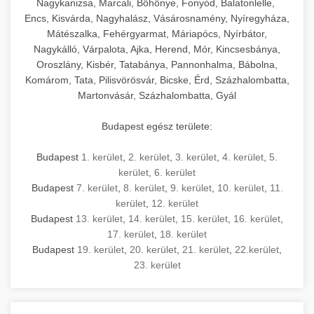
Nagykanizsa, Marcali, Böhönye, Fonyód, Balatonlelle,
Encs, Kisvárda, Nagyhalász, Vásárosnamény, Nyíregyháza,
Mátészalka, Fehérgyarmat, Máriapócs, Nyírbátor,
Nagykálló, Várpalota, Ajka, Herend, Mór, Kincsesbánya,
Oroszlány, Kisbér, Tatabánya, Pannonhalma, Bábolna,
Komárom, Tata, Pilisvörösvár, Bicske, Érd, Százhalombatta,
Martonvásár, Százhalombatta, Gyál
Budapest egész területe:
Budapest
1. kerület
,
2. kerület
,
3. kerület
,
4. kerület
,
5.
kerület
,
6. kerület
Budapest
7. kerület
,
8. kerület
,
9. kerület
,
10. kerület
,
11.
kerület
,
12. kerület
Budapest
13. kerület
,
14. kerület
,
15. kerület
,
16. kerület
,
17. kerület
,
18. kerület
Budapest
19. kerület
,
20. kerület
,
21. kerület
,
22.kerület
,
23. kerület