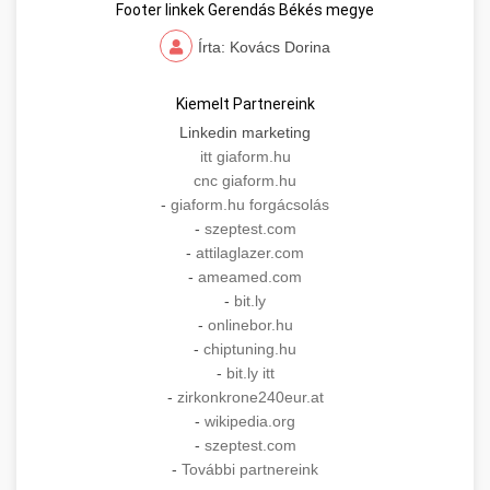
Footer linkek Gerendás Békés megye
Írta: Kovács Dorina
Kiemelt Partnereink
Linkedin marketing
itt giaform.hu
cnc giaform.hu
-
giaform.hu forgácsolás
-
szeptest.com
-
attilaglazer.com
-
ameamed.com
-
bit.ly
-
onlinebor.hu
-
chiptuning.hu
-
bit.ly itt
-
zirkonkrone240eur.at
-
wikipedia.org
-
szeptest.com
-
További partnereink