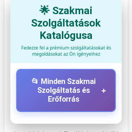
🌟 Szakmai
Szolgáltatások
Katalógusa
Fedezze fel a prémium szolgáltatásokat és
megoldásokat az Ön igényeihez
📂 Minden Szakmai
+
Szolgáltatás és
Erőforrás
⚡ 1. Legjobb Elektromos Roller
+
Szerviz