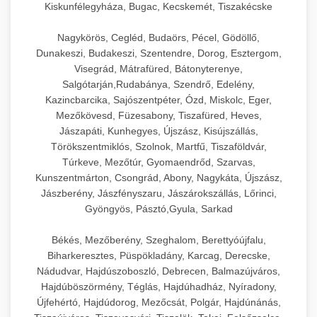
Kiskunfélegyháza, Bugac, Kecskemét, Tiszakécske
Nagykörös, Cegléd, Budaörs, Pécel, Gödöllő,
Dunakeszi, Budakeszi, Szentendre, Dorog, Esztergom,
Visegrád, Mátrafüred, Bátonyterenye,
Salgótarján,Rudabánya, Szendrő, Edelény,
Kazincbarcika, Sajószentpéter, Ózd, Miskolc, Eger,
Mezőkövesd, Füzesabony, Tiszafüred, Heves,
Jászapáti, Kunhegyes, Újszász, Kisújszállás,
Törökszentmiklós, Szolnok, Martfű, Tiszaföldvár,
Túrkeve, Mezőtúr, Gyomaendrőd, Szarvas,
Kunszentmárton, Csongrád, Abony, Nagykáta, Újszász,
Jászberény, Jászfényszaru, Jászárokszállás, Lőrinci,
Gyöngyös, Pásztó,Gyula, Sarkad
Békés, Mezőberény, Szeghalom, Berettyóújfalu,
Biharkeresztes, Püspökladány, Karcag, Derecske,
Nádudvar, Hajdúszoboszló, Debrecen, Balmazújváros,
Hajdúböszörmény, Téglás, Hajdúhadház, Nyíradony,
Újfehértó, Hajdúdorog, Mezőcsát, Polgár, Hajdúnánás,