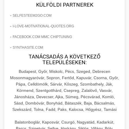
+
🍞 20. Ipari Dagasztógép
KÜLFÖLDI PARTNEREK
költségvetését gépi tanulással és
elkötelezettség erősítési módszerek
automatizálással.
Professzionális ipari dagasztógépek és
-
SELFESTEEM2GO.COM
tésztakeverő gépek pékségek és kereskedelmi
+
🔪 21. Ipari Szeletelőgép
-
I-LOVE-MOTIVATIONAL-QUOTES.ORG
aikampany.hu
AI hirdetési automatizálás
konyhák számára. Masszív konstrukció
megbízható teljesítményhez.
-
FACEBOOK.COM MMC CHIPTUNING
Ipari hús- és sajtszeletelő gépek professzionális
élelmiszer-előkészítéshez. Precíziós vágás
+
-
SYNTHASITE.COM
📦 22. Vákuumozó Gép
chef-iparikonyhagepek.hu
állítható vastagság beállítással.
TANÁCSADÁS A KÖVETKEZŐ
Kereskedelmi vákuumcsomagoló berendezések
kereskedelmi tésztakeverő
TELEPÜLÉSEKEN:
chef-iparikonyhagepek.hu
élelmiszerek tartósításához. Hosszabbítsa a
+
Budapest, Győr, Miskolc, Pécs, Szeged, Debrecen
🎁 23. Vákuumfóliázó Gép
szavatossági időt és tartsa meg a termék
professzionális élelmiszer szeletelő
Mosonmagyaróvár, Sopron, Fertőd, Kapuvár, Csorna, Győr,
frissességét.
Pápa, Celldömölk, Sárvár, Kőszeg, Szombathely, Ják,
Ipari vákuumfóliázó gépek professzionális
Körmend, Szentgotthárd, Csepreg, Zalalövő, Vasvár,
élelmiszer-csomagolási műveletekhez.
+
🔥 24. Ipari Sütő és Gőzpároló
Jánosháza, Devecser, Ajka, Sümeg, Pécsvárad, Komló,
chef-iparikonyhagepek.hu
Hatékony lezárási és tartósítási megoldások.
Sásd, Dombóvár, Bonyhád, Bátaszék, Baja, Bácsalmás,
Kereskedelmi légkeveréses sütők és gőzpárolók
vákuum lezáró berendezés
Szekszárd, Tolna, Fadd, Paks, Kalocsa, Hőgyész, Tamási
chef-iparikonyhagepek.hu
professzionális konyhák számára. Nagy
+
❄️ 25. Ipari Hűtőszekrény
Balatonboglár, Kaposvár, Csurgó, Nagyatád, Kadarkút,
kapacitású sütő- és főzőberendezés precíz
kereskedelmi csomagoló gép
Barcs, Szigetvár, Sellye, Harkány, Siklós, Villány, Bóly,