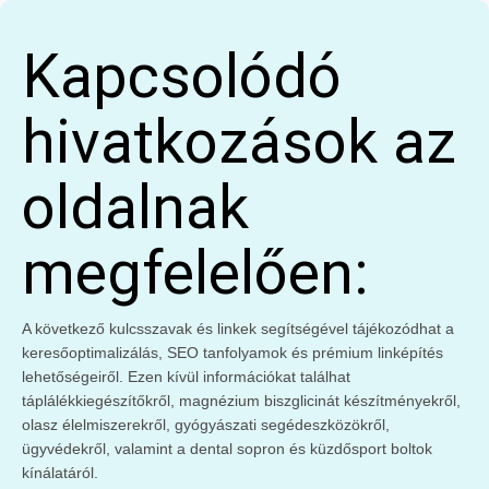
Kapcsolódó
hivatkozások az
oldalnak
megfelelően:
A következő kulcsszavak és linkek segítségével tájékozódhat a
keresőoptimalizálás, SEO tanfolyamok és prémium linképítés
lehetőségeiről. Ezen kívül információkat találhat
táplálékkiegészítőkről, magnézium biszglicinát készítményekről,
olasz élelmiszerekről, gyógyászati segédeszközökről,
ügyvédekről, valamint a dental sopron és küzdősport boltok
kínálatáról.