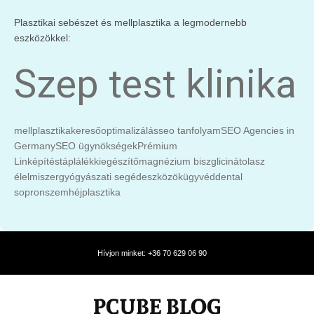
Plasztikai sebészet és mellplasztika a legmodernebb
eszközökkel:
Szep test klinika
mellplasztika
keresőoptimalizálás
seo tanfolyam
SEO Agencies in
Germany
SEO ügynökségek
Prémium
Linképítés
táplálékkiegészítő
magnézium biszglicinát
olasz
élelmiszer
gyógyászati segédeszközök
ügyvéd
dental
sopron
szemhéjplasztika
Hívjon minket: +36 70 629 06 90