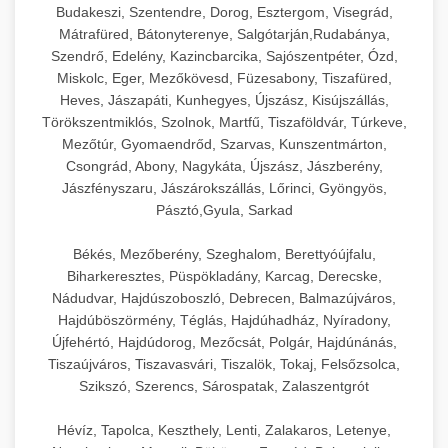
Budakeszi, Szentendre, Dorog, Esztergom, Visegrád,
Mátrafüred, Bátonyterenye, Salgótarján,Rudabánya,
Szendrő, Edelény, Kazincbarcika, Sajószentpéter, Ózd,
Miskolc, Eger, Mezőkövesd, Füzesabony, Tiszafüred,
Heves, Jászapáti, Kunhegyes, Újszász, Kisújszállás,
Törökszentmiklós, Szolnok, Martfű, Tiszaföldvár, Túrkeve,
Mezőtúr, Gyomaendrőd, Szarvas, Kunszentmárton,
Csongrád, Abony, Nagykáta, Újszász, Jászberény,
Jászfényszaru, Jászárokszállás, Lőrinci, Gyöngyös,
Pásztó,Gyula, Sarkad
Békés, Mezőberény, Szeghalom, Berettyóújfalu,
Biharkeresztes, Püspökladány, Karcag, Derecske,
Nádudvar, Hajdúszoboszló, Debrecen, Balmazújváros,
Hajdúböszörmény, Téglás, Hajdúhadház, Nyíradony,
Újfehértó, Hajdúdorog, Mezőcsát, Polgár, Hajdúnánás,
Tiszaújváros, Tiszavasvári, Tiszalök, Tokaj, Felsőzsolca,
Szikszó, Szerencs, Sárospatak, Zalaszentgrót
Hévíz, Tapolca, Keszthely, Lenti, Zalakaros, Letenye,