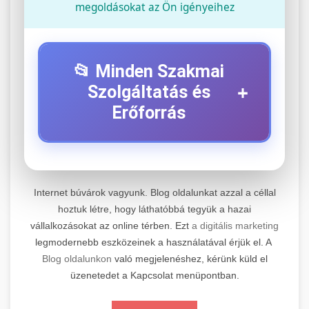
megoldásokat az Ön igényeihez
📂 Minden Szakmai
+
Szolgáltatás és
Erőforrás
⚡ 1. Legjobb Elektromos Roller
+
Szerviz
Internet búvárok vagyunk. Blog oldalunkat azzal a céllal
Professzionális elektromos roller javítási és
hoztuk létre, hogy láthatóbbá tegyük a hazai
vállalkozásokat az online térben. Ezt
a digitális marketing
karbantartási szolgáltatások. Szakértő
📊 2. Online Marketing
+
legmodernebb eszközeinek a használatával érjük el. A
technikusaink minőségi szervízt nyújtanak
Ügynökség
Blog oldalunkon
való megjelenéshez, kérünk küld el
minden jelentős márkához és modellhez.
üzenetedet a Kapcsolat menüpontban.
Átfogó online marketing szolgáltatások,
Szervizközpont Látogatása
beleértve a SEO-t, közösségi média kezelést és
+
🛴 3. Legjobb Elektromos Roller