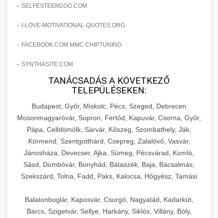
amelyek valós eredményeket hoznak.
-
SELFESTEEM2GO.COM
Teljes dokumentáció egy klinika átalakulási
-
I-LOVE-MOTIVATIONAL-QUOTES.ORG
szonyegtisztito.net
útjáról, bemutatva az utat a küzdő praxistól a
🎪 18. Szemhéjplasztika Iránti
+
virágzó vállalkozásig 150%-os növekedéssel.
marketing stratégiai tervrajz
Érdeklődés 150%-os Fokozása
-
FACEBOOK.COM MMC CHIPTUNING
-
szonyegtakaritas.org
SYNTHASITE.COM
Technikák és módszerek a páciensek
érdeklődésének és elkötelezettségének drámai
TANÁCSADÁS A KÖVETKEZŐ
klinika átalakulási történet
🎮 19. AI Google Ads és Meta
+
TELEPÜLÉSEKEN:
növeléséhez. Egy 150%-os fellendülési
Kampány Kezelés
esettanulmány gyakorlati betekintésekkel.
Budapest, Győr, Miskolc, Pécs, Szeged, Debrecen
Fejlett AI-alapú Google Ads és Meta hirdetési
Mosonmagyaróvár, Sopron, Fertőd, Kapuvár, Csorna, Győr,
weboldal-keszites.co
Pápa, Celldömölk, Sárvár, Kőszeg, Szombathely, Ják,
kampánykezelés. Optimalizálja hirdetési
+
🍞 20. Ipari Dagasztógép
Körmend, Szentgotthárd, Csepreg, Zalalövő, Vasvár,
költségvetését gépi tanulással és
elkötelezettség erősítési módszerek
Jánosháza, Devecser, Ajka, Sümeg, Pécsvárad, Komló,
automatizálással.
Professzionális ipari dagasztógépek és
Sásd, Dombóvár, Bonyhád, Bátaszék, Baja, Bácsalmás,
tésztakeverő gépek pékségek és kereskedelmi
+
🔪 21. Ipari Szeletelőgép
Szekszárd, Tolna, Fadd, Paks, Kalocsa, Hőgyész, Tamási
aikampany.hu
AI hirdetési automatizálás
konyhák számára. Masszív konstrukció
megbízható teljesítményhez.
Ipari hús- és sajtszeletelő gépek professzionális
Balatonboglár, Kaposvár, Csurgó, Nagyatád, Kadarkút,
élelmiszer-előkészítéshez. Precíziós vágás
Barcs, Szigetvár, Sellye, Harkány, Siklós, Villány, Bóly,
+
📦 22. Vákuumozó Gép