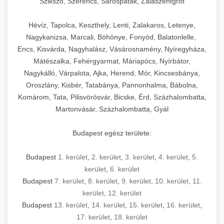
Szikszó, Szerencs, Sárospatak, Zalaszentgrót
Hévíz, Tapolca, Keszthely, Lenti, Zalakaros, Letenye,
Nagykanizsa, Marcali, Böhönye, Fonyód, Balatonlelle,
Encs, Kisvárda, Nagyhalász, Vásárosnamény, Nyíregyháza,
Mátészalka, Fehérgyarmat, Máriapócs, Nyírbátor,
Nagykálló, Várpalota, Ajka, Herend, Mór, Kincsesbánya,
Oroszlány, Kisbér, Tatabánya, Pannonhalma, Bábolna,
Komárom, Tata, Pilisvörösvár, Bicske, Érd, Százhalombatta,
Martonvásár, Százhalombatta, Gyál
Budapest egész területe:
Budapest
1. kerület
,
2. kerület
,
3. kerület
,
4. kerület
,
5.
kerület
,
6. kerület
Budapest
7. kerület
,
8. kerület
,
9. kerület
,
10. kerület
,
11.
kerület
,
12. kerület
Budapest
13. kerület
,
14. kerület
,
15. kerület
,
16. kerület
,
17. kerület
,
18. kerület