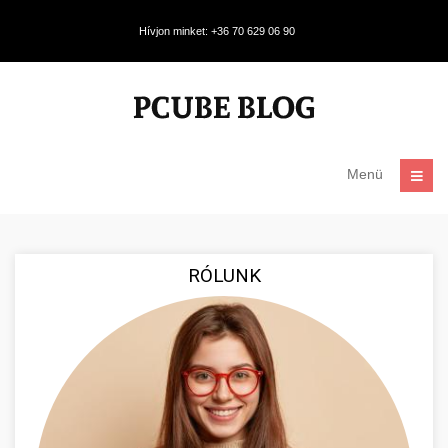
Hívjon minket: +36 70 629 06 90
Menü
RÓLUNK