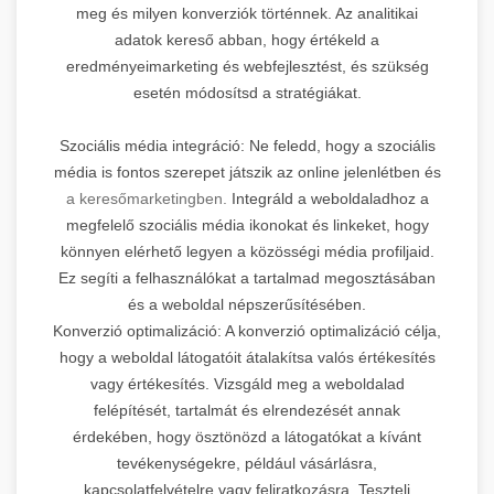
meg és milyen konverziók történnek. Az analitikai
adatok kereső abban, hogy értékeld a
eredményeimarketing és webfejlesztést, és szükség
esetén módosítsd a stratégiákat.
Szociális média integráció: Ne feledd, hogy a szociális
média is fontos szerepet játszik az online jelenlétben és
a keresőmarketingben.
Integráld a weboldaladhoz a
megfelelő szociális média ikonokat és linkeket, hogy
könnyen elérhető legyen a közösségi média profiljaid.
Ez segíti a felhasználókat a tartalmad megosztásában
és a weboldal népszerűsítésében.
Konverzió optimalizáció: A konverzió optimalizáció célja,
hogy a weboldal látogatóit átalakítsa valós értékesítés
vagy értékesítés. Vizsgáld meg a weboldalad
felépítését, tartalmát és elrendezését annak
érdekében, hogy ösztönözd a látogatókat a kívánt
tevékenységekre, például vásárlásra,
kapcsolatfelvételre vagy feliratkozásra. Tesztelj