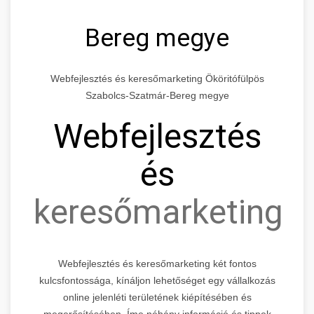
Bereg megye
Webfejlesztés és keresőmarketing Ököritófülpös
Szabolcs-Szatmár-Bereg megye
Webfejlesztés
és
keresőmarketing
Webfejlesztés és keresőmarketing két fontos
kulcsfontossága, kínáljon lehetőséget egy vállalkozás
online jelenléti területének kiépítésében és
megerősítésében. Íme néhány információ és tippek