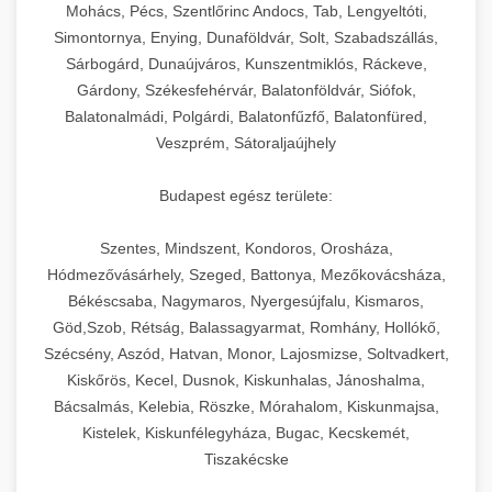
chef-iparikonyhagepek.hu
állítható vastagság beállítással.
Mohács, Pécs, Szentlőrinc Andocs, Tab, Lengyeltóti,
Simontornya, Enying, Dunaföldvár, Solt, Szabadszállás,
Kereskedelmi vákuumcsomagoló berendezések
kereskedelmi tésztakeverő
Sárbogárd, Dunaújváros, Kunszentmiklós, Ráckeve,
chef-iparikonyhagepek.hu
élelmiszerek tartósításához. Hosszabbítsa a
+
🎁 23. Vákuumfóliázó Gép
Gárdony, Székesfehérvár, Balatonföldvár, Siófok,
szavatossági időt és tartsa meg a termék
professzionális élelmiszer szeletelő
Balatonalmádi, Polgárdi, Balatonfűzfő, Balatonfüred,
frissességét.
Ipari vákuumfóliázó gépek professzionális
Veszprém, Sátoraljaújhely
élelmiszer-csomagolási műveletekhez.
+
🔥 24. Ipari Sütő és Gőzpároló
chef-iparikonyhagepek.hu
Hatékony lezárási és tartósítási megoldások.
Budapest egész területe:
Kereskedelmi légkeveréses sütők és gőzpárolók
vákuum lezáró berendezés
chef-iparikonyhagepek.hu
Szentes, Mindszent, Kondoros, Orosháza,
professzionális konyhák számára. Nagy
+
❄️ 25. Ipari Hűtőszekrény
Hódmezővásárhely, Szeged, Battonya, Mezőkovácsháza,
kapacitású sütő- és főzőberendezés precíz
kereskedelmi csomagoló gép
Békéscsaba, Nagymaros, Nyergesújfalu, Kismaros,
hőmérséklet-szabályozással.
Professzionális hűtőegységek és hűtőkamrák
Göd,Szob, Rétság, Balassagyarmat, Romhány, Hollókő,
kereskedelmi konyhák számára.
+
💧 26. Ipari Mosogatógép
Szécsény, Aszód, Hatvan, Monor, Lajosmizse, Soltvadkert,
chef-iparikonyhagepek.hu
Energiahatékony hűtési megoldások nagy
Kiskőrös, Kecel, Dusnok, Kiskunhalas, Jánoshalma,
kapacitással.
Kereskedelmi mosogatóberendezések nagy
kereskedelmi sütősütő
Bácsalmás, Kelebia, Röszke, Mórahalom, Kiskunmajsa,
forgalmú éttermi műveletekhez. Gyors tisztítási
Kistelek, Kiskunfélegyháza, Bugac, Kecskemét,
+
🧀 27. Ipari Sajtreszelő Gép
chef-iparikonyhagepek.hu
ciklusok fertőtlenítési képességekkel.
Tiszakécske