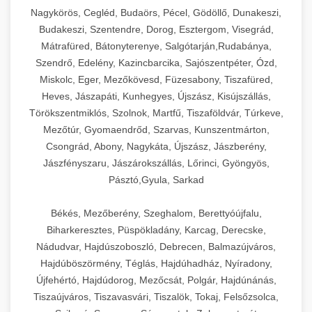
Ipari sajtreszelők és aprítógépek kereskedelmi
kereskedelmi hűtőegység
Nagykörös, Cegléd, Budaörs, Pécel, Gödöllő, Dunakeszi,
chef-iparikonyhagepek.hu
élelmiszer-előkészítéshez. Különböző reszelési
🍳 28. Nagykonyhai
Budakeszi, Szentendre, Dorog, Esztergom, Visegrád,
+
méretek különböző alkalmazásokhoz.
kereskedelmi mosogatógép
Berendezések
Mátrafüred, Bátonyterenye, Salgótarján,Rudabánya,
Szendrő, Edelény, Kazincbarcika, Sajószentpéter, Ózd,
chef-iparikonyhagepek.hu
Teljes körű nagykonyhai berendezések és
Miskolc, Eger, Mezőkövesd, Füzesabony, Tiszafüred,
professzionális vendéglátóipari kellékek.
Heves, Jászapáti, Kunhegyes, Újszász, Kisújszállás,
kereskedelmi sajtreszelő
Minden, ami szükséges éttermi és catering
Törökszentmiklós, Szolnok, Martfű, Tiszaföldvár, Túrkeve,
műveletekhez.
Mezőtúr, Gyomaendrőd, Szarvas, Kunszentmárton,
Csongrád, Abony, Nagykáta, Újszász, Jászberény,
chef-iparikonyhagepek.hu
Jászfényszaru, Jászárokszállás, Lőrinci, Gyöngyös,
Pásztó,Gyula, Sarkad
kereskedelmi konyhai megoldások
Békés, Mezőberény, Szeghalom, Berettyóújfalu,
Biharkeresztes, Püspökladány, Karcag, Derecske,
Nádudvar, Hajdúszoboszló, Debrecen, Balmazújváros,
Hajdúböszörmény, Téglás, Hajdúhadház, Nyíradony,
Újfehértó, Hajdúdorog, Mezőcsát, Polgár, Hajdúnánás,
Tiszaújváros, Tiszavasvári, Tiszalök, Tokaj, Felsőzsolca,