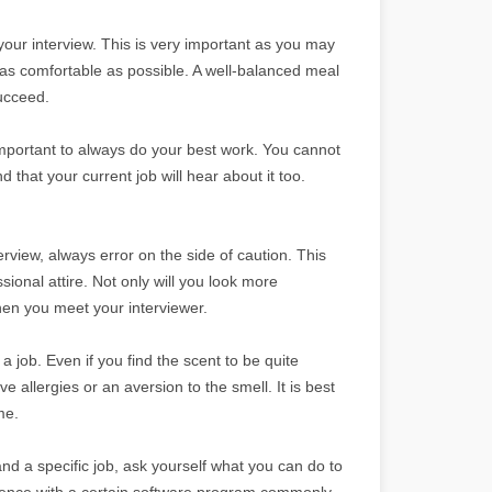
your interview. This is very important as you may
l as comfortable as possible. A well-balanced meal
succeed.
s important to always do your best work. You cannot
 that your current job will hear about it too.
rview, always error on the side of caution. This
ional attire. Not only will you look more
hen you meet your interviewer.
 job. Even if you find the scent to be quite
 allergies or an aversion to the smell. It is best
me.
and a specific job, ask yourself what you can do to
rience with a certain software program commonly