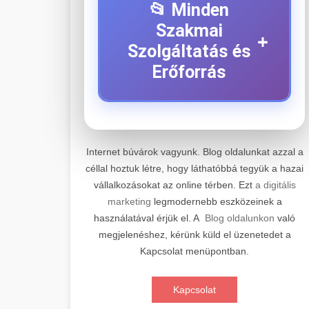
📂 Minden
Szakmai
+
Szolgáltatás és
Erőforrás
⚡ 1. Legjobb Elektromos
+
Roller Szerviz
Internet búvárok vagyunk. Blog oldalunkat azzal a
céllal hoztuk létre, hogy láthatóbbá tegyük a hazai
Professzionális elektromos roller
vállalkozásokat az online térben. Ezt
a digitális
javítási és karbantartási szolgáltatások.
📊 2. Online Marketing
+
marketing
legmodernebb eszközeinek a
Szakértő technikusaink minőségi
Ügynökség
használatával érjük el. A
Blog oldalunkon
való
szervízt nyújtanak minden jelentős
megjelenéshez, kérünk küld el üzenetedet a
márkához és modellhez.
Átfogó online marketing
Kapcsolat menüpontban.
szolgáltatások, beleértve a SEO-t,
🛴 3. Legjobb
+
Szervizközpont Látogatása
közösségi média kezelést és digitális
Elektromos Roller
Kapcsolat
hirdetéseket. Növekedés elérése
roller javítószerviz