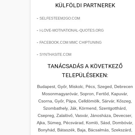
fejlesztések révén a kozmetikai
os Növekedést
KÜLFÖLDI PARTNEREK
sebészeti praxisban.
Lépésről lépésre marketing tervrajz,
-
SELFESTEEM2GO.COM
amely 150%-os növekedést
brikettgyartas.com
📋 17. Egy Klinika 150%-
-
I-LOVE-MOTIVATIONAL-QUOTES.ORG
eredményezett. Ismerje meg a
+
os Növekedésének
páciensszám növekedés
taktikákat, csatornákat és stratégiákat,
Története
-
FACEBOOK.COM MMC CHIPTUNING
amelyek valós eredményeket hoznak.
Teljes dokumentáció egy klinika
-
SYNTHASITE.COM
átalakulási útjáról, bemutatva az utat a
szonyegtisztito.net
🎪 18. Szemhéjplasztika
TANÁCSADÁS A KÖVETKEZŐ
küzdő praxistól a virágzó vállalkozásig
+
Iránti Érdeklődés 150%-
marketing stratégiai tervrajz
TELEPÜLÉSEKEN:
150%-os növekedéssel.
os Fokozása
Budapest, Győr, Miskolc, Pécs, Szeged, Debrecen
Technikák és módszerek a páciensek
szonyegtakaritas.org
Mosonmagyaróvár, Sopron, Fertőd, Kapuvár,
érdeklődésének és elkötelezettségének
Csorna, Győr, Pápa, Celldömölk, Sárvár, Kőszeg,
klinika átalakulási történet
🎮 19. AI Google Ads és
+
drámai növeléséhez. Egy 150%-os
Szombathely, Ják, Körmend, Szentgotthárd,
Meta Kampány Kezelés
Csepreg, Zalalövő, Vasvár, Jánosháza, Devecser,
fellendülési esettanulmány gyakorlati
Ajka, Sümeg, Pécsvárad, Komló, Sásd, Dombóvár,
betekintésekkel.
Fejlett AI-alapú Google Ads és Meta
Bonyhád, Bátaszék, Baja, Bácsalmás, Szekszárd,
hirdetési kampánykezelés.