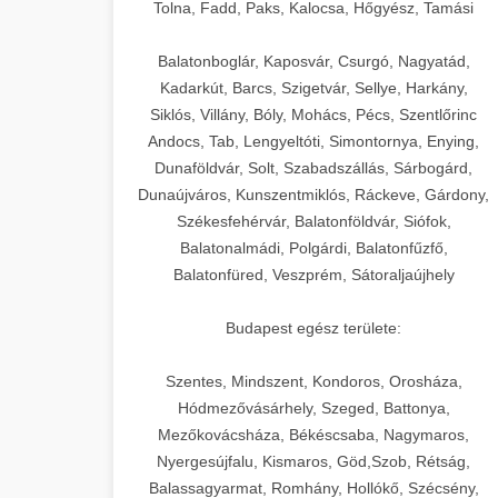
+
🍞 20. Ipari Dagasztógép
Tolna, Fadd, Paks, Kalocsa, Hőgyész, Tamási
weboldal-keszites.co
Optimalizálja hirdetési költségvetését
gépi tanulással és automatizálással.
Professzionális ipari dagasztógépek és
elkötelezettség erősítési módszerek
Balatonboglár, Kaposvár, Csurgó, Nagyatád,
tésztakeverő gépek pékségek és
+
Kadarkút, Barcs, Szigetvár, Sellye, Harkány,
🔪 21. Ipari Szeletelőgép
aikampany.hu
kereskedelmi konyhák számára.
Siklós, Villány, Bóly, Mohács, Pécs, Szentlőrinc
Masszív konstrukció megbízható
Andocs, Tab, Lengyeltóti, Simontornya, Enying,
Ipari hús- és sajtszeletelő gépek
AI hirdetési automatizálás
teljesítményhez.
Dunaföldvár, Solt, Szabadszállás, Sárbogárd,
professzionális élelmiszer-
+
📦 22. Vákuumozó Gép
Dunaújváros, Kunszentmiklós, Ráckeve, Gárdony,
előkészítéshez. Precíziós vágás
Székesfehérvár, Balatonföldvár, Siófok,
chef-iparikonyhagepek.hu
állítható vastagság beállítással.
Kereskedelmi vákuumcsomagoló
Balatonalmádi, Polgárdi, Balatonfűzfő,
berendezések élelmiszerek
kereskedelmi tésztakeverő
🎁 23. Vákuumfóliázó
Balatonfüred, Veszprém, Sátoraljaújhely
+
chef-iparikonyhagepek.hu
tartósításához. Hosszabbítsa a
Gép
szavatossági időt és tartsa meg a
professzionális élelmiszer szeletelő
Budapest egész területe:
termék frissességét.
Ipari vákuumfóliázó gépek
professzionális élelmiszer-csomagolási
Szentes, Mindszent, Kondoros, Orosháza,
🔥 24. Ipari Sütő és
+
chef-iparikonyhagepek.hu
műveletekhez. Hatékony lezárási és
Hódmezővásárhely, Szeged, Battonya,
Gőzpároló
Mezőkovácsháza, Békéscsaba, Nagymaros,
tartósítási megoldások.
vákuum lezáró berendezés
Nyergesújfalu, Kismaros, Göd,Szob, Rétság,
Kereskedelmi légkeveréses sütők és
Balassagyarmat, Romhány, Hollókő, Szécsény,
chef-iparikonyhagepek.hu
gőzpárolók professzionális konyhák