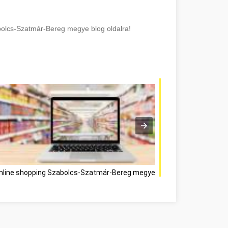
olcs-Szatmár-Bereg megye blog oldalra!
nline shopping Szabolcs-Szatmár-Bereg megye
Verwenden Sie dies