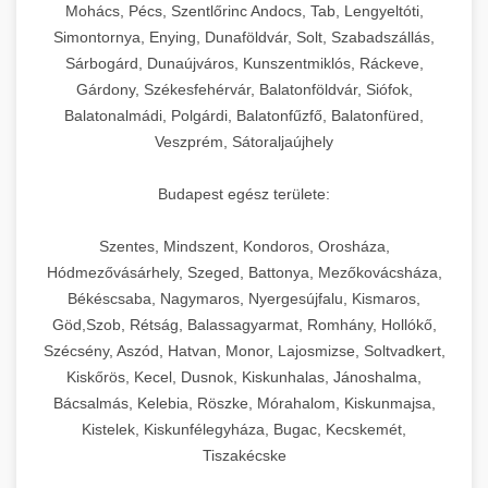
chef-iparikonyhagepek.hu
állítható vastagság beállítással.
Mohács, Pécs, Szentlőrinc Andocs, Tab, Lengyeltóti,
Simontornya, Enying, Dunaföldvár, Solt, Szabadszállás,
Kereskedelmi vákuumcsomagoló berendezések
kereskedelmi tésztakeverő
Sárbogárd, Dunaújváros, Kunszentmiklós, Ráckeve,
chef-iparikonyhagepek.hu
élelmiszerek tartósításához. Hosszabbítsa a
+
🎁 23. Vákuumfóliázó Gép
Gárdony, Székesfehérvár, Balatonföldvár, Siófok,
szavatossági időt és tartsa meg a termék
professzionális élelmiszer szeletelő
Balatonalmádi, Polgárdi, Balatonfűzfő, Balatonfüred,
frissességét.
Ipari vákuumfóliázó gépek professzionális
Veszprém, Sátoraljaújhely
élelmiszer-csomagolási műveletekhez.
+
🔥 24. Ipari Sütő és Gőzpároló
chef-iparikonyhagepek.hu
Hatékony lezárási és tartósítási megoldások.
Budapest egész területe:
Kereskedelmi légkeveréses sütők és gőzpárolók
vákuum lezáró berendezés
chef-iparikonyhagepek.hu
Szentes, Mindszent, Kondoros, Orosháza,
professzionális konyhák számára. Nagy
+
❄️ 25. Ipari Hűtőszekrény
Hódmezővásárhely, Szeged, Battonya, Mezőkovácsháza,
kapacitású sütő- és főzőberendezés precíz
kereskedelmi csomagoló gép
Békéscsaba, Nagymaros, Nyergesújfalu, Kismaros,
hőmérséklet-szabályozással.
Professzionális hűtőegységek és hűtőkamrák
Göd,Szob, Rétság, Balassagyarmat, Romhány, Hollókő,
kereskedelmi konyhák számára.
+
💧 26. Ipari Mosogatógép
Szécsény, Aszód, Hatvan, Monor, Lajosmizse, Soltvadkert,
chef-iparikonyhagepek.hu
Energiahatékony hűtési megoldások nagy
Kiskőrös, Kecel, Dusnok, Kiskunhalas, Jánoshalma,
kapacitással.
Kereskedelmi mosogatóberendezések nagy
kereskedelmi sütősütő
Bácsalmás, Kelebia, Röszke, Mórahalom, Kiskunmajsa,
forgalmú éttermi műveletekhez. Gyors tisztítási
Kistelek, Kiskunfélegyháza, Bugac, Kecskemét,
+
🧀 27. Ipari Sajtreszelő Gép
chef-iparikonyhagepek.hu
ciklusok fertőtlenítési képességekkel.
Tiszakécske