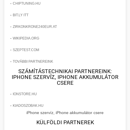
+
javulást és praxis bővítést eredményeztek.
-
klinikai páciensek növekedése
CHIPTUNING.HU
Bejelentkezés AI Marketinggel
-
BIT.LY ITT
checkmydentist.com
Fedezze fel, hogyan növelték az AI-vezérelt
marketing stratégiák a páciensregisztrációkat
-
orvosi praxis sikere
ZIRKONKRONE240EUR.AT
🎯 14. Praxis Felfuttatása - Az
+
150%-kal. A modern technológia találkozik az
Út a Sikerhez
-
WIKIPEDIA.ORG
orvosi praxis növekedésével.
Átfogó útmutató orvosi praxisa méretezéséhez.
-
SZEPTEST.COM
life3.net
AI marketing eredmények
Bevált stratégiák páciensszerzéshez,
📊 15. Szemhéjplasztika és a
+
-
TOVÁBBI PARTNEREINK
megtartáshoz és praxis fejlesztéshez.
150%-os Páciens Növekedés
SZÁMÍTÁSTECHNIKAI PARTNEREINK:
IPHONE SZERVÍZ, IPHONE AKKUMULÁTOR
munkavedelemestuzvedelem.org
Valós eredmények, amelyek drámai
CSERE
páciensszám növekedést mutatnak célzott
praxis méretezési útmutató
💡 16. Marketing - Hogyan
+
marketing és működési fejlesztések révén a
-
IONSTORE.HU
Értünk El 150%-os Növekedést
kozmetikai sebészeti praxisban.
-
KIADOSZOBAK.HU
Lépésről lépésre marketing tervrajz, amely
iPhone szervíz, iPhone akkumulátor csere
brikettgyartas.com
150%-os növekedést eredményezett. Ismerje
📋 17. Egy Klinika 150%-os
+
KÜLFÖLDI PARTNEREK
meg a taktikákat, csatornákat és stratégiákat,
páciensszám növekedés
Növekedésének Története