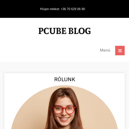
Hívjon minket: +36 70 629 06 90
Menü
RÓLUNK