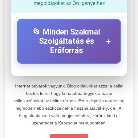
megoldásokat az Ön igényeihez
📂 Minden Szakmai
+
Szolgáltatás és
Erőforrás
⚡ 1. Legjobb Elektromos Roller
+
Szerviz
Internet búvárok vagyunk. Blog oldalunkat azzal a céllal
Professzionális elektromos roller javítási és
hoztuk létre, hogy láthatóbbá tegyük a hazai
vállalkozásokat az online térben. Ezt
a digitális marketing
karbantartási szolgáltatások. Szakértő
📊 2. Online Marketing
+
legmodernebb eszközeinek a használatával érjük el. A
technikusaink minőségi szervízt nyújtanak
Ügynökség
Blog oldalunkon
való megjelenéshez, kérünk küld el
minden jelentős márkához és modellhez.
üzenetedet a Kapcsolat menüpontban.
Átfogó online marketing szolgáltatások,
Szervizközpont Látogatása
beleértve a SEO-t, közösségi média kezelést és
+
🛴 3. Legjobb Elektromos Roller