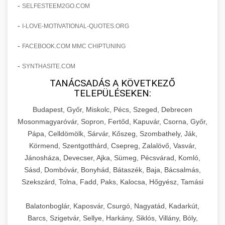
amelyek valós eredményeket hoznak.
-
SELFESTEEM2GO.COM
Teljes dokumentáció egy klinika átalakulási
-
I-LOVE-MOTIVATIONAL-QUOTES.ORG
szonyegtisztito.net
útjáról, bemutatva az utat a küzdő praxistól a
🎪 18. Szemhéjplasztika Iránti
+
virágzó vállalkozásig 150%-os növekedéssel.
marketing stratégiai tervrajz
Érdeklődés 150%-os Fokozása
-
FACEBOOK.COM MMC CHIPTUNING
-
szonyegtakaritas.org
SYNTHASITE.COM
Technikák és módszerek a páciensek
érdeklődésének és elkötelezettségének drámai
TANÁCSADÁS A KÖVETKEZŐ
klinika átalakulási történet
🎮 19. AI Google Ads és Meta
+
TELEPÜLÉSEKEN:
növeléséhez. Egy 150%-os fellendülési
Kampány Kezelés
esettanulmány gyakorlati betekintésekkel.
Budapest, Győr, Miskolc, Pécs, Szeged, Debrecen
Fejlett AI-alapú Google Ads és Meta hirdetési
Mosonmagyaróvár, Sopron, Fertőd, Kapuvár, Csorna, Győr,
weboldal-keszites.co
Pápa, Celldömölk, Sárvár, Kőszeg, Szombathely, Ják,
kampánykezelés. Optimalizálja hirdetési
+
🍞 20. Ipari Dagasztógép
Körmend, Szentgotthárd, Csepreg, Zalalövő, Vasvár,
költségvetését gépi tanulással és
elkötelezettség erősítési módszerek
Jánosháza, Devecser, Ajka, Sümeg, Pécsvárad, Komló,
automatizálással.
Professzionális ipari dagasztógépek és
Sásd, Dombóvár, Bonyhád, Bátaszék, Baja, Bácsalmás,
tésztakeverő gépek pékségek és kereskedelmi
+
🔪 21. Ipari Szeletelőgép
Szekszárd, Tolna, Fadd, Paks, Kalocsa, Hőgyész, Tamási
aikampany.hu
AI hirdetési automatizálás
konyhák számára. Masszív konstrukció
megbízható teljesítményhez.
Ipari hús- és sajtszeletelő gépek professzionális
Balatonboglár, Kaposvár, Csurgó, Nagyatád, Kadarkút,
élelmiszer-előkészítéshez. Precíziós vágás
Barcs, Szigetvár, Sellye, Harkány, Siklós, Villány, Bóly,
+
📦 22. Vákuumozó Gép