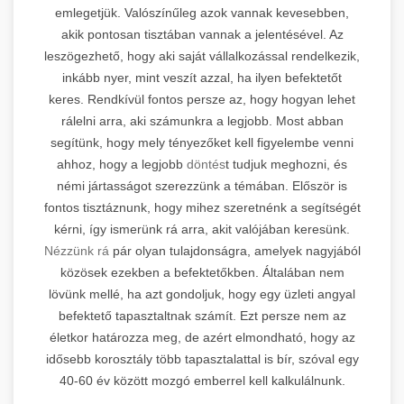
emlegetjük. Valószínűleg azok vannak kevesebben,
akik pontosan tisztában vannak a jelentésével. Az
leszögezhető, hogy aki saját vállalkozással rendelkezik,
inkább nyer, mint veszít azzal, ha ilyen befektetőt
keres. Rendkívül fontos persze az, hogy hogyan lehet
rálelni arra, aki számunkra a legjobb. Most abban
segítünk, hogy mely tényezőket kell figyelembe venni
ahhoz, hogy a legjobb
döntés
t tudjuk meghozni, és
némi jártasságot szerezzünk a témában. Először is
fontos tisztáznunk, hogy mihez szeretnénk a segítségét
kérni, így ismerünk rá arra, akit valójában keresünk.
Nézzünk rá
pár olyan tulajdonságra, amelyek nagyjából
közösek ezekben a befektetőkben. Általában nem
lövünk mellé, ha azt gondoljuk, hogy egy üzleti angyal
befektető tapasztaltnak számít. Ezt persze nem az
életkor határozza meg, de azért elmondható, hogy az
idősebb korosztály több tapasztalattal is bír, szóval egy
40-60 év között mozgó emberrel kell kalkulálnunk.