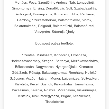
chef-iparikonyhagepek.hu
állítható vastagság beállítással.
Mohács, Pécs, Szentlőrinc Andocs, Tab, Lengyeltóti,
Simontornya, Enying, Dunaföldvár, Solt, Szabadszállás,
Kereskedelmi vákuumcsomagoló berendezések
kereskedelmi tésztakeverő
Sárbogárd, Dunaújváros, Kunszentmiklós, Ráckeve,
chef-iparikonyhagepek.hu
élelmiszerek tartósításához. Hosszabbítsa a
+
🎁 23. Vákuumfóliázó Gép
Gárdony, Székesfehérvár, Balatonföldvár, Siófok,
szavatossági időt és tartsa meg a termék
professzionális élelmiszer szeletelő
Balatonalmádi, Polgárdi, Balatonfűzfő, Balatonfüred,
frissességét.
Ipari vákuumfóliázó gépek professzionális
Veszprém, Sátoraljaújhely
élelmiszer-csomagolási műveletekhez.
+
🔥 24. Ipari Sütő és Gőzpároló
chef-iparikonyhagepek.hu
Hatékony lezárási és tartósítási megoldások.
Budapest egész területe:
Kereskedelmi légkeveréses sütők és gőzpárolók
vákuum lezáró berendezés
chef-iparikonyhagepek.hu
Szentes, Mindszent, Kondoros, Orosháza,
professzionális konyhák számára. Nagy
+
❄️ 25. Ipari Hűtőszekrény
Hódmezővásárhely, Szeged, Battonya, Mezőkovácsháza,
kapacitású sütő- és főzőberendezés precíz
kereskedelmi csomagoló gép
Békéscsaba, Nagymaros, Nyergesújfalu, Kismaros,
hőmérséklet-szabályozással.
Professzionális hűtőegységek és hűtőkamrák
Göd,Szob, Rétság, Balassagyarmat, Romhány, Hollókő,
kereskedelmi konyhák számára.
+
💧 26. Ipari Mosogatógép
Szécsény, Aszód, Hatvan, Monor, Lajosmizse, Soltvadkert,
chef-iparikonyhagepek.hu
Energiahatékony hűtési megoldások nagy
Kiskőrös, Kecel, Dusnok, Kiskunhalas, Jánoshalma,
kapacitással.
Kereskedelmi mosogatóberendezések nagy
kereskedelmi sütősütő
Bácsalmás, Kelebia, Röszke, Mórahalom, Kiskunmajsa,
forgalmú éttermi műveletekhez. Gyors tisztítási
Kistelek, Kiskunfélegyháza, Bugac, Kecskemét,
+
🧀 27. Ipari Sajtreszelő Gép
chef-iparikonyhagepek.hu
ciklusok fertőtlenítési képességekkel.
Tiszakécske