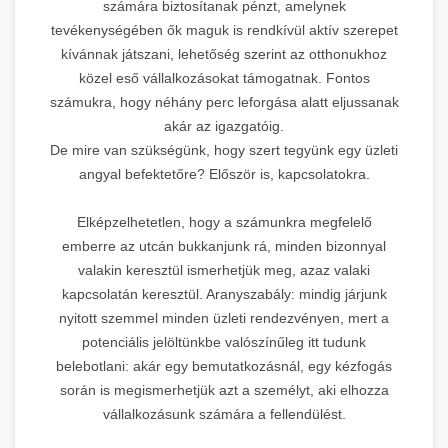
számára biztosítanak pénzt, amelynek
tevékenységében ők maguk is rendkívül aktív szerepet
kívánnak játszani, lehetőség szerint az otthonukhoz
közel eső vállalkozásokat támogatnak. Fontos
számukra, hogy néhány perc leforgása alatt eljussanak
akár az igazgatóig.
De mire van szükségünk, hogy szert tegyünk egy üzleti
angyal befektetőre? Először is, kapcsolatokra.
Elképzelhetetlen, hogy a számunkra megfelelő
emberre az utcán bukkanjunk rá, minden bizonnyal
valakin keresztül ismerhetjük meg, azaz valaki
kapcsolatán keresztül. Aranyszabály: mindig járjunk
nyitott szemmel minden üzleti rendezvényen, mert a
potenciális jelöltünkbe valószínűleg itt tudunk
belebotlani: akár egy bemutatkozásnál, egy kézfogás
során is megismerhetjük azt a személyt, aki elhozza
vállalkozásunk számára a fellendülést.