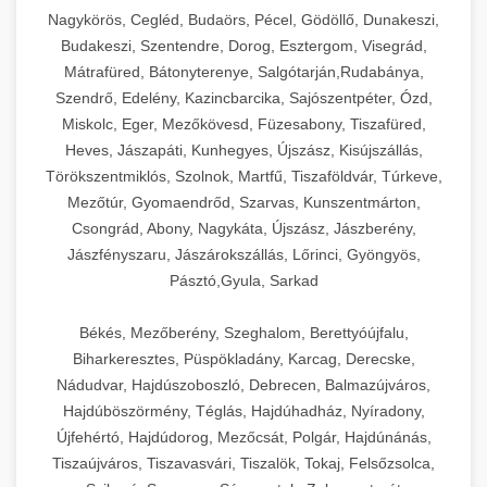
Ipari sajtreszelők és aprítógépek kereskedelmi
kereskedelmi hűtőegység
Nagykörös, Cegléd, Budaörs, Pécel, Gödöllő, Dunakeszi,
chef-iparikonyhagepek.hu
élelmiszer-előkészítéshez. Különböző reszelési
🍳 28. Nagykonyhai
Budakeszi, Szentendre, Dorog, Esztergom, Visegrád,
+
méretek különböző alkalmazásokhoz.
kereskedelmi mosogatógép
Berendezések
Mátrafüred, Bátonyterenye, Salgótarján,Rudabánya,
Szendrő, Edelény, Kazincbarcika, Sajószentpéter, Ózd,
chef-iparikonyhagepek.hu
Teljes körű nagykonyhai berendezések és
Miskolc, Eger, Mezőkövesd, Füzesabony, Tiszafüred,
professzionális vendéglátóipari kellékek.
Heves, Jászapáti, Kunhegyes, Újszász, Kisújszállás,
kereskedelmi sajtreszelő
Minden, ami szükséges éttermi és catering
Törökszentmiklós, Szolnok, Martfű, Tiszaföldvár, Túrkeve,
műveletekhez.
Mezőtúr, Gyomaendrőd, Szarvas, Kunszentmárton,
Csongrád, Abony, Nagykáta, Újszász, Jászberény,
chef-iparikonyhagepek.hu
Jászfényszaru, Jászárokszállás, Lőrinci, Gyöngyös,
Pásztó,Gyula, Sarkad
kereskedelmi konyhai megoldások
Békés, Mezőberény, Szeghalom, Berettyóújfalu,
Biharkeresztes, Püspökladány, Karcag, Derecske,
Nádudvar, Hajdúszoboszló, Debrecen, Balmazújváros,
Hajdúböszörmény, Téglás, Hajdúhadház, Nyíradony,
Újfehértó, Hajdúdorog, Mezőcsát, Polgár, Hajdúnánás,
Tiszaújváros, Tiszavasvári, Tiszalök, Tokaj, Felsőzsolca,