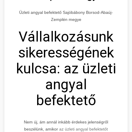
Üzleti angyal befektető Sajóbábony Borsod-Abaúj-
Zemplén megye
Vállalkozásunk
sikerességének
kulcsa: az üzleti
angyal
befektető
Nem új, ám annál inkább érdekes jelenségről
beszélünk, amikor
az üzleti angyal befektetőt