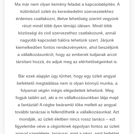
Ma már nem olyan kemény feladat a kapcsolatépítés. A
különböző üzleti és kereskedelmi szervezetekhez
érdemes csatlakozni, illetve lehetőség szerint vegyünk
részt minél több ilyen témájú ülésen. Minél több
közösségi és civil szervezethez csatlakozunk, annál
nagyobb kapcsolati hálóra tehetünk szert. Járjunk
kiemelkedően fontos rendezvényekre, ahol beszéljünk
a vállalkozásunkról, hogy az emberek tudjanak arcot
társítani hozzá, és adjuk meg az elérhetőségeinket is.
Bár ezek alapján úgy tűnhet, hogy egy üzleti angyal
befektető megtalálása nem is olyan könnyű munka, a
folyamat végén mégis elégedettek lehetünk. Meg
fogjuk találni azt, aki a mi vállalkozásunkban látja majd
a fantáziát! A cégbe beáramló tőke mellett az angyal
további tanácsai is fellendíthetik a vállalkozásunkat. Azt
mondják, az üzleti életben nincs rossz tanács – ezt
figyelembe véve a cégünknek éppolyan fontos az üzleti
angyal szemlélete, tanácsai, mint a pénz, amit befektet