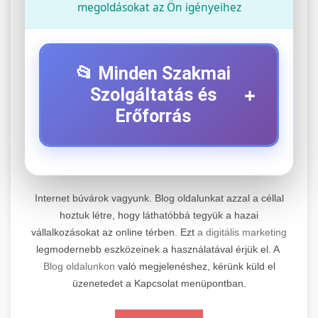
megoldásokat az Ön igényeihez
📂 Minden Szakmai
+
Szolgáltatás és
Erőforrás
⚡ 1. Legjobb Elektromos Roller
+
Szerviz
Internet búvárok vagyunk. Blog oldalunkat azzal a céllal
Professzionális elektromos roller javítási és
hoztuk létre, hogy láthatóbbá tegyük a hazai
vállalkozásokat az online térben. Ezt
a digitális marketing
karbantartási szolgáltatások. Szakértő
📊 2. Online Marketing
+
legmodernebb eszközeinek a használatával érjük el. A
technikusaink minőségi szervízt nyújtanak
Ügynökség
Blog oldalunkon
való megjelenéshez, kérünk küld el
minden jelentős márkához és modellhez.
üzenetedet a Kapcsolat menüpontban.
Átfogó online marketing szolgáltatások,
Szervizközpont Látogatása
beleértve a SEO-t, közösségi média kezelést és
+
🛴 3. Legjobb Elektromos Roller