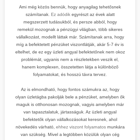
Ami még közös bennük, hogy anyagilag tehetősnek
számítanak.
Ez adódik
egyrészt az évek alatt
megszerzett tudásukból, és persze abból, hogy
remekül mozognak a pénzügyi világban, több sikeres
vállalkozást, modellt láttak már. Számítanak arra, hogy
míg a befektetett pénzüket viszontlátják, akár 5-7 év is
eltelhet, de ez egy üzleti angyal befektetőnek nem okoz
problémát, ugyanis nem a részletekben veszik el,
hanem komplexen, összetetten látja a különböző
folyamatokat, és hosszú távra tervez.
Az is elmondható, hogy fontos számukra az, hogy
olyan üzletágba pakolják bele a pénzüket, amelyben ők
maguk is otthonosan mozognak, vagyis amelyben már
van tapasztalatuk, jártasságuk. Az üzleti angyal
befektetők olyan vállalkozásokat keresnek, ahol
növekedés várható,
ehhez viszont folyamatos
munkára
van szükség. Mivel a legtöbben közülük olyan cég