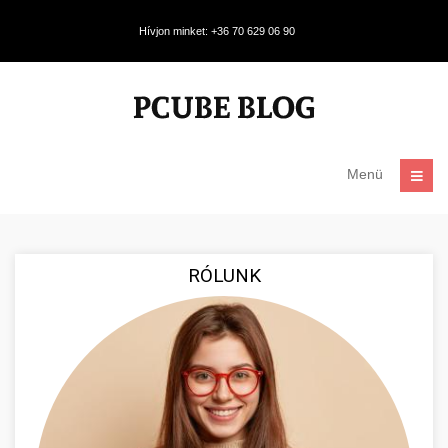
Hívjon minket: +36 70 629 06 90
Menü
RÓLUNK