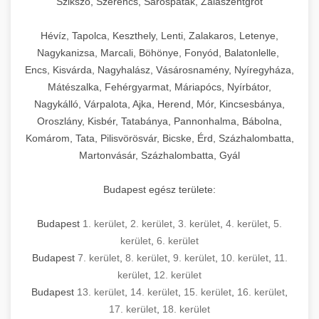
Szikszó, Szerencs, Sárospatak, Zalaszentgrót
Hévíz, Tapolca, Keszthely, Lenti, Zalakaros, Letenye,
Nagykanizsa, Marcali, Böhönye, Fonyód, Balatonlelle,
Encs, Kisvárda, Nagyhalász, Vásárosnamény, Nyíregyháza,
Mátészalka, Fehérgyarmat, Máriapócs, Nyírbátor,
Nagykálló, Várpalota, Ajka, Herend, Mór, Kincsesbánya,
Oroszlány, Kisbér, Tatabánya, Pannonhalma, Bábolna,
Komárom, Tata, Pilisvörösvár, Bicske, Érd, Százhalombatta,
Martonvásár, Százhalombatta, Gyál
Budapest egész területe:
Budapest
1. kerület
,
2. kerület
,
3. kerület
,
4. kerület
,
5.
kerület
,
6. kerület
Budapest
7. kerület
,
8. kerület
,
9. kerület
,
10. kerület
,
11.
kerület
,
12. kerület
Budapest
13. kerület
,
14. kerület
,
15. kerület
,
16. kerület
,
17. kerület
,
18. kerület