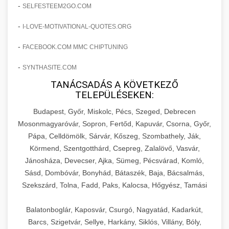
amelyek valós eredményeket hoznak.
-
SELFESTEEM2GO.COM
Teljes dokumentáció egy klinika átalakulási
-
I-LOVE-MOTIVATIONAL-QUOTES.ORG
szonyegtisztito.net
útjáról, bemutatva az utat a küzdő praxistól a
🎪 18. Szemhéjplasztika Iránti
+
virágzó vállalkozásig 150%-os növekedéssel.
marketing stratégiai tervrajz
Érdeklődés 150%-os Fokozása
-
FACEBOOK.COM MMC CHIPTUNING
-
szonyegtakaritas.org
SYNTHASITE.COM
Technikák és módszerek a páciensek
érdeklődésének és elkötelezettségének drámai
TANÁCSADÁS A KÖVETKEZŐ
klinika átalakulási történet
🎮 19. AI Google Ads és Meta
+
TELEPÜLÉSEKEN:
növeléséhez. Egy 150%-os fellendülési
Kampány Kezelés
esettanulmány gyakorlati betekintésekkel.
Budapest, Győr, Miskolc, Pécs, Szeged, Debrecen
Fejlett AI-alapú Google Ads és Meta hirdetési
Mosonmagyaróvár, Sopron, Fertőd, Kapuvár, Csorna, Győr,
weboldal-keszites.co
Pápa, Celldömölk, Sárvár, Kőszeg, Szombathely, Ják,
kampánykezelés. Optimalizálja hirdetési
+
🍞 20. Ipari Dagasztógép
Körmend, Szentgotthárd, Csepreg, Zalalövő, Vasvár,
költségvetését gépi tanulással és
elkötelezettség erősítési módszerek
Jánosháza, Devecser, Ajka, Sümeg, Pécsvárad, Komló,
automatizálással.
Professzionális ipari dagasztógépek és
Sásd, Dombóvár, Bonyhád, Bátaszék, Baja, Bácsalmás,
tésztakeverő gépek pékségek és kereskedelmi
+
🔪 21. Ipari Szeletelőgép
Szekszárd, Tolna, Fadd, Paks, Kalocsa, Hőgyész, Tamási
aikampany.hu
AI hirdetési automatizálás
konyhák számára. Masszív konstrukció
megbízható teljesítményhez.
Ipari hús- és sajtszeletelő gépek professzionális
Balatonboglár, Kaposvár, Csurgó, Nagyatád, Kadarkút,
élelmiszer-előkészítéshez. Precíziós vágás
Barcs, Szigetvár, Sellye, Harkány, Siklós, Villány, Bóly,
+
📦 22. Vákuumozó Gép