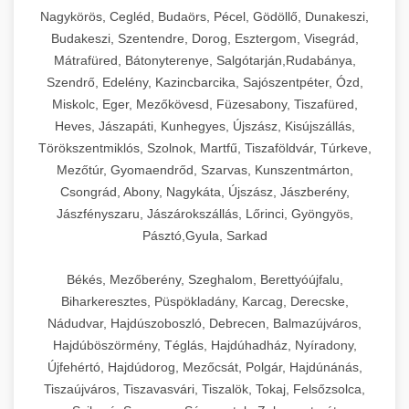
Ipari sajtreszelők és aprítógépek kereskedelmi
kereskedelmi hűtőegység
Nagykörös, Cegléd, Budaörs, Pécel, Gödöllő, Dunakeszi,
chef-iparikonyhagepek.hu
élelmiszer-előkészítéshez. Különböző reszelési
🍳 28. Nagykonyhai
Budakeszi, Szentendre, Dorog, Esztergom, Visegrád,
+
méretek különböző alkalmazásokhoz.
kereskedelmi mosogatógép
Berendezések
Mátrafüred, Bátonyterenye, Salgótarján,Rudabánya,
Szendrő, Edelény, Kazincbarcika, Sajószentpéter, Ózd,
chef-iparikonyhagepek.hu
Teljes körű nagykonyhai berendezések és
Miskolc, Eger, Mezőkövesd, Füzesabony, Tiszafüred,
professzionális vendéglátóipari kellékek.
Heves, Jászapáti, Kunhegyes, Újszász, Kisújszállás,
kereskedelmi sajtreszelő
Minden, ami szükséges éttermi és catering
Törökszentmiklós, Szolnok, Martfű, Tiszaföldvár, Túrkeve,
műveletekhez.
Mezőtúr, Gyomaendrőd, Szarvas, Kunszentmárton,
Csongrád, Abony, Nagykáta, Újszász, Jászberény,
chef-iparikonyhagepek.hu
Jászfényszaru, Jászárokszállás, Lőrinci, Gyöngyös,
Pásztó,Gyula, Sarkad
kereskedelmi konyhai megoldások
Békés, Mezőberény, Szeghalom, Berettyóújfalu,
Biharkeresztes, Püspökladány, Karcag, Derecske,
Nádudvar, Hajdúszoboszló, Debrecen, Balmazújváros,
Hajdúböszörmény, Téglás, Hajdúhadház, Nyíradony,
Újfehértó, Hajdúdorog, Mezőcsát, Polgár, Hajdúnánás,
Tiszaújváros, Tiszavasvári, Tiszalök, Tokaj, Felsőzsolca,