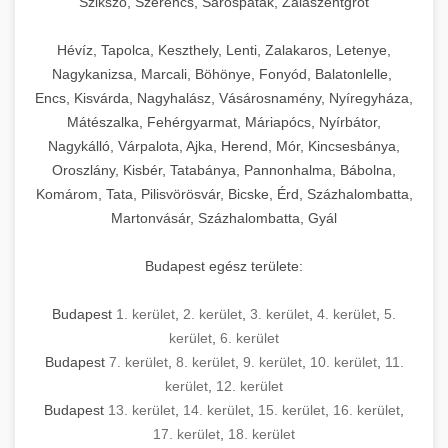
Szikszó, Szerencs, Sárospatak, Zalaszentgrót
Hévíz, Tapolca, Keszthely, Lenti, Zalakaros, Letenye,
Nagykanizsa, Marcali, Böhönye, Fonyód, Balatonlelle,
Encs, Kisvárda, Nagyhalász, Vásárosnamény, Nyíregyháza,
Mátészalka, Fehérgyarmat, Máriapócs, Nyírbátor,
Nagykálló, Várpalota, Ajka, Herend, Mór, Kincsesbánya,
Oroszlány, Kisbér, Tatabánya, Pannonhalma, Bábolna,
Komárom, Tata, Pilisvörösvár, Bicske, Érd, Százhalombatta,
Martonvásár, Százhalombatta, Gyál
Budapest egész területe:
Budapest
1. kerület
,
2. kerület
,
3. kerület
,
4. kerület
,
5.
kerület
,
6. kerület
Budapest
7. kerület
,
8. kerület
,
9. kerület
,
10. kerület
,
11.
kerület
,
12. kerület
Budapest
13. kerület
,
14. kerület
,
15. kerület
,
16. kerület
,
17. kerület
,
18. kerület