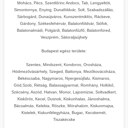
chef-iparikonyhagepek.hu
állítható vastagság beállítással.
Mohács, Pécs, Szentlőrinc Andocs, Tab, Lengyeltóti,
Simontornya, Enying, Dunaföldvár, Solt, Szabadszállás,
Kereskedelmi vákuumcsomagoló berendezések
kereskedelmi tésztakeverő
Sárbogárd, Dunaújváros, Kunszentmiklós, Ráckeve,
chef-iparikonyhagepek.hu
élelmiszerek tartósításához. Hosszabbítsa a
+
🎁 23. Vákuumfóliázó Gép
Gárdony, Székesfehérvár, Balatonföldvár, Siófok,
szavatossági időt és tartsa meg a termék
professzionális élelmiszer szeletelő
Balatonalmádi, Polgárdi, Balatonfűzfő, Balatonfüred,
frissességét.
Ipari vákuumfóliázó gépek professzionális
Veszprém, Sátoraljaújhely
élelmiszer-csomagolási műveletekhez.
+
🔥 24. Ipari Sütő és Gőzpároló
chef-iparikonyhagepek.hu
Hatékony lezárási és tartósítási megoldások.
Budapest egész területe:
Kereskedelmi légkeveréses sütők és gőzpárolók
vákuum lezáró berendezés
chef-iparikonyhagepek.hu
Szentes, Mindszent, Kondoros, Orosháza,
professzionális konyhák számára. Nagy
+
❄️ 25. Ipari Hűtőszekrény
Hódmezővásárhely, Szeged, Battonya, Mezőkovácsháza,
kapacitású sütő- és főzőberendezés precíz
kereskedelmi csomagoló gép
Békéscsaba, Nagymaros, Nyergesújfalu, Kismaros,
hőmérséklet-szabályozással.
Professzionális hűtőegységek és hűtőkamrák
Göd,Szob, Rétság, Balassagyarmat, Romhány, Hollókő,
kereskedelmi konyhák számára.
+
💧 26. Ipari Mosogatógép
Szécsény, Aszód, Hatvan, Monor, Lajosmizse, Soltvadkert,
chef-iparikonyhagepek.hu
Energiahatékony hűtési megoldások nagy
Kiskőrös, Kecel, Dusnok, Kiskunhalas, Jánoshalma,
kapacitással.
Kereskedelmi mosogatóberendezések nagy
kereskedelmi sütősütő
Bácsalmás, Kelebia, Röszke, Mórahalom, Kiskunmajsa,
forgalmú éttermi műveletekhez. Gyors tisztítási
Kistelek, Kiskunfélegyháza, Bugac, Kecskemét,
+
🧀 27. Ipari Sajtreszelő Gép
chef-iparikonyhagepek.hu
ciklusok fertőtlenítési képességekkel.
Tiszakécske