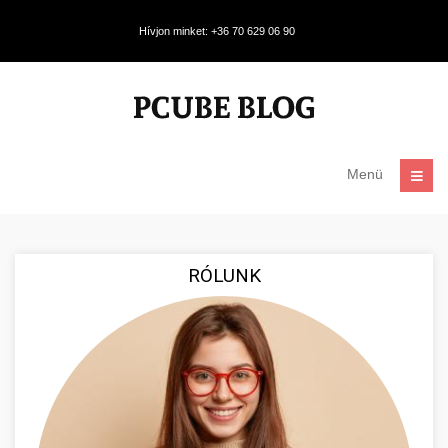
Hívjon minket: +36 70 629 06 90
Menü
RÓLUNK