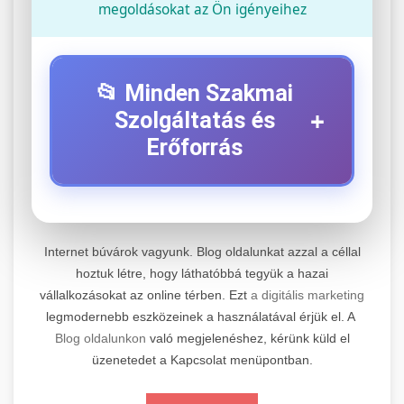
megoldásokat az Ön igényeihez
📂 Minden Szakmai
+
Szolgáltatás és
Erőforrás
⚡ 1. Legjobb Elektromos Roller
+
Szerviz
Internet búvárok vagyunk. Blog oldalunkat azzal a céllal
Professzionális elektromos roller javítási és
hoztuk létre, hogy láthatóbbá tegyük a hazai
vállalkozásokat az online térben. Ezt
a digitális marketing
karbantartási szolgáltatások. Szakértő
📊 2. Online Marketing
+
legmodernebb eszközeinek a használatával érjük el. A
technikusaink minőségi szervízt nyújtanak
Ügynökség
Blog oldalunkon
való megjelenéshez, kérünk küld el
minden jelentős márkához és modellhez.
üzenetedet a Kapcsolat menüpontban.
Átfogó online marketing szolgáltatások,
Szervizközpont Látogatása
beleértve a SEO-t, közösségi média kezelést és
+
🛴 3. Legjobb Elektromos Roller