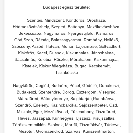
Kereskedelmi vákuumcsomagoló berendezések
kereskedelmi tésztakeverő
Budapest egész területe:
chef-iparikonyhagepek.hu
élelmiszerek tartósításához. Hosszabbítsa a
+
🎁 23. Vákuumfóliázó Gép
Szentes, Mindszent, Kondoros, Orosháza,
szavatossági időt és tartsa meg a termék
professzionális élelmiszer szeletelő
Hódmezővásárhely, Szeged, Battonya, Mezőkovácsháza,
frissességét.
Ipari vákuumfóliázó gépek professzionális
Békéscsaba, Nagymaros, Nyergesújfalu, Kismaros,
élelmiszer-csomagolási műveletekhez.
Göd,Szob, Rétság, Balassagyarmat, Romhány, Hollókő,
+
🔥 24. Ipari Sütő és Gőzpároló
chef-iparikonyhagepek.hu
Hatékony lezárási és tartósítási megoldások.
Szécsény, Aszód, Hatvan, Monor, Lajosmizse, Soltvadkert,
Kiskőrös, Kecel, Dusnok, Kiskunhalas, Jánoshalma,
Kereskedelmi légkeveréses sütők és gőzpárolók
vákuum lezáró berendezés
Bácsalmás, Kelebia, Röszke, Mórahalom, Kiskunmajsa,
chef-iparikonyhagepek.hu
professzionális konyhák számára. Nagy
+
❄️ 25. Ipari Hűtőszekrény
Kistelek, Kiskunfélegyháza, Bugac, Kecskemét,
kapacitású sütő- és főzőberendezés precíz
kereskedelmi csomagoló gép
Tiszakécske
hőmérséklet-szabályozással.
Professzionális hűtőegységek és hűtőkamrák
Nagykörös, Cegléd, Budaörs, Pécel, Gödöllő, Dunakeszi,
kereskedelmi konyhák számára.
+
💧 26. Ipari Mosogatógép
Budakeszi, Szentendre, Dorog, Esztergom, Visegrád,
chef-iparikonyhagepek.hu
Energiahatékony hűtési megoldások nagy
Mátrafüred, Bátonyterenye, Salgótarján,Rudabánya,
kapacitással.
Kereskedelmi mosogatóberendezések nagy
kereskedelmi sütősütő
Szendrő, Edelény, Kazincbarcika, Sajószentpéter, Ózd,
forgalmú éttermi műveletekhez. Gyors tisztítási
Miskolc, Eger, Mezőkövesd, Füzesabony, Tiszafüred,
+
🧀 27. Ipari Sajtreszelő Gép
chef-iparikonyhagepek.hu
Heves, Jászapáti, Kunhegyes, Újszász, Kisújszállás,
ciklusok fertőtlenítési képességekkel.
Törökszentmiklós, Szolnok, Martfű, Tiszaföldvár, Túrkeve,
Ipari sajtreszelők és aprítógépek kereskedelmi
kereskedelmi hűtőegység
Mezőtúr, Gyomaendrőd, Szarvas, Kunszentmárton,