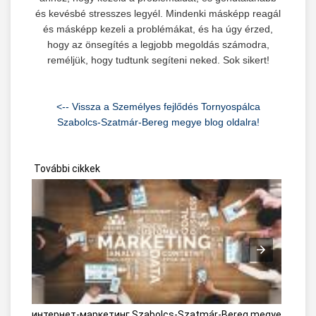
és kevésbé stresszes legyél. Mindenki másképp reagál
és másképp kezeli a problémákat, és ha úgy érzed,
hogy az önsegítés a legjobb megoldás számodra,
reméljük, hogy tudtunk segíteni neked. Sok sikert!
<-- Vissza a Személyes fejlődés Tornyospálca
Szabolcs-Szatmár-Bereg megye blog oldalra!
További cikkek
интернет-маркетинг Szabolcs-Szatmár-Bereg megye