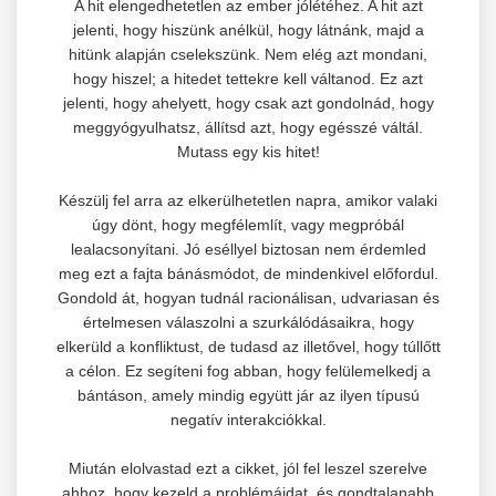
A hit elengedhetetlen az ember jólétéhez. A hit azt
jelenti, hogy hiszünk anélkül, hogy látnánk, majd a
hitünk alapján cselekszünk. Nem elég azt mondani,
hogy hiszel; a hitedet tettekre kell váltanod. Ez azt
jelenti, hogy ahelyett, hogy csak azt gondolnád, hogy
meggyógyulhatsz, állítsd azt, hogy egésszé váltál.
Mutass egy kis hitet!
Készülj fel arra az elkerülhetetlen napra, amikor valaki
úgy dönt, hogy megfélemlít, vagy megpróbál
lealacsonyítani. Jó eséllyel biztosan nem érdemled
meg ezt a fajta bánásmódot, de mindenkivel előfordul.
Gondold át, hogyan tudnál racionálisan, udvariasan és
értelmesen válaszolni a szurkálódásaikra, hogy
elkerüld a konfliktust, de tudasd az illetővel, hogy túllőtt
a célon. Ez segíteni fog abban, hogy felülemelkedj a
bántáson, amely mindig együtt jár az ilyen típusú
negatív interakciókkal.
Miután elolvastad ezt a cikket, jól fel leszel szerelve
ahhoz, hogy kezeld a problémáidat, és gondtalanabb