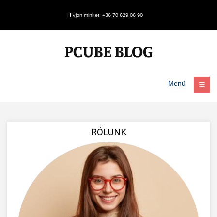
Hívjon minket: +36 70 629 06 90
Menü
RÓLUNK