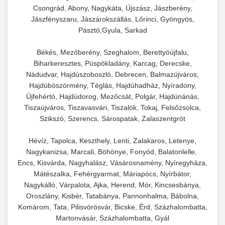
chef-iparikonyhagepek.hu
élelmiszer-előkészítéshez. Különböző reszelési
Csongrád, Abony, Nagykáta, Újszász, Jászberény,
🍳 28. Nagykonyhai
+
méretek különböző alkalmazásokhoz.
Jászfényszaru, Jászárokszállás, Lőrinci, Gyöngyös,
kereskedelmi mosogatógép
Berendezések
Pásztó,Gyula, Sarkad
chef-iparikonyhagepek.hu
Teljes körű nagykonyhai berendezések és
Békés, Mezőberény, Szeghalom, Berettyóújfalu,
professzionális vendéglátóipari kellékek.
kereskedelmi sajtreszelő
Biharkeresztes, Püspökladány, Karcag, Derecske,
Minden, ami szükséges éttermi és catering
Nádudvar, Hajdúszoboszló, Debrecen, Balmazújváros,
műveletekhez.
Hajdúböszörmény, Téglás, Hajdúhadház, Nyíradony,
Újfehértó, Hajdúdorog, Mezőcsát, Polgár, Hajdúnánás,
Tiszaújváros, Tiszavasvári, Tiszalök, Tokaj, Felsőzsolca,
chef-iparikonyhagepek.hu
Szikszó, Szerencs, Sárospatak, Zalaszentgrót
kereskedelmi konyhai megoldások
Hévíz, Tapolca, Keszthely, Lenti, Zalakaros, Letenye,
Nagykanizsa, Marcali, Böhönye, Fonyód, Balatonlelle,
Encs, Kisvárda, Nagyhalász, Vásárosnamény, Nyíregyháza,
Mátészalka, Fehérgyarmat, Máriapócs, Nyírbátor,
Nagykálló, Várpalota, Ajka, Herend, Mór, Kincsesbánya,
Oroszlány, Kisbér, Tatabánya, Pannonhalma, Bábolna,
Komárom, Tata, Pilisvörösvár, Bicske, Érd, Százhalombatta,
Martonvásár, Százhalombatta, Gyál