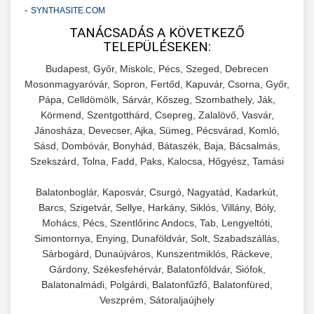
Teljes dokumentáció egy klinika átalakulási
-
SYNTHASITE.COM
szonyegtisztito.net
útjáról, bemutatva az utat a küzdő praxistól a
TANÁCSADÁS A KÖVETKEZŐ
🎪 18. Szemhéjplasztika Iránti
+
TELEPÜLÉSEKEN:
virágzó vállalkozásig 150%-os növekedéssel.
marketing stratégiai tervrajz
Érdeklődés 150%-os Fokozása
Budapest, Győr, Miskolc, Pécs, Szeged, Debrecen
szonyegtakaritas.org
Technikák és módszerek a páciensek
Mosonmagyaróvár, Sopron, Fertőd, Kapuvár, Csorna, Győr,
Pápa, Celldömölk, Sárvár, Kőszeg, Szombathely, Ják,
érdeklődésének és elkötelezettségének drámai
klinika átalakulási történet
🎮 19. AI Google Ads és Meta
+
Körmend, Szentgotthárd, Csepreg, Zalalövő, Vasvár,
növeléséhez. Egy 150%-os fellendülési
Kampány Kezelés
Jánosháza, Devecser, Ajka, Sümeg, Pécsvárad, Komló,
esettanulmány gyakorlati betekintésekkel.
Sásd, Dombóvár, Bonyhád, Bátaszék, Baja, Bácsalmás,
Fejlett AI-alapú Google Ads és Meta hirdetési
Szekszárd, Tolna, Fadd, Paks, Kalocsa, Hőgyész, Tamási
weboldal-keszites.co
kampánykezelés. Optimalizálja hirdetési
+
🍞 20. Ipari Dagasztógép
Balatonboglár, Kaposvár, Csurgó, Nagyatád, Kadarkút,
költségvetését gépi tanulással és
elkötelezettség erősítési módszerek
Barcs, Szigetvár, Sellye, Harkány, Siklós, Villány, Bóly,
automatizálással.
Professzionális ipari dagasztógépek és
Mohács, Pécs, Szentlőrinc Andocs, Tab, Lengyeltóti,
tésztakeverő gépek pékségek és kereskedelmi
+
Simontornya, Enying, Dunaföldvár, Solt, Szabadszállás,
🔪 21. Ipari Szeletelőgép
aikampany.hu
AI hirdetési automatizálás
konyhák számára. Masszív konstrukció
Sárbogárd, Dunaújváros, Kunszentmiklós, Ráckeve,
megbízható teljesítményhez.
Gárdony, Székesfehérvár, Balatonföldvár, Siófok,
Ipari hús- és sajtszeletelő gépek professzionális
Balatonalmádi, Polgárdi, Balatonfűzfő, Balatonfüred,
élelmiszer-előkészítéshez. Precíziós vágás
+
📦 22. Vákuumozó Gép
Veszprém, Sátoraljaújhely
chef-iparikonyhagepek.hu
állítható vastagság beállítással.