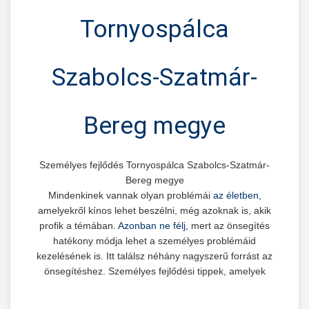
Tornyospálca
Szabolcs-Szatmár-
Bereg megye
Személyes fejlődés Tornyospálca Szabolcs-Szatmár-
Bereg megye
Mindenkinek vannak olyan problémái
az életben,
amelyekről kínos lehet beszélni, még azoknak is, akik
profik a témában.
Azonban ne félj,
mert az önsegítés
hatékony módja lehet a személyes problémáid
kezelésének is. Itt találsz néhány nagyszerű forrást az
önsegítéshez. Személyes fejlődési tippek, amelyek
segítenek az élet kanyargós útján!