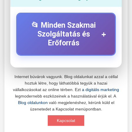
📂 Minden Szakmai
+
Szolgáltatás és
Erőforrás
⚡ 1. Legjobb Elektromos Roller
+
Szerviz
Internet búvárok vagyunk. Blog oldalunkat azzal a céllal
hoztuk létre, hogy láthatóbbá tegyük a hazai
Professzionális elektromos roller javítási és
vállalkozásokat az online térben. Ezt
a digitális marketing
karbantartási szolgáltatások. Szakértő
📊 2. Online Marketing
legmodernebb eszközeinek a használatával érjük el. A
+
technikusaink minőségi szervízt nyújtanak
Ügynökség
Blog oldalunkon
való megjelenéshez, kérünk küld el
minden jelentős márkához és modellhez.
üzenetedet a Kapcsolat menüpontban.
Átfogó online marketing szolgáltatások,
Kapcsolat
Szervizközpont Látogatása
beleértve a SEO-t, közösségi média kezelést és
+
🛴 3. Legjobb Elektromos Roller
digitális hirdetéseket. Növekedés elérése