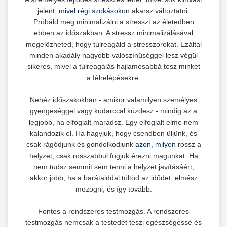
jelent,
mivel régi szokásokon
akarsz változtatni.
Próbáld meg minimalizálni a stresszt az életedben
ebben az időszakban. A stressz minimalizálásával
megelőzheted, hogy túlreagáld a stresszorokat. Ezáltal
minden akadály nagyobb valószínűséggel lesz végül
sikeres, mivel a túlreagálás hajlamosabbá tesz minket
a félrelépésekre.
Nehéz időszakokban - amikor valamilyen személyes
gyengeséggel vagy kudarccal küzdesz - mindig az a
legjobb, ha elfoglalt maradsz. Egy elfoglalt elme nem
kalandozik el. Ha hagyjuk, hogy csendben üljünk, és
csak rágódjunk és gondolkodjunk
azon, milyen
rossz a
helyzet, csak rosszabbul fogjuk érezni magunkat. Ha
nem tudsz semmit sem tenni a helyzet javításáért,
akkor jobb, ha a barátaiddal töltöd az idődet, elmész
mozogni, és így tovább.
Fontos a rendszeres testmozgás. A rendszeres
testmozgás nemcsak a testedet teszi egészségessé és