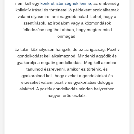
nem kell egy
konkrét istenségnek lennie;
az emberiség
kollektív írásai és történetei jó példaként szolgálhatnak
valami olyasmire, ami nagyobb nálad. Lehet, hogy a
szentírások, az irodalom vagy a közmondások
felfedezése segíthet abban, hogy megteremtsd
önmagad.
Ez talán közhelyesen hangzik, de ez az igazság. Pozitív
gondolkodást kell alkalmaznod. Mindenki aggódik és
gyakorolja a negatív gondolkodást. Meg kell azonban
tanulnod észrevenni, amikor ez történik, és
gyakorolnod kell, hogy ezeket a gondolatokat és
érzéseket valami pozitív és gyakorlatias dologgá
alakítsd. A pozitív gondolkodás minden helyzetben
nagyon erős eszköz.