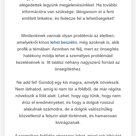
elégedettek legyünk megjelenésünkkel. Ha további
információra van szüksége, látogasson el a fent
említett linkekre, és fedezze fel a lehetőségeket!
Mindenkinek vannak olyan problémái az életben,
amelyekről kínos
lehet beszélni,
még azoknak is, akik
profik a témában. Azonban ne félj, mert az önsegítés
hatékony módja lehet a személyes problémáid
kezelésének is. Itt találsz néhány nagyszerű forrást az
önsegítéshez.
Ne add fel! Gondolj egy kis magra, amelyik növekszik.
Nem láthatod, amíg ki nem tör a földből, de már régóta
növekszik a föld alatt. Lehet, hogy úgy tűnik, hogy nem
érsz el eredményeket, és hogy a dolgok rosszul
alakulnak számodra, de a dolgok valószínűleg
közvetlenül a felszín alatt történnek, és hamarosan
kivirágzanak.
A személyes fejlődés stresszes lehet, mivel sok kihívást