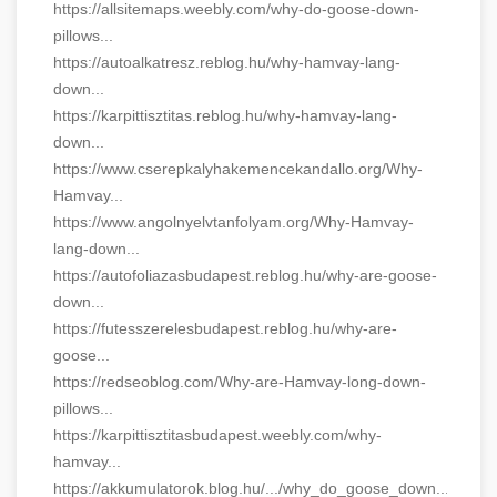
https://allsitemaps.weebly.com/why-do-goose-down-
pillows...
https://autoalkatresz.reblog.hu/why-hamvay-lang-
down...
https://karpittisztitas.reblog.hu/why-hamvay-lang-
down...
https://www.cserepkalyhakemencekandallo.org/Why-
Hamvay...
https://www.angolnyelvtanfolyam.org/Why-Hamvay-
lang-down...
https://autofoliazasbudapest.reblog.hu/why-are-goose-
down...
https://futesszerelesbudapest.reblog.hu/why-are-
goose...
https://redseoblog.com/Why-are-Hamvay-long-down-
pillows...
https://karpittisztitasbudapest.weebly.com/why-
hamvay...
https://akkumulatorok.blog.hu/.../why_do_goose_down...