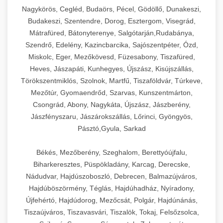
Ipari sajtreszelők és aprítógépek kereskedelmi
kereskedelmi hűtőegység
Nagykörös, Cegléd, Budaörs, Pécel, Gödöllő, Dunakeszi,
chef-iparikonyhagepek.hu
élelmiszer-előkészítéshez. Különböző reszelési
🍳 28. Nagykonyhai
Budakeszi, Szentendre, Dorog, Esztergom, Visegrád,
+
méretek különböző alkalmazásokhoz.
kereskedelmi mosogatógép
Berendezések
Mátrafüred, Bátonyterenye, Salgótarján,Rudabánya,
Szendrő, Edelény, Kazincbarcika, Sajószentpéter, Ózd,
chef-iparikonyhagepek.hu
Teljes körű nagykonyhai berendezések és
Miskolc, Eger, Mezőkövesd, Füzesabony, Tiszafüred,
professzionális vendéglátóipari kellékek.
Heves, Jászapáti, Kunhegyes, Újszász, Kisújszállás,
kereskedelmi sajtreszelő
Minden, ami szükséges éttermi és catering
Törökszentmiklós, Szolnok, Martfű, Tiszaföldvár, Túrkeve,
műveletekhez.
Mezőtúr, Gyomaendrőd, Szarvas, Kunszentmárton,
Csongrád, Abony, Nagykáta, Újszász, Jászberény,
chef-iparikonyhagepek.hu
Jászfényszaru, Jászárokszállás, Lőrinci, Gyöngyös,
Pásztó,Gyula, Sarkad
kereskedelmi konyhai megoldások
Békés, Mezőberény, Szeghalom, Berettyóújfalu,
Biharkeresztes, Püspökladány, Karcag, Derecske,
Nádudvar, Hajdúszoboszló, Debrecen, Balmazújváros,
Hajdúböszörmény, Téglás, Hajdúhadház, Nyíradony,
Újfehértó, Hajdúdorog, Mezőcsát, Polgár, Hajdúnánás,
Tiszaújváros, Tiszavasvári, Tiszalök, Tokaj, Felsőzsolca,