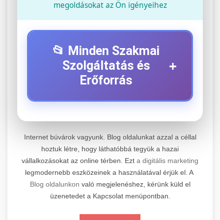
megoldásokat az Ön igényeihez
📂 Minden Szakmai
+
Szolgáltatás és
Erőforrás
⚡ 1. Legjobb Elektromos Roller
+
Szerviz
Internet búvárok vagyunk. Blog oldalunkat azzal a céllal
Professzionális elektromos roller javítási és
hoztuk létre, hogy láthatóbbá tegyük a hazai
vállalkozásokat az online térben. Ezt
a digitális marketing
karbantartási szolgáltatások. Szakértő
📊 2. Online Marketing
+
legmodernebb eszközeinek a használatával érjük el. A
technikusaink minőségi szervízt nyújtanak
Ügynökség
Blog oldalunkon
való megjelenéshez, kérünk küld el
minden jelentős márkához és modellhez.
üzenetedet a Kapcsolat menüpontban.
Átfogó online marketing szolgáltatások,
Szervizközpont Látogatása
beleértve a SEO-t, közösségi média kezelést és
+
🛴 3. Legjobb Elektromos Roller