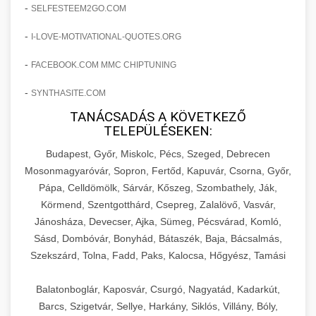
amelyek valós eredményeket hoznak.
-
SELFESTEEM2GO.COM
Teljes dokumentáció egy klinika átalakulási
-
I-LOVE-MOTIVATIONAL-QUOTES.ORG
szonyegtisztito.net
útjáról, bemutatva az utat a küzdő praxistól a
🎪 18. Szemhéjplasztika Iránti
+
virágzó vállalkozásig 150%-os növekedéssel.
marketing stratégiai tervrajz
Érdeklődés 150%-os Fokozása
-
FACEBOOK.COM MMC CHIPTUNING
-
szonyegtakaritas.org
SYNTHASITE.COM
Technikák és módszerek a páciensek
érdeklődésének és elkötelezettségének drámai
TANÁCSADÁS A KÖVETKEZŐ
klinika átalakulási történet
🎮 19. AI Google Ads és Meta
+
TELEPÜLÉSEKEN:
növeléséhez. Egy 150%-os fellendülési
Kampány Kezelés
esettanulmány gyakorlati betekintésekkel.
Budapest, Győr, Miskolc, Pécs, Szeged, Debrecen
Fejlett AI-alapú Google Ads és Meta hirdetési
Mosonmagyaróvár, Sopron, Fertőd, Kapuvár, Csorna, Győr,
weboldal-keszites.co
Pápa, Celldömölk, Sárvár, Kőszeg, Szombathely, Ják,
kampánykezelés. Optimalizálja hirdetési
+
🍞 20. Ipari Dagasztógép
Körmend, Szentgotthárd, Csepreg, Zalalövő, Vasvár,
költségvetését gépi tanulással és
elkötelezettség erősítési módszerek
Jánosháza, Devecser, Ajka, Sümeg, Pécsvárad, Komló,
automatizálással.
Professzionális ipari dagasztógépek és
Sásd, Dombóvár, Bonyhád, Bátaszék, Baja, Bácsalmás,
tésztakeverő gépek pékségek és kereskedelmi
+
🔪 21. Ipari Szeletelőgép
Szekszárd, Tolna, Fadd, Paks, Kalocsa, Hőgyész, Tamási
aikampany.hu
AI hirdetési automatizálás
konyhák számára. Masszív konstrukció
megbízható teljesítményhez.
Ipari hús- és sajtszeletelő gépek professzionális
Balatonboglár, Kaposvár, Csurgó, Nagyatád, Kadarkút,
élelmiszer-előkészítéshez. Precíziós vágás
Barcs, Szigetvár, Sellye, Harkány, Siklós, Villány, Bóly,
+
📦 22. Vákuumozó Gép