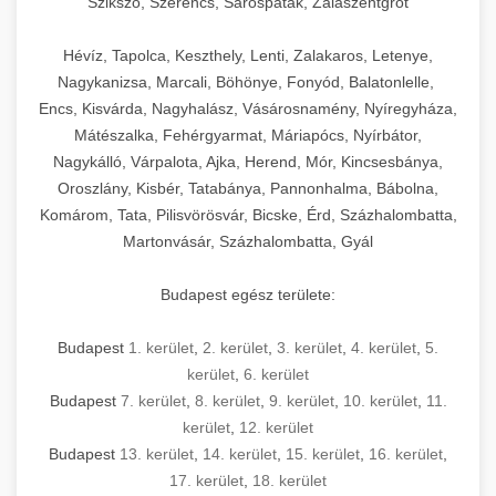
Szikszó, Szerencs, Sárospatak, Zalaszentgrót
Hévíz, Tapolca, Keszthely, Lenti, Zalakaros, Letenye,
Nagykanizsa, Marcali, Böhönye, Fonyód, Balatonlelle,
Encs, Kisvárda, Nagyhalász, Vásárosnamény, Nyíregyháza,
Mátészalka, Fehérgyarmat, Máriapócs, Nyírbátor,
Nagykálló, Várpalota, Ajka, Herend, Mór, Kincsesbánya,
Oroszlány, Kisbér, Tatabánya, Pannonhalma, Bábolna,
Komárom, Tata, Pilisvörösvár, Bicske, Érd, Százhalombatta,
Martonvásár, Százhalombatta, Gyál
Budapest egész területe:
Budapest
1. kerület
,
2. kerület
,
3. kerület
,
4. kerület
,
5.
kerület
,
6. kerület
Budapest
7. kerület
,
8. kerület
,
9. kerület
,
10. kerület
,
11.
kerület
,
12. kerület
Budapest
13. kerület
,
14. kerület
,
15. kerület
,
16. kerület
,
17. kerület
,
18. kerület