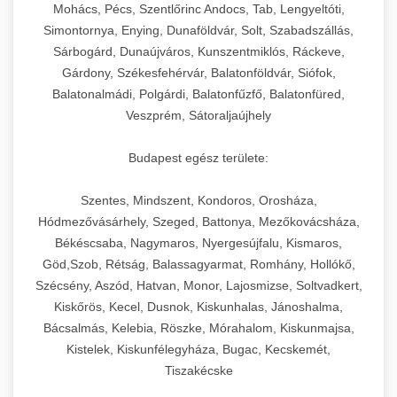
chef-iparikonyhagepek.hu
állítható vastagság beállítással.
Mohács, Pécs, Szentlőrinc Andocs, Tab, Lengyeltóti,
Simontornya, Enying, Dunaföldvár, Solt, Szabadszállás,
Kereskedelmi vákuumcsomagoló berendezések
kereskedelmi tésztakeverő
Sárbogárd, Dunaújváros, Kunszentmiklós, Ráckeve,
chef-iparikonyhagepek.hu
élelmiszerek tartósításához. Hosszabbítsa a
+
🎁 23. Vákuumfóliázó Gép
Gárdony, Székesfehérvár, Balatonföldvár, Siófok,
szavatossági időt és tartsa meg a termék
professzionális élelmiszer szeletelő
Balatonalmádi, Polgárdi, Balatonfűzfő, Balatonfüred,
frissességét.
Ipari vákuumfóliázó gépek professzionális
Veszprém, Sátoraljaújhely
élelmiszer-csomagolási műveletekhez.
+
🔥 24. Ipari Sütő és Gőzpároló
chef-iparikonyhagepek.hu
Hatékony lezárási és tartósítási megoldások.
Budapest egész területe:
Kereskedelmi légkeveréses sütők és gőzpárolók
vákuum lezáró berendezés
chef-iparikonyhagepek.hu
Szentes, Mindszent, Kondoros, Orosháza,
professzionális konyhák számára. Nagy
+
❄️ 25. Ipari Hűtőszekrény
Hódmezővásárhely, Szeged, Battonya, Mezőkovácsháza,
kapacitású sütő- és főzőberendezés precíz
kereskedelmi csomagoló gép
Békéscsaba, Nagymaros, Nyergesújfalu, Kismaros,
hőmérséklet-szabályozással.
Professzionális hűtőegységek és hűtőkamrák
Göd,Szob, Rétság, Balassagyarmat, Romhány, Hollókő,
kereskedelmi konyhák számára.
+
💧 26. Ipari Mosogatógép
Szécsény, Aszód, Hatvan, Monor, Lajosmizse, Soltvadkert,
chef-iparikonyhagepek.hu
Energiahatékony hűtési megoldások nagy
Kiskőrös, Kecel, Dusnok, Kiskunhalas, Jánoshalma,
kapacitással.
Kereskedelmi mosogatóberendezések nagy
kereskedelmi sütősütő
Bácsalmás, Kelebia, Röszke, Mórahalom, Kiskunmajsa,
forgalmú éttermi műveletekhez. Gyors tisztítási
Kistelek, Kiskunfélegyháza, Bugac, Kecskemét,
+
🧀 27. Ipari Sajtreszelő Gép
chef-iparikonyhagepek.hu
ciklusok fertőtlenítési képességekkel.
Tiszakécske