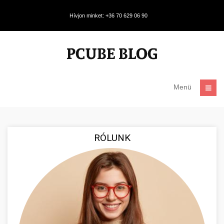
Hívjon minket: +36 70 629 06 90
Menü
RÓLUNK