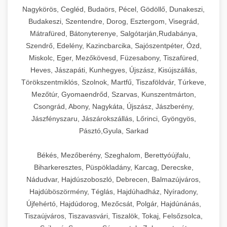
Ipari sajtreszelők és aprítógépek kereskedelmi
kereskedelmi hűtőegység
Nagykörös, Cegléd, Budaörs, Pécel, Gödöllő, Dunakeszi,
chef-iparikonyhagepek.hu
élelmiszer-előkészítéshez. Különböző reszelési
🍳 28. Nagykonyhai
Budakeszi, Szentendre, Dorog, Esztergom, Visegrád,
+
méretek különböző alkalmazásokhoz.
kereskedelmi mosogatógép
Berendezések
Mátrafüred, Bátonyterenye, Salgótarján,Rudabánya,
Szendrő, Edelény, Kazincbarcika, Sajószentpéter, Ózd,
chef-iparikonyhagepek.hu
Teljes körű nagykonyhai berendezések és
Miskolc, Eger, Mezőkövesd, Füzesabony, Tiszafüred,
professzionális vendéglátóipari kellékek.
Heves, Jászapáti, Kunhegyes, Újszász, Kisújszállás,
kereskedelmi sajtreszelő
Minden, ami szükséges éttermi és catering
Törökszentmiklós, Szolnok, Martfű, Tiszaföldvár, Túrkeve,
műveletekhez.
Mezőtúr, Gyomaendrőd, Szarvas, Kunszentmárton,
Csongrád, Abony, Nagykáta, Újszász, Jászberény,
chef-iparikonyhagepek.hu
Jászfényszaru, Jászárokszállás, Lőrinci, Gyöngyös,
Pásztó,Gyula, Sarkad
kereskedelmi konyhai megoldások
Békés, Mezőberény, Szeghalom, Berettyóújfalu,
Biharkeresztes, Püspökladány, Karcag, Derecske,
Nádudvar, Hajdúszoboszló, Debrecen, Balmazújváros,
Hajdúböszörmény, Téglás, Hajdúhadház, Nyíradony,
Újfehértó, Hajdúdorog, Mezőcsát, Polgár, Hajdúnánás,
Tiszaújváros, Tiszavasvári, Tiszalök, Tokaj, Felsőzsolca,