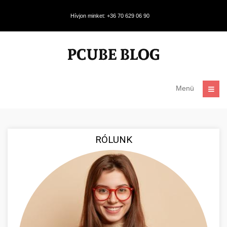
Hívjon minket: +36 70 629 06 90
Menü
RÓLUNK