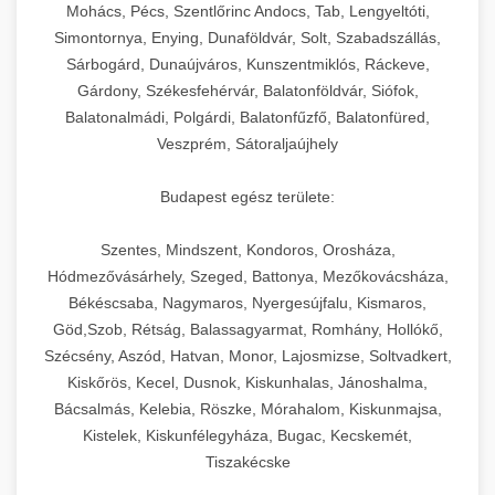
chef-iparikonyhagepek.hu
állítható vastagság beállítással.
Mohács, Pécs, Szentlőrinc Andocs, Tab, Lengyeltóti,
Simontornya, Enying, Dunaföldvár, Solt, Szabadszállás,
Kereskedelmi vákuumcsomagoló berendezések
kereskedelmi tésztakeverő
Sárbogárd, Dunaújváros, Kunszentmiklós, Ráckeve,
chef-iparikonyhagepek.hu
élelmiszerek tartósításához. Hosszabbítsa a
+
🎁 23. Vákuumfóliázó Gép
Gárdony, Székesfehérvár, Balatonföldvár, Siófok,
szavatossági időt és tartsa meg a termék
professzionális élelmiszer szeletelő
Balatonalmádi, Polgárdi, Balatonfűzfő, Balatonfüred,
frissességét.
Ipari vákuumfóliázó gépek professzionális
Veszprém, Sátoraljaújhely
élelmiszer-csomagolási műveletekhez.
+
🔥 24. Ipari Sütő és Gőzpároló
chef-iparikonyhagepek.hu
Hatékony lezárási és tartósítási megoldások.
Budapest egész területe:
Kereskedelmi légkeveréses sütők és gőzpárolók
vákuum lezáró berendezés
chef-iparikonyhagepek.hu
Szentes, Mindszent, Kondoros, Orosháza,
professzionális konyhák számára. Nagy
+
❄️ 25. Ipari Hűtőszekrény
Hódmezővásárhely, Szeged, Battonya, Mezőkovácsháza,
kapacitású sütő- és főzőberendezés precíz
kereskedelmi csomagoló gép
Békéscsaba, Nagymaros, Nyergesújfalu, Kismaros,
hőmérséklet-szabályozással.
Professzionális hűtőegységek és hűtőkamrák
Göd,Szob, Rétság, Balassagyarmat, Romhány, Hollókő,
kereskedelmi konyhák számára.
+
💧 26. Ipari Mosogatógép
Szécsény, Aszód, Hatvan, Monor, Lajosmizse, Soltvadkert,
chef-iparikonyhagepek.hu
Energiahatékony hűtési megoldások nagy
Kiskőrös, Kecel, Dusnok, Kiskunhalas, Jánoshalma,
kapacitással.
Kereskedelmi mosogatóberendezések nagy
kereskedelmi sütősütő
Bácsalmás, Kelebia, Röszke, Mórahalom, Kiskunmajsa,
forgalmú éttermi műveletekhez. Gyors tisztítási
Kistelek, Kiskunfélegyháza, Bugac, Kecskemét,
+
🧀 27. Ipari Sajtreszelő Gép
chef-iparikonyhagepek.hu
ciklusok fertőtlenítési képességekkel.
Tiszakécske