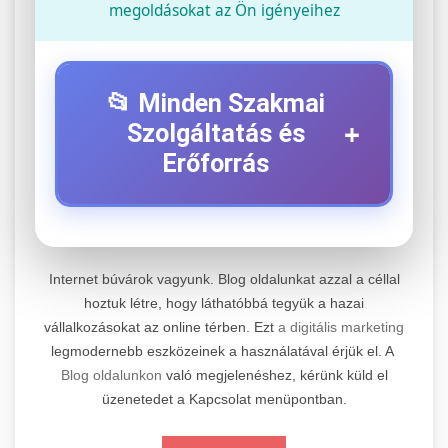
megoldásokat az Ön igényeihez
📂 Minden Szakmai
+
Szolgáltatás és
Erőforrás
⚡ 1. Legjobb Elektromos Roller
+
Szerviz
Internet búvárok vagyunk. Blog oldalunkat azzal a céllal
Professzionális elektromos roller javítási és
hoztuk létre, hogy láthatóbbá tegyük a hazai
vállalkozásokat az online térben. Ezt
a digitális marketing
karbantartási szolgáltatások. Szakértő
📊 2. Online Marketing
+
legmodernebb eszközeinek a használatával érjük el. A
technikusaink minőségi szervízt nyújtanak
Ügynökség
Blog oldalunkon
való megjelenéshez, kérünk küld el
minden jelentős márkához és modellhez.
üzenetedet a Kapcsolat menüpontban.
Átfogó online marketing szolgáltatások,
Szervizközpont Látogatása
beleértve a SEO-t, közösségi média kezelést és
+
🛴 3. Legjobb Elektromos Roller