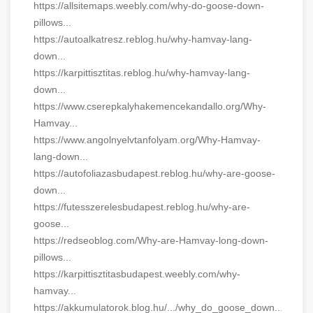
https://allsitemaps.weebly.com/why-do-goose-down-
pillows...
https://autoalkatresz.reblog.hu/why-hamvay-lang-
down...
https://karpittisztitas.reblog.hu/why-hamvay-lang-
down...
https://www.cserepkalyhakemencekandallo.org/Why-
Hamvay...
https://www.angolnyelvtanfolyam.org/Why-Hamvay-
lang-down...
https://autofoliazasbudapest.reblog.hu/why-are-goose-
down...
https://futesszerelesbudapest.reblog.hu/why-are-
goose...
https://redseoblog.com/Why-are-Hamvay-long-down-
pillows...
https://karpittisztitasbudapest.weebly.com/why-
hamvay...
https://akkumulatorok.blog.hu/.../why_do_goose_down...