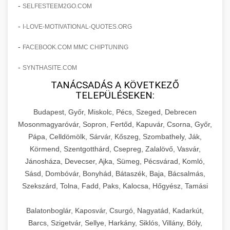
amelyek valós eredményeket hoznak.
-
SELFESTEEM2GO.COM
Teljes dokumentáció egy klinika átalakulási
-
I-LOVE-MOTIVATIONAL-QUOTES.ORG
szonyegtisztito.net
útjáról, bemutatva az utat a küzdő praxistól a
🎪 18. Szemhéjplasztika Iránti
+
virágzó vállalkozásig 150%-os növekedéssel.
marketing stratégiai tervrajz
Érdeklődés 150%-os Fokozása
-
FACEBOOK.COM MMC CHIPTUNING
-
szonyegtakaritas.org
SYNTHASITE.COM
Technikák és módszerek a páciensek
érdeklődésének és elkötelezettségének drámai
TANÁCSADÁS A KÖVETKEZŐ
klinika átalakulási történet
🎮 19. AI Google Ads és Meta
+
TELEPÜLÉSEKEN:
növeléséhez. Egy 150%-os fellendülési
Kampány Kezelés
esettanulmány gyakorlati betekintésekkel.
Budapest, Győr, Miskolc, Pécs, Szeged, Debrecen
Fejlett AI-alapú Google Ads és Meta hirdetési
Mosonmagyaróvár, Sopron, Fertőd, Kapuvár, Csorna, Győr,
weboldal-keszites.co
Pápa, Celldömölk, Sárvár, Kőszeg, Szombathely, Ják,
kampánykezelés. Optimalizálja hirdetési
+
🍞 20. Ipari Dagasztógép
Körmend, Szentgotthárd, Csepreg, Zalalövő, Vasvár,
költségvetését gépi tanulással és
elkötelezettség erősítési módszerek
Jánosháza, Devecser, Ajka, Sümeg, Pécsvárad, Komló,
automatizálással.
Professzionális ipari dagasztógépek és
Sásd, Dombóvár, Bonyhád, Bátaszék, Baja, Bácsalmás,
tésztakeverő gépek pékségek és kereskedelmi
+
🔪 21. Ipari Szeletelőgép
Szekszárd, Tolna, Fadd, Paks, Kalocsa, Hőgyész, Tamási
aikampany.hu
AI hirdetési automatizálás
konyhák számára. Masszív konstrukció
megbízható teljesítményhez.
Ipari hús- és sajtszeletelő gépek professzionális
Balatonboglár, Kaposvár, Csurgó, Nagyatád, Kadarkút,
élelmiszer-előkészítéshez. Precíziós vágás
Barcs, Szigetvár, Sellye, Harkány, Siklós, Villány, Bóly,
+
📦 22. Vákuumozó Gép