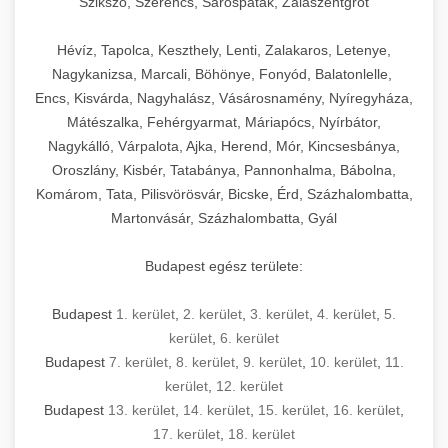
Szikszó, Szerencs, Sárospatak, Zalaszentgrót
Hévíz, Tapolca, Keszthely, Lenti, Zalakaros, Letenye,
Nagykanizsa, Marcali, Böhönye, Fonyód, Balatonlelle,
Encs, Kisvárda, Nagyhalász, Vásárosnamény, Nyíregyháza,
Mátészalka, Fehérgyarmat, Máriapócs, Nyírbátor,
Nagykálló, Várpalota, Ajka, Herend, Mór, Kincsesbánya,
Oroszlány, Kisbér, Tatabánya, Pannonhalma, Bábolna,
Komárom, Tata, Pilisvörösvár, Bicske, Érd, Százhalombatta,
Martonvásár, Százhalombatta, Gyál
Budapest egész területe:
Budapest
1. kerület
,
2. kerület
,
3. kerület
,
4. kerület
,
5.
kerület
,
6. kerület
Budapest
7. kerület
,
8. kerület
,
9. kerület
,
10. kerület
,
11.
kerület
,
12. kerület
Budapest
13. kerület
,
14. kerület
,
15. kerület
,
16. kerület
,
17. kerület
,
18. kerület