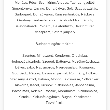
chef-iparikonyhagepek.hu
állítható vastagság beállítással.
Mohács, Pécs, Szentlőrinc Andocs, Tab, Lengyeltóti,
Simontornya, Enying, Dunaföldvár, Solt, Szabadszállás,
Kereskedelmi vákuumcsomagoló berendezések
kereskedelmi tésztakeverő
Sárbogárd, Dunaújváros, Kunszentmiklós, Ráckeve,
chef-iparikonyhagepek.hu
élelmiszerek tartósításához. Hosszabbítsa a
+
🎁 23. Vákuumfóliázó Gép
Gárdony, Székesfehérvár, Balatonföldvár, Siófok,
szavatossági időt és tartsa meg a termék
professzionális élelmiszer szeletelő
Balatonalmádi, Polgárdi, Balatonfűzfő, Balatonfüred,
frissességét.
Ipari vákuumfóliázó gépek professzionális
Veszprém, Sátoraljaújhely
élelmiszer-csomagolási műveletekhez.
+
🔥 24. Ipari Sütő és Gőzpároló
chef-iparikonyhagepek.hu
Hatékony lezárási és tartósítási megoldások.
Budapest egész területe:
Kereskedelmi légkeveréses sütők és gőzpárolók
vákuum lezáró berendezés
chef-iparikonyhagepek.hu
Szentes, Mindszent, Kondoros, Orosháza,
professzionális konyhák számára. Nagy
+
❄️ 25. Ipari Hűtőszekrény
Hódmezővásárhely, Szeged, Battonya, Mezőkovácsháza,
kapacitású sütő- és főzőberendezés precíz
kereskedelmi csomagoló gép
Békéscsaba, Nagymaros, Nyergesújfalu, Kismaros,
hőmérséklet-szabályozással.
Professzionális hűtőegységek és hűtőkamrák
Göd,Szob, Rétság, Balassagyarmat, Romhány, Hollókő,
kereskedelmi konyhák számára.
+
💧 26. Ipari Mosogatógép
Szécsény, Aszód, Hatvan, Monor, Lajosmizse, Soltvadkert,
chef-iparikonyhagepek.hu
Energiahatékony hűtési megoldások nagy
Kiskőrös, Kecel, Dusnok, Kiskunhalas, Jánoshalma,
kapacitással.
Kereskedelmi mosogatóberendezések nagy
kereskedelmi sütősütő
Bácsalmás, Kelebia, Röszke, Mórahalom, Kiskunmajsa,
forgalmú éttermi műveletekhez. Gyors tisztítási
Kistelek, Kiskunfélegyháza, Bugac, Kecskemét,
+
🧀 27. Ipari Sajtreszelő Gép
chef-iparikonyhagepek.hu
ciklusok fertőtlenítési képességekkel.
Tiszakécske