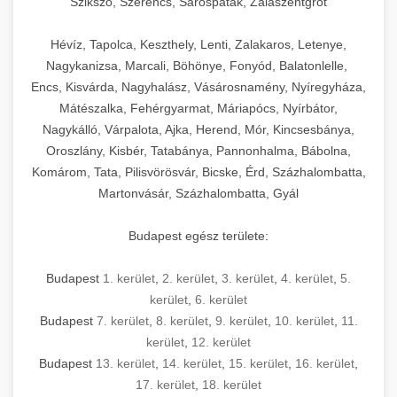
Szikszó, Szerencs, Sárospatak, Zalaszentgrót
Hévíz, Tapolca, Keszthely, Lenti, Zalakaros, Letenye,
Nagykanizsa, Marcali, Böhönye, Fonyód, Balatonlelle,
Encs, Kisvárda, Nagyhalász, Vásárosnamény, Nyíregyháza,
Mátészalka, Fehérgyarmat, Máriapócs, Nyírbátor,
Nagykálló, Várpalota, Ajka, Herend, Mór, Kincsesbánya,
Oroszlány, Kisbér, Tatabánya, Pannonhalma, Bábolna,
Komárom, Tata, Pilisvörösvár, Bicske, Érd, Százhalombatta,
Martonvásár, Százhalombatta, Gyál
Budapest egész területe:
Budapest
1. kerület
,
2. kerület
,
3. kerület
,
4. kerület
,
5.
kerület
,
6. kerület
Budapest
7. kerület
,
8. kerület
,
9. kerület
,
10. kerület
,
11.
kerület
,
12. kerület
Budapest
13. kerület
,
14. kerület
,
15. kerület
,
16. kerület
,
17. kerület
,
18. kerület