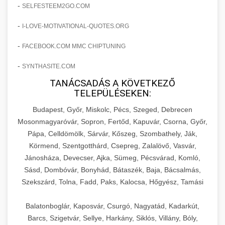
amelyek valós eredményeket hoznak.
-
SELFESTEEM2GO.COM
Teljes dokumentáció egy klinika átalakulási
-
I-LOVE-MOTIVATIONAL-QUOTES.ORG
szonyegtisztito.net
útjáról, bemutatva az utat a küzdő praxistól a
🎪 18. Szemhéjplasztika Iránti
+
virágzó vállalkozásig 150%-os növekedéssel.
marketing stratégiai tervrajz
Érdeklődés 150%-os Fokozása
-
FACEBOOK.COM MMC CHIPTUNING
-
szonyegtakaritas.org
SYNTHASITE.COM
Technikák és módszerek a páciensek
érdeklődésének és elkötelezettségének drámai
TANÁCSADÁS A KÖVETKEZŐ
klinika átalakulási történet
🎮 19. AI Google Ads és Meta
+
TELEPÜLÉSEKEN:
növeléséhez. Egy 150%-os fellendülési
Kampány Kezelés
esettanulmány gyakorlati betekintésekkel.
Budapest, Győr, Miskolc, Pécs, Szeged, Debrecen
Fejlett AI-alapú Google Ads és Meta hirdetési
Mosonmagyaróvár, Sopron, Fertőd, Kapuvár, Csorna, Győr,
weboldal-keszites.co
Pápa, Celldömölk, Sárvár, Kőszeg, Szombathely, Ják,
kampánykezelés. Optimalizálja hirdetési
+
🍞 20. Ipari Dagasztógép
Körmend, Szentgotthárd, Csepreg, Zalalövő, Vasvár,
költségvetését gépi tanulással és
elkötelezettség erősítési módszerek
Jánosháza, Devecser, Ajka, Sümeg, Pécsvárad, Komló,
automatizálással.
Professzionális ipari dagasztógépek és
Sásd, Dombóvár, Bonyhád, Bátaszék, Baja, Bácsalmás,
tésztakeverő gépek pékségek és kereskedelmi
+
🔪 21. Ipari Szeletelőgép
Szekszárd, Tolna, Fadd, Paks, Kalocsa, Hőgyész, Tamási
aikampany.hu
AI hirdetési automatizálás
konyhák számára. Masszív konstrukció
megbízható teljesítményhez.
Ipari hús- és sajtszeletelő gépek professzionális
Balatonboglár, Kaposvár, Csurgó, Nagyatád, Kadarkút,
élelmiszer-előkészítéshez. Precíziós vágás
Barcs, Szigetvár, Sellye, Harkány, Siklós, Villány, Bóly,
+
📦 22. Vákuumozó Gép