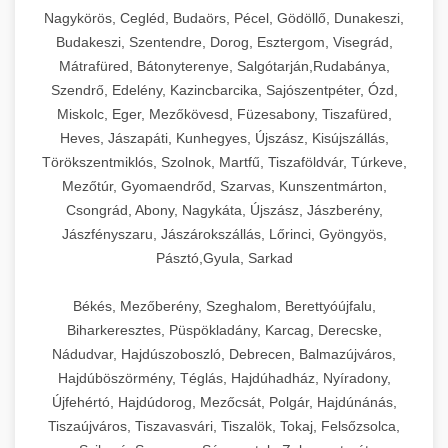
Ipari sajtreszelők és aprítógépek kereskedelmi
kereskedelmi hűtőegység
Nagykörös, Cegléd, Budaörs, Pécel, Gödöllő, Dunakeszi,
chef-iparikonyhagepek.hu
élelmiszer-előkészítéshez. Különböző reszelési
🍳 28. Nagykonyhai
Budakeszi, Szentendre, Dorog, Esztergom, Visegrád,
+
méretek különböző alkalmazásokhoz.
kereskedelmi mosogatógép
Berendezések
Mátrafüred, Bátonyterenye, Salgótarján,Rudabánya,
Szendrő, Edelény, Kazincbarcika, Sajószentpéter, Ózd,
chef-iparikonyhagepek.hu
Teljes körű nagykonyhai berendezések és
Miskolc, Eger, Mezőkövesd, Füzesabony, Tiszafüred,
professzionális vendéglátóipari kellékek.
Heves, Jászapáti, Kunhegyes, Újszász, Kisújszállás,
kereskedelmi sajtreszelő
Minden, ami szükséges éttermi és catering
Törökszentmiklós, Szolnok, Martfű, Tiszaföldvár, Túrkeve,
műveletekhez.
Mezőtúr, Gyomaendrőd, Szarvas, Kunszentmárton,
Csongrád, Abony, Nagykáta, Újszász, Jászberény,
chef-iparikonyhagepek.hu
Jászfényszaru, Jászárokszállás, Lőrinci, Gyöngyös,
Pásztó,Gyula, Sarkad
kereskedelmi konyhai megoldások
Békés, Mezőberény, Szeghalom, Berettyóújfalu,
Biharkeresztes, Püspökladány, Karcag, Derecske,
Nádudvar, Hajdúszoboszló, Debrecen, Balmazújváros,
Hajdúböszörmény, Téglás, Hajdúhadház, Nyíradony,
Újfehértó, Hajdúdorog, Mezőcsát, Polgár, Hajdúnánás,
Tiszaújváros, Tiszavasvári, Tiszalök, Tokaj, Felsőzsolca,