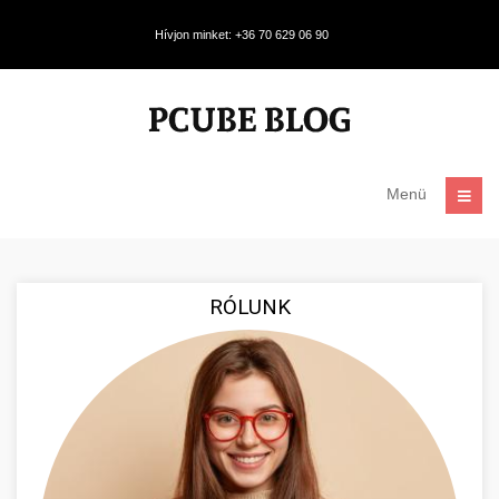
Hívjon minket: +36 70 629 06 90
Menü
RÓLUNK