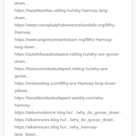
down...
https://karpittisztitas.reblog.hu/why-hamvay-lang-
down...
https://www.cserepkalyhakemencekandallo.org/Why-
Hamvay...
https://www.angolnyelvtanfolyam.org/Why-Hamvay-
lang-down...
https://autofoliazasbudapest.reblog.hu/why-are-goose-
down...
https://futesszerelesbudapest.reblog.hu/why-are-
goose...
https://redseoblog.com/Why-are-Hamvay-long-down-
pillows...
https://karpittisztitasbudapest.weebly.com/why-
hamvay...
https://akkumulatorok.blog.hu/.../why_do_goose_down...
https://alkatreszes.blog.hu/.../why_do_goose_down...
https://alkatreszes.blog.hu/.../why_hamvay-
lang_down...