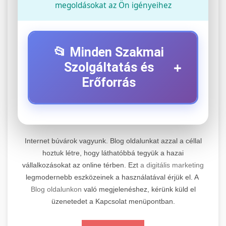
megoldásokat az Ön igényeihez
📂 Minden Szakmai
+
Szolgáltatás és
Erőforrás
⚡ 1. Legjobb Elektromos Roller
+
Szerviz
Internet búvárok vagyunk. Blog oldalunkat azzal a céllal
Professzionális elektromos roller javítási és
hoztuk létre, hogy láthatóbbá tegyük a hazai
vállalkozásokat az online térben. Ezt
a digitális marketing
karbantartási szolgáltatások. Szakértő
📊 2. Online Marketing
+
legmodernebb eszközeinek a használatával érjük el. A
technikusaink minőségi szervízt nyújtanak
Ügynökség
Blog oldalunkon
való megjelenéshez, kérünk küld el
minden jelentős márkához és modellhez.
üzenetedet a Kapcsolat menüpontban.
Átfogó online marketing szolgáltatások,
Szervizközpont Látogatása
beleértve a SEO-t, közösségi média kezelést és
+
🛴 3. Legjobb Elektromos Roller