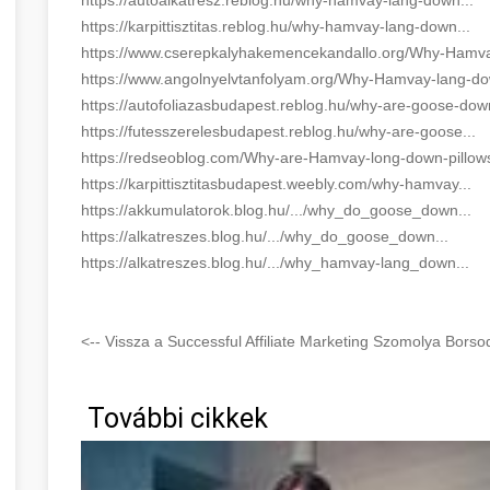
https://karpittisztitas.reblog.hu/why-hamvay-lang-down...
https://www.cserepkalyhakemencekandallo.org/Why-Hamva
https://www.angolnyelvtanfolyam.org/Why-Hamvay-lang-do
https://autofoliazasbudapest.reblog.hu/why-are-goose-down
https://futesszerelesbudapest.reblog.hu/why-are-goose...
https://redseoblog.com/Why-are-Hamvay-long-down-pillows
https://karpittisztitasbudapest.weebly.com/why-hamvay...
https://akkumulatorok.blog.hu/.../why_do_goose_down...
https://alkatreszes.blog.hu/.../why_do_goose_down...
https://alkatreszes.blog.hu/.../why_hamvay-lang_down...
<-- Vissza a Successful Affiliate Marketing Szomolya Bors
További cikkek