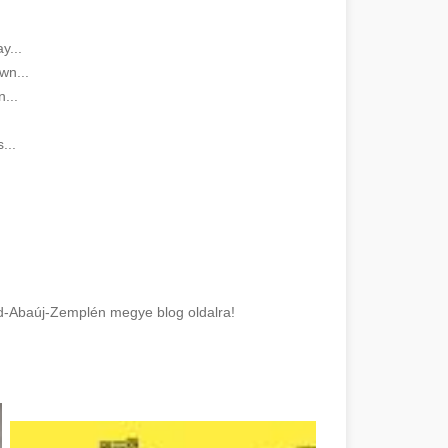
y...
wn...
...
...
od-Abaúj-Zemplén megye blog oldalra!