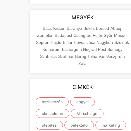
adatvezérelt stratégiákkal.
Találja meg a piacon elérhető legjobb
elektromos rollereket. Hasonlítsa össze
🔗 4. Prémium
+
aimarketingugynokseg.hu
MEGYÉK
a legjobb modelleket, funkciókat és
Linképítés
árakat megalapozott vásárlási
digitális ügynökségi szolgáltatások
Bács-Kiskun
Baranya
Békés
Borsod-Abaúj-
döntéshez.
Magas minőségű backlink beszerzési
Zemplén
Budapest
Csongrád
Fejér
Győr-Moson-
szolgáltatások webhelye autoritásának
Sopron
Hajdú-Bihar
Heves
Jász-Nagykun-Szolnok
📦 5. Termékek és
+
Legjobb Modellek
és keresőmotoros rangsorolásának
Komárom-Esztergom
Nógrád
Pest
Somogy
Szolgáltatások
Megtekintése
növeléséhez. Csak fehér kalapú
Szabolcs-Szatmár-Bereg
Tolna
Vas
Veszprém
e-roller értékelések
technikák.
Oktatási forrás, amely magyarázza az
Zala
áruk és szolgáltatások alapvető
+
💶 6. EU-s Pénzek
aimarketingugynokseg.hu
fogalmait a közgazdaságtanban és az
üzleti életben. Ismerje meg a
CIMKÉK
Információk az EU finanszírozási
minőségi backlink szolgáltatás
terméktípusokat és szolgáltatási
lehetőségeiről, pályázatokról és
+
🚀 7. SEO Ügynökség
kategóriákat.
aszfaltozás
angyal
pénzügyi támogatási programokról.
Maradjon tájékozott a vállalkozások és
Szakértő keresőmotor-optimalizálási
okostelefon
Vorschläge
en.wikipedia.org
projektek számára elérhető
szolgáltatások webhelye
+
💎 8. Mellplasztika
útépítés
befektető
forrásokról.
marketing
láthatóságának és organikus
gazdasági koncepciók