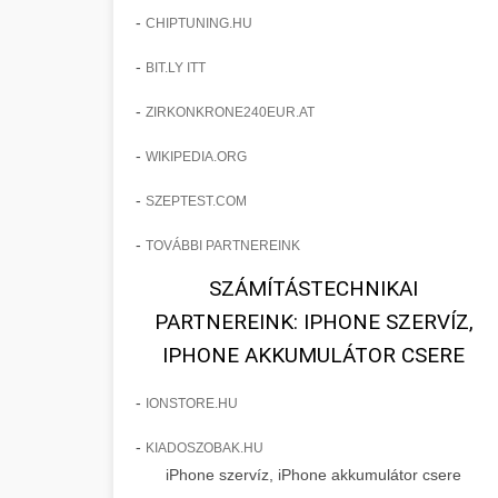
stratégiákról, amelyek jelentős
gildedeu.org
-
CHIPTUNING.HU
🤖 13. 150%-kal Több
páciensszerzési javulást és praxis
+
Bejelentkezés AI
klinikai páciensek növekedése
-
BIT.LY ITT
bővítést eredményeztek.
Marketinggel
-
ZIRKONKRONE240EUR.AT
Fedezze fel, hogyan növelték az AI-
checkmydentist.com
-
vezérelt marketing stratégiák a
WIKIPEDIA.ORG
orvosi praxis sikere
🎯 14. Praxis
páciensregisztrációkat 150%-kal. A
+
Felfuttatása - Az Út a
-
SZEPTEST.COM
modern technológia találkozik az
Sikerhez
orvosi praxis növekedésével.
-
TOVÁBBI PARTNEREINK
Átfogó útmutató orvosi praxisa
SZÁMÍTÁSTECHNIKAI
méretezéséhez. Bevált stratégiák
life3.net
📊 15. Szemhéjplasztika
PARTNEREINK: IPHONE SZERVÍZ,
páciensszerzéshez, megtartáshoz és
+
és a 150%-os Páciens
AI marketing eredmények
IPHONE AKKUMULÁTOR CSERE
praxis fejlesztéshez.
Növekedés
-
IONSTORE.HU
Valós eredmények, amelyek drámai
munkavedelemestuzvedelem.org
páciensszám növekedést mutatnak
-
KIADOSZOBAK.HU
praxis méretezési útmutató
💡 16. Marketing -
célzott marketing és működési
+
iPhone szervíz, iPhone akkumulátor csere
Hogyan Értünk El 150%-