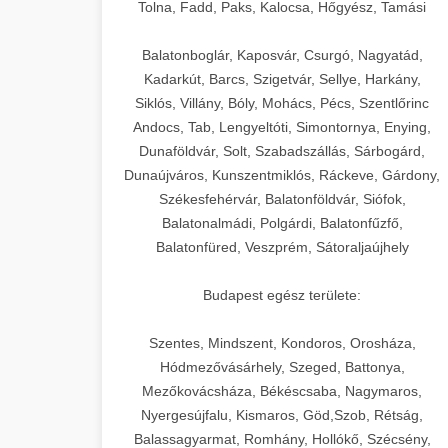
+
🍞 20. Ipari Dagasztógép
Tolna, Fadd, Paks, Kalocsa, Hőgyész, Tamási
weboldal-keszites.co
Optimalizálja hirdetési költségvetését
gépi tanulással és automatizálással.
Professzionális ipari dagasztógépek és
elkötelezettség erősítési módszerek
Balatonboglár, Kaposvár, Csurgó, Nagyatád,
tésztakeverő gépek pékségek és
+
Kadarkút, Barcs, Szigetvár, Sellye, Harkány,
🔪 21. Ipari Szeletelőgép
aikampany.hu
kereskedelmi konyhák számára.
Siklós, Villány, Bóly, Mohács, Pécs, Szentlőrinc
Masszív konstrukció megbízható
Andocs, Tab, Lengyeltóti, Simontornya, Enying,
Ipari hús- és sajtszeletelő gépek
AI hirdetési automatizálás
teljesítményhez.
Dunaföldvár, Solt, Szabadszállás, Sárbogárd,
professzionális élelmiszer-
+
📦 22. Vákuumozó Gép
Dunaújváros, Kunszentmiklós, Ráckeve, Gárdony,
előkészítéshez. Precíziós vágás
Székesfehérvár, Balatonföldvár, Siófok,
chef-iparikonyhagepek.hu
állítható vastagság beállítással.
Kereskedelmi vákuumcsomagoló
Balatonalmádi, Polgárdi, Balatonfűzfő,
berendezések élelmiszerek
kereskedelmi tésztakeverő
🎁 23. Vákuumfóliázó
Balatonfüred, Veszprém, Sátoraljaújhely
+
chef-iparikonyhagepek.hu
tartósításához. Hosszabbítsa a
Gép
szavatossági időt és tartsa meg a
professzionális élelmiszer szeletelő
Budapest egész területe:
termék frissességét.
Ipari vákuumfóliázó gépek
professzionális élelmiszer-csomagolási
Szentes, Mindszent, Kondoros, Orosháza,
🔥 24. Ipari Sütő és
+
chef-iparikonyhagepek.hu
műveletekhez. Hatékony lezárási és
Hódmezővásárhely, Szeged, Battonya,
Gőzpároló
Mezőkovácsháza, Békéscsaba, Nagymaros,
tartósítási megoldások.
vákuum lezáró berendezés
Nyergesújfalu, Kismaros, Göd,Szob, Rétság,
Kereskedelmi légkeveréses sütők és
Balassagyarmat, Romhány, Hollókő, Szécsény,
chef-iparikonyhagepek.hu
gőzpárolók professzionális konyhák