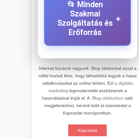
📂 Minden
Szakmai
+
Szolgáltatás és
Erőforrás
⚡ 1. Legjobb Elektromos
+
Roller Szerviz
Internet búvárok vagyunk. Blog oldalunkat azzal a
céllal hoztuk létre, hogy láthatóbbá tegyük a hazai
Professzionális elektromos roller
vállalkozásokat az online térben. Ezt
a digitális
javítási és karbantartási szolgáltatások.
📊 2. Online Marketing
+
marketing
legmodernebb eszközeinek a
Szakértő technikusaink minőségi
Ügynökség
használatával érjük el. A
Blog oldalunkon
való
szervízt nyújtanak minden jelentős
megjelenéshez, kérünk küld el üzenetedet a
márkához és modellhez.
Átfogó online marketing
Kapcsolat menüpontban.
szolgáltatások, beleértve a SEO-t,
🛴 3. Legjobb
+
Szervizközpont Látogatása
közösségi média kezelést és digitális
Elektromos Roller
Kapcsolat
hirdetéseket. Növekedés elérése
roller javítószerviz