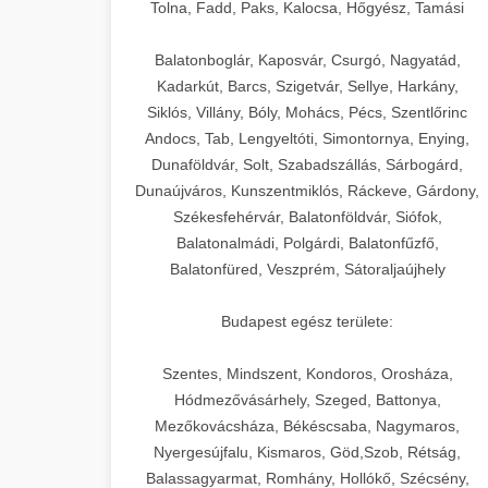
+
🍞 20. Ipari Dagasztógép
Tolna, Fadd, Paks, Kalocsa, Hőgyész, Tamási
weboldal-keszites.co
Optimalizálja hirdetési költségvetését
gépi tanulással és automatizálással.
Professzionális ipari dagasztógépek és
elkötelezettség erősítési módszerek
Balatonboglár, Kaposvár, Csurgó, Nagyatád,
tésztakeverő gépek pékségek és
+
Kadarkút, Barcs, Szigetvár, Sellye, Harkány,
🔪 21. Ipari Szeletelőgép
aikampany.hu
kereskedelmi konyhák számára.
Siklós, Villány, Bóly, Mohács, Pécs, Szentlőrinc
Masszív konstrukció megbízható
Andocs, Tab, Lengyeltóti, Simontornya, Enying,
Ipari hús- és sajtszeletelő gépek
AI hirdetési automatizálás
teljesítményhez.
Dunaföldvár, Solt, Szabadszállás, Sárbogárd,
professzionális élelmiszer-
+
📦 22. Vákuumozó Gép
Dunaújváros, Kunszentmiklós, Ráckeve, Gárdony,
előkészítéshez. Precíziós vágás
Székesfehérvár, Balatonföldvár, Siófok,
chef-iparikonyhagepek.hu
állítható vastagság beállítással.
Kereskedelmi vákuumcsomagoló
Balatonalmádi, Polgárdi, Balatonfűzfő,
berendezések élelmiszerek
kereskedelmi tésztakeverő
🎁 23. Vákuumfóliázó
Balatonfüred, Veszprém, Sátoraljaújhely
+
chef-iparikonyhagepek.hu
tartósításához. Hosszabbítsa a
Gép
szavatossági időt és tartsa meg a
professzionális élelmiszer szeletelő
Budapest egész területe:
termék frissességét.
Ipari vákuumfóliázó gépek
professzionális élelmiszer-csomagolási
Szentes, Mindszent, Kondoros, Orosháza,
🔥 24. Ipari Sütő és
+
chef-iparikonyhagepek.hu
műveletekhez. Hatékony lezárási és
Hódmezővásárhely, Szeged, Battonya,
Gőzpároló
Mezőkovácsháza, Békéscsaba, Nagymaros,
tartósítási megoldások.
vákuum lezáró berendezés
Nyergesújfalu, Kismaros, Göd,Szob, Rétság,
Kereskedelmi légkeveréses sütők és
Balassagyarmat, Romhány, Hollókő, Szécsény,
chef-iparikonyhagepek.hu
gőzpárolók professzionális konyhák