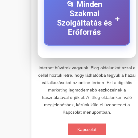
📂 Minden
Szakmai
+
Szolgáltatás és
Erőforrás
⚡ 1. Legjobb Elektromos
+
Roller Szerviz
Internet búvárok vagyunk. Blog oldalunkat azzal a
céllal hoztuk létre, hogy láthatóbbá tegyük a hazai
Professzionális elektromos roller
vállalkozásokat az online térben. Ezt
a digitális
javítási és karbantartási szolgáltatások.
📊 2. Online Marketing
+
marketing
legmodernebb eszközeinek a
Szakértő technikusaink minőségi
Ügynökség
használatával érjük el. A
Blog oldalunkon
való
szervízt nyújtanak minden jelentős
megjelenéshez, kérünk küld el üzenetedet a
márkához és modellhez.
Átfogó online marketing
Kapcsolat menüpontban.
szolgáltatások, beleértve a SEO-t,
🛴 3. Legjobb
+
Szervizközpont Látogatása
közösségi média kezelést és digitális
Elektromos Roller
Kapcsolat
hirdetéseket. Növekedés elérése
roller javítószerviz