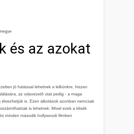
 megye
k és az azokat
zetten jó hatással lehetnek a lelkünkre, hiszen
álására, az odavezetõ utat pedig - a maga
ég élvezhetjük is. Ezen alkotások azonban nemcsak
számíthatóak is lehetnek. Mivel ezek a klisék
k és minden második hollywoodi filmben