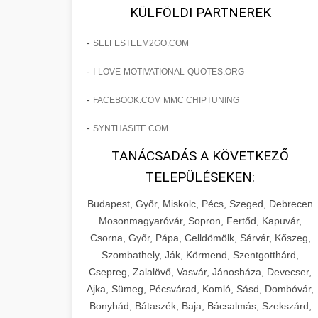
fejlesztések révén a kozmetikai
os Növekedést
KÜLFÖLDI PARTNEREK
sebészeti praxisban.
Lépésről lépésre marketing tervrajz,
-
SELFESTEEM2GO.COM
amely 150%-os növekedést
brikettgyartas.com
📋 17. Egy Klinika 150%-
-
I-LOVE-MOTIVATIONAL-QUOTES.ORG
eredményezett. Ismerje meg a
+
os Növekedésének
páciensszám növekedés
taktikákat, csatornákat és stratégiákat,
Története
-
FACEBOOK.COM MMC CHIPTUNING
amelyek valós eredményeket hoznak.
Teljes dokumentáció egy klinika
-
SYNTHASITE.COM
átalakulási útjáról, bemutatva az utat a
szonyegtisztito.net
🎪 18. Szemhéjplasztika
TANÁCSADÁS A KÖVETKEZŐ
küzdő praxistól a virágzó vállalkozásig
+
Iránti Érdeklődés 150%-
marketing stratégiai tervrajz
TELEPÜLÉSEKEN:
150%-os növekedéssel.
os Fokozása
Budapest, Győr, Miskolc, Pécs, Szeged, Debrecen
Technikák és módszerek a páciensek
szonyegtakaritas.org
Mosonmagyaróvár, Sopron, Fertőd, Kapuvár,
érdeklődésének és elkötelezettségének
Csorna, Győr, Pápa, Celldömölk, Sárvár, Kőszeg,
klinika átalakulási történet
🎮 19. AI Google Ads és
+
drámai növeléséhez. Egy 150%-os
Szombathely, Ják, Körmend, Szentgotthárd,
Meta Kampány Kezelés
Csepreg, Zalalövő, Vasvár, Jánosháza, Devecser,
fellendülési esettanulmány gyakorlati
Ajka, Sümeg, Pécsvárad, Komló, Sásd, Dombóvár,
betekintésekkel.
Fejlett AI-alapú Google Ads és Meta
Bonyhád, Bátaszék, Baja, Bácsalmás, Szekszárd,
hirdetési kampánykezelés.