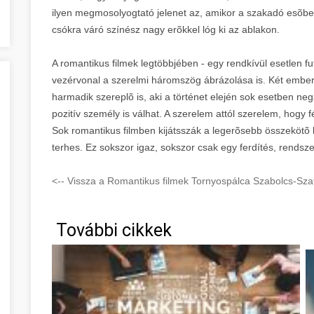
ilyen megmosolyogtató jelenet az, amikor a szakadó esõben
csókra váró színész nagy erõkkel lóg ki az ablakon.
A romantikus filmek legtöbbjében - egy rendkívül esetlen fut
vezérvonal a szerelmi háromszög ábrázolása is. Két ember
harmadik szereplõ is, aki a történet elején sok esetben nega
pozitív személy is válhat. A szerelem attól szerelem, hogy f
Sok romantikus filmben kijátsszák a legerõsebb összekötõ ka
terhes. Ez sokszor igaz, sokszor csak egy ferdítés, rendsz
<-- Vissza a Romantikus filmek Tornyospálca Szabolcs-Sza
További cikkek