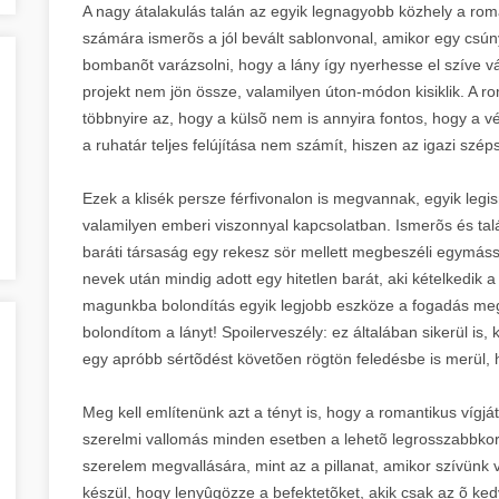
A nagy átalakulás talán az egyik legnagyobb közhely a rom
számára ismerõs a jól bevált sablonvonal, amikor egy csú
bombanõt varázsolni, hogy a lány így nyerhesse el szíve v
projekt nem jön össze, valamilyen úton-módon kisiklik. A ro
többnyire az, hogy a külsõ nem is annyira fontos, hogy a vé
a ruhatár teljes felújítása nem számít, hiszen az igazi szép
Ezek a klisék persze férfivonalon is megvannak, egyik leg
valamilyen emberi viszonnyal kapcsolatban. Ismerõs és tal
baráti társaság egy rekesz sör mellett megbeszéli egymássa
nevek után mindig adott egy hitetlen barát, aki kételkedik 
magunkba bolondítás egyik legjobb eszköze a fogadás meg
bolondítom a lányt! Spoilerveszély: ez általában sikerül is
egy apróbb sértõdést követõen rögtön feledésbe is merül,
Meg kell említenünk azt a tényt is, hogy a romantikus vígj
szerelmi vallomás minden esetben a lehetõ legrosszabbkor 
szerelem megvallására, mint az a pillanat, amikor szívünk 
készül, hogy lenyûgözze a befektetõket, akik csak az õ kedv