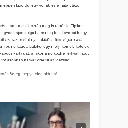
 éppen kigördül egy vonat, és a rajta utazó,
ás után - a csók aztán meg is történik. Tipikus
 ügyes bajos dolgaiba mindig belekeveredik egy
tív karakterként nyit, akibõl a film végére akár
érfi és nõ között kialakul egy mély, komoly kötelék.
pocs kártyáját, amikor a nõ közli a férfival, hogy
erint azonban hamar kiderül az igazság.
tmár-Bereg megye blog oldalra!