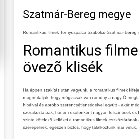
Szatmár-Bereg megye
Romantikus filmek Tornyospálca Szabolcs-Szatmár-Bereg
Romantikus filme
övezõ klisék
Ha éppen szakítás után vagyunk, a romantikus filmek kifeje
megmutatják, hogy mégiscsak van remény a nagy Õ megtal
hibáival és apróbb szerencsétlenségeivel együtt - akár m
szórakoztatóak, hanem esetenként nagyon felszínesek és ki
szinte kötelezõ kellékei a romantikus filmek eszköztárána
szerepelnek, egészen biztos, hogy találkoztunk már velük.