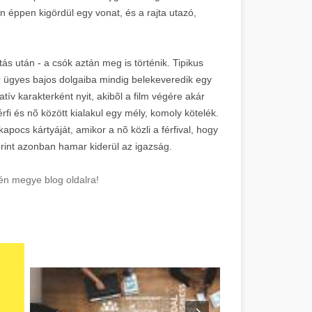
 éppen kigördül egy vonat, és a rajta utazó,
ás után - a csók aztán meg is történik. Tipikus
 ügyes bajos dolgaiba mindig belekeveredik egy
tív karakterként nyit, akibõl a film végére akár
érfi és nõ között kialakul egy mély, komoly kötelék.
pocs kártyáját, amikor a nõ közli a férfival, hogy
erint azonban hamar kiderül az igazság.
n megye blog oldalra!