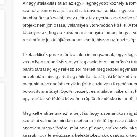
A nagy átalakulás talán az egyik legnagyobb közhely a rom
számára ismerõs a jól bevált sablonvonal, amikor egy csú
bombanõt varázsolni, hogy a lány így nyerhesse el szíve v
projekt nem jön össze, valamilyen úton-módon kisiklik. A ro
többnyire az, hogy a külsõ nem is annyira fontos, hogy a vé
a ruhatár teljes felújítása nem számít, hiszen az igazi szép
Ezek a klisék persze férfivonalon is megvannak, egyik leg
valamilyen emberi viszonnyal kapcsolatban. Ismerõs és tal
baráti társaság egy rekesz sör mellett megbeszéli egymássa
nevek után mindig adott egy hitetlen barát, aki kételkedik 
magunkba bolondítás egyik legjobb eszköze a fogadás meg
bolondítom a lányt! Spoilerveszély: ez általában sikerül is
egy apróbb sértõdést követõen rögtön feledésbe is merül,
Meg kell említenünk azt a tényt is, hogy a romantikus vígj
szerelmi vallomás minden esetben a lehetõ legrosszabbkor 
szerelem megvallására, mint az a pillanat, amikor szívünk 
készül, hogy lenyûgözze a befektetõket, akik csak az õ kedv