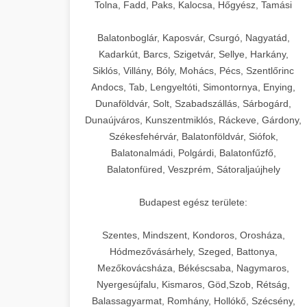
+
🍞 20. Ipari Dagasztógép
Tolna, Fadd, Paks, Kalocsa, Hőgyész, Tamási
weboldal-keszites.co
Optimalizálja hirdetési költségvetését
gépi tanulással és automatizálással.
Professzionális ipari dagasztógépek és
elkötelezettség erősítési módszerek
Balatonboglár, Kaposvár, Csurgó, Nagyatád,
tésztakeverő gépek pékségek és
+
Kadarkút, Barcs, Szigetvár, Sellye, Harkány,
🔪 21. Ipari Szeletelőgép
aikampany.hu
kereskedelmi konyhák számára.
Siklós, Villány, Bóly, Mohács, Pécs, Szentlőrinc
Masszív konstrukció megbízható
Andocs, Tab, Lengyeltóti, Simontornya, Enying,
Ipari hús- és sajtszeletelő gépek
AI hirdetési automatizálás
teljesítményhez.
Dunaföldvár, Solt, Szabadszállás, Sárbogárd,
professzionális élelmiszer-
+
📦 22. Vákuumozó Gép
Dunaújváros, Kunszentmiklós, Ráckeve, Gárdony,
előkészítéshez. Precíziós vágás
Székesfehérvár, Balatonföldvár, Siófok,
chef-iparikonyhagepek.hu
állítható vastagság beállítással.
Kereskedelmi vákuumcsomagoló
Balatonalmádi, Polgárdi, Balatonfűzfő,
berendezések élelmiszerek
kereskedelmi tésztakeverő
🎁 23. Vákuumfóliázó
Balatonfüred, Veszprém, Sátoraljaújhely
+
chef-iparikonyhagepek.hu
tartósításához. Hosszabbítsa a
Gép
szavatossági időt és tartsa meg a
professzionális élelmiszer szeletelő
Budapest egész területe:
termék frissességét.
Ipari vákuumfóliázó gépek
professzionális élelmiszer-csomagolási
Szentes, Mindszent, Kondoros, Orosháza,
🔥 24. Ipari Sütő és
+
chef-iparikonyhagepek.hu
műveletekhez. Hatékony lezárási és
Hódmezővásárhely, Szeged, Battonya,
Gőzpároló
Mezőkovácsháza, Békéscsaba, Nagymaros,
tartósítási megoldások.
vákuum lezáró berendezés
Nyergesújfalu, Kismaros, Göd,Szob, Rétság,
Kereskedelmi légkeveréses sütők és
Balassagyarmat, Romhány, Hollókő, Szécsény,
chef-iparikonyhagepek.hu
gőzpárolók professzionális konyhák