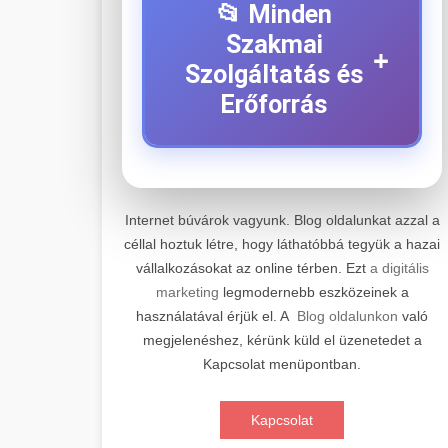
📂 Minden
Szakmai
+
Szolgáltatás és
Erőforrás
⚡ 1. Legjobb Elektromos
+
Roller Szerviz
Internet búvárok vagyunk. Blog oldalunkat azzal a
céllal hoztuk létre, hogy láthatóbbá tegyük a hazai
Professzionális elektromos roller
vállalkozásokat az online térben. Ezt
a digitális
javítási és karbantartási szolgáltatások.
📊 2. Online Marketing
+
marketing
legmodernebb eszközeinek a
Szakértő technikusaink minőségi
Ügynökség
használatával érjük el. A
Blog oldalunkon
való
szervízt nyújtanak minden jelentős
megjelenéshez, kérünk küld el üzenetedet a
márkához és modellhez.
Átfogó online marketing
Kapcsolat menüpontban.
szolgáltatások, beleértve a SEO-t,
🛴 3. Legjobb
+
Szervizközpont Látogatása
közösségi média kezelést és digitális
Elektromos Roller
Kapcsolat
hirdetéseket. Növekedés elérése
roller javítószerviz