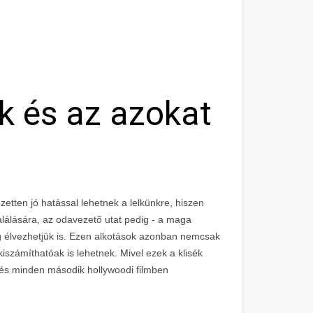
k és az azokat
zetten jó hatással lehetnek a lelkünkre, hiszen
álására, az odavezetõ utat pedig - a maga
ég élvezhetjük is. Ezen alkotások azonban nemcsak
számíthatóak is lehetnek. Mivel ezek a klisék
k és minden második hollywoodi filmben