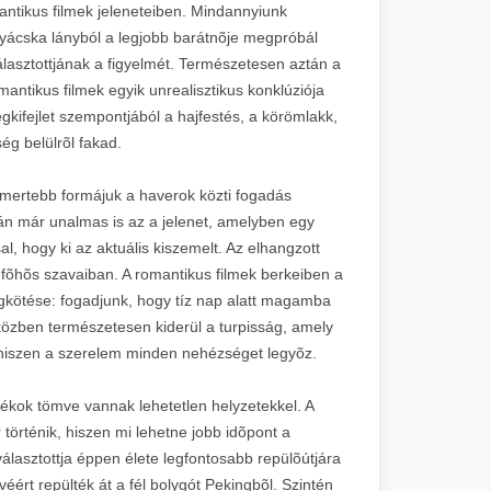
antikus filmek jeleneteiben. Mindannyiunk
nyácska lányból a legjobb barátnõje megpróbál
álasztottjának a figyelmét. Természetesen aztán a
mantikus filmek egyik unrealisztikus konklúziója
gkifejlet szempontjából a hajfestés, a körömlakk,
ség belülrõl fakad.
ismertebb formájuk a haverok közti fogadás
án már unalmas is az a jelenet, amelyben egy
l, hogy ki az aktuális kiszemelt. Az elhangzott
a fõhõs szavaiban. A romantikus filmek berkeiben a
kötése: fogadjunk, hogy tíz nap alatt magamba
, közben természetesen kiderül a turpisság, amely
 hiszen a szerelem minden nehézséget legyõz.
átékok tömve vannak lehetetlen helyzetekkel. A
történik, hiszen mi lehetne jobb idõpont a
választottja éppen élete legfontosabb repülõútjára
éért repülték át a fél bolygót Pekingbõl. Szintén