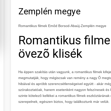
Zemplén megye
Romantikus filmek Emőd Borsod-Abaúj-Zemplén megye
Romantikus filme
övezõ klisék
Ha éppen szakítás után vagyunk, a romantikus filmek kifeje
megmutatják, hogy mégiscsak van remény a nagy Õ megtal
hibáival és apróbb szerencsétlenségeivel együtt - akár m
szórakoztatóak, hanem esetenként nagyon felszínesek és ki
szinte kötelezõ kellékei a romantikus filmek eszköztárána
szerepelnek, egészen biztos, hogy találkoztunk már velük.