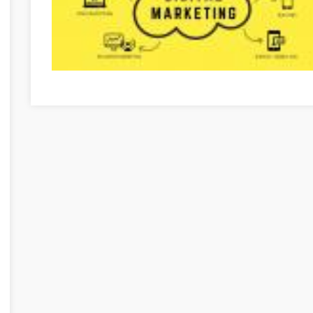
Verwenden Sie diese Vorschläge Borsod-Abaúj-Zemplén 