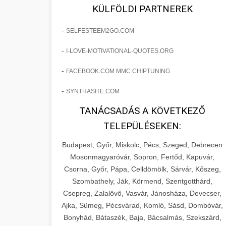
fejlesztések révén a kozmetikai
os Növekedést
KÜLFÖLDI PARTNEREK
sebészeti praxisban.
Lépésről lépésre marketing tervrajz,
-
SELFESTEEM2GO.COM
amely 150%-os növekedést
brikettgyartas.com
📋 17. Egy Klinika 150%-
-
I-LOVE-MOTIVATIONAL-QUOTES.ORG
eredményezett. Ismerje meg a
+
os Növekedésének
páciensszám növekedés
taktikákat, csatornákat és stratégiákat,
Története
-
FACEBOOK.COM MMC CHIPTUNING
amelyek valós eredményeket hoznak.
Teljes dokumentáció egy klinika
-
SYNTHASITE.COM
átalakulási útjáról, bemutatva az utat a
szonyegtisztito.net
🎪 18. Szemhéjplasztika
TANÁCSADÁS A KÖVETKEZŐ
küzdő praxistól a virágzó vállalkozásig
+
Iránti Érdeklődés 150%-
marketing stratégiai tervrajz
TELEPÜLÉSEKEN:
150%-os növekedéssel.
os Fokozása
Budapest, Győr, Miskolc, Pécs, Szeged, Debrecen
Technikák és módszerek a páciensek
szonyegtakaritas.org
Mosonmagyaróvár, Sopron, Fertőd, Kapuvár,
érdeklődésének és elkötelezettségének
Csorna, Győr, Pápa, Celldömölk, Sárvár, Kőszeg,
klinika átalakulási történet
🎮 19. AI Google Ads és
+
drámai növeléséhez. Egy 150%-os
Szombathely, Ják, Körmend, Szentgotthárd,
Meta Kampány Kezelés
Csepreg, Zalalövő, Vasvár, Jánosháza, Devecser,
fellendülési esettanulmány gyakorlati
Ajka, Sümeg, Pécsvárad, Komló, Sásd, Dombóvár,
betekintésekkel.
Fejlett AI-alapú Google Ads és Meta
Bonyhád, Bátaszék, Baja, Bácsalmás, Szekszárd,
hirdetési kampánykezelés.