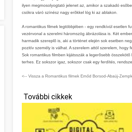
ilyen megmosolyogtató jelenet az, amikor a szakadó esõben
csókra váró színész nagy erõkkel lóg ki az ablakon.
A romantikus filmek legtöbbjében - egy rendkívül esetlen fut
vezérvonal a szerelmi háromszög ábrázolása is. Két ember
harmadik szereplõ is, aki a történet elején sok esetben nega
pozitív személy is válhat. A szerelem attól szerelem, hogy f
Sok romantikus filmben kijátsszák a legerõsebb összekötõ ka
terhes. Ez sokszor igaz, sokszor csak egy ferdítés, rendsz
<-- Vissza a Romantikus filmek Emőd Borsod-Abaúj-Zemplé
További cikkek