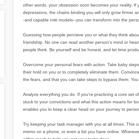
other words, your obsession soon becomes your reality. If y
depressions, the chains binding you will only grow firmer an
-and capable role models--you can transform into the perso
Guessing how people percieve you or what they think about
friendship. No one can read another person's mind or heart
people think. Be yourself and be honest, and let time produc
Overcome your personal fears with action. Take baby steps 
their hold on you or to completely eliminate them. Convince
the fears, and that you can take steps to bypass them. You 
Analyze everything you do. If you're practicing a core set o
stuck to your convictions and what this action means for bot
enables you to keep a clear head on your journey to pers
Try keeping your task manager with you at all times. This ca
memo on a phone, or even a list you have online. Wherever y
within reach to help you get your tasks done.