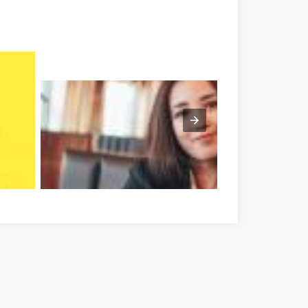
eg megye
How To Land A Job You Can Be Proud Of Szabolcs-Szatmár