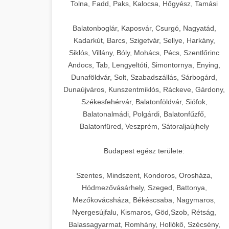
+
🍞 20. Ipari Dagasztógép
Tolna, Fadd, Paks, Kalocsa, Hőgyész, Tamási
weboldal-keszites.co
Optimalizálja hirdetési költségvetését
gépi tanulással és automatizálással.
Professzionális ipari dagasztógépek és
elkötelezettség erősítési módszerek
Balatonboglár, Kaposvár, Csurgó, Nagyatád,
tésztakeverő gépek pékségek és
+
Kadarkút, Barcs, Szigetvár, Sellye, Harkány,
🔪 21. Ipari Szeletelőgép
aikampany.hu
kereskedelmi konyhák számára.
Siklós, Villány, Bóly, Mohács, Pécs, Szentlőrinc
Masszív konstrukció megbízható
Andocs, Tab, Lengyeltóti, Simontornya, Enying,
Ipari hús- és sajtszeletelő gépek
AI hirdetési automatizálás
teljesítményhez.
Dunaföldvár, Solt, Szabadszállás, Sárbogárd,
professzionális élelmiszer-
+
📦 22. Vákuumozó Gép
Dunaújváros, Kunszentmiklós, Ráckeve, Gárdony,
előkészítéshez. Precíziós vágás
Székesfehérvár, Balatonföldvár, Siófok,
chef-iparikonyhagepek.hu
állítható vastagság beállítással.
Kereskedelmi vákuumcsomagoló
Balatonalmádi, Polgárdi, Balatonfűzfő,
berendezések élelmiszerek
kereskedelmi tésztakeverő
🎁 23. Vákuumfóliázó
Balatonfüred, Veszprém, Sátoraljaújhely
+
chef-iparikonyhagepek.hu
tartósításához. Hosszabbítsa a
Gép
szavatossági időt és tartsa meg a
professzionális élelmiszer szeletelő
Budapest egész területe:
termék frissességét.
Ipari vákuumfóliázó gépek
professzionális élelmiszer-csomagolási
Szentes, Mindszent, Kondoros, Orosháza,
🔥 24. Ipari Sütő és
+
chef-iparikonyhagepek.hu
műveletekhez. Hatékony lezárási és
Hódmezővásárhely, Szeged, Battonya,
Gőzpároló
Mezőkovácsháza, Békéscsaba, Nagymaros,
tartósítási megoldások.
vákuum lezáró berendezés
Nyergesújfalu, Kismaros, Göd,Szob, Rétság,
Kereskedelmi légkeveréses sütők és
Balassagyarmat, Romhány, Hollókő, Szécsény,
chef-iparikonyhagepek.hu
gőzpárolók professzionális konyhák