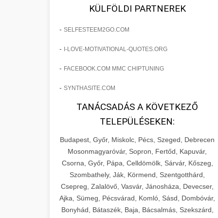
fejlesztések révén a kozmetikai
os Növekedést
KÜLFÖLDI PARTNEREK
sebészeti praxisban.
Lépésről lépésre marketing tervrajz,
-
SELFESTEEM2GO.COM
amely 150%-os növekedést
brikettgyartas.com
📋 17. Egy Klinika 150%-
-
I-LOVE-MOTIVATIONAL-QUOTES.ORG
eredményezett. Ismerje meg a
+
os Növekedésének
páciensszám növekedés
taktikákat, csatornákat és stratégiákat,
Története
-
FACEBOOK.COM MMC CHIPTUNING
amelyek valós eredményeket hoznak.
Teljes dokumentáció egy klinika
-
SYNTHASITE.COM
átalakulási útjáról, bemutatva az utat a
szonyegtisztito.net
🎪 18. Szemhéjplasztika
TANÁCSADÁS A KÖVETKEZŐ
küzdő praxistól a virágzó vállalkozásig
+
Iránti Érdeklődés 150%-
marketing stratégiai tervrajz
TELEPÜLÉSEKEN:
150%-os növekedéssel.
os Fokozása
Budapest, Győr, Miskolc, Pécs, Szeged, Debrecen
Technikák és módszerek a páciensek
szonyegtakaritas.org
Mosonmagyaróvár, Sopron, Fertőd, Kapuvár,
érdeklődésének és elkötelezettségének
Csorna, Győr, Pápa, Celldömölk, Sárvár, Kőszeg,
klinika átalakulási történet
🎮 19. AI Google Ads és
+
drámai növeléséhez. Egy 150%-os
Szombathely, Ják, Körmend, Szentgotthárd,
Meta Kampány Kezelés
Csepreg, Zalalövő, Vasvár, Jánosháza, Devecser,
fellendülési esettanulmány gyakorlati
Ajka, Sümeg, Pécsvárad, Komló, Sásd, Dombóvár,
betekintésekkel.
Fejlett AI-alapú Google Ads és Meta
Bonyhád, Bátaszék, Baja, Bácsalmás, Szekszárd,
hirdetési kampánykezelés.