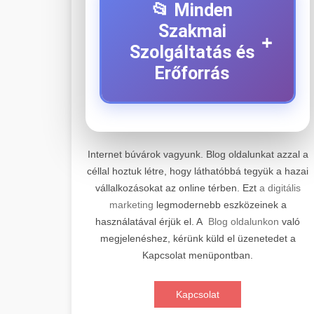
📂 Minden
Szakmai
+
Szolgáltatás és
Erőforrás
⚡ 1. Legjobb Elektromos
+
Roller Szerviz
Internet búvárok vagyunk. Blog oldalunkat azzal a
céllal hoztuk létre, hogy láthatóbbá tegyük a hazai
Professzionális elektromos roller
vállalkozásokat az online térben. Ezt
a digitális
javítási és karbantartási szolgáltatások.
📊 2. Online Marketing
+
marketing
legmodernebb eszközeinek a
Szakértő technikusaink minőségi
Ügynökség
használatával érjük el. A
Blog oldalunkon
való
szervízt nyújtanak minden jelentős
megjelenéshez, kérünk küld el üzenetedet a
márkához és modellhez.
Átfogó online marketing
Kapcsolat menüpontban.
szolgáltatások, beleértve a SEO-t,
🛴 3. Legjobb
+
Szervizközpont Látogatása
közösségi média kezelést és digitális
Elektromos Roller
Kapcsolat
hirdetéseket. Növekedés elérése
roller javítószerviz