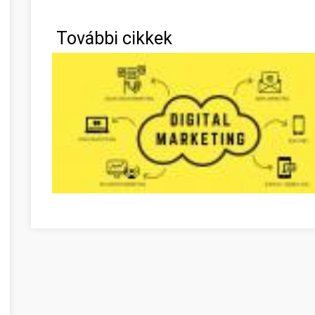
További cikkek
Verwenden Sie diese Vorschläge Szabolcs-Szatmár-Ber